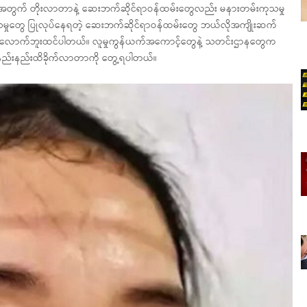
သူအရေအတွက် တိုးလာတာနဲ့ ဆေးဘက်ဆိုင်ရာဝန်ထမ်းတွေလည်း မနားတမ်းကုသမှု
မှုတွေ ပြုလုပ်နေရတဲ့ ဆေးဘက်ဆိုင်ရာဝန်ထမ်းတွေ ဘယ်လိုအကျိုးဆက်
ုလောက်ဘူးထင်ပါတယ်။ လူမှုကွန်ယက်အကောင့်တွေနဲ့ သတင်းဌာနတွေက
ရာကို နည်းနည်းထိခိုက်လာတာကို တွေ့ရပါတယ်။