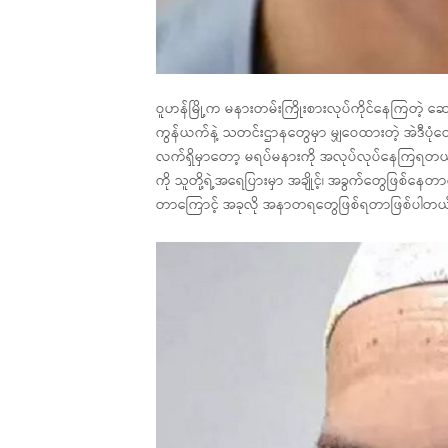
ဝူဟန်မြို့က မနားတမ်းကြိုးစားလုပ်ကိုင်နေကြတဲ့ 
ကွန်ယက်နဲ့ သတင်းဌာနတွေမှာ မျှဝေထားတဲ့ အဲဒီပုံ
လက်ရှိမှာတော့ မရပ်မနားကို အလုပ်လုပ်နေကြရတယ်လ
ကို သူတို့ရဲ့အရေပြားမှာ အချိုင့်၊ အခွက်တွေဖြစ်
တာကြောင့် အခုလို အနာတရတွေဖြစ်ရတာဖြစ်ပါတယ