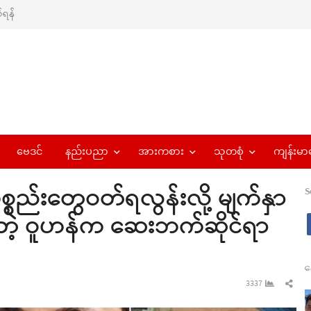
ရန်
ဗေဒင်
နည်းပညာ
အားကစား
သုတစုံ
ကျန်းမာ
်းတွေဝတ်ရလွန်းလို့ မျက်နှာ
S
ဲ့ ဝူဟန်က ဆေးဘက်ဆိုင်ရာ
န
Sha
3337
this
pos