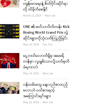
ကျန်းမာရေးနဲ့ စိတ်ပိုင်းဆိုင်ရာ
ကို ထိခိုက်စေနိုင်
Author
March 11, 2019
Wun Lae
ONE ၏ ဖယ်သာဝိတ်တန်း Kick
Boxing World Grand Prix တွဲ
ဆိုင်းများကိုသုံးသပ်ကြည့်ခြင်း
Author
May 14, 2019
Tun Tun
ငွေဘယ်လောက်ရှိမှ အမေရိ
ကန်မှာ လူချမ်းသာလို့သတ်မှတ်
ခံရတာလဲ
Author
May 14, 2019
Wun Lae
ဝန်ထမ်းတွေ နေ့လည်စာထည့်
မလာဘဲ ဝယ်စားရတဲ့
အကြောင်းရင်းများ
Author
May 15, 2019
Wun Lae