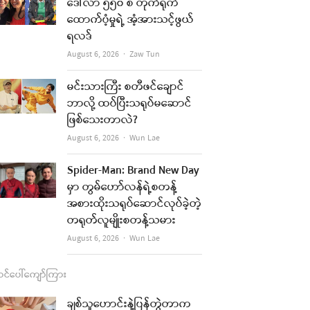
b
a
u
l
ဒေါ်လာ ၅၅၀ စီ တိုက်ရိုက်
ထောက်ပံ့မှုရဲ့ အံ့အားသင့်ဖွယ်
o
g
b
ရလဒ်
o
r
e
Author
August 6, 2026
Zaw Tun
k
a
မင်းသားကြီး စတီဖင်ချောင်
m
ဘာလို့ ထပ်ပြီးသရုပ်မဆောင်
ဖြစ်သေးတာလဲ?
Author
August 6, 2026
Wun Lae
Spider-Man: Brand New Day
မှာ တွမ်ဟော်လန်ရဲ့စတန့်
အစားထိုးသရုပ်ဆောင်လုပ်ခဲ့တဲ့
တရုတ်လူမျိုးစတန့်သမား
Author
August 6, 2026
Wun Lae
င်ပေါ်ကျော်ကြား
ချစ်သူဟောင်းနဲ့ပြန်တွဲတာက