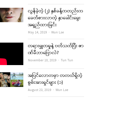
လွန်ခဲ့တဲ့ (၂) နှစ်ခန့်ကတည်းက
ခေတ်စားလာတဲ့ နှာခေါင်းမွေး
အရှည်ထားခြင်း
Author
May 14, 2019
Wun Lae
တရားမျှတမှုနဲ့ ပတ်သက်ပြီး ဇာ
ဏ်ခီဘာပြောလဲ?
Author
November 18, 2019
Tun Tun
အပြင်လောကမှာ တကယ်ရှိတဲ့
စွမ်းအားရှင်များ (၁)
Author
August 23, 2019
Wun Lae