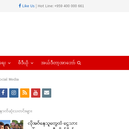
Like Us
| Hot Line: +959 400 000 661
Open
ရေး
ဗီဒီယို
အယ်ဒီတာ့အာဘော်
search
panel
ocial Media
f
i
r
y
e
a
n
s
o
m
c
s
s
u
a
ောက်ဆုံးသတင်းများ
re
e
t
t
i
လိုအပ်နေသူတွေထံ ငွေသား
t