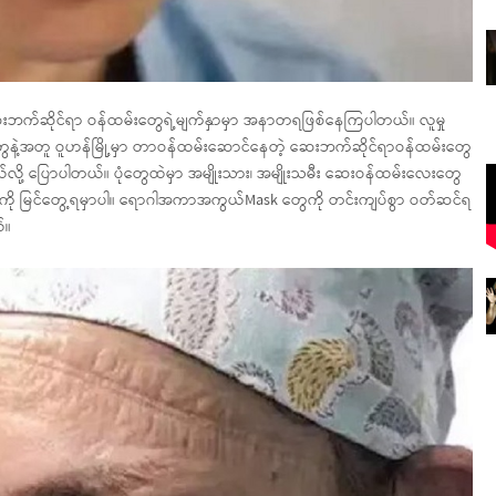
ဆေးဘက်ဆိုင်ရာ ဝန်ထမ်းတွေရဲ့မျက်နှာမှာ အနာတရဖြစ်နေကြပါတယ်။ လူမှု
တွေနဲ့အတူ ဝူဟန်မြို့မှာ တာဝန်ထမ်းဆောင်နေတဲ့ ဆေးဘက်ဆိုင်ရာဝန်ထမ်းတွေ
ို့ ပြောပါတယ်။ ပုံတွေထဲမှာ အမျိုးသား၊ အမျိုးသမီး ဆေးဝန်ထမ်းလေးတွေ
နေတာကို မြင်တွေ့ရမှာပါ။ ရောဂါအကာအကွယ်Mask တွေကို တင်းကျပ်စွာ ဝတ်ဆင်ရ
်။