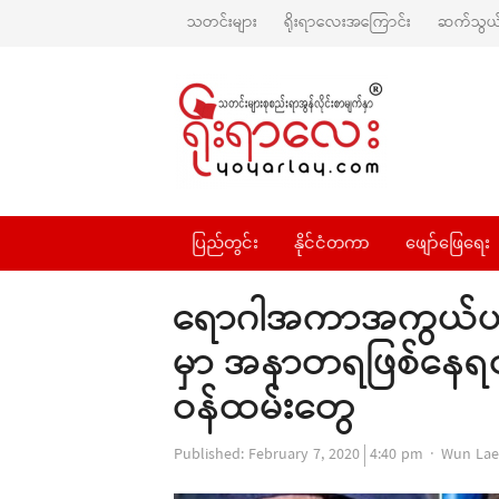
သတင်းများ
ရိုးရာလေးအကြောင်း
ဆက်သွယ်
ပြည်တွင်း
နိုင်ငံတကာ
ဖျော်ဖြေရေး
ရောဂါအကာအကွယ်ပစ္စည
မှာ အနာတရဖြစ်နေရတ
ဝန်ထမ်းတွေ
Author
Published:
February 7, 2020
4:40 pm
Wun Lae