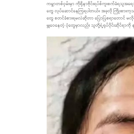
ကမ္ဘာတစ်ဝှမ်းမှာ ကိုရိုနာဗိုင်းရပ်စ်ကူးစက်ခံရ
တွေ လုပ်ဆောင်နေကြရပါတယ်။ အခုလို ကြိုးစားကုသ
တွေ စတင်ခံစားရမလဲဆိုတာ ပြောပြစရာတောင် မလိ
မျှဝေနေတဲ့ ပုံတွေမှာလည်း သူတို့ရဲ့ရုပ်ပိုင်းဆိုင်