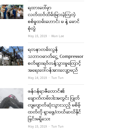
ရထားပေါ်မှာ
လက်ထပ်ထိမ်းမြားခဲ့ကြတဲ့
စစ်မှုထမ်းဟောင်း မ နဲ့ မောင်
စုံတွဲ
Author
May 15, 2019
Wun Lae
ရတနာကမ်းလွန်
သဘာဝဓာတ်ငွေ့ Compressor
စက်များရပ်တန့်သွားမှုကြောင့်
အရေးပေါ်ဝန်အားလျော့မည်
Author
May 14, 2019
Tun Tun
ဖန်ဂန်ရာဇီတောင်၏
ချောက်ကမ်းပါးအတွင်း ပြုတ်
ကျပျောက်ဆုံးသွားသည့် မစိမ့်
ထက်ကို ရှာဖွေ/ကယ်ဆယ်နိုင်
ခြင်းမရှိသေး
Author
May 15, 2019
Tun Tun