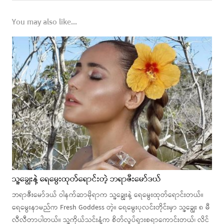
You may also like...
သူ့ချွေးနဲ့ ရေမွေးထုတ်ရောင်းတဲ့ ဘရာဇီးမော်ဒယ်
ဘရာဇီးမော်ဒယ် ဝါနက်ဆာမိုရာက သူ့ချွေးနဲ့ ရေမွေးထုတ်ရောင်းတယ်။
ရေမွေးနာမည်က Fresh Goddess တဲ့။ ရေမွေးပုလင်းတိုင်းမှာ သူ့ချွေး ၈ မီ
လီလီတာပါတယ်။ သူ့ကိုယ်သင်းနံ့က စိတ်လှုပ်ရှားစရာကောင်းတယ်၊ လိင်