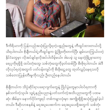
ဒီကိရိယာကို ပြန်လည်အသုံးပြုလို့ရတဲ့ပစ္စည်းတွေနဲ့ တီထွင်ထားတယ်လို့
သိရပါတယ်။ ဇိုချီတယ်ရဲ့တီထွင်မှုက ဖွံ့ဖြိုးတိုးတက်ပြီး ချမ်းသာကြွယ်ဝတဲ့
နိုင်ငံတွေမှာ လိုအပ်ချင်မှလိုအပ်ပါလိမ့်မယ်။ ဒါပေမဲ့ သူ နေတဲ့မြို့မှာတော့
ရေပူကိုရရှိဖို့ ထင်းတုံးတွေ၊ သစ်တုံးတွေကိုခုတ်ထစ်ပြီး မီးဖိုရပါတယ်။ အဲဒီ
လိုလုပ်ရတဲ့အတွက် ပတ်ဝန်းကျင်ကို မီးခိုးငွေ့တွေ ထုတ်လွှင့်နေရသလို
သစ်တောပြုန်းတီးမှုကိုလည်း ဦးတည်နေပါတယ်။
ဇိုချီတယ်က သိပ္ပံဆိုင်ရာပရောဂျက်တွေနဲ့ ပြိုင်ပွဲတွေမှာပါဝင်ရတာကို
နှစ်သက်တဲ့သူပါ။ သူ့ရဲ့နည်းပညာနဲ့ပတ်သက်တဲ့အသိပညာတွေကို ပထမ
ဆုံး အိမ်မှာ၊ နောက်ပိုင်းကျရင် တစ်ကမ္ဘာလုံးမှာ အကျိုးရှိရှိအသုံးပြုချင်ခဲ့ပါ
တယ်။ ဒီဆိုလာစနစ်နဲ့ ရေအပူပေးစက်က ရေအပူပေးဖို့အတွက် သစ်တုံး