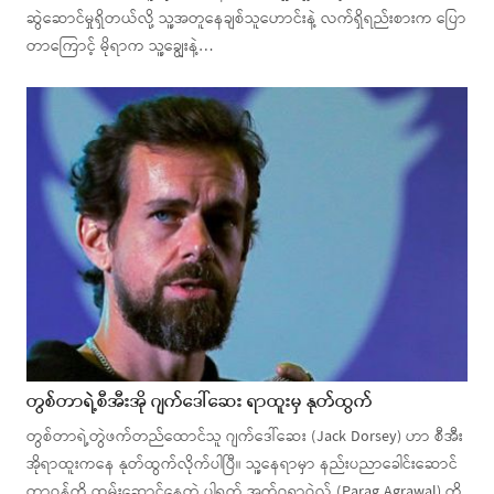
ဆွဲဆောင်မှုရှိတယ်လို့ သူ့အတူနေချစ်သူဟောင်းနဲ့ လက်ရှိရည်းစားက ပြော
တာကြောင့် မိုရာက သူ့ချွေးနဲ့…
တွစ်တာရဲ့စီအီးအို ဂျက်ဒေါ်ဆေး ရာထူးမှ နုတ်ထွက်
တွစ်တာရဲ့တွဲဖက်တည်ထောင်သူ ဂျက်ဒေါ်ဆေး (Jack Dorsey) ဟာ စီအီး
အိုရာထူးကနေ နုတ်ထွက်လိုက်ပါပြီ။ သူ့နေရာမှာ နည်းပညာခေါင်းဆောင်
တာဝန်ကို ထမ်းဆောင်နေတဲ့ ပါရက် အက်ဂရာဝဲလ် (Parag Agrawal) ကို