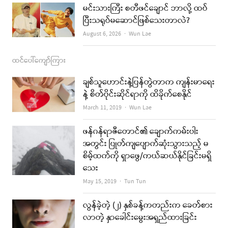
မင်းသားကြီး စတီဖင်ချောင် ဘာလို့ ထပ်
ပြီးသရုပ်မဆောင်ဖြစ်သေးတာလဲ?
Author
August 6, 2026
Wun Lae
ထင်ပေါ်ကျော်ကြား
ချစ်သူဟောင်းနဲ့ပြန်တွဲတာက ကျန်းမာရေး
နဲ့ စိတ်ပိုင်းဆိုင်ရာကို ထိခိုက်စေနိုင်
Author
March 11, 2019
Wun Lae
ဖန်ဂန်ရာဇီတောင်၏ ချောက်ကမ်းပါး
အတွင်း ပြုတ်ကျပျောက်ဆုံးသွားသည့် မ
စိမ့်ထက်ကို ရှာဖွေ/ကယ်ဆယ်နိုင်ခြင်းမရှိ
သေး
Author
May 15, 2019
Tun Tun
လွန်ခဲ့တဲ့ (၂) နှစ်ခန့်ကတည်းက ခေတ်စား
လာတဲ့ နှာခေါင်းမွေးအရှည်ထားခြင်း