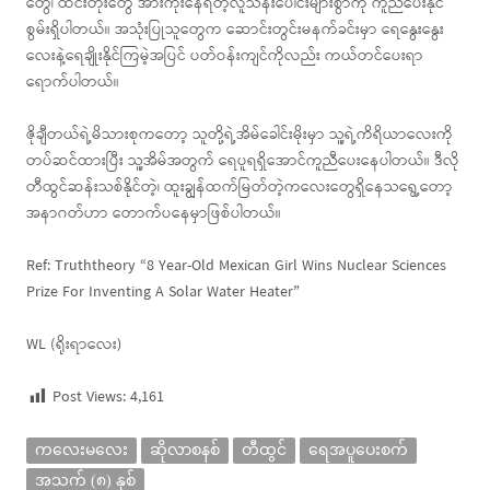
တွေ၊ ထင်းတုံးတွေ အားကိုးနေရတဲ့လူသန်းပေါင်းများစွာကို ကူညီပေးနိုင်
စွမ်းရှိပါတယ်။ အသုံးပြုသူတွေက ဆောင်းတွင်းမနက်ခင်းမှာ ရေနွေးနွေး
လေးနဲ့ရေချိုးနိုင်ကြမဲ့အပြင် ပတ်ဝန်းကျင်ကိုလည်း ကယ်တင်ပေးရာ
ရောက်ပါတယ်။
ဇိုချီတယ်ရဲ့မိသားစုကတော့ သူတို့ရဲ့အိမ်ခေါင်းမိုးမှာ သူ့ရဲ့ကိရိယာလေးကို
တပ်ဆင်ထားပြီး သူ့အိမ်အတွက် ရေပူရရှိအောင်ကူညီပေးနေပါတယ်။ ဒီလို
တီထွင်ဆန်းသစ်နိုင်တဲ့၊ ထူးချွန်ထက်မြတ်တဲ့ကလေးတွေရှိနေသရွေ့တော့
အနာဂတ်ဟာ တောက်ပနေမှာဖြစ်ပါတယ်။
Ref: Truththeory “8 Year-Old Mexican Girl Wins Nuclear Sciences
Prize For Inventing A Solar Water Heater”
WL (ရိုးရာလေး)
Post Views:
4,161
ကလေးမလေး
ဆိုလာစနစ်
တီထွင်
ရေအပူပေးစက်
အသက် (၈) နှစ်