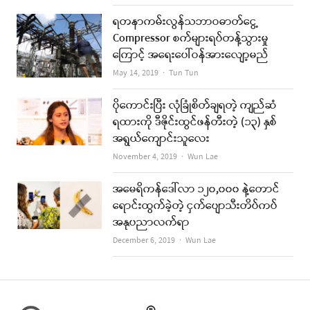
ရတနာကမ်းလွန်သဘာဝဓာတ်ငွေ့
Compressor စက်များရပ်တန့်သွားမှု
ကြောင့် အရေးပေါ်ဝန်အားလျော့မည်
Author
May 14, 2019
Tun Tun
ပိုကောင်းပြီး လုံခြုံစိတ်ချရတဲ့ ကျည်ဆံ
ရထားကို ဒီဇိုင်းထွင်ဖန်တီးတဲ့ (၁၃) နှစ်
အရွယ်ကျောင်းသူလေး
Author
November 4, 2019
Wun Lae
အမေရိကန်ဒေါ်လာ ၁၂၀,၀၀၀ နဲ့တောင်
ရောင်းထွက်ခဲ့တဲ့ ငှက်ပျောသီးတိပ်ကပ်
အနုပညာလက်ရာ
Author
December 6, 2019
Wun Lae