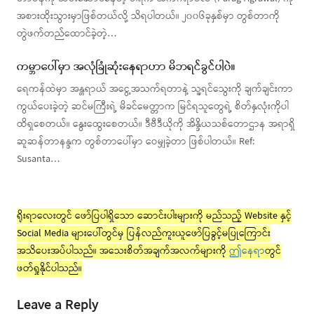
အစားထိုးသွားမှာဖြစ်တယ်လို့ သိရပါတယ်။ ၂၀၀၆ခုနှစ်မှာ တွစ်တာကို
တွဲဖက်တည်ထောင်ခဲ့တဲ့…
ကမ္ဘာပေါ်မှာ အလုံခြုံဆုံးနေရာဟာ မိဘရင်ခွင်ပါပဲ။
ရေကန်ထဲမှာ အန္တရာယ် အငွေ့အသက်ရတာနဲ့ သူ့ရင်သွေးကို ချက်ချင်းကာ
ကွယ်ပေးခဲ့တဲ့ ဆင်မကြီးရဲ့ မိခင်မေတ္တာက မြင်ရသူတွေရဲ့ စိတ်နှလုံးကိုပါ
ထိရှစေတယ်။ နွေးထွေးစေတယ်။ ဒီဗီဒီယိုကို အိန္ဒိယသစ်တောဌာန အရာရှိ
ဆူဆန်တာနန္ဒက တွစ်တာပေါ်မှာ ဝေမျှခဲ့တာ ဖြစ်ပါတယ်။ Ref:
Susanta…
ရိုးရာလေးတွင် ဖော်ပြပါရှိသော ဆောင်းပါးများကို မည်သည့် Website နှင့်
Social Media များပေါ်တွင်မှ ပြန်လည်ကူးယူဖော်ပြခွင့်မပြုကြောင်း
အသိပေးအပ်ပါသည်။ အသေးစိတ်အချက်အလက်များကို
ဤနေရာ
တွင်
ဖတ်ရှုနိုင်ပါသည်။
Leave a Reply