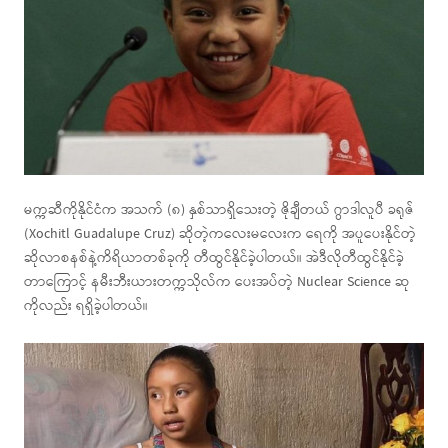
မက္ကဆီကိုနိုင်ငံက အသက် (၈) နှစ်သာရှိသေးတဲ့ ဇိုချီတယ် ဂွာဒါလူပီ ခရုဇ်
(Xochitl Guadalupe Cruz) ဆိုတဲ့ကလေးမလေးက ရေကို အပူပေးနိုင်တဲ့
ဆိုလာစနစ်နဲ့ကိရိယာတစ်ခုကို တီထွင်နိုင်ခဲ့ပါတယ်။ အဲဒီလိုတီထွင်နိုင်ခဲ့
တာကြောင့် နမီးဘီးယားတက္ကသိုလ်က ပေးအပ်တဲ့ Nuclear Science ဆု
ကိုလည်း ရရှိခဲ့ပါတယ်။