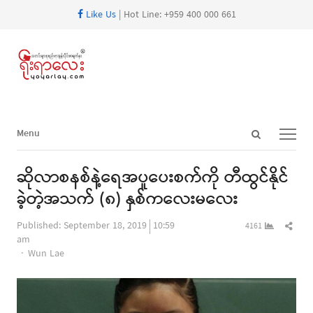
Like Us
| Hot Line: +959 400 000 661
Open
Menu
Menu
search
panel
ဆိုလာစနစ်နဲ့ရေအပူပေးစက်ကို တီထွင်နိုင်
ခဲ့တဲ့အသက် (၈) နှစ်ကလေးမလေး
Shar
Published:
September 18, 2019
10:59
4161
this
am
Author
post
Wun Lae