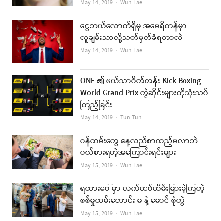
Author
May 14, 2019
Wun Lae
ငွေဘယ်လောက်ရှိမှ အမေရိကန်မှာ
လူချမ်းသာလို့သတ်မှတ်ခံရတာလဲ
Author
May 14, 2019
Wun Lae
ONE ၏ ဖယ်သာဝိတ်တန်း Kick Boxing
World Grand Prix တွဲဆိုင်းများကိုသုံးသပ်
ကြည့်ခြင်း
Author
May 14, 2019
Tun Tun
ဝန်ထမ်းတွေ နေ့လည်စာထည့်မလာဘဲ
ဝယ်စားရတဲ့အကြောင်းရင်းများ
Author
May 15, 2019
Wun Lae
ရထားပေါ်မှာ လက်ထပ်ထိမ်းမြားခဲ့ကြတဲ့
စစ်မှုထမ်းဟောင်း မ နဲ့ မောင် စုံတွဲ
Author
May 15, 2019
Wun Lae