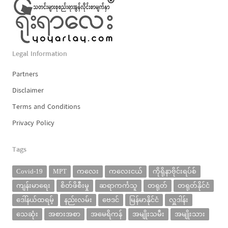
Legal Information
Partners
Disclaimer
Terms and Conditions
Privacy Policy
Tags
Covid-19
MPT
ကလေး
ကလေးငယ်
ကိုရိုနာဗိုင်းရပ်စ်
ကျန်းမာရေး
စိတ်ဖိစီးမှု
ဆရာကင်္ကသူ
တရုတ်
တရုတ်နိုင်ငံ
ဒေါ်နယ်ထရမ့်
နည်းလမ်း
ဗေဒင်
မြန်မာနိုင်ငံ
လှူဒါန်း
သေဆုံး
အစားအစာ
အမေရိကန်
အမျိုးသမီး
အမျိုးသား