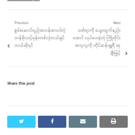
Post
Previous
Next
Previous
Next
စွမ်းဆောင်ရည်အလန်းစားပါတဲ့
ဒဏ်ရာကို သွေးထွက်နည်း
navigation
post:
post:
တန်ဖိုးသင့်ဖုန်းတစ်လုံးဝယ်ချင်
အောင် လုပ်ပေးခဲ့တဲ့ ကြိုးဝိုင်း
တယ်ဆိုရင်
အကူလူကို တိုင်ဆန်ဖျူရီ ဆု
ချီးမြှင့်
Share this post
twitter
facebook
email
print