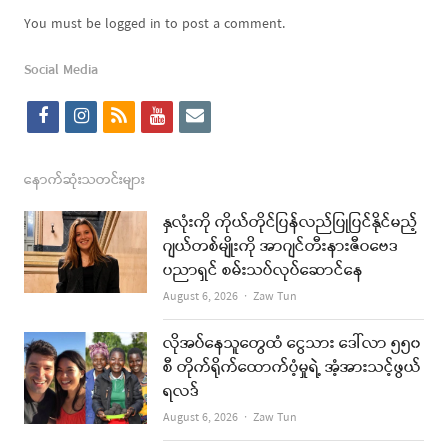
You must be logged in to post a comment.
Social Media
f
i
r
y
e
a
n
s
o
m
c
s
s
u
a
နောက်ဆုံးသတင်းများ
e
t
t
i
နှလုံးကို ကိုယ်တိုင်ပြန်လည်ပြုပြင်နိုင်မည့်
b
a
u
l
ဂျယ်တစ်မျိုးကို အာဂျင်တီးနားဇီဝဗေဒ
ပညာရှင် စမ်းသပ်လုပ်ဆောင်နေ
o
g
b
Author
August 6, 2026
Zaw Tun
o
r
e
k
a
လိုအပ်နေသူတွေထံ ငွေသား ဒေါ်လာ ၅၅၀
စီ တိုက်ရိုက်ထောက်ပံ့မှုရဲ့ အံ့အားသင့်ဖွယ်
m
ရလဒ်
Author
August 6, 2026
Zaw Tun