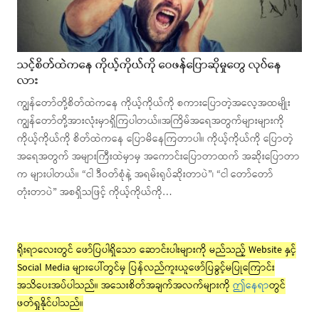
သင့်စိတ်ထဲကနေ ကိုယ့်ကိုယ်ကို ဝေဖန်ပြောဆိုမှုတွေ လုပ်နေ
လား
ကျွန်တော်တို့စိတ်ထဲကနေ ကိုယ့်ကိုယ်ကို စကားပြောတဲ့အလေ့အထမျိုး
ကျွန်တော်တို့အားလုံးမှာရှိကြပါတယ်။အကြိမ်အရေအတွက်များများကို
ကိုယ့်ကိုယ်ကို စိတ်ထဲကနေ ပြောမိနေကြတာပါ။ ကိုယ့်ကိုယ်ကို ပြောတဲ့
အရေအတွက် အများကြီးထဲမှာမှ အကောင်းပြောတာထက် အဆိုးပြောတာ
က များပါတယ်။ “ငါ ဒီဝတ်စုံနဲ့ အရမ်းရုပ်ဆိုးတာပဲ”၊ “ငါ တော်တော်
တုံးတာပဲ” အစရှိသဖြင့် ကိုယ့်ကိုယ်ကို…
ရိုးရာလေးတွင် ဖော်ပြပါရှိသော ဆောင်းပါးများကို မည်သည့် Website နှင့်
Social Media များပေါ်တွင်မှ ပြန်လည်ကူးယူဖော်ပြခွင့်မပြုကြောင်း
အသိပေးအပ်ပါသည်။ အသေးစိတ်အချက်အလက်များကို
ဤနေရာ
တွင်
ဖတ်ရှုနိုင်ပါသည်။