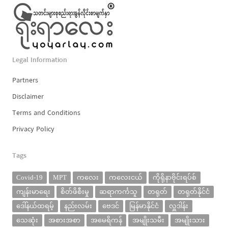
Legal Information
Partners
Disclaimer
Terms and Conditions
Privacy Policy
Tags
Covid-19
MPT
ကလေး
ကလေးငယ်
ကိုရိုနာဗိုင်းရပ်စ်
ကျန်းမာရေး
စိတ်ဖိစီးမှု
ဆရာကင်္ကသူ
တရုတ်
တရုတ်နိုင်ငံ
ဒေါ်နယ်ထရမ့်
နည်းလမ်း
ဗေဒင်
မြန်မာနိုင်ငံ
လှူဒါန်း
သေဆုံး
အစားအစာ
အမေရိကန်
အမျိုးသမီး
အမျိုးသား