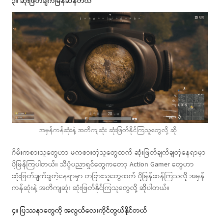
၃။ ဆုံးဖြတ်ချက်မြန်ဆန်တယ်
အမှန်ကန်ဆုံးနဲ့ အတိကျဆုံး ဆုံးဖြတ်နိုင်ကြသူတွေလို့ ဆို
ဂိမ်းကစားသူတွေဟာ မကစားတဲ့သူတွေထက် ဆုံးဖြတ်ချက်ချတဲ့နေရာမှာ
ပိုမြန်ကြပါတယ်။ သိပ္ပံပညာရှင်တွေကတော့ Action Gamer တွေဟာ
ဆုံးဖြတ်ချက်ချတဲ့နေရာမှာ တခြားသူတွေထက် ပိုမြန်ဆန်ကြသလို အမှန်
ကန်ဆုံးနဲ့ အတိကျဆုံး ဆုံးဖြတ်နိုင်ကြသူတွေလို့ ဆိုပါတယ်။
၄။ ပြဿနာတွေကို အလွယ်လေးကိုင်တွယ်နိုင်တယ်