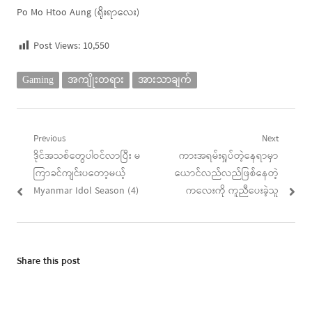
Po Mo Htoo Aung (ရိုးရာလေး)
Post Views:
10,550
Gaming
အကျိုးတရား
အားသာချက်
Post
Previous
Next
Previous
Next
ဒိုင်အသစ်တွေပါဝင်လာပြီး မ
ကားအရမ်းရှုပ်တဲ့နေရာမှာ
navigation
post:
post:
ကြာခင်ကျင်းပတော့မယ့်
ယောင်လည်လည်ဖြစ်နေတဲ့
Myanmar Idol Season (4)
ကလေးကို ကူညီပေးခဲ့သူ
Share this post