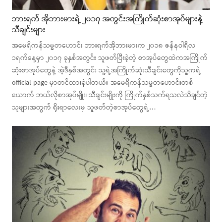
ဘားရက် အိုဘားမားရဲ့ ၂၀၁၇ အတွင်းအကြိုက်ဆုံးစာအုပ်များနဲ့
သီချင်းများ
အမေရိကန်သမ္မတဟောင်း ဘားရက်အိုဘားမားက ၂၀၁၈ ဇန်နဝါရီလ
၁ရက်နေ့မှာ ၂၀၁၇ ခုနှစ်အတွင်း သူဖတ်ပြီးခဲ့တဲ့ စာအုပ်တွေထဲကအကြိုက်
ဆုံးစာအုပ်တွေနဲ့ အဲ့ဒီနှစ်အတွင်း သူ့ရဲ့အကြိုက်ဆုံးသီချင်းတွေကိုသူ့ကရဲ့
official page မှာတင်ထားခဲ့ပါတယ်။ အမေရိကန်သမ္မတဟောင်းတစ်
ယောက် ဘယ်လိုစာအုပ်မျိုး၊ သီချင်းမျိုးကို ကြိုက်နှစ်သက်ရသလဲသိချင်တဲ့
သူများအတွက် ရိုးရာလေးမှ သူဖတ်တဲ့စာအုပ်တွေရဲ့…