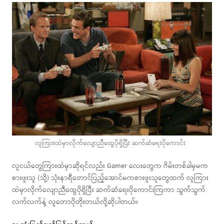
လူကြားထဲမှာလိုက်လျောညီထွေပိုရှိပြီး ဆက်ဆံရေးပိုကောင်း
လူငယ်တွေကြားထဲမှာဆိုရင်လည်း Gamer လေးတွေက ဂိမ်းတစ်ခါမှမက
စားဖူးသူ (သို့) သုံးနာရီတောင်ပြည့်အောင်မကစားဖူးသူတွေထက် လူကြား
ထဲမှာလိုက်လျောညီထွေပိုရှိပြီး ဆက်ဆံရေးပိုကောင်းကြကာ သွက်သွက်
လက်လက်နဲ့ လူတောပိုတိုးတယ်လို့ဆိုပါတယ်။