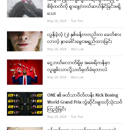
စိမ့်ထက်ကို ရှာဖွေ/ကယ်ဆယ်နိုင်ခြင်းမရှိ
သေး
Author
May 15, 2019
Tun Tun
လွန်ခဲ့တဲ့ (၂) နှစ်ခန့်ကတည်းက ခေတ်စား
လာတဲ့ နှာခေါင်းမွေးအရှည်ထားခြင်း
Author
May 14, 2019
Wun Lae
ငွေဘယ်လောက်ရှိမှ အမေရိကန်မှာ
လူချမ်းသာလို့သတ်မှတ်ခံရတာလဲ
Author
May 14, 2019
Wun Lae
ONE ၏ ဖယ်သာဝိတ်တန်း Kick Boxing
World Grand Prix တွဲဆိုင်းများကိုသုံးသပ်
ကြည့်ခြင်း
Author
May 14, 2019
Tun Tun