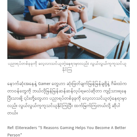
ပညာရပ်တစ်ခုခုကို လေ့လာသင်ယူတဲ့နေရာမှာလည်း လွယ်လွယ်ကူကူသင်ယူ
နိုင်ကြ
နောက်ဆုံးအနေနဲ့ Gamer တွေဟာ ဆုံးဖြတ်ချက်မြန်မြန်ချဖို့နဲ့ ဂိမ်းထဲက
တာဝန်တွေကို ဘယ်လိုမြန်မြန်ဆန်ဆန်လုပ်ရမလဲဆိုတာ ကျင့်သားရနေ
ပြီးသားမို့ ၎င်းတို့တွေဟာ ပညာရပ်တစ်ခုခုကို လေ့လာသင်ယူတဲ့နေရာမှာ
လည်း လွယ်လွယ်ကူကူသင်ယူနိုင်ကြပြီး ထက်မြက်ကြတယ်လို့ ဆိုပါ
တယ်။
Ref: Elitereaders “5 Reasons Gaming Helps You Become A Better
Person”