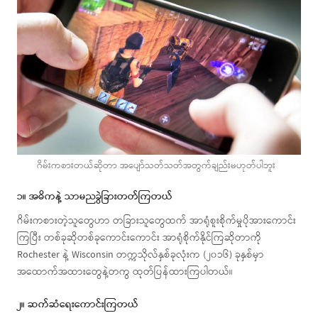
ဂိမ်းကစားတယ်ဆိုတာ အပျော်သတ်သတ်အတွက်ချည်းမဟုတ်ပါဘူး
၁။ အဓိကနဲ့ သာမညခွဲခြားတတ်ကြတယ်
ဂိမ်းကစားတဲ့သူတွေဟာ တခြားသူတွေထက် အာရုံစူးစိုက်မှုပိုအားကောင်း
ကြပြီး တစ်ခုဆိုတစ်ခုကောင်းကောင်း အာရုံစိုက်နိုင်ကြဆိုတာကို
Rochester နဲ့ Wisconsin တက္ကသိုလ်နှစ်ခုလုံးက (၂၀၁၆) ခုနှစ်မှာ
အထောက်အထားတွေနဲ့တကွ ထုတ်ပြန်ထားကြပါတယ်။
၂။ ဆက်ဆံရေးကောင်းကြတယ်