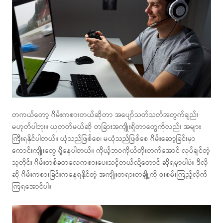
တကယ်တော့ ဂိမ်းကစားတယ်ဆိုတာ အပျော်သတ်သတ်အတွက်ချည်း
မဟုတ်ပါဘူး။ ယူတတ်မယ်ဆို တခြားအကျိုးရှိတာတွေကိုလည်း အများ
ကြီးရနိုင်ပါတယ်။ ယုံသည်ဖြစ်စေ၊ မယုံသည်ဖြစ်စေ ဂိမ်းဆော့ခြင်းမှာ
ကောင်းကျိုးတွေ ရှိနေပါတယ်။ ကိုယ့်ဘဝကိုယ်တိုးတက်အောင် လုပ်ချင်တဲ့
သူတိုင်း ဂိမ်းတစ်ခုတလေကစားပေးသင့်တယ်လို့တောင် ဆိုရမှာပါပဲ။ ဒီလို
ဆို ဂိမ်းကစားခြင်းကနေရနိုင်တဲ့ အကျိုးတရားတချို့ကို စူးစမ်းကြည့်လိုက်
ကြရအောင်ပါ။