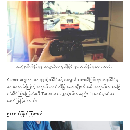
အာရုံစူးစိုက်နိုင်မှုနဲ့ အလွယ်တကူသိမြင်၊ နားလည်နိုင်မှုအားကောင်း
Gamer တွေဟာ အာရုံစူးစိုက်နိုင်မှုနဲ့ အလွယ်တကူသိမြင်၊ နားလည်နိုင်မှု
အားကောင်းကြတဲ့အတွက် ဘယ်လိုပြဿနာမျိုးကိုမဆို အလွယ်တကူဖြေ
ရှင်းနိုင်ကြကြောင်းကို Toronto တက္ကသိုလ်ကနေပြီး (၂၀၁၀) ခုနှစ်မှာ
ထုတ်ပြန်ခဲ့ပါတယ်။
၅။ ထက်မြက်ကြတယ်