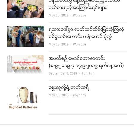
ဝန်ထမ်းတွေ နေ့လည်စာထည့်မလာဘဲ
ဝယ်စားရတဲ့အကြောင်းရင်းများ
Author
May 15, 2019
Wun Lae
ရထားပေါ်မှာ လက်ထပ်ထိမ်းမြားခဲ့ကြတဲ့
စစ်မှုထမ်းဟောင်း မ နဲ့ မောင် စုံတွဲ
Author
May 15, 2019
Wun Lae
အပတ်စဉ် ဗေဒင်ဟောစာတမ်း
(၈-၉-၂၀၁၉ မှ ၁၄-၉-၂၀၁၉ ရက်နေ့အထိ)
Author
September 8, 2019
Tun Tun
ရှေးလူတို့ရဲ့ ဘက်ထရီ
Author
May 18, 2018
yoyarlay