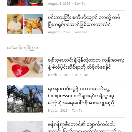
Author
August 6, 2026
Zaw Tun
မင်းသားကြီး စတီဖင်ချောင် ဘာလို့ ထပ်
ပြီးသရုပ်မဆောင်ဖြစ်သေးတာလဲ?
Author
August 6, 2026
Wun Lae
ထင်ပေါ်ကျော်ကြား
ချစ်သူဟောင်းနဲ့ပြန်တွဲတာက ကျန်းမာရေး
နဲ့ စိတ်ပိုင်းဆိုင်ရာကို ထိခိုက်စေနိုင်
Author
March 11, 2019
Wun Lae
ရတနာကမ်းလွန်သဘာဝဓာတ်ငွေ့
Compressor စက်များရပ်တန့်သွားမှု
ကြောင့် အရေးပေါ်ဝန်အားလျော့မည်
Author
May 14, 2019
Tun Tun
ဖန်ဂန်ရာဇီတောင်၏ ချောက်ကမ်းပါး
အတွင်း ပြုတ်ကျပျောက်ဆုံးသွားသည့် မ