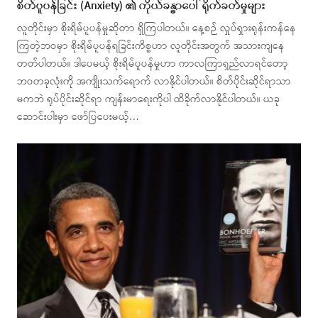
စိတ်ပူပန်ခြင်း (Anxiety) ၏ ကိုယ်ခန္ဓာပေါ် ရိုက်ခတ်မှုများ
လူတိုင်းမှာ စိုးရိမ်ပူပန်မှုဆိုတာ ရှိကြပါတယ်။ နေ့စဉ် လှုပ်ရှားရုန်းကန်နေ
ကြတဲ့ဘဝမှာ စိုးရိမ်ပူပန်ရခြင်းကိစ္စဟာ လူတိုင်းအတွက် အသားကျနေ
တတ်ပါတယ်။ ဒါပေမယ့် စိုးရိမ်ပူပန်မှုဟာ ကာလကြာရှည်လာရင်တော့
ဘဝတခုလုံးကို အကျိုးသက်ရောက် လာနိုင်ပါတယ်။ စိတ်ပိုင်းဆိုင်ရာသာ
မကဘဲ ရုပ်ပိုင်းဆိုင်ရာ ကျန်းမာရေးကိုပါ ထိခိုက်လာနိုင်ပါတယ်။ ယခု
ဆောင်းပါးမှာ ဖော်ပြပေးမယ့်…