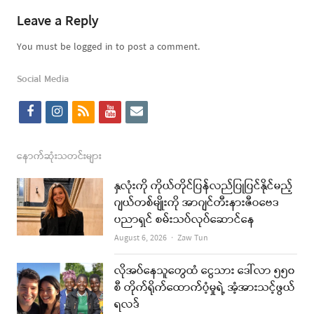
Leave a Reply
You must be logged in to post a comment.
Social Media
f
i
r
y
e
a
n
s
o
m
c
s
s
u
a
နောက်ဆုံးသတင်းများ
e
t
t
i
နှလုံးကို ကိုယ်တိုင်ပြန်လည်ပြုပြင်နိုင်မည့်
b
a
u
l
ဂျယ်တစ်မျိုးကို အာဂျင်တီးနားဇီဝဗေဒ
ပညာရှင် စမ်းသပ်လုပ်ဆောင်နေ
o
g
b
Author
August 6, 2026
Zaw Tun
o
r
e
k
a
လိုအပ်နေသူတွေထံ ငွေသား ဒေါ်လာ ၅၅၀
စီ တိုက်ရိုက်ထောက်ပံ့မှုရဲ့ အံ့အားသင့်ဖွယ်
m
ရလဒ်