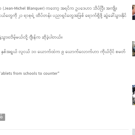
လာကွာ (Jean-Michel Blanquer) ကတော့ အရင်က ဥပဒေဟာ သိပ်ပြီး အကျိုး
ေကို ၂၁ ရာစုရဲ့ ထိပ်တန်း ပညာရှင်တွေအဖြစ် ရောက်ရှိဖို့ ဆွဲခေါ်သွားနိုင်
ံ့သွားလိမ့်မယ်လို့ ဂျီးန်က ဆိုခဲ့ပါတယ်။
၁၇ နှစ်အရွယ် လူငယ် ၁၀ ယောက်ထဲက ၉ ယောက်လောက်ဟာ ကိုယ်ပိုင် စမတ်
Tablets from schools to counter”
စ်