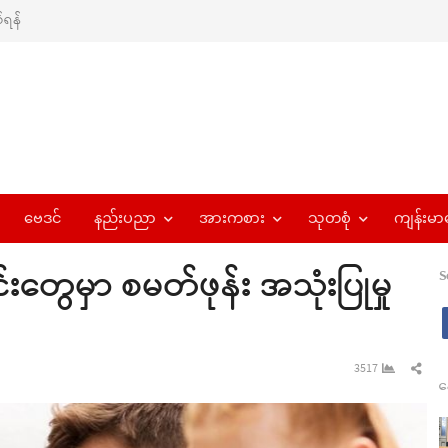
ရန်
ဗေဒင်
နည်းပညာ
အားကစား
သုတစုံ
ကျန်းမာ
်းတွေမှာ စမတ်ဖုန်း အသုံးပြုမှု
S
Sha
3517
န
this
pos