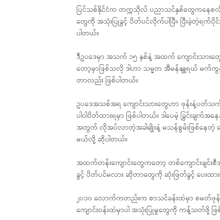
ပြင်သစ်နိုင်ငံက တက္ကသိုလ် ပညာသင်နှစ်တွေကနေစလိ
တွေကို အသုံးပြုခွင့် ပိတ်ပင်လိုက်ပါပြီ။ ပြီးခဲ့တဲ့
ပါတယ်။
ဒီဥပဒေမှာ အသက် ၁၅ နှစ်နဲ့ အထက် ကျောင်းသားတ
တော့မှာဖြစ်သလို ဒါဟာ သမ္မတ အီမန်နျူရယ် မက်ကွန်
တာလည်း ဖြစ်ပါတယ်။
ဥပဒေအသစ်အရ ကျောင်းသားတွေဟာ ဖုန်းနဲ့ပတ်သက်တဲ့ 
ပါဝါပိတ်ထားရမှာ ဖြစ်ပါတယ်။ ဒါပေမဲ့ ခြွင်းချက်အနေန
အတွက် လိုအပ်လာတဲ့အခါမျိုးနဲ့ မသန်စွမ်းဖြစ်နေတ
မယ်လို့ ဆိုပါတယ်။
အထက်တန်းကျောင်းတွေကတော့ တစ်ကျောင်းချင်းစီအလိုက်
ခွင့် ပိတ်ပင်မလား ဆိုတာတွေကို ဆုံးဖြတ်ခွင့် ပေးထ
၂၀၁၀ လောက်ကတည်းက စာသင်ခန်းထဲမှာ စမတ်ဖုန်း အသ
ကျောင်းဝန်းထဲမှာပါ အသုံးပြုမှုတွေကို ကန့်သတ်ဖို့ 