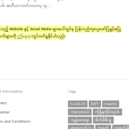
ပါ။ အလီယာဘတ်ကတော့ သူ…
ည့် Website နှင့် Social Media များပေါ်တွင်မှ ပြန်လည်ကူးယူဖော်ပြခွင့်မပြု
က်များကို
ဤနေရာ
တွင်ဖတ်ရှုနိုင်ပါသည်။
l Information
Tags
ners
Covid-19
MPT
ကလေး
laimer
ကလေးငယ်
ကိုရိုနာဗိုင်းရပ်စ်
ကျန်းမာရေး
စိတ်ဖိစီးမှု
s and Conditions
ဆရာကင်္ကသူ
တရုတ်
တရုတ်နိုင