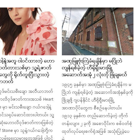
ါ့နဲ့အတူ ပါဝင်ထားတဲ့ ဟော
အဏုမြူဗုံးကြဲခံရချိန်မှာ မပြိုဘဲ
ဇာတ်ကားသစ်မှာ သူ့ရဲ့ဇာတ်
ကျန်ရစ်ခဲ့တဲ့ ဟီရိုရှီးမားမြို့
တွေကို ရိုက်ကူးပြီးသွားတဲ့
အဆောက်အအုံ ၂ လုံးကို ဖြိုချမယ်
ာဘတ်
၁၉၄၅ ခုနှစ်မှာ အဏုမြူဗုံးကြဲခံရချိန်က မ
ုဒ်မင်းသမီးချော အလီယာဘတ်
ပြိုဘဲ ကျန်ရစ်ခဲ့တဲ့ အဆောက်အအုံနှစ်ခုကို
လိဝုဒ်ဇာတ်ကားအသစ် Heart
ဖြိုချဖို့ ဂျပန်နိုင်ငံ ဟီရိုရှီးမားမြို့
 မှာ မင်းသမီးချော ဂယ်ဂဒေါ့နဲ့
အာဏာပိုင်တွေက စီစဉ်နေပါတယ်။
ဝင်သရုပ်ဆောင်ထားပါတယ်။ သူ့
၁၉၁၃ ခုနှစ်က တည်ဆောက်ခဲ့တဲ့ တိုက်
ုံးဟောလိဝုဒ်ဇာတ်ကားဖြစ်တဲ့
တန်းလျား ၂ ခုကို အစောပိုင်းက စစ်ဝတ်စုံ
 Stone မှာ သူနဲ့ဂယ်ဂဒေါ့တို့က
ထုတ်လုပ်ရေးစက်ရုံအဖြစ် အသုံးပြုခဲ့ပေ
ှမ်းရေးသမားတွေအဖြစ် ပါဝင်
မဲ့…