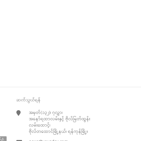
ဆက်သွယ်ရန်
အမှတ်(၁၃၂)၊ ၇လွှာ၊
အနော်ရထာလမ်းနှင့် ဗိုလ်မြတ်ထွန်း
လမ်းထောင့်၊
ဗိုလ်တထောင်မြို့နယ်၊ ရန်ကုန်မြို့။
်ငံ