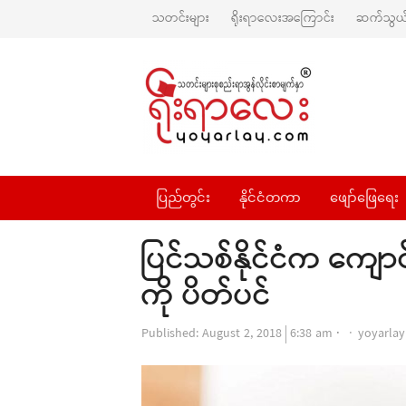
သတင်းများ
ရိုးရာလေးအကြောင်း
ဆက်သွယ်
ပြည်တွင်း
နိုင်ငံတကာ
ဖျော်ဖြေရေး
ပြင်သစ်နိုင်ငံက ကျောင
ကို ပိတ်ပင်
Author
Published:
August 2, 2018
6:38 am
yoyarlay