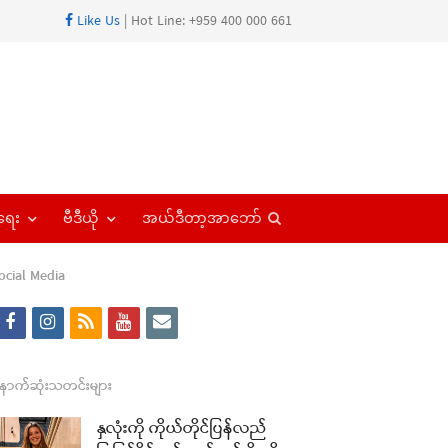
Like Us
| Hot Line: +959 400 000 661
Open
ရေး
ဗီဒီယို
အယ်ဒီတာ့အာဘော်
search
panel
ocial Media
f
i
r
y
e
a
n
s
o
m
re
c
s
s
u
a
ောက်ဆုံးသတင်းများ
t
e
t
t
i
နှလုံးကို ကိုယ်တိုင်ပြန်လည်