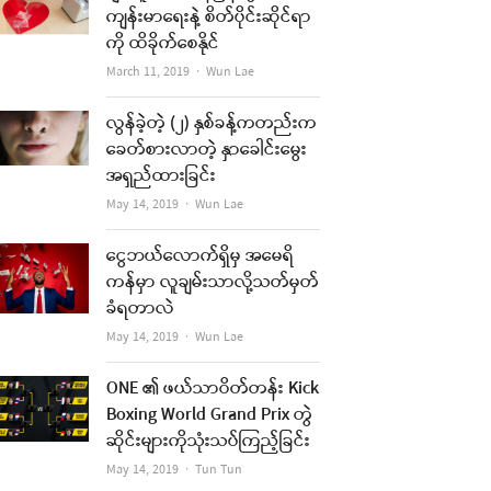
ကျန်းမာရေးနဲ့ စိတ်ပိုင်းဆိုင်ရာ
ကို ထိခိုက်စေနိုင်
Author
March 11, 2019
Wun Lae
လွန်ခဲ့တဲ့ (၂) နှစ်ခန့်ကတည်းက
ခေတ်စားလာတဲ့ နှာခေါင်းမွေး
အရှည်ထားခြင်း
Author
May 14, 2019
Wun Lae
ငွေဘယ်လောက်ရှိမှ အမေရိ
ကန်မှာ လူချမ်းသာလို့သတ်မှတ်
ခံရတာလဲ
Author
May 14, 2019
Wun Lae
ONE ၏ ဖယ်သာဝိတ်တန်း Kick
Boxing World Grand Prix တွဲ
ဆိုင်းများကိုသုံးသပ်ကြည့်ခြင်း
Author
May 14, 2019
Tun Tun