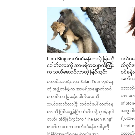
Lion King ဇာတ်ဝင်ခန်းကလို ခြင်္သေ့
ဂယ်ဂဒေ
ပေါက်လေးကို အာဖရိကမျောက်ကြီး
လိဝုဒ်
က သယ်ဆောင်လာတဲ့ မြင်ကွင်း
ဝင်ခန်း
အလီယ
တောင်အာဖရိကမှာ Safari Tour လုပ်နေ
ဘောလိဝ
တဲ့ အဖွဲ့တစ်ဖွဲ့က အာဖရိကမျောက်တစ်
ဟာ ဟော
ကောင်ဟာ ခြင်္သေ့ပေါက်လေးကို
of Stone
သယ်ဆောင်လာပြီး သစ်ပင်ပေါ် တက်နေ
အတူ ပါ
တာကို မြင်တွေ့ခဲ့ပြီး ထိတ်လန့်သွားခဲ့ရပါ
ရဲ့ပထမဆ
တယ်။ အဲဒီမြင်ကွင်းက ‘The Lion King”
Heart of
ဇာတ်ကားထဲက ဇာတ်ဝင်ခန်းတစ်ခုကို
ထောက်လ
ပြန်ပြီးအမှတ်ရစေပါတယ်။ အခု…