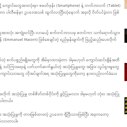
ု့ ကျောင်းတွေအားလုံးမှာ စမတ်ဖုန်း (Smartphone) နဲ့ တက်ဘလက် (Tablet)
ရက်ပိုင်းက ပါလီမန်မှာ ဥပဒေအသစ် ထွက်လာပြီးတဲ့နောက် အခုလို ပိတ်ပင်ခဲ့တာ ဖြစ်
ွေအားလုံး အကျုံးဝင်ပြီး လာမယ့် စက်တင်ဘာလမှ စတင်ကာ သက်ရောက်သွား
 (Emmanuel Macorn) ဖြစ်စေချင်တဲ့ ရည်မှန်းချက်ကို ဖြည့်ဆည်းပေးလိုက်
စက်ပစ္စည်းမျိုးတွေကို အိမ်မှာထားခဲ့တာ ဒါမှမဟုတ် ကျောင်းဆင်းချိန်အထိ
ဲ့ သင်ကြားရေးနဲ့ ပတ်သက်ဆက်နွယ်တဲ့ အသုံးပြုမှုတွေ၊ အခြား လှုပ်ရှားမှုတွေ
ဲ့ ကျောင်းသားတွေ လိုအပ်ချက်အရ အသုံးပြုမှုတွေကိုတော့ နားလည်လက်ခံပေး
 အသုံးပြုမှု တစ်စိတ်တစ်ပိုင်းကို ခွင့်ပြုမလား ဒါမှမဟုတ် လုံးဝ အသုံးပြု
ားပါတယ်။
ုံးပြုမှုကို တားမြစ်ထားတဲ့ ဥပဒေက ရှိပြီးသားဖြစ်ပြီး အခုကတော့
ဖြစ်လာတာပါ။