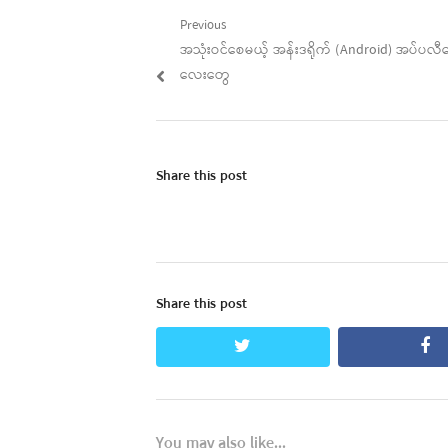
Post
Previous
Previous
အသုံးဝင်စေမယ့် အန်းဒရိုက် (Android) အပ်ပလီက
navigation
post:
လေးတွေ
Share this post
Share this post
twitter
fa
You may also like...