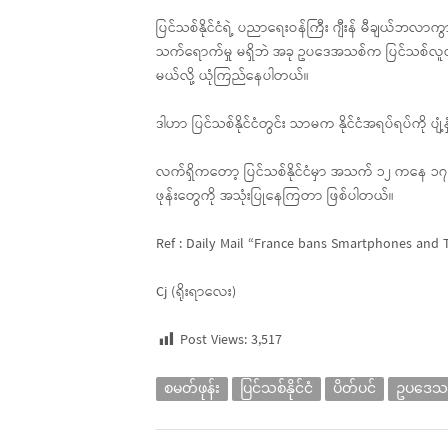
ပြင်သစ်နိုင်ငံရဲ့ ပညာရေးဝန်ကြီး ဂျီးန် မီချယ်ဘ
သက်ရောက်မှု မရှိဘဲ အခု ဥပဒေအသစ်က ပြင်သစ်လူငယ်တွ
မယ်လို့ ယုံကြည်နေပါတယ်။
ဒါဟာ ပြင်သစ်နိုင်ငံတွင်း သာမက နိုင်ငံအရပ်ရပ်ကို ပျံ့နှ
လက်ရှိကတော့ ပြင်သစ်နိုင်ငံမှာ အသက် ၁၂ ကနေ 
ဖုန်းတွေကို အသုံးပြုနေကြတာ ဖြစ်ပါတယ်။
Ref : Daily Mail “France bans Smartphones and 
Cj (ရိုးရာလေး)
Post Views:
3,517
စမတ်ဖုန်း
ပြင်သစ်နိုင်ငံ
ပိတ်ပင်
ဥပဒေသ