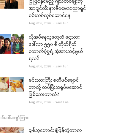
b
a
u
l
ပြုပြင်နိုင်မည့် ဂျယ်တစ်မျိုးကို
အာဂျင်တီးနားဇီဝဗေဒပညာရှင်
o
g
b
စမ်းသပ်လုပ်ဆောင်နေ
o
r
e
Author
August 6, 2026
Zaw Tun
k
a
လိုအပ်နေသူတွေထံ ငွေသား
m
ဒေါ်လာ ၅၅၀ စီ တိုက်ရိုက်
ထောက်ပံ့မှုရဲ့ အံ့အားသင့်ဖွယ်
ရလဒ်
Author
August 6, 2026
Zaw Tun
မင်းသားကြီး စတီဖင်ချောင်
ဘာလို့ ထပ်ပြီးသရုပ်မဆောင်
ဖြစ်သေးတာလဲ?
Author
August 6, 2026
Wun Lae
င်ပေါ်ကျော်ကြား
ချစ်သူဟောင်းနဲ့ပြန်တွဲတာက