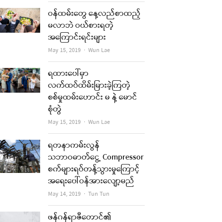
ဝန်ထမ်းတွေ နေ့လည်စာထည့်
မလာဘဲ ဝယ်စားရတဲ့
အကြောင်းရင်းများ
Author
May 15, 2019
Wun Lae
ရထားပေါ်မှာ
လက်ထပ်ထိမ်းမြားခဲ့ကြတဲ့
စစ်မှုထမ်းဟောင်း မ နဲ့ မောင်
စုံတွဲ
Author
May 15, 2019
Wun Lae
ရတနာကမ်းလွန်
သဘာဝဓာတ်ငွေ့ Compressor
စက်များရပ်တန့်သွားမှုကြောင့်
အရေးပေါ်ဝန်အားလျော့မည်
Author
May 14, 2019
Tun Tun
ဖန်ဂန်ရာဇီတောင်၏