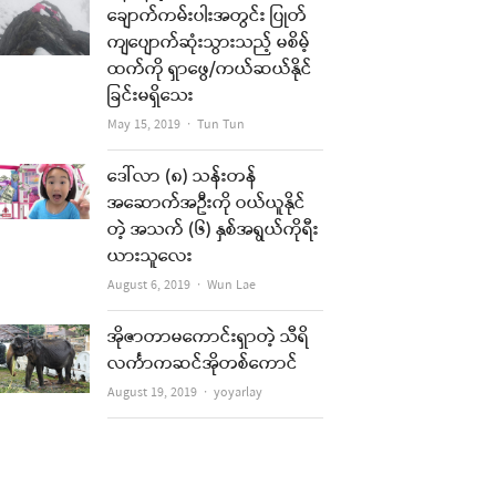
ချောက်ကမ်းပါးအတွင်း ပြုတ်
ကျပျောက်ဆုံးသွားသည့် မစိမ့်
ထက်ကို ရှာဖွေ/ကယ်ဆယ်နိုင်
ခြင်းမရှိသေး
Author
May 15, 2019
Tun Tun
ဒေါ်လာ (၈) သန်းတန်
အဆောက်အဦးကို ဝယ်ယူနိုင်
တဲ့ အသက် (၆) နှစ်အရွယ်ကိုရီး
ယားသူလေး
Author
August 6, 2019
Wun Lae
အိုဇာတာမကောင်းရှာတဲ့ သီရိ
လင်္ကာကဆင်အိုတစ်ကောင်
Author
August 19, 2019
yoyarlay