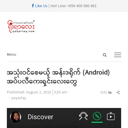
Like Us
| Hot Line: +959 400 000 661
Open
Menu
Menu
search
panel
အသုံးဝင်စေမယ့် အန်းဒရိုက် (Android)
အပ်ပလီကေးရှင်းလေးတွေ
Shar
Published:
August 2, 2018
3:28 am
3102
Author
this
yoyarlay
post