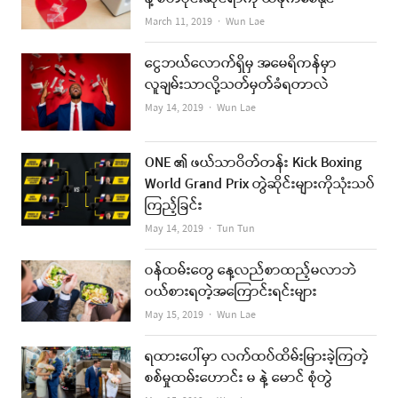
Author
March 11, 2019
Wun Lae
ငွေဘယ်လောက်ရှိမှ အမေရိကန်မှာ
လူချမ်းသာလို့သတ်မှတ်ခံရတာလဲ
Author
May 14, 2019
Wun Lae
ONE ၏ ဖယ်သာဝိတ်တန်း Kick Boxing
World Grand Prix တွဲဆိုင်းများကိုသုံးသပ်
ကြည့်ခြင်း
Author
May 14, 2019
Tun Tun
ဝန်ထမ်းတွေ နေ့လည်စာထည့်မလာဘဲ
ဝယ်စားရတဲ့အကြောင်းရင်းများ
Author
May 15, 2019
Wun Lae
ရထားပေါ်မှာ လက်ထပ်ထိမ်းမြားခဲ့ကြတဲ့
စစ်မှုထမ်းဟောင်း မ နဲ့ မောင် စုံတွဲ