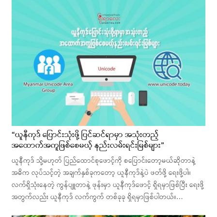
“ယူနီကုဒ် ပြောင်းသုံးဖို့ ပြင်ဆင်ရာမှာ အသုံးတည့်
အထောက်အကူဖြစ်စေမယ့် နည်းလမ်းရင်းမြစ်များ”
ယူနီကုဒ် သို့မဟုတ် ပြည်ထောင်စုဖောင့်ကို စပြောင်းတော့မယ်ဆိုတာနဲ့
အဓိက လုပ်သင့်တဲ့ အချက်နှစ်ခုကတော့ ယူနီကုဒ်နဲ့ပဲ ဖတ်ဖို့ ရေးဖို့ပါ။
လက်ရှိသုံးနေတဲ့ ကွန်ပျူတာနဲ့ ဖုန်းမှာ ယူနီကုဒ်ဖောင့် ရှိရမှာဖြစ်ပြီး ရေးဖို့
အတွက်လည်း ယူနီကုဒ် လက်ကွက် တစ်ခုခု ရှိရမှာဖြစ်ပါတယ်။…