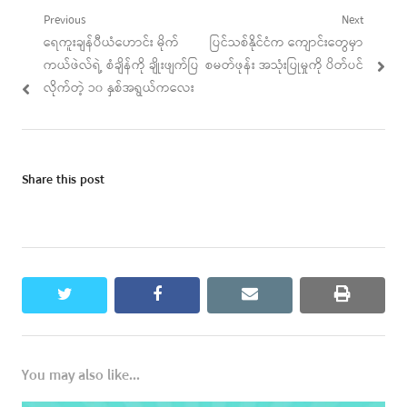
Post
Previous
Next
Previous
Next
ရေကူးချန်ပီယံဟောင်း မိုက်
ပြင်သစ်နိုင်ငံက ကျောင်းတွေမှာ
navigation
post:
post:
ကယ်ဖဲလ်ရဲ့ စံချိန်ကို ချိုးဖျက်ပြ
စမတ်ဖုန်း အသုံးပြုမှုကို ပိတ်ပင်
လိုက်တဲ့ ၁၀ နှစ်အရွယ်ကလေး
Share this post
twitter
facebook
email
print
You may also like...