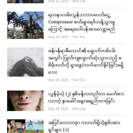
Author
May 15, 2019
Wun Lae
ရတနာကမ်းလွန်သဘာဝဓာတ်ငွေ့
Compressor စက်များရပ်တန့်သွားမှု
ကြောင့် အရေးပေါ်ဝန်အားလျော့မည်
Author
May 14, 2019
Tun Tun
ဖန်ဂန်ရာဇီတောင်၏ ချောက်ကမ်းပါး
အတွင်း ပြုတ်ကျပျောက်ဆုံးသွားသည့် မ
စိမ့်ထက်ကို ရှာဖွေ/ကယ်ဆယ်နိုင်ခြင်းမရှိ
သေး
Author
May 15, 2019
Tun Tun
လွန်ခဲ့တဲ့ (၂) နှစ်ခန့်ကတည်းက ခေတ်စား
လာတဲ့ နှာခေါင်းမွေးအရှည်ထားခြင်း
Author
May 14, 2019
Wun Lae
အပြင်လောကမှာ တကယ်ရှိတဲ့စွမ်းအား
ရှင်များ (၁)