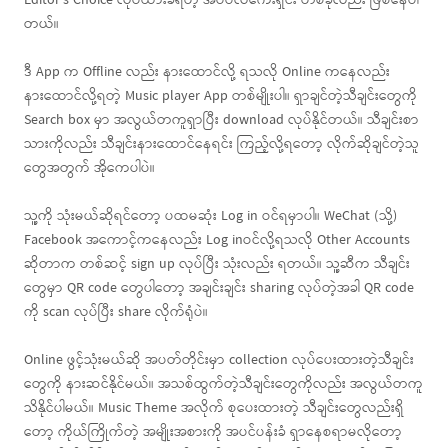
Editor’s Choice လုပ်ထားခံရတဲ့ အပ်ပလီကေးရှင်း တစ်ခုလည်း ဖြစ်နေပါ
တယ်။
ဒီ App က Offline လည်း နားထောင်လို့ ရသလို Online ကနေလည်း
နားထောင်လို့ရတဲ့ Music player App တစ်မျိုးပါ။ ရှာချင်တဲ့သီချင်းတွေကို
Search box မှာ အလွယ်တကူရှာပြီး download လုပ်နိုင်တယ်။ သီချင်းစာ
သားကိုလည်း သီချင်းနားထောင်နေရင်း ကြည့်လို့ရတော့ လိုက်ဆိုချင်တဲ့သူ
တွေအတွက် အိုကေပါပဲ။
သူ့ကို သုံးမယ်ဆိုရင်တော့ ပထမဆုံး Log in ဝင်ရမှာပါ။ WeChat (သို့)
Facebook အကောင့်ကနေလည်း Log inဝင်လို့ရသလို Other Accounts
ဆိုတာက တစ်ဆင့် sign up လုပ်ပြီး သုံးလည်း ရတယ်။ သူ့ဆီက သီချင်း
တွေမှာ QR code တွေပါတော့ အချင်းချင်း sharing လုပ်တဲ့အခါ QR code
ကို scan လုပ်ပြီး share လိုက်ရုံပဲ။
Online ဖွင့်သုံးမယ်ဆို အပတ်တိုင်းမှာ collection လုပ်ပေးထားတဲ့သီချင်း
တွေကို နားဆင်နိုင်မယ်။ အသစ်ထွက်တဲ့သီချင်းတွေကိုလည်း အလွယ်တကူ
သိနိုင်ပါမယ်။ Music Theme အလိုက် စုပေးထားတဲ့ သီချင်းတွေလည်းရှိ
တော့ ကိုယ်ကြိုက်တဲ့ အမျိုးအစားကို အပင်ပန်းခံ ရှာနေစရာမလိုတော့