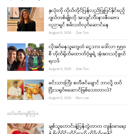
e
t
t
i
နှလုံးကို ကိုယ်တိုင်ပြန်လည်ပြုပြင်နိုင်မည့်
b
a
u
l
ဂျယ်တစ်မျိုးကို အာဂျင်တီးနားဇီဝဗေဒ
ပညာရှင် စမ်းသပ်လုပ်ဆောင်နေ
o
g
b
Author
August 6, 2026
Zaw Tun
o
r
e
k
a
လိုအပ်နေသူတွေထံ ငွေသား ဒေါ်လာ ၅၅၀
စီ တိုက်ရိုက်ထောက်ပံ့မှုရဲ့ အံ့အားသင့်ဖွယ်
m
ရလဒ်
Author
August 6, 2026
Zaw Tun
မင်းသားကြီး စတီဖင်ချောင် ဘာလို့ ထပ်
ပြီးသရုပ်မဆောင်ဖြစ်သေးတာလဲ?
Author
August 6, 2026
Wun Lae
ထင်ပေါ်ကျော်ကြား
ချစ်သူဟောင်းနဲ့ပြန်တွဲတာက ကျန်းမာရေး
နဲ့ စိတ်ပိုင်းဆိုင်ရာကို ထိခိုက်စေနိုင်