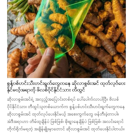
စွန့်ပစ်ဟင်းသီးဟင်းရွက်တွေကနေ ဆိုလာစွမ်းအင် ထုတ်လုပ်ပေး
နိုင်မယ့်အရာကို ဖိလစ်ပိုင်နိုင်ငံသား တီထွင်
ဆိုလာစွမ်းအင်ရဲ့ အလှည့်အပြောင်းတစ်ရပ် ပေါ်ပေါက်လာပါပြီ။ ဖိလစ်
ပိုင်နိုင်ငံသား တီထွင်သူတစ်ယောက်က စွန့်ပစ်ဟင်းသီးဟင်းရွက်တွေကနေ
ဆိုလာစွမ်းအင် ထုတ်လုပ်ပေးနိုင်မယ့် အစေးကွက်တွေ ဖန်တီးခဲ့တာပါ။
အဲဒီအရာဟာ တိမ်ထူချိန်ပဲ ဖြစ်ဖြစ်၊ မိုးရွာနေချိန်ပဲ ဖြစ်ဖြစ်၊ အလင်းရောင်
တိုက်ရိုက်မရတဲ့ အချိန်မျိုးမှာတောင် ဆိုလာစွမ်းအင် ထုတ်ပေးနိုင်ပါတယ်။