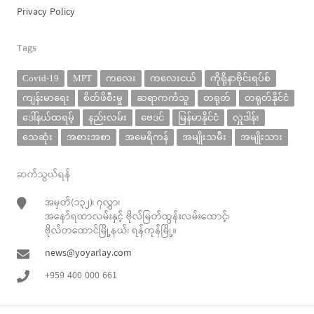
Privacy Policy
Tags
Covid-19
MPT
ကလေး
ကလေးငယ်
ကိုရိုနာဗိုင်းရပ်စ်
ကျန်းမာရေး
စိတ်ဖိစီးမှု
ဆရာကင်္ကသူ
တရုတ်
တရုတ်နိုင်ငံ
ဒေါ်နယ်ထရမ့်
နည်းလမ်း
ဗေဒင်
မြန်မာနိုင်ငံ
လှူဒါန်း
သေဆုံး
အစားအစာ
အမေရိကန်
အမျိုးသမီး
အမျိုးသား
ဆက်သွယ်ရန်
အမှတ်(၁၃၂)၊ ၇လွှာ၊
အနော်ရထာလမ်းနှင့် ဗိုလ်မြတ်ထွန်းလမ်းထောင့်၊
ဗိုလ်တထောင်မြို့နယ်၊ ရန်ကုန်မြို့။
news@yoyarlay.com
+959 400 000 661