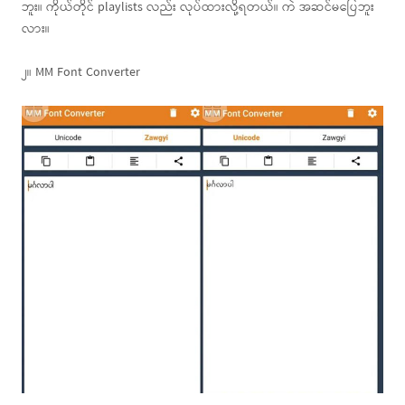
ဘူး။ ကိုယ်တိုင် playlists လည်း လုပ်ထားလို့ရတယ်။ ကဲ အဆင်မပြေဘူး
လား။
၂။ MM Font Converter