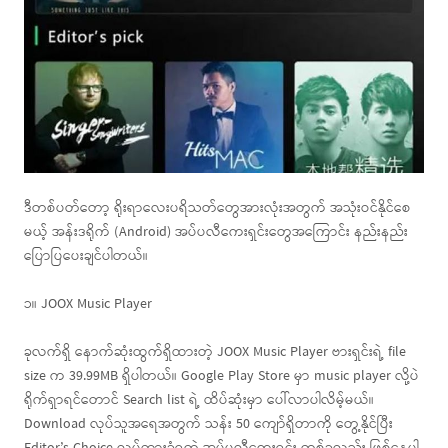
ဒီတစ်ပတ်တော့ ရိုးရာလေးပရိသတ်တွေအားလုံးအတွက် အသုံးဝင်နိုင်စေ
မယ့် အန်းဒရိုက် (Android) အပ်ပလီကေးရှင်းတွေအကြောင်း နည်းနည်း
ပြောပြပေးချင်ပါတယ်။
၁။ JOOX Music Player
ခုလက်ရှိ နောက်ဆုံးထွက်ရှိထားတဲ့ JOOX Music Player ဗားရှင်းရဲ့ file
size က 39.99MB ရှိပါတယ်။ Google Play Store မှာ music player လို့ပဲ
ရိုက်ရှာရင်တောင် Search list ရဲ့ ထိပ်ဆုံးမှာ ပေါ်လာပါလိမ့်မယ်။
Download လုပ်သူအရေအတွက် သန်း 50 ကျော်ရှိတာကို တွေ့နိုင်ပြီး