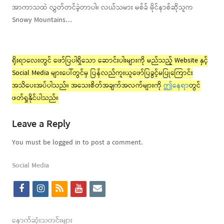
အာကာသထဲ လွှတ်တင်ခဲ့တာပါ။ လယ်သမား မစ်ခ် မိုင်နာစ်ဆိုသူက
Snowy Mountains…
ရိုးရာလေးတွင် ဖော်ပြပါရှိသော ဆောင်းပါးများကို မည်သည့် Website နှင့်
Social Media များပေါ်တွင်မှ ပြန်လည်ကူးယူဖော်ပြခွင့်မပြုကြောင်း
အသိပေးအပ်ပါသည်။ အသေးစိတ်အချက်အလက်များကို
ဤနေရာ
တွင်
ဖတ်ရှုနိုင်ပါသည်။
Leave a Reply
You must be logged in to post a comment.
Social Media
f
i
r
y
e
a
n
s
o
m
c
s
s
u
a
နောက်ဆုံးသတင်းများ