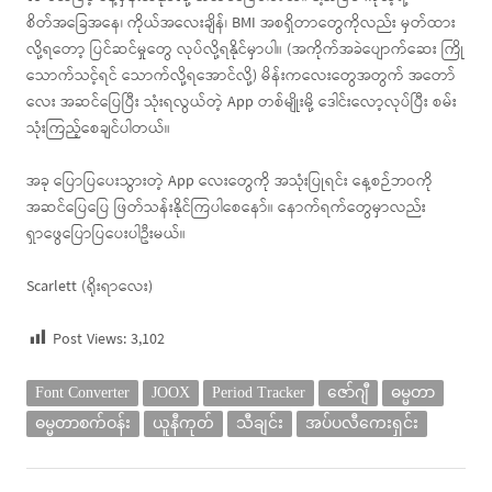
စိတ်အခြေအနေ၊ ကိုယ်အလေးချိန်၊ BMI အစရှိတာတွေကိုလည်း မှတ်ထား
လို့ရတော့ ပြင်ဆင်မှုတွေ လုပ်လို့ရနိုင်မှာပါ။ (အကိုက်အခဲပျောက်ဆေး ကြို
သောက်သင့်ရင် သောက်လို့ရအောင်လို့) မိန်းကလေးတွေအတွက် အတော်
လေး အဆင်ပြေပြီး သုံးရလွယ်တဲ့ App တစ်မျိုးမို့ ဒေါင်းလော့လုပ်ပြီး စမ်း
သုံးကြည့်စေချင်ပါတယ်။
အခု ပြောပြပေးသွားတဲ့ App လေးတွေကို အသုံးပြုရင်း နေ့စဉ်ဘဝကို
အဆင်ပြေပြေ ဖြတ်သန်းနိုင်ကြပါစေနော်။ နောက်ရက်တွေမှာလည်း
ရှာဖွေပြောပြပေးပါဦးမယ်။
Scarlett (ရိုးရာလေး)
Post Views:
3,102
Font Converter
JOOX
Period Tracker
ဇော်ဂျီ
ဓမ္မတာ
ဓမ္မတာစက်ဝန်း
ယူနီကုတ်
သီချင်း
အပ်ပလီကေးရှင်း