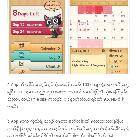
ဒီ App ကို ဒေါင်းလော့ခ်လုပ်တဲ့သူပေါင်း သန်း 100 ကျော် ရှိနေတာကို တွေ့
ရပြီး Rating 4.8 လည်း ရထားတော့ တကယ်အဆင်ပြေလို့ သုံးနေကြမှန်း
သိသာပါတယ်။ file size ကလည်း ခု နောက်ဆုံးဗားရှင်းကို 9.57MB ပဲ ရှိ
တယ်။
ဒီ App မှာက ကိုယ်ရဲ့ လစဉ် ဓမ္မတာ မှတ်တမ်းကို မှတ်သားထားနိုင်ပြီး
ဘယ်ချိန်တွေမှာ ဓမ္မတာ လာနိုင်မလဲ၊ ဘယ်ရက်တွေက ကိုယ်ဝန်ရနိုင်ချေရှိ
လဲ စသဖြင့် ခန့်မှန်းသိနိုင်လို့ အဆင်ပြေပါတယ်။ ဒါ့အပြင် ကိုယ့်ရဲ့