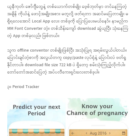
ယူနီကုတ်၊ ဇော်ဂျီတွေနဲ့ တစ်ယောက်တစ်မျိုး ဖေ့စ်ဘုတ်မှာ တင်နေကြတဲ့
အချိန် ကိုယ်နဲ့ ဖောင့်အမျိုးအစား မတူလို့ ဖတ်ရတာ အဆင်မပြေတာမျိုး မ
ရှိရလေအောင် Local App လေး တစ်ခုကို ပြောပြပေးမယ်နော်။ နာမည်က
MM Font Converter တဲ့။ တစ်သိန်းကျော် download ဆွဲယူပြီး သုံးနေကြ
တဲ့ App တစ်ခုလည်း ဖြစ်တယ်။
သူက offline conventor တစ်မျိုးဖြစ်ပြီး အသုံးပြုရ အရမ်းလွယ်ပါတယ်။
ပြောင်းချင်တဲ့စာကို အလွယ်တကူ copy/paste လုပ်ရုံနဲ့ ပြောင်းလဲ ဖတ်ရှု
နိုင်တာပါ။ download file size 722 kB ပဲ ရှိတော့ စမ်းသုံးကြည့်လိုက်ပါ။
တော်တော်အဆင်ပြေတဲ့ အပ်ပလီကေးရှင်းလေးတစ်ခုပါ။
၃။ Period Tracker