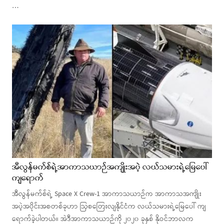
…
အီလွန်မက်စ်ရဲ့အာကာသယာဉ်အကျိုးအပဲ့ လယ်သမားရဲ့မြေပေါ်
ကျရောက်
အီလွန်မက်စ်ရဲ့ Space X Crew-1 အာကာသယာဉ်က အာကာသအကျိုး
အပဲ့အပိုင်းအစတစ်ခုဟာ ဩစတြေးလျနိုင်ငံက လယ်သမားရဲ့မြေပေါ် ကျ
ရောက်ခဲ့ပါတယ်။ အဲဒီအာကာသယာဉ်ကို ၂၀၂၀ ခုနှစ် နိုဝင်ဘာလက