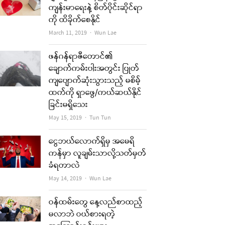
ကျန်းမာရေးနဲ့ စိတ်ပိုင်းဆိုင်ရာ
ကို ထိခိုက်စေနိုင်
Author
March 11, 2019
Wun Lae
ဖန်ဂန်ရာဇီတောင်၏
ချောက်ကမ်းပါးအတွင်း ပြုတ်
ကျပျောက်ဆုံးသွားသည့် မစိမ့်
ထက်ကို ရှာဖွေ/ကယ်ဆယ်နိုင်
ခြင်းမရှိသေး
Author
May 15, 2019
Tun Tun
ငွေဘယ်လောက်ရှိမှ အမေရိ
ကန်မှာ လူချမ်းသာလို့သတ်မှတ်
ခံရတာလဲ
Author
May 14, 2019
Wun Lae
ဝန်ထမ်းတွေ နေ့လည်စာထည့်
မလာဘဲ ဝယ်စားရတဲ့