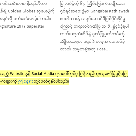
တဲ့ မင်းသမီးမားဂေါ့ရော်ဘီဟာ
ပြုလုပ်ခဲ့တဲ့ ၆၉ ကြိမ်မြောက်အမျိုးသား
ှစ်ရဲ့ Golden Globes ဆုပေးပွဲကို
ရုပ်ရှင်ဆုပေးပွဲမှာ Gangubai Kathiawadi
အရုပ်လို ဝတ်ဆင်လာခဲ့ပါတယ်။
ဇာတ်ကားနဲ့ သရုပ်ဆောင်ပီပြင်ပိုင်းနိုင်မှု
Signature 1977 Superstar
ကြောင့် တရားဝင်ဂုဏ်ပြုဆု ချီးမြှင့်ခံခဲ့ရပါ
တယ်။ ဆုတံဆိပ်နဲ့ ဂုဏ်ပြုမှတ်တမ်းကို
အိန္ဒိယသမ္မတ ဒရူပါဒီ မာမူက ပေးအပ်ခဲ့
တာပါ။ သမ္မတနဲ့အတူ Pose…
ည့် Website နှင့် Social Media များပေါ်တွင်မှ ပြန်လည်ကူးယူဖော်ပြခွင့်မပြု
က်များကို
ဤနေရာ
တွင်ဖတ်ရှုနိုင်ပါသည်။