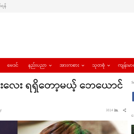
ရန်
ဗေဒင်
နည်းပညာ
အားကစား
သုတစုံ
ကျန်းမာ
ေးလေး ရရှိတော့မယ့် ဘေယောင်
S
Sha
y
3814
န
this
pos