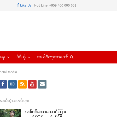
Like Us
| Hot Line: +959 400 000 661
Open
ရေး
ဗီဒီယို
အယ်ဒီတာ့အာဘော်
search
panel
ocial Media
f
i
r
y
e
a
n
s
o
m
re
c
s
s
u
a
ောက်ဆုံးသတင်းများ
t
e
t
t
i
သစ်ပင်တောတောင်ကြား