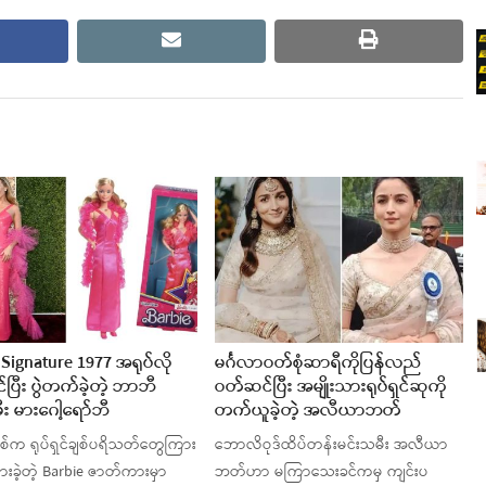
cebook
email
print
 Signature 1977 အရုပ်လို
မင်္ဂလာဝတ်စုံဆာရီကိုပြန်လည်
ပြီး ပွဲတက်ခဲ့တဲ့ ဘာဘီ
ဝတ်ဆင်ပြီး အမျိုးသားရုပ်ရှင်ဆုကို
း မားဂေါ့ရော်ဘီ
တက်ယူခဲ့တဲ့ အလီယာဘတ်
ဲ့နှစ်က ရုပ်ရှင်ချစ်ပရိသတ်တွေကြား
ဘောလိဝုဒ်ထိပ်တန်းမင်းသမီး အလီယာ
ားခဲ့တဲ့ Barbie ဇာတ်ကားမှာ
ဘတ်ဟာ မကြာသေးခင်ကမှ ကျင်းပ