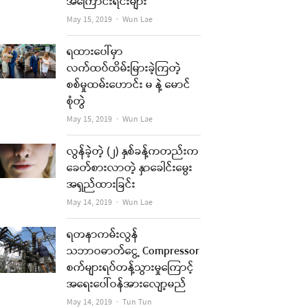
အကြောင်းရင်းများ
Author
May 15, 2019
Wun Lae
ရထားပေါ်မှာ
လက်ထပ်ထိမ်းမြားခဲ့ကြတဲ့
စစ်မှုထမ်းဟောင်း မ နဲ့ မောင်
စုံတွဲ
Author
May 15, 2019
Wun Lae
လွန်ခဲ့တဲ့ (၂) နှစ်ခန့်ကတည်းက
ခေတ်စားလာတဲ့ နှာခေါင်းမွေး
အရှည်ထားခြင်း
Author
May 14, 2019
Wun Lae
ရတနာကမ်းလွန်
သဘာဝဓာတ်ငွေ့ Compressor
စက်များရပ်တန့်သွားမှုကြောင့်
အရေးပေါ်ဝန်အားလျော့မည်
Author
May 14, 2019
Tun Tun