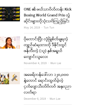
ONE ၏ ဖယ်သာဝိတ်တန်း Kick
Boxing World Grand Prix တွဲ
ဆိုင်းများကိုသုံးသပ်ကြည့်ခြင်း
Author
May 14, 2019
Tun Tun
ပိုကောင်းပြီး လုံခြုံစိတ်ချရတဲ့
ကျည်ဆံရထားကို ဒီဇိုင်းထွင်
ဖန်တီးတဲ့ (၁၃) နှစ်အရွယ်
ကျောင်းသူလေး
Author
November 4, 2019
Wun Lae
အမေရိကန်ဒေါ်လာ ၁၂၀,၀၀၀
နဲ့တောင် ရောင်းထွက်ခဲ့တဲ့
ငှက်ပျောသီးတိပ်ကပ် အနုပညာ
လက်ရာ
Author
December 6, 2019
Wun Lae