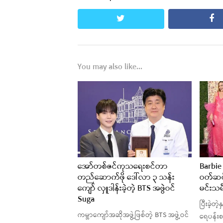
twitter
fa
You may also like...
အော်တစ်ဇင်ကုသရေးစင်တာ
Barbie
တည်ဆောက်ဖို ဒေါ်လာ ၃ သန်း
ဝတ်ဆင်
ကျော် လှူဒါန်းခဲ့တဲ့ BTS အဖွဲဝင်
မင်းသမီ
Suga
ပြီးခဲ့တ
ကမ္ဘာကျော်အဆိုအဖွဲ့ဖြစ်တဲ့ BTS အဖွဲ့ဝင်
ရေပန်းစ