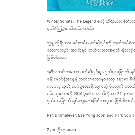
Winter Sonata, The Legend စတဲ့ ကိုရီးယား စီးရီးတွ
မှတ်မိကြဦးမယ်ထင်ပါတယ်။
သူနဲ့ ကိုရီးယား မင်းသမီး ပတ်ဆိုဂျင်းတို့ လက်ထပ်ခဲ့
လေးကလည်း အခုဆိုရင် ဆယ်လသားအရွယ် ရှိလာခဲ့တ
ဖြစ်ပါတယ်။
အဲ့ဒီသတင်းကတော့ ပတ်ဆိုဂျင်းမှာ ဒုတိယမြောက် ရင်သွေ
ဇနီးမောင်နှံအနေနဲ့ လတ်တလောမှာတော့ ဒရာမာ စီးရီးတွ
ကတော့ သူတို့ ပျော်ပွဲစားခရီးထွက်တဲ့ ပုံတွေကို ပတ်
ရင်သွေးလေးကို 2016 ခုနှစ် အောက်တိုဘာ 24 ရက်မှာ မွ
ဒုတိယမြောက် ရင်သွေးလေးဖြစ်လာမှာပဲ ဖြစ်ပါတယ်
Ref: Dramafever: Bae Yong Joon and Park Soo Jin
Zym (ရိုးရာလေး)