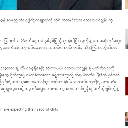
ေနဲ့ နာမည်ကြီး လူကြိုက်များခဲ့တဲ့ ကိုရီးယားမင်းသား ဘေယောင်ဂျွန်း ကို
တာ ဩဂုတ်လ 23ရက်နေ့ကပဲ နှစ်နှစ်ပြည့်သွားခဲ့ပါပြီ။ သူတို့ရဲ့ ပထမဆုံး ရင်သွေး
ဲ့နောက်မှာတော့ ဝမ်းသာစရာ သတင်းကောင်း တစ်ခု ကို ကြေညာလိုက်တာ
းလေးရဲ့ ကိုယ်ဝန်ရှိနေပြီ ဆိုတာပါပဲ။ ဘေယောင်ဂျွန်းနဲ့ ပတ်ဆိုဂျင်းတို့
ေ ရိုက်ကူးဖို့ လက်ခံထားတာ မရှိသေးဘူးလို့ သိရပါတယ်။ ပြီးခဲ့တဲ့ နှစ်ပတ်
ဆိုဂျင်းရဲ့ instagram အကောင့်မှာ တင်ထားခဲ့ပါသေးတယ်။ သူတို့ရဲ့ ပထမဆုံး
ေးဖွားခဲ့တာမို့ အခု ရင်သွေးလေးကတော့ ဘေယောင်ဂျွန်းနဲ့ ပတ်ဆိုဂျင်းတို့ရဲ့
။
 are expecting their second child