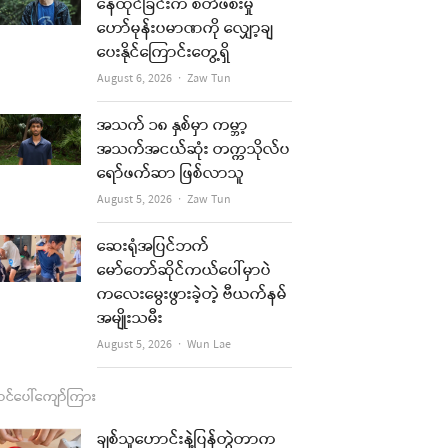
b
a
u
l
နေထိုင်ခြင်းက စိတ်ဖိစီးမှု
ဟော်မုန်းပမာဏကို လျှော့ချ
o
g
b
ပေးနိုင်ကြောင်းတွေ့ရှိ
o
r
e
Author
August 6, 2026
Zaw Tun
k
a
အသက် ၁၈ နှစ်မှာ ကမ္ဘာ့
m
အသက်အငယ်ဆုံး တက္ကသိုလ်ပ
ရော်ဖက်ဆာ ဖြစ်လာသူ
Author
August 5, 2026
Zaw Tun
ဆေးရုံအပြင်ဘက်
မော်တော်ဆိုင်ကယ်ပေါ်မှာပဲ
ကလေးမွေးဖွားခဲ့တဲ့ ဗီယက်နမ်
အမျိုးသမီး
Author
August 5, 2026
Wun Lae
င်ပေါ်ကျော်ကြား
ချစ်သူဟောင်းနဲ့ပြန်တွဲတာက