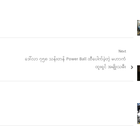
Next
Next
ဒေါ်လာ ၇၅၈ သန်းတန် Power Ball ထီပေါက်ခဲ့တဲ့ မဟာကံ
post:
ထူးရှင် အမျိုးသမီး