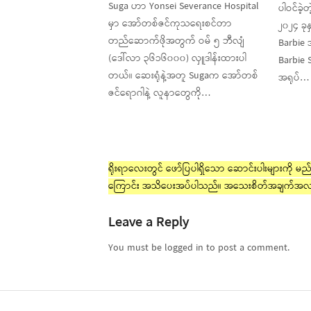
Suga ဟာ Yonsei Severance Hospital
ပါဝင်ခဲ့
မှာ အော်တစ်ဇင်ကုသရေးစင်တာ
၂၀၂၄ ခုန
တည်ဆောက်ဖိုအတွက် ဝမ် ၅ ဘီလျံ
Barbie 
(ဒေါ်လာ ၃၆၁၆၀၀၀) လှူဒါန်းထားပါ
Barbie 
တယ်။ ဆေးရုံနဲ့အတူ Sugaက အော်တစ်
အရုပ်…
ဇင်ရောဂါနဲ့ လူနာတွေကို…
ရိုးရာလေးတွင် ဖော်ပြပါရှိသော ဆောင်းပါးများကို မည်သ
ကြောင်း အသိပေးအပ်ပါသည်။ အသေးစိတ်အချက်အလ
Leave a Reply
You must be logged in to post a comment.