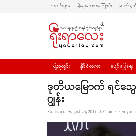
သတင်းများ
ရိုးရာလေးအကြောင်း
ဆက်သွယ်
ပြည်တွင်း
နိုင်ငံတကာ
ဖျော်ဖြေရေး
ဒုတိယမြောက် ရင်သွ
ဂျွန်း
Author
Published:
August 25, 2017
3:32 am
yoyarla