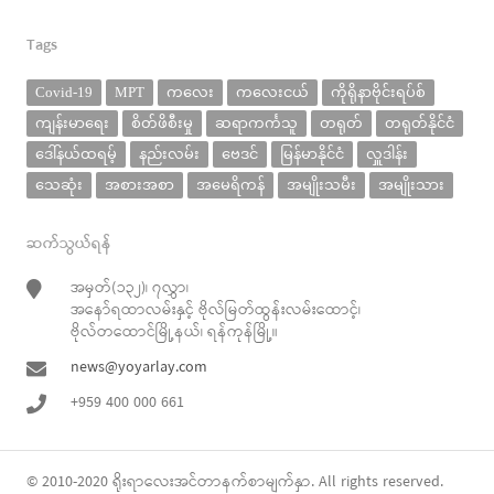
Tags
Covid-19
MPT
ကလေး
ကလေးငယ်
ကိုရိုနာဗိုင်းရပ်စ်
ကျန်းမာရေး
စိတ်ဖိစီးမှု
ဆရာကင်္ကသူ
တရုတ်
တရုတ်နိုင်ငံ
ဒေါ်နယ်ထရမ့်
နည်းလမ်း
ဗေဒင်
မြန်မာနိုင်ငံ
လှူဒါန်း
သေဆုံး
အစားအစာ
အမေရိကန်
အမျိုးသမီး
အမျိုးသား
ဆက်သွယ်ရန်
အမှတ်(၁၃၂)၊ ၇လွှာ၊
အနော်ရထာလမ်းနှင့် ဗိုလ်မြတ်ထွန်းလမ်းထောင့်၊
ဗိုလ်တထောင်မြို့နယ်၊ ရန်ကုန်မြို့။
news@yoyarlay.com
+959 400 000 661
© 2010-2020
ရိုးရာလေး
အင်တာနက်စာမျက်နှာ. All rights reserved.