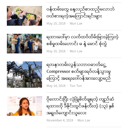
ဝန်ထမ်းတွေ နေ့လည်စာထည့်မလာဘဲ
ဝယ်စားရတဲ့အကြောင်းရင်းများ
Author
May 15, 2019
Wun Lae
ရထားပေါ်မှာ လက်ထပ်ထိမ်းမြားခဲ့ကြတဲ့
စစ်မှုထမ်းဟောင်း မ နဲ့ မောင် စုံတွဲ
Author
May 15, 2019
Wun Lae
ရတနာကမ်းလွန်သဘာဝဓာတ်ငွေ့
Compressor စက်များရပ်တန့်သွားမှု
ကြောင့် အရေးပေါ်ဝန်အားလျော့မည်
Author
May 14, 2019
Tun Tun
ပိုကောင်းပြီး လုံခြုံစိတ်ချရတဲ့ ကျည်ဆံ
ရထားကို ဒီဇိုင်းထွင်ဖန်တီးတဲ့ (၁၃) နှစ်
အရွယ်ကျောင်းသူလေး
Author
November 4, 2019
Wun Lae