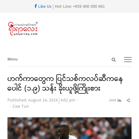
Like Us
| Hot Line: +959 400 000 661
Open
Menu
Menu
search
panel
ဟက်ကာတွေက ပြင်သစ်ကလပ်ဆီကနေ
ပေါင် (၁.၉) သန်း ခိုးယူဖို့ကြိုးစား
Shar
Published:
August 14, 2019
4:02 pm
3449
Author
this
Zaw Tun
post