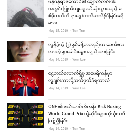
ဖန်ဂန်ရာဇီတောင်၏ ချောက်ကမ်းပါး
အတွင်း ပြုတ်ကျပျောက်ဆုံးသွားသည့် မ
စိမ့်ထက်ကို ရှာဖွေ/ကယ်ဆယ်နိုင်ခြင်းမရှိ
သေး
Author
May 15, 2019
Tun Tun
လွန်ခဲ့တဲ့ (၂) နှစ်ခန့်ကတည်းက ခေတ်စား
လာတဲ့ နှာခေါင်းမွေးအရှည်ထားခြင်း
Author
May 14, 2019
Wun Lae
ငွေဘယ်လောက်ရှိမှ အမေရိကန်မှာ
လူချမ်းသာလို့သတ်မှတ်ခံရတာလဲ
Author
May 14, 2019
Wun Lae
ONE ၏ ဖယ်သာဝိတ်တန်း Kick Boxing
World Grand Prix တွဲဆိုင်းများကိုသုံးသပ်
ကြည့်ခြင်း
Author
May 14, 2019
Tun Tun