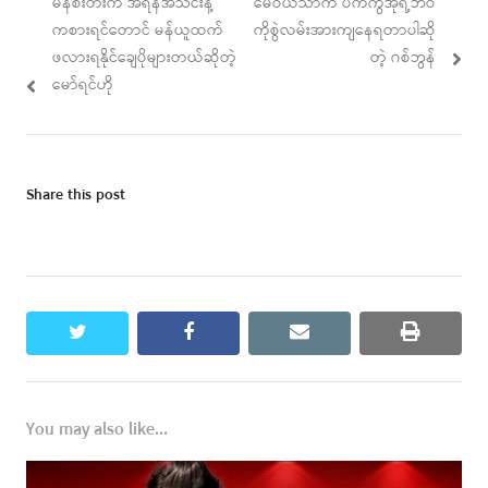
Previous
Next
မန်စီးတီးက အရန်အသင်းနဲ့
မေဝယ်သာက ပက်ကွီအိုရဲ့ဘဝ
navigation
post:
post:
ကစားရင်တောင် မန်ယူထက်
ကိုစွဲလမ်းအားကျနေရတာပါဆို
ဖလားရနိုင်ချေပိုများတယ်ဆိုတဲ့
တဲ့ ဂစ်ဘွန်
မော်ရင်ဟို
Share this post
twitter
facebook
email
print
You may also like...