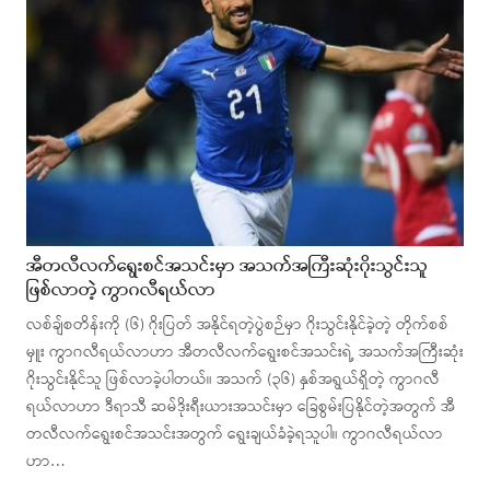
အီတလီလက်ရွေးစင်အသင်းမှာ အသက်အကြီးဆုံးဂိုးသွင်းသူ
ဖြစ်လာတဲ့ ကွာဂလီရယ်လာ
လစ်ချ်စတိန်းကို (၆) ဂိုးပြတ် အနိုင်ရတဲ့ပွဲစဉ်မှာ ဂိုးသွင်းနိုင်ခဲ့တဲ့ တိုက်စစ်
မှူး ကွာဂလီရယ်လာဟာ အီတလီလက်ရွေးစင်အသင်းရဲ့ အသက်အကြီးဆုံး
ဂိုးသွင်းနိုင်သူ ဖြစ်လာခဲ့ပါတယ်။ အသက် (၃၆) နှစ်အရွယ်ရှိတဲ့ ကွာဂလီ
ရယ်လာဟာ ဒီရာသီ ဆမ်ဒိုးရီးယားအသင်းမှာ ခြေစွမ်းပြနိုင်တဲ့အတွက် အီ
တလီလက်ရွေးစင်အသင်းအတွက် ရွေးချယ်ခံခဲ့ရသူပါ။ ကွာဂလီရယ်လာ
ဟာ…