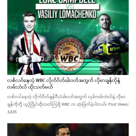
လစ်လပ်နေတဲ့ WBC လိုက်ဝိတ်ခါးပတ်အတွက် လိုမာချန်ကိုနဲ့
ကမ်းဘဲလ် ထိုးသတ်မယ်
လစ်လပ်နေတဲ့ လိုက်ဝိတ်ချန်ပီယံခါးပတ်အတွက် လုခ်ကမ်းဘဲလ်နဲ့ လိုမာ
ချန်ကိုတို့ ယှဉ်ပြိုင်ထိုးသတ်ကြဖို့ WBC က ဆုံးဖြတ်ခဲ့ပါတယ်။ Post Views:
3,635