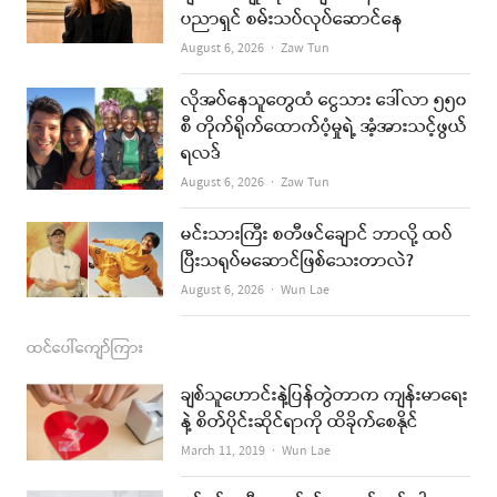
ပညာရှင် စမ်းသပ်လုပ်ဆောင်နေ
o
g
b
Author
August 6, 2026
Zaw Tun
o
r
e
k
a
လိုအပ်နေသူတွေထံ ငွေသား ဒေါ်လာ ၅၅၀
စီ တိုက်ရိုက်ထောက်ပံ့မှုရဲ့ အံ့အားသင့်ဖွယ်
m
ရလဒ်
Author
August 6, 2026
Zaw Tun
မင်းသားကြီး စတီဖင်ချောင် ဘာလို့ ထပ်
ပြီးသရုပ်မဆောင်ဖြစ်သေးတာလဲ?
Author
August 6, 2026
Wun Lae
ထင်ပေါ်ကျော်ကြား
ချစ်သူဟောင်းနဲ့ပြန်တွဲတာက ကျန်းမာရေး
နဲ့ စိတ်ပိုင်းဆိုင်ရာကို ထိခိုက်စေနိုင်
Author
March 11, 2019
Wun Lae