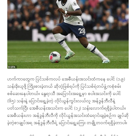
ဟက်ကာတွေက ပြင်သစ်ကလပ် အေမီယန်းအသင်းထံကနေ ပေါင် (၁.၉)
သန်းခိုးယူဖို့ ကြိုးစားခဲ့တယ် ဆိုတဲ့ဖြစ်ရပ်ကို ပြင်သစ်ရဲတပ်ဖွဲ့ကစုံစမ်း
စစ်ဆေးနေပါတယ်။ နွေရာသီ အပြောင်းအရွှေ့မှာ စပါးအသင်းကို ပေါင်
(၆၅) သန်းနဲ့ ပြောင်းရွှေ့ခဲ့တဲ့ လိုင်ယွန်ကွင်းလယ်လူ အန်ဒွန်ဘီလီနဲ့
ပတ်သက်ပြီး အေမီယန်းအသင်းက ပေါင် (၁၂) သန်းလောက်ရရှိခဲ့ပါတယ်။
အေမီယန်းဟာ အန်ဒွန်ဘီလီကို လိုင်ယွန်အသင်းထံရောင်းချခဲ့စဉ်က ချုပ်ဆို
ခဲ့တဲ့စာချုပ်အရ အန်ဒွန်ဘီလီရဲ့ ပြောင်းရွှေ့ကြေး တချို့တဝက်ရရှိခဲ့တာပါ။