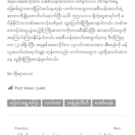
အခုလအစောပိုင်းက အေမီယန်းအသင်းက စပိန်ကလပ် လီဂါနက်စ်နဲ့
ခြေစမ်းပွဲကစားဖို့ပြင်ဆင်နေတုန်း ဟက်ကာတွေကအေမီယန်းအသင်းရဲ့
ဆာဗာကိုချိုးဖောက်ဝင်ရောက်ပြီး ပေါင် (၅၅၀၀၀၀) ရှိတဲ့ငွေစာရင်းကို စ
ပိန်နိုင်ငံကဘဏ်အကောင့်တစ်ခုထဲ လွှဲပြောင်းဖို့ကြိုးစားခဲ့ပါတယ်။ ဘဏ်အ
ကောင့်ထဲငွေလွှဲထည့်ဖို့ ကြိုးစားတာကိုတားဆီးနိုင်ခဲ့ပြီး အာဏာပိုင်တွေကို
အကြောင်းကြားနိုင်ခဲ့ပါတယ်။ အေမီယန်းအသင်းအတွက်တော့ ဒီလိုကြုံရ
တာ (၂) ခါရှိပါပြီ။ အခုနှစ်အစောပိုင်းက လူငယ်ကစားသမား အီမရန်ကို မန်
ယူအသင်းထံရောင်းချခဲ့ တုန်းကလည်း ဟက်ကာတွေက သူတို့အသင်းထံက
နေ ငွေခိုးဖို့ကြိုးစားခဲ့ဖူးပါတယ်။
Nz (ရိုးရာလေး)
Post Views:
3,449
ပြောင်းရွှေ့ကြေး
ဟက်ကာ
အန်ဒွန်ဘီလီ
အေမီယန်း
Post
Previous
Next