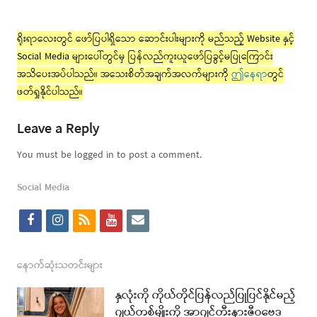
ရိုးရာလေးတွင် ဖော်ပြပါရှိသော ဆောင်းပါးများကို မည်သည့် Website နှင့်
Social Media များပေါ်တွင်မှ ပြန်လည်ကူးယူဖော်ပြခွင့်မပြုကြောင်း
အသိပေးအပ်ပါသည်။ အသေးစိတ်အချက်အလက်များကို
ဤနေရာ
တွင်
ဖတ်ရှုနိုင်ပါသည်။
Leave a Reply
You must be logged in to post a comment.
Social Media
f
i
r
y
e
a
n
s
o
m
c
s
s
u
a
နောက်ဆုံးသတင်းများ
e
t
t
i
နှလုံးကို ကိုယ်တိုင်ပြန်လည်ပြုပြင်နိုင်မည့်
b
a
u
l
ဂျယ်တစ်မျိုးကို အာဂျင်တီးနားဇီဝဗေဒ