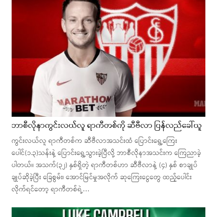
ဘာစီလိုနာကွင်းလယ်လူ ရာကီတစ်ကို ဆီဗီလာ ပြန်လည်ခေါ်ယူ
ကွင်းလယ်လူ ရာကီတစ်က ဆီဗီလာအသင်းထံ ပြောင်းရွှေ့ကြေး
ပေါင်(၁.၃)သန်းနဲ့ ပြောင်းရွှေ့သွားခဲ့ပြီလို့ ဘာစီလိုနာအသင်းက ကြေညာခဲ့
ပါတယ်။ အသက်(၃၂) နှစ်ရှိတဲ့ ရာကီတစ်ဟာ ဆီဗီလာနဲ့ (၄) နှစ် စာချုပ်
ချုပ်ဆိုခဲ့ပြီး ခြေစွမ်း၊ အောင်မြင်မှုအလိုက် ဆုကြေးငွေတွေ ထည့်ပေါင်း
လိုက်ရင်တော့ ရာကီတစ်ရဲ့…