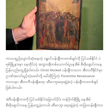
ကာလရှည်ပျောက်ဆုံးနေတဲ့ ဂန္တဝင်ပန်းချီကားတစ်ချပ်ကို ပြင်သစ်နိုင်ငံ ပဲ
ရစ်မြို့နားမှာ နေထိုင်တဲ့ အဘွားအိုတစ်ယောက်ရဲ့နေအိမ် မီးဖိုချောင်ကနေ
ပြန်လည်တွေ့ရှိခဲ့ပါတယ်။ Christ Mocked ပန်းချီကားဟာ အီတလီနိုင်ငံမှာ
ဉာဏ်အလင်းပွင့်တဲ့ခေတ်လို့ ခေါ်ဆိုကြတဲ့ Florentine Renaissance
ကာလမှာ အီတလီပန်းချီဆရာ ဆီမာဘူးရေးဆွဲခဲ့တဲ့ ပန်းချီကားတစ်ချပ်
ဖြစ်ပါတယ်။
အဲဒီပန်းချီကားကို ပြင်သစ်နိုင်ငံမြောက်ပိုင်း ကန်ပိုက်နီမြို့ နေအိမ်
မီးဖိုချောင်ကနေ ပြန်တွေ့ခဲ့တာပါ။ ဆီမာဘူး ရေးဆွဲခဲ့တဲ့ တခြားပန်းချီကား