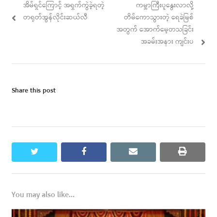
Previous
Next
အိမ်ရှင်ကြောင့် အရှက်ကွဲခဲ့ရတဲ့
ကမ္ဘာကြီးပူနွေးလာလို့
navigation
post:
post:
တရုတ်အွန်လိုင်းဆယ်လီ
တိမ်ကောသွားတဲ့ ရေခဲမြစ်
အတွက် အောက်မေ့တသခြင်း
အခမ်းအနား ကျင်းပ
Share this post
twitter
facebook
email
print
You may also like...