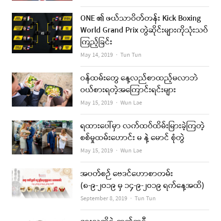
ONE ၏ ဖယ်သာဝိတ်တန်း Kick Boxing
World Grand Prix တွဲဆိုင်းများကိုသုံးသပ်
ကြည့်ခြင်း
Author
May 14, 2019
Tun Tun
ဝန်ထမ်းတွေ နေ့လည်စာထည့်မလာဘဲ
ဝယ်စားရတဲ့အကြောင်းရင်းများ
Author
May 15, 2019
Wun Lae
ရထားပေါ်မှာ လက်ထပ်ထိမ်းမြားခဲ့ကြတဲ့
စစ်မှုထမ်းဟောင်း မ နဲ့ မောင် စုံတွဲ
Author
May 15, 2019
Wun Lae
အပတ်စဉ် ဗေဒင်ဟောစာတမ်း
(၈-၉-၂၀၁၉ မှ ၁၄-၉-၂၀၁၉ ရက်နေ့အထိ)
Author
September 8, 2019
Tun Tun