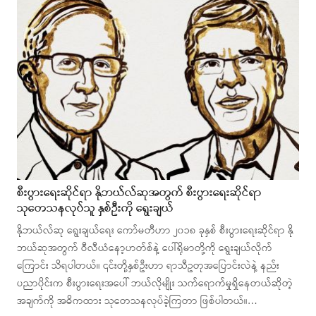
စီးပွားရေးဆိုင်ရာ နိုဘယ်လ်ဆုအတွက် စီးပွားရေးဆိုင်ရာ
သုတေသနလုပ်သူ နှစ်ဦးကို ရွေးချယ်
နိုဘယ်လ်ဆု ရွေးချယ်ရေး ကော်မတီဟာ ၂၀၁၈ ခုနှစ် စီးပွားရေးဆိုင်ရာ နို
ဘယ်ဆုအတွက် ဝီလီယံနော့ဟတ်စ်နဲ့ ပေါ်ရိုမာတို့ကို ရွေးချယ်လိုက်
ကြောင်း သိရပါတယ်။ ၎င်းတို့နှစ်ဦးဟာ ရာသီဥတုအပြောင်းလဲနဲ့ နည်း
ပညာပိုင်းက စီးပွားရေးအပေါ် ဘယ်လိုမျိုး သက်ရောက်မှုရှိနေတယ်ဆိုတဲ့
အချက်ကို အဓိကထား သုတေသနလုပ်ခဲ့ကြတာ ဖြစ်ပါတယ်။…