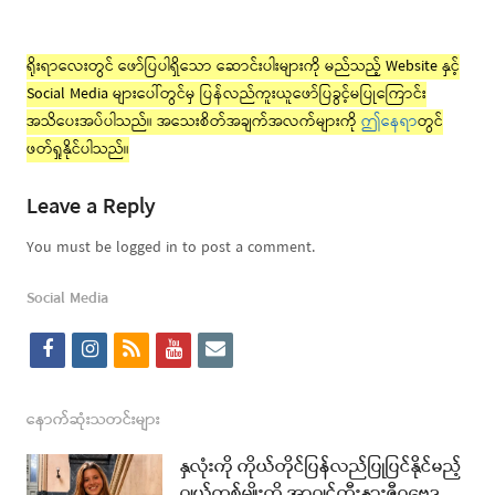
ရိုးရာလေးတွင် ဖော်ပြပါရှိသော ဆောင်းပါးများကို မည်သည့် Website နှင့်
Social Media များပေါ်တွင်မှ ပြန်လည်ကူးယူဖော်ပြခွင့်မပြုကြောင်း
အသိပေးအပ်ပါသည်။ အသေးစိတ်အချက်အလက်များကို
ဤနေရာ
တွင်
ဖတ်ရှုနိုင်ပါသည်။
Leave a Reply
You must be logged in to post a comment.
Social Media
f
i
r
y
e
a
n
s
o
m
c
s
s
u
a
နောက်ဆုံးသတင်းများ
e
t
t
i
နှလုံးကို ကိုယ်တိုင်ပြန်လည်ပြုပြင်နိုင်မည့်
b
a
u
l
ဂျယ်တစ်မျိုးကို အာဂျင်တီးနားဇီဝဗေဒ