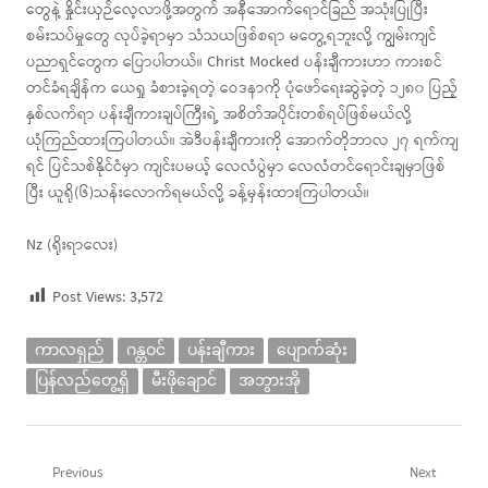
တွေနဲ့ နှိုင်းယှဉ်လေ့လာဖို့အတွက် အနီအောက်ရောင်ခြည် အသုံးပြုပြီး
စမ်းသပ်မှုတွေ လုပ်ခဲ့ရာမှာ သံသယဖြစ်စရာ မတွေ့ရဘူးလို့ ကျွမ်းကျင်
ပညာရှင်တွေက ပြောပါတယ်။ Christ Mocked ပန်းချီကားဟာ ကားစင်
တင်ခံရချိန်က ယေရှု ခံစားခဲ့ရတဲ့ ဝေဒနာကို ပုံဖော်ရေးဆွဲခဲ့တဲ့ ၁၂၈၀ ပြည့်
နှစ်လက်ရာ ပန်းချီကားချပ်ကြီးရဲ့ အစိတ်အပိုင်းတစ်ရပ်ဖြစ်မယ်လို့
ယုံကြည်ထားကြပါတယ်။ အဲဒီပန်းချီကားကို အောက်တိုဘာလ ၂၇ ရက်ကျ
ရင် ပြင်သစ်နိုင်ငံမှာ ကျင်းပမယ့် လေလံပွဲမှာ လေလံတင်ရောင်းချမှာဖြစ်
ပြီး ယူရို(၆)သန်းလောက်ရမယ်လို့ ခန့်မှန်းထားကြပါတယ်။
Nz (ရိုးရာလေး)
Post Views:
3,572
ကာလရှည်
ဂန္တဝင်
ပန်းချီကား
ပျောက်ဆုံး
ပြန်လည်တွေ့ရှိ
မီးဖိုချောင်
အဘွားအို
Post
Previous
Next