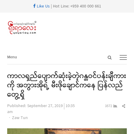
Like Us
| Hot Line: +959 400 000 661
Open
Menu
Menu
search
panel
ကာလရှည်ပျောက်ဆုံးခဲ့တဲ့ဂန္တဝင်ပန်းချီကား
ကို အဘွားအိုရဲ့ မီးဖိုချောင်ကနေ ပြန်လည်
တွေ့ရှိ
Shar
Published:
September 27, 2019
10:35
3572
this
am
Author
post
Zaw Tun