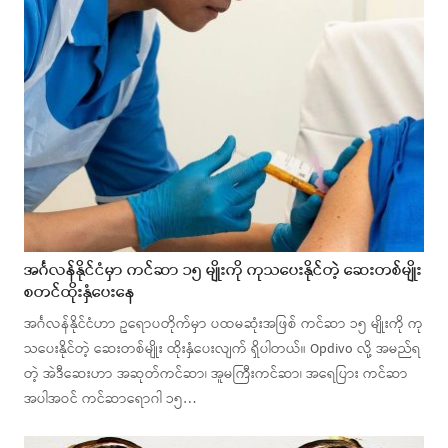
အင်္ဂလန်နိုင်ငံမှာ ကင်ဆာ ၁၅ မျိုးကို ကုသပေးနိုင်တဲ့ ဆေးတစ်မျိုး
စတင်ထိုးနှံပေးနေ
အင်္ဂလန်နိုင်ငံဟာ ဥရောပတိုက်မှာ ပထမဆုံးအဖြစ် ကင်ဆာ ၁၅ မျိုးကို ကု
သပေးနိုင်တဲ့ ဆေးတစ်မျိုး ထိုးနှံပေးလျက် ရှိပါတယ်။ Opdivo လို့ အမည်ရ
တဲ့ အဲဒီဆေးဟာ အဆုတ်ကင်ဆာ၊ အူမကြီးကင်ဆာ၊ အရေပြား ကင်ဆာ
အပါအဝင် ကင်ဆာရောဂါ ၁၅…