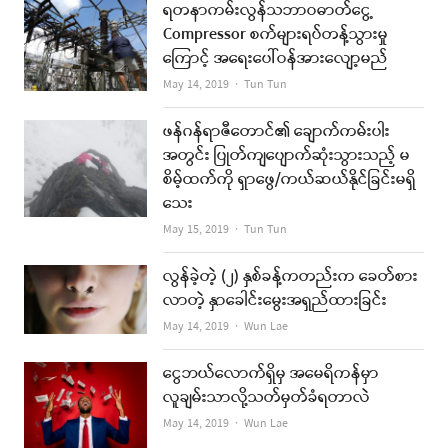
ရတနာကမ်းလွန်သဘာဝဓာတ်ငွေ့
Compressor စက်များရပ်တန့်သွားမှု
ကြောင့် အရေးပေါ်ဝန်အားလျော့မည်
Author
May 14, 2019
Tun Tun
ဖန်ဂန်ရာဇီတောင်၏ ချောက်ကမ်းပါး
အတွင်း ပြုတ်ကျပျောက်ဆုံးသွားသည့် မ
စိမ့်ထက်ကို ရှာဖွေ/ကယ်ဆယ်နိုင်ခြင်းမရှိ
သေး
Author
May 15, 2019
Tun Tun
လွန်ခဲ့တဲ့ (၂) နှစ်ခန့်ကတည်းက ခေတ်စား
လာတဲ့ နှာခေါင်းမွေးအရှည်ထားခြင်း
Author
May 14, 2019
Wun Lae
ငွေဘယ်လောက်ရှိမှ အမေရိကန်မှာ
လူချမ်းသာလို့သတ်မှတ်ခံရတာလဲ
Author
May 14, 2019
Wun Lae