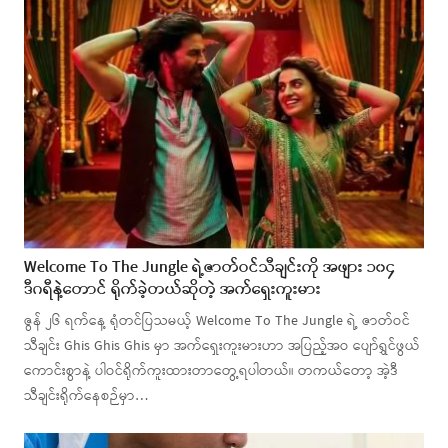
Welcome To The Jungle ရဲ့ဇာတ်ဝင်သီချင်းကို အဖျား ၁၀၄
ဒီဂရီနဲ့တောင် ရိုက်ခဲ့တယ်ဆိုတဲ့ အက်ရှေးကူးမား
ဇွန် ၂၆ ရက်နေ့ ရုံတင်ပြသမယ့် Welcome To The Jungle ရဲ့ ဇာတ်ဝင်
သီချင်း Ghis Ghis Ghis မှာ အက်ရှေးကူးမားဟာ အပြည့်အဝ ပျော်ရွှင်ဖွယ်
ကောင်းစွာနဲ့ ပါဝင်ရိုက်ကူးထားတာတွေ့ရပါတယ်။ တကယ်တော့ အဲ့ဒီ
သီချင်းရိုက်နေစဉ်မှာ…