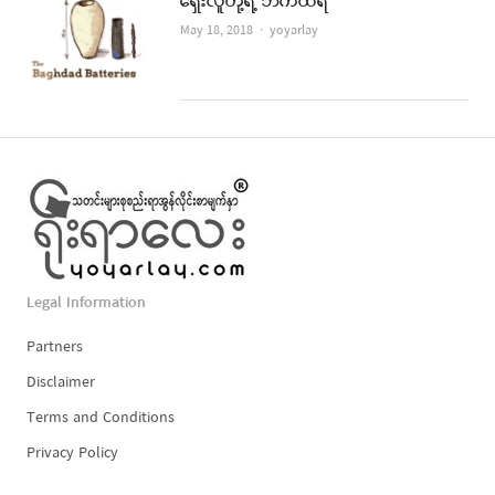
ရှေးလူတို့ရဲ့ ဘက်ထရီ
Author
May 18, 2018
yoyarlay
Legal Information
Partners
Disclaimer
Terms and Conditions
Privacy Policy