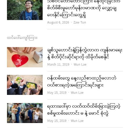
သစ်ပင်တောတောင်ကြား နေထိုင်ခြင်းက
စိတ်ဖိစီးမှုဟော်မုန်းပမာဏကို လျှော့ချ
ပေးနိုင်ကြောင်းတွေ့ရှိ
Author
August 6, 2026
Zaw Tun
ထင်ပေါ်ကျော်ကြား
ချစ်သူဟောင်းနဲ့ပြန်တွဲတာက ကျန်းမာရေး
နဲ့ စိတ်ပိုင်းဆိုင်ရာကို ထိခိုက်စေနိုင်
Author
March 11, 2019
Wun Lae
ဝန်ထမ်းတွေ နေ့လည်စာထည့်မလာဘဲ
ဝယ်စားရတဲ့အကြောင်းရင်းများ
Author
May 15, 2019
Wun Lae
ရထားပေါ်မှာ လက်ထပ်ထိမ်းမြားခဲ့ကြတဲ့
စစ်မှုထမ်းဟောင်း မ နဲ့ မောင် စုံတွဲ
Author
May 15, 2019
Wun Lae