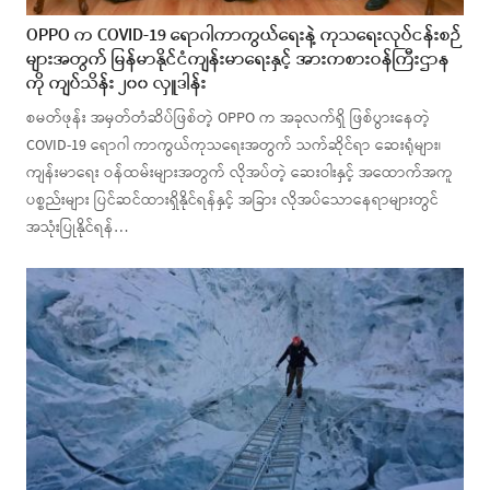
OPPO က COVID-19 ရောဂါကာကွယ်‌ရေးနဲ့ ကုသရေးလုပ်ငန်းစဉ်
များအတွက် မြန်မာနိုင်ငံကျန်းမာရေးနှင့် အားကစားဝန်ကြီးဌာန
ကို ကျပ်သိန်း ၂၀၀ လှူဒါန်း
စမတ်ဖုန်း အမှတ်တံဆိပ်ဖြစ်တဲ့ OPPO က အခုလက်ရှိ ဖြစ်ပွားနေတဲ့
COVID-19 ရောဂါ ကာကွယ်ကုသရေးအတွက် သက်ဆိုင်ရာ ဆေးရုံများ၊
ကျန်းမာရေး ဝန်ထမ်းများအတွက် လိုအပ်တဲ့ ဆေးဝါးနှင့် အထောက်အကူ
ပစ္စည်းများ ပြင်ဆင်ထားရှိနိုင်ရန်နှင့် အခြား လိုအပ်သောနေရာများတွင်
အသုံးပြုနိုင်ရန်…