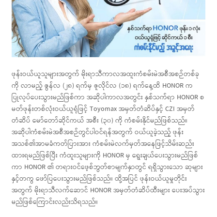
ဖုန်းဝယ်ယူသူများအတွက် မိုးရာသီကာလအထူးကံစမ်းမဲအစီအစဉ်တစ်ခု
ကို လာမည့် ဇွန်လ (၂၈) ရက်မှ ဇူလိုင်လ (၁၈) ရက်နေ့ထိ HONOR က
ပြုလုပ်ပေးသွားမည်ဖြစ်ကာ အဆိုပါကာလအတွင်း နှစ်သက်ရာ HONOR စ
မတ်ဖုန်းတစ်လုံးဝယ်ယူရုံဖြင့် Toyomax အမှတ်တံဆိပ်နှင့် CZI အမှတ်
တံဆိပ် မော်တော်ဆိုင်ကယ် အစီး (၃၀) ကို ကံစမ်းနိုင်မည်ဖြစ်သည်။
အဆိုပါကံစမ်းမဲအစီအစဉ်တွင်ပါဝင်ရန်အတွက် ဝယ်ယူခဲ့သည့် ဖုန်း
အသစ်၏အာမခံကတ်ပြားအား ကံစမ်းမဲလက်မှတ်အနေဖြင့်သိမ်းဆည်း
ထားရမည်ဖြစ်ပြီး ကံထူးသူများကို HONOR မှ ရွေးချယ်ပေးသွားမည်ဖြစ်
ကာ HONOR ၏ တရားဝင်ဖေ့စ်ဘွတ်စာမျက်နှာတွင် ရရှိသွားသော ဆုများ
နှင့်တကွ ဖော်ပြပေးသွားမည်ဖြစ်သည်။ ထို့အပြင် ဖုန်းဝယ်ယူမှုတိုင်း
အတွက် မိုးရာသီလက်ဆောင် HONOR အမှတ်တံဆိပ်ထီးများ ပေးအပ်သွား
မည်ဖြစ်ကြောင်းလည်းသိရသည်။