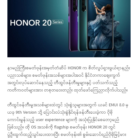
နာမည်ကြီးစမတ်ဖုန်းအမှတ်တံဆိပ် HONOR က စိတ်လှုပ်ရှားဖွယ်ရာနည်း
ပညာသစ်များ၊ စမတ်ဖုန်းအသစ်များအပါအဝင် နိုင်ငံတကာဈေးကွက်
အတွင်းလုပ်ဆောင်နေသည့် တီထွင်ဖန်တီးမှုများနှင့် ပတ်သက်သည့်
ကတိကဝတ်များအား တစုတဝေးတည်း ထုတ်ဖော်ကြေညာလိုက်ပါသည်။
တီထွင်ဖန်တီးမှုအသစ်များထဲတွင် သုံးစွဲသူများအတွက် ယခင် EMUI 8.0 မှ
ယခု 9th Version သို့ ပြောင်းလဲသုံးစွဲနိုင်ရန်ဖန်တီးပေးခဲ့ကာ ပိုမို
ကောင်းမွန်သည့် user experience များကို အသုံးပြုနိုင်စေတော့မည်
ဖြစ်သည်။ ထို OS အသစ်ကို flagship စမတ်ဖုန်း HONOR 20 တွင်
ပွဲဦးထွက်ထည့်သွင်းပေးထားပြီး စမတ်ဖုန်း၏ စွမ်းဆောင်ရည်ပိုမိုမြင့်မား