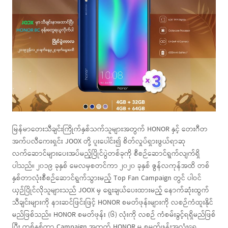
မြန်မာတေးသီချင်းကြိုက်နှစ်သက်သူများအတွက် HONOR နှင့် တေးဂီတ
အက်ပလီကေးရှင်း JOOX တို့ ပူးပေါင်း၍ စိတ်လှုပ်ရှားဖွယ်ရာဆု
လက်ဆောင်များပေးအပ်မည့်ပြိုင်ပွဲတစ်ခုကို စီစဉ်ဆောင်ရွက်လျက်ရှိ
ပါသည်။ ၂၀၁၉ ခုနှစ် မေလမှစတင်ကာ ၂၀၂၀ ခုနှစ် ဇွန်လကုန်အထိ တစ်
နှစ်တာလုံးစီစဉ်ဆောင်ရွက်သွားမည့် Top Fan Campaign တွင် ပါဝင်
ယှဉ်ပြိုင်လိုသူများသည် JOOX မှ ရွေးချယ်ပေးထားမည့် နောက်ဆုံးထွက်
သီချင်းများကို နားဆင်ဖြင်းဖြင့် HONOR စမတ်ဖုန်းများကို လစဉ်ကံထူးနိုင်
မည်ဖြစ်သည်။ HONOR စမတ်ဖုန်း (၆) လုံးကို လစဉ် ကံစမ်းခွင့်ရရှိမည်ဖြစ်
ပြီး တစ်နှစ်တာ Campaign အတွက် HONOR မှ စမတ်ဖုန်းအလုံးရေ