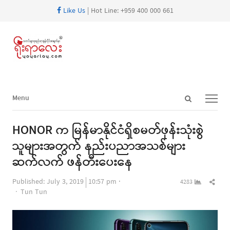
Like Us
| Hot Line: +959 400 000 661
Open
Menu
Menu
search
panel
HONOR က မြန်မာနိုင်ငံရှိစမတ်ဖုန်းသုံးစွဲ
သူများအတွက် နည်းပညာအသစ်များ
ဆက်လက် ဖန်တီးပေးနေ
Shar
Published:
July 3, 2019
10:57 pm
4283
Author
this
Tun Tun
post