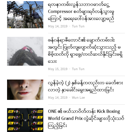
ရတနာကမ်းလွန်သဘာဝဓာတ်ငွေ့
Compressor စက်များရပ်တန့်သွားမှု
ကြောင့် အရေးပေါ်ဝန်အားလျော့မည်
Author
May 14, 2019
Tun Tun
ဖန်ဂန်ရာဇီတောင်၏ ချောက်ကမ်းပါး
အတွင်း ပြုတ်ကျပျောက်ဆုံးသွားသည့် မ
စိမ့်ထက်ကို ရှာဖွေ/ကယ်ဆယ်နိုင်ခြင်းမရှိ
သေး
Author
May 15, 2019
Tun Tun
လွန်ခဲ့တဲ့ (၂) နှစ်ခန့်ကတည်းက ခေတ်စား
လာတဲ့ နှာခေါင်းမွေးအရှည်ထားခြင်း
Author
May 14, 2019
Wun Lae
ONE ၏ ဖယ်သာဝိတ်တန်း Kick Boxing
World Grand Prix တွဲဆိုင်းများကိုသုံးသပ်
ကြည့်ခြင်း