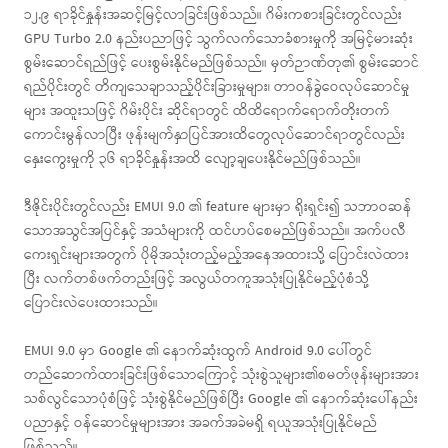
၁၂.၉ ရာခိုင်နှုန်းအဆင့်မြင့်လာခြင်းဖြစ်သည်။ ဂိမ်းကစားခြင်းတွင်လည်း
GPU Turbo 2.0 နည်းပညာဖြင့် သွက်လက်သောခံစားမှုကို အမြင့်မားဆုံး
စွမ်းဆောင်ရည်ဖြင့် ပေးစွမ်းနိုင်မည်ဖြစ်သည်။ မှတ်ဉာဏ်တု၏ စွမ်းဆောင်
ရည်ပိုင်းတွင် တိကျသေချာသည့်ပိုင်းခြားမှုများ၊ တာဝန်ခွဲဝေလုပ်ဆောင်မှု
များ အထူးသဖြင့် ဂိမ်းပိုင်း ဆိုင်ရာတွင် ထိထိရောက်ရောက်တိုးတက်
ကောင်းမွန်လာပြီး ဖုန်းမျက်နှာပြင်အားထိတွေလုပ်ဆောင်ရာတွင်လည်း
နှေးကွေးမှုကို ၃၆ ရာခိုင်နှုန်းအထိ လျော့ချပေးနိုင်မည်ဖြစ်သည်။
ဒီဇိုင်းပိုင်းတွင်လည်း EMUI 9.0 ၏ feature များမှာ ရိုးရှင်း၍ သဘာဝဆန်
သောအသွင်အပြင်နှင့် အသံများကို ထင်ဟပ်စေမည်ဖြစ်သည်။ အက်ပလီ
ကေးရှင်းများအတွက် ပိုမိုအသုံးတည့်မည့်အနေအထားသို့ ပြောင်းလဲထား
ပြီး လက်တစ်ဖက်တည်းဖြင့် အလွယ်တကူအသုံးပြုနိုင်မည့်ပုံစံသို့
ပြောင်းလဲပေးထားသည်။
EMUI 9.0 မှာ Google ၏ နောက်ဆုံးထွက် Android 9.0 ပေါ်တွင်
တည်ဆောက်ထားခြင်းဖြစ်သောကြောင့် သုံးစွဲသူများ၏စမတ်ဖုန်းများအား
သစ်လွင်သောပုံစံဖြင့် သုံးစွဲနိုင်မည်ဖြစ်ပြီး Google ၏ နောက်ဆုံးပေါ်နည်း
ပညာနှင့် ဝန်ဆောင်မှုများအား အခက်အခဲမရှိ ရယူအသုံးပြုနိုင်မည်
ဖြစ်သည်။