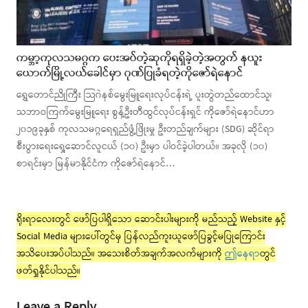
ကမ္ဘာ့ကုလသမဂ္ဂက ပေးအပ်တဲ့ဆုကိုရရှိခဲ့တဲ့အတွက် နယူး
ယောက်မြို့လယ်ခေါင်မှာ ဂုဏ်ပြုခံရတဲ့ကိုဇော်ရဲနောင်
ရွှေတောင်ညိုကြီး သြဂဲနစ်မွေးမြူရေးလုပ်ငန်းရဲ့ ပူးတွဲတည်ထောင်သူ၊
သဘာဝကြက်မွေးမြူရေး စွန့်ဦးတီထွင်လုပ်ငန်းရှင် ကိုဇော်ရဲနောင်ဟာ
၂၀၁၉ခုနှစ် ကုလသမဂ္ဂရေရှည်ဖွံ့ဖြိုးမှု ဦးတည်ချက်များ (SDG) ဆိုင်ရာ
စီးပွားရေးရှေ့ဆောင်လူငယ် (၁၀) ဦးမှာ ပါဝင်ခဲ့ပါတယ်။ အခုလို (၁၀)
စာရင်းမှာ မြန်မာနိုင်ငံက ကိုဇော်ရဲနောင်…
ရိုးရာလေးတွင် ဖော်ပြပါရှိသော ဆောင်းပါးများကို မည်သည့် Website နှင့်
Social Media များပေါ်တွင်မှ ပြန်လည်ကူးယူဖော်ပြခွင့်မပြုကြောင်း
အသိပေးအပ်ပါသည်။ အသေးစိတ်အချက်အလက်များကို
ဤနေရာ
တွင်
ဖတ်ရှုနိုင်ပါသည်။
Leave a Reply