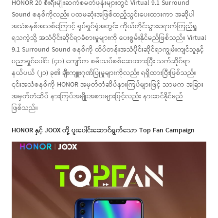
HONOR 20 စီးရီးမျိုးဆက်စမတ်ဖုန်းများတွင် Virtual 9.1 Surround
Sound စနစ်ကိုလည်း ပထမဆုံးအဖြစ်ထည့်သွင်းပေးထားကာ အဆိုပါ
အသံစနစ်အသစ်ကြောင့် ရုပ်ရှင်ရုံအတွင်း ကိုယ်တိုင်သွားရောက်ကြည့်ရှု
ရသကဲ့သို့ အသံပိုင်းဆိုင်ရာခံစားမှုများကို ပေးစွမ်းနိုင်မည်ဖြစ်သည်။ Virtual
9.1 Surround Sound စနစ်ကို ထိပ်တန်းအသံပိုင်းဆိုင်ရာကျွမ်းကျင်သူနှင့်
ပညာရှင်ပေါင်း (၄၀) ကျော်က စမ်းသပ်စစ်ဆေးထားပြီး သက်ဆိုင်ရာ
နယ်ပယ် (၂၁) ခု၏ ချီးကျူးဂုဏ်ပြုမှုများကိုလည်း ရရှိထားပြီးဖြစ်သည်။
၎င်းအသံစနစ်ကို HONOR အမှတ်တံဆိပ်နားကြပ်များဖြင့် သာမက အခြား
အမှတ်တံဆိပ် နားကြပ်အမျိုးအစားများဖြင့်လည်း နားဆင်နိုင်မည်
ဖြစ်သည်။
HONOR နှင့် JOOX တို့ ပူးပေါင်းဆောင်ရွက်သော Top Fan Campaign