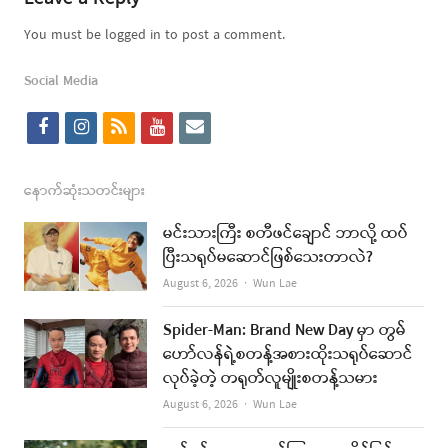
You must be logged in to post a comment.
Social Media
f
i
r
y
e
a
n
s
o
m
c
s
s
u
a
နောက်ဆုံးသတင်းများ
e
t
t
i
မင်းသားကြီး စတီဖင်ချောင် ဘာလို့ ထပ်
b
a
u
l
ပြီးသရုပ်မဆောင်ဖြစ်သေးတာလဲ?
o
g
b
Author
August 6, 2026
Wun Lae
o
r
e
Spider-Man: Brand New Day မှာ တွမ်
k
a
ဟော်လန်ရဲ့စတန့်အစားထိုးသရုပ်ဆောင်
လုပ်ခဲ့တဲ့ တရုတ်လူမျိုးစတန့်သမား
m
Author
August 6, 2026
Wun Lae