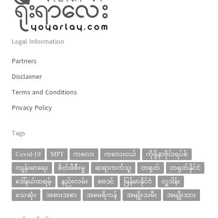
Legal Information
Partners
Disclaimer
Terms and Conditions
Privacy Policy
Tags
Covid-19
MPT
ကလေး
ကလေးငယ်
ကိုရိုနာဗိုင်းရပ်စ်
ကျန်းမာရေး
စိတ်ဖိစီးမှု
ဆရာကင်္ကသူ
တရုတ်
တရုတ်နိုင်ငံ
ဒေါ်နယ်ထရမ့်
နည်းလမ်း
ဗေဒင်
မြန်မာနိုင်ငံ
လှူဒါန်း
သေဆုံး
အစားအစာ
အမေရိကန်
အမျိုးသမီး
အမျိုးသား