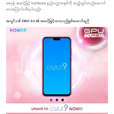
စေရန် အဆင့်မြင့် hardware နည်းပညာစနစ်ကို ထည့်သွင်းတည်ဆောက်
ထားကြောင်းသိရပါသည်။
အသွင်သစ် EMUI 9.0 ၏ အဆင့်မြှင့်ထားသည့်စွမ်းဆောင်ရည်