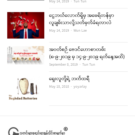
Author
May 14, 2019
Tun Tun
ငွေဘယ်လောက်ရှိမှ အမေရိကန်မှာ
လူချမ်းသာလို့သတ်မှတ်ခံရတာလဲ
Author
May 14, 2019
Wun Lae
အပတ်စဉ် ဗေဒင်ဟောစာတမ်း
(၈-၉-၂၀၁၉ မှ ၁၄-၉-၂၀၁၉ ရက်နေ့အထိ)
Author
September 8, 2019
Tun Tun
ရှေးလူတို့ရဲ့ ဘက်ထရီ
Author
May 18, 2018
yoyarlay