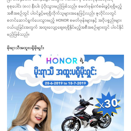
စုစုပေါင်း (၈၀) နီးပါး ပံ့ပိုးသွားမည်ဖြစ်သည်။ စမတ်ဖုန်းကံစမ်းခွင့်ရရှိမည့်
အစီအစဉ်တွင် ပါဝင်ခွင့်မရရှိလိုက်သူများအနေဖြင့်လည်း ဇူလိုင်လတွင်
စတင်ဆောင်ရွက်ပေးသွားမည့် HONOR စမတ်ဖုန်းများနှင့် အပိုပစ္စည်းများ
ဝယ်ယူခြင်းအတွက် အထူးလျော့ဈေးရရှိနိုင်မည့်အစီအစဉ်များတွင် ပါဝင်နိုင်
မည်ဖြစ်သည်။
မိုးရာသီအထူးပရိုမိုးရှင်း