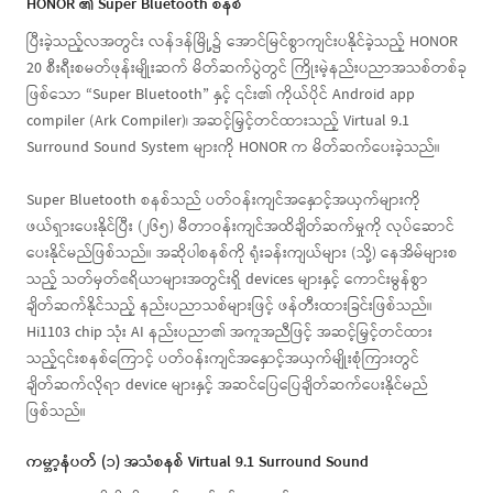
HONOR ၏ Super Bluetooth စနစ်
ပြီးခဲ့သည့်လအတွင်း လန်ဒန်မြို့၌ အောင်မြင်စွာကျင်းပနိုင်ခဲ့သည့် HONOR
20 စီးရီးစမတ်ဖုန်းမျိုးဆက် မိတ်ဆက်ပွဲတွင် ကြိုးမဲ့နည်းပညာအသစ်တစ်ခု
ဖြစ်သော “Super Bluetooth” နှင့် ၎င်း၏ ကိုယ်ပိုင် Android app
compiler (Ark Compiler)၊ အဆင့်မြှင့်တင်ထားသည့် Virtual 9.1
Surround Sound System များကို HONOR က မိတ်ဆက်ပေးခဲ့သည်။
Super Bluetooth စနစ်သည် ပတ်ဝန်းကျင်အနှောင့်အယှက်များကို
ဖယ်ရှားပေးနိုင်ပြီး (၂၆၅) မီတာဝန်းကျင်အထိချိတ်ဆက်မှုကို လုပ်ဆောင်
ပေးနိုင်မည်ဖြစ်သည်။ အဆိုပါစနစ်ကို ရုံးခန်းကျယ်များ (သို့) နေအိမ်များစ
သည့် သတ်မှတ်ဧရိယာများအတွင်းရှိ devices များနှင့် ကောင်းမွန်စွာ
ချိတ်ဆက်နိုင်သည့် နည်းပညာသစ်များဖြင့် ဖန်တီးထားခြင်းဖြစ်သည်။
Hi1103 chip သုံး AI နည်းပညာ၏ အကူအညီဖြင့် အဆင့်မြှင့်တင်ထား
သည့်၎င်းစနစ်ကြောင့် ပတ်ဝန်းကျင်အနှောင့်အယှက်မျိုးစုံကြားတွင်
ချိတ်ဆက်လိုရာ device များနှင့် အဆင်ပြေပြေချိတ်ဆက်ပေးနိုင်မည်
ဖြစ်သည်။
ကမ္ဘာ့နံပတ် (၁) အသံစနစ် Virtual 9.1 Surround Sound