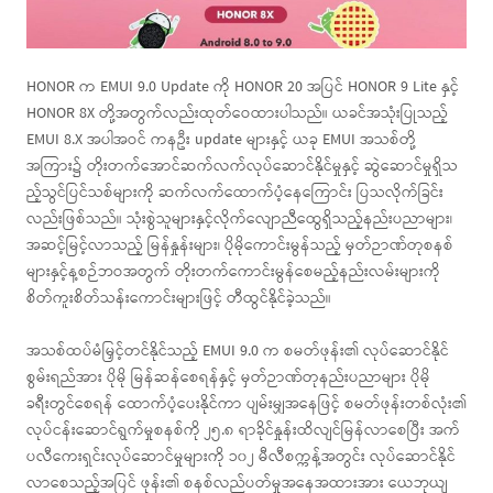
HONOR က EMUI 9.0 Update ကို HONOR 20 အပြင် HONOR 9 Lite နှင့်
HONOR 8X တို့အတွက်လည်းထုတ်ဝေထားပါသည်။ ယခင်အသုံးပြုသည့်
EMUI 8.X အပါအဝင် ကနဦး update များနှင့် ယခု EMUI အသစ်တို့
အကြား၌ တိုးတက်အောင်ဆက်လက်လုပ်ဆောင်နိုင်မှုနှင့် ဆွဲဆောင်မှုရှိသ
ည့်သွင်ပြင်သစ်များကို ဆက်လက်ထောက်ပံ့နေကြောင်း ပြသလိုက်ခြင်း
လည်းဖြစ်သည်။ သုံးစွဲသူများနှင့်လိုက်လျောညီထွေရှိသည့်နည်းပညာများ၊
အဆင့်မြင့်လာသည့် မြန်နှုန်းများ၊ ပိုမိုကောင်းမွန်သည့် မှတ်ဉာဏ်တုစနစ်
များနှင့်န့စဉ်ဘဝအတွက် တိုးတက်ကောင်းမွန်စေမည့်နည်းလမ်းများကို
စိတ်ကူးစိတ်သန်းကောင်းများဖြင့် တီထွင်နိုင်ခဲ့သည်။
အသစ်ထပ်မံမြှင့်တင်နိုင်သည့် EMUI 9.0 က စမတ်ဖုန်း၏ လုပ်ဆောင်နိုင်
စွမ်းရည်အား ပိုမို မြန်ဆန်စေရန်နှင့် မှတ်ဉာဏ်တုနည်းပညာများ ပိုမို
ခရီးတွင်စေရန် ထောက်ပံ့ပေးနိုင်ကာ ပျမ်းမျှအနေဖြင့် စမတ်ဖုန်းတစ်လုံး၏
လုပ်ငန်းဆောင်ရွက်မှုစနစ်ကို ၂၅.၈ ရာခိုင်နှုန်းထိလျင်မြန်လာစေပြီး အက်
ပလီကေးရှင်းလုပ်ဆောင်မှုများကို ၁၀၂ မီလီစက္ကန့်အတွင်း လုပ်ဆောင်နိုင်
လာစေသည့်အပြင် ဖုန်း၏ စနစ်လည်ပတ်မှုအနေအထားအား ယေဘုယျ