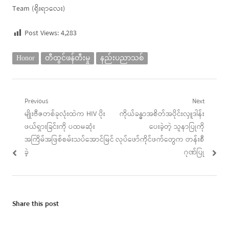
Team (ရိုးရာလေး)
Post Views:
4,283
Honor
တီထွင်ဖန်တီးမှု
နည်းပညာသစ်
Post
Previous
Next
Previous
Next
မျိုးဗီဇတစ်ခုလုံးထဲက HIV ပိုး
ကိုယ်ခန္ဓာအစိတ်အပိုင်းလှူဒါန်း
navigation
post:
post:
ဖယ်ရှားခြင်းကို ပထမဆုံး
ပေးခဲ့တဲ့ သူနာပြုကို
အကြိမ်အဖြစ်စမ်းသပ်အောင်မြင်
လုပ်ဖော်ကိုင်ဖက်တွေက တန်းစီ
ခဲ့
ဂုဏ်ပြု
Share this post