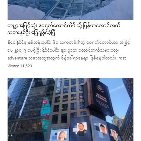
ကမ္ဘာ့အမြင့်ဆုံး ဧဝရက်တောင်ထိပ် သို့ မြန်မာတောင်တက်
သမားနှစ်ဦး ခြေချနိုင်ခဲ့ပြီ
နီပေါနိုင်ငံမှ နှစ်သန်းပေါင်း ၆၀ သက်တမ်းရှိတဲ့ ဧဝရက်တောင်ဟာ အမြင့်
ပေ ၂၉၀၂၉ ပေရှိပြီး နိုင်ငံပေါင်း များစွာက တောင်တက်သမားတွေ၊
adventure သမားတွေအတွက် စိန်ခေါ်ရာနေရာ ဖြစ်နေပါတယ်။ Post
Views: 11,523