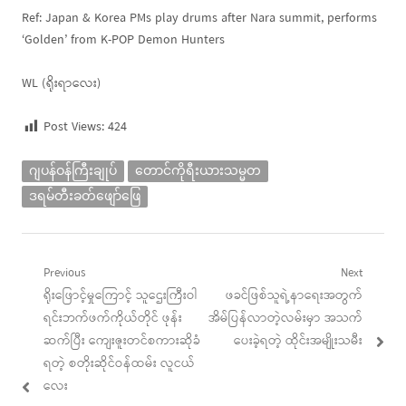
Ref: Japan & Korea PMs play drums after Nara summit, performs
‘Golden’ from K-POP Demon Hunters
WL (ရိုးရာလေး)
Post Views:
424
ဂျပန်ဝန်ကြီးချုပ်
တောင်ကိုရီးယားသမ္မတ
ဒရမ်တီးခတ်ဖျော်ဖြေ
Post
Previous
Next
Previous
Next
ရိုးဖြောင့်မှုကြောင့် သူဌေးကြီးဝါ
ဖခင်ဖြစ်သူရဲ့နာရေးအတွက်
navigation
post:
post:
ရင်းဘက်ဖက်ကိုယ်တိုင် ဖုန်း
အိမ်ပြန်လာတဲ့လမ်းမှာ အသက်
ဆက်ပြီး ကျေးဇူးတင်စကားဆိုခံ
ပေးခဲ့ရတဲ့ ထိုင်းအမျိုးသမီး
ရတဲ့ စတိုးဆိုင်ဝန်ထမ်း လူငယ်
လေး