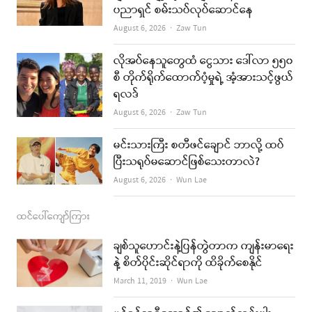
ပညာရှင် စမ်းသပ်လုပ်ဆောင်နေ
o
g
b
Author
August 6, 2026
Zaw Tun
o
r
e
k
a
လိုအပ်နေသူတွေထံ ငွေသား ဒေါ်လာ ၅၅၀
စီ တိုက်ရိုက်ထောက်ပံ့မှုရဲ့ အံ့အားသင့်ဖွယ်
m
ရလဒ်
Author
August 6, 2026
Zaw Tun
မင်းသားကြီး စတီဖင်ချောင် ဘာလို့ ထပ်
ပြီးသရုပ်မဆောင်ဖြစ်သေးတာလဲ?
Author
August 6, 2026
Wun Lae
ထင်ပေါ်ကျော်ကြား
ချစ်သူဟောင်းနဲ့ပြန်တွဲတာက ကျန်းမာရေး
နဲ့ စိတ်ပိုင်းဆိုင်ရာကို ထိခိုက်စေနိုင်
Author
March 11, 2019
Wun Lae