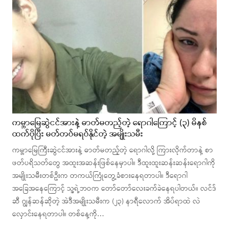
ကမ္ဘာမြေဆွဲငင်အားနဲ့ ဓာတ်မတည့်တဲ့ ရောဂါကြောင့် (၃) မိနစ်
ထက်ပိုပြီး မတ်တပ်မရပ်နိုင်တဲ့ အမျိုးသမီး
ကမ္ဘာမြေကြီးဆွဲငင်အားနဲ့ ဓာတ်မတည့်တဲ့ ရောဂါလို့ ကြားလိုက်တာနဲ့ စာ
ဖတ်ပရိသတ်တွေ အထူးအဆန်းဖြစ်နေမှာပါ။ ဒီထူးထူးဆန်းဆန်းရောဂါကို
အမျိုးသမီးတစ်ဦးက တကယ်ကြုံတွေ့ခံစားနေရတာပါ။ ဒီရောဂါ
အခြေအနေကြောင့် သူ့ရဲ့ဘဝက တော်တော်လေးခက်ခဲနေရပါတယ်။ လင်ဒ်
ဆီ ဂျွန်ဆန်ဆိုတဲ့ အဲဒီအမျိုးသမီးက (၂၃) နာရီလောက် အိပ်ရာထဲ လဲ
လှောင်းနေရတာပါ။ တစ်နေ့ကို…