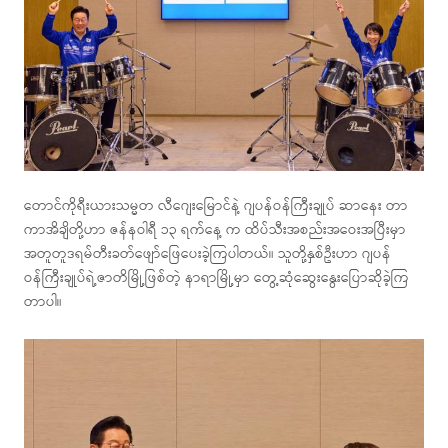
တောင်ကိုရီးယားသမ္မတ လီဂျေးမြောင်နဲ့ ဂျပန်ဝန်ကြီးချုပ် ဆာနေး တာ
ကာအိချိတို့ဟာ ဇန်နဝါရီ ၁၃ ရက်နေ့ က ထိပ်သီးအစည်းအဝေးအပြီးမှာ
အတူတူဒရမ်တီးခတ်ဖျော်ဖြေပေးခဲ့ကြပါတယ်။ သူတို့နှစ်ဦးဟာ ဂျပန်
ဝန်ကြီးချုပ်ရဲ့ဇာတိမြို့ဖြစ်တဲ့ နာရာမြို့မှာ တွေ့ဆုံဆွေးနွေးပြောဆိုခဲ့ကြ
တာပါ။