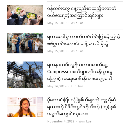
ဝန်ထမ်းတွေ နေ့လည်စာထည့်မလာဘဲ
ဝယ်စားရတဲ့အကြောင်းရင်းများ
Author
May 15, 2019
Wun Lae
ရထားပေါ်မှာ လက်ထပ်ထိမ်းမြားခဲ့ကြတဲ့
စစ်မှုထမ်းဟောင်း မ နဲ့ မောင် စုံတွဲ
Author
May 15, 2019
Wun Lae
ရတနာကမ်းလွန်သဘာဝဓာတ်ငွေ့
Compressor စက်များရပ်တန့်သွားမှု
ကြောင့် အရေးပေါ်ဝန်အားလျော့မည်
Author
May 14, 2019
Tun Tun
ပိုကောင်းပြီး လုံခြုံစိတ်ချရတဲ့ ကျည်ဆံ
ရထားကို ဒီဇိုင်းထွင်ဖန်တီးတဲ့ (၁၃) နှစ်
အရွယ်ကျောင်းသူလေး
Author
November 4, 2019
Wun Lae