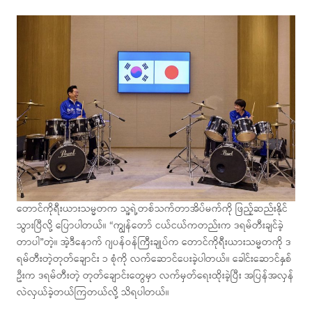
တောင်ကိုရီးယားသမ္မတက သူ့ရဲ့တစ်သက်တာအိပ်မက်ကို ဖြည့်ဆည်းနိုင်
သွားပြီလို့ ပြောပါတယ်။ “ကျွန်တော် ငယ်ငယ်ကတည်းက ဒရမ်တီးချင်ခဲ့
တာပါ”တဲ့။ အဲ့ဒီနောက် ဂျပန်ဝန်ကြီးချုပ်က တောင်ကိုရီးယားသမ္မတကို ဒ
ရမ်တီးတဲ့တုတ်ချောင်း ၁ စုံကို လက်ဆောင်ပေးခဲ့ပါတယ်။ ခေါင်းဆောင်နှစ်
ဦးက ဒရမ်တီးတဲ့ တုတ်ချောင်းတွေမှာ လက်မှတ်ရေးထိုးခဲ့ပြီး အပြန်အလှန်
လဲလှယ်ခဲ့တယ်ကြတယ်လို့ သိရပါတယ်။