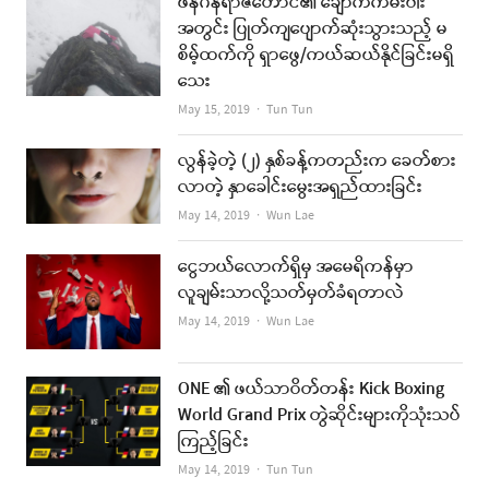
ဖန်ဂန်ရာဇီတောင်၏ ချောက်ကမ်းပါး
အတွင်း ပြုတ်ကျပျောက်ဆုံးသွားသည့် မ
စိမ့်ထက်ကို ရှာဖွေ/ကယ်ဆယ်နိုင်ခြင်းမရှိ
သေး
Author
May 15, 2019
Tun Tun
လွန်ခဲ့တဲ့ (၂) နှစ်ခန့်ကတည်းက ခေတ်စား
လာတဲ့ နှာခေါင်းမွေးအရှည်ထားခြင်း
Author
May 14, 2019
Wun Lae
ငွေဘယ်လောက်ရှိမှ အမေရိကန်မှာ
လူချမ်းသာလို့သတ်မှတ်ခံရတာလဲ
Author
May 14, 2019
Wun Lae
ONE ၏ ဖယ်သာဝိတ်တန်း Kick Boxing
World Grand Prix တွဲဆိုင်းများကိုသုံးသပ်
ကြည့်ခြင်း
Author
May 14, 2019
Tun Tun