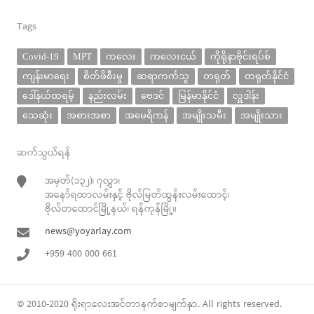
Tags
Covid-19
MPT
ကလေး
ကလေးငယ်
ကိုရိုနာဗိုင်းရပ်စ်
ကျန်းမာရေး
စိတ်ဖိစီးမှု
ဆရာကင်္ကသူ
တရုတ်
တရုတ်နိုင်ငံ
ဒေါ်နယ်ထရမ့်
နည်းလမ်း
ဗေဒင်
မြန်မာနိုင်ငံ
လှူဒါန်း
သေဆုံး
အစားအစာ
အမေရိကန်
အမျိုးသမီး
အမျိုးသား
ဆက်သွယ်ရန်
အမှတ်(၁၃၂)၊ ၇လွှာ၊
အနော်ရထာလမ်းနှင့် ဗိုလ်မြတ်ထွန်းလမ်းထောင့်၊
ဗိုလ်တထောင်မြို့နယ်၊ ရန်ကုန်မြို့။
news@yoyarlay.com
+959 400 000 661
© 2010-2020
ရိုးရာလေး
အင်တာနက်စာမျက်နှာ. All rights reserved.