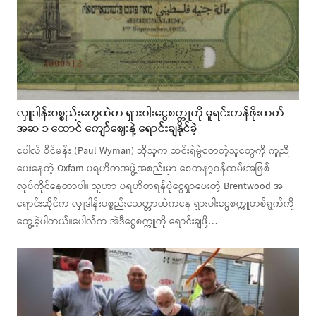
လှူဒါန်းပစ္စည်းတွေထဲက ရှားပါးငွေစက္ကူကို မူရင်းတန်ဖိုးထက်
အဆ ၁ ထောင် ကျော်ဈေးနဲ့ ရောင်းချနိုင်ခဲ့
ပေါလ် ဝိုင်မန်း (Paul Wyman) ဆိုသူက ဆင်းရဲမွဲတေတဲ့သူတွေကို ကူညီ
ပေးနေတဲ့ Oxfam ပရဟိတအဖွဲ့အစည်းမှာ စေတနာ့ဝန်ထမ်းအဖြစ်
လုပ်ကိုင်နေတာပါ။ သူဟာ ပရဟိတရန်ပုံငွေရှာပေးတဲ့ Brentwood အ
ရောင်းဆိုင်က လှူဒါန်းပစ္စည်းသေတ္တာထဲကနေ ရှားပါးငွေစက္ကူတစ်ရွက်ကို
တွေ့ခဲ့ပါတယ်။ပေါလ်က အဲဒီငွေစက္ကူကို ရောင်းချဖို့…