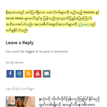
ရိုးရာလေးတွင် ဖော်ပြပါရှိသော ဆောင်းပါးများကို မည်သည့် Website နှင့်
Social Media များပေါ်တွင်မှ ပြန်လည်ကူးယူဖော်ပြခွင့်မပြုကြောင်း
အသိပေးအပ်ပါသည်။ အသေးစိတ်အချက်အလက်များကို
ဤနေရာ
တွင်
ဖတ်ရှုနိုင်ပါသည်။
Leave a Reply
You must be logged in to post a comment.
Social Media
f
i
r
y
e
a
n
s
o
m
c
s
s
u
a
နောက်ဆုံးသတင်းများ
e
t
t
i
နှလုံးကို ကိုယ်တိုင်ပြန်လည်ပြုပြင်နိုင်မည့်
b
a
u
l
ဂျယ်တစ်မျိုးကို အာဂျင်တီးနားဇီဝဗေဒ