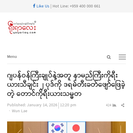
Like Us
| Hot Line: +959 400 000 661
Open
Menu
Menu
search
panel
ဂျပန်ဝန်ကြီးချုပ်နဲ့အတူ နာမည်ကြီးကိုရီး
ယားသီချင်း ၂ ပုဒ်ကို ဒရမ်တီးခတ်ဖျော်ဖြေခဲ့
တဲ့ တောင်ကိုရီးယားသမ္မတ
Shar
Published:
January 14, 2026
12:20 pm
424
Author
this
Wun Lae
post