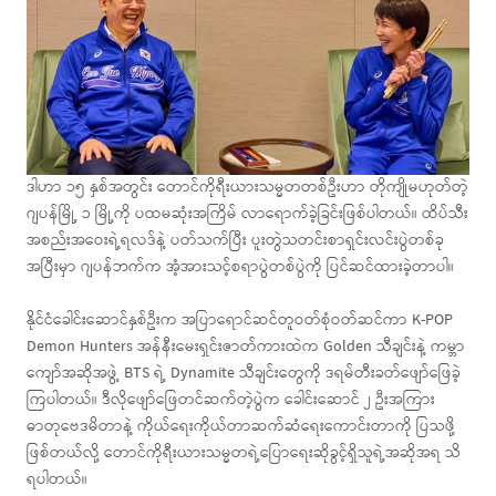
ဒါဟာ ၁၅ နှစ်အတွင်း တောင်ကိုရီးယားသမ္မတတစ်ဦးဟာ တိုကျိုမဟုတ်တဲ့
ဂျပန်မြို့ ၁ မြို့ကို ပထမဆုံးအကြိမ် လာရောက်ခဲ့ခြင်းဖြစ်ပါတယ်။ ထိပ်သီး
အစည်းအဝေးရဲ့ရလဒ်နဲ့ ပတ်သက်ပြီး ပူးတွဲသတင်းစာရှင်းလင်းပွဲတစ်ခု
အပြီးမှာ ဂျပန်ဘက်က အံ့အားသင့်စရာပွဲတစ်ပွဲကို ပြင်ဆင်ထားခဲ့တာပါ။
နိုင်ငံခေါင်းဆောင်နှစ်ဦးက အပြာရောင်ဆင်တူဝတ်စုံဝတ်ဆင်ကာ K-POP
Demon Hunters အန်နီးမေးရှင်းဇာတ်ကားထဲက Golden သီချင်းနဲ့ ကမ္ဘာ
ကျော်အဆိုအဖွဲ့ BTS ရဲ့ Dynamite သီချင်းတွေကို ဒရမ်တီးခတ်ဖျော်ဖြေခဲ့
ကြပါတယ်။ ဒီလိုဖျော်ဖြေတင်ဆက်တဲ့ပွဲက ခေါင်းဆောင် ၂ ဦးအကြား
ဓာတုဗေဒမိတာနဲ့ ကိုယ်ရေးကိုယ်တာဆက်ဆံရေးကောင်းတာကို ပြသဖို့
ဖြစ်တယ်လို့ တောင်ကိုရီးယားသမ္မတရဲ့ပြောရေးဆိုခွင့်ရှိသူရဲ့အဆိုအရ သိ
ရပါတယ်။