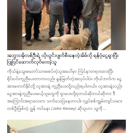
အဘွားအိုတစ်ဦးရဲ့ ယိုယွင်းပျက်စီးနေတဲ့အိမ်ကို ရန်ပုံငွေရှာပြီး
ပြုပြင်ဆောက်လုပ်ပေးခဲ့သူ
ကိုယ်နဲ့သွေးမတော်သားမစပ်တဲ့သူအပေါ်မှာ ကြင်နာတရားထားပြီး
ရိုင်းပင်းကူညီပေးတာကလည်း မွန်မြတ်တဲ့အလုပ်ပါပဲ။ ကိုယ်ဘက်က ငွေ
အားမတတ်နိုင်လို့ လူအားနဲ့ ကူညီပေးလို့လည်းရပါတယ်။ လူအားနဲ့လည်း
ငွေအားနဲ့ကူညီပေးမယ့်သူတွေကို ရှာပေးလို့ရတယ်ဆိုတယ်ဆိုတာ ဒီ
အကြောင်းအရာလေးက သက်သေပြနေတာပါ။ လျှပ်စစ်ကျွမ်းကျင်သမား
တစ်ဦးဖြစ်တဲ့ ဂျွန် ကင်နေး (John Kinney) ဆိုသူဟာ သူ့ကို…