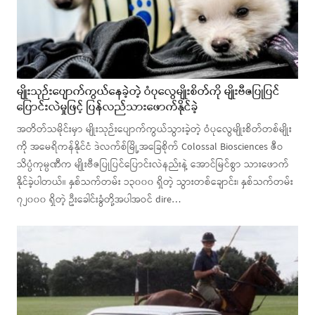
မျိုးသုဉ်းပျောက်ကွယ်နေခဲ့တဲ့ ဝံပုလွေမျိုးစိတ်ကို မျိုးဗီဇပြုပြင်
ပြောင်းလဲမှုဖြင့် ပြန်လည်သားဖောက်နိုင်ခဲ့
အတိတ်သမိုင်းမှာ မျိုးသုဉ်းပျောက်ကွယ်သွားခဲ့တဲ့ ဝံပုလွေမျိုးစိတ်တစ်မျိုး
ကို အမေရိကန်နိုင်ငံ ဒဲလက်စ်မြို့အခြေစိုက် Colossal Biosciences ဇီဝ
သိပ္ပံကုမ္ပဏီက မျိုးဗီဇပြုပြင်ပြောင်းလဲနည်းနဲ့ အောင်မြင်စွာ သားဖောက်
နိုင်ခဲ့ပါတယ်။ နှစ်သက်တမ်း ၁၃၀၀၀ ရှိတဲ့ သွားတစ်ချောင်း၊ နှစ်သက်တမ်း
၇၂၀၀၀ ရှိတဲ့ ဦးခေါင်းခွံတို့အပါအဝင် dire…