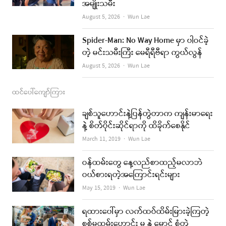
အမျိုးသမီး
m
Author
August 5, 2026
Wun Lae
Spider-Man: No Way Home မှာ ပါဝင်ခဲ့
တဲ့ မင်းသမီးကြီး မေရီရီဗီရာ ကွယ်လွန်
Author
August 5, 2026
Wun Lae
ထင်ပေါ်ကျော်ကြား
ချစ်သူဟောင်းနဲ့ပြန်တွဲတာက ကျန်းမာရေး
နဲ့ စိတ်ပိုင်းဆိုင်ရာကို ထိခိုက်စေနိုင်
Author
March 11, 2019
Wun Lae
ဝန်ထမ်းတွေ နေ့လည်စာထည့်မလာဘဲ
ဝယ်စားရတဲ့အကြောင်းရင်းများ
Author
May 15, 2019
Wun Lae
ရထားပေါ်မှာ လက်ထပ်ထိမ်းမြားခဲ့ကြတဲ့
စစ်မှုထမ်းဟောင်း မ နဲ့ မောင် စုံတွဲ