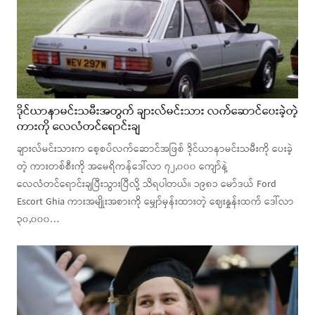
ဒိုင်ယာနာမင်းသမီးအတွက် ချားလ်မင်းသား လက်ဆောင်ပေးခဲ့တဲ့
ကားကို လေလံတင်ရောင်းချ
ချားလ်မင်းသားက စေ့စပ်လက်ဆောင်အဖြစ် ဒိုင်ယာနာမင်းသမီးကို ပေးခဲ့
တဲ့ ကားတစ်စီးကို အမေရိကန်ဒေါ်လာ ၇၂,၀၀၀ ကျော်နဲ့
လေလံတင်ရောင်းချပြီးသွားပြီလို့ သိရပါတယ်။ ၁၉၈၁ မော်ဒယ် Ford
Escort Ghia ကားအမျိုးအစားကို မျှော်မှန်းထားတဲ့ ဈေးနှုန်းထက် ဒေါ်လာ
၃၀,၀၀၀…