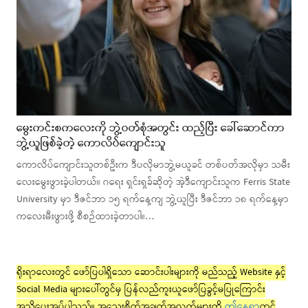
မွေးကင်းစကလေးကို ဘွဲ့ဝတ်စုံအတွင်း ထည့်ပြီး ‌ခေါ်ဆောင်ကာ
ဘွဲ့ယူဖြစ်ခဲ့တဲ့ ကောလိပ်ကျောင်းသူ
ကောလိပ်ကျောင်းသူတစ်ဦးက ဒီပလိုမာဘွဲ့မယူခင် တစ်ပတ်အလိုမှာ သမီး
လေးမွေးဖွားခဲ့ပါတယ်။ ဂရေး ရှင်းရှခ်ဆိုတဲ့ အဲ့ဒီကျောင်းသူက Ferris State
University မှာ ဒီဇင်ဘာ ၁၅ ရက်နေ့ကျ ဘွဲ့ယူပြီး ဒီဇင်ဘာ ၁၈ ရက်နေ့မှာ
ကလေးမီးဖွားဖို့ စီစဉ်ထားခဲ့တာပါ။…
ရိုးရာလေးတွင် ဖော်ပြပါရှိသော ဆောင်းပါးများကို မည်သည့် Website နှင့်
Social Media များပေါ်တွင်မှ ပြန်လည်ကူးယူဖော်ပြခွင့်မပြုကြောင်း
အသိပေးအပ်ပါသည်။ အသေးစိတ်အချက်အလက်များကို
ဤနေရာ
တွင်