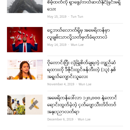
စိမ့်ထက်ကို ရှာဖွေ/ကယ်ဆယ်နိုင်ခြင်းမရှိ
သေး
Author
May 15, 2019
Tun Tun
ငွေဘယ်လောက်ရှိမှ အမေရိကန်မှာ
လူချမ်းသာလို့သတ်မှတ်ခံရတာလဲ
Author
May 14, 2019
Wun Lae
ပိုကောင်းပြီး လုံခြုံစိတ်ချရတဲ့ ကျည်ဆံ
ရထားကို ဒီဇိုင်းထွင်ဖန်တီးတဲ့ (၁၃) နှစ်
အရွယ်ကျောင်းသူလေး
Author
November 4, 2019
Wun Lae
အမေရိကန်ဒေါ်လာ ၁၂၀,၀၀၀ နဲ့တောင်
ရောင်းထွက်ခဲ့တဲ့ ငှက်ပျောသီးတိပ်ကပ်
အနုပညာလက်ရာ
Author
December 6, 2019
Wun Lae