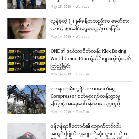
Author
May 15, 2019
Wun Lae
လွန်ခဲ့တဲ့ (၂) နှစ်ခန့်ကတည်းက ခေတ်စား
လာတဲ့ နှာခေါင်းမွေးအရှည်ထားခြင်း
Author
May 14, 2019
Wun Lae
ONE ၏ ဖယ်သာဝိတ်တန်း Kick Boxing
World Grand Prix တွဲဆိုင်းများကိုသုံးသပ်
ကြည့်ခြင်း
Author
May 14, 2019
Tun Tun
ရတနာကမ်းလွန်သဘာဝဓာတ်ငွေ့
Compressor စက်များရပ်တန့်သွားမှု
ကြောင့် အရေးပေါ်ဝန်အားလျော့မည်
Author
May 14, 2019
Tun Tun
ဖန်ဂန်ရာဇီတောင်၏ ချောက်ကမ်းပါး
အတွင်း ပြုတ်ကျပျောက်ဆုံးသွားသည့် မ