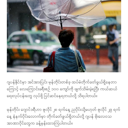
ဂျပန်နိုင်ငံမှာ အင်အားပြင်း မုန်တိုင်းတစ်ခု ထပ်မံတိုက်ခတ်ဖွယ်ရှိနေတာ
ကြောင့် လေကြောင်းခရီးစဉ် ၁၀၀ ကျော်ကို ဖျက်သိမ်းခဲ့ရပြီး ကယ်ဆယ်
ရေးလုပ်ငန်းတွေ လုပ်ဖို့ ပြင်ဆင်နေရတယ်လို့ သိရပါတယ်။
မုန်တိုင်း ဂျောင်ဒရီဟာ ဇူလိုင် ၂၈ ရက်နေ့ ညပိုင်းသို့မဟုတ် ဇူလိုင် ၂၉ ရက်
နေ့ နံနက်ပိုင်းလောက်မှာ တိုက်ခတ်ဖွယ်ရှိတယ်လို့ ဂျပန် မိုးလေဝသ
အာဏာပိုင်တွေက ခန့်မှန်းထားကြပါတယ်။