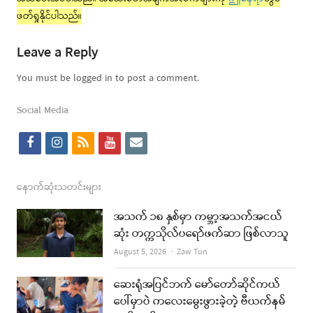
ဖတ်ရှုနိုင်ပါသည်။
Leave a Reply
You must be logged in to post a comment.
Social Media
f
i
r
y
e
a
n
s
o
m
c
s
s
u
a
နောက်ဆုံးသတင်းများ
e
t
t
i
အသက် ၁၈ နှစ်မှာ ကမ္ဘာ့အသက်အငယ်
b
a
u
l
ဆုံး တက္ကသိုလ်ပရော်ဖက်ဆာ ဖြစ်လာသူ
o
g
b
Author
August 5, 2026
Zaw Tun
o
r
e
ဆေးရုံအပြင်ဘက် မော်တော်ဆိုင်ကယ်
k
a
ပေါ်မှာပဲ ကလေးမွေးဖွားခဲ့တဲ့ ဗီယက်နမ်