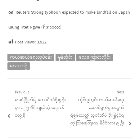
Ref: Reuters Strong typhoon expected to make landfall on Japan
Kaung Htet Ngwe (ရိုးရာလေး)
Post Views:
3,922
ကယ်ဆယ်ရေးလုပ်ငန်း
မုန်တိုင်း
လေကြောင်းလိုင်း
လေယာဉ်
Post
Previous
Next
Previous
Next
မားစ်ဂြိုလ်ရဲ့ တောင်ဝင်ရိုးစွန်း
ထိုင်းဂူတွင်း ကယ်ဆယ်ရေး
navigation
post:
post:
မှာ ၁၂.၅ မိုင်ကျယ်တဲ့ ရေကန်
ဆောင်ရွက်မှုအတွက်
တွေ့ရှိ
ရဲစွမ်းသတ္တိ ဆုတံဆိပ် ချီးမြှင့်ခံရ
တဲ့ ဩစတြေးလျ နိုင်ငံသား ၉ ဦး