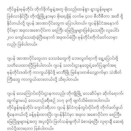
တိုင်ဖွန်းမုန်တိုင်း တိုက်ခိုက်မှုနဲ့အတူ မိုးသည်းထန်စွာ ရွာသွန်းမူများ
ဖြစ်လာနိုင်ပြီး တိုကျိုမြို့နားမှာ မိုးရေချိန် လက်မ ၄၀၀ မီလီမီတာ အထိ ရှိ
နိုင်တယ်လို့ ဂျပန် အာဏာပိုင်တွေက ပြောပါတယ်။ ဂျပန်နိုင်ငံအနောက်
ပိုင်းမှာ အခုလအစောပိုင်းက ရေကြီး မြေပြိုမှုများဖြစ်ခဲ့သေးပြီး လူပေါင်း
၂၀၀ ကျော်သေဆုံးခဲ့ပြီးနောက် အခုထပ်မံပြီး မုန်တိုင်းတိုက်ခတ်လာမှာ
လည်း ဖြစ်ပါတယ်။
ဂျပန် အာဏာပိုင်တွေဟာ ဒေသခံတွေကို ဘေးလွတ်ရာကို ရွှေ့ပြောင်းဖို့
သတိပေးထားပြီဖြစ်ပါတယ်။ ဂျပန် သတင်းဌာနတွေရဲ့ဖော်ပြချက်အရ
မုန်တိုင်းဒဏ်ကို ကာကွယ်နိုင်ဖို့ မာဘီမြို မြစ်နားတစ်လျှောက်မှာ သဲအိတ်
ကြီးတွေ ကာကွယ်ထားတယ်လို့ သိရပါတယ်။
ဂျပန် လေကြောင်းလိုင်းဌာနကလည်း တိုကျိုမြို့ လေဆိပ်မှာ ဆိုက်ရောက်၊
ထွက်ခွာမယ့် လေယာဉ်ခရီးစဉ် ၁၀၇ ခုကို ဖျက်သိမ်းထားပါတယ်။
တိုင်ဖွန်းမုန်တိုင်း ဂျောင်ဒရီဟာ ဂျပန် နိုင်ငံကုန်တွင်းပိုင်းကို တိုက်ခတ်ဖွယ်
ရှိနေတယ်လို့ ခန့်မှန်းထားပြိး ဂျပန်နိုင်ငံမှာ အခုလ အစောပိုင်းက ရေကြီး၊
မြေပြိုမှုများနဲ့အတူ အပူလှိုင်း ဖြတ်သန်းမှုကိုပါ ခံစားခဲ့ရပြီး လူရာချီ ဆေးရုံ
တင်ပို့ထားရတာ ဖြစ်ပါတယ်။