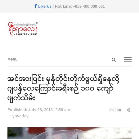
Like Us
| Hot Line: +959 400 000 661
Open
Menu
Menu
search
panel
အင်အားပြင်း မုန်တိုင်းတိုက်ဖွယ်ရှိနေလို့
ဂျပန်လေကြောင်းခရီးစဉ် ၁၀၀ ကျော်
ဖျက်သိမ်း
Shar
Published:
July 28, 2018
9:56 am
3922
Author
this
yoyarlay
post