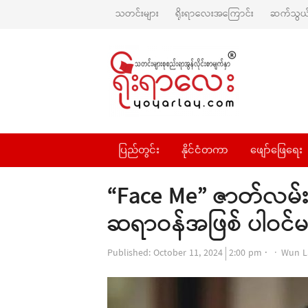
သတင်းများ
ရိုးရာလေးအကြောင်း
ဆက်သွယ်
ပြည်တွင်း
နိုင်ငံတကာ
ဖျော်ဖြေရေး
“Face Me” ဇာတ်လမ်း
ဆရာဝန်အဖြစ် ပါဝင်မယ
Autho
Published:
October 11, 2024
2:00 pm
Wun L