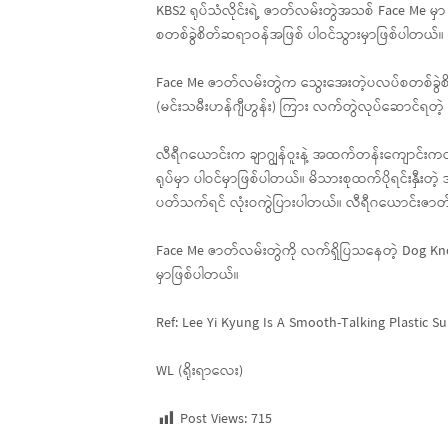
KBS2 ရုပ်သံလိုင်းရဲ့ ဇာတ်လမ်းတွဲအသစ် Face Me မ
စတစ်ခွဲစိတ်ဆရာဝန်အဖြစ် ပါဝင်သွားမှာဖြစ်ပါတယ်။
Face Me ဇာတ်လမ်းတွဲက သွေးအေးတဲ့ပလပ်စတစ်ခွဲစိတ်
(မင်းသမီးဟန်ဂျီဟွန်း) ကြား လက်တွဲလုပ်ဆောင်ရတဲ့
လီရီဂယောင်းက ချာဂျွန်ဝူးနဲ့ အထက်တန်းကျောင်းကတ
ရုပ်မှာ ပါဝင်မှာဖြစ်ပါတယ်။ မိသားစုထက်ပိုရင်းနှီးတဲ
ပတ်သက်ရင် လုံးဝကွဲပြားပါတယ်။ လီရီဂယောင်းဇာ
Face Me ဇာတ်လမ်းတွဲကို လက်ရှိပြသနေတဲ့ Dog Know
မှာဖြစ်ပါတယ်။
Ref: Lee Yi Kyung Is A Smooth-Talking Plastic
WL (ရိုးရာလေး)
Post Views:
715