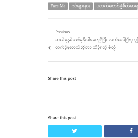
Face Me
ဂင်ချားနား
ပလက်စတစ်ခွဲစိတ်ဆရ
Post
Previous
Previous
ဆယ်စုနှစ်တစ်ခုနီးပါးအတူရှိပြီး လက်ထပ်ပြီးမှ 
navigation
post:
တက်ခဲ့ဖူးတယ်ဆိုတာ သိခဲ့ရတဲ့ စုံတွဲ
Share this post
Share this post
twitter
fa