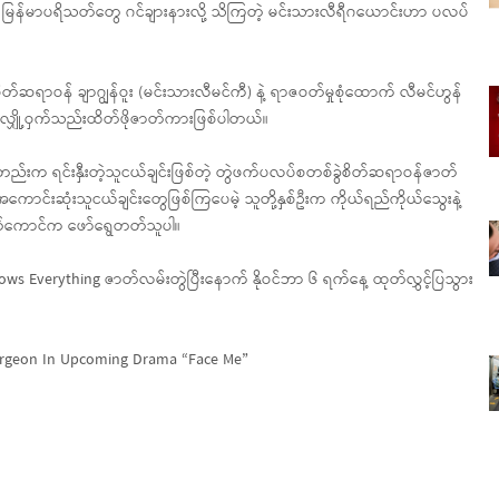
ှာ မြန်မာပရိသတ်တွေ ဂင်ချားနားလို့ သိကြတဲ့ မင်းသားလီရီဂယောင်းဟာ ပလပ်
ဆရာဝန် ချာဂျွန်ဝူး (မင်းသားလီမင်ကီ) နဲ့ ရာဇဝတ်မှုစုံထောက် လီမင်ဟွန်
 လျှို့ဝှက်သည်းထိတ်ဖိုဇာတ်ကားဖြစ်ပါတယ်။
ည်းက ရင်းနှီးတဲ့သူငယ်ချင်းဖြစ်တဲ့ တွဲဖက်ပလပ်စတစ်ခွဲစိတ်ဆရာဝန်ဇာတ်
့ အကောင်းဆုံးသူငယ်ချင်းတွေဖြစ်ကြပေမဲ့ သူတို့နှစ်ဦးက ကိုယ်ရည်ကိုယ်သွေးနဲ့
တ်ကောင်က ဖော်ရွေတတ်သူပါ။
s Everything ဇာတ်လမ်းတွဲပြီးနောက် နိုဝင်ဘာ ၆ ရက်နေ့ ထုတ်လွှင့်ပြသွား
 Surgeon In Upcoming Drama “Face Me”