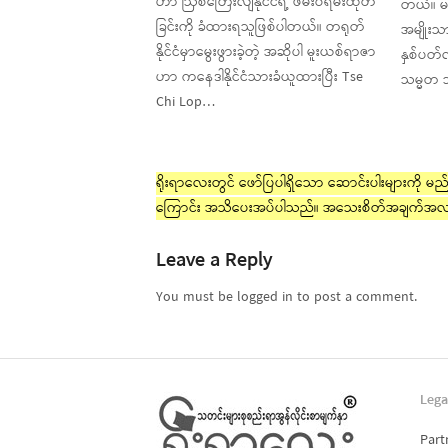
ဟာ ဩစတြေးလျနိုင်ငံရဲ့ ဖမ်းဝရမ်းထုတ်
တယ်။ မ
ခြင်းကို ခံထားရသူဖြစ်ပါတယ်။ တရုတ်
အမျိုးသ
နိုင်ငံမှာမွေးဖွားခဲ့တဲ့ အဆိုပါ မူးယစ်ရာဇာ
နှစ်ပတ
ဟာ ကနေဒါနိုင်ငံသားခံယူထားပြီး Tse
သမ္မတ 
Chi Lop…
ရိုးရာလေးတွင် ဖော်ပြပါရှိသော ဆောင်းပါးများကို မည်သ
ကြောင်း အသိပေးအပ်ပါသည်။ အသေးစိတ်အချက်အလ
Leave a Reply
You must be logged in to post a comment.
Lega
Part