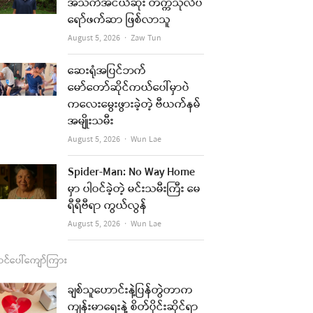
b
a
u
l
အသက်အငယ်ဆုံး တက္ကသိုလ်ပ
ရော်ဖက်ဆာ ဖြစ်လာသူ
o
g
b
Author
August 5, 2026
Zaw Tun
o
r
e
k
a
ဆေးရုံအပြင်ဘက်
မော်တော်ဆိုင်ကယ်ပေါ်မှာပဲ
m
ကလေးမွေးဖွားခဲ့တဲ့ ဗီယက်နမ်
အမျိုးသမီး
Author
August 5, 2026
Wun Lae
Spider-Man: No Way Home
မှာ ပါဝင်ခဲ့တဲ့ မင်းသမီးကြီး မေ
ရီရီဗီရာ ကွယ်လွန်
Author
August 5, 2026
Wun Lae
င်ပေါ်ကျော်ကြား
ချစ်သူဟောင်းနဲ့ပြန်တွဲတာက
ကျန်းမာရေးနဲ့ စိတ်ပိုင်းဆိုင်ရာ