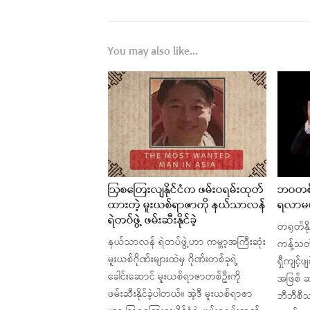
You may also like...
ဩစတြေးလျနိုင်ငံက ဖမ်းဝရမ်းထုတ်
ဘဝတစ်လ
ထားတဲ့ မူးယစ်ရာဇာကို နယ်သာလန်
ရလာမယ့
ရဲတပ်ဖွဲ့ ဖမ်းဆီးနိုင်ခဲ့
တရုတ်နိ
နယ်သာလန် ရဲတပ်ဖွဲ့ဟာ ကမ္ဘာ့အကြီးဆုံး
ကန့်သတ်
မူးယစ်ဂိုဏ်းများထဲမှ ဂိုဏ်းတစ်ခုရဲ့
ရှီကျင့
ခေါင်းဆောင် မူးယစ်ရာဇာတစ်ဦးကို
အဖြစ် ဆ
ဖမ်းဆီးနိုင်ခဲ့ပါတယ်။ အဲ့ဒီ မူးယစ်ရာဇာ
ဘီဘီစီ