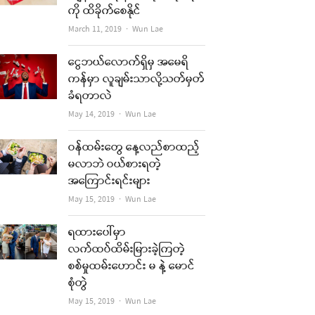
ကို ထိခိုက်စေနိုင်
Author
March 11, 2019
Wun Lae
ငွေဘယ်လောက်ရှိမှ အမေရိ
ကန်မှာ လူချမ်းသာလို့သတ်မှတ်
ခံရတာလဲ
Author
May 14, 2019
Wun Lae
ဝန်ထမ်းတွေ နေ့လည်စာထည့်
မလာဘဲ ဝယ်စားရတဲ့
အကြောင်းရင်းများ
Author
May 15, 2019
Wun Lae
ရထားပေါ်မှာ
လက်ထပ်ထိမ်းမြားခဲ့ကြတဲ့
စစ်မှုထမ်းဟောင်း မ နဲ့ မောင်
စုံတွဲ
Author
May 15, 2019
Wun Lae