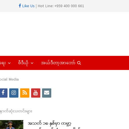
Like Us
| Hot Line: +959 400 000 661
Open
ရေး
ဗီဒီယို
အယ်ဒီတာ့အာဘော်
search
panel
ocial Media
f
i
r
y
e
a
n
s
o
m
re
c
s
s
u
a
ောက်ဆုံးသတင်းများ
t
e
t
t
i
အသက် ၁၈ နှစ်မှာ ကမ္ဘာ့