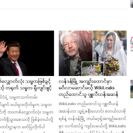
ျှောက်လုံး သမ္မတဖြစ်ခွင့်
လန်ဒန်မြို့ အကျဉ်းထောင်မှာ
် တရုတ် သမ္မတ ရှီကျင်ဖျင့်
မင်္ဂလာဆောင်မယ့် WikiLeaks
တည်ထောင်သူ ဂျူလီယန်အဆန်
ုင်ငံရဲ့ သမ္မတသက်တမ်း
WikiLeaks တည်ထောင်သူ ဂျူလီယန်
ချက် ဖယ်ရှားလိုက်မှုက သမ္မတ
အဆန်ဟာ သူ့ရဲ့ဇနီးလောင်း စတယ်လာမို
်ဖျင်ကို ဘဝတစ်လျှောက်လုံး သမ္မတ
ရစ်နဲ့ လန်ဒန်မြို့ ဘယ်မာ့ရှ်အကျဉ်းထောင်
က်ရှိသွားစေသလို ဖြစ်ခဲ့တယ်လို့
မှာ လက်ထပ်ပွဲ ကျင်းပမယ်လို့ WikiLeaks
သတင်းဌာနက ဖော်ပြလိုက်ပါ