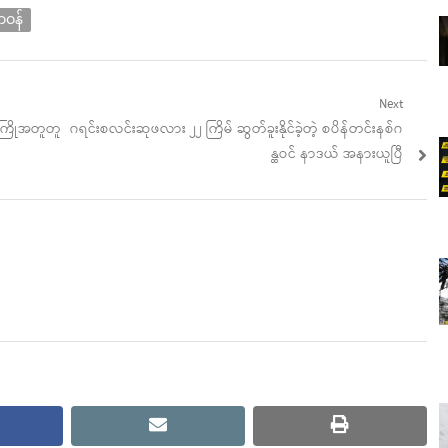
ာဝန်
Next
Next
မူကြိုအတူတူ
ဂရင်းစလင်းဆုဖလား ၂၂ ကြိမ် ဆွတ်ခူးနိုင်ခဲ့တဲ့ စပိန်တင်းနစ်ဂ
post:
န္ထဝင် နာဒယ် အနားယူပြီ
cebook
email
print