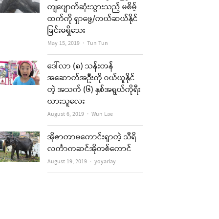
ကျပျောက်ဆုံးသွားသည့် မစိမ့်
ထက်ကို ရှာဖွေ/ကယ်ဆယ်နိုင်
ခြင်းမရှိသေး
Author
May 15, 2019
Tun Tun
ဒေါ်လာ (၈) သန်းတန်
အဆောက်အဦးကို ဝယ်ယူနိုင်
တဲ့ အသက် (၆) နှစ်အရွယ်ကိုရီး
ယားသူလေး
Author
August 6, 2019
Wun Lae
အိုဇာတာမကောင်းရှာတဲ့ သီရိ
လင်္ကာကဆင်အိုတစ်ကောင်
Author
August 19, 2019
yoyarlay