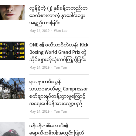
လွန်ခဲ့တဲ့ (၂) နှစ်ခန့်ကတည်းက
ခေတ်စားလာတဲ့ နှာခေါင်းမွေး
အရှည်ထားခြင်း
Author
May 14, 2019
Wun Lae
ONE ၏ ဖယ်သာဝိတ်တန်း Kick
Boxing World Grand Prix တွဲ
ဆိုင်းများကိုသုံးသပ်ကြည့်ခြင်း
Author
May 14, 2019
Tun Tun
ရတနာကမ်းလွန်
သဘာဝဓာတ်ငွေ့ Compressor
စက်များရပ်တန့်သွားမှုကြောင့်
အရေးပေါ်ဝန်အားလျော့မည်
Author
May 14, 2019
Tun Tun
ဖန်ဂန်ရာဇီတောင်၏
ချောက်ကမ်းပါးအတွင်း ပြုတ်