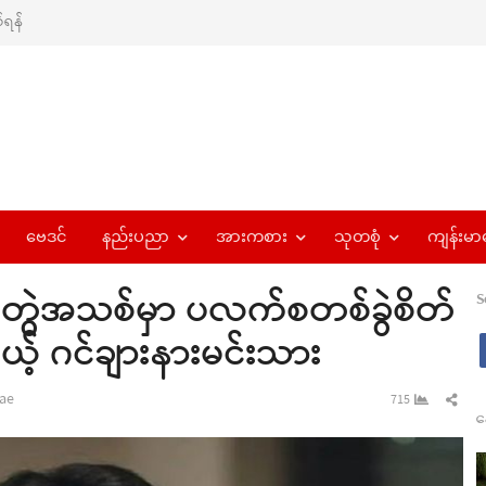
ရန်
ဗေဒင်
နည်းပညာ
အားကစား
သုတစုံ
ကျန်းမာ
တွဲအသစ်မှာ ပလက်စတစ်ခွဲစိတ်
S
့် ဂင်ချားနားမင်းသား
r
Sha
ae
715
န
this
pos