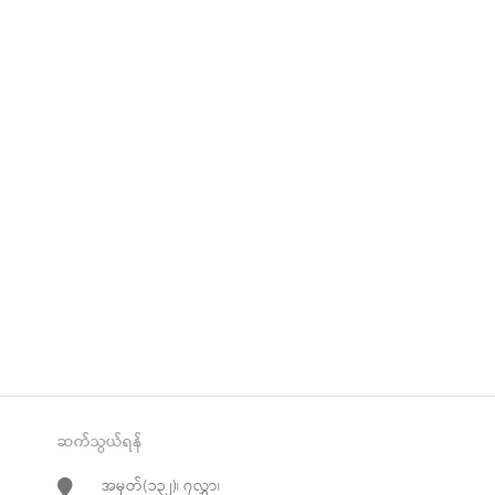
ဆက်သွယ်ရန်
အမှတ်(၁၃၂)၊ ၇လွှာ၊