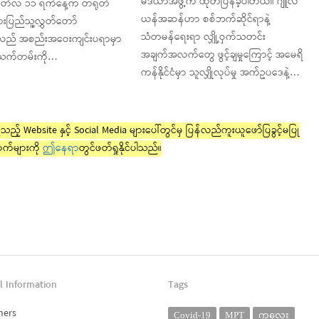
မီဒီယာအဖွဲ့က ထုတ်ပြန်ခဲ့ပါတယ်။ ဂျူလီ
တ်လ ၁၁ ရက်နေ့က တရုတ်
ယန်အဆန်ဟာ စစ်ဘက်ဆိုင်ရာနဲ့
ားပြည်သူ့လွှတ်တော်
သံတမန်ရေးရာ လျှို့ဝှက်သတင်း
်လည် အစည်းအဝေးကျင်းပရာမှာ
အချက်အလက်တွေ ဖွင့်ချမှုကြောင့် အမေရိ
သက်တမ်းကို…
ကန်နိုင်ငံမှာ သူလျှိုလုပ်မှု အက်ဥပဒေနဲ့…
ည့် Website နှင့် Social Media များပေါ်တွင်မှ ပြန်လည်ကူးယူဖော်ပြခွင့်မပြု
က်များကို
ဤနေရာ
တွင်ဖတ်ရှုနိုင်ပါသည်။
l Information
Tags
ners
Covid-19
MPT
ကလေး