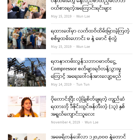
ဝန်ထမ်းတွေ နေ့လည်စာထည့်မလာဘဲ
ဝယ်စားရတဲ့အကြောင်းရင်းများ
Author
May 15, 2019
Wun Lae
ရထားပေါ်မှာ လက်ထပ်ထိမ်းမြားခဲ့ကြတဲ့
စစ်မှုထမ်းဟောင်း မ နဲ့ မောင် စုံတွဲ
Author
May 15, 2019
Wun Lae
ရတနာကမ်းလွန်သဘာဝဓာတ်ငွေ့
Compressor စက်များရပ်တန့်သွားမှု
ကြောင့် အရေးပေါ်ဝန်အားလျော့မည်
Author
May 14, 2019
Tun Tun
ပိုကောင်းပြီး လုံခြုံစိတ်ချရတဲ့ ကျည်ဆံ
ရထားကို ဒီဇိုင်းထွင်ဖန်တီးတဲ့ (၁၃) နှစ်
အရွယ်ကျောင်းသူလေး
Author
November 4, 2019
Wun Lae
အမေရိကန်ဒေါ်လာ ၁၂၀,၀၀၀ နဲ့တောင်