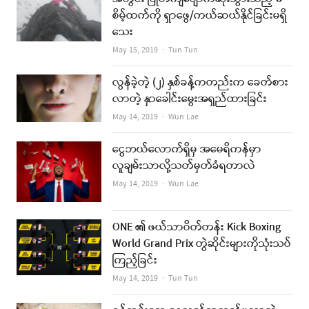
စိမ့်ထက်ကို ရှာဖွေ/ကယ်ဆယ်နိုင်ခြင်းမရှိ
သေး
Author
May 15, 2019
Tun Tun
လွန်ခဲ့တဲ့ (၂) နှစ်ခန့်ကတည်းက ခေတ်စား
လာတဲ့ နှာခေါင်းမွေးအရှည်ထားခြင်း
Author
May 14, 2019
Wun Lae
ငွေဘယ်လောက်ရှိမှ အမေရိကန်မှာ
လူချမ်းသာလို့သတ်မှတ်ခံရတာလဲ
Author
May 14, 2019
Wun Lae
ONE ၏ ဖယ်သာဝိတ်တန်း Kick Boxing
World Grand Prix တွဲဆိုင်းများကိုသုံးသပ်
ကြည့်ခြင်း
Author
May 14, 2019
Tun Tun