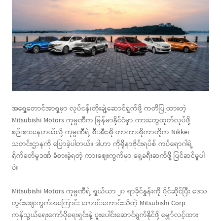
အရှေ့တောင်အာရှမှာ လုပ်ငန်းတိုးချဲ့ဆောင်ရွက်ဖို့ ကတိပြုထားတဲ့
Mitsubishi Motors ကုမ္ပဏီက မြန်မာနိုင်ငံမှာ ကားတွေထုတ်လုပ်ဖို့
စဉ်းစားနေတယ်လို့ ကုမ္ပဏီရဲ့ စီးအီးအို တာကာအိုကာတိုက Nikkei
သတင်းဌာနကို ပြောခဲ့ပါတယ်။ ဒါဟာ ကိုရိုနာဗိုင်းရပ်စ် ကပ်ရောဂါရဲ့
ရိုက်ခတ်မှုဒဏ် ခံစားခဲ့ရတဲ့ ကားဈေးကွက်မှာ ရှေ့ခရီးဆက်ဖို့ ပြင်ဆင်မှုပါ
ပဲ။
Mitsubishi Motors ကုမ္ပဏီရဲ့ ရှယ်ယာ ၂၀ ရာခိုင်နှုန်းကို ပိုင်ဆိုင်ပြီး ဒေသ
တွင်းဈေးကွက်အကြောင်း ကောင်းကောင်းသိတဲ့ Mitsubishi Corp
ကုန်သွယ်ရေးကော်ပိုရေးရှင်းနဲ့ ပူးပေါင်းဆောင်ရွက်နိုင်ဖို့ မျှော်လင့်ထား