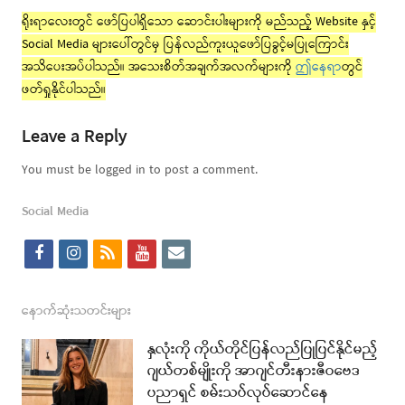
ရိုးရာလေးတွင် ဖော်ပြပါရှိသော ဆောင်းပါးများကို မည်သည့် Website နှင့်
Social Media များပေါ်တွင်မှ ပြန်လည်ကူးယူဖော်ပြခွင့်မပြုကြောင်း
အသိပေးအပ်ပါသည်။ အသေးစိတ်အချက်အလက်များကို
ဤနေရာ
တွင်
ဖတ်ရှုနိုင်ပါသည်။
Leave a Reply
You must be logged in to post a comment.
Social Media
f
i
r
y
e
a
n
s
o
m
c
s
s
u
a
နောက်ဆုံးသတင်းများ
e
t
t
i
နှလုံးကို ကိုယ်တိုင်ပြန်လည်ပြုပြင်နိုင်မည့်
b
a
u
l
ဂျယ်တစ်မျိုးကို အာဂျင်တီးနားဇီဝဗေဒ
ပညာရှင် စမ်းသပ်လုပ်ဆောင်နေ
o
g
b