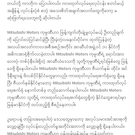
တယ်လို့ ကာတိုက ပြောပါတယ်။ ကားထုတ်လုပ်ရေးလုပ်ငန်း စတင်မယ့်
အချိန်နဲ့ လုပ်ငန်းပုံစံ စတဲ့ အသေးစိတ်အချက်အလက်တွေကိုတော့ မ
ဆုံးဖြတ်ရသေးဘူးလို့ ဆိုပါတယ်။
Mitsubishi Motors ကုမ္ပဏီဟာ ဖြန့်ကျက်တိုးချဲ့မှုလုပ်မယ့် ဦးတည်ချက်
ကို ပြောင်းလဲပြင်ဆင်ခဲ့ပြီး ပြီးခဲ့တဲ့လနှောင်းပိုင်းက ထုတ်ပြန်ခဲ့တဲ့
အလယ်အလတ်ကာလအစီအစဉ်အတိုင်း အာဆီယံအဖွဲ့ဝင် ၁၀ နိုင်ငံကို
အဓိကအာရုံစိုက်လာခဲ့တာပါ။ Mitsubishi Motors ကုမ္ပဏီရဲ့ ရောင်းအား
လေးပုံ၊ တစ်ပုံနီးပါးရှိတဲ့ အာဆီယံဒေသကို သူတို့ကုမ္ပဏီရဲ့ရင်းမြစ်တွေ ဖြန့်
ဝေဖို့ ရှိနေပါတယ်။ Mitsubishi Motors ကုမ္ပဏီဟာ ဗီယက်နမ်၊ ထိုင်း၊ အင်
ဒိုနီးရှားနဲ့ ဖိလစ်ပိုင်နိုင်ငံတွေမှာလည်း ကားထုတ်လုပ်ရေးစက်ရုံတွေ ရှိနေ
ပြီး ဗီယက်နမ်နိုင်ငံမှာတော့ Mitsubishi Motors ကုမ္ပဏီရဲ့ ကားထုတ်လုပ်
ရေးစက်ရုံ နောက်တစ်ခု တည်ဆောက်နေပါတယ်။ Mitsubishi Motors
ကုမ္ပဏီဟာ သူတို့ရဲ့ ကားထုတ်လုပ်ရေးစက်ရုံတွေရှိတဲ့ နိုင်ငံတွေစာရင်းမှာ
မြန်မာနိုင်ငံကို ထပ်ထည့်ဖို့ စီစဉ်နေတာပါ။
ဥရောပနဲ့ တခြားအရေးပါတဲ့ ဒေသတွေမှာတော့ အလုပ်သမားအင်အားစုကို
လျှော့ချပြီး လုပ်ငန်းလည်ပတ်မှုအတိုင်းအတာကို လျှော့ချဖို့ ရှိနေပါတယ်။
Mitsubishi Motors ကုမ္ပဏီဟာ ဝန်ထမ်းခန့်အပ်မှု ကန့်သတ်တာ၊