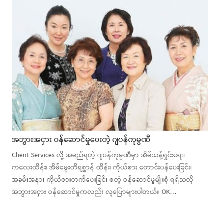
အဘွားအငှား ဝန်ဆောင်မှုပေးတဲ့ ဂျပန်ကုမ္ပဏီ
Client Services လို့ အမည်ရတဲ့ ဂျပန်ကုမ္ပဏီမှာ အိမ်သန့်ရှင်းရေး၊
ကလေးထိန်း၊ အိမ်မွေးတိရစ္ဆာန် ထိန်း၊ ကိုယ်စား တောင်းပန်ပေးခြင်း၊
အခမ်းအနား ကိုယ်စားတက်ပေးခြင်း စတဲ့ ဝန်ဆောင်မှုမျိုးစုံ ရရှိသလို
အဘွားအငှား ဝန်ဆောင်မှုကလည်း လူပြောများပါတယ်။ OK…