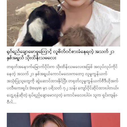
ရုပ်ရည်ချောမောမှုကြောင့် လူစိတ်ဝင်စားခံ​နေရတဲ့ အသက် ၂၁
နှစ်အရွယ် သိုးထိန်းသမလေး
တရုတ်အနောက်မြောက်ပိုင်းက သိုးထိန်းသမလေးအဖြစ် အလုပ်လုပ်ကိုင်
နေတဲ့ အသက် ၂၁ နှစ်အရွယ်ကောင်မလေးကတော့ လူမှုကွန်ယက်
အသုံးပြုသူတွေကို ဆွဲဆောင်ထားနိုင်ပြီး တရုတ်လူမှုကွန်ယက်ဗီဒီယိုအက်
ပလီးကေးရှင်း Douyin မှာ ပရိသတ် ၇.၂ သန်း ကျော်ပိုင်ဆိုင်ထားပါတယ်။
ဟွေ့ရန်ဆိုတဲ့ ရုပ်ရည်ချောမောလှတဲ့ ကောင်မလေးပါပဲ။ သူက ရှင်းကျန်း-
ဝီဂါ…