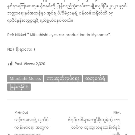
နစ်နာကြေးပေးရမယ့်စနစ်ကို ပြန်လည်သုံးသပ်တာမျိုးလုပ်ပြီး ၂၀၂၁ ခုနှစ်
ဘဏ္ဍာရေးနှစ်အကုန်မှာ အုပ်ချုပ်/စီမံဌာနရဲ့ ဝန်ထမ်းစရိတ်ကို ၁၅
ရာခိုင်နှုန်းလျှော့ချဖို့ ရည်ရွယ်နေပါတယ်။
Ref: Nikkei ” Mitsubishi eyes car production in Myanmar”
Nz ( ရိုးရာလေး )
Post Views:
2,320
Mitsubishi Motors
ကားထုတ်လုပ်ရေး
ဓာတုစက်ရုံ
မြန်မာနိုင်ငံ
Post
Previous
Next
Previous
Next
သင့်ကလေးရဲ့ မျက်စိ
ဖိနပ်တစ်ရာကျော်ခိုးယူခဲ့တဲ့ ဘာ
navigation
post:
post:
ကျန်းမာရေး အတွက်
လင်က ထူးထူးဆန်းဆန်းဖိနပ်