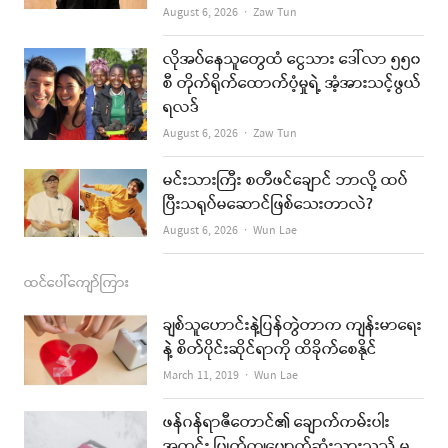
Author
August 6, 2026
Zaw Tun
o
r
e
k
a
လိုအပ်နေသူတွေထံ ငွေသား ဒေါ်လာ ၅၅၀
စီ တိုက်ရိုက်ထောက်ပံ့မှုရဲ့ အံ့အားသင့်ဖွယ်
m
ရလဒ်
Author
August 6, 2026
Zaw Tun
မင်းသားကြီး စတီဖင်ချောင် ဘာလို့ ထပ်
ပြီးသရုပ်မဆောင်ဖြစ်သေးတာလဲ?
Author
August 6, 2026
Wun Lae
ထင်ပေါ်ကျော်ကြား
ချစ်သူဟောင်းနဲ့ပြန်တွဲတာက ကျန်းမာရေး
နဲ့ စိတ်ပိုင်းဆိုင်ရာကို ထိခိုက်စေနိုင်
Author
March 11, 2019
Wun Lae
ဖန်ဂန်ရာဇီတောင်၏ ချောက်ကမ်းပါး
အတွင်း ပြုတ်ကျပျောက်ဆုံးသွားသည့် မ