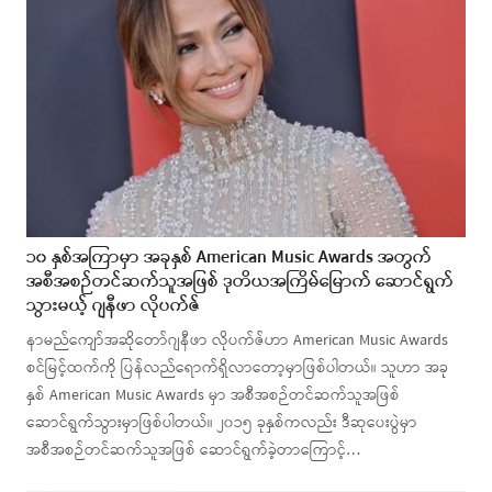
၁၀ နှစ်အကြာမှာ အခုနှစ် American Music Awards အတွက်
အစီအစဉ်တင်ဆက်သူအဖြစ် ဒုတိယအကြိမ်မြောက် ဆောင်ရွက်
သွားမယ့် ဂျနီဖာ လိုပက်ဇ်
နာမည်ကျော်အဆိုတော်ဂျနီဖာ လိုပက်ဇ်ဟာ American Music Awards
စင်မြင့်ထက်ကို ပြန်လည်ရောက်ရှိလာတော့မှာဖြစ်ပါတယ်။ သူဟာ အခု
နှစ် American Music Awards မှာ အစီအစဉ်တင်ဆက်သူအဖြစ်
ဆောင်ရွက်သွားမှာဖြစ်ပါတယ်။ ၂၀၁၅ ခုနှစ်ကလည်း ဒီဆုပေးပွဲမှာ
အစီအစဉ်တင်ဆက်သူအဖြစ် ဆောင်ရွက်ခဲ့တာကြောင့်…