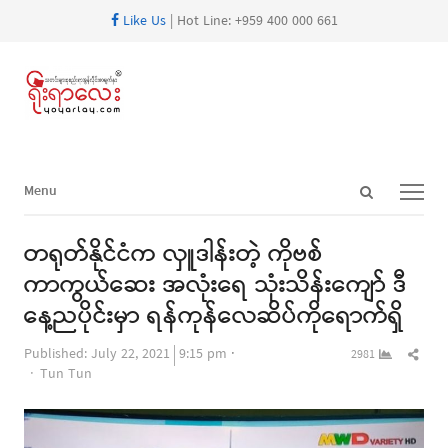
Like Us
| Hot Line: +959 400 000 661
Open
Menu
Menu
search
panel
တရုတ်နိုင်ငံက လှူဒါန်းတဲ့ ကိုဗစ်
ကာကွယ်ဆေး အလုံးရေ သုံးသိန်းကျော် ဒီ
နေ့ညပိုင်းမှာ ရန်ကုန်လေဆိပ်ကိုရောက်ရှိ
Shar
Published:
July 22, 2021
9:15 pm
2981
Author
this
Tun Tun
post