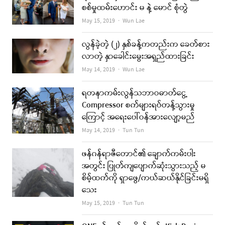
စစ်မှုထမ်းဟောင်း မ နဲ့ မောင် စုံတွဲ
Author
May 15, 2019
Wun Lae
လွန်ခဲ့တဲ့ (၂) နှစ်ခန့်ကတည်းက ခေတ်စား
လာတဲ့ နှာခေါင်းမွေးအရှည်ထားခြင်း
Author
May 14, 2019
Wun Lae
ရတနာကမ်းလွန်သဘာဝဓာတ်ငွေ့
Compressor စက်များရပ်တန့်သွားမှု
ကြောင့် အရေးပေါ်ဝန်အားလျော့မည်
Author
May 14, 2019
Tun Tun
ဖန်ဂန်ရာဇီတောင်၏ ချောက်ကမ်းပါး
အတွင်း ပြုတ်ကျပျောက်ဆုံးသွားသည့် မ
စိမ့်ထက်ကို ရှာဖွေ/ကယ်ဆယ်နိုင်ခြင်းမရှိ
သေး
Author
May 15, 2019
Tun Tun