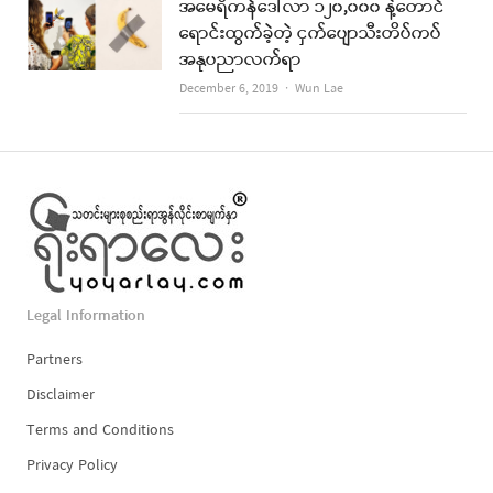
အမေရိကန်ဒေါ်လာ ၁၂၀,၀၀၀ နဲ့တောင်
ရောင်းထွက်ခဲ့တဲ့ ငှက်ပျောသီးတိပ်ကပ်
အနုပညာလက်ရာ
Author
December 6, 2019
Wun Lae
Legal Information
Partners
Disclaimer
Terms and Conditions
Privacy Policy