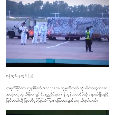
ရန်ကုန်၊ ဇူလိုင် (၂၂)
တရုတ်နိုင်ငံက လှူဒါန်းတဲ့ Sinopharm ကုမ္ပဏီထုတ် ကိုဗစ်ကာကွယ်ဆေး
အလုံးရေ သုံးသိန်းကျော် ဒီနေ့ညပိုင်းမှာ ရန်ကုန်လေဆိပ်ကို ရောက်ရှိနေပြီ
ဖြစ်တယ်လို့ မြဝတီရုပ်မြင်သံကြား ကြေညာချက်အရ သိရပါတယ်။