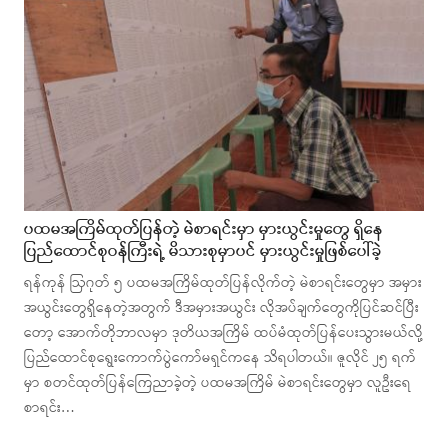
ပထမအကြိမ်ထုတ်ပြန်တဲ့ မဲစာရင်းမှာ မှားယွင်းမှုတွေ ရှိနေ
ပြည်ထောင်စုဝန်ကြီးရဲ့ မိသားစုမှာပင် မှားယွင်းမှုဖြစ်ပေါ်ခဲ့
ရန်ကုန် ဩဂုတ် ၅ ပထမအကြိမ်ထုတ်ပြန်လိုက်တဲ့ မဲစာရင်းတွေမှာ အမှား
အယွင်းတွေရှိနေတဲ့အတွက် ဒီအမှားအယွင်း လိုအပ်ချက်တွေကိုပြင်ဆင်ပြီး
တော့ အောက်တိုဘာလမှာ ဒုတိယအကြိမ် ထပ်မံထုတ်ပြန်ပေးသွားမယ်လို့
ပြည်ထောင်စုရွေးကောက်ပွဲကော်မရှင်ကနေ သိရပါတယ်။ ဇူလိုင် ၂၅ ရက်
မှာ စတင်ထုတ်ပြန်ကြေညာခဲ့တဲ့ ပထမအကြိမ် မဲစာရင်းတွေမှာ လူဦးရေ
စာရင်း…