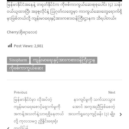
မြန်မာနိုင်ငံအနေနဲ့ တရုတ်နိုင်ငံက ကိုဗစ်ကာကွယ်ဆေးစုစုပေါင်း (၄) သန်း
ဝယ်ယူထားပြီး အခုဇူလိုင်နဲ့ သြဂုတ်လတွေမှာ ကာကွယ်ဆေးတွေရောက်ရှိ
မှာဖြစ်တယ်လို့ ကျန်းမာရေးနှင့်အားကစားဝန်ကြီးဌာနက သိရပါတယ်။
Cherry(ရိုးရာလေး)
Post Views:
2,981
Sinopharm
ကျန်းမာရေးနှင့်အားကစားဝန်ကြီးဌာန
ကိုဗစ်ကာကွယ်ဆေး
Post
Previous
Next
Previous
Next
မြန်မာနိုင်ငံမှာ လိုအပ်တဲ့
နာကျင်မှုကို သက်သာသွား
navigation
post:
post:
ကျန်းမာရေးစောင့်ရှောက်မှုကို
အောင် အကူအညီဖြစ်စေတဲ့
အကန့်အသတ်နဲ့သာရရှိနေတယ်
အသက်ရှုလေ့ကျင့်ခန်း (၃) မျိုး
လို့ ကုလသမဂ္ဂ ညှိနှိုင်းရေးရုံး
ထုတ်ပြန်