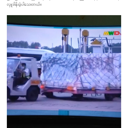
လှူဒါန်းခဲ့ပါသေးတယ်။