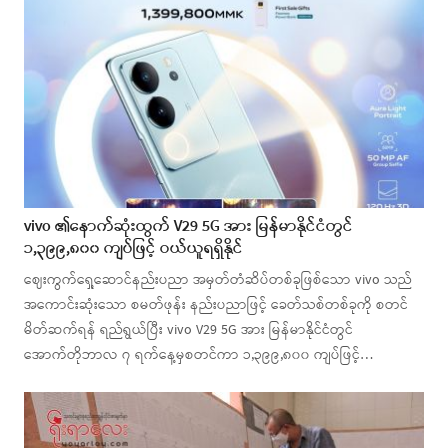
vivo ၏နောက်ဆုံးထွက် V29 5G အား မြန်မာနိုင်ငံတွင်
၁,၃၉၉,၈၀၀ ကျပ်ဖြင့် ဝယ်ယူရရှိနိုင်
ဈေးကွက်ရှေ့ဆောင်နည်းပညာ အမှတ်တံဆိပ်တစ်ခုဖြစ်သော vivo သည်
အကောင်းဆုံးသော စမတ်ဖုန်း နည်းပညာဖြင့် ခေတ်သစ်တစ်ခုကို စတင်
မိတ်ဆက်ရန် ရည်ရွယ်ပြီး vivo V29 5G အား မြန်မာနိုင်ငံတွင်
အောက်တိုဘာလ ၇ ရက်နေ့မှစတင်ကာ ၁,၃၉၉,၈၀၀ ကျပ်ဖြင့်…