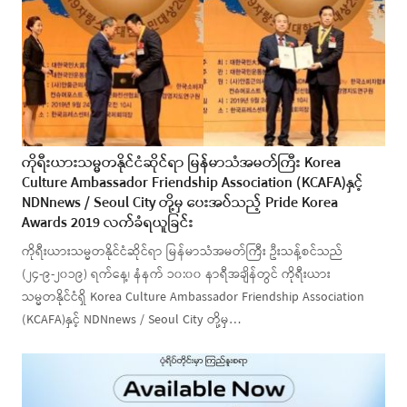
ကိုရီးယားသမ္မတနိုင်ငံဆိုင်ရာ မြန်မာသံအမတ်ကြီး Korea
Culture Ambassador Friendship Association (KCAFA)နှင့်
NDNnews / Seoul City တို့မှ ပေးအပ်သည့် Pride Korea
Awards 2019 လက်ခံရယူခြင်း
ကိုရီးယားသမ္မတနိုင်ငံဆိုင်ရာ မြန်မာသံအမတ်ကြီး ဦးသန့်စင်သည်
(၂၄-၉-၂၀၁၉) ရက်နေ့၊ နံနက် ၁၀:၀၀ နာရီအချိန်တွင် ကိုရီးယား
သမ္မတနိုင်ငံရှိ Korea Culture Ambassador Friendship Association
(KCAFA)နှင့် NDNnews / Seoul City တို့မှ…