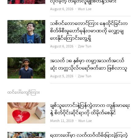
လုပ်ခဲ့တဲ့ တရုတ်လူမျိုးစတန့်သမား
o
g
b
Author
August 6, 2026
Wun Lae
o
r
e
k
a
သစ်ပင်တောတောင်ကြား နေထိုင်ခြင်းက
စိတ်ဖိစီးမှုဟော်မုန်းပမာဏကို လျှော့ချ
m
ပေးနိုင်ကြောင်းတွေ့ရှိ
Author
August 6, 2026
Zaw Tun
အသက် ၁၈ နှစ်မှာ ကမ္ဘာ့အသက်အငယ်
ဆုံး တက္ကသိုလ်ပရော်ဖက်ဆာ ဖြစ်လာသူ
Author
August 5, 2026
Zaw Tun
ထင်ပေါ်ကျော်ကြား
ချစ်သူဟောင်းနဲ့ပြန်တွဲတာက ကျန်းမာရေး
နဲ့ စိတ်ပိုင်းဆိုင်ရာကို ထိခိုက်စေနိုင်
Author
March 11, 2019
Wun Lae
ရထားပေါ်မှာ လက်ထပ်ထိမ်းမြားခဲ့ကြတဲ့