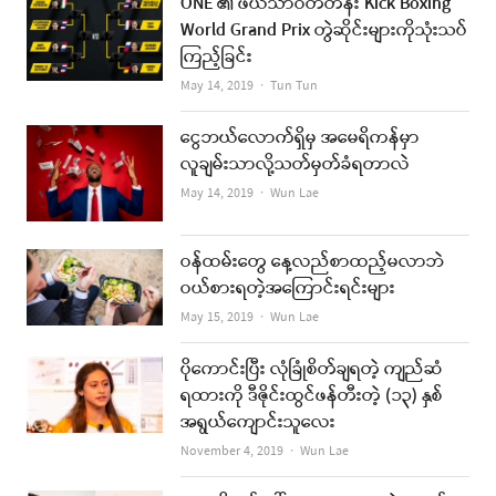
ONE ၏ ဖယ်သာဝိတ်တန်း Kick Boxing
World Grand Prix တွဲဆိုင်းများကိုသုံးသပ်
ကြည့်ခြင်း
Author
May 14, 2019
Tun Tun
ငွေဘယ်လောက်ရှိမှ အမေရိကန်မှာ
လူချမ်းသာလို့သတ်မှတ်ခံရတာလဲ
Author
May 14, 2019
Wun Lae
ဝန်ထမ်းတွေ နေ့လည်စာထည့်မလာဘဲ
ဝယ်စားရတဲ့အကြောင်းရင်းများ
Author
May 15, 2019
Wun Lae
ပိုကောင်းပြီး လုံခြုံစိတ်ချရတဲ့ ကျည်ဆံ
ရထားကို ဒီဇိုင်းထွင်ဖန်တီးတဲ့ (၁၃) နှစ်
အရွယ်ကျောင်းသူလေး
Author
November 4, 2019
Wun Lae