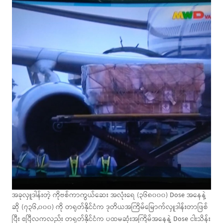
အခုလှူဒါန်းတဲ့ ကိုဗစ်ကာကွယ်ဆေး အလုံးရေ (၃၆၈၀၀၀) Dose အနေနဲ့
ဆို (၇၃၆,၀၀၀) ကို တရုတ်နိုင်ငံက ဒုတိယအကြိမ်မြောက်လှူဒါန်းတာဖြစ်
ပြီး ဧပြီလကလည်း တရုတ်နိုင်ငံက ပထမဆုံးအကြိမ်အနေနဲ့ Dose ငါးသိန်း