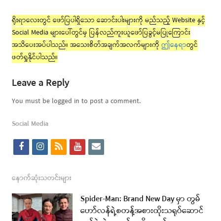
ရိုးရာလေးတွင် ဖော်ပြပါရှိသော ဆောင်းပါးများကို မည်သည့် Website နှင့်
Social Media များပေါ်တွင်မှ ပြန်လည်ကူးယူဖော်ပြခွင့်မပြုကြောင်း
အသိပေးအပ်ပါသည်။ အသေးစိတ်အချက်အလက်များကို
ဤနေရာ
တွင်
ဖတ်ရှုနိုင်ပါသည်။
Leave a Reply
You must be logged in to post a comment.
Social Media
f
i
r
y
e
a
n
s
o
m
c
s
s
u
a
နောက်ဆုံးသတင်းများ
e
t
t
i
Spider-Man: Brand New Day မှာ တွမ်
b
a
u
l
ဟော်လန်ရဲ့စတန့်အစားထိုးသရုပ်ဆောင်