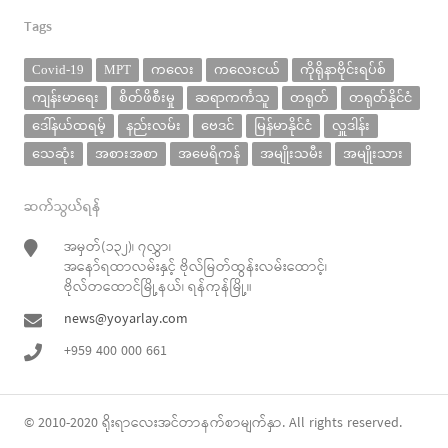
Tags
Covid-19
MPT
ကလေး
ကလေးငယ်
ကိုရိုနာဗိုင်းရပ်စ်
ကျန်းမာရေး
စိတ်ဖိစီးမှု
ဆရာကင်္ကသူ
တရုတ်
တရုတ်နိုင်ငံ
ဒေါ်နယ်ထရမ့်
နည်းလမ်း
ဗေဒင်
မြန်မာနိုင်ငံ
လှူဒါန်း
သေဆုံး
အစားအစာ
အမေရိကန်
အမျိုးသမီး
အမျိုးသား
ဆက်သွယ်ရန်
အမှတ်(၁၃၂)၊ ၇လွှာ၊
အနော်ရထာလမ်းနှင့် ဗိုလ်မြတ်ထွန်းလမ်းထောင့်၊
ဗိုလ်တထောင်မြို့နယ်၊ ရန်ကုန်မြို့။
news@yoyarlay.com
+959 400 000 661
© 2010-2020
ရိုးရာလေး
အင်တာနက်စာမျက်နှာ. All rights reserved.