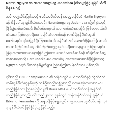
Martin Nguyen vs Narantungalag Jadambaa (ဝါသမ္ဘာဖြင့် ချန်ပီယံကို
စိန်ခေါ်သူ)
အဓိကတွဲဆိုင်းဖြစ်သည့် ဖယ်သာဝိတ်တန်းကမ္ဘာ့ချန်ပီယံ Martin Nguyen
နှင့် စိန်ခေါ်သူ ချန်ပီယံဟောင်း Narantungalag Jadambaa တို့၏ ပွဲသည်
ပြိုင်ပွဲတစ်ခုလုံးတွင် စိတ်ဝင်စားဖွယ် အကောင်းဆုံးတွဲဆိုင်း ဖြစ်လာမည်ကို
သံသယ ဖြစ်စရာမရှိပေ။ ချန်ပီယံဟောင်းနှင့် လက်ရှိချန်ပီယံဟုဆို
သော်လည်း ၎င်းတို့နှစ်ဦးကြားထဲတွင် ချန်ပီယံတစ်ယောက်ရှိခဲ့သဖြင့် ယခင်
က တစ်ကြိမ်တစ်ခါမှ ထိပ်တိုက်တွေ့ဖူးခြင်း မရှိသေးသူများ ဖြစ်ကြသည်။
မြန်မာကစားသမားများဖြစ်ကြသော အောင်လအန်ဆန်နှင့် တီရဲလ်ထန်တို့
ကစားနေသည့် Hardknocks 365 ကလပ်မှ ကစားသမားတစ်ဦးဖြစ်သည့်
Nguyen သည် ဗီယက်နမ်နွယ်ဖွား သြစတြေးလျ နိုင်ငံသား ဖြစ်သည်။
၎င်းသည် ONE Championship ၏ သမိုင်းတွင် ဖယ်သာဝိတ်နှင့် လိုက်ဝိတ်
တန်းချန်ပီယံဆုနှစ်ခုကို တစ်ဦးတည်းရရှိဖူးသည့် ပထမဆုံးကစားသမား
လည်းဖြစ်ကာ သြစတြေးလျ၏ Brace MMA ဖယ်သာဝိတ်တန်းချန်ပီယံ
လည်းဖြစ်ဖူးသည်။ ၎င်းသည် ၂၀၁၈ ခုနှစ်တွင် ဘန်တန်ဝိတ်တန်းချန်ပီယံ
Bibiano Fernandes ကို အမှတ်ဖြင့်မရှုံးလျှင် ကမ္ဘာ့ပထမဆုံးဝိတ်တန်း (၃)
ခု ချန်ပီယံပင် ဖြစ်နိုင်ခဲ့သူ ဖြစ်သည်။