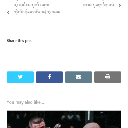
navigation
post:
post:
တဲ့ သမီးအတွက် အငှား
ဘာတွေရှောင်ရမလဲ
ကိုယ်ဝန်ဆောင်ပေးခဲ့တဲ့ အမေ
Share this post
twitter
facebook
email
print
You may also like...