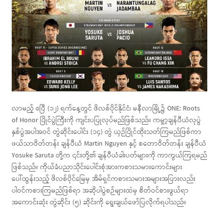
လာမည့် ဧပြီ (၁၂) ရက်နေ့တွင် ဖိလစ်ပိုင်နိုင်ငံ၊ မနီလာမြို့၌ ONE: Roots
of Honor ပြိုင်ပွဲကြီးကို ကျင်းပပြုလုပ်မည်ဖြစ်သည်။ ကမ္ဘာ့ချန်ပီယံလုပွဲ
နှစ်ပွဲအပါအဝင် တွဲဆိုင်းပေါင်း (၁၄) တွဲ ယှဉ်ပြိုင်ထိုးသတ်ကြမည်ဖြစ်ကာ
ဖယ်သာဝိတ်တန်း ချန်ပီယံ Martin Nguyen နှင့် စတောဝိတ်တန်း ချန်ပီယံ
Yosuke Saruta တို့က ၎င်းတို့၏ ချန်ပီယံခါးပတ်များကို ကာကွယ်ကြရမည်
ဖြစ်သည်။ ကိုယ်ခံပညာသိုင်းပေါင်းစုံအားကစားသမားကောင်းများ
ပေါ်ထွန်းသည့် ဖိလစ်ပိုင်မြေမှ အိမ်ရှင်ကစားသမားအများအပြားလည်း
ပါဝင်ကစားကြမည်ဖြစ်ရာ အဆိုပါပွဲစဉ်များထဲမှ စိတ်ဝင်စားဖွယ်ရာ
အကောင်းဆုံး တွဲဆိုင်း (၅) ဆိုင်းကို ရွေးချယ်ဖော်ပြလိုက်ရပါသည်။