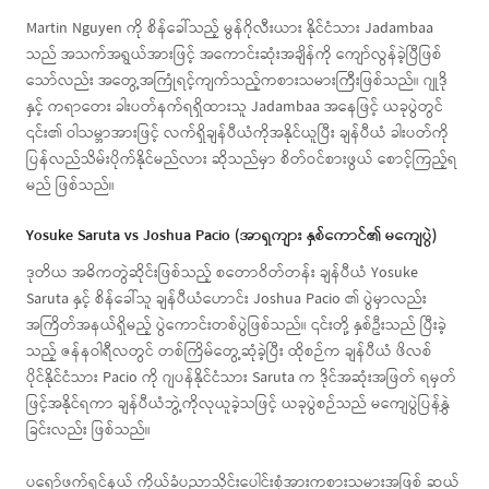
Martin Nguyen ကို စိန်ခေါ်သည့် မွန်ဂိုလီးယား နိုင်ငံသား Jadambaa
သည် အသက်အရွယ်အားဖြင့် အကောင်းဆုံးအချိန်ကို ကျော်လွန်ခဲ့ပြီဖြစ်
သော်လည်း အတွေ့အကြုံရင့်ကျက်သည့်ကစားသမားကြီးဖြစ်သည်။ ဂျုဒို
နှင့် ကရာတေး ခါးပတ်နက်ရရှိထားသူ Jadambaa အနေဖြင့် ယခုပွဲတွင်
၎င်း၏ ဝါသမ္ဘာအားဖြင့် လက်ရှိချန်ပီယံကိုအနိုင်ယူပြီး ချန်ပီယံ ခါးပတ်ကို
ပြန်လည်သိမ်းပိုက်နိုင်မည်လား ဆိုသည်မှာ စိတ်ဝင်စားဖွယ် စောင့်ကြည့်ရ
မည် ဖြစ်သည်။
Yosuke Saruta vs Joshua Pacio (အာရှကျား နှစ်ကောင်၏ မကျေပွဲ)
ဒုတိယ အဓိကတွဲဆိုင်းဖြစ်သည့် စတောဝိတ်တန်း ချန်ပီယံ Yosuke
Saruta နှင့် စိန်ခေါ်သူ ချန်ပီယံဟောင်း Joshua Pacio ၏ ပွဲမှာလည်း
အကြိတ်အနယ်ရှိမည့် ပွဲကောင်းတစ်ပွဲဖြစ်သည်။ ၎င်းတို့ နှစ်ဦးသည် ပြီးခဲ့
သည့် ဇန်နဝါရီလတွင် တစ်ကြိမ်တွေ့ဆုံခဲ့ပြီး ထိုစဉ်က ချန်ပီယံ ဖိလစ်
ပိုင်နိုင်ငံသား Pacio ကို ဂျပန်နိုင်ငံသား Saruta က ဒိုင်အဆုံးအဖြတ် ရမှတ်
ဖြင့်အနိုင်ရကာ ချန်ပီယံဘွဲ့ကိုလုယူခဲ့သဖြင့် ယခုပွဲစဉ်သည် မကျေပွဲပြန်နွှဲ
ခြင်းလည်း ဖြစ်သည်။
ပရော်ဖက်ရှင်နယ် ကိုယ်ခံပညာသိုင်းပေါင်းစုံအားကစားသမားအဖြစ် ဆယ်