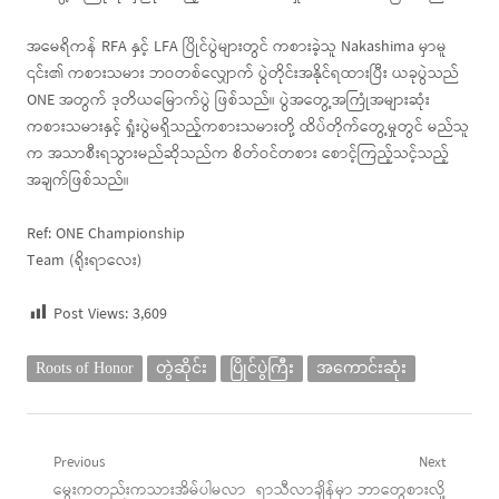
အမေရိကန် RFA နှင့် LFA ပြိုင်ပွဲများတွင် ကစားခဲ့သူ Nakashima မှာမူ
၎င်း၏ ကစားသမား ဘဝတစ်လျှောက် ပွဲတိုင်းအနိုင်ရထားပြီး ယခုပွဲသည်
ONE အတွက် ဒုတိယမြောက်ပွဲ ဖြစ်သည်။ ပွဲအတွေ့အကြုံအများဆုံး
ကစားသမားနှင့် ရှုံးပွဲမရှိသည့်ကစားသမားတို့ ထိပ်တိုက်တွေ့မှုတွင် မည်သူ
က အသာစီးရသွားမည်ဆိုသည်က စိတ်ဝင်တစား စောင့်ကြည့်သင့်သည့်
အချက်ဖြစ်သည်။
Ref: ONE Championship
Team (ရိုးရာလေး)
Post Views:
3,609
Roots of Honor
တွဲဆိုင်း
ပြိုင်ပွဲကြီး
အကောင်းဆုံး
Post
Previous
Next
Previous
Next
မွေးကတည်းကသားအိမ်ပါမလာ
ရာသီလာချိန်မှာ ဘာတွေစားလို့