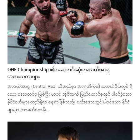
ONE Championship ၏ အကောင်းဆုံး အလယ်အာရှ
ကစားသမားများ
အလယ်အာရှ (Central Asia) ဆိုသည်မှာ အာရှတိုက်၏ အလယ်ပိုင်းတွင် ရှိ
သော ဒေသတစ်ခု ဖြစ်ပြီး ယခင် ဆိုဗီယက် ပြည်ထောင်စုတွင် ပါဝင်ခဲ့သော
နိုင်ငံငယ်များ တည်ရှိရာ နေရာဖြစ်သည်။ ယင်းဒေသတွင် ပါဝင်သော နိုင်ငံ
များမှာ ကာဇက်စတန်၊…