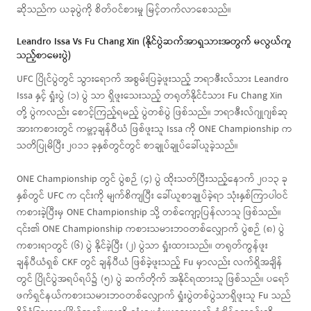
ဆိုသည်က ယခုပွဲကို စိတ်ဝင်စားမှု မြင့်တက်လာစေသည်။
Leandro Issa Vs Fu Chang Xin (နိုင်ပွဲဆက်အာရှသားအတွက် မလွယ်ကူ
သည့်စာမေးပွဲ)
UFC ပြိုင်ပွဲတွင် သွားရောက် အစွမ်းပြခဲ့ဖူးသည့် ဘရာဇီးလ်သား Leandro
Issa နှင့် ရှုံးပွဲ (၁) ပွဲ သာ ရှိဖူးသေးသည့် တရုတ်နိုင်ငံသား Fu Chang Xin
တို့ ပွဲကလည်း စောင့်ကြည့်ရမည့် ပွဲတစ်ပွဲ ဖြစ်သည်။ ဘရာဇီးလ်ဂျုဂျစ်ဆု
အားကစားတွင် ကမ္ဘာ့ချန်ပီယံ ဖြစ်ဖူးသူ Issa ကို ONE Championship က
သတိပြုမိပြီး ၂၀၁၁ ခုနှစ်တွင်တွင် စာချုပ်ချုပ်ခေါ်ယူခဲ့သည်။
ONE Championship တွင် ပွဲစဉ် (၄) ပွဲ ထိုးသတ်ပြီးသည့်နောက် ၂၀၁၃ ခု
နှစ်တွင် UFC က ၎င်းကို မျက်စိကျပြီး ခေါ်ယူစာချုပ်ခဲ့ရာ သုံးနှစ်ကြာပါဝင်
ကစားခဲ့ပြီးမှ ONE Championship သို့ တစ်ကျော့ပြန်လာသူ ဖြစ်သည်။
၎င်း၏ ONE Championship ကစားသမားဘဝတစ်လျှောက် ပွဲစဉ် (၈) ပွဲ
ကစားရာတွင် (၆) ပွဲ နိုင်ခဲ့ပြီး (၂) ပွဲသာ ရှုံးထားသည်။ တရုတ်ကွန်ဖူး
ချန်ပီယံရှစ် CKF တွင် ချန်ပီယံ ဖြစ်ခဲ့ဖူးသည့် Fu မှာလည်း လက်ရှိအချိန်
တွင် ပြိုင်ပွဲအရပ်ရပ်၌ (၅) ပွဲ ဆက်တိုက် အနိုင်ရထားသူ ဖြစ်သည်။ ပရော်
ဖက်ရှင်နယ်ကစားသမားဘဝတစ်လျှောက် ရှုံးပွဲတစ်ပွဲသာရှိဖူးသူ Fu သည်