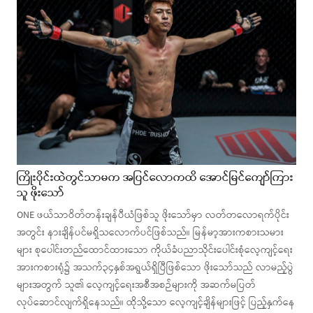
ကြိုးဝိုင်းထဲတွင်သာမက အပြင်လောကထိ အောင်မြင်ကျော်ကြား
သူ ဖိုးသော်
ONE ဖယ်သာဝိတ်တန်းချန်ပီယံဖြစ်သူ ဖိုးသော်မှာ လတ်တလောရက်ပိုင်း
အတွင်း နားချိန်ပင်မရှိသလောက်ပင်ဖြစ်သည်။ မြန်မာ့အားကစားသမား
များ စုပေါင်းတည်ထောင်ထားသော ကိုယ်ခံပညာသိုင်းပေါင်းစုံလေ့ကျင့်ရေး
အားကစားရုံ၌ အသက်၃၄နှစ်အရွယ်ရှိပြီဖြစ်သော ဖိုးသော်သည် လာမည့်ပွဲ
များအတွက် သူ၏ လေ့ကျင့်ရေးအစီအစဉ်များကို အဆက်မပြတ်
လုပ်ဆောင်လျက်ရှိနေသည်။ ထိုသို့သော လေ့ကျင့်ချိန်များဖြင့် ပြည့်နှက်နေ