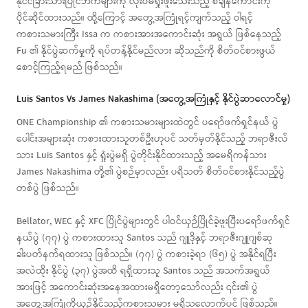
နိုင်ငံခြားသားပြိုင်ဘက်များကို လုံးဝမရှုံးဖူးသေးသည့် စံချိန်ကောင်းကို
ပိုင်ဆိုင်ထားသည်။ ထို့ကြောင့် အတွေ့အကြုံရင့်ကျက်သည့် ဝါရင့်
ကစားသမားကြီး Issa က ကစားအားအကောင်းဆုံး အရွယ် ဖြစ်နေသည့်
Fu ၏ နိုင်ပွဲဆက်မှုကို ရပ်တန့်နိုင်မည်လား ဆိုသည်ကို စိတ်ဝင်စားဖွယ်
စောင့်ကြည့်ရမည် ဖြစ်သည်။
Luis Santos Vs James Nakashima (အတွေ့အကြုံနှင့် နိုင်ပွဲဆာလောင်မှု)
ONE Championship ၏ ကစားသမားများထဲတွင် ပရော်ဖက်ရှင်နယ် ပွဲ
ပေါင်းအများဆုံး ကစားထားသူတစ်ဦးဟုပင် သတ်မှတ်နိုင်သည့် ဘရာဇီးလ်
သား Luis Santos နှင့် ရှုံးပွဲမရှိ ပွဲတိုင်းနိုင်ထားသည့် အမေရိကန်သား
James Nakashima တို့၏ ပွဲစဉ်မှာလည်း ပရိသတ် စိတ်ဝင်စားနိုင်သည့်ပွဲ
တစ်ပွဲ ဖြစ်သည်။
Bellator, WEC နှင့် XFC ပြိုင်ပွဲများတွင် ပါဝင်ယှဉ်ပြိုင်ခဲ့ဖူးပြီးပရော်ဖက်ရှင်
နယ်ပွဲ (၇၇) ပွဲ ကစားထားသူ Santos သည် ဂျူဒိုနှင့် ဘရာဇီးဂျူဂျစ်ဆု
ခါးပတ်နက်ရထားသူ ဖြစ်သည်။ (၇၇) ပွဲ ကစားခဲ့ရာ (၆၅) ပွဲ အနိုင်ရပြီး
အလဲထိုး နိုင်ပွဲ (၃၇) ပွဲအထိ ရရှိထားသူ Santos သည် အသက်အရွယ်
အားဖြင့် အကောင်းဆုံးအနေအထားမရှိတော့သော်လည်း ၎င်း၏ ပွဲ
အတွေ့အကြုံကိုယှဉ်နိုင်သည့်ကစားသမား မရှိသလောက်ပင် ဖြစ်သည်။