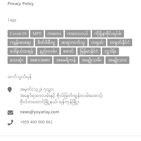
Privacy Policy
Tags
Covid-19
MPT
ကလေး
ကလေးငယ်
ကိုရိုနာဗိုင်းရပ်စ်
ကျန်းမာရေး
စိတ်ဖိစီးမှု
ဆရာကင်္ကသူ
တရုတ်
တရုတ်နိုင်ငံ
ဒေါ်နယ်ထရမ့်
နည်းလမ်း
ဗေဒင်
မြန်မာနိုင်ငံ
လှူဒါန်း
သေဆုံး
အစားအစာ
အမေရိကန်
အမျိုးသမီး
အမျိုးသား
ဆက်သွယ်ရန်
အမှတ်(၁၃၂)၊ ၇လွှာ၊
အနော်ရထာလမ်းနှင့် ဗိုလ်မြတ်ထွန်းလမ်းထောင့်၊
ဗိုလ်တထောင်မြို့နယ်၊ ရန်ကုန်မြို့။
news@yoyarlay.com
+959 400 000 661