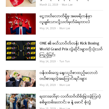
Author
March 11, 2019
Wun Lae
ငွေဘယ်လောက်ရှိမှ အမေရိကန်မှာ
လူချမ်းသာလို့သတ်မှတ်ခံရတာလဲ
Author
May 14, 2019
Wun Lae
ONE ၏ ဖယ်သာဝိတ်တန်း Kick Boxing
World Grand Prix တွဲဆိုင်းများကိုသုံးသပ်
ကြည့်ခြင်း
Author
May 14, 2019
Tun Tun
ဝန်ထမ်းတွေ နေ့လည်စာထည့်မလာဘဲ
ဝယ်စားရတဲ့အကြောင်းရင်းများ
Author
May 15, 2019
Wun Lae
ရထားပေါ်မှာ လက်ထပ်ထိမ်းမြားခဲ့ကြတဲ့
စစ်မှုထမ်းဟောင်း မ နဲ့ မောင် စုံတွဲ
Author
May 15, 2019
Wun Lae