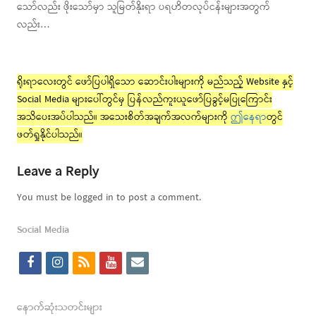
သော်လည်း ဖိုးသော်မှာ သူမြတ်နိုးရာ ပရဟိတလုပ်ငန်းများအတွက်
လည်း…
ရိုးရာလေးတွင် ဖော်ပြပါရှိသော ဆောင်းပါးများကို မည်သည့် Website နှင့်
Social Media များပေါ်တွင်မှ ပြန်လည်ကူးယူဖော်ပြခွင့်မပြုကြောင်း
အသိပေးအပ်ပါသည်။ အသေးစိတ်အချက်အလက်များကို
ဤနေရာ
တွင်
ဖတ်ရှုနိုင်ပါသည်။
Leave a Reply
You must be logged in to post a comment.
Social Media
f
i
r
y
e
a
n
s
o
m
c
s
s
u
a
နောက်ဆုံးသတင်းများ