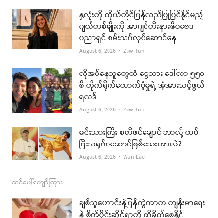
e
t
t
i
နှလုံးကို ကိုယ်တိုင်ပြန်လည်ပြုပြင်နိုင်မည့်
b
a
u
l
ဂျယ်တစ်မျိုးကို အာဂျင်တီးနားဇီဝဗေဒ
ပညာရှင် စမ်းသပ်လုပ်ဆောင်နေ
o
g
b
Author
August 6, 2026
Zaw Tun
o
r
e
k
a
လိုအပ်နေသူတွေထံ ငွေသား ဒေါ်လာ ၅၅၀
စီ တိုက်ရိုက်ထောက်ပံ့မှုရဲ့ အံ့အားသင့်ဖွယ်
m
ရလဒ်
Author
August 6, 2026
Zaw Tun
မင်းသားကြီး စတီဖင်ချောင် ဘာလို့ ထပ်
ပြီးသရုပ်မဆောင်ဖြစ်သေးတာလဲ?
Author
August 6, 2026
Wun Lae
ထင်ပေါ်ကျော်ကြား
ချစ်သူဟောင်းနဲ့ပြန်တွဲတာက ကျန်းမာရေး
နဲ့ စိတ်ပိုင်းဆိုင်ရာကို ထိခိုက်စေနိုင်