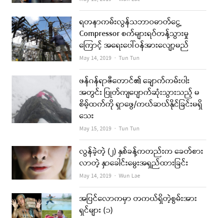
ရတနာကမ်းလွန်သဘာဝဓာတ်ငွေ့
Compressor စက်များရပ်တန့်သွားမှု
ကြောင့် အရေးပေါ်ဝန်အားလျော့မည်
Author
May 14, 2019
Tun Tun
ဖန်ဂန်ရာဇီတောင်၏ ချောက်ကမ်းပါး
အတွင်း ပြုတ်ကျပျောက်ဆုံးသွားသည့် မ
စိမ့်ထက်ကို ရှာဖွေ/ကယ်ဆယ်နိုင်ခြင်းမရှိ
သေး
Author
May 15, 2019
Tun Tun
လွန်ခဲ့တဲ့ (၂) နှစ်ခန့်ကတည်းက ခေတ်စား
လာတဲ့ နှာခေါင်းမွေးအရှည်ထားခြင်း
Author
May 14, 2019
Wun Lae
အပြင်လောကမှာ တကယ်ရှိတဲ့စွမ်းအား
ရှင်များ (၁)