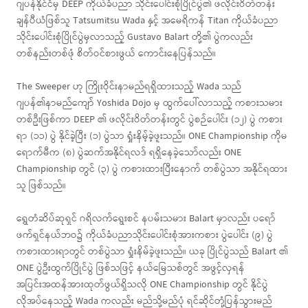
ဂျပန်နိုင်ငံမှ DEEP ကိုယ်ခံပညာ သိုင်းပေါင်းစုံပြိုင်ပွဲ၏ ဖလိုင်းဝိတ်တန်း
ချန်ပီယံဖြစ်သူ Tatsumitsu Wada နှင့် အမေရိကန် Titan ကိုယ်ခံပညာ
သိုင်းပေါင်းစုံပြိုင်ပွဲမှလာသည့် Gustavo Balart တို့၏ ပွဲကလည်း
တစ်နည်းတစ်ဖုံ စိတ်ဝင်စားဖွယ် ကောင်းနေပြန်သည်။
The Sweeper ဟု ကြိုးဝိုင်းနာမည်ရရှိထားသည့် Wada သည်
ဂျပန်၏နာမည်ကျော် Yoshida Dojo မှ ထွက်ပေါ်လာသည့် ကစားသမား
တစ်ဦးဖြစ်ကာ DEEP ၏ ဖလိုင်းဝိတ်တန်းတွင် ပွဲစဉ်ပေါင်း (၁၂) ပွဲ ကစား
ရာ (၁၁) ပွဲ နိုင်ခဲ့ပြီး (၁) ပွဲသာ ရှုံးနိမ့်ခဲ့ဖူးသည်။ ONE Championship ကိုမ
ရောက်မီက (၈) ပွဲဆက်အနိုင်ရလဒ် ရရှိနေခဲ့သော်လည်း ONE
Championship တွင် (၃) ပွဲ ကစားထားပြီးနောက် တစ်ပွဲသာ အနိုင်ရထား
သူ ဖြစ်သည်။
ရွှေတံဆိပ်ဆုရှင် ဂရိလက်ရွေးစင် နပမ်းသမား Balart မှာလည်း ပရော်
ဖက်ရှင်နယ်ဘဝ၌ ကိုယ်ခံပညာသိုင်းပေါင်းစုံအားကစား ပွဲပေါင်း (၉) ပွဲ
ကစားထားရာတွင် တစ်ပွဲသာ ရှုံးနိမ်ခဲ့ဖူးသည်။ ယခု ပြိုင်ပွဲသည် Balart ၏
ONE ပွဲဦးထွက်ပြိုင်ပွဲ ဖြစ်သဖြင့် နယ်မြေသစ်တွင် အဖွင့်လှရန်
အပြင်းအထန်အားထုတ်ဖွယ်ရှိသလို ONE Championship တွင် နိုင်ပွဲ
လိုအပ်နေသည့် Wada ကလည်း မည်သို့မည်ပုံ ရင်ဆိုင်တုံ့ပြန်သွားမည်