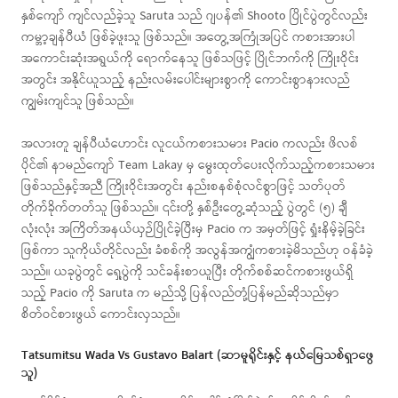
နှစ်ကျော် ကျင်လည်ခဲ့သူ Saruta သည် ဂျပန်၏ Shooto ပြိုင်ပွဲတွင်လည်း
ကမ္ဘာ့ချန်ပီယံ ဖြစ်ခဲ့ဖူးသူ ဖြစ်သည်။ အတွေ့အကြုံအပြင် ကစားအားပါ
အကောင်းဆုံးအရွယ်ကို ရောက်နေသူ ဖြစ်သဖြင့် ပြိုင်ဘက်ကို ကြိုးဝိုင်း
အတွင်း အနိုင်ယူသည့် နည်းလမ်းပေါင်းများစွာကို ကောင်းစွာနားလည်
ကျွမ်းကျင်သူ ဖြစ်သည်။
အလားတူ ချန်ပီယံဟောင်း လူငယ်ကစားသမား Pacio ကလည်း ဖိလစ်
ပိုင်၏ နာမည်ကျော် Team Lakay မှ မွေးထုတ်ပေးလိုက်သည့်ကစားသမား
ဖြစ်သည်နှင့်အညီ ကြိုးဝိုင်းအတွင်း နည်းစနစ်စုံလင်စွာဖြင့် သတ်ပုတ်
တိုက်ခိုက်တတ်သူ ဖြစ်သည်။ ၎င်းတို့ နှစ်ဦးတွေ့ဆုံသည့် ပွဲတွင် (၅) ချီ
လုံးလုံး အကြိတ်အနယ်ယှဉ်ပြိုင်ခဲ့ပြီးမှ Pacio က အမှတ်ဖြင့် ရှုံးနိမ့်ခဲ့ခြင်း
ဖြစ်ကာ သူကိုယ်တိုင်လည်း ခံစစ်ကို အလွန်အကျွံကစားခဲ့မိသည်ဟု ဝန်ခံခဲ့
သည်။ ယခုပွဲတွင် ရှေ့ပွဲကို သင်ခန်းစာယူပြီး တိုက်စစ်ဆင်ကစားဖွယ်ရှိ
သည့် Pacio ကို Saruta က မည်သို့ ပြန်လည်တုံ့ပြန်မည်ဆိုသည်မှာ
စိတ်ဝင်စားဖွယ် ကောင်းလှသည်။
Tatsumitsu Wada Vs Gustavo Balart (ဆာမူရိုင်းနှင့် နယ်မြေသစ်ရှာဖွေ
သူ)