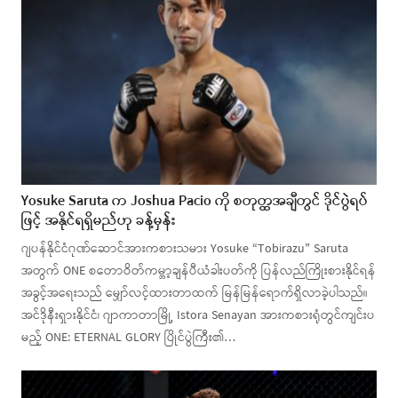
Yosuke Saruta က Joshua Pacio ကို စတုတ္ထအချီတွင် ဒိုင်ပွဲရပ်
ဖြင့် အနိုင်ရရှိမည်ဟု ခန့်မှန်း
ဂျပန်နိုင်ငံဂုဏ်ဆောင်အားကစားသမား Yosuke “Tobirazu” Saruta
အတွက် ONE စတောဝိတ်ကမ္ဘာ့ချန်ပီယံခါးပတ်ကို ပြန်လည်ကြိုးစားနိုင်ရန်
အခွင့်အရေးသည် မျှော်လင့်ထားတာထက် မြန်မြန်ရောက်ရှိလာခဲ့ပါသည်။
အင်ဒိုနီးရှားနိုင်ငံ၊ ဂျာကာတာမြို့ Istora Senayan အားကစားရုံတွင်ကျင်းပ
မည့် ONE: ETERNAL GLORY ပြိုင်ပွဲကြီး၏…