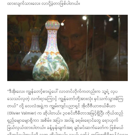
ထားလျက်သားလေး လာပို့ခဲ့တာဖြစ်ပါတယ်။
“ဒီအိုးလေး ကျွန်တော့်စားပွဲပေါ် လာတင်လိုက်ကတည်းက သူ့ရဲ့ လှပ
သေသပ်လှတဲ့ လက်ရာကြောင့် ကျွန်တော်တို့အားလုံး မှင်သက်သွားမိကြ
တယ်” လို့ လေလံအဖွဲ့က ကျွမ်းကျင်ပညာရှင် အိုလီဗီယာဗယ်မီယာ
(Olivier Valmier) က ဆိုပါတယ်။ ၃ဝစင်တီမီတာအမြင့်ရှိပြီး ကိုယ်ထည်
ရှည်မျောမျောရှိကာ အစိမ်း၊ အပြာ၊ အဝါနဲ့ ခရမ်းရောင်တွေ ရောယှက်
ခြယ်လှယ်ထားပါတယ်။ ခန့်မှန်းချက်အရ ချင်မင်းဆက်ခေတ်က ဖြစ်မယ်