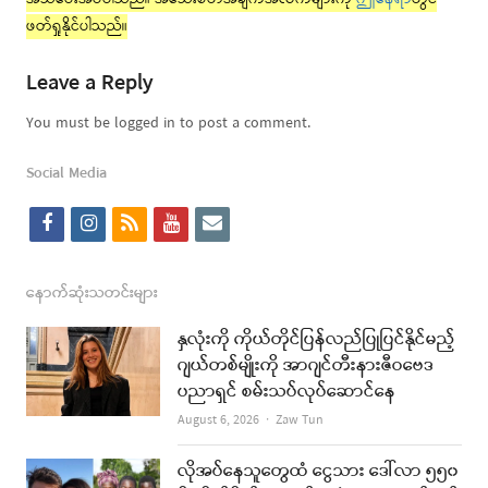
ဖတ်ရှုနိုင်ပါသည်။
Leave a Reply
You must be logged in to post a comment.
Social Media
f
i
r
y
e
a
n
s
o
m
c
s
s
u
a
နောက်ဆုံးသတင်းများ
e
t
t
i
နှလုံးကို ကိုယ်တိုင်ပြန်လည်ပြုပြင်နိုင်မည့်
b
a
u
l
ဂျယ်တစ်မျိုးကို အာဂျင်တီးနားဇီဝဗေဒ
ပညာရှင် စမ်းသပ်လုပ်ဆောင်နေ
o
g
b
Author
August 6, 2026
Zaw Tun
o
r
e
k
a
လိုအပ်နေသူတွေထံ ငွေသား ဒေါ်လာ ၅၅၀