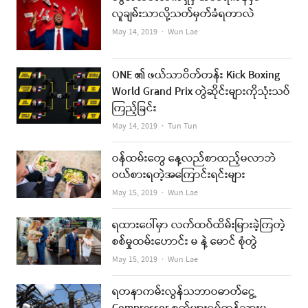
လူချမ်းသာလို့သတ်မှတ်ခံရတာလဲ
Author
May 14, 2019
Wun Lae
ONE ၏ ဖယ်သာဝိတ်တန်း Kick Boxing
World Grand Prix တွဲဆိုင်းများကိုသုံးသပ်
ကြည့်ခြင်း
Author
May 14, 2019
Tun Tun
ဝန်ထမ်းတွေ နေ့လည်စာထည့်မလာဘဲ
ဝယ်စားရတဲ့အကြောင်းရင်းများ
Author
May 15, 2019
Wun Lae
ရထားပေါ်မှာ လက်ထပ်ထိမ်းမြားခဲ့ကြတဲ့
စစ်မှုထမ်းဟောင်း မ နဲ့ မောင် စုံတွဲ
Author
May 15, 2019
Wun Lae
ရတနာကမ်းလွန်သဘာဝဓာတ်ငွေ့