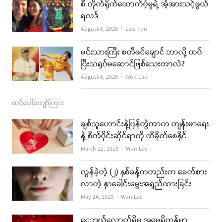
စီ တိုက်ရိုက်ထောက်ပံ့မှုရဲ့ အံ့အားသင့်ဖွယ်
m
ရလဒ်
Author
August 6, 2026
Zaw Tun
မင်းသားကြီး စတီဖင်ချောင် ဘာလို့ ထပ်
ပြီးသရုပ်မဆောင်ဖြစ်သေးတာလဲ?
Author
August 6, 2026
Wun Lae
ထင်ပေါ်ကျော်ကြား
ချစ်သူဟောင်းနဲ့ပြန်တွဲတာက ကျန်းမာရေး
နဲ့ စိတ်ပိုင်းဆိုင်ရာကို ထိခိုက်စေနိုင်
Author
March 11, 2019
Wun Lae
လွန်ခဲ့တဲ့ (၂) နှစ်ခန့်ကတည်းက ခေတ်စား
လာတဲ့ နှာခေါင်းမွေးအရှည်ထားခြင်း
Author
May 14, 2019
Wun Lae
ငွေဘယ်လောက်ရှိမှ အမေရိကန်မှာ