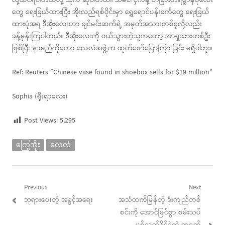
လို့ထင်ရပါတယ်လို့ သူက ဆိုပါတယ်။ သမင်၊ ငှက်နဲ့ တခြားတိရိစ္ဆာန်ပုံလေး
တွေ ရေးခြယ်ထားပြီး အိုးလည်ရစ်ပိုင်းမှာ ရွှေရောင်ပန်းခက်တွေ ရေးခြယ်
ထားပုံအရ ဒီအိုးလေးဟာ ချင်မင်းဆက်ရဲ့ အမှတ်အသားတစ်ခုလို့လည်း
ခန့်မှန်းကြပါတယ်။ ဒီအိုးလေးကို ဝယ်သွားတဲ့သူကတော့ အာရှသားတစ်ဦး
ဖြစ်ပြီး နာမည်ကိုတော့ လေလံအဖွဲ့က ထုတ်ဖော်ပြောကြားခြင်း မရှိပါဘူး။
Ref: Reuters “Chinese vase found in shoebox sells for $19 million”
Sophia (ရိုးရာလေး)
Post Views:
5,295
ကြွေအိုး
လေလံ
Post
Previous
Next
Previous
Next
ဘုရားပေးတဲ့ အခွင့်အရေး
အသံထက်မြန်တဲ့ ဒုံးကျည်တစ်
navigation
post:
post:
စင်းကို အောင်မြင်စွာ စမ်းသပ်