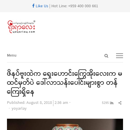
Like Us
| Hot Line: +959 400 000 661
Open
Menu
Menu
search
panel
ဖိနပ်ဗူးထဲက ရှေးဟောင်းကြွေအိုးလေးက မ
ထင်မှတ်ပဲ ဒေါ်လာသန်းပေါင်းများစွာ တန်
ကြေးရှိနေ
Shar
Published:
August 8, 2018
2:36 am
5295
Author
this
yoyarlay
post