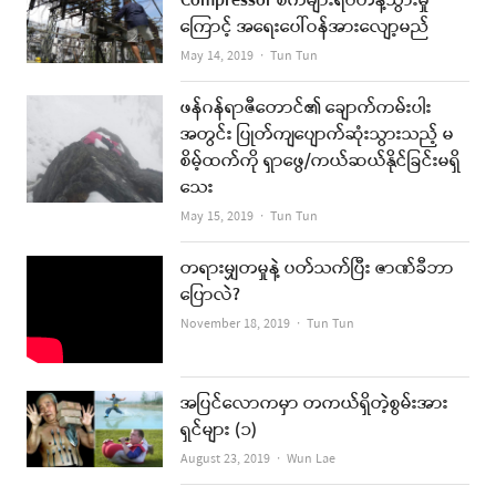
Compressor စက်များရပ်တန့်သွားမှု
ကြောင့် အရေးပေါ်ဝန်အားလျော့မည်
Author
May 14, 2019
Tun Tun
ဖန်ဂန်ရာဇီတောင်၏ ချောက်ကမ်းပါး
အတွင်း ပြုတ်ကျပျောက်ဆုံးသွားသည့် မ
စိမ့်ထက်ကို ရှာဖွေ/ကယ်ဆယ်နိုင်ခြင်းမရှိ
သေး
Author
May 15, 2019
Tun Tun
တရားမျှတမှုနဲ့ ပတ်သက်ပြီး ဇာဏ်ခီဘာ
ပြောလဲ?
Author
November 18, 2019
Tun Tun
အပြင်လောကမှာ တကယ်ရှိတဲ့စွမ်းအား
ရှင်များ (၁)
Author
August 23, 2019
Wun Lae