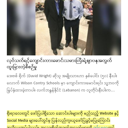
လုပ်သက်ရင့်ကျောင်းကားမောင်းသမားကြီးရဲ့ဈာပနအတွက်
ထူးခြားတဲ့စီစဉ်မှု
ဒေးဗစ် ရိုက် (David Wright) ဆိုသူ အမျိုးသားဟာ နှစ်ပေါင်း (၅၀) နီးပါး
လောက် Wilson Contry Schools မှာ ကျောင်းကားမောင်းရင်း သူ့ဘဝကို
မြှပ်နှံထားခဲ့တာပါ။ လက်ဘနွန်နိုင်ငံ (Lebanon) က လူတိုင်းနီးပါးက…
ရိုးရာလေးတွင် ဖော်ပြပါရှိသော ဆောင်းပါးများကို မည်သည့် Website နှင့်
Social Media များပေါ်တွင်မှ ပြန်လည်ကူးယူဖော်ပြခွင့်မပြုကြောင်း
အသိပေးအပ်ပါသည်။ အသေးစိတ်အချက်အလက်များကို
ဤနေရာ
တွင်