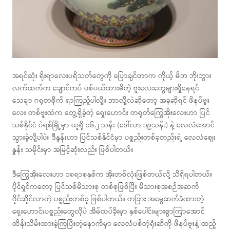
အရင်ဆုံး ရိုးရာလေးပရိသတ်တွေကို ပြောချင်တာက ကိုယ့် မိဘ ဘိုးဘွား
လက်ထက်က ချောင်ကပ် ပစ်ပယ်ထားမိတဲ့ ဗူးလေးတွေများရှိနေရင်
သေချာ ဂရုတစိုက် ရှာကြည့်ပါလို့။ ဘာလို့လဲဆိုတော့ အခုဆိုရင် ဖိနပ်ဗူး
လေး တစ်ဗူးထဲက တွေ့ရှိခဲ့တဲ့ ရှေးဟောင်း တရုတ်ကြွေအိုးလေးဟာ ပြင်
သစ်နိုင်ငံ ပဲရစ်မြို့မှာ ယူရို ၁၆.၂ သန်း (ဒေါ်လာ ၁၉သန်း) နဲ့ လေလံအောင်
သွားခဲ့လို့ပါပဲ။ ဒီနှုန်းဟာ ပြင်သစ်နိုင်ငံမှာ ပစ္စည်းတစ်ခုတည်းရဲ့ လေလံဈေး
နှုန်း သမိုင်းမှာ အမြင့်ဆုံးလည်း ဖြစ်ပါတယ်။
ဒီကြွေအိုးလေးဟာ ၁၈ရာစုနှစ်က အိုးတစ်လုံးဖြစ်တယ်လို့ သိရှိရပါတယ်။
ပိုင်ရှင်ကတော့ ပြင်သစ်မိသားစု တစ်စုဖြစ်ပြီး မိသားစုအစဉ်အဆက်
ပိုင်ဆိုင်လာတဲ့ ပစ္စည်းတစ်ခု ဖြစ်ပါတယ်။ တခြား အမွေဆက်ခံထားတဲ့
ရှေးဟောင်းပစ္စည်းတွေလိုပဲ အိမ်ထပ်ခိုးမှာ နှစ်ပေါင်းများစွာကြာအောင်
ထိန်းသိမ်းထားခဲ့ကြပြီးတဲ့နောက်မှာ လေလံပစ်တဲ့ရုံးဆီကို ဖိနပ်ဗူးနဲ့ ထည့်