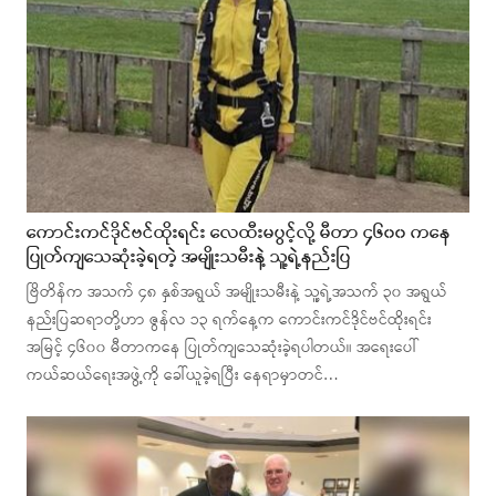
ကောင်းကင်ဒိုင်ဗင်ထိုးရင်း လေထီးမပွင့်လို့ မီတာ ၄၆၀၀ ကနေ
ပြုတ်ကျသေဆုံးခဲ့ရတဲ့ အမျိုးသမီးနဲ့ သူ့ရဲ့နည်းပြ
ဗြိတိန်က အသက် ၄၈ နှစ်အရွယ် အမျိုးသမီးနဲ့ သူ့ရဲ့အသက် ၃၀ အရွယ်
နည်းပြဆရာတို့ဟာ ဇွန်လ ၁၃ ရက်နေ့က ကောင်းကင်ဒိုင်ဗင်ထိုးရင်း
အမြင့် ၄၆၀၀ မီတာကနေ ပြုတ်ကျသေဆုံးခဲ့ရပါတယ်။ အ‌ရေးပေါ်
ကယ်ဆယ်ရေးအဖွဲ့ကို ခေါ်ယူခဲ့ရပြီး ‌နေရာမှာတင်…