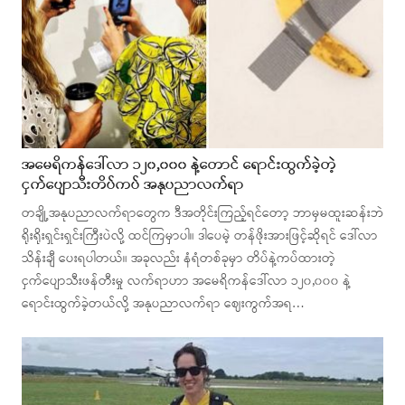
အမေရိကန်ဒေါ်လာ ၁၂၀,၀၀၀ နဲ့တောင် ရောင်းထွက်ခဲ့တဲ့
ငှက်ပျောသီးတိပ်ကပ် အနုပညာလက်ရာ
တချို့အနုပညာလက်ရာတွေက ဒီအတိုင်းကြည့်ရင်တော့ ဘာမှမထူးဆန်းဘဲ
ရိုးရိုးရှင်းရှင်းကြီးပဲလို့ ထင်ကြမှာပါ။ ဒါပေမဲ့ တန်ဖိုးအားဖြင့်ဆိုရင် ဒေါ်လာ
သိန်းချီ ပေးရပါတယ်။ အခုလည်း နံရံတစ်ခုမှာ တိပ်နဲ့ကပ်ထားတဲ့
ငှက်ပျောသီးဖန်တီးမှု လက်ရာဟာ အမေရိကန်ဒေါ်လာ ၁၂၀,၀၀၀ နဲ့
ရောင်းထွက်ခဲ့တယ်လို့ အနုပညာလက်ရာ ဈေးကွက်အရ…