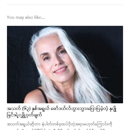
You may also like...
အသက် (၆၃) နှစ်အရွယ် မော်ဒယ်လ်ဘွားဘွားပြောပြခဲ့တဲ့ နုပျို
ခြင်းရဲ့လျှို့ဝှက်ချက်
အသက်အရွယ်ဆိုတာ နံပါတ်တစ်ခုထပ်ပိုတဲ့အရာမဟုတ်ကြောင်းကို