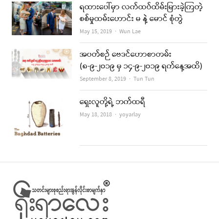
ရထားပေါ်မှာ လက်ထပ်ထိမ်းမြားခဲ့ကြတဲ့
စစ်မှုထမ်းဟောင်း မ နဲ့ မောင် စုံတွဲ
Author
May 15, 2019
Wun Lae
အပတ်စဉ် ဗေဒင်ဟောစာတမ်း
(၈-၉-၂၀၁၉ မှ ၁၄-၉-၂၀၁၉ ရက်နေ့အထိ)
Author
September 8, 2019
Tun Tun
ရှေးလူတို့ရဲ့ ဘက်ထရီ
Author
May 18, 2018
yoyarlay