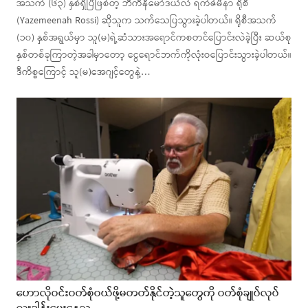
အသက် (၆၃) နှစ်ရှိပြီဖြစ်တဲ့ ဘီကီနီမော်ဒယ်လ် ရက်ဇ်မီနာ ရိုစီ
(Yazemeenah Rossi) ဆိုသူက သက်သေပြသွားခဲ့ပါတယ်။ ရိုစီအသက်
(၁၀) နှစ်အရွယ်မှာ သူ(မ)ရဲ့ဆံသားအရောင်ကစတင်ပြောင်းလဲခဲ့ပြီး ဆယ်စု
နှစ်တစ်ခုကြာတဲ့အခါမှာတော့ ငွေရောင်ဘက်ကိုလုံးဝပြောင်းသွားခဲ့ပါတယ်။
ဒီကိစ္စကြောင့် သူ(မ)အေဂျင့်တွေနဲ့…
ဟောလိုဝင်းဝတ်စုံဝယ်ဖို့မတတ်နိုင်တဲ့သူတွေကို ဝတ်စုံချုပ်လုပ်