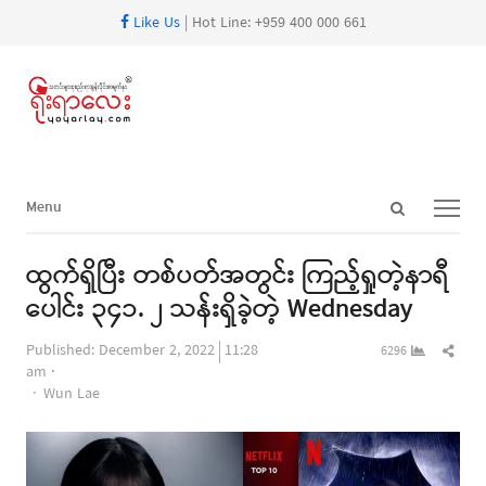
Like Us
| Hot Line: +959 400 000 661
Open
Menu
Menu
search
panel
ထွက်ရှိပြီး တစ်ပတ်အတွင်း ကြည့်ရှုတဲ့နာရီ
ပေါင်း ၃၄၁. ၂ သန်းရှိခဲ့တဲ့ Wednesday
Shar
Published:
December 2, 2022
11:28
6296
this
am
Author
post
Wun Lae