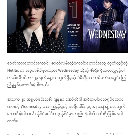
ဇာတ်ကားကောင်းကောင်း၊ ဇာတ်လမ်းတွဲကောင်းကောင်းတွေ ထုတ်လွှင့်တဲ့
Netflix က အခုတစ်ခါမှာလည်း Wednesday ဆိုတဲ့ စီးရီးကိုထုတ်လွှင့်ခဲ့ပါ
တယ်။ နိုဝင်ဘာ ၂၃ ရက်နေ့က ထွက်ရှိခဲ့တဲ့ ဒီစီးရီးက တစ်ပတ်အတွင်း ကြ
ည့်ရှုနှုန်းကောင်းခဲ့ပါတယ်။
အသက် ၂၀ အရွယ်မင်းသမီး ဂျန်နာ အော်တီဂါ အဓိကပါဝင်သရုပ်ဆောင်
ထားတဲ့ Wednesday ဟာ ကြည့်ရှုတဲ့ နာရီပေါင်း ၃၄၁.၂ သန်းနဲ့ တာထွက်
ကောင်းခဲ့ပါတယ်။ နိုင်ငံပေါင်း ၈၃ နိုင်ငံမှာလည်း နံပါတ် ၁ စီးရီးဖြစ်နေပါ
တယ်။