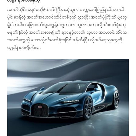
လှူဒါန်းပေးနေသူ
အပတ်တိုင်း ခရစ်စတိုဖီ ဝက်ဂျ်ဂိုနာဆိုသူက တက္ကဆပ်ပြည်နယ်အလယ်
ပိုင်းမှာရှိတဲ့ အဝတ်အဟောင်းဆိုင်တစ်ခုကို သွားပြီး အဝတ်ပုံကြီးကို ဖွလေ့
ရှိပါတယ်။ အခြားဝယ်သူတွေနဲ့မတူတာက သူဟာ ဟောလိုဝင်းဝတ်စုံတွေ
ဖန်တီးနိုင်တဲ့ အဝတ်အစားမျိုးကို ရှာနေခဲ့တာပါ။ သူဟာ အဟောင်းဆိုင်က
အဝတ်တွေကို ဟောလိုဝင်းဝတ်စုံအဖြစ် ဖန်တီးပြီး လိုအပ်နေသူတွေကို
လှူဒါန်းပေးဖို့ပါပဲ။…