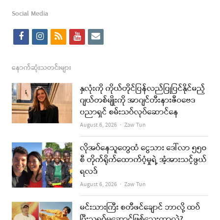
Social Media
f
i
r
y
e
a
n
s
o
m
c
s
s
u
a
နောက်ဆုံးသတင်းများ
e
t
t
i
နှလုံးကို ကိုယ်တိုင်ပြန်လည်ပြုပြင်နိုင်မည့်
b
a
u
l
ဂျယ်တစ်မျိုးကို အာဂျင်တီးနားဇီဝဗေဒ
ပညာရှင် စမ်းသပ်လုပ်ဆောင်နေ
o
g
b
Author
August 6, 2026
Zaw Tun
o
r
e
k
a
လိုအပ်နေသူတွေထံ ငွေသား ဒေါ်လာ ၅၅၀
စီ တိုက်ရိုက်ထောက်ပံ့မှုရဲ့ အံ့အားသင့်ဖွယ်
m
ရလဒ်
Author
August 6, 2026
Zaw Tun
မင်းသားကြီး စတီဖင်ချောင် ဘာလို့ ထပ်
ပြီးသရုပ်မဆောင်ဖြစ်သေးတာလဲ?