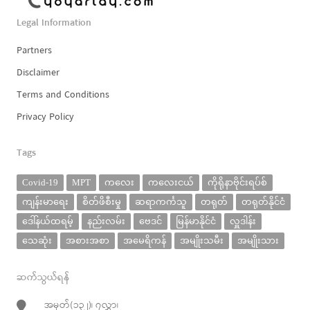
Legal Information
Partners
Disclaimer
Terms and Conditions
Privacy Policy
Tags
Covid-19
MPT
ကလေး
ကလေးငယ်
ကိုရိုနာဗိုင်းရပ်စ်
ကျန်းမာရေး
စိတ်ဖိစီးမှု
ဆရာကင်္ကသူ
တရုတ်
တရုတ်နိုင်ငံ
ဒေါ်နယ်ထရမ့်
နည်းလမ်း
ဗေဒင်
မြန်မာနိုင်ငံ
လှူဒါန်း
သေဆုံး
အစားအစာ
အမေရိကန်
အမျိုးသမီး
အမျိုးသား
ဆက်သွယ်ရန်
အမှတ်(၁၃၂)၊ ၇လွှာ၊