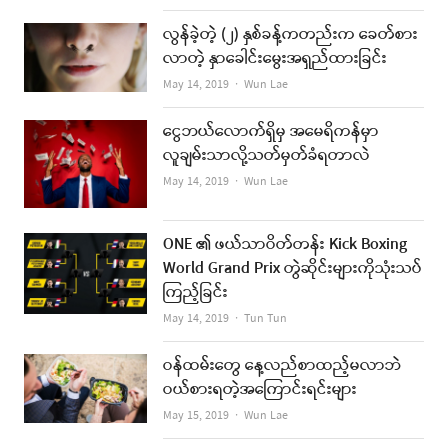
လွန်ခဲ့တဲ့ (၂) နှစ်ခန့်ကတည်းက ခေတ်စား
လာတဲ့ နှာခေါင်းမွေးအရှည်ထားခြင်း
Author
May 14, 2019
Wun Lae
ငွေဘယ်လောက်ရှိမှ အမေရိကန်မှာ
လူချမ်းသာလို့သတ်မှတ်ခံရတာလဲ
Author
May 14, 2019
Wun Lae
ONE ၏ ဖယ်သာဝိတ်တန်း Kick Boxing
World Grand Prix တွဲဆိုင်းများကိုသုံးသပ်
ကြည့်ခြင်း
Author
May 14, 2019
Tun Tun
ဝန်ထမ်းတွေ နေ့လည်စာထည့်မလာဘဲ
ဝယ်စားရတဲ့အကြောင်းရင်းများ
Author
May 15, 2019
Wun Lae