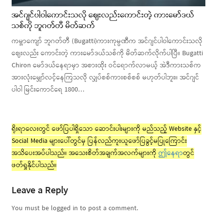
အင်ဂျင်ပါဝါကောင်းသလို ဈေးလည်းကောင်းတဲ့ ကားမော်ဒယ်
သစ်ကို ဘူဂတ်တီ မိတ်ဆက်
ကမ္ဘာကျော် ဘူဂတ်တီ (Bugatti)ကားကုမ္ပဏီက အင်ဂျင်ပါဝါကောင်းသလို
ဈေးလည်း ကောင်းတဲ့ ကားမော်ဒယ်သစ်ကို မိတ်ဆက်လိုက်ပါပြီ။ Bugatti
Chiron မော်ဒယ်နေရာမှာ အစားထိုး ဝင်ရောက်လာမယ့် အဲဒီကားသစ်က
အားလုံးမျှော်လင့်နေကြသလို လျှပ်စစ်ကားစစ်စစ် မဟုတ်ပါဘူး။ အင်ဂျင်
ပါဝါ မြင်းကောင်ရေ 1800…
ရိုးရာလေးတွင် ဖော်ပြပါရှိသော ဆောင်းပါးများကို မည်သည့် Website နှင့်
Social Media များပေါ်တွင်မှ ပြန်လည်ကူးယူဖော်ပြခွင့်မပြုကြောင်း
အသိပေးအပ်ပါသည်။ အသေးစိတ်အချက်အလက်များကို
ဤနေရာ
တွင်
ဖတ်ရှုနိုင်ပါသည်။
Leave a Reply
You must be logged in to post a comment.