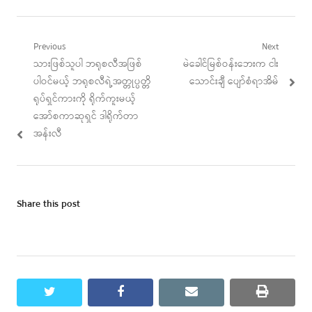
Post
Previous
Next
Previous
Next
သားဖြစ်သူပါ ဘရုစလီအဖြစ်
မဲခေါင်မြစ်ဝန်းဘေးက ငါး
navigation
post:
post:
ပါဝင်မယ့် ဘရုစလီရဲ့အတ္တုပ္ပတ္တိ
သောင်းချီ ပျော်စံရာအိမ်
ရုပ်ရှင်ကားကို ရိုက်ကူးမယ့်
အော်စကာဆုရှင် ဒါရိုက်တာ
အန်းလီ
Share this post
twitter
facebook
email
print