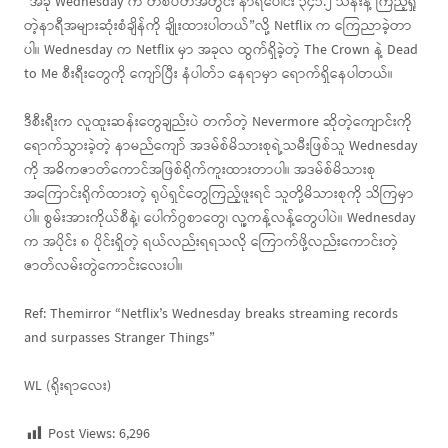
“အခု Wednesday က တစ်ပတ်အတွင်း နာရီပေါင်း ၃၄၁.၂ သန်းနဲ့ ကြည့်ရှု
တဲ့နာရီအများဆုံးစံချိန်ကို ချိုးထားပါတယ်”လို့ Netflix က ကြေညာခဲ့တာ
ပါ။ Wednesday က Netflix မှာ အခုလ ထွက်ရှိခဲ့တဲ့ The Crown နဲ့ Dead
to Me စီးရီးတွေကို ကျော်ပြီး နံပါတ်၁ နေရာမှာ ရောက်ရှိနေပါတယ်။
ဒီစီးရီးက လူထူးဆန်းတွေချည်းပဲ တက်တဲ့ Nevermore ဆိုတဲ့ကျောင်းကို
ရောက်သွားခဲ့တဲ့ နာမည်ကျော် အဒမ်စ်မိသားစုရဲ့သမီးဖြစ်သူ Wednesday
ကို အဓိကဇာတ်ကောင်အဖြစ်ရိုက်ကူးထားတာပါ။ အဒမ်စ်မိသားစု
အကြောင်းရိုက်ထားတဲ့ ရုပ်ရှင်တွေကြည့်ဖူးရင် သူတို့မိသားစုကို သိကြမှာ
ပါ။ စွမ်းအားကိုယ်စီနဲ့၊ ပေါက်ဂွစာတွေ၊ လူ့ကန့်လန့်တွေပါပဲ။ Wednesday
က အပိုင်း ၈ ပိုင်းရှိတဲ့ ရယ်လည်းရရသလို ကြောက်ဖို့လည်းကောင်းတဲ့
ဇာတ်လမ်းတွဲကောင်းလေးပါ။
Ref: Themirror “Netflix’s Wednesday breaks streaming records
and surpasses Stranger Things”
WL (ရိုးရာလေး)
Post Views:
6,296