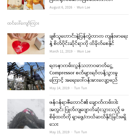
Author
August 6, 2026
Wun Lae
ထင်ပေါ်ကျော်ကြား
ချစ်သူဟောင်းနဲ့ပြန်တွဲတာက ကျန်းမာရေး
နဲ့ စိတ်ပိုင်းဆိုင်ရာကို ထိခိုက်စေနိုင်
Author
March 11, 2019
Wun Lae
ရတနာကမ်းလွန်သဘာဝဓာတ်ငွေ့
Compressor စက်များရပ်တန့်သွားမှု
ကြောင့် အရေးပေါ်ဝန်အားလျော့မည်
Author
May 14, 2019
Tun Tun
ဖန်ဂန်ရာဇီတောင်၏ ချောက်ကမ်းပါး
အတွင်း ပြုတ်ကျပျောက်ဆုံးသွားသည့် မ
စိမ့်ထက်ကို ရှာဖွေ/ကယ်ဆယ်နိုင်ခြင်းမရှိ
သေး
Author
May 15, 2019
Tun Tun