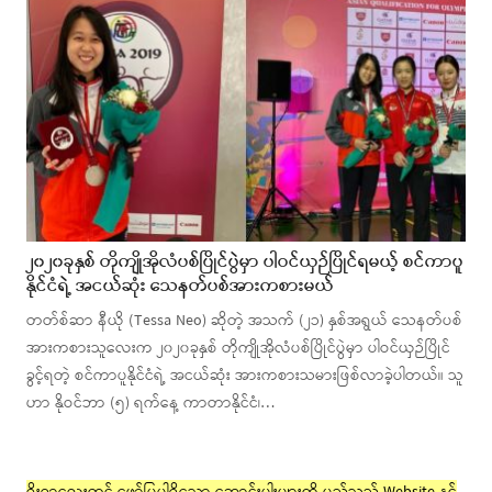
၂၀၂၀ခုနှစ် တိုကျိုအိုလံပစ်ပြိုင်ပွဲမှာ ပါဝင်ယှဉ်ပြိုင်ရမယ့် စင်ကာပူ
နိုင်ငံရဲ့ အငယ်ဆုံး သေနတ်ပစ်အားကစားမယ်
တတ်စ်ဆာ နီယို (Tessa Neo) ဆိုတဲ့ အသက် (၂၁) နှစ်အရွယ် သေနတ်ပစ်
အားကစားသူလေးက ၂၀၂၀ခုနှစ် တိုကျိုအိုလံပစ်ပြိုင်ပွဲမှာ ပါဝင်ယှဉ်ပြိုင်
ခွင့်ရတဲ့ စင်ကာပူနိုင်ငံရဲ့ အငယ်ဆုံး အားကစားသမားဖြစ်လာခဲ့ပါတယ်။ သူ
ဟာ နိုဝင်ဘာ (၅) ရက်နေ့ ကာတာနိုင်ငံ၊…