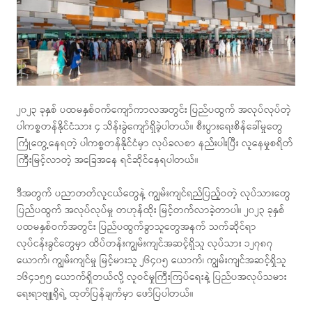
၂၀၂၃ ခုနှစ် ပထမနှစ်ဝက်ကျော်ကာလအတွင်း ပြည်ပထွက် အလုပ်လုပ်တဲ့
ပါကစ္စတန်နိုင်ငံသား ၄ သိန်းခွဲကျော်ရှိခဲ့ပါတယ်။ စီးပွားရေးစိန်ခေါ်မှုတွေ
ကြုံတွေ့နေရတဲ့ ပါကစ္စတန်နိုင်ငံမှာ လုပ်ခလစာ နည်းပါးပြီး လူနေမှုစရိတ်
ကြီးမြင့်လာတဲ့ အခြေအနေ ရင်ဆိုင်နေရပါတယ်။
ဒီအတွက် ပညာတတ်လူငယ်တွေနဲ့ ကျွမ်းကျင်ရည်ပြည့်ဝတဲ့ လုပ်သားတွေ
ပြည်ပထွက် အလုပ်လုပ်မှု တဟုန်ထိုး မြင့်တက်လာခဲ့တာပါ။ ၂၀၂၃ ခုနှစ်
ပထမနှစ်ဝက်အတွင်း ပြည်ပထွက်ခွာသူတွေအနက် သက်ဆိုင်ရာ
လုပ်ငန်းခွင်တွေမှာ ထိပ်တန်းကျွမ်းကျင်အဆင့်ရှိသူ လုပ်သား ၁၂၇၈၇
ယောက်၊ ကျွမ်းကျင်မှု မြင့်မားသူ ၂၆၄၀၅ ယောက်၊ ကျွမ်းကျင်အဆင့်ရှိသူ
၁၆၄၁၅၅ ယောက်ရှိတယ်လို့ လူဝင်မှုကြီးကြပ်ရေးနဲ့ ပြည်ပအလုပ်သမား
ရေးရာဗျူရိုရဲ့ ထုတ်ပြန်ချက်မှာ ဖော်ပြပါတယ်။