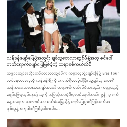
လန်ဒန်ဖျော်ဖြေပွဲအတွင်း ချစ်သူတေလာဆွစ်ဖ်နဲ့အတူ စင်ပေါ်
တက်ရောက်ဖျော်ဖြေဖြစ်ခဲ့တဲ့ ထရာဗစ်ကယ်လ်စီ
ကမ္ဘာကျော်အဆိုတော်တေလာဆွစ်ဖ်က ကမ္ဘာလှည့်ဖျော်ဖြေပွဲ Eras Tour
လုပ်နေတာအခုဆို လန်ဒန်မြို့ကို ရောက်ရှိလာခဲ့ပါပြီ။ သူ့ချစ်သူ အမေရိ
ကန်ကစားသမားအကျော်အမော် ထရာဗစ်ကယ်လ်စီကလည်း ကမ္ဘာ့လှည့်
ဖျော်ဖြေမှုလုပ်နေတဲ့ သူ့ကို အပြည့်အဝပံ့ပိုးမှုလုပ်နေပါတယ်။ ဇွန် ၂၃ ရက်
နေ့ညနေက ထရာဗစ်ဟာ ဝတ်စုံအပြည့်နဲ့ ဖျော်ဖြေပွဲစင်မြင့်ထက်မှာ
ချစ်သူနဲ့အတူပါဝင်ဖြစ်ခဲ့ပါတယ်။…