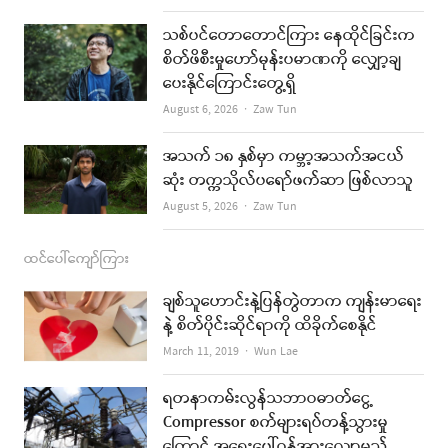
o
r
e
k
a
သစ်ပင်တောတောင်ကြား နေထိုင်ခြင်းက
စိတ်ဖိစီးမှုဟော်မုန်းပမာဏကို လျှော့ချ
m
ပေးနိုင်ကြောင်းတွေ့ရှိ
Author
August 6, 2026
Zaw Tun
အသက် ၁၈ နှစ်မှာ ကမ္ဘာ့အသက်အငယ်
ဆုံး တက္ကသိုလ်ပရော်ဖက်ဆာ ဖြစ်လာသူ
Author
August 5, 2026
Zaw Tun
ထင်ပေါ်ကျော်ကြား
ချစ်သူဟောင်းနဲ့ပြန်တွဲတာက ကျန်းမာရေး
နဲ့ စိတ်ပိုင်းဆိုင်ရာကို ထိခိုက်စေနိုင်
Author
March 11, 2019
Wun Lae
ရတနာကမ်းလွန်သဘာဝဓာတ်ငွေ့
Compressor စက်များရပ်တန့်သွားမှု
ကြောင့် အရေးပေါ်ဝန်အားလျော့မည်