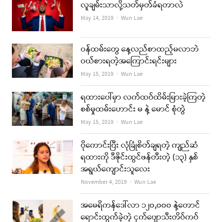
လူချမ်းသာလို့သတ်မှတ်ခံရတာလဲ
Author
May 14, 2019
Wun Lae
ဝန်ထမ်းတွေ နေ့လည်စာထည့်မလာဘဲ
ဝယ်စားရတဲ့အကြောင်းရင်းများ
Author
May 15, 2019
Wun Lae
ရထားပေါ်မှာ လက်ထပ်ထိမ်းမြားခဲ့ကြတဲ့
စစ်မှုထမ်းဟောင်း မ နဲ့ မောင် စုံတွဲ
Author
May 15, 2019
Wun Lae
ပိုကောင်းပြီး လုံခြုံစိတ်ချရတဲ့ ကျည်ဆံ
ရထားကို ဒီဇိုင်းထွင်ဖန်တီးတဲ့ (၁၃) နှစ်
အရွယ်ကျောင်းသူလေး
Author
November 4, 2019
Wun Lae
အမေရိကန်ဒေါ်လာ ၁၂၀,၀၀၀ နဲ့တောင်
ရောင်းထွက်ခဲ့တဲ့ ငှက်ပျောသီးတိပ်ကပ်