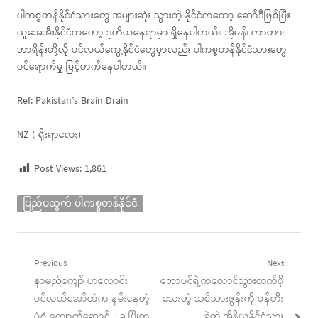
ပါကစ္စတန်နိုင်ငံသားတွေ အများဆုံး သွားတဲ့ နိုင်ငံကတော့ ဆော်ဒီဖြစ်ပြီး
ယူအေအီးနိုင်ငံကတော့ ဒုတိယနေရာမှာ ရှိနေပါတယ်။ အိုမန်၊ ကာတာ၊
ဘာရိန်းတို့လို ပင်လယ်ကွေ့နိုင်ငံတွေမှာလည်း ပါကစ္စတန်နိုင်ငံသားတွေ
ဝင်ရောက်မှု မြင့်တက်နေပါတယ်။
Ref: Pakistan’s Brain Drain
NZ ( ရိုးရာလေး)
Post Views:
1,861
ပြည်ပထွက် ပါကစ္စတန်နိုင်ငံ
Post
Previous
Next
Previous
Next
နာမည်ကျော် ဟလောင်း
ဘောပင်ရဲ့ကလောင်သွားထက်ပို
navigation
post:
post:
ပင်လယ်အော်ထဲက နမ်းနေတဲ့
သေးတဲ့ သစ်သားဇွန်းကို ဖန်တီး
ပုံစံ ကျောက်ဆောင် ၂ ခု ပြိုကျ
ခဲ့တဲ့ အိန္ဒိယနိုင်ငံသား