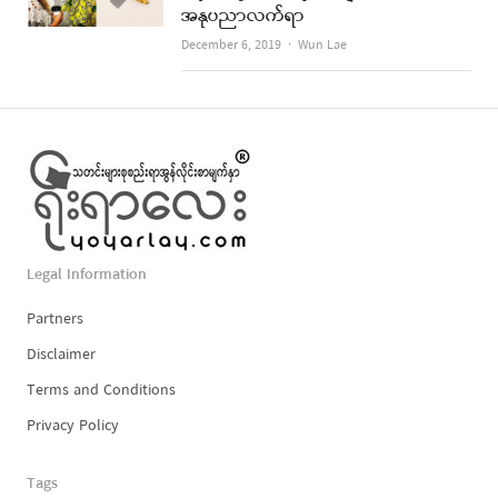
အနုပညာလက်ရာ
Author
December 6, 2019
Wun Lae
Legal Information
Partners
Disclaimer
Terms and Conditions
Privacy Policy
Tags