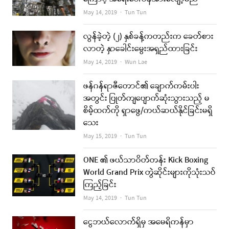
Author
May 14, 2019
Tun Tun
လွန်ခဲ့တဲ့ (၂) နှစ်ခန့်ကတည်းက ခေတ်စား
လာတဲ့ နှာခေါင်းမွေးအရှည်ထားခြင်း
Author
May 14, 2019
Wun Lae
ဖန်ဂန်ရာဇီတောင်၏ ချောက်ကမ်းပါး
အတွင်း ပြုတ်ကျပျောက်ဆုံးသွားသည့် မ
စိမ့်ထက်ကို ရှာဖွေ/ကယ်ဆယ်နိုင်ခြင်းမရှိ
သေး
Author
May 15, 2019
Tun Tun
ONE ၏ ဖယ်သာဝိတ်တန်း Kick Boxing
World Grand Prix တွဲဆိုင်းများကိုသုံးသပ်
ကြည့်ခြင်း
Author
May 14, 2019
Tun Tun
ငွေဘယ်လောက်ရှိမှ အမေရိကန်မှာ