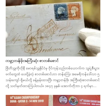
ကမ္ဘာ့တန်ဖိုးအကြီးဆုံး စာတစ်စောင်
ဗြိတိသျှကိုလိုနီ မောရစ်သျှနိုင်ငံမှ ဝိုင်ကုန်သည်တစ်ယောက်က သူ့ရဲ့စီးပွား
ဖက်တွေထံ ပေးပို့ခဲ့တဲ့ စာတစ်စောင်ဟာ တန်ကြေး အမေရိကန်ဒေါ်လာ ၅
သန်းကျော် ရှိမယ်လို့ ခန့်မှန်းထားပြီး ကမ္ဘာ့တန်ဖိုး အကြီးဆုံးစာတစ်စောင်
လို့ သတ်မှတ်ထားကြပါတယ်။ ၁၈၄၇ ခုနှစ်၊ အောက်တိုဘာ ၄ ရက်မှာ…