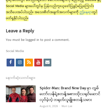
ရိုးရာလေးတွင် ဖော်ပြပါရှိသော ဆောင်းပါးများကို မည်သည့် Website နှင့်
Social Media များပေါ်တွင်မှ ပြန်လည်ကူးယူဖော်ပြခွင့်မပြုကြောင်း
အသိပေးအပ်ပါသည်။ အသေးစိတ်အချက်အလက်များကို
ဤနေရာ
တွင်
ဖတ်ရှုနိုင်ပါသည်။
Leave a Reply
You must be logged in to post a comment.
Social Media
f
i
r
y
e
a
n
s
o
m
c
s
s
u
a
နောက်ဆုံးသတင်းများ
e
t
t
i
Spider-Man: Brand New Day မှာ တွမ်
b
a
u
l
ဟော်လန်ရဲ့စတန့်အစားထိုးသရုပ်ဆောင်
လုပ်ခဲ့တဲ့ တရုတ်လူမျိုးစတန့်သမား
o
g
b
Author
August 6, 2026
Wun Lae