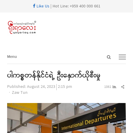
Like Us
| Hot Line: +959 400 000 661
Open
Menu
Menu
search
panel
ပါကစ္စတန်နိုင်ငံရဲ့ ဦးနှောက်ယိုစီးမှု
Shar
Published:
August 24, 2023
2:15 pm
1861
Author
this
Zaw Tun
post