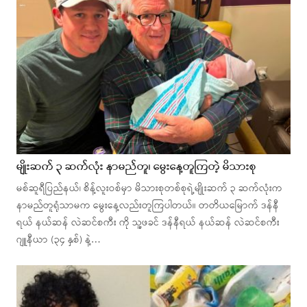
မျိုးဆက် ၃ ဆက်လုံး နာမည်တူ၊ မွေးနေ့တူကြတဲ့ မိသားစု
မစ်ဆူရီပြည်နယ်၊ စိန့်လူးဝစ်မှာ မိသားစုတစ်စုရဲ့မျိုးဆက် ၃ ဆက်လုံးက
နာမည်တူရုံသာမက မွေးနေ့လည်းတူကြပါတယ်။ တတိယမြောက် ဒန်နီ
ရယ် နယ်ဆန် လဲဆင်စကီး ကို သူ့ဖခင် ဒန်နီရယ် နယ်ဆန် လဲဆင်စကီး
ဂျူနီယာ (၃၄ နှစ်) နဲ့…