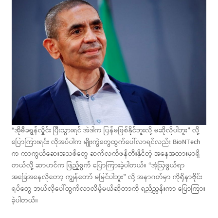
“အိုမီခရွန်လှိုင်း ​ပြီးသွားရင် အဲဒါက ပြန်မ​ဖြစ်နိုင်ဘူးလို့ မဆိုလိုပါဘူး” လို့
ပြောကြားရင်း လိုအပ်ပါက မျိုးကွဲတွေထွက်ပေါ်လာရင်လည်း BioNTech
က ကာကွယ်ဆေးအသစ်တွေ ဆက်လက်ဖန်တီးနိုင်တဲ့ အနေအထားမှာရှိ
တယ်လို့ ဆာဟင်က ဖြည့်စွက် ပြောကြားခဲ့ပါတယ်။ “အံ့ဩဖွယ်ရာ
အခြေအနေလိုတော့ ကျွန်တော် မမြင်ပါဘူး” လို့ အနာဂတ်မှာ ကိုရိုနာဗိုင်း
ရပ်​တွေ ဘယ်လိုပေါ်ထွက်လာလိမ့်မယ်ဆိုတာကို ရည်ညွှန်းကာ ပြောကြား
ခဲ့ပါတယ်။