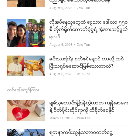
ပညာရှင် စမ်းသပ်လုပ်ဆောင်နေ
o
g
b
Author
August 6, 2026
Zaw Tun
o
r
e
k
a
လိုအပ်နေသူတွေထံ ငွေသား ဒေါ်လာ ၅၅၀
စီ တိုက်ရိုက်ထောက်ပံ့မှုရဲ့ အံ့အားသင့်ဖွယ်
m
ရလဒ်
Author
August 6, 2026
Zaw Tun
မင်းသားကြီး စတီဖင်ချောင် ဘာလို့ ထပ်
ပြီးသရုပ်မဆောင်ဖြစ်သေးတာလဲ?
Author
August 6, 2026
Wun Lae
ထင်ပေါ်ကျော်ကြား
ချစ်သူဟောင်းနဲ့ပြန်တွဲတာက ကျန်းမာရေး
နဲ့ စိတ်ပိုင်းဆိုင်ရာကို ထိခိုက်စေနိုင်
Author
March 11, 2019
Wun Lae
ရတနာကမ်းလွန်သဘာဝဓာတ်ငွေ့