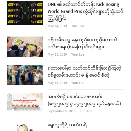
ONE ၏ ဖယ်သာဝိတ်တန်း Kick Boxing
World Grand Prix တွဲဆိုင်းများကိုသုံးသပ်
ကြည့်ခြင်း
Author
May 14, 2019
Tun Tun
ဝန်ထမ်းတွေ နေ့လည်စာထည့်မလာဘဲ
ဝယ်စားရတဲ့အကြောင်းရင်းများ
Author
May 15, 2019
Wun Lae
ရထားပေါ်မှာ လက်ထပ်ထိမ်းမြားခဲ့ကြတဲ့
စစ်မှုထမ်းဟောင်း မ နဲ့ မောင် စုံတွဲ
Author
May 15, 2019
Wun Lae
အပတ်စဉ် ဗေဒင်ဟောစာတမ်း
(၈-၉-၂၀၁၉ မှ ၁၄-၉-၂၀၁၉ ရက်နေ့အထိ)
Author
September 8, 2019
Tun Tun
ရှေးလူတို့ရဲ့ ဘက်ထရီ