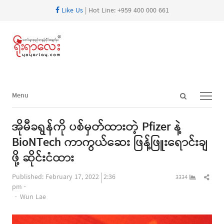
Like Us
| Hot Line: +959 400 000 661
Open
Menu
Menu
search
panel
အိုမီခရွန်ကို ပစ်မှတ်ထားတဲ့ Pfizer နဲ့
BioNTech ကာကွယ်ဆေး ဖြန့်ဖြူးရောင်းချ
ဖို့ ဆိုင်းငံထား
Shar
Published:
February 17, 2022
2:36
3334
this
pm
Author
post
Wun Lae