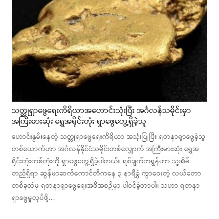
သတ္တုရှာဖွေရေးကိရိယာအဟောင်းသုံးပြီး အင်္ဂလန်သမိုင်းမှာ
အကြီးမားဆုံး ရွှေအရိုင်းတုံး ရှာဖွေတွေ့ရှိခဲ့သူ
ဟောင်းနွမ်းနေတဲ့ သတ္တုရှာဖွေရေးကိရိယာ အသုံးပြုပြီး ရတနာရှာဖွေခဲ့သူ
တစ်ယောက်ဟာ အင်္ဂလန်နိုင်ငံသမိုင်းတစ်လျှောက် အကြီးမားဆုံး ရွှေအ
ရိုင်းတုံးတစ်တုံးကို ရှာဖွေတွေ့ရှိခဲ့ပါတယ်။ ရစ်ချက်ဘရွန်ဟာ သူ့အိမ်
တည်ရှိရာ ဆွန်မာဆက်ကောင်တီကနေ ၃ နာရီခွဲ ကွာဝေးတဲ့ လယ်တော
တစ်ခုထဲမှ ရတနာရှာဖွေရေးအစီအစဉ်မှာ ပါဝင်ခဲ့တာပါ။ သူဟာ ရတနာ
ရှာဖွေမှုလုပ်ဖို့…