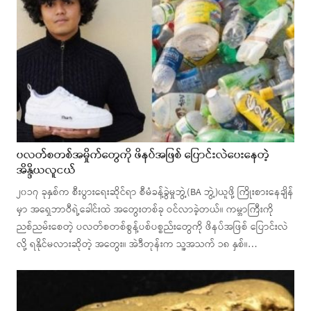
ပလတ်စတစ်အမှိုက်တွေကို ဖိနပ်အဖြစ် ပြောင်းလဲပေးနေတဲ့
အိန္ဒိယလူငယ်
၂၀၁၇ ခုနှစ်က စီးပွားရေးဆိုင်ရာ စီမံခန့်ခွဲမှုဘွဲ့(BA ဘွဲ့)ယူဖို့ ကြိုးစားနေချိန်
မှာ အရှေဘာဝီရဲ့ခေါင်းထဲ အတွေးတစ်ခု ဝင်လာခဲ့တယ်။ ကမ္ဘာကြီးကို
ညစ်ညမ်းစေတဲ့ ပလတ်စတစ်စွန့်ပစ်ပစ္စည်းတွေကို ဖိနပ်အဖြစ် ပြောင်းလဲ
လို့ ရနိုင်မလားဆိုတဲ့ အတွေး။ အဲဒီတုန်းက သူ့အသက် ၁၈ နှစ်။…