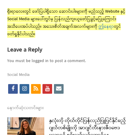
ရိုးရာလေးတွင် ဖော်ပြပါရှိသော ဆောင်းပါးများကို မည်သည့် Website နှင့်
Social Media များပေါ်တွင်မှ ပြန်လည်ကူးယူဖော်ပြခွင့်မပြုကြောင်း
အသိပေးအပ်ပါသည်။ အသေးစိတ်အချက်အလက်များကို
ဤနေရာ
တွင်
ဖတ်ရှုနိုင်ပါသည်။
Leave a Reply
You must be logged in to post a comment.
Social Media
f
i
r
y
e
a
n
s
o
m
c
s
s
u
a
နောက်ဆုံးသတင်းများ
e
t
t
i
နှလုံးကို ကိုယ်တိုင်ပြန်လည်ပြုပြင်နိုင်မည့်
b
a
u
l
ဂျယ်တစ်မျိုးကို အာဂျင်တီးနားဇီဝဗေဒ