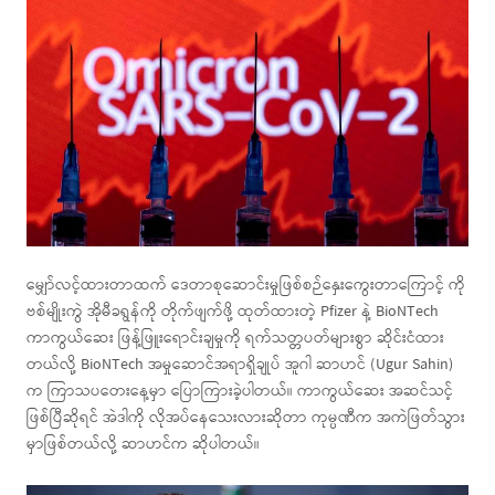
မျှော်လင့်ထားတာထက် ဒေတာစုဆောင်းမှုဖြစ်စဉ်နှေးကွေးတာကြောင့် ကို
ဗစ်မျိုးကွဲ အိုမီခရွန်ကို တိုက်ဖျက်ဖို့ ထုတ်ထားတဲ့ Pfizer နဲ့ BioNTech
ကာကွယ်ဆေး ဖြန့်ဖြူးရောင်းချမှုကို ရက်သတ္တပတ်များစွာ ဆိုင်းငံထား
တယ်လို့ BioNTech အမှုဆောင်အရာရှိချုပ် အူဂါ ဆာဟင် (Ugur Sahin)
က ကြာသပတေးနေ့မှာ ပြောကြားခဲ့ပါတယ်။ ကာကွယ်ဆေး အဆင်သင့်
ဖြစ်ပြီဆိုရင် အဲဒါကို လိုအပ်နေသေးလားဆိုတာ ကုမ္ပဏီက အကဲဖြတ်သွား
မှာ​ဖြစ်တယ်လို့ ဆာဟင်က ဆိုပါတယ်။