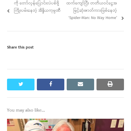
navigation
post:
post:
ကို တော်လှန်ပြောင်းလဲပစ်ဖို့
ထက်ကျော်ပြီး တတိယဝင်ငွေအ
ကြိုးပမ်းနေတဲ့ အိန္ဒိယကုမ္ပဏီ
မြင့်ဆုံးဇာတ်ကားဖြစ်နေတဲ့
‘Spider-Man: No Way Home’
Share this post
twitter
facebook
email
print
You may also like...