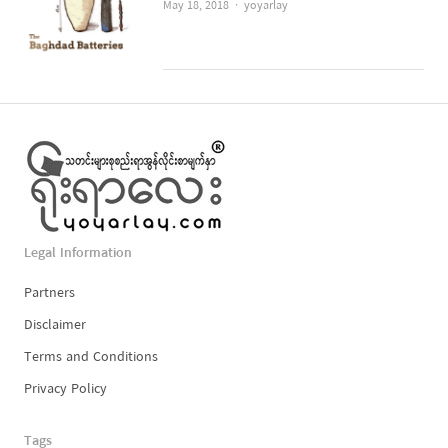
Author
May 18, 2018
yoyarlay
Legal Information
Partners
Disclaimer
Terms and Conditions
Privacy Policy
Tags