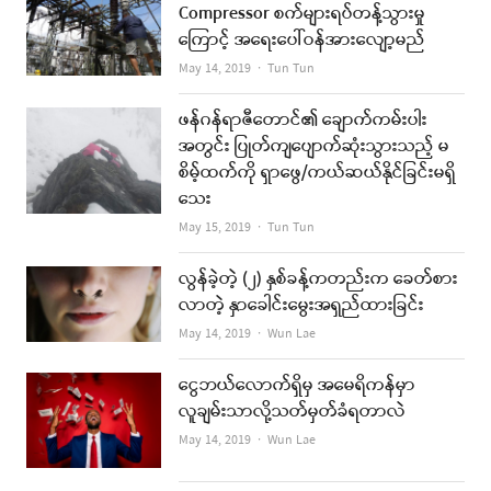
Compressor စက်များရပ်တန့်သွားမှု
ကြောင့် အရေးပေါ်ဝန်အားလျော့မည်
Author
May 14, 2019
Tun Tun
ဖန်ဂန်ရာဇီတောင်၏ ချောက်ကမ်းပါး
အတွင်း ပြုတ်ကျပျောက်ဆုံးသွားသည့် မ
စိမ့်ထက်ကို ရှာဖွေ/ကယ်ဆယ်နိုင်ခြင်းမရှိ
သေး
Author
May 15, 2019
Tun Tun
လွန်ခဲ့တဲ့ (၂) နှစ်ခန့်ကတည်းက ခေတ်စား
လာတဲ့ နှာခေါင်းမွေးအရှည်ထားခြင်း
Author
May 14, 2019
Wun Lae
ငွေဘယ်လောက်ရှိမှ အမေရိကန်မှာ
လူချမ်းသာလို့သတ်မှတ်ခံရတာလဲ
Author
May 14, 2019
Wun Lae