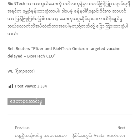
BioNTech က ကာကွယ်ဆေးကို မတ်လကုန်မှာ စတင်​​ဖြန့်​ဖြူး ရောင်းချဖို့
အရင်က မျှော်မှန်းထားခဲ့တာပါ။ ဒါပေမဲ့ ဇန်နဝါရီနှောင်းပိုင်းက ဆာဟင်
ဟာ ​ဖြန့်ဖြူးဖြစ်မဖြစ်ကတော့ ဆေးကုသမှုဆိုင်ရာဒေတာထိန်းချုပ်မှု
ဘယ်လောက်လိုအပ်လဲဆိုတာအပေါ်မူတည်တယ်လို့ ပြောကြားထားခဲ့ပါ
တယ်။
Ref: Reuters “Pfizer and BioNTech Omicron-targeted vaccine
delayed – BioNTech CEO”
WL (ရိုးရာလေး)
Post Views:
3,334
ဒေတာစုဆောင်းမှု
Post
Previous
Next
Previous
Next
ရေညှိအသုံးဝင်မှု အလားအလာ
နိုင်ငံအတွင်း Avatar ဇာတ်ကား