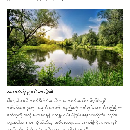
အသက်ကို ဉာဏ်စောင့်၏
ငါးရာ့ငါးဆယ် ဇာတ်နိပါတ်တော်များမှ ဇာတ်တော်တစ်ပုဒ်စီတွင်
သင်ခန်းစာယူစရာ အချက်အလက် အနည်းဆုံး တစ်ခုပါနေတတ်သည်မို့ စာ
ဖတ်သူတို့ အကျိုးများစေရန် ရည်ရွယ်ပြီး မှီငြမ်း ရေးသားလိုက်ပါသည်။
ရှေးအခါက ဒကရက္ခိုက်ဘီလူး အပိုင်စားရသော ရေကန်ကြီး တစ်ကန်ရှိ
သည်။ ထိုကန်သို့ ဆင်းသက်သော သတ္တဝါမှန်သမျှကို…