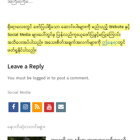
အကြိမ်ကြိမ်…
ရိုးရာလေးတွင် ဖော်ပြပါရှိသော ဆောင်းပါးများကို မည်သည့် Website နှင့်
Social Media များပေါ်တွင်မှ ပြန်လည်ကူးယူဖော်ပြခွင့်မပြုကြောင်း
အသိပေးအပ်ပါသည်။ အသေးစိတ်အချက်အလက်များကို
ဤနေရာ
တွင်
ဖတ်ရှုနိုင်ပါသည်။
Leave a Reply
You must be logged in to post a comment.
Social Media
f
i
r
y
e
a
n
s
o
m
c
s
s
u
a
နောက်ဆုံးသတင်းများ
e
t
t
i