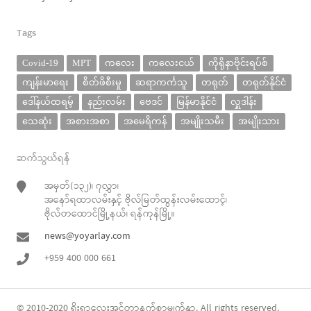
Tags
Covid-19
MPT
ကလေး
ကလေးငယ်
ကိုရိုနာဗိုင်းရပ်စ်
ကျန်းမာရေး
စိတ်ဖိစီးမှု
ဆရာကင်္ကသူ
တရုတ်
တရုတ်နိုင်ငံ
ဒေါ်နယ်ထရမ့်
နည်းလမ်း
ဗေဒင်
မြန်မာနိုင်ငံ
လှူဒါန်း
သေဆုံး
အစားအစာ
အမေရိကန်
အမျိုးသမီး
အမျိုးသား
ဆက်သွယ်ရန်
အမှတ်(၁၃၂)၊ ၇လွှာ၊
အနော်ရထာလမ်းနှင့် ဗိုလ်မြတ်ထွန်းလမ်းထောင့်၊
ဗိုလ်တထောင်မြို့နယ်၊ ရန်ကုန်မြို့။
news@yoyarlay.com
+959 400 000 661
© 2010-2020
ရိုးရာလေး
အင်တာနက်စာမျက်နှာ. All rights reserved.