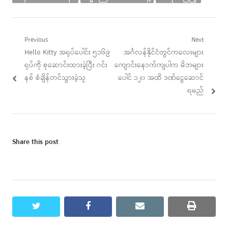
Post
Previous
Next
Previous
Next
Hello Kitty အရုပ်ပေါင်း ၅၁၆၉
အင်္ဂလန်နိုင်ငံတွင်ကလေးများ
navigation
post:
post:
ရုပ်ကို စုဆောင်းထားခဲ့ပြီး ဂင်း
ကျောင်းနောက်ကျပါက မိဘများ
နစ် စံချိန်တင်သွားခဲ့သူ
ပေါင် ၁၂၀ အထိ ဒဏ်ငွေဆောင်
ရမည်
Share this post
twitter
facebook
email
print