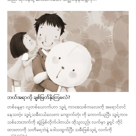
ဘယ်အရာကို ချစ်မြတ်နိုးကြမလဲ?
တစ်နေ့မှာ လူတစ်ယောက်ဟာ သူ့ရဲ့ ကားအသစ်ကလေးကို အရောင်တင်
နေသတဲ့။ သူ့ရဲ့သမီးငယ်လေးက ကျောက်တုံး ကို ကောက်ယူပြီး သူ့ရဲ့ကား
သစ်ဘေးဘက်ကို ဆွဲခြစ်လိုက်ပါတယ်။ ထိုသူလည်း လက်မှာ ခွရှင် ကိုင်
ထားတာကို သတိမရဘဲနဲ့ ဒေါသထွက်ပြီး သမီးဖြစ်သူရဲ့ လက်ကို