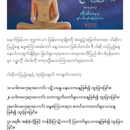
မနက်ဖြန်ဟာ ဗုဒ္ဓဘာသာ မြန်မာလူမျိုးတို့ အထွဋ်အမြတ်ထားရာ ဝါဆိုလ
ပြည့်နေ့ ဓမ္မစကြာအခါတော် နေ့ကလေး ဖြစ်ပါတယ်။ ဒီ ဝါဆို လပြည့်နေ့
နေဝင်လထွက်ချိန်မှာ မြတ်စွာဘုရားဟာ ဗာရာဏသီပြည် မိဂဒါဝုန်တော
မှာ ပဥ္ဒဝဂ္ဂီ ငါးပါးကို တရားဦးဟောကြားတော်မူခဲ့တာပါ။
ဝါဆိုလပြည့်နေ့ရဲ့ ထူးခြားချက် (၈)ချက်ကတော့
၁။ ဂေါတမဘုရားလောင်း ပဋိသန္ဓေ နေသောနေ့ဖြစ်၍ ထူးခြားခြင်း။
၂။ ဂေါတမဘုရားလောင်း တောထွက်တော်မူသောနေ့ဖြစ်၍ ထူးခြားခြင်း။
၃။ဂေါတမဘုရားလောင်း ဓမ္မစကြာတရား စတင်ဟောတော်မူသောနေ့
ဖြစ်၍ ထူးခြားခြင်း။
၄။ ရေမီး အစုံစုံတို့ဖြင့် တန်ခိုးပြာဋိဟာကို ပြတော်မူသောနေ့ဖြစ်၍ ထူးခြား
ခြင်း။