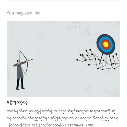
You may also like...
မရှုံးဖူးတဲ့လူ
တစ်နံနက်ခင်းမှာ ကျွန်တော်နဲ့ ငယ်သူငယ်ချင်းကျောင်းဆရာလေးတို့ ဆုံ
နေကြလက်ဖက်ရည်ဆိုင်မှာ ဆုံဖြစ်ကြပါတယ်။ ကျောင်းပိတ်တဲ့ ဥပုသ်နေ့
ဖြစ်တာကြောင့် အချိန်လည်းရတာနဲ့ပဲ Post Views: 2,985