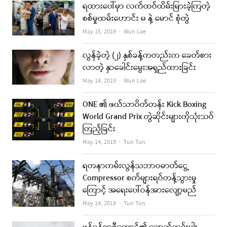
ရထားပေါ်မှာ လက်ထပ်ထိမ်းမြားခဲ့ကြတဲ့
စစ်မှုထမ်းဟောင်း မ နဲ့ မောင် စုံတွဲ
Author
May 15, 2019
Wun Lae
လွန်ခဲ့တဲ့ (၂) နှစ်ခန့်ကတည်းက ခေတ်စား
လာတဲ့ နှာခေါင်းမွေးအရှည်ထားခြင်း
Author
May 14, 2019
Wun Lae
ONE ၏ ဖယ်သာဝိတ်တန်း Kick Boxing
World Grand Prix တွဲဆိုင်းများကိုသုံးသပ်
ကြည့်ခြင်း
Author
May 14, 2019
Tun Tun
ရတနာကမ်းလွန်သဘာဝဓာတ်ငွေ့
Compressor စက်များရပ်တန့်သွားမှု
ကြောင့် အရေးပေါ်ဝန်အားလျော့မည်
Author
May 14, 2019
Tun Tun