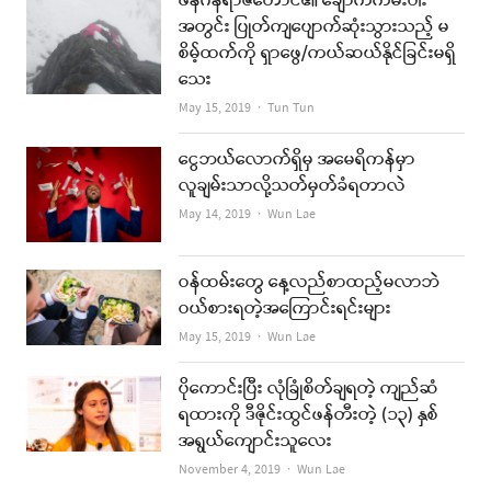
ဖန်ဂန်ရာဇီတောင်၏ ချောက်ကမ်းပါး
အတွင်း ပြုတ်ကျပျောက်ဆုံးသွားသည့် မ
စိမ့်ထက်ကို ရှာဖွေ/ကယ်ဆယ်နိုင်ခြင်းမရှိ
သေး
Author
May 15, 2019
Tun Tun
ငွေဘယ်လောက်ရှိမှ အမေရိကန်မှာ
လူချမ်းသာလို့သတ်မှတ်ခံရတာလဲ
Author
May 14, 2019
Wun Lae
ဝန်ထမ်းတွေ နေ့လည်စာထည့်မလာဘဲ
ဝယ်စားရတဲ့အကြောင်းရင်းများ
Author
May 15, 2019
Wun Lae
ပိုကောင်းပြီး လုံခြုံစိတ်ချရတဲ့ ကျည်ဆံ
ရထားကို ဒီဇိုင်းထွင်ဖန်တီးတဲ့ (၁၃) နှစ်
အရွယ်ကျောင်းသူလေး
Author
November 4, 2019
Wun Lae