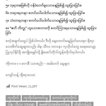
၅။ ဘုရားအဖြစ်ကို ဝန်ခံတော်မူသောနေ့ဖြစ်၍ ထူးခြားခြင်း။
၆။ တရားရတနာ စတင်ပေါ်ပေါက်သောနေ့ဖြစ်၍ ထူးခြားခြင်း။
၇။ သံဃာရတနာ စတင်ပေါ်ပေါက်သောနေ့ဖြစ်၍ ထူးခြားခြင်း။
၈။ “ဧဟိ ဘိက္ခု” ဟူသောစကားကို စတင်ကြားရသောနေ့ဖြစ်၍ ထူးခြား
ခြင်း
စတဲ့အချက်တွေပဲ ဖြစ်ပါတယ်။ ဒီလို နေ့ကောင်းနေ့မြတ်လေးမှာ ရိုးရာ
လေးမိတ်ဆွေများလည်း ဒါန၊ သီလ၊ ဘာဝနာ ကုသိုလ်တွေ မမေ့မလျော့
ပြုလုပ်နိုင်ဖို့ အကျိုးမျှော်လို့ နှိုးဆော်တိုက်တွန်းလိုက်ရပါတယ်။
ကိုးကား ။ ။ မာဂဓီ (သာစည်) – အခါတော် နေ့များ
ကျော်သန့် (ရိုးရာလေး)
Post Views:
11,207
ကုသိုလ်
ကုသိုလ်ကောင်းမှု
ကောင်းမှုကုသိုလ်
ဒါန၊ သီလ၊ ဘာဝနာ
ဓမ္မစကြာအခါတော်နေ့
ဝါဆိုလပြည့်