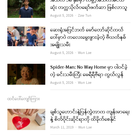
အသက် ၁၈ နှစ်မှာ ကမ္ဘာ့အသက်အငယ်
b
a
u
l
ဆုံး တက္ကသိုလ်ပရော်ဖက်ဆာ ဖြစ်လာသူ
o
g
b
Author
August 5, 2026
Zaw Tun
o
r
e
ဆေးရုံအပြင်ဘက် မော်တော်ဆိုင်ကယ်
k
a
ပေါ်မှာပဲ ကလေးမွေးဖွားခဲ့တဲ့ ဗီယက်နမ်
အမျိုးသမီး
m
Author
August 5, 2026
Wun Lae
Spider-Man: No Way Home မှာ ပါဝင်ခဲ့
တဲ့ မင်းသမီးကြီး မေရီရီဗီရာ ကွယ်လွန်
Author
August 5, 2026
Wun Lae
ထင်ပေါ်ကျော်ကြား
ချစ်သူဟောင်းနဲ့ပြန်တွဲတာက ကျန်းမာရေး
နဲ့ စိတ်ပိုင်းဆိုင်ရာကို ထိခိုက်စေနိုင်
Author
March 11, 2019
Wun Lae