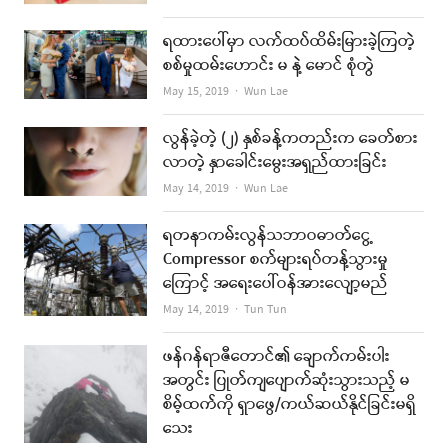
ရထားပေါ်မှာ လက်ထပ်ထိမ်းမြားခဲ့ကြတဲ့
စစ်မှုထမ်းဟောင်း မ နဲ့ မောင် စုံတွဲ
Author
May 15, 2019
Wun Lae
လွန်ခဲ့တဲ့ (၂) နှစ်ခန့်ကတည်းက ခေတ်စား
လာတဲ့ နှာခေါင်းမွေးအရှည်ထားခြင်း
Author
May 14, 2019
Wun Lae
ရတနာကမ်းလွန်သဘာဝဓာတ်ငွေ့
Compressor စက်များရပ်တန့်သွားမှု
ကြောင့် အရေးပေါ်ဝန်အားလျော့မည်
Author
May 14, 2019
Tun Tun
ဖန်ဂန်ရာဇီတောင်၏ ချောက်ကမ်းပါး
အတွင်း ပြုတ်ကျပျောက်ဆုံးသွားသည့် မ
စိမ့်ထက်ကို ရှာဖွေ/ကယ်ဆယ်နိုင်ခြင်းမရှိ
သေး