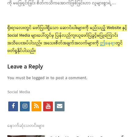
ကို မဖြေရှင်းခြင်း စိတ်ကသိကအောက်ဖြစ်ခြင်းဟာ လူများစွာရဲ့…
ရိုးရာလေးတွင် ဖော်ပြပါရှိသော ဆောင်းပါးများကို မည်သည့် Website နှင့်
Social Media များပေါ်တွင်မှ ပြန်လည်ကူးယူဖော်ပြခွင့်မပြုကြောင်း
အသိပေးအပ်ပါသည်။ အသေးစိတ်အချက်အလက်များကို
ဤနေရာ
တွင်
ဖတ်ရှုနိုင်ပါသည်။
Leave a Reply
You must be logged in to post a comment.
Social Media
f
i
r
y
e
a
n
s
o
m
c
s
s
u
a
နောက်ဆုံးသတင်းများ
e
t
t
i