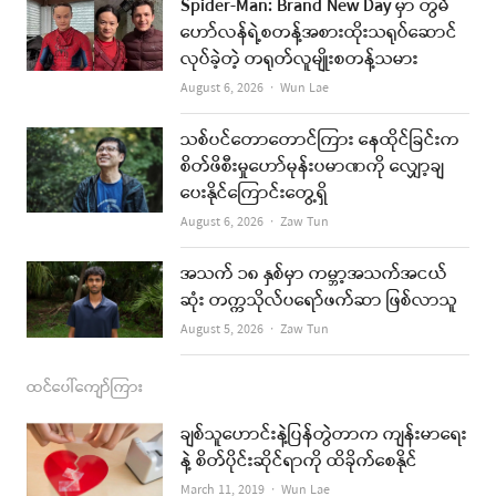
Spider-Man: Brand New Day မှာ တွမ်
b
a
u
l
ဟော်လန်ရဲ့စတန့်အစားထိုးသရုပ်ဆောင်
လုပ်ခဲ့တဲ့ တရုတ်လူမျိုးစတန့်သမား
o
g
b
Author
August 6, 2026
Wun Lae
o
r
e
k
a
သစ်ပင်တောတောင်ကြား နေထိုင်ခြင်းက
စိတ်ဖိစီးမှုဟော်မုန်းပမာဏကို လျှော့ချ
m
ပေးနိုင်ကြောင်းတွေ့ရှိ
Author
August 6, 2026
Zaw Tun
အသက် ၁၈ နှစ်မှာ ကမ္ဘာ့အသက်အငယ်
ဆုံး တက္ကသိုလ်ပရော်ဖက်ဆာ ဖြစ်လာသူ
Author
August 5, 2026
Zaw Tun
ထင်ပေါ်ကျော်ကြား
ချစ်သူဟောင်းနဲ့ပြန်တွဲတာက ကျန်းမာရေး
နဲ့ စိတ်ပိုင်းဆိုင်ရာကို ထိခိုက်စေနိုင်
Author
March 11, 2019
Wun Lae