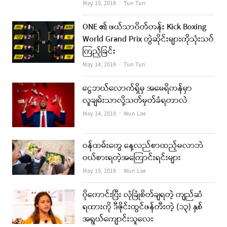
Author
May 15, 2019
Tun Tun
ONE ၏ ဖယ်သာဝိတ်တန်း Kick Boxing
World Grand Prix တွဲဆိုင်းများကိုသုံးသပ်
ကြည့်ခြင်း
Author
May 14, 2019
Tun Tun
ငွေဘယ်လောက်ရှိမှ အမေရိကန်မှာ
လူချမ်းသာလို့သတ်မှတ်ခံရတာလဲ
Author
May 14, 2019
Wun Lae
ဝန်ထမ်းတွေ နေ့လည်စာထည့်မလာဘဲ
ဝယ်စားရတဲ့အကြောင်းရင်းများ
Author
May 15, 2019
Wun Lae
ပိုကောင်းပြီး လုံခြုံစိတ်ချရတဲ့ ကျည်ဆံ
ရထားကို ဒီဇိုင်းထွင်ဖန်တီးတဲ့ (၁၃) နှစ်
အရွယ်ကျောင်းသူလေး