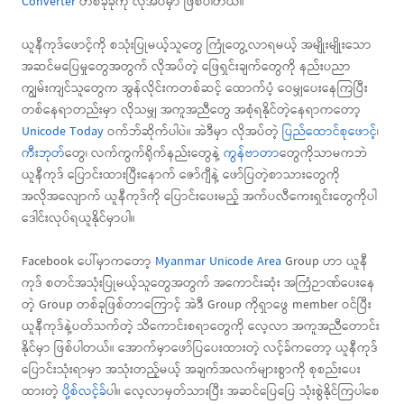
Converter
တစ်ခုခုကို လိုအပ်မှာ ဖြစ်ပါတယ်။
ယူနီကုဒ်ဖောင့်ကို စသုံးပြုမယ့်သူတွေ ကြုံတွေ့လာရမယ့် အမျိုးမျိုးသော
အဆင်မပြေမှုတွေအတွက် လိုအပ်တဲ့ ဖြေရှင်းချက်တွေကို နည်းပညာ
ကျွမ်းကျင်သူတွေက အွန်လိုင်းကတစ်ဆင့် ထောက်ပံ့ ဝေမျှပေးနေကြပြီး
တစ်နေရာတည်းမှာ လိုသမျှ အကူအညီတွေ အစုံရနိုင်တဲ့နေရာကတော့
Unicode Today
ဝက်ဘ်ဆိုက်ပါပဲ။ အဲဒီမှာ လိုအပ်တဲ့
ပြည်ထောင်စုဖောင့်
၊
ကီးဘုတ်
တွေ၊ လက်ကွက်ရိုက်နည်းတွေနဲ့
ကွန်ဗာတာ
တွေကိုသာမကဘဲ
ယူနီကုဒ် ပြောင်းထားပြီးနောက် ဇော်ဂျီနဲ့ ဖော်ပြတဲ့စာသားတွေကို
အလိုအလျောက် ယူနီကုဒ်ကို ပြောင်းပေးမည့် အက်ပလီကေးရှင်းတွေကိုပါ
ဒေါင်းလုပ်ရယူနိုင်မှာပါ။
Facebook ပေါ်မှာကတော့
Myanmar Unicode Area
Group ဟာ ယူနီ
ကုဒ် စတင်အသုံးပြုမယ့်သူတွေအတွက် အကောင်းဆုံး အကြံဉာဏ်ပေးနေ
တဲ့ Group တစ်ခုဖြစ်တာကြောင့် အဲဒီ Group ကိုရှာဖွေ member ဝင်ပြီး
ယူနီကုဒ်နဲ့ပတ်သက်တဲ့ သိကောင်းစရာတွေကို လေ့လာ အကူအညီတောင်း
နိုင်မှာ ဖြစ်ပါတယ်။ အောက်မှာဖော်ပြပေးထားတဲ့ လင့်ခ်ကတော့ ယူနီကုဒ်
ပြောင်းသုံးရာမှာ အသုံးတည့်မယ့် အချက်အလက်များစွာကို စုစည်းပေး
ထားတဲ့
ပို့စ်လင့်ခ်
ပါ။ လေ့လာမှတ်သားပြီး အဆင်ပြေပြေ သုံးစွဲနိုင်ကြပါစေ