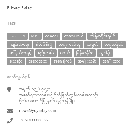
Privacy Policy
Tags
Covid-19
MPT
ကလေး
ကလေးငယ်
ကိုရိုနာဗိုင်းရပ်စ်
ကျန်းမာရေး
စိတ်ဖိစီးမှု
ဆရာကင်္ကသူ
တရုတ်
တရုတ်နိုင်ငံ
ဒေါ်နယ်ထရမ့်
နည်းလမ်း
ဗေဒင်
မြန်မာနိုင်ငံ
လှူဒါန်း
သေဆုံး
အစားအစာ
အမေရိကန်
အမျိုးသမီး
အမျိုးသား
ဆက်သွယ်ရန်
အမှတ်(၁၃၂)၊ ၇လွှာ၊
အနော်ရထာလမ်းနှင့် ဗိုလ်မြတ်ထွန်းလမ်းထောင့်၊
ဗိုလ်တထောင်မြို့နယ်၊ ရန်ကုန်မြို့။
news@yoyarlay.com
+959 400 000 661