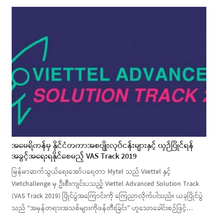
အမေရိကန်မှ နိုင်ငံတကာအစပျိုးလုပ်ငန်းများနှင့် ယှဉ်ပြိုင်ရန်
အခွင့်အရေးရနိုင်စေမည့် VAS Track 2019
မြန်မာဆက်သွယ်ရေးအော်ပရေတာ Mytel သည် Viiettel နှင့်
Vietchallenge မှ ဦးစီးကျင်းပသည့် Viettel Advanced Solution Track
(VAS Track 2019) ပြိုင်ပွဲအကြောင်းကို ကြေညာလိုက်ပါသည်။ ယခုပြိုင်ပွဲ
သည် “အမှန်တရားအသစ်များကိုဖန်တီးခြင်း” ဟူသောခေါင်းစဉ်ဖြင့်…