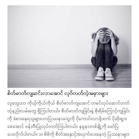
စိတ်ဓာတ်ကျဆင်းလာအောင် လုပ်တတ်တဲ့အမှားများ
လူတွေဟာ ကိုယ့်ကိုယ်ကိုယ် စိတ်ဓာတ်ကျအောင် တမင်လုပ်ဆောင်တတ်
တဲ့နည်းလမ်းတွေ ရှိကြပါတယ်။ စိတ်ဓာတ်ကျခြင်းနဲ့ စိုးရိမ်ကြောင့်ကျခြင်း
ကို ခံစားနေရသူများဟာပြဿနာတွေကို ပိုကောင်းလာဖို့ထက် ပိုဆိုးရွား
စေအောင် ဖန်တီးပြုလုပ်တတ်ကြပါတယ်။ နမူနာတစ်ချို့ကို ဖော်ပြ
ပေးလိုက်ပါတယ်။ ၁။ မိမိကို စိတ်အနှောင့်အယှက်ပေးနေတဲ့ ပြဿနာများ