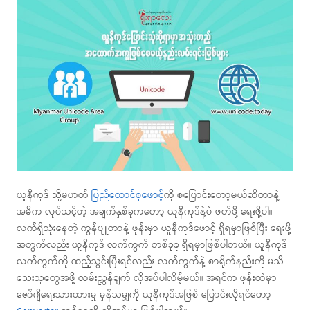
ယူနီကုဒ် သို့မဟုတ်
ပြည်ထောင်စုဖောင့်
ကို စပြောင်းတော့မယ်ဆိုတာနဲ့
အဓိက လုပ်သင့်တဲ့ အချက်နှစ်ခုကတော့ ယူနီကုဒ်နဲ့ပဲ ဖတ်ဖို့ ရေးဖို့ပါ။
လက်ရှိသုံးနေတဲ့ ကွန်ပျူတာနဲ့ ဖုန်းမှာ ယူနီကုဒ်ဖောင့် ရှိရမှာဖြစ်ပြီး ရေးဖို့
အတွက်လည်း ယူနီကုဒ် လက်ကွက် တစ်ခုခု ရှိရမှာဖြစ်ပါတယ်။ ယူနီကုဒ်
လက်ကွက်ကို ထည့်သွင်းပြီးရင်လည်း လက်ကွက်နဲ့ စာရိုက်နည်းကို မသိ
သေးသူတွေအဖို့ လမ်းညွှန်ချက် လိုအပ်ပါလိမ့်မယ်။ အရင်က ဖုန်းထဲမှာ
ဇော်ဂျီရေးသားထားမှု မှန်သမျှကို ယူနီကုဒ်အဖြစ် ပြောင်းလိုရင်တော့