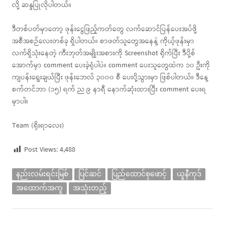
လို့ ဆန္ဒပြုလိုပါတယ်။
ဒီတစ်ပတ်မှာတော့ ဖုန်းငွေဖြည့်ကတ်တွေ လက်ဆောင်ပြန်ပေးအပ်ဖို့
အစီအစဉ်လေးတစ်ခု ရှိပါတယ်။ စာဖတ်သူတွေအနေနဲ့ ကိုယ့်ဖုန်းမှာ
လက်ရှိသုံးနေတဲ့ ကီးဘုတ်အမျိုးအစားကို Screenshot ရိုက်ပြီး ဒီပို့စ်
အောက်မှာ comment ပေးခဲ့ရုံပါပဲ။ comment ပေးသူတွေထဲက ၁၀ ဦးကို
ကျပန်းရွေးချယ်ပြီး ဖုန်းဘေလ် ၃၀၀၀ စီ ပေးပို့သွားမှာ ဖြစ်ပါတယ်။ ဒီနေ့
စက်တင်ဘာ (၁၅) ရက် ည ၉ နာရီ နောက်ဆုံးထားပြီး comment ပေးရ
မှာပါ။
Team (ရိုးရာလေး)
Post Views:
4,488
နည်းလမ်းရင်းမြစ်
ပြင်ဆင်
ပြည်ထောင်စုဖောင့်
ယူနီကုဒ်
အထောက်အကူ
အသုံးတည့်