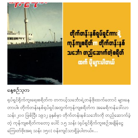
နေ့စဉ်သုတ
ရုပ်ရှင်ရိုက်ကူးရေးစရိတ်က တကယ့်သင်္ဘောရဲ့တန်ဖိုးထက်တောင် များနေ
တာပါ။ တိုက်တန်းနစ်ရုပ်ရှင်အတွက်ကုန်ကျစရိတ်က အမေရိကန်ဒေါ်လာ
သန်း ၂၀၀ ဖြစ်ပြီး ၁၉၁၂ ခုနှစ်မှာ တိုက်တန်းနစ်သင်္ဘောကို တည်ဆောက်ခဲ့
တဲ့ ကုန်ကျစရိတ်ကတော့ ပေါင် ၁.၅ သန်း (ရုပ်ရှင်ရိုက်ကူးစဉ်အချိန်ငွေ
ကြေးတ်ဖိုးအရ သန်း ၁၅၀) ဝန်းကျင်သာရှိခဲ့ပါတယ်။…