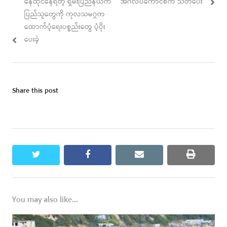
နေထိုင်နေရတဲ့ ရှမ်းပြည်နယ်က
အင်္ဂလိပ်ကောင်စီက သတိပေး
ပြည်သူတွေကို ကုလသမဂ္ဂက
ထောက်ပံ့ရေးပစ္စည်းတွေ ပံ့ပိုး
ပေးခဲ့
Share this post
twitter
facebook
email
print
You may also like...