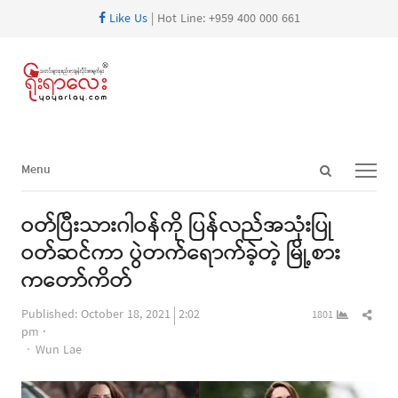
Like Us
| Hot Line: +959 400 000 661
Open
Menu
Menu
search
panel
ဝတ်ပြီးသားဂါဝန်ကို ပြန်လည်အသုံးပြု
ဝတ်ဆင်ကာ ပွဲတက်ရောက်ခဲ့တဲ့ မြို့စား
ကတော်ကိတ်
Shar
Published:
October 18, 2021
2:02
1801
this
pm
Author
post
Wun Lae