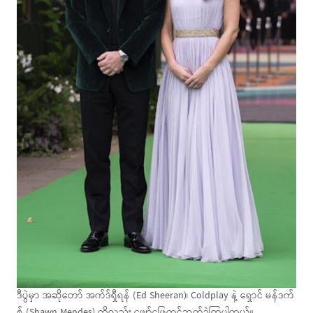
ဒီပွဲမှာ အဆိုတော် အက်ဒ်ရှီရန် (Ed Sheeran)၊ Coldplay နဲ့ ရှောင် မန်ဒက်
စ် (Shawn Mendes) တို့လည်း ဖျော်ဖြေတင်ဆက်ခဲ့ကြပါတယ်။