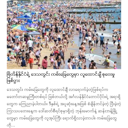
ဗြိတိန်နိုင်ငံရဲ့ ဒေသတွင်း ကမ်းခြေတွေမှာ လူထောင်ချီ စုဝေးမှု
ဖြစ်ပွား
ဒေသတွင်း ကမ်းခြေတွေကို လူထောင်ချီ လာရောက်ခဲ့တဲ့ဖြစ်ရပ်က
မတော်တဆမှုကြီးတစ်ရပ် ဖြစ်တယ်လို့ အင်္ဂလန်နိုင်ငံတောင်ပိုင်းရဲ့ အရာရှိ
တွေက ကြေညာခဲ့ပါတယ်။ ဒီနှစ်ရဲ့ အပူဆုံးနေ့အဖြစ် စံချိန်တင်ခဲ့တဲ့ ပြီးခဲ့တဲ့
ကြာသပတေးနေ့က ဒေါ်ဆတ်စီရင်စုမှာရှိတဲ့ ဘုန်းမောက်နဲ့ ဆန်းဘန့်မြို့
တွေမှာ ကမ်းခြေတွေကို လူအုပ်ကြီး ရောက်ရှိလာခဲ့တာပါ။ ကမ်းခြေတွေ
ကို…