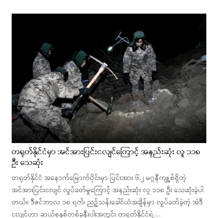
တရုတ်နိုင်ငံမှာ အင်အားပြင်းငလျင်ကြောင့် အနည်းဆုံး လူ ၁၁၈
ဦး သေဆုံး
တရုတ်နိုင်ငံ အနောက်မြောက်ပိုင်းမှာ ပြင်းအား ၆.၂ မဂ္ဂနီကျူ့စ်ရှိတဲ့
အင်အားပြင်းငလျင် လှုပ်ခတ်မှုကြောင့် အနည်းဆုံး လူ ၁၁၈ ဦး သေဆုံးခဲ့ပါ
တယ်။ ဒီဇင်ဘာလ ၁၈ ရက်၊ ညဉ့်သန်းခေါင်ယံအချိန်မှာ လှုပ်ခတ်ခဲ့တဲ့ အဲဒီ
ငလျင်ဟာ ဆယ်စုနှစ်တစ်ခုနီးပါးအတွင်း တရုတ်နိုင်ငံရဲ့…