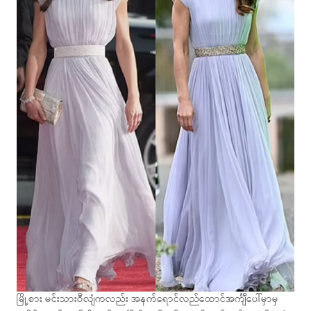
မြို့စား မင်းသားဝီလျံကလည်း အနက်ရောင်လည်ထောင်အင်္ကျီပေါ်မှာမှ