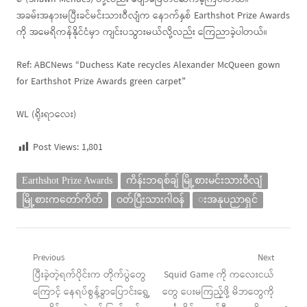
အခမ်းအနားမပြီးခင်မင်းသားဝီလျံက နောက်နှစ် Earthshot Prize Awards
ကို အမေရိကန်နိုင်ငံမှာ ကျင်းပသွားမယ်လို့လည်း ကြေညာခဲ့ပါတယ်။
Ref: ABCNews “Duchess Kate recycles Alexander McQueen gown
for Earthshot Prize Awards green carpet”
WL (ရိုးရာလေး)
Post Views:
1,801
Earthshot Prize Awards
ကိန်းဘရစ်ချ် မြို့စားမင်းသားဝီလျံ
မြို့စားကတော်ကိတ်
ဝတ်ပြီးသားဂါဝန်
းအနုပညာရှင်
Post
Previous
Next
Previous
Next
ပြီးခဲ့တဲ့ရက်ပိုင်းက တိုက်ပွဲတွေ
Squid Game ကို ကလေးငယ်
navigation
post:
post:
ကြောင့် နေရပ်စွန့်ခွာပြောင်းရွှေ့
တွေ ပေးမကြည့်ဖို့ မိဘတွေကို