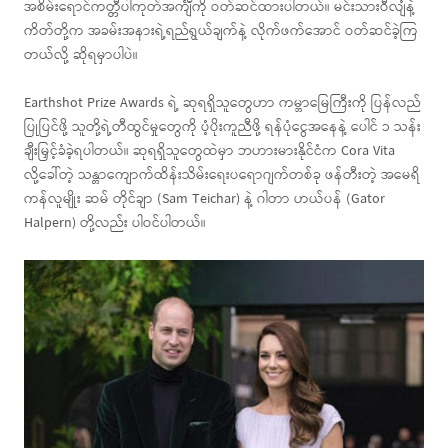
အစိမ်းရောင်ကတ္တီပါကုတ်အင်္ကျီကို ဝတ်ဆင်ထားပါတယ်။ မင်းသားဝီလျံနဲ့
ကိတ်တို့က အခမ်းအနားရဲ့ရည်ရွယ်ချက်နဲ့ လိုက်ဖက်အောင် ဝတ်ဆင်ခဲ့ကြ
တယ်လို့ ဆိုရမှာပါပဲ။
Earthshot Prize Awards ရဲ့ ဆုရရှိသူတွေဟာ ကမ္ဘာမြေကြီးကို ပြန်လည်
ပြုပြင်ဖို့ သူတို့ရဲ့တီထွင်မှုတွေကို ပံ့ပိုးကူညီဖို့ ရန်ပုံငွေအနေနဲ့ ပေါင် ၁ သန်း
ချီးမြှင့်ခံခဲ့ရပါတယ်။ ဆုရရှိသူတွေထဲမှာ ဘဟားမားနိုင်ငံက Cora Vita
လို့‌ခေါ်တဲ့ သန္တာကျောက်ထိန်းသိမ်းရေးပရောဂျက်တစ်ခု ဖန်တီးတဲ့ အမေရိ
ကန်လူမျိုး ဆမ် တိုင်ချာ (Sam Teichar) နဲ့ ဂါတာ ဟယ်ပန် (Gator
Halpern) တို့လည်း ပါဝင်ပါတယ်။