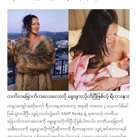
တတိယမြောက်ကလေးလေးကို မွေးဖွားလိုက်ပြီဖြစ်တဲ့ ရီဟားနား
ကမ္ဘာကျော်အဆိုတော် ရီဟားနားကတော့ အခုဆို ကလေး ၃ ယောက်မိခင်
ဖြစ်သွားပါပြီ။ သူ့ရဲ့လက်တွဲဖော် ASAP Rocky နဲ့ ရထားတဲ့ တတိယ
မြောက်ကလေးလေးကို မွေးဖွားလိုက်ပြီပဲဖြစ်ပါတယ်။ တတိယမြောက်
သမီးလေးကို မွေးဖွားလိုက်ပြီဆိုတာကို ရီဟားနားက သူ့ရဲ့အင်စတာဂရမ်
အကောင့်ကနေ ပန်းရောင်စောင်ထည်လေးနဲ့ ထွေးပွေ့ထားတဲ့ မွေးကင်းစ