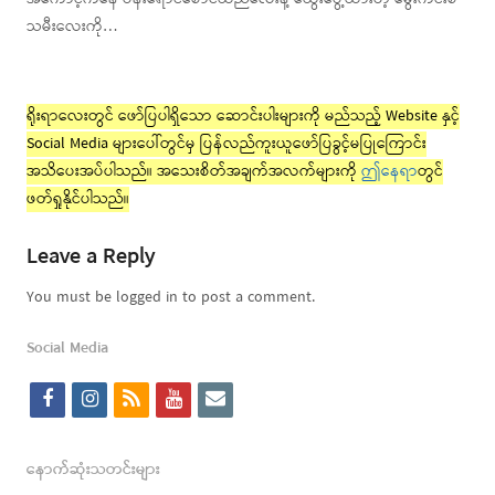
သမီးလေးကို…
ရိုးရာလေးတွင် ဖော်ပြပါရှိသော ဆောင်းပါးများကို မည်သည့် Website နှင့်
Social Media များပေါ်တွင်မှ ပြန်လည်ကူးယူဖော်ပြခွင့်မပြုကြောင်း
အသိပေးအပ်ပါသည်။ အသေးစိတ်အချက်အလက်များကို
ဤနေရာ
တွင်
ဖတ်ရှုနိုင်ပါသည်။
Leave a Reply
You must be logged in to post a comment.
Social Media
f
i
r
y
e
a
n
s
o
m
c
s
s
u
a
နောက်ဆုံးသတင်းများ