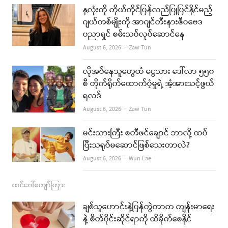
e
t
t
i
နှလုံးကို ကိုယ်တိုင်ပြန်လည်ပြုပြင်နိုင်မည့်
b
a
u
l
ဂျယ်တစ်မျိုးကို အာဂျင်တီးနားဇီဝဗေဒ
ပညာရှင် စမ်းသပ်လုပ်ဆောင်နေ
o
g
b
Author
August 6, 2026
Zaw Tun
o
r
e
k
a
လိုအပ်နေသူတွေထံ ငွေသား ဒေါ်လာ ၅၅၀
စီ တိုက်ရိုက်ထောက်ပံ့မှုရဲ့ အံ့အားသင့်ဖွယ်
m
ရလဒ်
Author
August 6, 2026
Zaw Tun
မင်းသားကြီး စတီဖင်ချောင် ဘာလို့ ထပ်
ပြီးသရုပ်မဆောင်ဖြစ်သေးတာလဲ?
Author
August 6, 2026
Wun Lae
ထင်ပေါ်ကျော်ကြား
ချစ်သူဟောင်းနဲ့ပြန်တွဲတာက ကျန်းမာရေး
နဲ့ စိတ်ပိုင်းဆိုင်ရာကို ထိခိုက်စေနိုင်