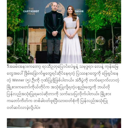
ဒီအခမ်းအနားကတော့ ရာသီဉတုပြောင်းလဲမှုနဲ့ သမုဒ္ဒရာ၊ လေနဲ့ ကုန်းမြေ
တွေအပေါ် ခြိမ်းခြောက်မှုတွေရင်ဆိုင်နေရတဲ့ ပြဿနာတွေကို ဖြေရှင်းနေ
တဲ့ Winner (၅) ဉီးကို ဂုဏ်ပြုဖို့ဖြစ်ပါတယ်။ အဲဒီပွဲကို တက်ရောက်လာတဲ့
မြို့စားကတော်ကိုယ်တိုင်က အသုံးပြုလို့ရတဲ့ပစ္စည်းတွေကို ဘယ်လို
ပြန်လည်အသုံးပြုရမလဲဆိုတာကို သက်သေပြလိုက်ပါတယ်။ မြို့စား
ကတော်ကိတ်က တစ်ခါဝတ်ဖူးပြီးသားဝတ်စုံကို ပြန်လည်အသုံးပြု
ဝတ်ဆင်လာခဲ့လို့ပါပဲ။