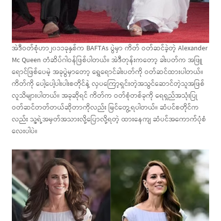
အဲဒီဝတ်စုံဟာ၂၀၁၁ခုနှစ်က BAFTAs ပွဲမှာ ကိတ် ဝတ်ဆင်ခဲ့တဲ့ Alexander
Mc Queen တံဆိပ်ဂါဝန်ဖြစ်ပါတယ်။ အဲဒီတုန်းကတော့ ခါးပတ်က အဖြူ
ရောင်ဖြစ်ပေမဲ့ အခုပွဲမှာတော့ ရွှေရောင်ခါးပတ်ကို ဝတ်ဆင်ထားပါတယ်။
ကိတ်ကို ပေါ့ပေါ့ပါးပါးစတိုင်နဲ့ လှပကြော့ရှင်းတဲ့အသွင်ဆောင်တဲ့သူအဖြစ်
လူသိများပါတယ်။ အခုဆိုရင် ကိတ်က ဝတ်စုံတစ်ခုကို ရေရှည်အသုံးပြု
ဝတ်ဆင်တတ်တယ်ဆိုတာကိုလည်း မြင်တွေ့ရပါတယ်။ ဆံပင်စတိုင်က
လည်း သူ့ရဲ့အမှတ်အသားလို့ပြောလို့ရတဲ့ ထားနေကျ ဆံပင်အကောက်ပုံစံ
လေးပါပဲ။