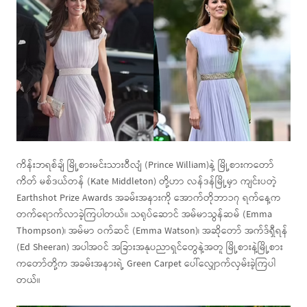
ကိန်းဘရစ်ချ် မြို့စားမင်းသားဝီလျံ (Prince William)နဲ့ မြို့စားကတော်
ကိတ် မစ်ဒယ်တန် (Kate Middleton) တို့ဟာ လန်ဒန်မြို့မှာ ကျင်းပတဲ့
Earthshot Prize Awards အခမ်းအနားကို အောက်တိုဘာ၁၇ ရက်နေ့က
တက်ရောက်လာခဲ့ကြပါတယ်။ သရုပ်ဆောင် အမ်မာသွန်ဆမ် (Emma
Thompson)၊ အမ်မာ ဝက်ဆင် (Emma Watson)၊ အဆိုတော် အက်ဒ်ရှီရန်
(Ed Sheeran) အပါအဝင် အခြားအနုပညာရှင်တွေနဲ့အတူ မြို့စားနဲ့မြို့စား
ကတော်တို့က အခမ်းအနားရဲ့ Green Carpet ပေါ်လျှောက်လှမ်းခဲ့ကြပါ
တယ်။