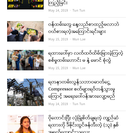
ကြည့်ခြင်း
Author
May 14, 2019
Tun Tun
ဝန်ထမ်းတွေ နေ့လည်စာထည့်မလာဘဲ
ဝယ်စားရတဲ့အကြောင်းရင်းများ
Author
May 15, 2019
Wun Lae
ရထားပေါ်မှာ လက်ထပ်ထိမ်းမြားခဲ့ကြတဲ့
စစ်မှုထမ်းဟောင်း မ နဲ့ မောင် စုံတွဲ
Author
May 15, 2019
Wun Lae
ရတနာကမ်းလွန်သဘာဝဓာတ်ငွေ့
Compressor စက်များရပ်တန့်သွားမှု
ကြောင့် အရေးပေါ်ဝန်အားလျော့မည်
Author
May 14, 2019
Tun Tun
ပိုကောင်းပြီး လုံခြုံစိတ်ချရတဲ့ ကျည်ဆံ
ရထားကို ဒီဇိုင်းထွင်ဖန်တီးတဲ့ (၁၃) နှစ်
အရွယ်ကျောင်းသူလေး