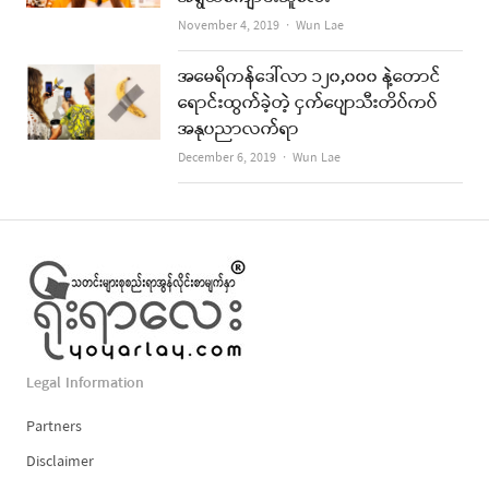
Author
November 4, 2019
Wun Lae
အမေရိကန်ဒေါ်လာ ၁၂၀,၀၀၀ နဲ့တောင်
ရောင်းထွက်ခဲ့တဲ့ ငှက်ပျောသီးတိပ်ကပ်
အနုပညာလက်ရာ
Author
December 6, 2019
Wun Lae
Legal Information
Partners
Disclaimer