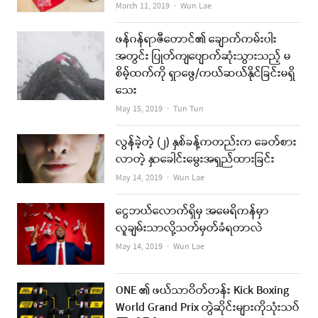
Author
March 11, 2019
Wun Lae
ဖန်ဂန်ရာဇီတောင်၏ ချောက်ကမ်းပါး
အတွင်း ပြုတ်ကျပျောက်ဆုံးသွားသည့် မ
စိမ့်ထက်ကို ရှာဖွေ/ကယ်ဆယ်နိုင်ခြင်းမရှိ
သေး
Author
May 15, 2019
Tun Tun
လွန်ခဲ့တဲ့ (၂) နှစ်ခန့်ကတည်းက ခေတ်စား
လာတဲ့ နှာခေါင်းမွေးအရှည်ထားခြင်း
Author
May 14, 2019
Wun Lae
ငွေဘယ်လောက်ရှိမှ အမေရိကန်မှာ
လူချမ်းသာလို့သတ်မှတ်ခံရတာလဲ
Author
May 14, 2019
Wun Lae
ONE ၏ ဖယ်သာဝိတ်တန်း Kick Boxing
World Grand Prix တွဲဆိုင်းများကိုသုံးသပ်