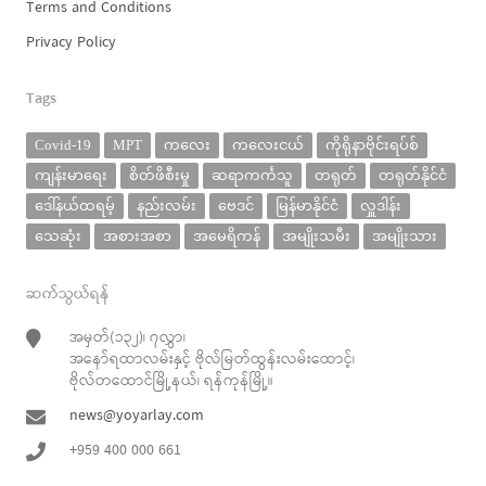
Terms and Conditions
Privacy Policy
Tags
Covid-19
MPT
ကလေး
ကလေးငယ်
ကိုရိုနာဗိုင်းရပ်စ်
ကျန်းမာရေး
စိတ်ဖိစီးမှု
ဆရာကင်္ကသူ
တရုတ်
တရုတ်နိုင်ငံ
ဒေါ်နယ်ထရမ့်
နည်းလမ်း
ဗေဒင်
မြန်မာနိုင်ငံ
လှူဒါန်း
သေဆုံး
အစားအစာ
အမေရိကန်
အမျိုးသမီး
အမျိုးသား
ဆက်သွယ်ရန်
အမှတ်(၁၃၂)၊ ၇လွှာ၊
အနော်ရထာလမ်းနှင့် ဗိုလ်မြတ်ထွန်းလမ်းထောင့်၊
ဗိုလ်တထောင်မြို့နယ်၊ ရန်ကုန်မြို့။
news@yoyarlay.com
+959 400 000 661