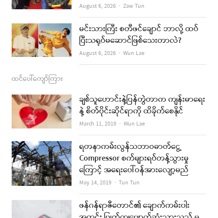
Author
August 6, 2026
Zaw Tun
မင်းသားကြီး စတီဖင်ချောင် ဘာလို့ ထပ်
ပြီးသရုပ်မဆောင်ဖြစ်သေးတာလဲ?
Author
August 6, 2026
Wun Lae
ထင်ပေါ်ကျော်ကြား
ချစ်သူဟောင်းနဲ့ပြန်တွဲတာက ကျန်းမာရေး
နဲ့ စိတ်ပိုင်းဆိုင်ရာကို ထိခိုက်စေနိုင်
Author
March 11, 2019
Wun Lae
ရတနာကမ်းလွန်သဘာဝဓာတ်ငွေ့
Compressor စက်များရပ်တန့်သွားမှု
ကြောင့် အရေးပေါ်ဝန်အားလျော့မည်
Author
May 14, 2019
Tun Tun
ဖန်ဂန်ရာဇီတောင်၏ ချောက်ကမ်းပါး
အတွင်း ပြုတ်ကျပျောက်ဆုံးသွားသည့် မ