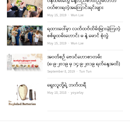
ဝန်ထမ်းတွေ နေ့လည်စာထည့်မလာဘဲ
ဝယ်စားရတဲ့အကြောင်းရင်းများ
Author
May 15, 2019
Wun Lae
ရထားပေါ်မှာ လက်ထပ်ထိမ်းမြားခဲ့ကြတဲ့
စစ်မှုထမ်းဟောင်း မ နဲ့ မောင် စုံတွဲ
Author
May 15, 2019
Wun Lae
အပတ်စဉ် ဗေဒင်ဟောစာတမ်း
(၈-၉-၂၀၁၉ မှ ၁၄-၉-၂၀၁၉ ရက်နေ့အထိ)
Author
September 8, 2019
Tun Tun
ရှေးလူတို့ရဲ့ ဘက်ထရီ
Author
May 18, 2018
yoyarlay