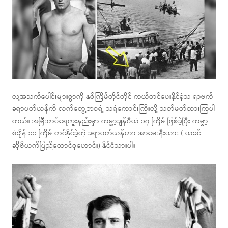
လူ့အသက်ပေါင်းများစွာကို နှစ်ကြိမ်တိုင်တိုင် ကယ်တင်ပေးနိုင်ခဲ့သူ ရှာဗက်
ခရာပတ်ယန်ကို လက်တွေ့ဘဝရဲ့ သူရဲကောင်းကြီးလို့ သတ်မှတ်ထားကြပါ
တယ်။ အမြီးတပ်ရေကူးနည်းမှာ ကမ္ဘာ့ချန်ပီယံ ၁၇ ကြိမ် ဖြစ်ခဲ့ပြီး ကမ္ဘာ့
စံချိန် ၁၁ ကြိမ် တင်နိုင်ခဲ့တဲ့ ခရာပတ်ယန်ဟာ အာမေးနီးယား ( ယခင်
ဆိုဗီယက်ပြည်ထောင်စုဟောင်း) နိုင်ငံသားပါ။