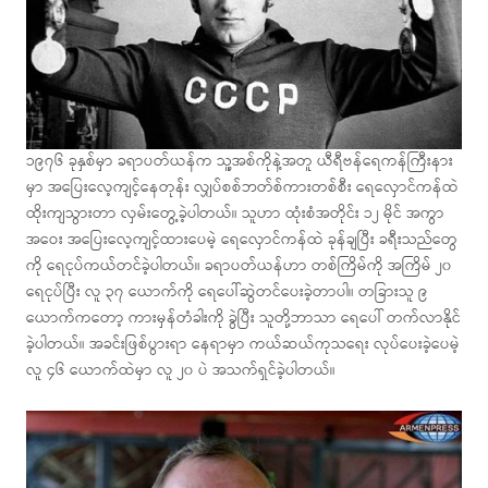
၁၉၇၆ ခုနှစ်မှာ ခရာပတ်ယန်က သူ့အစ်ကိုနဲ့အတူ ယီရီဗန်ရေကန်ကြီးနား
မှာ အပြေးလေ့ကျင့်နေတုန်း လျှပ်စစ်ဘတ်စ်ကားတစ်စီး ရေလှောင်ကန်ထဲ
ထိုးကျသွားတာ လှမ်းတွေ့ခဲ့ပါတယ်။ သူဟာ ထုံးစံအတိုင်း ၁၂ မိုင် အကွာ
အဝေး အပြေးလေ့ကျင့်ထားပေမဲ့ ရေလှောင်ကန်ထဲ ခုန်ချပြီး ခရီးသည်တွေ
ကို ရေငုပ်ကယ်တင်ခဲ့ပါတယ်။ ခရာပတ်ယန်ဟာ တစ်ကြိမ်ကို အကြိမ် ၂၀
ရေငုပ်ပြီး လူ ၃၇ ယောက်ကို ရေပေါ်ဆွဲတင်ပေးခဲ့တာပါ။ တခြားသူ ၉
ယောက်ကတော့ ကားမှန်တံခါးကို ခွဲပြီး သူတို့ဘာသာ ရေပေါ် တက်လာနိုင်
ခဲ့ပါတယ်။ အခင်းဖြစ်ပွားရာ နေရာမှာ ကယ်ဆယ်ကုသရေး လုပ်ပေးခဲ့ပေမဲ့
လူ ၄၆ ယောက်ထဲမှာ လူ ၂၀ ပဲ အသက်ရှင်ခဲ့ပါတယ်။