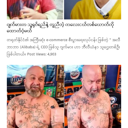
ဂျက်မားက သူ့ရုပ်ရည်နဲ့ တူညီတဲ့ ကလေးငယ်တစ်ယောက်ကို
ထောက်ပံ့မယ်
တရုတ်နိုင်ငံ၏ အကြီးဆုံး e-commerce စီးပွားရေးလုပ်ငန်း ဖြစ်တဲ့ “ အလီ
ဘာဘာ (Alibaba) ရဲ့ CEO ဖြစ်သူ ဂျက်မား ဟာ ဘီလီယံနာ သူဌေးတစ်ဦး
ဖြစ်ပါတယ်။ Post Views: 4,903