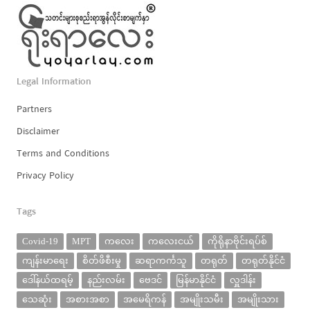
Legal Information
Partners
Disclaimer
Terms and Conditions
Privacy Policy
Tags
Covid-19
MPT
ကလေး
ကလေးငယ်
ကိုရိုနာဗိုင်းရပ်စ်
ကျန်းမာရေး
စိတ်ဖိစီးမှု
ဆရာကင်္ကသူ
တရုတ်
တရုတ်နိုင်ငံ
ဒေါ်နယ်ထရမ့်
နည်းလမ်း
ဗေဒင်
မြန်မာနိုင်ငံ
လှူဒါန်း
သေဆုံး
အစားအစာ
အမေရိကန်
အမျိုးသမီး
အမျိုးသား