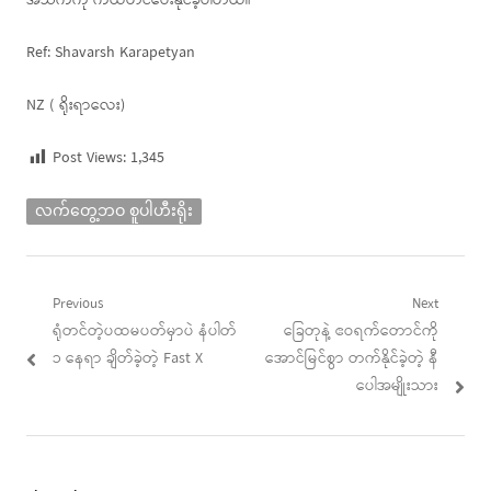
အသက်ကို ကယ်တင်ပေးနိုင်ခဲ့ပါတယ်။
Ref: Shavarsh Karapetyan
NZ ( ရိုးရာလေး)
Post Views:
1,345
လက်တွေ့ဘဝ စူပါဟီးရိုး
Post
Previous
Next
Previous
Next
ရုံတင်တဲ့ပထမပတ်မှာပဲ နံပါတ်
ခြေတုနဲ့ ဧဝရက်တောင်ကို
navigation
post:
post:
၁ နေရာ ချိတ်ခဲ့တဲ့ Fast X
အောင်မြင်စွာ တက်နိုင်ခဲ့တဲ့ နီ
ပေါအမျိုးသား