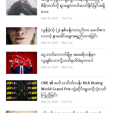
စိမ့်ထက်ကို ရှာဖွေ/ကယ်ဆယ်နိုင်ခြင်းမရှိ
သေး
Author
May 15, 2019
Tun Tun
လွန်ခဲ့တဲ့ (၂) နှစ်ခန့်ကတည်းက ခေတ်စား
လာတဲ့ နှာခေါင်းမွေးအရှည်ထားခြင်း
Author
May 14, 2019
Wun Lae
ငွေဘယ်လောက်ရှိမှ အမေရိကန်မှာ
လူချမ်းသာလို့သတ်မှတ်ခံရတာလဲ
Author
May 14, 2019
Wun Lae
ONE ၏ ဖယ်သာဝိတ်တန်း Kick Boxing
World Grand Prix တွဲဆိုင်းများကိုသုံးသပ်
ကြည့်ခြင်း
Author
May 14, 2019
Tun Tun