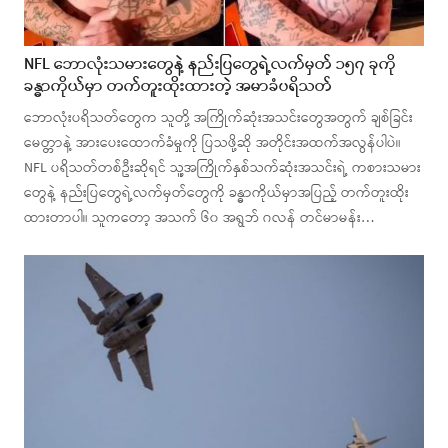
NFL ဘောလုံးသမားတွေနဲ့ နည်းပြတွေရဲ့လက်မှတ် ၁၅၇ ခုကို
ခန္ဓာကိုယ်မှာ တက်တူးထိုးထားတဲ့ အမာခံပရိသတ်
ဘောလုံးပရိသတ်တွေက သူတို့ အကြိုက်ဆုံးအသင်းတွေအတွက် ချစ်ခြင်း
မေတ္တာနဲ့ အားပေးထောက်ခံမှုကို ပြသဖို့ဆို အတိုင်းအထက်အလွန်ပါပဲ။
NFL ပရိသတ်တစ်ဦးဆိုရင် သူ့အကြိုက်နှစ်သက်ဆုံးအသင်းရဲ့ ကစားသမား
တွေနဲ့ နည်းပြတွေရဲ့လက်မှတ်တွေကို ခန္ဓာကိုယ်မှာအပြည့် တက်တူးထိုး
ထားတာပါ။ သူကတော့ အသက် ၆၀ အရွဘ် ဂလန် တင်မာမန်း…