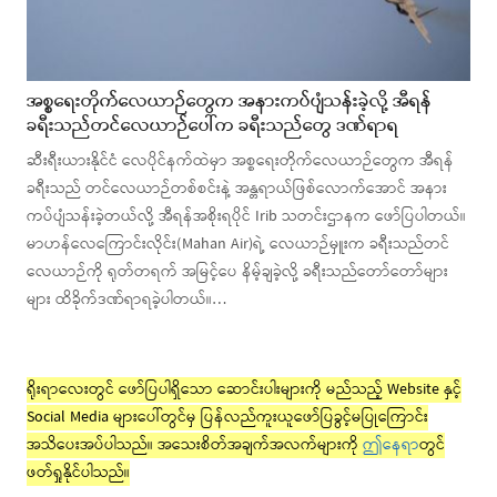
အစ္စရေးတိုက်လေယာဉ်တွေက အနားကပ်ပျံသန်းခဲ့လို့ အီရန်
ခရီးသည်တင်လေယာဉ်ပေါ်က ခရီးသည်တွေ ဒဏ်ရာရ
ဆီးရီးယားနိုင်ငံ လေပိုင်နက်ထဲမှာ အစ္စရေးတိုက်လေယာဉ်တွေက အီရန်
ခရီးသည် တင်လေယာဉ်တစ်စင်းနဲ့ အန္တရာယ်ဖြစ်လောက်အောင် အနား
ကပ်ပျံသန်းခဲ့တယ်လို့ အီရန်အစိုးရပိုင် Irib သတင်းဌာနက ဖော်ပြပါတယ်။
မာဟန်လေကြောင်းလိုင်း(Mahan Air)ရဲ့ လေယာဉ်မှူးက ခရီးသည်တင်
လေယာဉ်ကို ရုတ်တရက် အမြင့်ပေ နိမ့်ချခဲ့လို့ ခရီးသည်တော်တော်များ
များ ထိခိုက်ဒဏ်ရာရခဲ့ပါတယ်။…
ရိုးရာလေးတွင် ဖော်ပြပါရှိသော ဆောင်းပါးများကို မည်သည့် Website နှင့်
Social Media များပေါ်တွင်မှ ပြန်လည်ကူးယူဖော်ပြခွင့်မပြုကြောင်း
အသိပေးအပ်ပါသည်။ အသေးစိတ်အချက်အလက်များကို
ဤနေရာ
တွင်
ဖတ်ရှုနိုင်ပါသည်။