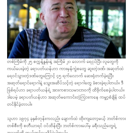
တစ်ကြိမ်ကို ၂၅ စက္ကန့်နှုန်းနဲ့ အကြိမ် ၂၀ လောက် ရေငုပ်ပြီး လူတွေကို
ကယ်ပေးခဲ့တဲ့ ခရာပတ်ယန်ဟာ ကားမှန်ကွဲစတွေ ဆူးတဲ့ဒဏ်၊ အဆုတ်ထဲ
ရေဝင်သွားတဲ့ဒဏ်တွေကြောင့် ၄၅ ရက်လောက် ဆေးရုံတက်ခဲ့ရပြီး
အဆုတ်ရောင်ရောဂါနဲ့ သွေးအဆိပ်သင့်တဲ့ ရောဂါတွေ ခံစားခဲ့ရပါတယ်။ ဒီ
ဖြစ်ရပ်ဟာ ခရာပတ်ယန်ရဲ့ အားကစားသမားဘဝကို ထိခိုက်စေခဲ့ပါတယ်။
ဒါပေမဲ့ ခရာပတ်ယန်ဟာ အဆုတ်မကောင်းတဲ့ကြားကနေ ကမ္ဘာ့စံချိန် ထပ်
တင်နိုင်ခဲ့တာပါ။
သူဟာ ၁၉၇၄ ခုနှစ်တုန်းကလည်း ချောက်ထဲ ထိုးကျတော့မယ့် ဘတ်စ်ကား
တစ်စီးကို စတီယာရင် ဝင်ထိန်းပြီး ဘတ်စ်ကားပေါ်မှ ခရီးသည်တွေရဲ့