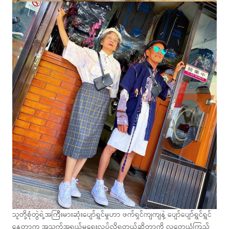
သူတို့စုံတွဲရဲ့အကြီးမားဆုံးပျော်ရွှင်မှုဟာ ဖက်ရှင်ကျကျနဲ့ ပျော်ပျော်ရွှင်ရွှင်
နေတာက အသက်အရွယ်မရွေးလုပ်လို့ရတယ်ဆိုတာကို လူတွေယုံကြည်