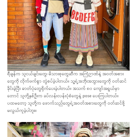
ရီချန်က သူငယ်ချင်းတွေ၊ မိသားစုတွေဆီက အကြံဉာဏ်နဲ့ အဝတ်အစား
တွေကို လိုက်ဖက်စွာ တွဲစပ်ခဲ့ပါတယ်။ သူ့ရဲ့အဘိုးအဘွားတွေကို ဝတ်ဆင်
ခိုင်းခဲ့ပြီး ဓာတ်ပုံတွေရိုက်ပေးခဲ့ပါတယ်။ အသက် ၈၀ ကျော်အရွယ်မှာ
တောင် သူတို့နှစ်ဦးက ခပ်လန်းလန်းပုံစံတွေနဲ့ pose ပေးကြပါတယ်။
ပထမတော့ သူတို့က ဖောက်သည်တွေရဲ့အဝတ်အစားတွေကို ဝတ်ဆင်ဖို့
မလွယ်ကူခဲ့ပါဘူး။