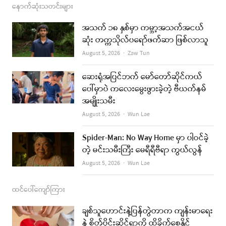
c
s
s
u
a
နောက်ဆုံးသတင်းများ
e
t
t
i
အသက် ၁၈ နှစ်မှာ ကမ္ဘာ့အသက်အငယ်
b
a
u
l
ဆုံး တက္ကသိုလ်ပရော်ဖက်ဆာ ဖြစ်လာသူ
o
g
b
Author
August 5, 2026
Zaw Tun
o
r
e
ဆေးရုံအပြင်ဘက် မော်တော်ဆိုင်ကယ်
k
a
ပေါ်မှာပဲ ကလေးမွေးဖွားခဲ့တဲ့ ဗီယက်နမ်
အမျိုးသမီး
m
Author
August 5, 2026
Wun Lae
Spider-Man: No Way Home မှာ ပါဝင်ခဲ့
တဲ့ မင်းသမီးကြီး မေရီရီဗီရာ ကွယ်လွန်
Author
August 5, 2026
Wun Lae
ထင်ပေါ်ကျော်ကြား
ချစ်သူဟောင်းနဲ့ပြန်တွဲတာက ကျန်းမာရေး
နဲ့ စိတ်ပိုင်းဆိုင်ရာကို ထိခိုက်စေနိုင်