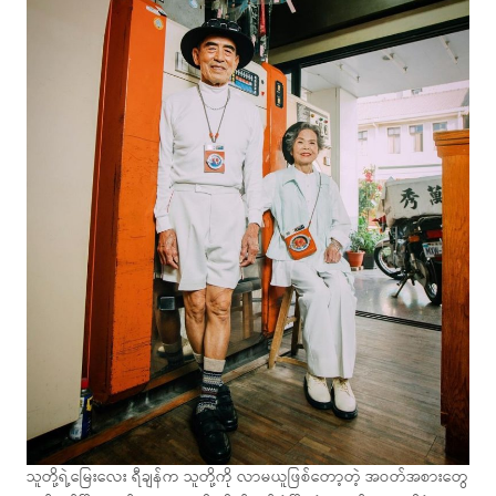
သူတို့ရဲ့မြေးလေး ရီချန်က သူတို့ကို လာမယူဖြစ်တော့တဲ့ အဝတ်အစားတွေ