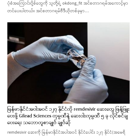
ပုံစံအကြောင်းပို့စ်တွေကို သူတို့ရဲ့ okdong_fit အင်စတာဂရမ်အကောင့်မှာ
တင်ပေးပါတယ်။ အင်စတာဂရမ်ဗီဒီယိုတစ်ခုမှာ…
မြန်မာနိုင်ငံအပါအဝင် ၁၂၇ နိုင်ငံကို remdesivir ဆေးတွေ ဖြန့်ဖြူး
ပေးဖို့ Gilead Sciences ကုမ္ပဏီနဲ့ ဆေးဝါးကုမ္ပဏီ ၅ ခု လိုင်စင်ချ
ပေးရေး သဘောတူစာချုပ် ချုပ်ဆို
remdesivir ဆေးကို မြန်မာနိုင်ငံအပါအဝင် နိုင်ငံပေါင်း ၁၂၇ နိုင်ငံ(အမေရိ