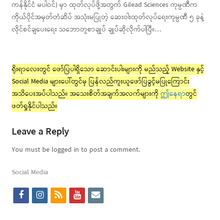
ကန်နိုင်ငံ မပါဝင်) မှာ ထုတ်လုပ်ဖို့အတွက် Gilead Sciences ကုမ္ပဏီက
ကိုယ်ပိုင်အမှတ်တံဆိပ် အသုံးမပြုတဲ့ ဆေးဝါးထုတ်လုပ်ရေးကုမ္ပဏီ ၅ ခုနဲ့
လိုင်စင်ချပေးရေး သဘောတူစာချုပ် ချုပ်ဆိုလိုက်ပါပြီ။…
ရိုးရာလေးတွင် ဖော်ပြပါရှိသော ဆောင်းပါးများကို မည်သည့် Website နှင့်
Social Media များပေါ်တွင်မှ ပြန်လည်ကူးယူဖော်ပြခွင့်မပြုကြောင်း
အသိပေးအပ်ပါသည်။ အသေးစိတ်အချက်အလက်များကို
ဤနေရာ
တွင်
ဖတ်ရှုနိုင်ပါသည်။
Leave a Reply
You must be logged in to post a comment.
Social Media
f
i
r
y
e
a
n
s
o
m