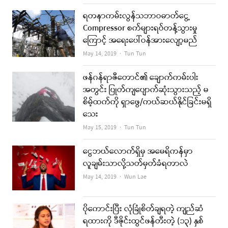
ရတနာကမ်းလွန်သဘာဝဓာတ်ငွေ့
Compressor စက်များရပ်တန့်သွားမှု
ကြောင့် အရေးပေါ်ဝန်အားလျော့မည်
Author
May 14, 2019
Tun Tun
ဖန်ဂန်ရာဇီတောင်၏ ချောက်ကမ်းပါး
အတွင်း ပြုတ်ကျပျောက်ဆုံးသွားသည့် မ
စိမ့်ထက်ကို ရှာဖွေ/ကယ်ဆယ်နိုင်ခြင်းမရှိ
သေး
Author
May 15, 2019
Tun Tun
ငွေဘယ်လောက်ရှိမှ အမေရိကန်မှာ
လူချမ်းသာလို့သတ်မှတ်ခံရတာလဲ
Author
May 14, 2019
Wun Lae
ပိုကောင်းပြီး လုံခြုံစိတ်ချရတဲ့ ကျည်ဆံ
ရထားကို ဒီဇိုင်းထွင်ဖန်တီးတဲ့ (၁၃) နှစ်