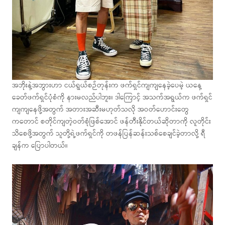
အဘိုးနဲ့အဘွားဟာ ငယ်ရွယ်စဉ်တုန်းက ဖက်ရှင်ကျကျနေခဲ့ပေမဲ့ ယနေ့
ခေတ်ဖက်ရှင်ပုံစံကို နားမလည်ပါဘူး။ ဒါကြောင့် အသက်အရွယ်က ဖက်ရှင်
ကျကျနေဖို့အတွက် အတားအဆီးမဟုတ်သလို အဝတ်ဟောင်းတွေ
ကတောင် စတိုင်ကျတဲ့ဝတ်စုံဖြစ်အောင် ဖန်တီးနိုင်တယ်ဆိုတာကို လူတိုင်း
သိစေဖို့အတွက် သူတို့ရဲ့ဖက်ရှင်ကို တဖန်ပြန်ဆန်းသစ်စေချင်ခဲ့တာလို့ ရီ
ချန်က ပြောပါတယ်။