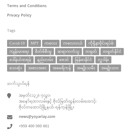
Terms and Conditions
Privacy Policy
Tags
Covid-19
MPT
ကလေး
ကလေးငယ်
ကိုရိုနာဗိုင်းရပ်စ်
ကျန်းမာရေး
စိတ်ဖိစီးမှု
ဆရာကင်္ကသူ
တရုတ်
တရုတ်နိုင်ငံ
ဒေါ်နယ်ထရမ့်
နည်းလမ်း
ဗေဒင်
မြန်မာနိုင်ငံ
လှူဒါန်း
သေဆုံး
အစားအစာ
အမေရိကန်
အမျိုးသမီး
အမျိုးသား
ဆက်သွယ်ရန်
အမှတ်(၁၃၂)၊ ၇လွှာ၊
အနော်ရထာလမ်းနှင့် ဗိုလ်မြတ်ထွန်းလမ်းထောင့်၊
ဗိုလ်တထောင်မြို့နယ်၊ ရန်ကုန်မြို့။
news@yoyarlay.com
+959 400 000 661