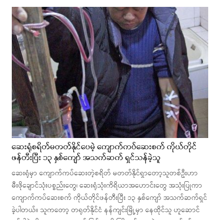
ဆေးရုံစရိတ်မတတ်နိုင်ပေမဲ့ ကျောက်ကပ်ဆေးစက် ကိုယ်တိုင်
ဖန်တီးပြီး ၁၃ နှစ်ကျော် အသက်ဆက် ရှင်သန်ခဲ့သူ
ဆေးရုံမှာ ကျောက်ကပ်ဆေးတဲ့စရိတ် မတတ်နိုင်ရှာတော့သူတစ်ဦးဟာ
မီးဖိုချောင်သုံးပစ္စည်းတွေ၊ ဆေးရုံသုံးကိရိယာအဟောင်းတွေ အသုံးပြုကာ
ကျောက်ကပ်ဆေးစက် ကိုယ်တိုင်ဖန်တီးပြီး ၁၃ နှစ်ကျော် အသက်ဆက်ရှင်
ခဲ့ပါတယ်။ သူကတော့ တရုတ်နိုင်ငံ နန်ကျင်းမြို့မှာ နေထိုင်သူ ဟူဆောင်