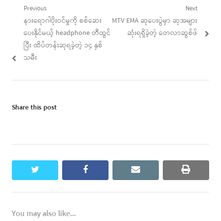
Post
Previous
Next
Previous
Next
နားရောဂါပိုးဝင်မှုကို စစ်ဆေး
MTV EMA ဆုပေးပွဲမှာ ဆုအများ
navigation
post:
post:
ပေးနိုင်မယ့် headphone တီထွင်
ဆုံးရရှိခဲ့တဲ့ တေလာဆွစ်ဖ်
ပြီး ထိပ်တန်းဆုရခဲ့တဲ့ ၁၄ နှစ်
သမီး
Share this post
twitter
facebook
email
print
You may also like...