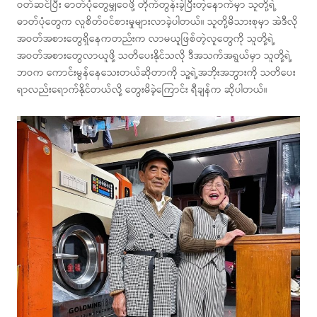
ဝတ်ဆင်ပြီး ဓာတ်ပုံတွေမျှဝေဖို့ တိုက်တွန်းခဲ့ပြီးတဲ့နောက်မှာ သူတို့ရဲ့
ဓာတ်ပုံတွေက လူစိတ်ဝင်စားမှုများလာခဲ့ပါတယ်။ သူတို့မိသားစုမှာ အဲဒီလို
အဝတ်အစားတွေရှိနေကတည်းက လာမယူဖြစ်တဲ့လူတွေကို သူတို့ရဲ့
အဝတ်အစားတွေလာယူဖို့ သတိပေးနိုင်သလို ဒီအသက်အရွယ်မှာ သူတို့ရဲ့
ဘဝက ကောင်းမွန်နေသေးတယ်ဆိုတာကို သူ့ရဲ့အဘိုးအဘွားကို သတိပေး
ရာလည်းရောက်နိုင်တယ်လို့ တွေးမိခဲ့ကြောင်း ရီချန်က ဆိုပါတယ်။