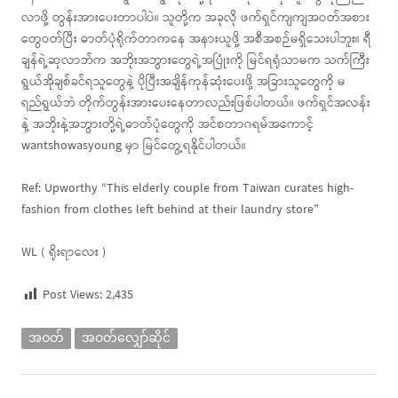
လာဖို့ တွန်းအားပေးတာပါပဲ။ သူတို့က အခုလို ဖက်ရှင်ကျကျအဝတ်အစား
တွေဝတ်ပြီး ဓာတ်ပုံရိုက်တာကနေ အနားယူဖို့ အစီအစဉ်မရှိသေးပါဘူး။ ရီ
ချန်ရဲ့ဆုလာဘ်က အဘိုးအဘွားတွေရဲ့အပြုံးကို မြင်ရရုံသာမက သက်ကြီး
ရွယ်အိုချစ်ခင်ရသူတွေနဲ့ ပိုပြီးအချိန်ကုန်ဆုံးပေးဖို့ အခြားသူတွေကို မ
ရည်ရွယ်ဘဲ တိုက်တွန်းအားပေးနေတာလည်းဖြစ်ပါတယ်။ ဖက်ရှင်အလန်း
နဲ့ အဘိုးနဲ့အဘွားတို့ရဲ့ဓာတ်ပုံတွေကို အင်စတာဂရမ်အကောင့်
wantshowasyoung မှာ မြင်တွေ့ရနိုင်ပါတယ်။
Ref: Upworthy “This elderly couple from Taiwan curates high-
fashion from clothes left behind at their laundry store”
WL ( ရိုးရာလေး )
Post Views:
2,435
အဝတ်
အဝတ်လျှော်ဆိုင်