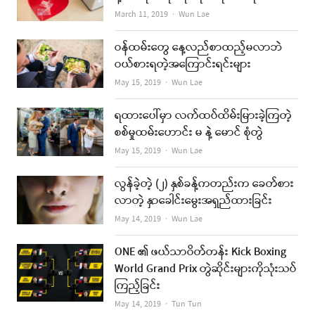
Author
March 11, 2019
Wun Lae
ဝန်ထမ်းတွေ နေ့လည်စာထည့်မလာဘဲ
ဝယ်စားရတဲ့အကြောင်းရင်းများ
Author
May 15, 2019
Wun Lae
ရထားပေါ်မှာ လက်ထပ်ထိမ်းမြားခဲ့ကြတဲ့
စစ်မှုထမ်းဟောင်း မ နဲ့ မောင် စုံတွဲ
Author
May 15, 2019
Wun Lae
လွန်ခဲ့တဲ့ (၂) နှစ်ခန့်ကတည်းက ခေတ်စား
လာတဲ့ နှာခေါင်းမွေးအရှည်ထားခြင်း
Author
May 14, 2019
Wun Lae
ONE ၏ ဖယ်သာဝိတ်တန်း Kick Boxing
World Grand Prix တွဲဆိုင်းများကိုသုံးသပ်
ကြည့်ခြင်း
Author
May 14, 2019
Tun Tun