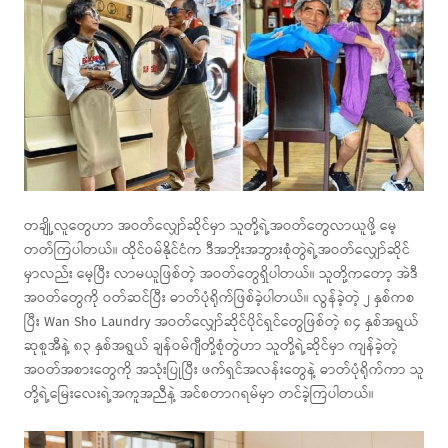
တချို့လူတွေဟာ အဝတ်လျှော်ဆိုင်မှာ သူတို့ရဲ့အဝတ်တွေလာယူဖို့ မေ့
တတ်ကြပါတယ်။ ထိုင်ဝမ်နိုင်ငံက ဒီအဘိုးအဘွားစုံတွဲရဲ့အဝတ်လျှော်ဆိုင်
မှာလည်း မေ့ပြီး လာမယူဖြစ်တဲ့ အဝတ်တွေရှိပါတယ်။ သူတို့ကတော့ အဲဒီ
အဝတ်တွေကို ဝတ်ဆင်ပြီး ဓာတ်ပုံရိုက်ဖြစ်ခဲ့ပါတယ်။ လွန်ခဲ့တဲ့ ၂ နှစ်ကစ
ပြီး Wan Sho Laundry အဝတ်လျှော်ဆိုင်ပိုင်ရှင်တွေဖြစ်တဲ့ ၈၄ နှစ်အရွယ်
ဆုစူအီနဲ့ ၈၃ နှစ်အရွယ် ချန်ဝမ်ဂျီတို့စုံတွဲဟာ သူတို့ရဲ့ဆိုင်မှာ ကျန်ခဲ့တဲ့
အဝတ်အစားတွေကို အသုံးပြုပြီး ဖက်ရှင်အလန်းတွေနဲ့ ဓာတ်ပုံရိုက်ကာ သူ
တို့ရဲ့မြေးလေးရဲ့အကူအညီနဲ့ အင်စတာဂရမ်မှာ တင်ခဲ့ကြပါတယ်။