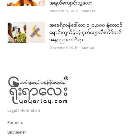
အရွယ်ကျောင်းသူလေး
Author
November 4, 2019
Wun Lae
အမေရိကန်ဒေါ်လာ ၁၂၀,၀၀၀ နဲ့တောင်
ရောင်းထွက်ခဲ့တဲ့ ငှက်ပျောသီးတိပ်ကပ်
အနုပညာလက်ရာ
Author
December 6, 2019
Wun Lae
Legal Information
Partners
Disclaimer