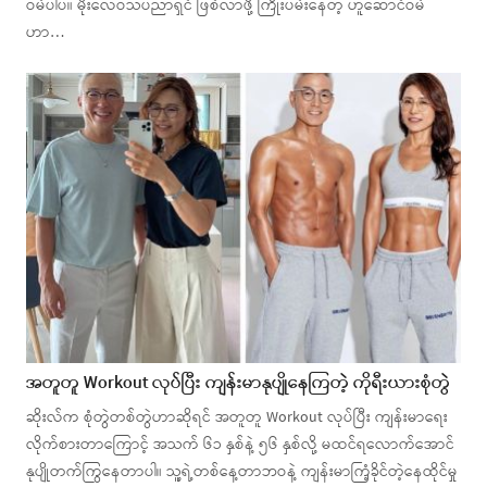
ဝမ်ပါပဲ။ မိုးလေဝသပညာရှင် ဖြစ်လာဖို့ ကြိုးပမ်းနေတဲ့ ဟူဆောင်ဝမ်
ဟာ…
အတူတူ Workout လုပ်ပြီး ကျန်းမာနုပျိုနေကြတဲ့ ကိုရီးယားစုံတွဲ
ဆိုးလ်က စုံတွဲတစ်တွဲဟာဆိုရင် အတူတူ Workout လုပ်ပြီး ကျန်းမာရေး
လိုက်စားတာကြောင့် အသက် ၆၁ နှစ်နဲ့ ၅၆ နှစ်လို့ မထင်ရလောက်အောင်
နုပျိုတက်ကြွနေတာပါ။ သူ့ရဲ့တစ်နေ့တာဘဝနဲ့ ကျန်းမာကြံ့ခိုင်တဲ့နေထိုင်မှု