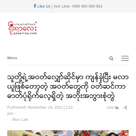
Like Us
| Hot Line: +959 400 000 661
Open
Menu
Menu
search
panel
သူတို့ရဲ့အဝတ်လျှော်ဆိုင်မှာ ကျန်ခဲ့ပြီး မလာ
ယူဖြစ်တော့တဲ့ အဝတ်တွေကို ဝတ်ဆင်ကာ
ဓာတ်ပုံရိုက်လေ့ရှိတဲ့ အဘိုးအဘွားစုံတွဲ
Shar
Published:
November 14, 2022
1:22
2435
this
pm
Author
post
Wun Lae