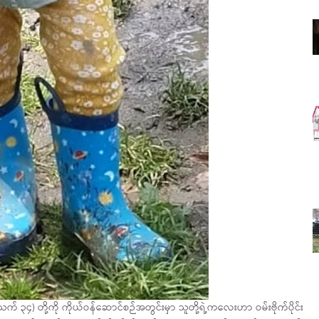
၃၄) တို့ကို ကိုယ်ဝန်ဆောင်စဉ်အတွင်းမှာ သူတို့ရဲ့ကလေးဟာ ဝမ်းဗိုက်ပိုင်း