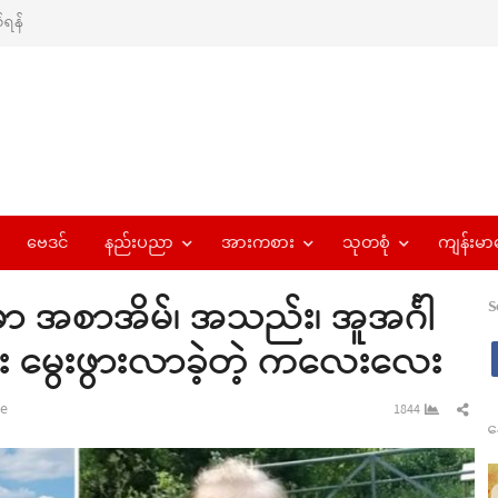
ရန်
ဗေဒင်
နည်းပညာ
အားကစား
သုတစုံ
ကျန်းမာ
ှာ အစာအိမ်၊ အသည်း၊ အူအင်္ဂါ
S
ြီး မွေးဖွားလာခဲ့တဲ့ ကလေးလေး
Sha
e
1844
န
this
pos