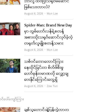
b
a
u
l
ဘာလို့ ထပ်ပြီးသရုပ်မဆောင်
ဖြစ်သေးတာလဲ?
o
g
b
Author
August 6, 2026
Wun Lae
o
r
e
k
a
Spider-Man: Brand New Day
မှာ တွမ်ဟော်လန်ရဲ့စတန့်
m
အစားထိုးသရုပ်ဆောင်လုပ်ခဲ့တဲ့
တရုတ်လူမျိုးစတန့်သမား
Author
August 6, 2026
Wun Lae
သစ်ပင်တောတောင်ကြား
နေထိုင်ခြင်းက စိတ်ဖိစီးမှု
ဟော်မုန်းပမာဏကို လျှော့ချ
ပေးနိုင်ကြောင်းတွေ့ရှိ
Author
August 6, 2026
Zaw Tun
င်ပေါ်ကျော်ကြား
ချစ်သူဟောင်းနဲ့ပြန်တွဲတာက