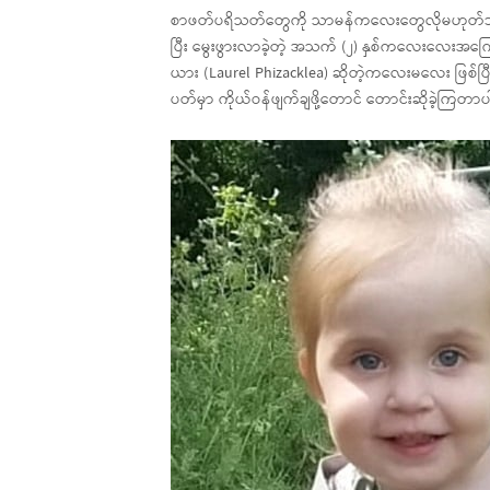
စာဖတ်ပရိသတ်တွေကို သာမန်ကလေးတွေလိုမဟုတ်ဘဲ အစာ
ပြီး မွေးဖွားလာခဲ့တဲ့ အသက် (၂) နှစ်ကလေးလေးအ
ယား (Laurel Phizacklea) ဆိုတဲ့ကလေးမလေး ဖြစ်ပြီး သ
ပတ်မှာ ကိုယ်ဝန်ဖျက်ချဖို့တောင် တောင်းဆိုခဲ့ကြတာပ