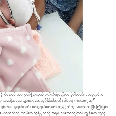
ထိခိုက်အောင် ကာကွယ်ဖို့အတွက် ပတ်တီးနဲ့စည်းပေးခဲ့ပါတယ်။ လော့ရယ်က
ပေါ့၊အလေးသွားတာတွေလုပ်နိုင်ပါတယ်။ ဒါပေမဲ့ ကလေးရဲ့ အင်္ဂါ
ရုစိုက်ပေးခဲ့ရပါတယ်။ လော့ရယ်လေးက သူ့ရဲ့ဗိုက်ကို သဘောကျပြီး ကြီးပြင်း
ူ့အမေကယ်လီက “သမီးက သူ့ရဲ့ဗိုက်ကို အရမ်းသဘောကျတာ။ ကျွန်မက သူ့ကို