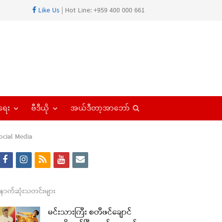
Like Us
| Hot Line: +959 400 000 661
Open
ရေး
ဗီဒီယို
အယ်ဒီတာ့အာဘော်
search
panel
ocial Media
f
i
r
y
e
a
n
s
o
m
re
c
s
s
u
a
ောက်ဆုံးသတင်းများ
t
e
t
t
i
မင်းသားကြီး စတီဖင်ချောင်