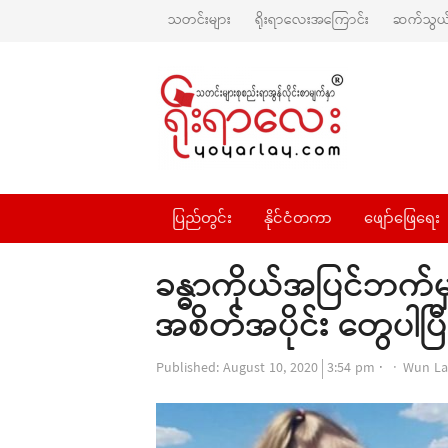
သတင်းများ
ရိုးရာလေးအကြောင်း
ဆက်သွယ်
ပြည်တွင်း
နိုင်ငံတကာ
ဖျော်ဖြေရေး
ခန္ဓာကိုယ်အပြင်ဘက်မ
အစိတ်အပိုင်း တွေပါပ
Author
Published:
August 10, 2020
3:54 pm
Wun La