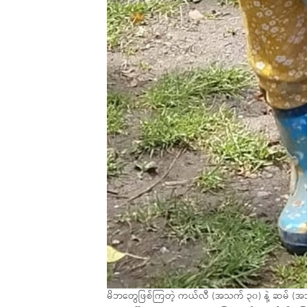
မိဘတွေဖြစ်ကြတဲ့ ကယ်လီ (အသက် ၃၀) နဲ့ ဆမ် (အသက် 