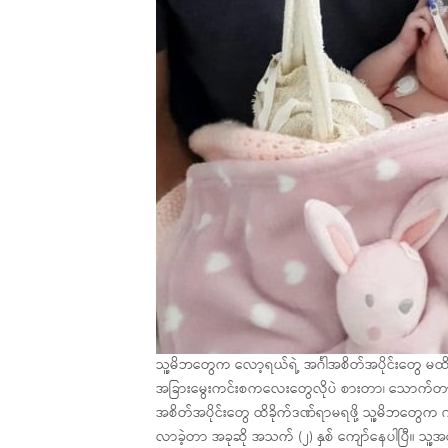
သူ့မိဘတွေက လော့ရယ်ရဲ့ အင်္ဂါအစိတ်အပိုင်းတွေ မ
အခြားမွေးကင်းစကလေးတွေလိုပဲ စားတာ၊ သောက်တာ၊ အ
အစိတ်အပိုင်းတွေ ထိခိုက်ဒဏ်ရာမရဖို့ သူ့မိဘတွေက ဂ
လာခဲ့တာ အခုဆို အသက် (၂) နှစ် ကျော်နေပါပြီ။ သ