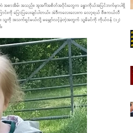
အိမ်၊ အသည်း၊ အူအင်္ဂါအစိတ်အပိုင်းတွေက ခန္ဓာကိုယ်အပြင်ဘက်မှာပါရှိ
ကြောင်းကို ပြောပြပေးချင်ပါတယ်။ အဲဒီကလေးလေးက လော့ရယ် ဖီဇကယ်လီ
ူ့ကို အသက်ရှင်မယ်လို့ မမျှော်လင့်ခဲ့တဲ့အတွက် သူ့မိခင်ကို ကိုယ်ဝန် (၁၂)
ါ။