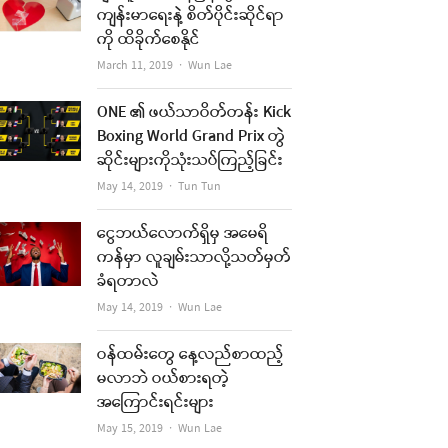
ကျန်းမာရေးနဲ့ စိတ်ပိုင်းဆိုင်ရာ
ကို ထိခိုက်စေနိုင်
Author
March 11, 2019
Wun Lae
ONE ၏ ဖယ်သာဝိတ်တန်း Kick
Boxing World Grand Prix တွဲ
ဆိုင်းများကိုသုံးသပ်ကြည့်ခြင်း
Author
May 14, 2019
Tun Tun
ငွေဘယ်လောက်ရှိမှ အမေရိ
ကန်မှာ လူချမ်းသာလို့သတ်မှတ်
ခံရတာလဲ
Author
May 14, 2019
Wun Lae
ဝန်ထမ်းတွေ နေ့လည်စာထည့်
မလာဘဲ ဝယ်စားရတဲ့
အကြောင်းရင်းများ
Author
May 15, 2019
Wun Lae