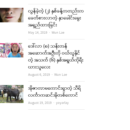
လွန်ခဲ့တဲ့ (၂) နှစ်ခန့်ကတည်းက
ခေတ်စားလာတဲ့ နှာခေါင်းမွေး
အရှည်ထားခြင်း
Author
May 14, 2019
Wun Lae
ဒေါ်လာ (၈) သန်းတန်
အဆောက်အဦးကို ဝယ်ယူနိုင်
တဲ့ အသက် (၆) နှစ်အရွယ်ကိုရီး
ယားသူလေး
Author
August 6, 2019
Wun Lae
အိုဇာတာမကောင်းရှာတဲ့ သီရိ
လင်္ကာကဆင်အိုတစ်ကောင်
Author
August 19, 2019
yoyarlay