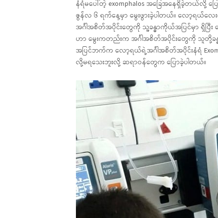
နံရံမပေါ်တဲ့ exomphalos အခြေအနေရှိခဲ့တယ်လို့ ပြေ
ဇွန်လ ၆ ရက်နေ့မှာ မွေးဖွားခဲ့ပါတယ်။ လော့ရယ်လေ
အင်္ဂါအစိတ်အပိုင်းတွေကို သူ့ခန္ဓာကိုယ်အပြင်မှာ ရှိပြီ
ဟာ မွေးကတည်းက အင်္ဂါအစိတ်အပိုင်းတွေကို သူတို့ခန္ဓာ
အပြင်ဘက်က လော့ရယ်ရဲ့အင်္ဂါအစိတ်အပိုင်းနံရံ Exom
လို့မရသေးဘူးလို့ ဆရာဝန်တွေက ပြောခဲ့ပါတယ်။