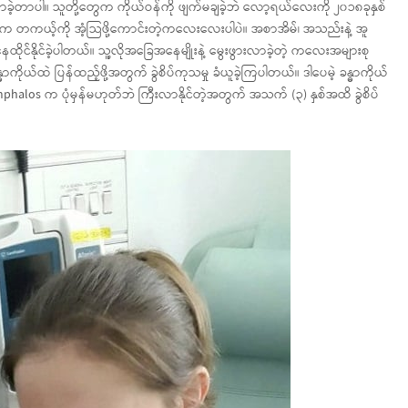
ာခဲ့တာပါ။ သူတို့တွေက ကိုယ်ဝန်ကို ဖျက်မချခဲ့ဘဲ လော့ရယ်လေးကို ၂၀၁၈ခုနှစ်
းက တကယ့်ကို အံ့သြဖို့ကောင်းတဲ့ကလေးလေးပါပဲ။ အစာအိမ်၊ အသည်းနဲ့ အူ
း နေထိုင်နိုင်ခဲ့ပါတယ်။ သူ့လိုအခြေအနေမျိုးနဲ့ မွေးဖွားလာခဲ့တဲ့ ကလေးအများစု
ကိုယ်ထဲ ပြန်ထည့်ဖို့အတွက် ခွဲစိပ်ကုသမှု ခံယူခဲ့ကြပါတယ်။ ဒါပေမဲ့ ခန္ဓာကိုယ်
phalos က ပုံမှန်မဟုတ်ဘဲ ကြီးလာနိုင်တဲ့အတွက် အသက် (၃) နှစ်အထိ ခွဲစိပ်