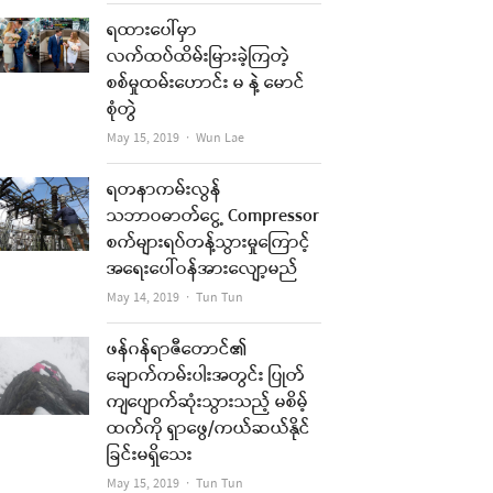
ရထားပေါ်မှာ
လက်ထပ်ထိမ်းမြားခဲ့ကြတဲ့
စစ်မှုထမ်းဟောင်း မ နဲ့ မောင်
စုံတွဲ
Author
May 15, 2019
Wun Lae
ရတနာကမ်းလွန်
သဘာဝဓာတ်ငွေ့ Compressor
စက်များရပ်တန့်သွားမှုကြောင့်
အရေးပေါ်ဝန်အားလျော့မည်
Author
May 14, 2019
Tun Tun
ဖန်ဂန်ရာဇီတောင်၏
ချောက်ကမ်းပါးအတွင်း ပြုတ်
ကျပျောက်ဆုံးသွားသည့် မစိမ့်
ထက်ကို ရှာဖွေ/ကယ်ဆယ်နိုင်
ခြင်းမရှိသေး
Author
May 15, 2019
Tun Tun