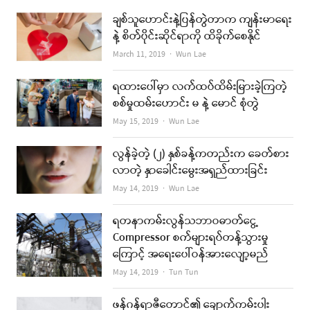
ချစ်သူဟောင်းနဲ့ပြန်တွဲတာက ကျန်းမာရေး
နဲ့ စိတ်ပိုင်းဆိုင်ရာကို ထိခိုက်စေနိုင်
Author
March 11, 2019
Wun Lae
ရထားပေါ်မှာ လက်ထပ်ထိမ်းမြားခဲ့ကြတဲ့
စစ်မှုထမ်းဟောင်း မ နဲ့ မောင် စုံတွဲ
Author
May 15, 2019
Wun Lae
လွန်ခဲ့တဲ့ (၂) နှစ်ခန့်ကတည်းက ခေတ်စား
လာတဲ့ နှာခေါင်းမွေးအရှည်ထားခြင်း
Author
May 14, 2019
Wun Lae
ရတနာကမ်းလွန်သဘာဝဓာတ်ငွေ့
Compressor စက်များရပ်တန့်သွားမှု
ကြောင့် အရေးပေါ်ဝန်အားလျော့မည်
Author
May 14, 2019
Tun Tun
ဖန်ဂန်ရာဇီတောင်၏ ချောက်ကမ်းပါး