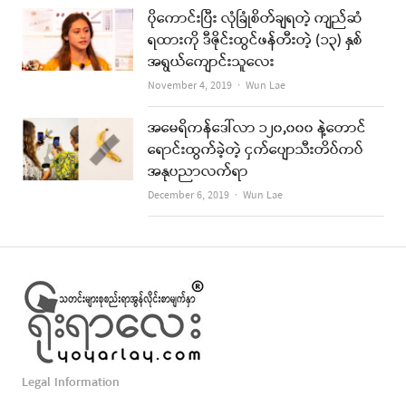
ပိုကောင်းပြီး လုံခြုံစိတ်ချရတဲ့ ကျည်ဆံ
ရထားကို ဒီဇိုင်းထွင်ဖန်တီးတဲ့ (၁၃) နှစ်
အရွယ်ကျောင်းသူလေး
Author
November 4, 2019
Wun Lae
အမေရိကန်ဒေါ်လာ ၁၂၀,၀၀၀ နဲ့တောင်
ရောင်းထွက်ခဲ့တဲ့ ငှက်ပျောသီးတိပ်ကပ်
အနုပညာလက်ရာ
Author
December 6, 2019
Wun Lae
Legal Information