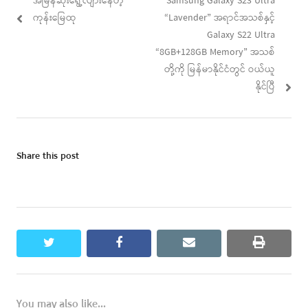
Previous
Next
အမြန်ဆုံးရွေ့လျားနေတဲ့
Samsung Galaxy S23 Ultra
navigation
post:
post:
ကုန်းမြေထု
“Lavender” အရာင်အသစ်နှင့်
Galaxy S22 Ultra
“8GB+128GB Memory” အသစ်
တို့ကို မြန်မာနိုင်ငံတွင် ဝယ်ယူ
နိုင်ပြီ
Share this post
twitter
facebook
email
print
You may also like...