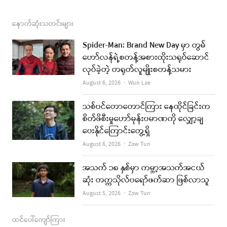
a
n
s
o
m
c
s
s
u
a
နောက်ဆုံးသတင်းများ
e
t
t
i
Spider-Man: Brand New Day မှာ တွမ်
b
a
u
l
ဟော်လန်ရဲ့စတန့်အစားထိုးသရုပ်ဆောင်
လုပ်ခဲ့တဲ့ တရုတ်လူမျိုးစတန့်သမား
o
g
b
Author
August 6, 2026
Wun Lae
o
r
e
k
a
သစ်ပင်တောတောင်ကြား နေထိုင်ခြင်းက
စိတ်ဖိစီးမှုဟော်မုန်းပမာဏကို လျှော့ချ
m
ပေးနိုင်ကြောင်းတွေ့ရှိ
Author
August 6, 2026
Zaw Tun
အသက် ၁၈ နှစ်မှာ ကမ္ဘာ့အသက်အငယ်
ဆုံး တက္ကသိုလ်ပရော်ဖက်ဆာ ဖြစ်လာသူ
Author
August 5, 2026
Zaw Tun
ထင်ပေါ်ကျော်ကြား