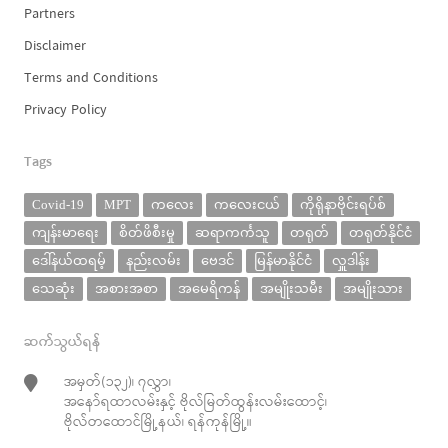
Partners
Disclaimer
Terms and Conditions
Privacy Policy
Tags
Covid-19
MPT
ကလေး
ကလေးငယ်
ကိုရိုနာဗိုင်းရပ်စ်
ကျန်းမာရေး
စိတ်ဖိစီးမှု
ဆရာကင်္ကသူ
တရုတ်
တရုတ်နိုင်ငံ
ဒေါ်နယ်ထရမ့်
နည်းလမ်း
ဗေဒင်
မြန်မာနိုင်ငံ
လှူဒါန်း
သေဆုံး
အစားအစာ
အမေရိကန်
အမျိုးသမီး
အမျိုးသား
ဆက်သွယ်ရန်
အမှတ်(၁၃၂)၊ ၇လွှာ၊
အနော်ရထာလမ်းနှင့် ဗိုလ်မြတ်ထွန်းလမ်းထောင့်၊
ဗိုလ်တထောင်မြို့နယ်၊ ရန်ကုန်မြို့။