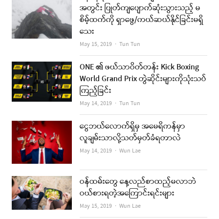
အတွင်း ပြုတ်ကျပျောက်ဆုံးသွားသည့် မ
စိမ့်ထက်ကို ရှာဖွေ/ကယ်ဆယ်နိုင်ခြင်းမရှိ
သေး
Author
May 15, 2019
Tun Tun
ONE ၏ ဖယ်သာဝိတ်တန်း Kick Boxing
World Grand Prix တွဲဆိုင်းများကိုသုံးသပ်
ကြည့်ခြင်း
Author
May 14, 2019
Tun Tun
ငွေဘယ်လောက်ရှိမှ အမေရိကန်မှာ
လူချမ်းသာလို့သတ်မှတ်ခံရတာလဲ
Author
May 14, 2019
Wun Lae
ဝန်ထမ်းတွေ နေ့လည်စာထည့်မလာဘဲ
ဝယ်စားရတဲ့အကြောင်းရင်းများ
Author
May 15, 2019
Wun Lae