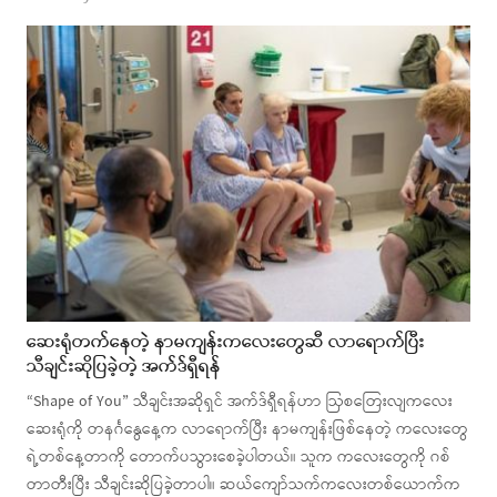
ဆေးရုံတက်နေတဲ့ နာမကျန်းကလေးတွေဆီ လာရောက်ပြီး
သီချင်းဆိုပြခဲ့တဲ့ အက်ဒ်ရှီရန်
“Shape of You” သီချင်းအဆိုရှင် အက်ဒ်ရှီရန်ဟာ ဩစတြေးလျကလေး
ဆေးရုံကို တနင်္ဂနွေနေ့က လာရောက်ပြီး နာမကျန်းဖြစ်နေတဲ့ ကလေးတွေ
ရဲ့တစ်နေ့တာကို တောက်ပသွားစေခဲ့ပါတယ်။ သူက ကလေးတွေကို ဂစ်
တာတီးပြီး သီချင်းဆိုပြခဲ့တာပါ။ ဆယ်ကျော်သက်ကလေးတစ်ယောက်က