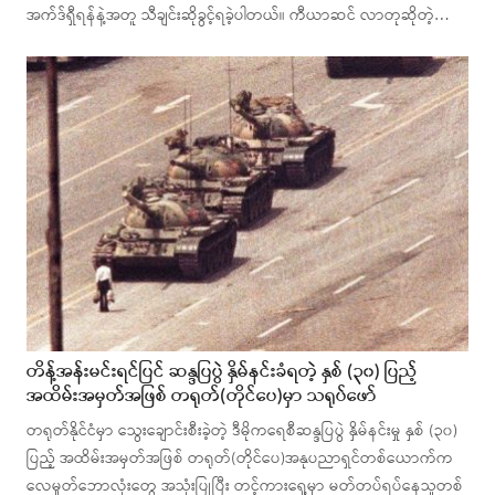
အက်ဒ်ရှီရန်နဲ့အတူ သီချင်းဆိုခွင့်ရခဲ့ပါတယ်။ ကီယာဆင် လာတုဆိုတဲ့…
တိန့်အန်းမင်းရင်ပြင် ဆန္ဒပြပွဲ နှိမ်နင်းခံရတဲ့ နှစ် (၃၀) ပြည့်
အထိမ်းအမှတ်အဖြစ် တရုတ်(တိုင်ပေ)မှာ သရုပ်ဖော်
တရုတ်နိုင်ငံမှာ သွေးချောင်းစီးခဲ့တဲ့ ဒီမိုကရေစီဆန္ဒပြပွဲ နှိမ်နင်းမှု နှစ် (၃၀)
ပြည့် အထိမ်းအမှတ်အဖြစ် တရုတ်(တိုင်ပေ)အနုပညာရှင်တစ်ယောက်က
လေမှုတ်ဘောလုံးတွေ အသုံးပြုပြီး တင့်ကားရှေ့မှာ မတ်တပ်ရပ်နေသူတစ်