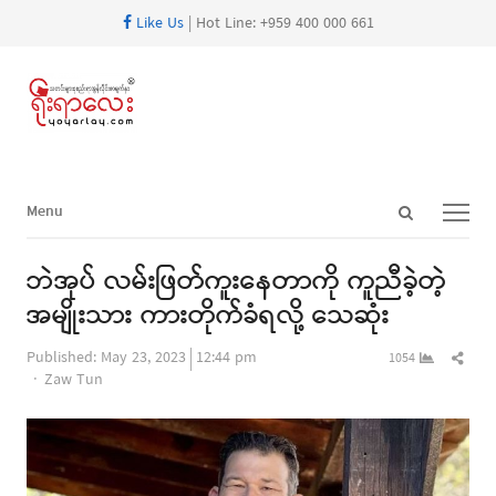
Like Us
| Hot Line: +959 400 000 661
Open
Menu
Menu
search
panel
ဘဲအုပ် လမ်းဖြတ်ကူးနေတာကို ကူညီခဲ့တဲ့
အမျိုးသား ကားတိုက်ခံရလို့ သေဆုံး
Shar
Published:
May 23, 2023
12:44 pm
1054
Author
this
Zaw Tun
post