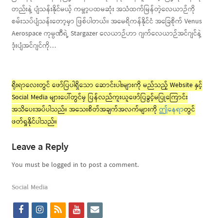
တည်းနဲ့ ပျံသန်းနိုင်မယ့် ကမ္ဘာ့ပထမဆုံး အသံထက်မြန်တဲ့လေယာဉ်ကို
စမ်းသပ်ပျံသန်းတော့မှာ ဖြစ်ပါတယ်။ အမေရိကန်နိုင်ငံ အခြေစိုက် Venus
Aerospace ကုမ္ပဏီရဲ့ Stargazer လေယာဉ်ဟာ ဂျက်လေယာဉ်အင်ဂျင်နဲ့
ဒုံးပျံအင်ဂျင်ကို…
ရိုးရာလေးတွင် ဖော်ပြပါရှိသော ဆောင်းပါးများကို မည်သည့် Website နှင့်
Social Media များပေါ်တွင်မှ ပြန်လည်ကူးယူဖော်ပြခွင့်မပြုကြောင်း
အသိပေးအပ်ပါသည်။ အသေးစိတ်အချက်အလက်များကို
ဤနေရာ
တွင်
ဖတ်ရှုနိုင်ပါသည်။
Leave a Reply
You must be logged in to post a comment.
Social Media
f
i
r
y
e