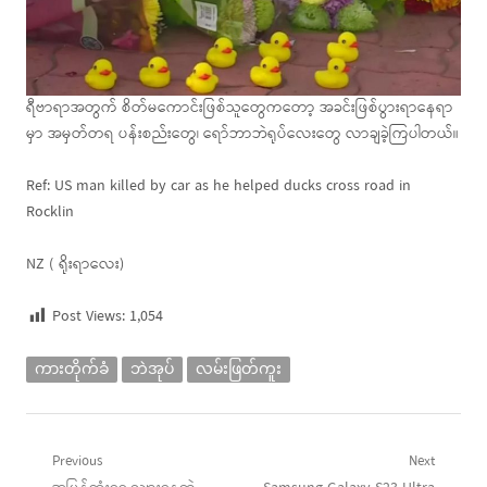
ရီဗာရာအတွက် စိတ်မကောင်းဖြစ်သူတွေကတော့ အခင်းဖြစ်ပွားရာနေရာ
မှာ အမှတ်တရ ပန်းစည်းတွေ၊ ရော်ဘာဘဲရုပ်လေးတွေ လာချခဲ့ကြပါတယ်။
Ref: US man killed by car as he helped ducks cross road in
Rocklin
NZ ( ရိုးရာလေး)
Post Views:
1,054
ကားတိုက်ခံ
ဘဲအုပ်
လမ်းဖြတ်ကူး
Post
Previous
Next