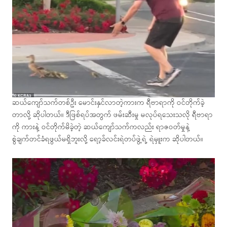
ဆယ်ကျော်သက်တစ်ဦး မောင်းနှင်လာတဲ့ကားက ရီဗာရာကို ဝင်တိုက်ခဲ့
တာလို့ ဆိုပါတယ်။ ဒီဖြစ်ရပ်အတွက် ဖမ်းဆီးမှု မလုပ်ရသေးသလို ရီဗာရာ
ကို ကားနဲ့ ဝင်တိုက်မိခဲ့တဲ့ ဆယ်ကျော်သက်ကလည်း ရာဇဝတ်မှုနဲ့
စွဲချက်တင်ခံရဖွယ်မရှိဘူးလို့ ရော့ခ်လင်းရဲတပ်ဖွဲ့ရဲ့ ရဲမှူးက ဆိုပါတယ်။