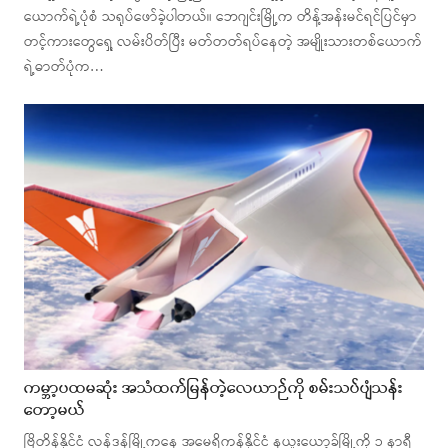
ယောက်ရဲ့ပုံစံ သရုပ်ဖော်ခဲ့ပါတယ်။ ဘေဂျင်းမြို့က တိန့်အန်းမင်ရင်ပြင်မှာ
တင့်ကားတွေရှေ့ လမ်းပိတ်ပြီး မတ်တတ်ရပ်နေတဲ့ အမျိုးသားတစ်ယောက်
ရဲ့ဓာတ်ပုံက…
ကမ္ဘာ့ပထမဆုံး အသံထက်မြန်တဲ့လေယာဉ်ကို စမ်းသပ်ပျံသန်း
တော့မယ်
ဗြိတိန်နိုင်ငံ လန်ဒန်မြို့ကနေ အမေရိကန်နိုင်ငံ နယူးယော့ခ်မြို့ကို ၁ နာရီ