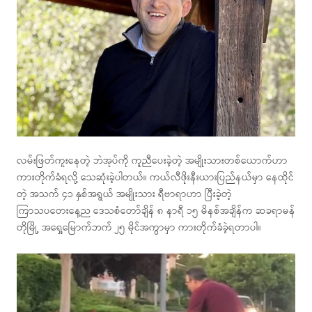
လမ်းဖြတ်ကူးနေတဲ့ ဘဲအုပ်ကို ကူညီပေးခဲ့တဲ့ အမျိုးသားတစ်ယောက်ဟာ
ကားတိုက်ခံရလို့ သေဆုံးခဲ့ပါတယ်။ ကယ်လီဖိုးနီးယားပြည်နယ်မှာ နေထိုင်
တဲ့ အသက် ၄၁ နှစ်အရွယ် အမျိုးသား ရီဗာရာဟာ ပြီးခဲ့တဲ့
ကြာသပတေးနေ့ည ဒေသစံတော်ချိန် ၈ နာရီ ၁၅ မိနစ်အချိန်က ဆခရာမန်
တိုမြို့ အရှေ့မြောက်ဘက် ၂၅ မိုင်အကွာမှာ ကားတိုက်ခံခဲ့ရတာပါ။