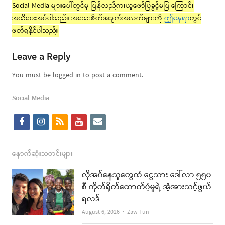
Social Media များပေါ်တွင်မှ ပြန်လည်ကူးယူဖော်ပြခွင့်မပြုကြောင်း
အသိပေးအပ်ပါသည်။ အသေးစိတ်အချက်အလက်များကို
ဤနေရာ
တွင်
ဖတ်ရှုနိုင်ပါသည်။
Leave a Reply
You must be logged in to post a comment.
Social Media
f
i
r
y
e
a
n
s
o
m
c
s
s
u
a
နောက်ဆုံးသတင်းများ
e
t
t
i
လိုအပ်နေသူတွေထံ ငွေသား ဒေါ်လာ ၅၅၀
b
a
u
l
စီ တိုက်ရိုက်ထောက်ပံ့မှုရဲ့ အံ့အားသင့်ဖွယ်
ရလဒ်
o
g
b
Author
August 6, 2026
Zaw Tun
o
r
e