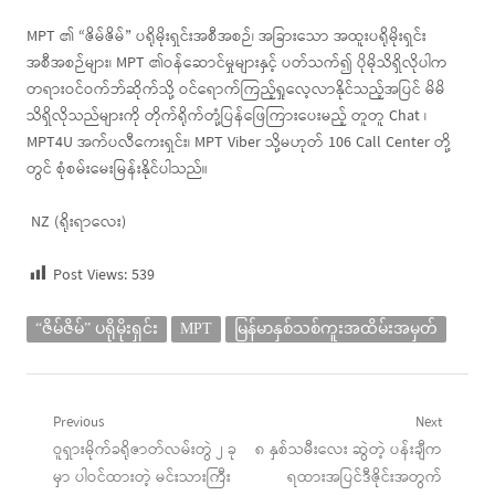
MPT ၏ “ဇိမ်ဇိမ်” ပရိုမိုးရှင်းအစီအစဉ်၊ အခြားသော အထူးပရိုမိုးရှင်း
အစီအစဉ်များ၊ MPT ၏ဝန်ဆောင်မှုများနှင့် ပတ်သက်၍ ပိုမိုသိရှိလိုပါက
တရားဝင်ဝက်ဘ်ဆိုက်သို့ ဝင်ရောက်ကြည့်ရှုလေ့လာနိုင်သည့်အပြင် မိမိ
သိရှိလိုသည်များကို တိုက်ရိုက်တုံ့ပြန်ဖြေကြားပေးမည့် တူတူ Chat ၊
MPT4U အက်ပလီကေးရှင်း၊ MPT Viber သို့မဟုတ် 106 Call Center တို့
တွင် စုံစမ်းမေးမြန်းနိုင်ပါသည်။
NZ (ရိုးရာလေး)
Post Views:
539
“ဇိမ်ဇိမ်” ပရိုမိုးရှင်း
MPT
မြန်မာနှစ်သစ်ကူးအထိမ်းအမှတ်
Post
Previous
Next
Previous
Next
ဝူရှားမိုက်ခရိုဇာတ်လမ်းတွဲ ၂ ခု
၈ နှစ်သမီးလေး ဆွဲတဲ့ ပန်းချီက
navigation
post:
post:
မှာ ပါဝင်ထားတဲ့ မင်းသားကြီး
ရထားအပြင်ဒီဇိုင်းအတွက်