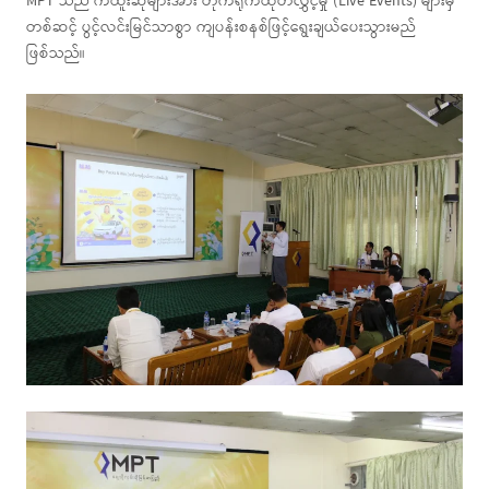
MPT သည် ကံထူးဆုများအား တိုက်ရိုက်ထုတ်လွှင့်မှု (Live Events) များမှ
တစ်ဆင့် ပွင့်လင်းမြင်သာစွာ ကျပန်းစနစ်ဖြင့်ရွေးချယ်ပေးသွားမည်
ဖြစ်သည်။