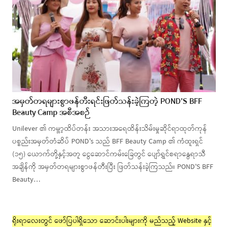
အမှတ်တရများစွာဖန်တီးရင်းဖြတ်သန်းခဲ့ကြတဲ့ POND’S BFF
Beauty Camp အစီအစဉ်
Unilever ၏ ကမ္ဘာ့ထိပ်တန်း အသားအရေထိန်းသိမ်းမှုဆိုင်ရာထုတ်ကုန်
ပစ္စည်းအမှတ်တံဆိပ် POND’s သည် BFF Beauty Camp ၏ ကံထူးရှင်
(၁၅) ယောက်တို့နှင့်အတူ ငွေဆောင်ကမ်းခြေတွင် ပျော်ရွှင်စရာနွေရာသီ
အချိန်ကို အမှတ်တရများစွာဖန်တီးပြီး ဖြတ်သန်းခဲ့ကြသည်။ POND’S BFF
Beauty…
ရိုးရာလေးတွင် ဖော်ပြပါရှိသော ဆောင်းပါးများကို မည်သည့် Website နှင့်