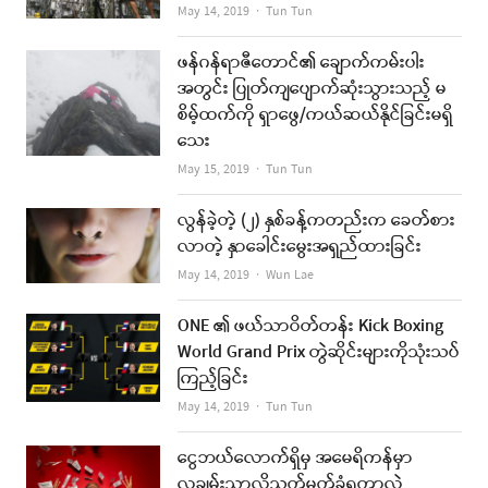
Author
May 14, 2019
Tun Tun
ဖန်ဂန်ရာဇီတောင်၏ ချောက်ကမ်းပါး
အတွင်း ပြုတ်ကျပျောက်ဆုံးသွားသည့် မ
စိမ့်ထက်ကို ရှာဖွေ/ကယ်ဆယ်နိုင်ခြင်းမရှိ
သေး
Author
May 15, 2019
Tun Tun
လွန်ခဲ့တဲ့ (၂) နှစ်ခန့်ကတည်းက ခေတ်စား
လာတဲ့ နှာခေါင်းမွေးအရှည်ထားခြင်း
Author
May 14, 2019
Wun Lae
ONE ၏ ဖယ်သာဝိတ်တန်း Kick Boxing
World Grand Prix တွဲဆိုင်းများကိုသုံးသပ်
ကြည့်ခြင်း
Author
May 14, 2019
Tun Tun
ငွေဘယ်လောက်ရှိမှ အမေရိကန်မှာ
လူချမ်းသာလို့သတ်မှတ်ခံရတာလဲ