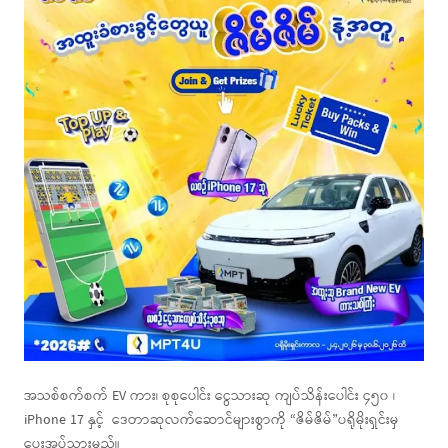
အသစ်စက်စက် EV ကား၊ စုစုပေါင်း ငွေသားဆု ကျပ်သိန်းပေါင်း ၄၅၀ ၊
iPhone 17 နှင့် ဒေတာဆုလက်ဆောင်များစွာကို “ဇိမ်ဇိမ်”ပရိုမိုးရှင်းမှ
ပေးအပ်သွားမည်။