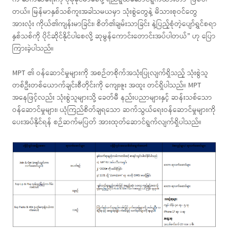
တယ်။ မြန်မာနှစ်သစ်ကူးအခါသမယမှာ သုံးစွဲတွေနဲ့ မိသားစုဝင်တွေ
အားလုံး ကိုယ်၏ကျန်းမာခြင်း၊ စိတ်၏ချမ်းသာခြင်း နဲ့ပြည့်စုံတဲ့ပျော်ရွှင်စရာ
နှစ်သစ်ကို ပိုင်ဆိုင်နိုင်ပါစေလို့ ဆုမွန်ကောင်းတောင်းအပ်ပါတယ်” ဟု ပြော
ကြားခဲ့ပါသည်။
MPT ၏ ဝန်ဆောင်မှုများကို အစဉ်တစိုက်အသုံးပြုလျက်ရှိသည့် သုံးစွဲသူ
တစ်ဦးတစ်ယောက်ချင်းစီတိုင်းကို ကျေးဇူး အထူး တင်ရှိပါသည်။ MPT
အနေဖြင့်လည်း သုံးစွဲသူများသို့ ခေတ်မီ နည်းပညာများနှင့် ဆန်းသစ်သော
ဝန်ဆောင်မှုများ၊ ယုံကြည်စိတ်ချရသော ဆက်သွယ်ရေးဝန်ဆောင်မှုများကို
ပေးအပ်နိုင်ရန် စဉ်ဆက်မပြတ် အားထုတ်ဆောင်ရွက်လျက်ရှိပါသည်။