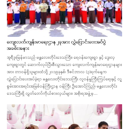
ကျေးလက်ကျန်းမာရေးဌာန ၂ခုအား လွှဲပြောင်းပေးအပ်ပွဲ
အခမ်းအနား
အူရီဒူးမြန်မာသည် မန္တလေးတိုင်းဒေသကြီး၊ ရေဝန်းကျေးရွာ နှင့် ဒွေးလှ
ကျေးရွာတွင် ဆောက်လုပ်ပြီးစီးသွားသော ကျေးလက်ကျန်းမာရေးဌာနများ
အား တာဝန်ရှိသူများထံသို့ ၂၀၁၉ခုနှစ်၊ ဒီဇင်ဘာလ (၃)ရက်နေ့က
လွှဲပြောင်းပေးအပ်ခဲ့ရာ မန္တလေးတိုင်းဒေသကြီး လူဝန်မှုကြီးကြပ်ရေးနှင့် လူ့
စွမ်းအားအရင်းအမြစ်ဝန်ကြီးဌာန ဝန်ကြီး ဦးအောင်ကြည်၊ မန္တလေးတိုင်း
ဒေသကြီးရှိ လွှတ်တော်ကိုယ်စားလှယ်များ၊ အစိုးရအဖွဲ့မှ…