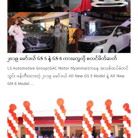
၂၀၁၉ မော်ဒယ် GS 5 နဲ့ GS 6 ကားတွေကို စတင်မိတ်ဆက်
LS Automotive Group(GAC Motor Myanmar)ကနေ အသစ်ထပ်မံတင်
သွင်း ဖန်တီးထားတဲ့ ၂၀၁၉ မော်ဒယ် All New GS 5 Model နဲ့ All New
GM 6 Model…