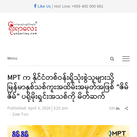
Like Us
| Hot Line: +959 400 000 661
Open
Menu
Menu
search
panel
MPT က နိုင်ငံတစ်ဝန်းရှိသုံးစွဲသူများသို့
မြန်မာနှစ်သစ်ကူးအထိမ်းအမှတ်အဖြစ် “ဇိမ်
ဇိမ်” ပရိုမိုးရှင်းအသစ်ကို မိတ်ဆက်
Shar
Published:
April 3, 2026
3:25 pm
539
Author
this
Zaw Tun
post