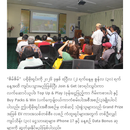
“ဇိမ်ဇိမ်” ပရိုမိုးရှင်းကို ၂၀၂၆ ခုနှစ် ဧပြီလ (၂) ရက်နေ့မှ ဇွန်လ (၃၀) ရက်
နေ့အထိ ကျင်းပသွားမည်ဖြစ်ပြီး Join & Get (စာရင်းသွင်းကာ
လက်ဆောင်ယူပါ)၊ Top Up & Play (ဖုန်းငွေဖြည့်ကာ ဂိမ်းကစားပါ) နှင့်
Buy Packs & Win (ပက်ကေ့ချ်ဝယ်ကာကံစမ်းပါ)အစီအစဉ်(၃)မျိုးပါဝင်
ပါသည်။ ဤပရိုမိုးရှင်းအစီအစဉ်မှ တစ်ဆင့် သုံးစွဲသူများသည် Grand Prize
အဖြစ် EV ကားအသစ်တစ်စီး၊ လစဉ် ကံထူးရှင်များအတွက် တစ်ဦးလျှင်
ကျပ်သိန်း (၃၀) ငွေသားဆုများ၊ iPhone 17 နှင့် နေ့စဉ် Data Bonus ဆု
များကို ဆွတ်ခူးနိုင်မည်ဖြစ်ပါသည်။