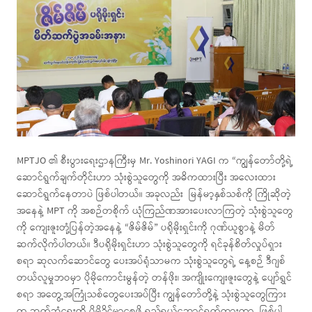
MPTJO ၏ စီးပွားရေးဌာနကြီးမှ Mr. Yoshinori YAGI က “ကျွန်တော်တို့ရဲ့
ဆောင်ရွက်ချက်တိုင်းဟာ သုံးစွဲသူတွေကို အဓိကထားပြီး အလေးထား
ဆောင်ရွက်နေတာပဲ ဖြစ်ပါတယ်။ အခုလည်း မြန်မာ့နှစ်သစ်ကို ကြိုဆိုတဲ့
အနေနဲ့ MPT ကို အစဉ်တစိုက် ယုံကြည်ဏအားပေးလာကြတဲ့ သုံးစွဲသူတွေ
ကို ကျေးဇူးတုံ့ပြန်တဲ့အနေနဲ့ “ဇိမ်ဇိမ်” ပရိုမိုးရှင်းကို ဂုဏ်ယူစွာနဲ့ မိတ်
ဆက်လိုက်ပါတယ်။ ဒီပရိုမိုးရှင်းဟာ သုံးစွဲသူတွေကို ရင်ခုန်စိတ်လှုပ်ရှား
စရာ ဆုလက်ဆောင်တွေ ပေးအပ်ရုံသာမက သုံးစွဲသူတွေရဲ့ နေ့စဉ် ဒီဂျစ်
တယ်လူမှုဘဝမှာ ပိုမိုကောင်းမွန်တဲ့ တန်ဖိုး၊ အကျိုးကျေးဇူးတွေနဲ့ ပျော်ရွှင်
စရာ အတွေ့အကြုံသစ်တွေပေးအပ်ပြီး ကျွန်တော်တို့နဲ့ သုံးစွဲသူတွေကြား
က ဆက်ဆံရေးကို ပိုမိုခိုင်မာစေဖို့ ရည်ရွယ်ဆောင်ရွက်ထားတာ ဖြစ်ပါ