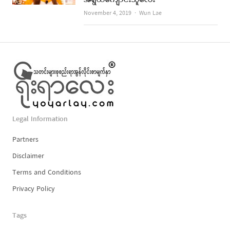
အရွယ်ကျောင်းသူလေး
Author
November 4, 2019
Wun Lae
Legal Information
Partners
Disclaimer
Terms and Conditions
Privacy Policy
Tags