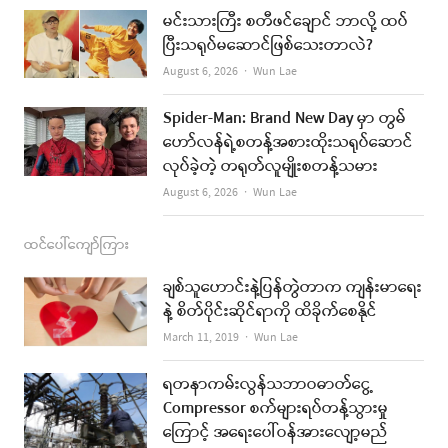
k
a
မင်းသားကြီး စတီဖင်ချောင် ဘာလို့ ထပ်
ပြီးသရုပ်မဆောင်ဖြစ်သေးတာလဲ?
m
Author
August 6, 2026
Wun Lae
Spider-Man: Brand New Day မှာ တွမ်
ဟော်လန်ရဲ့စတန့်အစားထိုးသရုပ်ဆောင်
လုပ်ခဲ့တဲ့ တရုတ်လူမျိုးစတန့်သမား
Author
August 6, 2026
Wun Lae
ထင်ပေါ်ကျော်ကြား
ချစ်သူဟောင်းနဲ့ပြန်တွဲတာက ကျန်းမာရေး
နဲ့ စိတ်ပိုင်းဆိုင်ရာကို ထိခိုက်စေနိုင်
Author
March 11, 2019
Wun Lae
ရတနာကမ်းလွန်သဘာဝဓာတ်ငွေ့
Compressor စက်များရပ်တန့်သွားမှု
ကြောင့် အရေးပေါ်ဝန်အားလျော့မည်