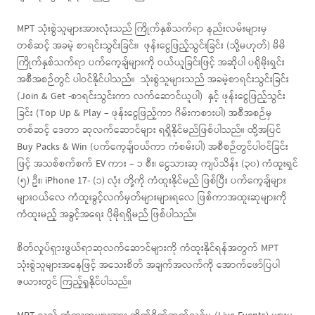
MPT သုံးစွဲသူများအားလုံးသည် ကြိုက်နှစ်သက်ရာ နည်းလမ်းများမှ
တစ်ဆင့် အခမဲ့ စာရင်းသွင်းခြင်း၊ ဖုန်းငွေဖြည့်သွင်းခြင်း (သို့မဟုတ်) မိမိ
ကြိုက်နှစ်သက်ရာ ပက်ကေ့ချ်များကို ဝယ်ယူခြင်းဖြင့် အဆိုပါ ပရိုမိုးရှင်း
အစီအစဉ်တွင် ပါဝင်နိုင်ပါသည်။ သုံးစွဲသူများသည် အခမဲ့စာရင်းသွင်းခြင်း
(Join & Get -စာရင်းသွင်းကာ လက်ဆောင်ယူပါ) နှင့် ဖုန်းငွေဖြည့်သွင်း
ခြင်း (Top Up & Play – ဖုန်းငွေဖြည့်ကာ ဂိမ်းကစားပါ) အစီအစဉ်မှ
တစ်ဆင့် ဒေတာ ဆုလက်ဆောင်များ ရရှိနိုင်မည်ဖြစ်ပါသည်။ ထို့အပြင်
Buy Packs & Win (ပက်ကေ့ချ်ဝယ်ကာ ကံစမ်းပါ) အစီစဉ်တွင်ပါဝင်ခြင်း
ဖြင့် အသစ်စက်စက် EV ကား – ၁ စီး၊ ငွေသားဆု ကျပ်သိန်း (၃၀) ကံထူးရှင်
(၅) ဦး၊ iPhone 17- (၁) လုံး တို့ကို ကံထူးနိုင်မည် ဖြစ်ပြီး ပက်ကေ့ချ်များ
များဝယ်လေ ကံထူးခွင့်လက်မှတ်များများရလေ ဖြစ်ကာအထူးဆုများကို
ကံထူးမည့် အခွင့်အရေး ပိုမိုရရှိမည် ဖြစ်ပါသည်။
စိတ်လှုပ်ရှားဖွယ်ရာဆုလက်ဆောင်များကို ကံထူးနိုင်ရန်အတွက် MPT
သုံးစွဲသူများအနေဖြင့် အသေးစိတ် အချက်အလက်ကို အောက်ဖော်ပြပါ
ဇယားတွင် ကြည့်ရှုနိုင်ပါသည်။