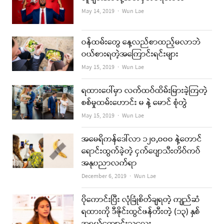
Author
May 14, 2019
Wun Lae
ဝန်ထမ်းတွေ နေ့လည်စာထည့်မလာဘဲ
ဝယ်စားရတဲ့အကြောင်းရင်းများ
Author
May 15, 2019
Wun Lae
ရထားပေါ်မှာ လက်ထပ်ထိမ်းမြားခဲ့ကြတဲ့
စစ်မှုထမ်းဟောင်း မ နဲ့ မောင် စုံတွဲ
Author
May 15, 2019
Wun Lae
အမေရိကန်ဒေါ်လာ ၁၂၀,၀၀၀ နဲ့တောင်
ရောင်းထွက်ခဲ့တဲ့ ငှက်ပျောသီးတိပ်ကပ်
အနုပညာလက်ရာ
Author
December 6, 2019
Wun Lae
ပိုကောင်းပြီး လုံခြုံစိတ်ချရတဲ့ ကျည်ဆံ
ရထားကို ဒီဇိုင်းထွင်ဖန်တီးတဲ့ (၁၃) နှစ်