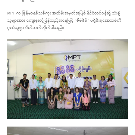
MPT က မြန်မာနှစ်သစ်ကူး အထိမ်းအမှတ်အဖြစ် နိုင်ငံတစ်ဝန်းရှိ သုံးစွဲ
သူများအား ကျေးဇူးတုံ့ပြန်သည့်အနေဖြင့် “ဇိမ်ဇိမ်” ပရိုမိုးရှင်းအသစ်ကို
ဂုဏ်ယူစွာ မိတ်ဆက်လိုက်ပါသည်။