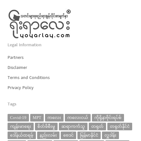
Legal Information
Partners
Disclaimer
Terms and Conditions
Privacy Policy
Tags
Covid-19
MPT
ကလေး
ကလေးငယ်
ကိုရိုနာဗိုင်းရပ်စ်
ကျန်းမာရေး
စိတ်ဖိစီးမှု
ဆရာကင်္ကသူ
တရုတ်
တရုတ်နိုင်ငံ
ဒေါ်နယ်ထရမ့်
နည်းလမ်း
ဗေဒင်
မြန်မာနိုင်ငံ
လှူဒါန်း