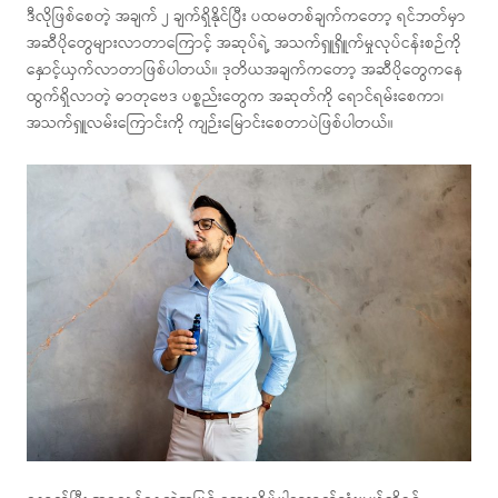
ဒီလိုဖြစ်စေတဲ့ အချက် ၂ ချက်ရှိနိုင်ပြီး ပထမတစ်ချက်ကတော့ ရင်ဘတ်မှာ
အဆီပိုတွေများလာတာကြောင့် အဆုပ်ရဲ့ အသက်ရှူရှိူက်မှုလုပ်ငန်းစဉ်ကို
နှောင့်ယှက်လာတာဖြစ်ပါတယ်။ ဒုတိယအချက်ကတော့ အဆီပိုတွေကနေ
ထွက်ရှိလာတဲ့ ဓာတုဗေဒ ပစ္စည်းတွေက အဆုတ်ကို ရောင်ရမ်းစေကာ၊
အသက်ရှူလမ်းကြောင်းကို ကျဉ်းမြောင်းစေတာပဲဖြစ်ပါတယ်။