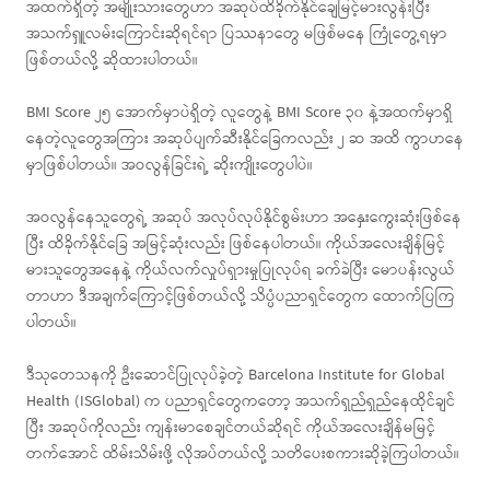
အထက်ရှိတဲ့ အမျိုးသားတွေဟာ အဆုပ်ထိခိုက်နိုင်ချေမြင့်မားလွန်းပြီး
အသက်ရှူလမ်းကြောင်းဆိုရင်ရာ ပြဿနာတွေ မဖြစ်မနေ ကြုံတွေ့ရမှာ
ဖြစ်တယ်လို့ ဆိုထားပါတယ်။
BMI Score ၂၅ အောက်မှာပဲရှိတဲ့ လူတွေနဲ့ BMI Score ၃၀ နဲ့အထက်မှာရှိ
နေတဲ့လူတွေအကြား အဆုပ်ပျက်ဆီးနိုင်ခြေကလည်း ၂ ဆ အထိ ကွာဟနေ
မှာဖြစ်ပါတယ်။ အဝလွန်ခြင်းရဲ့ ဆိုးကျိုးတွေပါပဲ။
အဝလွန်နေသူတွေရဲ့ အဆုပ် အလုပ်လုပ်နိုင်စွမ်းဟာ အနှေးကွေးဆုံးဖြစ်နေ
ပြီး ထိခိုက်နိုင်ခြေ အမြင့်ဆုံးလည်း ဖြစ်နေပါတယ်။ ကိုယ်အလေးချိန်မြင့်
မားသူတွေအနေနဲ့ ကိုယ်လက်လှုပ်ရှားမှုပြုလုပ်ရ ခက်ခဲပြီး မောပန်းလွယ်
တာဟာ ဒီအချက်ကြောင့်ဖြစ်တယ်လို့ သိပ္ပံပညာရှင်တွေက ထောက်ပြကြ
ပါတယ်။
ဒီသုတေသနကို ဦးဆောင်ပြုလုပ်ခဲ့တဲ့ Barcelona Institute for Global
Health (ISGlobal) က ပညာရှင်တွေကတော့ အသက်ရှည်ရှည်နေထိုင်ချင်
ပြီး အဆုပ်ကိုလည်း ကျန်းမာစေချင်တယ်ဆိုရင် ကိုယ်အလေးချိန်မမြင့်
တက်အောင် ထိမ်းသိမ်းဖို့ လိုအပ်တယ်လို့ သတိပေးစကားဆိုခဲ့ကြပါတယ်။