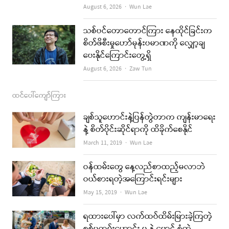
Author
August 6, 2026
Wun Lae
သစ်ပင်တောတောင်ကြား နေထိုင်ခြင်းက
စိတ်ဖိစီးမှုဟော်မုန်းပမာဏကို လျှော့ချ
ပေးနိုင်ကြောင်းတွေ့ရှိ
Author
August 6, 2026
Zaw Tun
ထင်ပေါ်ကျော်ကြား
ချစ်သူဟောင်းနဲ့ပြန်တွဲတာက ကျန်းမာရေး
နဲ့ စိတ်ပိုင်းဆိုင်ရာကို ထိခိုက်စေနိုင်
Author
March 11, 2019
Wun Lae
ဝန်ထမ်းတွေ နေ့လည်စာထည့်မလာဘဲ
ဝယ်စားရတဲ့အကြောင်းရင်းများ
Author
May 15, 2019
Wun Lae
ရထားပေါ်မှာ လက်ထပ်ထိမ်းမြားခဲ့ကြတဲ့
စစ်မှုထမ်းဟောင်း မ နဲ့ မောင် စုံတွဲ