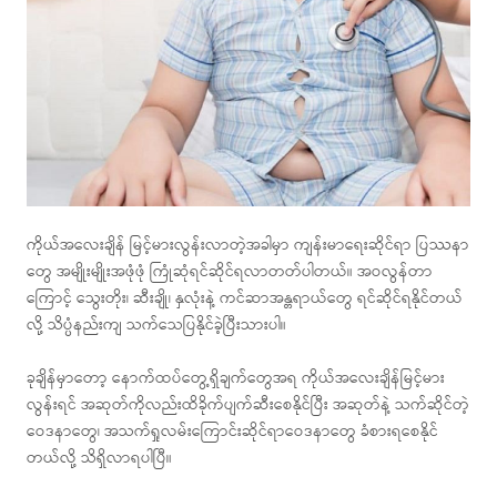
ကိုယ်အလေးချိန် မြင့်မားလွန်းလာတဲ့အခါမှာ ကျန်းမာရေးဆိုင်ရာ ပြဿနာ
တွေ အမျိုးမျိုးအဖုံဖုံ ကြုံဆုံရင်ဆိုင်ရလာတတ်ပါတယ်။ အဝလွန်တာ
ကြောင့် သွေးတိုး၊ ဆီးချို၊ နှလုံးနဲ့ ကင်ဆာအန္တရာယ်တွေ ရင်ဆိုင်ရနိုင်တယ်
လို့ သိပ္ပံနည်းကျ သက်သေပြနိုင်ခဲ့ပြီးသားပါ။
ခုချိန်မှာတော့ နောက်ထပ်တွေ့ရှိချက်တွေအရ ကိုယ်အလေးချိန်မြင့်မား
လွန်းရင် အဆုတ်ကိုလည်းထိခိုက်ပျက်ဆီးစေနိုင်ပြီး အဆုတ်နဲ့ သက်ဆိုင်တဲ့
ဝေဒနာတွေ၊ အသက်ရှုလမ်းကြောင်းဆိုင်ရာဝေဒနာတွေ ခံစားရစေနိုင်
တယ်လို့ သိရှိလာရပါပြီ။