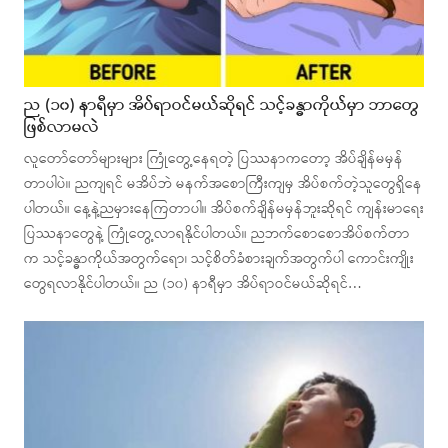
ည (၁၀) နာရီမှာ အိပ်ရာဝင်မယ်ဆိုရင် သင့်ခန္ဓာကိုယ်မှာ ဘာတွေ
ဖြစ်လာမလဲ
လူတော်တော်များများ ကြုံတွေ့နေရတဲ့ ပြဿနာကတော့ အိပ်ချိန်မမှန်
တာပါပဲ။ ညကျရင် မအိပ်ဘဲ မနက်အစောကြီးကျမှ အိပ်စက်တဲ့သူတွေရှိနေ
ပါတယ်။ နေ့နဲ့ညမှားနေကြတာပါ။ အိပ်စက်ချိန်မမှန်ဘူးဆိုရင် ကျန်းမာရေး
ပြဿနာတွေနဲ့ ကြုံတွေ့လာရနိုင်ပါတယ်။ ညဘက်စောစောအိပ်စက်တာ
က သင့်ခန္ဓာကိုယ်အတွက်ရော၊ သင့်စိတ်ခံစားချက်အတွက်ပါ ကောင်းကျိုး
တွေရလာနိုင်ပါတယ်။ ည (၁၀) နာရီမှာ အိပ်ရာဝင်မယ်ဆိုရင်…