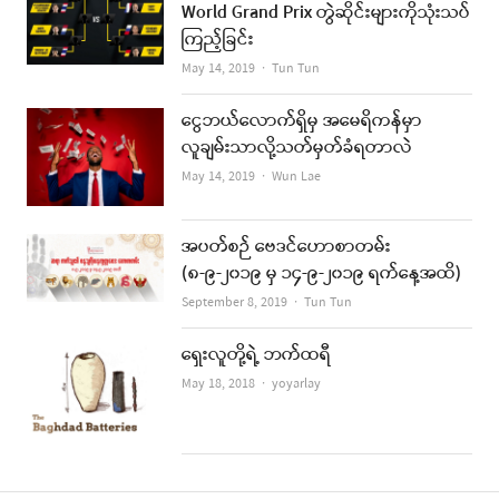
World Grand Prix တွဲဆိုင်းများကိုသုံးသပ်
ကြည့်ခြင်း
Author
May 14, 2019
Tun Tun
ငွေဘယ်လောက်ရှိမှ အမေရိကန်မှာ
လူချမ်းသာလို့သတ်မှတ်ခံရတာလဲ
Author
May 14, 2019
Wun Lae
အပတ်စဉ် ဗေဒင်ဟောစာတမ်း
(၈-၉-၂၀၁၉ မှ ၁၄-၉-၂၀၁၉ ရက်နေ့အထိ)
Author
September 8, 2019
Tun Tun
ရှေးလူတို့ရဲ့ ဘက်ထရီ
Author
May 18, 2018
yoyarlay