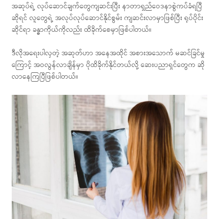
အဆုပ်ရဲ့ လုပ်ဆောင်ချက်တွေကျဆင်းပြီး နာတာရှည်ဝေဒနာစွဲကပ်ခံရပြီ
ဆိုရင် လူတွေရဲ့ အလုပ်လုပ်ဆောင်နိုင်စွမ်း ကျဆင်းလာမှာဖြစ်ပြီး ရုပ်ပိုင်း
ဆိုင်ရာ ခန္ဓာကိုယ်ကိုလည်း ထိခိုက်စေမှာဖြစ်ပါတယ်။
ဒီလိုအရေးပါလှတဲ့ အဆုတ်ဟာ အနေအထိုင် အစားအသောက် မဆင်ခြင်မှု
ကြောင့် အဝလွန်လာချိန်မှာ ပိုထိခိုက်နိုင်တယ်လို့ ဆေးပညာရှင်တွေက ဆို
လာနေကြပြီဖြစ်ပါတယ်။