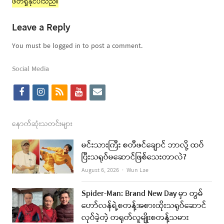
ဖတ်ရှုနိုင်ပါသည်။
Leave a Reply
You must be logged in to post a comment.
Social Media
f
i
r
y
e
a
n
s
o
m
c
s
s
u
a
နောက်ဆုံးသတင်းများ
e
t
t
i
မင်းသားကြီး စတီဖင်ချောင် ဘာလို့ ထပ်
b
a
u
l
ပြီးသရုပ်မဆောင်ဖြစ်သေးတာလဲ?
o
g
b
Author
August 6, 2026
Wun Lae
o
r
e
Spider-Man: Brand New Day မှာ တွမ်
k
a
ဟော်လန်ရဲ့စတန့်အစားထိုးသရုပ်ဆောင်
လုပ်ခဲ့တဲ့ တရုတ်လူမျိုးစတန့်သမား
m