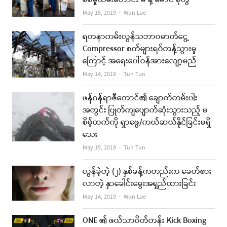
Author
May 15, 2019
Wun Lae
ရတနာကမ်းလွန်သဘာဝဓာတ်ငွေ့
Compressor စက်များရပ်တန့်သွားမှု
ကြောင့် အရေးပေါ်ဝန်အားလျော့မည်
Author
May 14, 2019
Tun Tun
ဖန်ဂန်ရာဇီတောင်၏ ချောက်ကမ်းပါး
အတွင်း ပြုတ်ကျပျောက်ဆုံးသွားသည့် မ
စိမ့်ထက်ကို ရှာဖွေ/ကယ်ဆယ်နိုင်ခြင်းမရှိ
သေး
Author
May 15, 2019
Tun Tun
လွန်ခဲ့တဲ့ (၂) နှစ်ခန့်ကတည်းက ခေတ်စား
လာတဲ့ နှာခေါင်းမွေးအရှည်ထားခြင်း
Author
May 14, 2019
Wun Lae
ONE ၏ ဖယ်သာဝိတ်တန်း Kick Boxing