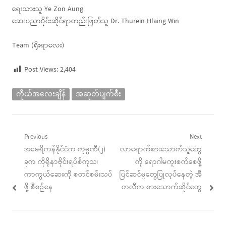
ရေးသားသူ Ye Zon Aung
ဆေးပညာပိုင်းဆိုင်ရာတည်းဖြတ်သူ Dr. Thurein Hlaing Win
Team (ရိုးရာလေး)
Post Views:
2,404
ကိုယ်အလေးချိန်
အဆုတ်ပျက်စီး
Post
Previous
Next
Previous
Next
အမေရိကန်နိုင်ငံက ကုမ္ပဏီ(၂)
လာရောက်စားသောက်သူတွေ
navigation
post:
post:
ခုက ကိုရိုနာဗိုင်းရပ်စ်ကုသ၊
ကို ရောဂါမကူးစက်စေဖို့
ကာကွယ်ဆေးကို စတင်စမ်းသပ်
ပြင်ဆင်မှုတွေပြုလုပ်နေတဲ့ အီ
ဖို့ စီစဉ်နေ
တလီက စားသောက်ဆိုင်တွေ