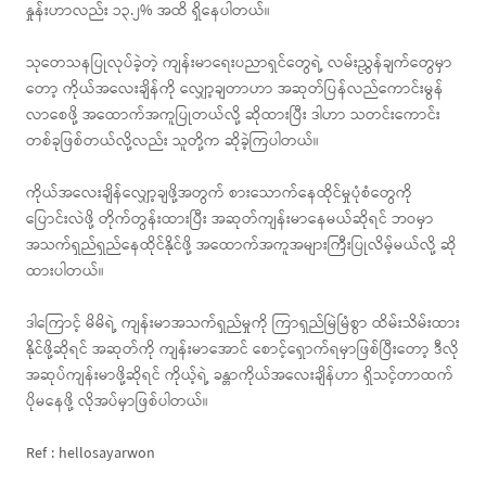
နှုန်းဟာလည်း ၁၃.၂% အထိ ရှိနေပါတယ်။
သုတေသနပြုလုပ်ခဲ့တဲ့ ကျန်းမာရေးပညာရှင်တွေရဲ့ လမ်းညွှန်ချက်တွေမှာ
တော့ ကိုယ်အလေးချိန်ကို လျှော့ချတာဟာ အဆုတ်ပြန်လည်ကောင်းမွန်
လာစေဖို့ အထောက်အကူပြုတယ်လို့ ဆိုထားပြီး ဒါဟာ သတင်းကောင်း
တစ်ခုဖြစ်တယ်လို့လည်း သူတို့က ဆိုခဲ့ကြပါတယ်။
ကိုယ်အလေးချိန်လျှော့ချဖို့အတွက် စားသောက်နေထိုင်မှုပုံစံတွေကို
ပြောင်းလဲဖို့ တိုက်တွန်းထားပြီး အဆုတ်ကျန်းမာနေမယ်ဆိုရင် ဘဝမှာ
အသက်ရှည်ရှည်နေထိုင်နိုင်ဖို့ အထောက်အကူအများကြီးပြုလိမ့်မယ်လို့ ဆို
ထားပါတယ်။
ဒါကြောင့် မိမိရဲ့ ကျန်းမာအသက်ရှည်မှုကို ကြာရှည်မြဲမြံစွာ ထိမ်းသိမ်းထား
နိုင်ဖို့ဆိုရင် အဆုတ်ကို ကျန်းမာအောင် စောင့်ရှောက်ရမှာဖြစ်ပြီးတော့ ဒီလို
အဆုပ်ကျန်းမာဖို့ဆိုရင် ကိုယ့်ရဲ့ ခန္တာကိုယ်အလေးချိန်ဟာ ရှိသင့်တာထက်
ပိုမနေဖို့ လိုအပ်မှာဖြစ်ပါတယ်။
Ref : hellosayarwon