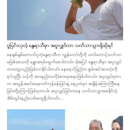
ပူပြင်းလှတဲ့ နွေရာသီမှာ အပူလျှပ်တာ သက်သာသွားဖို့ဆိုရင်
နေချစ်ချစ်တောက်ပူတဲ့နွေရာသီက ကျွန်တော်တို့ကို သက်တောင့်သက်သာ
မဖြစ်စေသလို ချွေးအရမ်းထွက်စေပါတယ်။ ဒါ့အပြင် နွေရာသီမှာ အပူလျှပ်
တာတွေလည်းဖြစ်လာနိုင်ပါတယ်။ နေရောင်ခြည်က စွမ်းအင်အားလုံးကို
စုပ်ယူပြီး သင့်ကို အားနည်းသလိုခံစားရစေမှာဖြစ်ပါတယ်။ အပူလျှပ်ရတာ
က အလွန်အမင်းရေဓာတ်ကုန်ခန်းခြင်းနဲ့ နေပူထဲမှာ အချိန်အကြာကြီးနေ
ခြင်းတို့ကြောင့်ဖြစ်ရတာပါ။ အပူလျှပ်ခြင်းကနေ သက်သာသွားစေနိုင်တဲ့
အိမ်တွင်းနည်းလမ်းတွေရှိပါတယ်။…