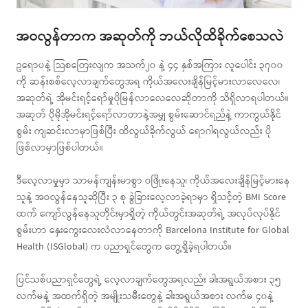
အဝလွန်တာက အဆုတ်ကို ဘယ်လိုထိခိုက်စေသလဲ
ဥရောပနဲ့ သြစတြေးလျက အသက်၂၀ နဲ့ ၄၄ နှစ်အကြား လူပေါင်း ၃၇၀၀
ကို ဆန်းစစ်လေ့လာချက်တွေအရ ကိုယ်အလေးချိန်မြင့်မားလာလေလေ၊
အဆုတ်ရဲ့ အိုမင်းရင့်ရော်မှုပိုမြန်လာလေလေဆိုတာကို သိရှိလာရပါတယ်။
အဆုတ် ပိုမိုအိုမင်းရင့်ရော်လာတာနဲ့အမျှ စွမ်းဆောင်ရည်နဲ့ ကာကွယ်နိုင်
စွမ်း ကျဆင်းလာမှာဖြစ်ပြီး ထိလွယ်ခိုက်လွယ် ရောဂါရလွယ်လည်း ပို
ဖြစ်လာမှာဖြစ်ပါတယ်။
ဒီလေ့လာမှုမှာ သာမန်ကျန်းမာစွာ ဝဖြိုးနေသူ၊ ကိုယ်အလေးချိန်မြင့်မားနေ
သူနဲ့ အဝလွန်နေသူဆိုပြီး ၃ စု ခွဲခြားလေ့လာခဲ့ရာမှာ ရှိသင့်တဲ့ BMI Score
ထက် ကျော်လွန်နေသူတိုင်းမှာရှိတဲ့ ကိုယ်တွင်းအဆုတ်ရဲ့ အလုပ်လုပ်နိုင်
စွမ်းဟာ နှေးကွေးလေးလံလာနေတာကို Barcelona Institute for Global
Health (ISGlobal) က ပညာရှင်တွေက တွေ့ရှိခဲ့ရပါတယ်။
ပြင်သစ်ပညာရှင်တွေရဲ့ လေ့လာချက်တွေအရလည်း ခါးအရွယ်အစား ၃၅
လက်မနဲ့ အထက်ရှိတဲ့ အမျိုးသမီးတွေနဲ့ ခါးအရွယ်အစား လက်မ ၄၀နဲ့