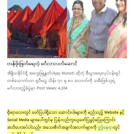
တန်ဖိုးဖြတ်မရတဲ့ မင်္ဂလာလက်ဆောင်
အိန္ဒိယနိုင်ငံရှိ အဂျေးမြူနွတ်(Ajay Munot) ဆိုတဲ့ စီးပွားရေးလုပ်ငန်းရှင်
တစ်ယောက်ဟာ ရူပီးငွေ သိန်း ၇၀ မှ ၈၀ လောက်ကို သမီးဖြစ်သူရဲ့
မင်္ဂလာဧည့်ခံပွဲမှာ Post Views: 4,104
ရိုးရာလေးတွင် ဖော်ပြပါရှိသော ဆောင်းပါးများကို မည်သည့် Website နှင့်
Social Media များပေါ်တွင်မှ ပြန်လည်ကူးယူဖော်ပြခွင့်မပြုကြောင်း
အသိပေးအပ်ပါသည်။ အသေးစိတ်အချက်အလက်များကို
ဤနေရာ
တွင်