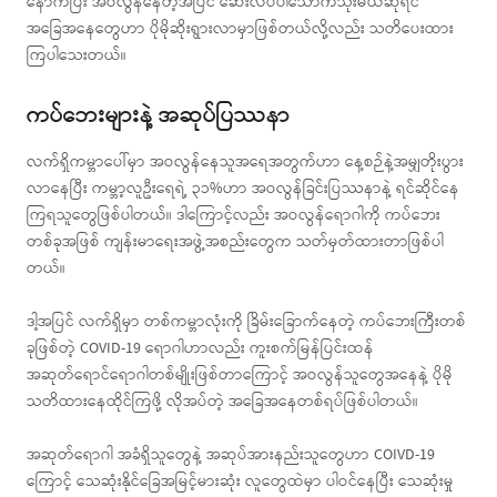
နောက်ပြီး အဝလွန်နေတဲ့အပြင် ဆေးလိပ်ပါသောက်သုံးမယ်ဆိုရင်
အခြေအနေတွေဟာ ပိုမိုဆိုးရွားလာမှာဖြစ်တယ်လို့လည်း သတိပေးထား
ကြပါသေးတယ်။
ကပ်ဘေးများနဲ့ အဆုပ်ပြဿနာ
လက်ရှိကမ္ဘာပေါ်မှာ အဝလွန်နေသူအရေအတွက်ဟာ နေ့စဉ်နဲ့အမျှတိုးပွား
လာနေပြီး ကမ္ဘာ့လူဦးရေရဲ့ ၃၁%ဟာ အဝလွန်ခြင်းပြဿနာနဲ့ ရင်ဆိုင်နေ
ကြရသူတွေဖြစ်ပါတယ်။ ဒါကြောင့်လည်း အဝလွန်ရောဂါကို ကပ်ဘေး
တစ်ခုအဖြစ် ကျန်းမာရေးအဖွဲ့အစည်းတွေက သတ်မှတ်ထားတာဖြစ်ပါ
တယ်။
ဒါ့အပြင် လက်ရှိမှာ တစ်ကမ္ဘာလုံးကို ခြိမ်းခြောက်နေတဲ့ ကပ်ဘေးကြီးတစ်
ခုဖြစ်တဲ့ COVID-19 ရောဂါဟာလည်း ကူးစက်မြန်ပြင်းထန်
အဆုတ်ရောင်ရောဂါတစ်မျိုးဖြစ်တာကြောင့် အဝလွန်သူတွေအနေနဲ့ ပိုမို
သတိထားနေထိုင်ကြဖို့ လိုအပ်တဲ့ အခြေအနေတစ်ရပ်ဖြစ်ပါတယ်။
အဆုတ်ရောဂါ အခံရှိသူတွေနဲ့ အဆုပ်အားနည်းသူတွေဟာ COIVD-19
ကြောင့် သေဆုံးနိုင်ခြေအမြင့်မားဆုံး လူတွေထဲမှာ ပါဝင်နေပြီး သေဆုံးမှု