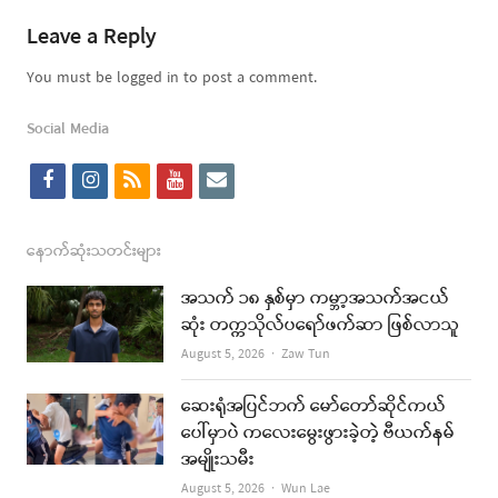
Leave a Reply
You must be logged in to post a comment.
Social Media
f
i
r
y
e
a
n
s
o
m
c
s
s
u
a
နောက်ဆုံးသတင်းများ
e
t
t
i
အသက် ၁၈ နှစ်မှာ ကမ္ဘာ့အသက်အငယ်
b
a
u
l
ဆုံး တက္ကသိုလ်ပရော်ဖက်ဆာ ဖြစ်လာသူ
o
g
b
Author
August 5, 2026
Zaw Tun
o
r
e
ဆေးရုံအပြင်ဘက် မော်တော်ဆိုင်ကယ်
k
a
ပေါ်မှာပဲ ကလေးမွေးဖွားခဲ့တဲ့ ဗီယက်နမ်
အမျိုးသမီး
m
Author
August 5, 2026
Wun Lae