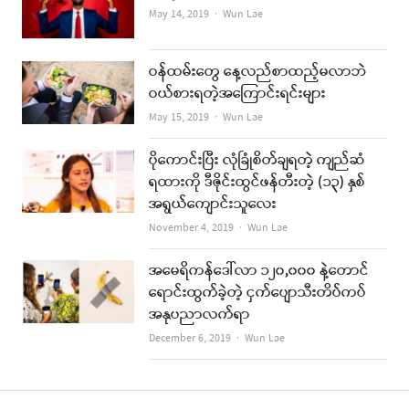
Author
May 14, 2019
Wun Lae
ဝန်ထမ်းတွေ နေ့လည်စာထည့်မလာဘဲ
ဝယ်စားရတဲ့အကြောင်းရင်းများ
Author
May 15, 2019
Wun Lae
ပိုကောင်းပြီး လုံခြုံစိတ်ချရတဲ့ ကျည်ဆံ
ရထားကို ဒီဇိုင်းထွင်ဖန်တီးတဲ့ (၁၃) နှစ်
အရွယ်ကျောင်းသူလေး
Author
November 4, 2019
Wun Lae
အမေရိကန်ဒေါ်လာ ၁၂၀,၀၀၀ နဲ့တောင်
ရောင်းထွက်ခဲ့တဲ့ ငှက်ပျောသီးတိပ်ကပ်
အနုပညာလက်ရာ
Author
December 6, 2019
Wun Lae