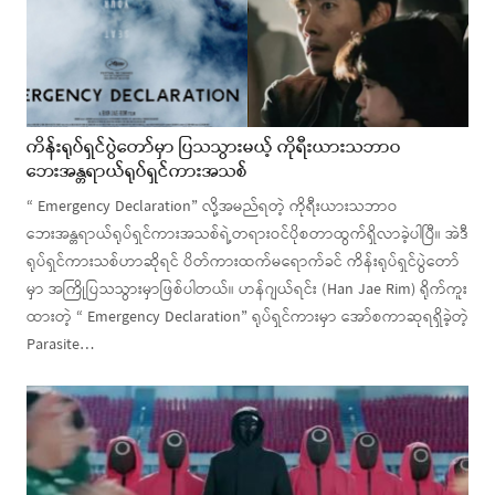
ကိန်းရုပ်ရှင်ပွဲတော်မှာ ပြသသွားမယ့် ကိုရီးယားသဘာဝ
ဘေးအန္တရာယ်ရုပ်ရှင်ကားအသစ်
“ Emergency Declaration” လို့အမည်ရတဲ့ ကိုရီးယားသဘာဝ
ဘေးအန္တရာယ်ရုပ်ရှင်ကားအသစ်ရဲ့တရားဝင်ပိုစတာထွက်ရှိလာခဲ့ပါပြီ။ အဲဒီ
ရုပ်ရှင်ကားသစ်ဟာဆိုရင် ပိတ်ကားထက်မရောက်ခင် ကိန်းရုပ်ရှင်ပွဲတော်
မှာ အကြိုပြသသွားမှာဖြစ်ပါတယ်။ ဟန်ဂျယ်ရင်း (Han Jae Rim) ရိုက်ကူး
ထားတဲ့ “ Emergency Declaration” ရုပ်ရှင်ကားမှာ အော်စကာဆုရရှိခဲ့တဲ့
Parasite…