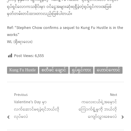
ရုပ်ရှင်လောကသမိုင်းမှာ ဝင်ငွေအများဆုံးရရှိခဲ့တဲ့ရုပ်ရှင်ကားအဖြစ်
မှတ်တမ်းတင်ထားတာလည်းဖြစ်ပါတယ်။
Ref: “Stephen Chow confirms a sequel to Kung Fu Hustle is in the
works”
WL (ရိုးရာလေး)
Post Views:
6,555
Kung Fu Hustle
စတီဖင် ချောင်
ရုပ်ရှင်ကား
ဟောင်ကောင်
Post
Previous
Next
Previous
Next
Valentine’s Day မှာ
ကလေးငယ်ရဲ့အမှောင်
navigation
post:
post:
လက်ဆောင်မရခဲ့ရင်ဘယ်လို
ကြောက်ရွံ့မှုကို ဘယ်လို
လုပ်မလဲ
ကျော်လွှားစေမလဲ