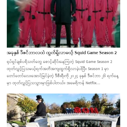
အခုနှစ် ဒီဇင်ဘာလထဲ ထွက်ရှိလာမယ့် Squid Game Season 2
ရုပ်ရှင်ချစ်ပရိသတ်တွေ စောင့်ဆိုင်းနေကြတဲ့ Squid Game Season 2
ထုတ်လွှင့်ပြသမယ့်ရက်အတိအကျထွက်ရှိလာခဲ့ပါပြီ။ Season 1 မှာ
တော်တော်လေးအောင်မြင်ခဲ့တဲ့ ဒီစီးရီးကို ၂၀၂၄ ခုနှစ် ဒီဇင်ဘာ ၂၆ ရက်နေ့
မှာ ထုတ်လွှင့်ပြသသွားမှာဖြစ်ပါတယ်။ အမေရိကန် Netflix…