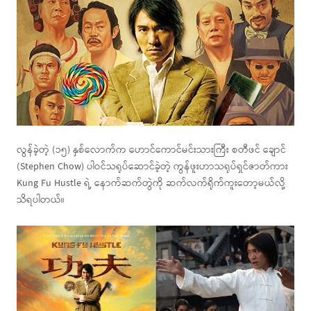
လွန်ခဲ့တဲ့ (၁၅) နှစ်လောက်က ဟောင်ကောင်မင်းသားကြီး စတီဖင် ချောင်
(Stephen Chow) ပါဝင်သရုပ်ဆောင်ခဲ့တဲ့ ကွန်ဖူးဟာသရုပ်ရှင်ဇာတ်ကား
Kung Fu Hustle ရဲ့ နောက်ဆက်တွဲကို ဆက်လက်ရိုက်ကူးတော့မယ်လို့
သိရပါတယ်။