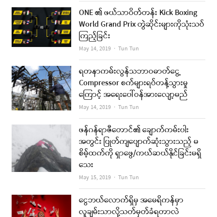
ONE ၏ ဖယ်သာဝိတ်တန်း Kick Boxing
World Grand Prix တွဲဆိုင်းများကိုသုံးသပ်
ကြည့်ခြင်း
Author
May 14, 2019
Tun Tun
ရတနာကမ်းလွန်သဘာဝဓာတ်ငွေ့
Compressor စက်များရပ်တန့်သွားမှု
ကြောင့် အရေးပေါ်ဝန်အားလျော့မည်
Author
May 14, 2019
Tun Tun
ဖန်ဂန်ရာဇီတောင်၏ ချောက်ကမ်းပါး
အတွင်း ပြုတ်ကျပျောက်ဆုံးသွားသည့် မ
စိမ့်ထက်ကို ရှာဖွေ/ကယ်ဆယ်နိုင်ခြင်းမရှိ
သေး
Author
May 15, 2019
Tun Tun
ငွေဘယ်လောက်ရှိမှ အမေရိကန်မှာ
လူချမ်းသာလို့သတ်မှတ်ခံရတာလဲ