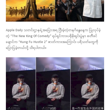
Apple Daily သတင်းဌာနရဲ့အပြောအရ ပြီးခဲ့တဲ့တနင်္ဂနွေနေ့က ပြုလုပ်ခဲ့
တဲ့ “The New King Of Comedy” ရုပ်ရှင်ကားပရိုမိုးရှင်းပွဲမှာ စတီဖင်
ချောင်က “Kung Fu Hustle 2” ဇာတ်ကားအကြောင်း ပရိသတ်တွေကို
ပြောပြခဲ့တယ်လို့ သိရပါတယ်။