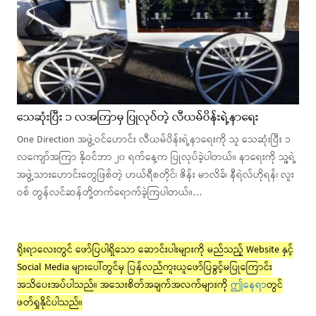
သေဆုံးပြီး ၁ လအကြာမှ ပြုလုပ်တဲ့ လီယမ်ပိန်းရဲ့နာရေး
One Direction အဖွဲ့ဝင်ဟောင်း လီယမ်ပိန်းရဲ့နာရေးကို သူ သေဆုံးပြီး ၁
လကျော်အကြာ နိုဝင်ဘာ ၂၀ ရက်နေ့က ပြုလုပ်ခဲ့ပါတယ်။ နာရေးကို သူ့ရဲ့
အဖွဲ့သားဟောင်းတွေဖြစ်တဲ့ ဟယ်ရီစတိုင်၊ ဇိန်း မာလိခ်၊ နီရဲလ်ဟိုရန်၊ လူး
ဝစ် တွန်လင်ဆန်တို့တက်ရောက်ခဲ့ကြပါတယ်။…
ရိုးရာလေးတွင် ဖော်ပြပါရှိသော ဆောင်းပါးများကို မည်သည့် Website နှင့်
Social Media များပေါ်တွင်မှ ပြန်လည်ကူးယူဖော်ပြခွင့်မပြုကြောင်း
အသိပေးအပ်ပါသည်။ အသေးစိတ်အချက်အလက်များကို
ဤနေရာ
တွင်
ဖတ်ရှုနိုင်ပါသည်။