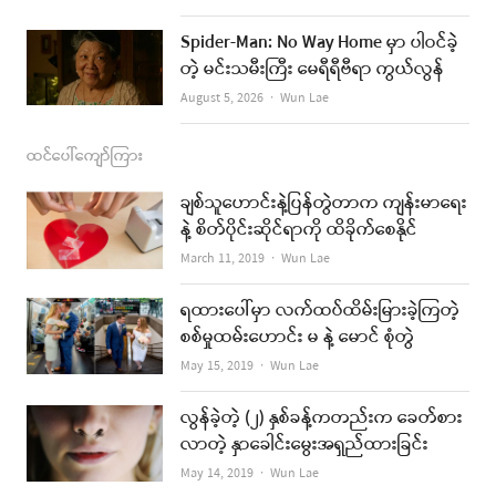
Spider-Man: No Way Home မှာ ပါဝင်ခဲ့
တဲ့ မင်းသမီးကြီး မေရီရီဗီရာ ကွယ်လွန်
Author
August 5, 2026
Wun Lae
ထင်ပေါ်ကျော်ကြား
ချစ်သူဟောင်းနဲ့ပြန်တွဲတာက ကျန်းမာရေး
နဲ့ စိတ်ပိုင်းဆိုင်ရာကို ထိခိုက်စေနိုင်
Author
March 11, 2019
Wun Lae
ရထားပေါ်မှာ လက်ထပ်ထိမ်းမြားခဲ့ကြတဲ့
စစ်မှုထမ်းဟောင်း မ နဲ့ မောင် စုံတွဲ
Author
May 15, 2019
Wun Lae
လွန်ခဲ့တဲ့ (၂) နှစ်ခန့်ကတည်းက ခေတ်စား
လာတဲ့ နှာခေါင်းမွေးအရှည်ထားခြင်း
Author
May 14, 2019
Wun Lae