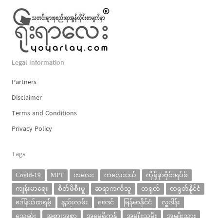
Legal Information
Partners
Disclaimer
Terms and Conditions
Privacy Policy
Tags
Covid-19
MPT
ကလေး
ကလေးငယ်
ကိုရိုနာဗိုင်းရပ်စ်
ကျန်းမာရေး
စိတ်ဖိစီးမှု
ဆရာကင်္ကသူ
တရုတ်
တရုတ်နိုင်ငံ
ဒေါ်နယ်ထရမ့်
နည်းလမ်း
ဗေဒင်
မြန်မာနိုင်ငံ
လှူဒါန်း
သေဆုံး
အစားအစာ
အမေရိကန်
အမျိုးသမီး
အမျိုးသား