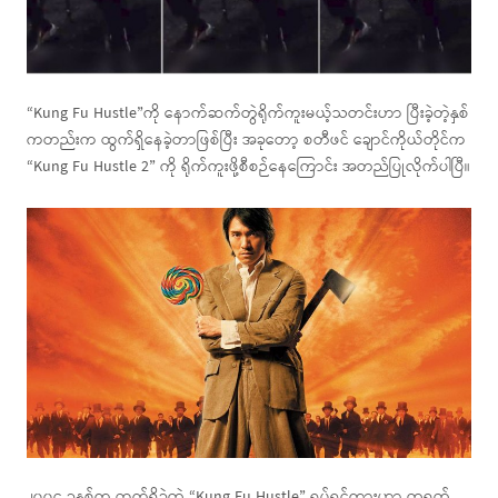
“Kung Fu Hustle”ကို နောက်ဆက်တွဲရိုက်ကူးမယ့်သတင်းဟာ ပြီးခဲ့တဲ့နှစ်
ကတည်းက ထွက်ရှိနေခဲ့တာဖြစ်ပြီး အခုတော့ စတီဖင် ချောင်ကိုယ်တိုင်က
“Kung Fu Hustle 2” ကို ရိုက်ကူးဖို့စီစဉ်နေကြောင်း အတည်ပြုလိုက်ပါပြီ။
၂၀၀၄ ခုနှစ်က ထွက်ရှိခဲ့တဲ့ “Kung Fu Hustle” ရုပ်ရှင်ကားဟာ တရုတ်