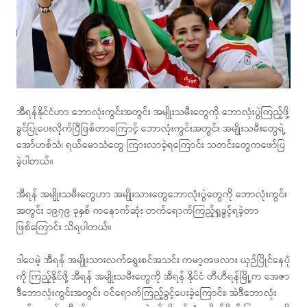
အီရန်နိုင်ငံဟာ ဘောလုံးကွင်းအတွင်း အမျိုးသမီးတွေကို ဘောလုံးပွဲကြည့်ဖို့
ခွင်ပြုပေးလိုက်ပြီဖြစ်တာကြောင့် ဘောလုံးကွင်းအတွင်း အမျိုးသမီးတွေရဲ့
အော်ဟစ်သံ၊ ရယ်မောသံတွေ ကြားလာခဲ့ရကြောင်း သတင်းတွေကဖော်ပြ
ခဲ့ပါတယ်။
အီရန် အမျိုးသမီးတွေဟာ အမျိုးသားတွေဘောလုံးပွဲတွေကို ဘောလုံးကွင်း
အတွင်း ၁၉၇၉ ခုနှစ် ကနောက်ဆုံး တက်ရောက်ကြည့်ရှုခွင့်ရခဲ့တာ
ဖြစ်ကြောင်း သိရပါတယ်။
ဒါပေမဲ့ အီရန် အမျိုးသားလက်ရွေးစင်အသင်း ကမာ့ၻဖလား ယှဉ်ပြိုင်နေပုံ
ကို ကြည့်နိုင်ဖို့ အီရန် အမျိုးသမီးတွေကို အီရန် နိုင်ငံ တီဟီရန်မြို့က အေဇာ
ဒီဘောလုံးကွင်းအတွင်း ဝင်ရောက်ကြည့်ခွင့်ပေးခဲ့ကြောင်း၊ အဲဒီဘောလုံး