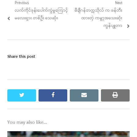
Post
Previous
Next
Previous
Next
လက်ကိုင်ဖုန်းပေါက်ကွဲမှုကြောင့်
မီချီဂန်တက္ကသိုလ် က ဖန်တီး
navigation
post:
post:
မလေးရှား တစ်ဦး သေဆုံး
ထားတဲ့ ကမ္ဘာ့အသေးဆုံး
ကွန်ပျူတာ
Share this post
twitter
facebook
email
print
You may also like...