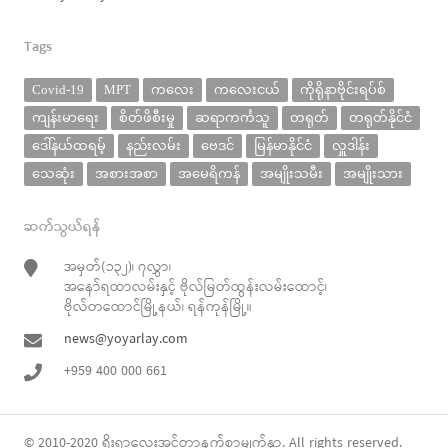
Tags
Covid-19
MPT
ကလေး
ကလေးငယ်
ကိုရိုနာဗိုင်းရပ်စ်
ကျန်းမာရေး
စိတ်ဖိစီးမှု
ဆရာကင်္ကသူ
တရုတ်
တရုတ်နိုင်ငံ
ဒေါ်နယ်ထရမ့်
နည်းလမ်း
ဗေဒင်
မြန်မာနိုင်ငံ
လှူဒါန်း
သေဆုံး
အစားအစာ
အမေရိကန်
အမျိုးသမီး
အမျိုးသား
ဆက်သွယ်ရန်
အမှတ်(၁၃၂)၊ ၇လွှာ၊
အနော်ရထာလမ်းနှင့် ဗိုလ်မြတ်ထွန်းလမ်းထောင့်၊
ဗိုလ်တထောင်မြို့နယ်၊ ရန်ကုန်မြို့။
news@yoyarlay.com
+959 400 000 661
© 2010-2020
ရိုးရာလေး
အင်တာနက်စာမျက်နှာ. All rights reserved.