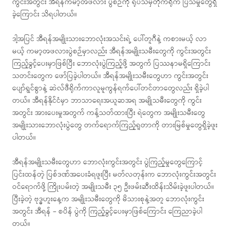
ကွင်းအတွင်း အီရန်ကမာ့ၻဖလား ပွဲစဉ်ကို ရုပ်သံမှတိုက်ရိုက် ပြသမှုတွေရှိ
ခဲ့ကြောင်း သိရပါတယ်။
ဒါ့အပြင် အီရန်အမျိုးသားဘောလုံးအသင်းရဲ့ ပေါ်တူဂီနဲ့ ကစားမယ့် လာ
မယ့် ကမာ့ၻဖလားပွဲစဉ်မှာလည်း အီရန်အမျိုးသမီးတွေကို ကွင်းအတွင်း
ကြည့်ခွင့်ပေးမှာဖြစ်ပြီး ဘောလုံးပွဲကြည့်ဖို့ အတွက် ပြဿနာမရှိကြောင်း
သတင်းတွေက ဖော်ပြခဲ့ပါတယ်။ အီရန်အမျိုးသမီးတွေဟာ ကွင်းအတွင်း
ပျော်ရွင်စွာနဲ့ ဆဲလ်ဖီရိုက်ကာလူမူကွန်ရက်ပေါ်တင်တာတွေလည်း ရှိခဲ့ပါ
တယ်။ အီရန်နိုင်ငံမှာ ဘာသာရေးအယူဆအရ အမျိုသမီးတွေကို ကွင်း
အတွင်း အားပေးမှုအတွက် ကန့်သတ်ထားပြီး ရဲတွေက အမျိုးသမီးတွေ
အမျိုးသားဘောလုံးပွဲတွေ တက်ရောက်ကြည့်ရူတာကို တားမြစ်မှုတွေရှိခဲ့ဖူး
ပါတယ်။
အီရန်အမျိုးသမီးတွေဟာ ဘောလုံးကွင်းအတွင်း ပွဲကြည့်မှုတွေကြောင့်
ပြင်းထန်တဲ့ ပြစ်ဒဏ်အပေးခံရဖူးပြီး မတ်လတုန်းက ဘောလုံးကွင်းအတွင်း
ဝင်ရောက်ဖို့ ကြိုးပမ်းတဲ့ အမျိုးသမီး ၃၅ ဦးဖမ်းဆီးထိန်းသိမ်းခဲ့ဖူးပါတယ်။
ပြီးခဲ့တဲ့ ဗုဒ္ဓဟူးနေ့က အမျိုးသမီးတွေကို မိသားစုနဲ့အတူ ဘောလုံးကွင်း
အတွင်း အီရန် – စပိန် ပွဲကို ကြည့်ခွင့်ပေးမှာဖြစ်ကြောင်း ကြေညာခဲ့ပါ
တယ်။