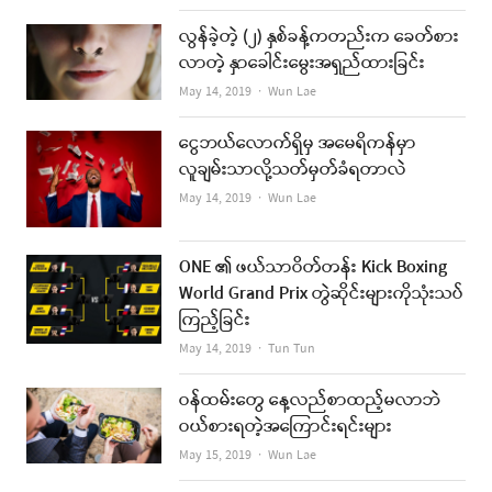
လွန်ခဲ့တဲ့ (၂) နှစ်ခန့်ကတည်းက ခေတ်စား
လာတဲ့ နှာခေါင်းမွေးအရှည်ထားခြင်း
Author
May 14, 2019
Wun Lae
ငွေဘယ်လောက်ရှိမှ အမေရိကန်မှာ
လူချမ်းသာလို့သတ်မှတ်ခံရတာလဲ
Author
May 14, 2019
Wun Lae
ONE ၏ ဖယ်သာဝိတ်တန်း Kick Boxing
World Grand Prix တွဲဆိုင်းများကိုသုံးသပ်
ကြည့်ခြင်း
Author
May 14, 2019
Tun Tun
ဝန်ထမ်းတွေ နေ့လည်စာထည့်မလာဘဲ
ဝယ်စားရတဲ့အကြောင်းရင်းများ
Author
May 15, 2019
Wun Lae