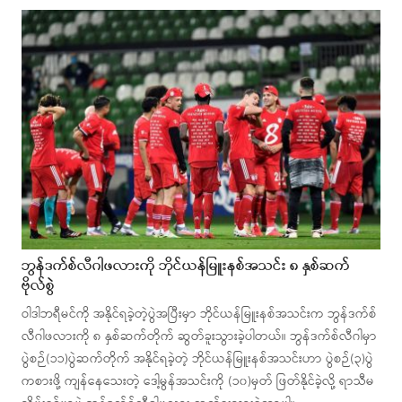
ဘွန်ဒက်စ်လီဂါဖလားကို ဘိုင်ယန်မြူးနစ်အသင်း ၈ နှစ်ဆက်
ဗိုလ်စွဲ
ဝါဒါဘရီမင်ကို အနိုင်ရခဲ့တဲ့ပွဲအပြီးမှာ ဘိုင်ယန်မြူးနစ်အသင်းက ဘွန်ဒက်စ်
လီဂါဖလားကို ၈ နှစ်ဆက်တိုက် ဆွတ်ခူးသွားခဲ့ပါတယ်။ ဘွန်ဒက်စ်လီဂါမှာ
ပွဲစဉ်(၁၁)ပွဲဆက်တိုက် အနိုင်ရခဲ့တဲ့ ဘိုင်ယန်မြူးနစ်အသင်းဟာ ပွဲစဉ်(၃)ပွဲ
ကစားဖို့ ကျန်နေသေးတဲ့ ဒေါ့မွန်အသင်းကို (၁၀)မှတ် ဖြတ်နိုင်ခဲ့လို့ ရာသီမ