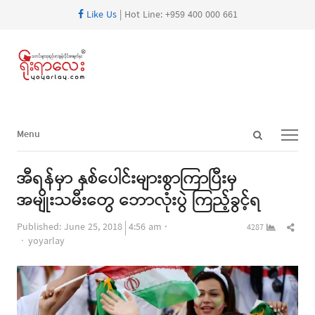
Like Us
| Hot Line: +959 400 000 661
Open
Menu
Menu
search
panel
အီရန်မှာ နှစ်ပေါင်းများစွာကြာပြီးမှ
အမျိုးသမီးတွေ ဘောလုံးပွဲ ကြည့်ခွင့်ရ
Shar
Published:
June 25, 2018
4:56 am
4287
Author
this
yoyarlay
post