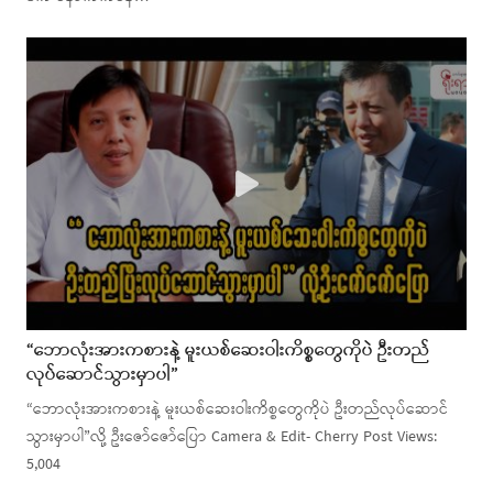
“ဘောလုံးအားကစားနဲ့ မူးယစ်ဆေးဝါးကိစ္စတွေကိုပဲ ဦးတည်
လုပ်ဆောင်သွားမှာပါ”
“ဘောလုံးအားကစားနဲ့ မူးယစ်ဆေးဝါးကိစ္စတွေကိုပဲ ဦးတည်လုပ်ဆောင်
သွားမှာပါ”လို့ ဦးဇော်ဇော်ပြော Camera & Edit- Cherry Post Views:
5,004