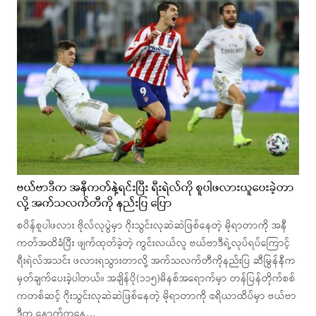
ဗယ်ဗာဒီက အနီကတ်နဲ့ရင်းပြီး ရီးရဲလ်ကို စူပါဖလားယူပေးခဲ့တာ
လို့ အက်သလက်တီကို နည်းပြ ပြော
စပိန်စူပါဖလား ဗိုလ်လုပွဲမှာ ဂိုးသွင်းလုဆဲဆဲဖြစ်နေတဲ့ မိုရာတာကို အနီ
ကတ်အထိခံပြီး ဖျက်ထုတ်ခဲ့တဲ့ ကွင်းလယ်လူ ဗယ်ဗာဒီရဲ့လုပ်ရပ်ကြောင့်
ရီးရဲလ်အသင်း ဖလားရသွားတာလို့ အက်သလက်တီကိုနည်းပြ ဆီမြွန်နီက
မှတ်ချက်ပေးခဲ့ပါတယ်။ အချိန်ပို(၁၁၅)မိနစ်အရောက်မှာ တန်ပြန်တိုက်စစ်
ကတစ်ဆင့် ဂိုးသွင်းလုဆဲဆဲဖြစ်နေတဲ့ မိုရာတာကို ဧရိယာထိပ်မှာ ဗယ်ဗာ
ဒီက နောက်ကနေ…