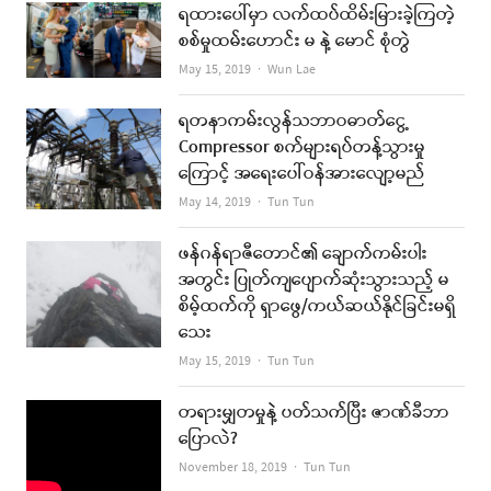
ရထားပေါ်မှာ လက်ထပ်ထိမ်းမြားခဲ့ကြတဲ့
စစ်မှုထမ်းဟောင်း မ နဲ့ မောင် စုံတွဲ
Author
May 15, 2019
Wun Lae
ရတနာကမ်းလွန်သဘာဝဓာတ်ငွေ့
Compressor စက်များရပ်တန့်သွားမှု
ကြောင့် အရေးပေါ်ဝန်အားလျော့မည်
Author
May 14, 2019
Tun Tun
ဖန်ဂန်ရာဇီတောင်၏ ချောက်ကမ်းပါး
အတွင်း ပြုတ်ကျပျောက်ဆုံးသွားသည့် မ
စိမ့်ထက်ကို ရှာဖွေ/ကယ်ဆယ်နိုင်ခြင်းမရှိ
သေး
Author
May 15, 2019
Tun Tun
တရားမျှတမှုနဲ့ ပတ်သက်ပြီး ဇာဏ်ခီဘာ
ပြောလဲ?
Author
November 18, 2019
Tun Tun