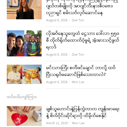
b
a
u
l
ဂျယ်တစ်မျိုးကို အာဂျင်တီးနားဇီဝဗေဒ
ပညာရှင် စမ်းသပ်လုပ်ဆောင်နေ
o
g
b
Author
August 6, 2026
Zaw Tun
o
r
e
k
a
လိုအပ်နေသူတွေထံ ငွေသား ဒေါ်လာ ၅၅၀
စီ တိုက်ရိုက်ထောက်ပံ့မှုရဲ့ အံ့အားသင့်ဖွယ်
m
ရလဒ်
Author
August 6, 2026
Zaw Tun
မင်းသားကြီး စတီဖင်ချောင် ဘာလို့ ထပ်
ပြီးသရုပ်မဆောင်ဖြစ်သေးတာလဲ?
Author
August 6, 2026
Wun Lae
ထင်ပေါ်ကျော်ကြား
ချစ်သူဟောင်းနဲ့ပြန်တွဲတာက ကျန်းမာရေး
နဲ့ စိတ်ပိုင်းဆိုင်ရာကို ထိခိုက်စေနိုင်
Author
March 11, 2019
Wun Lae