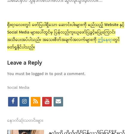
သိမ်းခင်မှာပဲ ဘွန်ဒက်စ်လီဂါဖလား ဆွတ်ခူးသွားခဲ့တာပါ။…
ရိုးရာလေးတွင် ဖော်ပြပါရှိသော ဆောင်းပါးများကို မည်သည့် Website နှင့်
Social Media များပေါ်တွင်မှ ပြန်လည်ကူးယူဖော်ပြခွင့်မပြုကြောင်း
အသိပေးအပ်ပါသည်။ အသေးစိတ်အချက်အလက်များကို
ဤနေရာ
တွင်
ဖတ်ရှုနိုင်ပါသည်။
Leave a Reply
You must be logged in to post a comment.
Social Media
f
i
r
y
e
a
n
s
o
m
c
s
s
u
a
နောက်ဆုံးသတင်းများ
e
t
t
i
နှလုံးကို ကိုယ်တိုင်ပြန်လည်ပြုပြင်နိုင်မည့်