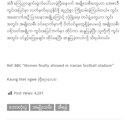
အဲဒီ ကြေညာချက်ထွက်ပေါ်လာခဲ့ပြီးနောက် အမျိုးသမီးတွေဟာ အေဇာဒီ
ကွင်းအပြင်မှာ လက်မှတ်ရယူနိုင်ဖို့ ဆူညံစွာ ကြိုးပမ်းခဲ့ကြပါတယ်။ ကွင်း
အဆောက်အဦ ပြဿနာအချို့ကြောင့် လုံခြုံရေး တပ်ဖွဲ့တွေဟာ ကွင်း
အတွင်း အမျိုးသမီး ဝင်ရောက်မှာကို ပိတ်ပင်မှုတွေရှိခဲ့ပေမယ့် အမျိုးသမီး
ပရိသတ်အချို့က ကွင်းအပြင်ဘက်မှာ ထိုင်ကာ ဆန္ဒပြခဲ့ပြီး သူတို့ကို ကွင်း
အတွင်း ဝင်ခွင့်မပြုမချင်း ထိုင်နေပြီး ဆန္ဒပြခဲ့တယ်လို့ သိရပါတယ်။
Ref: BBC “Women finally allowed in Iranian football stadium”
Kaung htet ngwe (ရိုးရာလေး)
Post Views:
4,287
ဘောလုံးပွဲ
အမျိုးသမီး
အီရန်