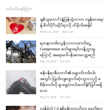
ထင်ပေါ်ကျော်ကြား
ချစ်သူဟောင်းနဲ့ပြန်တွဲတာက ကျန်းမာရေး
နဲ့ စိတ်ပိုင်းဆိုင်ရာကို ထိခိုက်စေနိုင်
Author
March 11, 2019
Wun Lae
ရတနာကမ်းလွန်သဘာဝဓာတ်ငွေ့
Compressor စက်များရပ်တန့်သွားမှု
ကြောင့် အရေးပေါ်ဝန်အားလျော့မည်
Author
May 14, 2019
Tun Tun
ဖန်ဂန်ရာဇီတောင်၏ ချောက်ကမ်းပါး
အတွင်း ပြုတ်ကျပျောက်ဆုံးသွားသည့် မ
စိမ့်ထက်ကို ရှာဖွေ/ကယ်ဆယ်နိုင်ခြင်းမရှိ
သေး
Author
May 15, 2019
Tun Tun
လွန်ခဲ့တဲ့ (၂) နှစ်ခန့်ကတည်းက ခေတ်စား