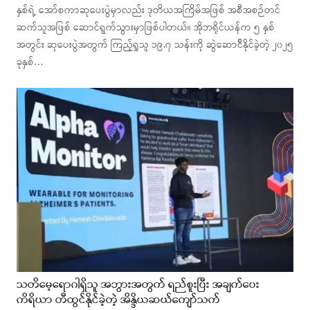
နှစ်ရဲ့ အော်စကာဆုပေးပွဲမှာလည်း ဒုတိယအကြိမ်အဖြစ် အစီအစဉ်တင်
ဆက်သူအဖြစ် ဆောင်ရွက်သွားမှာဖြစ်ပါတယ်။ အိုဘရိုင်ယန်က ၅ နှစ်
အတွင်း ဆုပေးပွဲအတွက် ကြည့်ရှုသူ ၁၉.၇ သန်းကို ဆွဲဆောင်ိနိုင်ခဲ့တဲ့ ၂၀၂၅
ခုနှစ်…
သတိမေ့ရောဂါရှိသူ အဘွားအတွက် ရည်စူးပြီး အချက်ပေး
ကိရိယာ တီထွင်နိုင်ခဲ့တဲ့ အိန္ဒိယဆယ်ကျော်သက်