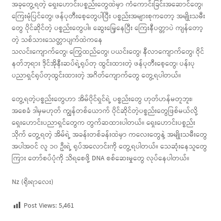
အခုတွေ့ရတဲ့ ရှေးဟောင်းပစ္စည်းတွေထဲမှာ ကံကောင်းခြင်းအဆောင်တွေ၊
ကြေးမုံပြင်တွေ၊ ဖန်ပုတီးစေ့တွေပါပြီး ပစ္စည်းအများစုကတော့ အမျိုးသမီး
တွေ ပိုင်ဆိုင်တဲ့ ပစ္စည်းတွေပါ။ ဆွေးမြေ့နေပြီး ကြေးနီပတ္တာပဲ ကျန်တော့
တဲ့ သစ်သားသေတ္တာပျက်ထဲကနေ
သလင်းကျောက်တွေ၊ ကြွေထည်တွေ၊ ပယင်းတွေ၊ နီလာကျောက်တွေ၊ ဝိုင်
နတ်ဘုရား ဒိုင်အိုနီးဆပ်ရဲ့ရုပ်တု ထွင်းထားတဲ့ ဖန်ပုတီးစေ့တွေ၊ ပန်းပု
ပညာရှင်ရုပ်တုထွင်းထားတဲ့ အဂိတ်ကျောက်တွေ တွေ့ရပါတယ်။
တွေ့ရတဲ့ပစ္စည်းတွေဟာ အိမ်ပိုင်ရှင်ရဲ့ ပစ္စည်းတွေ ဟုတ်ဟန်မတူဘူး၊
အစေခံ ဒါမှမဟုတ် ကျွန်တစ်ယောက် ပိုင်ဆိုင်တဲ့ပစ္စည်းတွေဖြစ်မယ်လို့
ရှေးဟောင်းပညာရှင်တွေက တွက်ဆထားပါတယ်။ ရှေးဟောင်းပစ္စည်း
သိုက် တွေ့ရတဲ့ အိမ်ရဲ့ အခန်းတစ်ခန်းထဲမှာ ကလေးတွေနဲ့ အမျိုးသမီးတွေ
အပါအဝင် လူ ၁၀ ဦးရဲ့ ရုပ်အလောင်းကို တွေ့ရပါတယ်။ သေဆုံးနေသူတွေ
ကြား တော်စပ်ပုံကို သိရစေဖို့ DNA စစ်ဆေးမှုတွေ လုပ်နေပါတယ်။
Nz (ရိုးရာလေး)
Post Views:
5,461