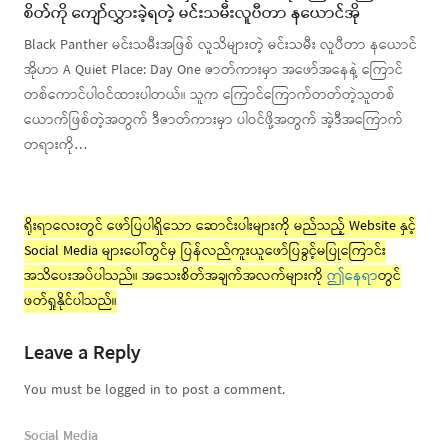
စိတ်ကို ကျော်လွှားခဲ့ရတဲ့ မင်းသမီးလူပီတာ နယောင်အို
Black Panther မင်းသမီးအဖြစ် လူသိများတဲ့ မင်းသမီး လူပီတာ နယောင်
အိုဟာ A Quiet Place: Day One ဇာတ်ကားမှာ အဖော်အနေနဲ့ ကြောင်
တစ်ကောင်ပါဝင်ထားပါတယ်။ သူက ကြောင်ကြောက်တတ်တဲ့သူတစ်
ယောက်ဖြစ်တဲ့အတွက် ဒီဇာတ်ကားမှာ ပါဝင်ဖို့အတွက် အဲ့ဒီအကြောက်
တရားကို…
ရိုးရာလေးတွင် ဖော်ပြပါရှိသော ဆောင်းပါးများကို မည်သည့် Website နှင့်
Social Media များပေါ်တွင်မှ ပြန်လည်ကူးယူဖော်ပြခွင့်မပြုကြောင်း
အသိပေးအပ်ပါသည်။ အသေးစိတ်အချက်အလက်များကို
ဤနေရာ
တွင်
ဖတ်ရှုနိုင်ပါသည်။
Leave a Reply
You must be logged in to post a comment.
Social Media