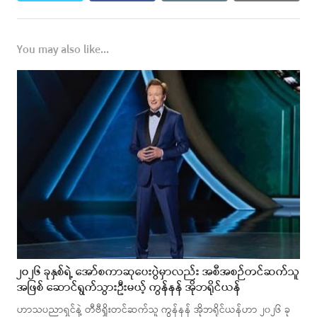
You may also like...
၂၀၂၆ ခုနှစ်ရဲ့ အော်စကာဆုပေးပွဲမှာလည်း အစီအစဉ်တင်ဆက်သူ
အဖြစ် ဆောင်ရွက်သွားဦးမယ့် ကွန်နန် အိုဘရိုင်ယန်
ဟာသပညာရှင်နဲ့ တီဗီရှိုးတင်ဆက်သူ ကွန်နန် အိုဘရိုင်ယန်ဟာ ၂၀၂၆ ခု