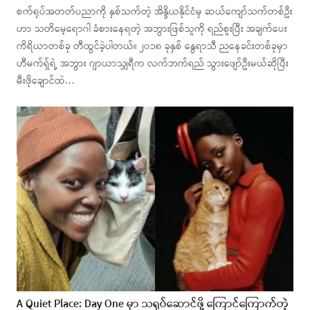
စက်ရုပ်အတတ်ပညာကို နှစ်သက်တဲ့ အိန္ဒိယနိုင်ငံမှ ဆယ်ကျော်သက်တစ်ဦး
ဟာ သတိမေ့ရောဂါ ခံစားနေရတဲ့ အဘွားဖြစ်သူကို ရည်စူးပြီး အချက်ပေး
ကိရိယာတစ်ခု တီထွင်ခဲ့ပါတယ်။ ၂၀၁၈ ခုနှစ် နွေရာသီ ညနေခင်းတစ်ခုမှာ
ဟီမက်ရှ်ရဲ့ အဘွား ဂျာယာသျှရီက လက်ဘက်ရည် သွားဖျော်ဦးမယ်ဆိုပြီး
မီးဖိုချောင်ထဲ…
A Quiet Place: Day One မှာ သရုပ်ဆောင်ဖို့ ကြောင်ကြောက်တဲ့