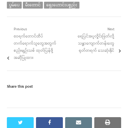
ပွမ်ပေ
မီးတောင်
ရှေးဟောင်းပစ္စည်း
Post
Previous
Next
Previous
Next
ဧဝရက်တောင်ထိပ်
ရေပြင်အပူလှိုင်းဖြတ်လို့
navigation
post:
post:
တက်ရောက်သူတွေအတွက်
သန္တာကျောက်တန်းတွေ
စည်းမျဉ်းသစ် ထုတ်ပြန်ဖို့
ရုတ်တရက် သေဆုံးနိုင်
အဆိုပြုထား
Share this post
twitter
facebook
email
print