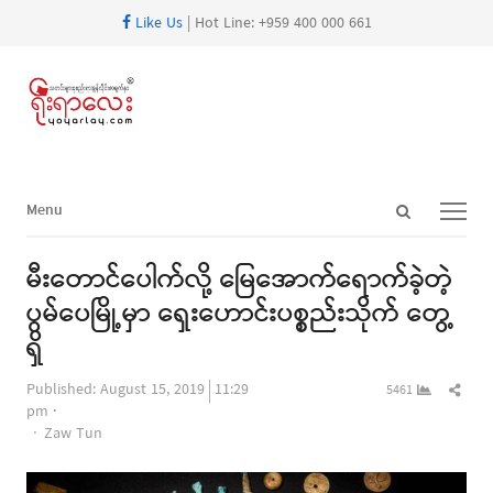
Like Us
| Hot Line: +959 400 000 661
Open
Menu
Menu
search
panel
မီးတောင်ပေါက်လို့ မြေအောက်ရောက်ခဲ့တဲ့
ပွမ်ပေမြို့မှာ ရှေးဟောင်းပစ္စည်းသိုက် တွေ့
ရှိ
Shar
Published:
August 15, 2019
11:29
5461
this
pm
Author
post
Zaw Tun