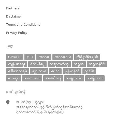
Partners
Disclaimer
Terms and Conditions
Privacy Policy
Tags
Covid-19
MPT
ကလေး
ကလေးငယ်
ကိုရိုနာဗိုင်းရပ်စ်
ကျန်းမာရေး
စိတ်ဖိစီးမှု
ဆရာကင်္ကသူ
တရုတ်
တရုတ်နိုင်ငံ
ဒေါ်နယ်ထရမ့်
နည်းလမ်း
ဗေဒင်
မြန်မာနိုင်ငံ
လှူဒါန်း
သေဆုံး
အစားအစာ
အမေရိကန်
အမျိုးသမီး
အမျိုးသား
ဆက်သွယ်ရန်
အမှတ်(၁၃၂)၊ ၇လွှာ၊
အနော်ရထာလမ်းနှင့် ဗိုလ်မြတ်ထွန်းလမ်းထောင့်၊
ဗိုလ်တထောင်မြို့နယ်၊ ရန်ကုန်မြို့။