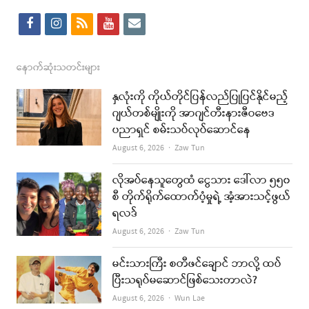
f
i
r
y
e
a
n
s
o
m
c
s
s
u
a
နောက်ဆုံးသတင်းများ
e
t
t
i
နှလုံးကို ကိုယ်တိုင်ပြန်လည်ပြုပြင်နိုင်မည့်
b
a
u
l
ဂျယ်တစ်မျိုးကို အာဂျင်တီးနားဇီဝဗေဒ
ပညာရှင် စမ်းသပ်လုပ်ဆောင်နေ
o
g
b
Author
August 6, 2026
Zaw Tun
o
r
e
k
a
လိုအပ်နေသူတွေထံ ငွေသား ဒေါ်လာ ၅၅၀
စီ တိုက်ရိုက်ထောက်ပံ့မှုရဲ့ အံ့အားသင့်ဖွယ်
m
ရလဒ်
Author
August 6, 2026
Zaw Tun
မင်းသားကြီး စတီဖင်ချောင် ဘာလို့ ထပ်
ပြီးသရုပ်မဆောင်ဖြစ်သေးတာလဲ?
Author
August 6, 2026
Wun Lae