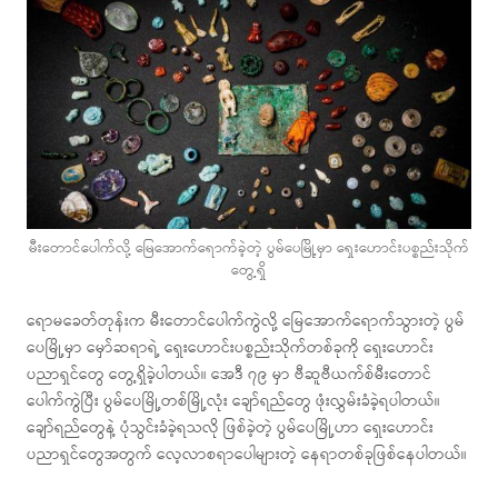
မီးတောင်ပေါက်လို့ မြေအောက်ရောက်ခဲ့တဲ့ ပွမ်ပေမြို့မှာ ရှေးဟောင်းပစ္စည်းသိုက်
တွေ့ရှိ
ရောမခေတ်တုန်းက မီးတောင်ပေါက်ကွဲလို့ မြေအောက်ရောက်သွားတဲ့ ပွမ်
ပေမြို့မှာ မှော်ဆရာရဲ့ ရှေးဟောင်းပစ္စည်းသိုက်တစ်ခုကို ရှေးဟောင်း
ပညာရှင်တွေ တွေ့ရှိခဲ့ပါတယ်။ အေဒီ ၇၉ မှာ ဗီဆူဗီယက်စ်မီးတောင်
ပေါက်ကွဲပြီး ပွမ်ပေမြို့တစ်မြို့လုံး ချော်ရည်တွေ ဖုံးလွှမ်းခံခဲ့ရပါတယ်။
ချော်ရည်တွေနဲ့ ပုံသွင်းခံခဲ့ရသလို ဖြစ်ခဲ့တဲ့ ပွမ်ပေမြို့ဟာ ရှေးဟောင်း
ပညာရှင်တွေအတွက် လေ့လာစရာပေါများတဲ့ နေရာတစ်ခုဖြစ်နေပါတယ်။