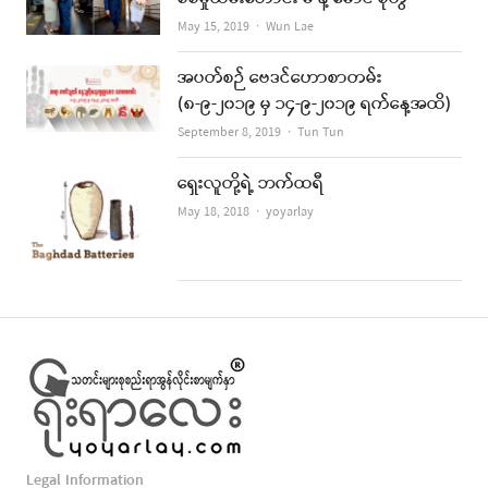
Author
May 15, 2019
Wun Lae
အပတ်စဉ် ဗေဒင်ဟောစာတမ်း
(၈-၉-၂၀၁၉ မှ ၁၄-၉-၂၀၁၉ ရက်နေ့အထိ)
Author
September 8, 2019
Tun Tun
ရှေးလူတို့ရဲ့ ဘက်ထရီ
Author
May 18, 2018
yoyarlay
Legal Information