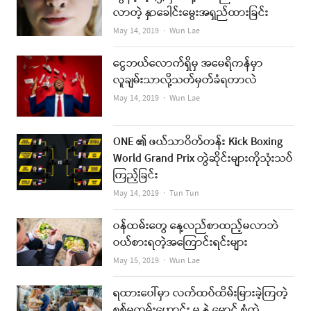
လာတဲ့ နှာခေါင်းမွေးအရှည်ထားခြင်း
Author
May 14, 2019
Wun Lae
ငွေဘယ်လောက်ရှိမှ အမေရိကန်မှာ
လူချမ်းသာလို့သတ်မှတ်ခံရတာလဲ
Author
May 14, 2019
Wun Lae
ONE ၏ ဖယ်သာဝိတ်တန်း Kick Boxing
World Grand Prix တွဲဆိုင်းများကိုသုံးသပ်
ကြည့်ခြင်း
Author
May 14, 2019
Tun Tun
ဝန်ထမ်းတွေ နေ့လည်စာထည့်မလာဘဲ
ဝယ်စားရတဲ့အကြောင်းရင်းများ
Author
May 15, 2019
Wun Lae
ရထားပေါ်မှာ လက်ထပ်ထိမ်းမြားခဲ့ကြတဲ့
စစ်မှုထမ်းဟောင်း မ နဲ့ မောင် စုံတွဲ