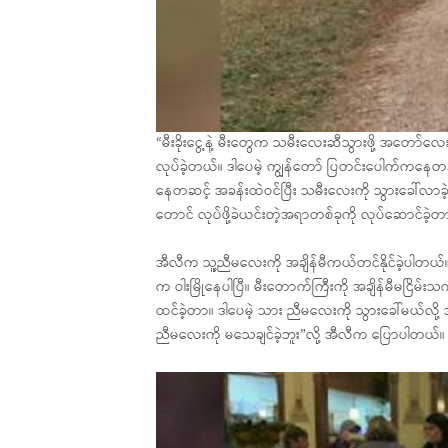
“မီးခိုးငွေ့နဲ့ မီးတွေက သမီးလေးဆီသွားဖို့ အတော်လ
လုပ်ခဲ့တယ်။ ဒါပေမဲ့ ကျွန်တော် ပြတင်းပေါက်ကနေတဆ
နေတဆင့် အခန်းထဲဝင်ပြီး သမီးလေးကို သွားခေါ်လာခဲ့
တောင် လုပ်ဖို့ခဲယင်းတဲ့အရာတစ်ခုကို လုပ်ဆောင်ခဲ့
အီလီက သူ့ညီမလေးကို အချိန်မီကယ်တင်နိုင်ခဲ့ပါတ
က ဝါးမြိုနေပါပြီ။ မီးတောက်ကြီးကို အချိန်မီမငြိမ်း
ထင်ခဲ့တာ။ ဒါပေမဲ့ သား ညီမလေးကို သွားခေါ်မယ်လို
ညီမလေးကို မသေချင်ခဲ့ဘူး”လို့ အီလီက ပြောပါတယ်။