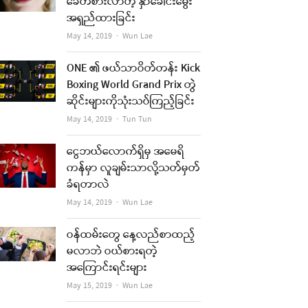
ခေတ်စားလာတဲ့ နှာခေါင်းမွေး
အရှည်ထားခြင်း
Author
May 14, 2019
Wun Lae
ONE ၏ ဖယ်သာဝိတ်တန်း Kick
Boxing World Grand Prix တွဲ
ဆိုင်းများကိုသုံးသပ်ကြည့်ခြင်း
Author
May 14, 2019
Tun Tun
ငွေဘယ်လောက်ရှိမှ အမေရိ
ကန်မှာ လူချမ်းသာလို့သတ်မှတ်
ခံရတာလဲ
Author
May 14, 2019
Wun Lae
ဝန်ထမ်းတွေ နေ့လည်စာထည့်
မလာဘဲ ဝယ်စားရတဲ့
အကြောင်းရင်းများ
Author
May 15, 2019
Wun Lae