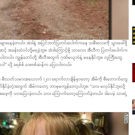
ေးများနေခဲ့တယ်။ အဲဒါနဲ့ အပြင်ဘက်ပြတင်းပေါက်ကနေ သမီးလေးကို သွားခေါ်ဖို့
င့် အခန်းထဲဝင်လို့မရခဲ့ဘူး။ အဲဒါကြောင့်မို့ သာလေး အီလီက ပြတင်းပေါက်က
ပါတယ်။ ကျွန်တော်တို့ အီလီအတွက် ဂုဏ်မယူဘဲနဲ့ မနေနိုင်ဘူး။ လူကြီးတွေ
တာပါ” လို့ ခရစ်စ် ဒေးဗစ်ဆန်က ပြောပါတယ်။
ယ်။ မီးသတ်သမားအယောက် (၂၀) ရောက်လာချိန်မှာတော့ အိမ်ကို မီးတောက်တွေ
သက်နိုင်ခဲ့တဲ့အတွက် အိမ်ကတော့ ဘာမှမကျန်တော့ပါဘူး။ “သား မလုပ်နိုင်ဘူးလို့
့ အဖေ့ကို သားပြောခဲ့တယ်။ သား ကြောက်တော့ကြောက်ခဲ့တယ်။ ဒါပေမဲ့ သားရဲ့