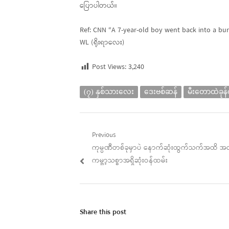
ပြောပါတယ်။
Ref: CNN “A 7-year-old boy went back into a bur
WL (ရိုးရာလေး)
Post Views:
3,240
(၇) နှစ်သားလေး
ဒေးဗစ်ဆန်
မီးတောထဲခုန်
Post
Previous
Previous
ကုမ္ပဏီတစ်ခုမှာပဲ နောက်ဆုံးထွက်သက်အထိ အလုပ
navigation
post:
ကမ္ဘာ့သစ္စာအရှိဆုံးဝန်ထမ်း
Share this post