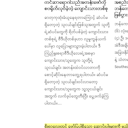
ကင်ဆာရောဂါသည်အတန်းဖော်ကို
အစည်း
စပရိုက်လုပ်ခဲ့တဲ့ ကျောင်းသားတစ်စု
ဘန်ကောက
ဖြစ်ပွား
ဓာတုကုထုံးခံယူနေရတာကြောင့် ဆံပင်မ
ဘန်ကောက
ရှိတော့တဲ့ သူငယ်ချင်းဖြစ်သူအတွက် သူတို့
(၆) လုံး
ရဲ့ဆံပင်တွေကို ရိတ်ပစ်ခဲ့တဲ့ ကျောင်းသား
(၄) ဦး 
တစ်စုရဲ့ ဗီဒီယိုတစ်ခုဟာ လူမှုကွန်ယက်
အဲဒီအချ
ပေါ်မှာ လူပြောများသွားခဲ့ပါတယ်။ ဒီ
အခြားနိ
ကြည်နူးစရာဗီဒီယိုလေးရဲ့အစမှာ
နဲ့ သံတ
ကျောင်းသား/သူတွေက သူတို့ရဲ့
Southea
သူငယ်ချင်း အတန်းထဲဝင်လာတာကို
စောင့်ဆိုင်းနေတာတွေ့ရပါတယ်။ ဆံပင်မ
ရှိတော့တဲ့ သူငယ်ချင်းဝင်လာတော့
ကျောင်းသား/သူတွေက သူ့သူငယ်ချင်း
အတွက် လက်ခုပ်တွေတီးပြီး ပွေ့ဖက်ခဲ့ကြ
ပါတယ်။…
ရိုးရာလေးတွင် ဖော်ပြပါရှိသော ဆောင်းပါးများကို မည်သ