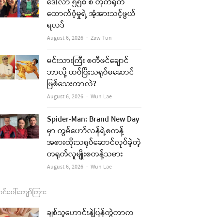
b
a
u
l
ဒေါ်လာ ၅၅၀ စီ တိုက်ရိုက်
ထောက်ပံ့မှုရဲ့ အံ့အားသင့်ဖွယ်
o
g
b
ရလဒ်
o
r
e
Author
August 6, 2026
Zaw Tun
k
a
မင်းသားကြီး စတီဖင်ချောင်
m
ဘာလို့ ထပ်ပြီးသရုပ်မဆောင်
ဖြစ်သေးတာလဲ?
Author
August 6, 2026
Wun Lae
Spider-Man: Brand New Day
မှာ တွမ်ဟော်လန်ရဲ့စတန့်
အစားထိုးသရုပ်ဆောင်လုပ်ခဲ့တဲ့
တရုတ်လူမျိုးစတန့်သမား
Author
August 6, 2026
Wun Lae
င်ပေါ်ကျော်ကြား
ချစ်သူဟောင်းနဲ့ပြန်တွဲတာက