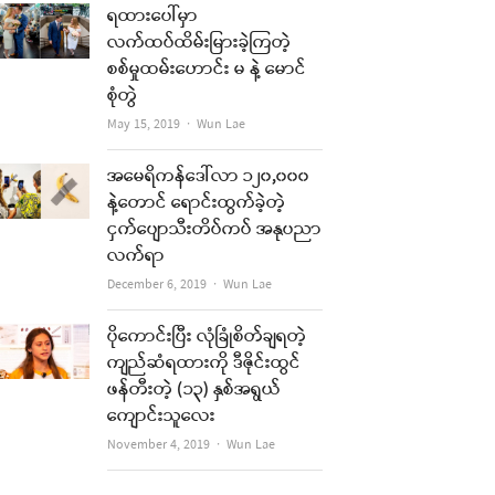
ရထားပေါ်မှာ
လက်ထပ်ထိမ်းမြားခဲ့ကြတဲ့
စစ်မှုထမ်းဟောင်း မ နဲ့ မောင်
စုံတွဲ
Author
May 15, 2019
Wun Lae
အမေရိကန်ဒေါ်လာ ၁၂၀,၀၀၀
နဲ့တောင် ရောင်းထွက်ခဲ့တဲ့
ငှက်ပျောသီးတိပ်ကပ် အနုပညာ
လက်ရာ
Author
December 6, 2019
Wun Lae
ပိုကောင်းပြီး လုံခြုံစိတ်ချရတဲ့
ကျည်ဆံရထားကို ဒီဇိုင်းထွင်
ဖန်တီးတဲ့ (၁၃) နှစ်အရွယ်
ကျောင်းသူလေး
Author
November 4, 2019
Wun Lae