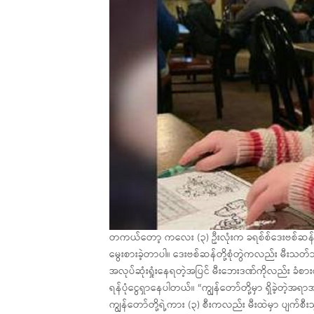
တကယ်တော့ ကလေး (၃) ဦးလုံးက ခရစ်စ်ဒေးဗစ်ဆန်တို
မွေးစားခဲ့တာပါ။ ဒေးဗစ်ဆန်တို့စုံတွဲကလည်း မီးသတ
အလုပ်ဆုံးရှုံးနေရတဲ့အပြင် မီးဘေးဒဏ်ကိုလည်း ခံစာ
ရန်ပုံငွေရှာနေပါတယ်။ “ကျွန်တော်တို့မှာ ရှိခဲ့တဲ့အရာအ
ကျွန်တော်တို့ရဲ့ကား (၃) စီးကလည်း မီးထဲမှာ ပျက်စီး