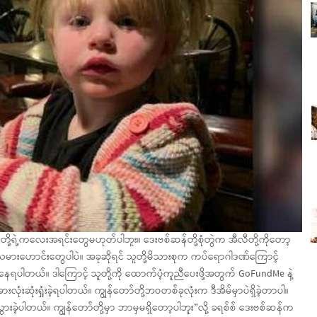
့ရဲ့ကလေးအရင်းတွေမဟုတ်ပါဘူး။ ဒေးဗစ်ဆန်တို့စုံတွဲက အီလီတို့ကိုတော့
်သမားဟောင်းတွေပါပဲ။ အခုဆိုရင် သူတို့မိသားစုက ကပ်ရောဂါဒဏ်ကြောင့်
းနေရပါတယ်။ ဒါကြောင့် သူတို့ကို ထောက်ပံ့ကူညီပေးဖို့အတွက် GoFundMe နဲ့
ားလုံးဆုံးရှုံးခဲ့ရပါတယ်။ ကျွန်တော်တို့ဘဝတစ်ခုလုံးက ဒီအိမ်မှာပဲရှိခဲ့တာပါ။
သွားခဲ့ပါတယ်။ ကျွန်တော်တို့မှာ ဘာမှမရှိတော့ပါဘူး”လို့ ခရစ်စ် ဒေးဗစ်ဆန်က