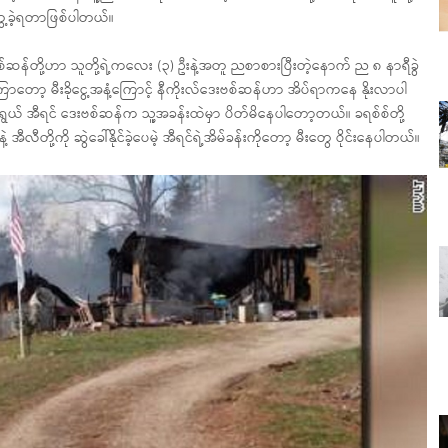
ေ့ခဲ့ရတာဖြစ်ပါတယ်။
စ်ဆန်တို့ဟာ သူတို့ရဲ့ကလေး (၃) ဦးနဲ့အတူ ညစာစားပြီးတဲ့နောက် ည ၈ နာရီခွဲ
တော့ မီးခိုငွေ့အနံ့ကြောင့် နီကိုးလ်ဒေးဗစ်ဆန်ဟာ အိပ်ရာကနေ နိုးလာပါ
အရွယ် အီရင် ဒေးဗစ်ဆန်က သူ့အခန်းထဲမှာ ပိတ်မိနေပါတော့တယ်။ ခရစ်စ်တို့
ီတို့ကို ဆွဲခေါ်နိုင်ခဲ့ပေမဲ့ အီရင်ရဲ့အိမ်ခန်းကိုတော့ မီးတွေ ဝိုင်းနေပါတယ်။