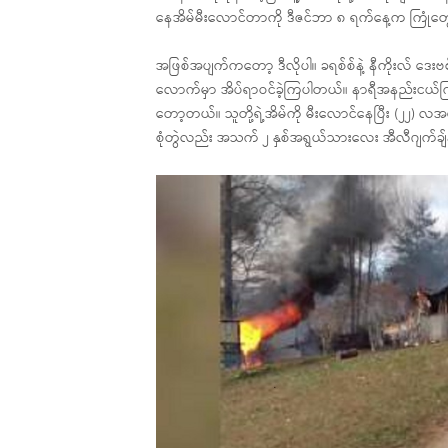
နေအိမ်မီးလောင်တာကို ဒီဇင်ဘာ ၈ ရက်နေ့က ကြုံတွ
အဖြစ်အပျက်ကတော့ ဒီလိုပါ။ ခရစ်စ်နဲ့ နီကိုးလ် ဒေးဗ
လောက်မှာ အိပ်ရာဝင်ခဲ့ကြပါတယ်။ နာရီအနည်းငယ်ကြာ
တော့တယ်။ သူတို့ရဲ့အိမ်ကို မီးလောင်နေပြီး (၂၂) လ
စုံတွဲလည်း အသက် ၂ နှစ်အရွယ်သားလေး အီလီဂျက်ချ်နဲ့ အီလ