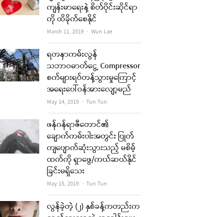
ကျန်းမာရေးနဲ့ စိတ်ပိုင်းဆိုင်ရာ
ကို ထိခိုက်စေနိုင်
Author
March 11, 2019
Wun Lae
ရတနာကမ်းလွန်
သဘာဝဓာတ်ငွေ့ Compressor
စက်များရပ်တန့်သွားမှုကြောင့်
အရေးပေါ်ဝန်အားလျော့မည်
Author
May 14, 2019
Tun Tun
ဖန်ဂန်ရာဇီတောင်၏
ချောက်ကမ်းပါးအတွင်း ပြုတ်
ကျပျောက်ဆုံးသွားသည့် မစိမ့်
ထက်ကို ရှာဖွေ/ကယ်ဆယ်နိုင်
ခြင်းမရှိသေး
Author
May 15, 2019
Tun Tun
လွန်ခဲ့တဲ့ (၂) နှစ်ခန့်ကတည်းက