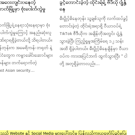
အဝေးကျင်းပနေတဲ့
ခွင့်တောင်းခဲ့တဲ့ ထိုင်းရဲရဲ့ ဗီဒီယို ပျံ့နှံ့
်မြို့မှာ ဗုံးပေါက်ကွဲမှု
နေ
မီးပွိုင့်မိနေတုန်း သူ့ချစ်သူကို လက်ထပ်ခွင့်
်မြို့ရဲ့နေရာသုံးနေရာမှာ ဗုံး
တောင်းခဲ့တဲ့ ထိုင်းရဲအရာရှိ ပီယာဝပ်ရဲ့
ပေါက်ကွဲမှုကြောင့် အနည်းဆုံးလူ
TikTok ဗီဒီယိုက အချိန်တိုအတွင်း ပျံ့နှံ့
ဒဏ်ရာရရှိခဲ့တယ်လို့ သိရပါတယ်။
သွားခဲ့ပြီး ကြည့်ရှုမှုအကြိမ်ရေ ၁.၂ သန်း
ိန်တုန်းက အမေရိကန်၊ တရုတ် နဲ့
အထိ ရှိခဲ့ပါတယ်။ မီးပွိုင့်မိနေချိန်မှာ ပီယာ
ုင်ငံတွေက ကမ္ဘာခေါင်းဆောင်များ
ဝပ်က ကားအပြင်ဘက် ထွက်သွားပြီး ” ငါ
မန်များ တက်ရောက်တဲ့
တို့ အတူရှိခဲ့တာလည်း…
st Asian security…
ည့် Website နှင့် Social Media များပေါ်တွင်မှ ပြန်လည်ကူးယူဖော်ပြခွင့်မပြု