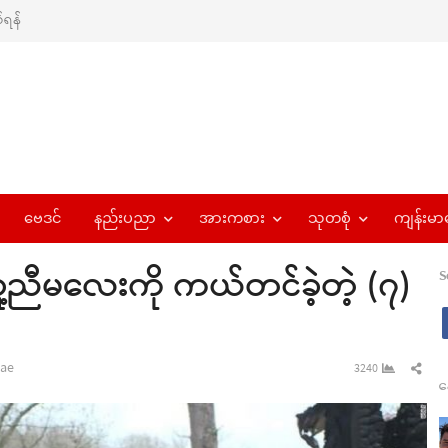
ရန်
ဗေဒင်
နည်းပညာ
အားကစား
သုတစုံ
ကျန်းမာ
သူ့ညီမလေးကို ကယ်တင်ခဲ့တဲ့ (၇)
S
r
Sha
ae
3240
န
this
pos