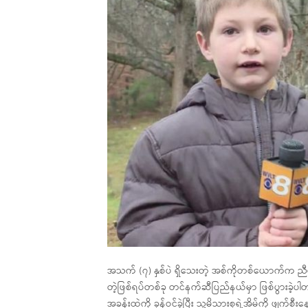
အသက် (၇) နှစ်ပဲ ရှိသေးတဲ့ အစ်ကိုတစ်ယောက်က ညီ
တဲ့ဖြစ်ရပ်တစ်ခု တင်နက်ဆီပြည်နယ်မှာ ဖြစ်ပွားခ
အခန်းထဲကို ခုန်ဝင်ခဲ့ပြီး သူ့မိသားစုရဲ့အိမ်ကို ဖျက