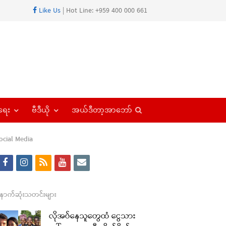
Like Us
| Hot Line: +959 400 000 661
Open
ရေး
ဗီဒီယို
အယ်ဒီတာ့အာဘော်
search
panel
ocial Media
f
i
r
y
e
a
n
s
o
m
re
c
s
s
u
a
ောက်ဆုံးသတင်းများ
t
e
t
t
i
လိုအပ်နေသူတွေထံ ငွေသား