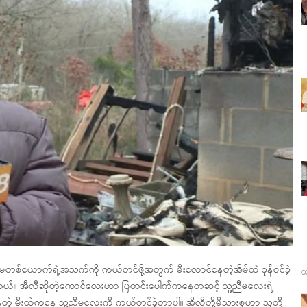
မတစ်ယောက်ရဲ့အသက်ကို ကယ်တင်ဖို့အတွက် မီးလောင်နေတဲ့အိမ်ထဲ ခုန်ဝင်ခဲ့
ထ
ဲ့ပါတယ်။ အီလီဆိုတဲ့ကောင်လေးဟာ ပြတင်းပေါက်ကနေတဆင့် သူ့ညီမလေးရဲ့
်စီးနေတဲ့ မီးထဲကနေ သူ့ညီမလေးကို ကယ်တင်ခဲ့တာပါ။ အီလီတို့မိသားစုဟာ သူတို့