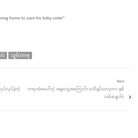
ning home to save his baby sister”
ဝင်
သူ့မိသားစု
Next
Next
်လုပ်ခဲ့တဲ့
တရားခံမပေါ်တဲ့ အမှုတွေအကြောင်း မသိချင်တော့တာ နှစ်
post:
သစ်ဆန္ဒပါပဲ