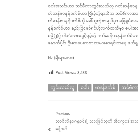
စပါးအသင်းဟာ ဘင်ဖီကာကွင်းလယ်လူ ဂတ်ဆန်ဖာနန်ဒက်
တ်ဆန်ဖာနန်ဒက်စ်ဟာ ပြီးခဲ့တဲ့ရာသီက ဘင်ဖီကာအသင်းအတွ
တ်ဆန်ဖာနန်ဒက်စ်ကို ခေါ်ယူတဲ့စာချုပ်မှာ ခြေစွ
နန်ဒက်စ်ဟာ နည်းပြမော်ရင်ဟိုလက်ထက်မှာ စပါးအသင
စဉ်(၂)ပွဲ ပါဝင်ကစားခွင့်ရခဲ့တဲ့ ဂတ်ဆန်ဖာနန်ဒက်စ်ဟ
နောက်ပိုင်း ဦးစားပေးကစားသမားစာရင်းကနေ ဖယ်ရှာ
Nz (ရိုးရာလေး)
Post Views:
3,538
ကွင်းလယ်လူ
စပါး
ဖာနန်ဒက်စ်
ဘင်ဖီက
Post
Previous
Previous
ဘာစီလိုနာဂန္တဝင်ရဲ့ သားဖြစ်သူကို အီကွေဒေါအသ
navigation
post:
ခန့်အပ်