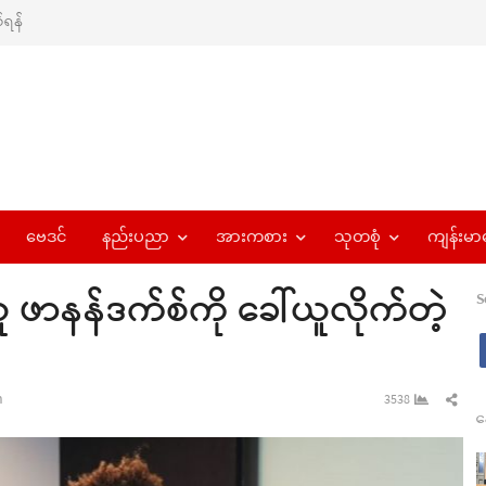
ရန်
ဗေဒင်
နည်းပညာ
အားကစား
သုတစုံ
ကျန်းမာ
ာနန်ဒက်စ်ကို ခေါ်ယူလိုက်တဲ့
S
Sha
n
3538
န
this
pos