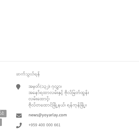
ဆက်သွယ်ရန်
အမှတ်(၁၃၂)၊ ၇လွှာ၊
အနော်ရထာလမ်းနှင့် ဗိုလ်မြတ်ထွန်း
လမ်းထောင့်၊
ဗိုလ်တထောင်မြို့နယ်၊ ရန်ကုန်မြို့။
်ငံ
news@yoyarlay.com
+959 400 000 661