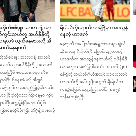
းတိုက်စစ်မှူး ဆာလာနဲ့ အာ
ရီးရဲလ်ကိုရောက်လာချိန်မှာ အဝလွန်
ကွင်းလယ်လူ အယ်နီနီတို့
နေတဲ့ ဟာဇက်
ve ရလဒ် ထွက်နေသေးလို့ အီ
နွေရာသီ အပြောင်းအရွှေ့ကာလမှာ ချဲလ်
ှာ ဆက်နေရမယ်
ဆီးကနေ ရီးရဲလ်ကို ပြောင်းရွှေ့လာတဲ့
တိုက်စစ်မှူး ဆာလာနဲ့ အာဆင်
ဟာဇက်က အဝလွန်နေတယ်လို့ စပိန်မီဒီ
းလယ်လူ အယ်နီနီတို့ ၂ ယောက်
ယာတွေက ဖော်ပြပါတယ်။ အသက် (၂၈)
ိယအကြိမ် စစ်ဆေးရာမှာ ကိုဗ
နှစ်ရှိတဲ့ ဘယ်လ်ဂျီယံအသင်းခေါင်းဆောင်
ဂါပိုး ရှိနေဆဲပဲလို့ အီဂျစ်
ဟာဇက်ကို ခေါ်ယူဖို့အတွက် ရီးရဲလ်က
အဖွဲ့ချုပ်က အတည်ပြုခဲ့ပါတယ်။
ကနဦးပြောင်းရွှေ့ကြေး ပေါင် (၈၈.၅)
ပြီးခဲ့တဲ့သောကြာနေ့မှာ ကိုဗ
သန်းပေးခဲ့ရပြီး…
ဂါပိုးတွေ့ရှိခဲ့ပြီးနောက်ပိုင်း
ဲခြားနေထိုင်ခဲ့ရပြီး တိုဂိုနဲ့ ကစားခဲ့