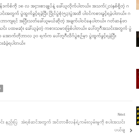
စ်ကို ၁၈ လ အငှားစာချုပ်နဲ့ ခေါ်ယူလိုက်ပါတယ်။ အသက်(၂၁)နှစ်ရှိတဲ့ ဂ
က် ပွဲထွက်ခွင့်ရခဲ့ပြီး ပြိုင်ပွဲစုံ(၅၃)ပွဲအထိ ပါဝင်ကစားခွင့်ရခဲ့ပါတယ်။ ဂ
မ်းသဘောကျရင် အပြီးသတ်ခေါ်ယူမယ်ဆိုတဲ့ အချက်ပါဝင်နေပါတယ်။ ဂတ်ဆန်ဖာ
်း ပထမဆုံး ခေါ်ယူခဲ့တဲ့ ကစားသမားဖြစ်ပါတယ်။ ပေါ်တူဂီအသင်းအတွက် ပွဲ
ာ အောက်တိုဘာလ ၃၀ ရက်က ပေါ်တူဂီလိဂ်ပွဲစဉ်မှာ ပွဲထွက်ခွင့်ရခဲ့ပြီး
းခံခဲ့ရပါတယ်။
ာ
Next
Next
င်း နည်းပြ
အဲရစ်ဆင်အတွက် အင်တာမီလန်ရဲ့ကမ်းလှမ်းမှုကို စပါးအသင်း
post:
ပယ်ချ