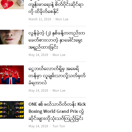
ကျန်းမာရေးနဲ့ စိတ်ပိုင်းဆိုင်ရာ
ကို ထိခိုက်စေနိုင်
Author
March 11, 2019
Wun Lae
လွန်ခဲ့တဲ့ (၂) နှစ်ခန့်ကတည်းက
ခေတ်စားလာတဲ့ နှာခေါင်းမွေး
အရှည်ထားခြင်း
Author
May 14, 2019
Wun Lae
ငွေဘယ်လောက်ရှိမှ အမေရိ
ကန်မှာ လူချမ်းသာလို့သတ်မှတ်
ခံရတာလဲ
Author
May 14, 2019
Wun Lae
ONE ၏ ဖယ်သာဝိတ်တန်း Kick
Boxing World Grand Prix တွဲ
ဆိုင်းများကိုသုံးသပ်ကြည့်ခြင်း
Author
May 14, 2019
Tun Tun