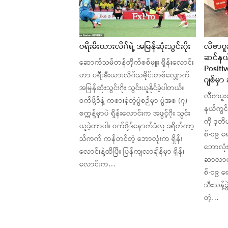
ပရီးမီးယားလိဂ်ရဲ့ အမြန်ဆုံးသွင်းဂိုး
လီဗာပူ
ဆင်နယ်
ဆောက်သမ်တန်တိုက်စစ်မှူး ရှိန်းလောင်း
Positi
ဟာ ပရီးမီးယားလိဂ်သမိုင်းတစ်လျှောက်
ဂျစ်မ
အမြန်ဆုံးသွင်းဂိုး သွင်းယူနိုင်ခဲ့ပါတယ်။
လီဗာပူး
ဝက်ဖို့ဒ်နဲ့ ကစားခဲ့တဲ့ပွဲစဉ်မှာ ပွဲအစ (၇)
နယ်ကွင်
စက္ကန့်မှာပဲ ရှိန်းလောင်းက အဖွင့်ဂိုး သွင်း
ကို ဒုတ
ယူခဲ့တာပါ။ ဝက်ဖို့ဒ်နောက်ခံလူ ခရိတ်ကာ့
စ်-၁၉ ရော
သ်ကက် ကန်တင်တဲ့ ဘောလုံးက ရှိန်း
ဘောလုံး
လောင်းနဲ့ထိပြီး ပြန်ကျလာချိန်မှာ ရှိန်း
ဆာလာဟာ 
လောင်းက…
စ်-၁၉ ရော
သီးသန့်ခွ
တဲ့…