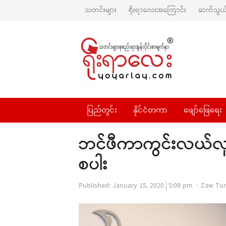
သတင်းများ
ရိုးရာလေးအကြောင်း
ဆက်သွယ်
ပြည်တွင်း
နိုင်ငံတကာ
ဖျော်ဖြေရေး
ဘင်ဖီကာကွင်းလယ်လူ ဖ
စပါး
Author
Published:
January 15, 2020
5:09 pm
Zaw Tu