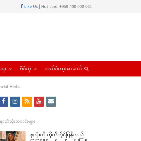
Like Us
| Hot Line: +959 400 000 661
Open
ရေး
ဗီဒီယို
အယ်ဒီတာ့အာဘော်
search
panel
ocial Media
f
i
r
y
e
a
n
s
o
m
re
c
s
s
u
a
ောက်ဆုံးသတင်းများ
t
e
t
t
i
နှလုံးကို ကိုယ်တိုင်ပြန်လည်