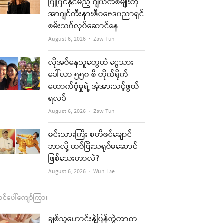
b
a
u
l
ပြုပြင်နိုင်မည့် ဂျယ်တစ်မျိုးကို
အာဂျင်တီးနားဇီဝဗေဒပညာရှင်
o
g
b
စမ်းသပ်လုပ်ဆောင်နေ
o
r
e
Author
August 6, 2026
Zaw Tun
k
a
လိုအပ်နေသူတွေထံ ငွေသား
m
ဒေါ်လာ ၅၅၀ စီ တိုက်ရိုက်
ထောက်ပံ့မှုရဲ့ အံ့အားသင့်ဖွယ်
ရလဒ်
Author
August 6, 2026
Zaw Tun
မင်းသားကြီး စတီဖင်ချောင်
ဘာလို့ ထပ်ပြီးသရုပ်မဆောင်
ဖြစ်သေးတာလဲ?
Author
August 6, 2026
Wun Lae
င်ပေါ်ကျော်ကြား
ချစ်သူဟောင်းနဲ့ပြန်တွဲတာက