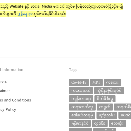
ည့် Website နှင့် Social Media များပေါ်တွင်မှ ပြန်လည်ကူးယူဖော်ပြခွင့်မပြု
က်များကို
ဤနေရာ
တွင်ဖတ်ရှုနိုင်ပါသည်။
l Information
Tags
ners
Covid-19
MPT
ကလေး
laimer
ကလေးငယ်
ကိုရိုနာဗိုင်းရပ်စ်
ကျန်းမာရေး
စိတ်ဖိစီးမှု
s and Conditions
ဆရာကင်္ကသူ
တရုတ်
တရုတ်နိုင
acy Policy
ဒေါ်နယ်ထရမ့်
နည်းလမ်း
ဗေဒင်
မြန်မာနိုင်ငံ
လှူဒါန်း
သေဆုံး