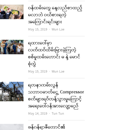
ဝန်ထမ်းတွေ နေ့လည်စာထည့်
မလာဘဲ ဝယ်စားရတဲ့
အကြောင်းရင်းများ
Author
May 15, 2019
Wun Lae
ရထားပေါ်မှာ
လက်ထပ်ထိမ်းမြားခဲ့ကြတဲ့
စစ်မှုထမ်းဟောင်း မ နဲ့ မောင်
စုံတွဲ
Author
May 15, 2019
Wun Lae
ရတနာကမ်းလွန်
သဘာဝဓာတ်ငွေ့ Compressor
စက်များရပ်တန့်သွားမှုကြောင့်
အရေးပေါ်ဝန်အားလျော့မည်
Author
May 14, 2019
Tun Tun
ဖန်ဂန်ရာဇီတောင်၏