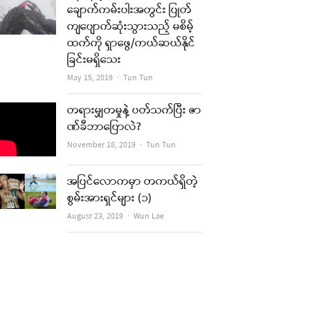
ချောက်ကမ်းပါးအတွင်း ပြုတ်
ကျပျောက်ဆုံးသွားသည့် မစိမ့်
ထက်ကို ရှာဖွေ/ကယ်ဆယ်နိုင်
ခြင်းမရှိသေး
Author
May 15, 2019
Tun Tun
တရားမျှတမှုနဲ့ ပတ်သက်ပြီး ဇာ
ဏ်ခီဘာပြောလဲ?
Author
November 18, 2019
Tun Tun
အပြင်လောကမှာ တကယ်ရှိတဲ့
စွမ်းအားရှင်များ (၁)
Author
August 23, 2019
Wun Lae