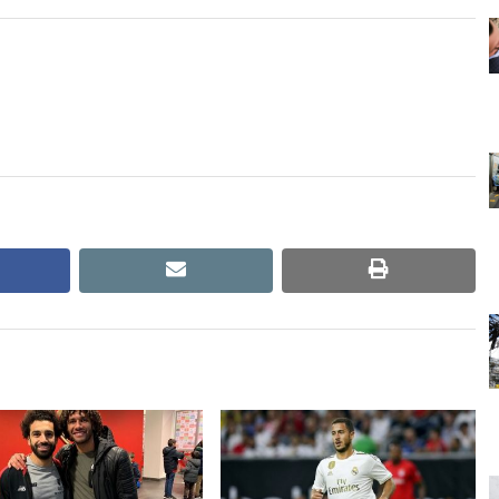
cebook
email
print