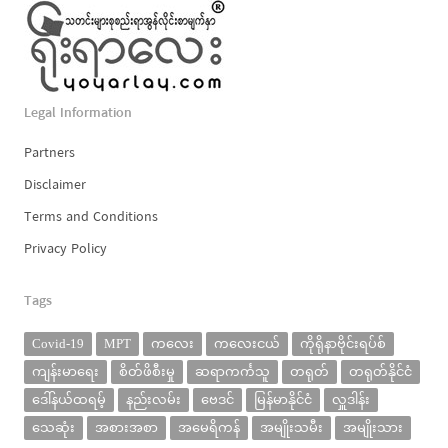
Legal Information
Partners
Disclaimer
Terms and Conditions
Privacy Policy
Tags
Covid-19
MPT
ကလေး
ကလေးငယ်
ကိုရိုနာဗိုင်းရပ်စ်
ကျန်းမာရေး
စိတ်ဖိစီးမှု
ဆရာကင်္ကသူ
တရုတ်
တရုတ်နိုင်ငံ
ဒေါ်နယ်ထရမ့်
နည်းလမ်း
ဗေဒင်
မြန်မာနိုင်ငံ
လှူဒါန်း
သေဆုံး
အစားအစာ
အမေရိကန်
အမျိုးသမီး
အမျိုးသား