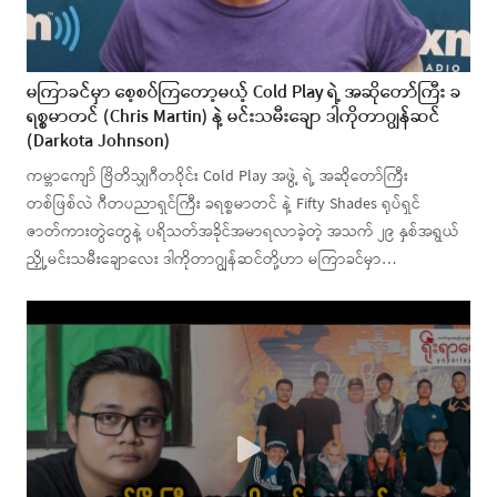
မကြာခင်မှာ စေ့စပ်ကြတော့မယ့် Cold Play ရဲ့ အဆိုတော်ကြီး ခ
ရစ္စမာတင် (Chris Martin) နဲ့ မင်းသမီးချော ဒါကိုတာဂျွန်ဆင်
(Darkota Johnson)
ကမ္ဘာကျော် ဗြိတိသျှဂီတဝိုင်း Cold Play အဖွဲ့ ရဲ့ အဆိုတော်ကြီး
တစ်ဖြစ်လဲ ဂီတပညာရှင်ကြီး ခရစ္စမာတင် နဲ့ Fifty Shades ရုပ်ရှင်
ဇာတ်ကားတွဲတွေနဲ့ ပရိသတ်အခိုင်အမာရလာခဲ့တဲ့ အသက် ၂၉ နှစ်အရွယ်
ညှို့မင်းသမီးချောလေး ဒါကိုတာဂျွန်ဆင်တို့ဟာ မကြာခင်မှာ…