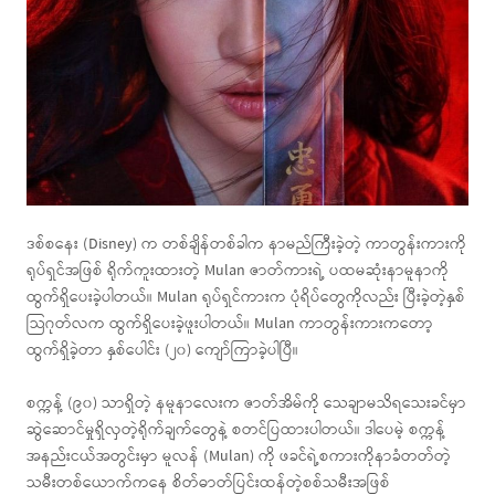
ဒစ်စနေး (Disney) က တစ်ချိန်တစ်ခါက နာမည်ကြီးခဲ့တဲ့ ကာတွန်းကားကို
ရုပ်ရှင်အဖြစ် ရိုက်ကူးထားတဲ့ Mulan ဇာတ်ကားရဲ့ ပထမဆုံးနာမူနာကို
ထွက်ရှိပေးခဲ့ပါတယ်။ Mulan ရုပ်ရှင်ကားက ပုံရိပ်တွေကိုလည်း ပြီးခဲ့တဲ့နှစ်
သြဂုတ်လက ထွက်ရှိပေးခဲ့ဖူးပါတယ်။ Mulan ကာတွန်းကားကတော့
ထွက်ရှိခဲ့တာ နှစ်ပေါင်း (၂၀) ကျော်ကြာခဲ့ပါပြီ။
စက္ကန့် (၉၀) သာရှိတဲ့ နမူနာလေးက ဇာတ်အိမ်ကို သေချာမသိရသေးခင်မှာ
ဆွဲဆောင်မှုရှိလှတဲ့ရိုက်ချက်တွေနဲ့ စတင်ပြထားပါတယ်။ ဒါပေမဲ့ စက္ကန့်
အနည်းငယ်အတွင်းမှာ မူလန် (Mulan) ကို ဖခင်ရဲ့စကားကိုနာခံတတ်တဲ့
သမီးတစ်ယောက်ကနေ စိတ်ဓာတ်ပြင်းထန်တဲ့စစ်သမီးအဖြစ်