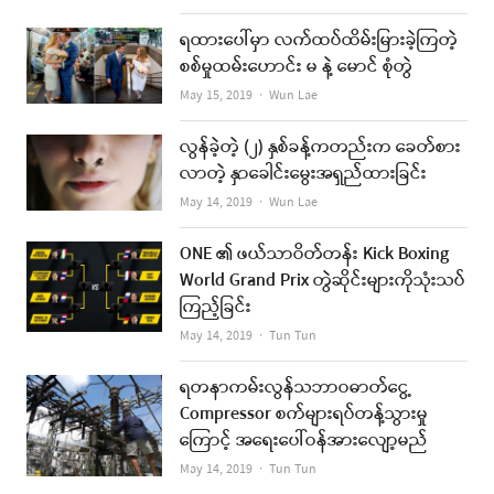
ရထားပေါ်မှာ လက်ထပ်ထိမ်းမြားခဲ့ကြတဲ့
စစ်မှုထမ်းဟောင်း မ နဲ့ မောင် စုံတွဲ
Author
May 15, 2019
Wun Lae
လွန်ခဲ့တဲ့ (၂) နှစ်ခန့်ကတည်းက ခေတ်စား
လာတဲ့ နှာခေါင်းမွေးအရှည်ထားခြင်း
Author
May 14, 2019
Wun Lae
ONE ၏ ဖယ်သာဝိတ်တန်း Kick Boxing
World Grand Prix တွဲဆိုင်းများကိုသုံးသပ်
ကြည့်ခြင်း
Author
May 14, 2019
Tun Tun
ရတနာကမ်းလွန်သဘာဝဓာတ်ငွေ့
Compressor စက်များရပ်တန့်သွားမှု
ကြောင့် အရေးပေါ်ဝန်အားလျော့မည်
Author
May 14, 2019
Tun Tun