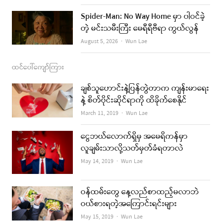
Spider-Man: No Way Home မှာ ပါဝင်ခဲ့
တဲ့ မင်းသမီးကြီး မေရီရီဗီရာ ကွယ်လွန်
Author
August 5, 2026
Wun Lae
ထင်ပေါ်ကျော်ကြား
ချစ်သူဟောင်းနဲ့ပြန်တွဲတာက ကျန်းမာရေး
နဲ့ စိတ်ပိုင်းဆိုင်ရာကို ထိခိုက်စေနိုင်
Author
March 11, 2019
Wun Lae
ငွေဘယ်လောက်ရှိမှ အမေရိကန်မှာ
လူချမ်းသာလို့သတ်မှတ်ခံရတာလဲ
Author
May 14, 2019
Wun Lae
ဝန်ထမ်းတွေ နေ့လည်စာထည့်မလာဘဲ
ဝယ်စားရတဲ့အကြောင်းရင်းများ
Author
May 15, 2019
Wun Lae