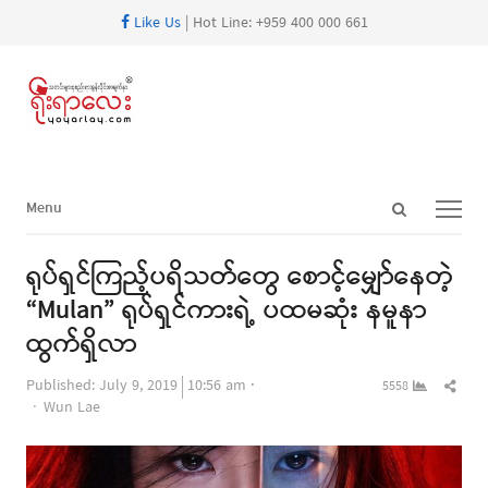
Like Us
| Hot Line: +959 400 000 661
Open
Menu
Menu
search
panel
ရုပ်ရှင်ကြည့်ပရိသတ်တွေ စောင့်မျှော်နေတဲ့
“Mulan” ရုပ်ရှင်ကားရဲ့ ပထမဆုံး နမူနာ
ထွက်ရှိလာ
Shar
Published:
July 9, 2019
10:56 am
5558
Author
this
Wun Lae
post