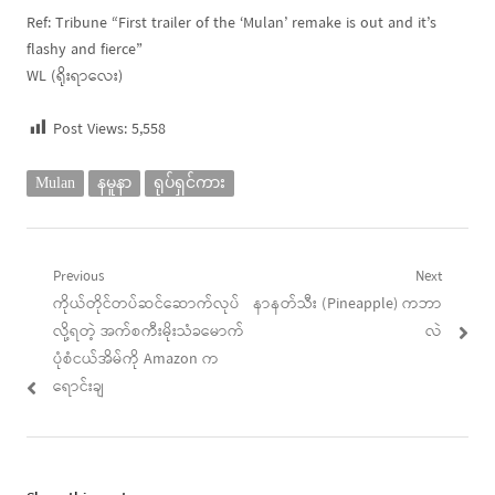
Ref: Tribune “First trailer of the ‘Mulan’ remake is out and it’s
flashy and fierce”
WL (ရိုးရာလေး)
Post Views:
5,558
Mulan
နမူနာ
ရုပ်ရှင်ကား
Post
Previous
Next
Previous
Next
ကိုယ်တိုင်တပ်ဆင်ဆောက်လုပ်
နာနတ်သီး (Pineapple) ကဘာ
navigation
post:
post:
လို့ရတဲ့ အက်စကီးမိုးသံခမောက်
လဲ
ပုံစံငယ်အိမ်ကို Amazon က
ရောင်းချ