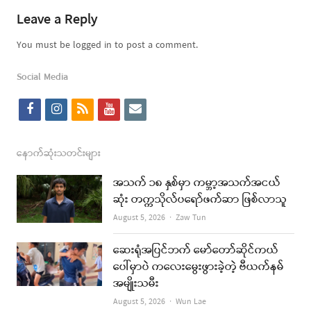
Leave a Reply
You must be logged in to post a comment.
Social Media
f
i
r
y
e
a
n
s
o
m
c
s
s
u
a
နောက်ဆုံးသတင်းများ
e
t
t
i
အသက် ၁၈ နှစ်မှာ ကမ္ဘာ့အသက်အငယ်
b
a
u
l
ဆုံး တက္ကသိုလ်ပရော်ဖက်ဆာ ဖြစ်လာသူ
o
g
b
Author
August 5, 2026
Zaw Tun
o
r
e
ဆေးရုံအပြင်ဘက် မော်တော်ဆိုင်ကယ်
k
a
ပေါ်မှာပဲ ကလေးမွေးဖွားခဲ့တဲ့ ဗီယက်နမ်
အမျိုးသမီး
m
Author
August 5, 2026
Wun Lae