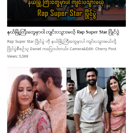
နယ်မြို့ကြီးတွေမှာပါ ကျင်းပသွားမယ့် Rap Super Star ပြိုင်ပွဲ
Rap Super Star ပြိုင်ပွဲ ကို နယ်မြို့ကြီးတွေမှာပါ ကျင်းပသွားမယ်လို့
ပြိုင်ပွဲစီစဉ်သူ Daniel ကပြောပါတယ်။ Camera&Edit- Cherry Post
Views: 5,569