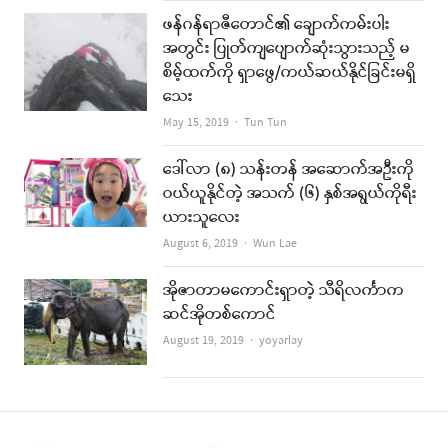
ဖန်ဂန်ရာဇီတောင်၏ ချောက်ကမ်းပါး
အတွင်း ပြုတ်ကျပျောက်ဆုံးသွားသည့် မ
စိမ့်ထက်ကို ရှာဖွေ/ကယ်ဆယ်နိုင်ခြင်းမရှိ
သေး
Author
May 15, 2019
Tun Tun
ဒေါ်လာ (၈) သန်းတန် အဆောက်အဦးကို
ဝယ်ယူနိုင်တဲ့ အသက် (၆) နှစ်အရွယ်ကိုရီး
ယားသူလေး
Author
August 6, 2019
Wun Lae
အိုဇာတာမကောင်းရှာတဲ့ သီရိလင်္ကာက
ဆင်အိုတစ်ကောင်
Author
August 19, 2019
yoyarlay