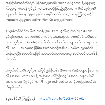
အပြောင်းအလဲကိုလည်း မြင်တွေ့ရမှာပါ။ Mulan ရုပ်ရှင်ကားရဲ့နမူနာကို
ကြည့်လိုက်တာနဲ့ ရုပ်ရှင်ကားအစအဆုံးကြည့်ရဖို့အတွက် စိတ်လှုပ်ရှားမိ
နေမှာပါ။ ဒါပေမဲ့ ၁၉၉၈ခုနှစ်က မူရင်းဇာတ်ကားရဲ့ အရေးကြီးတဲ့အပိုင်း
တစ်ခုဟာ နမူနာမှာ မပါတာကိုလည်း တွေ့ရပါတယ်။
နယူးဇီလန်နိုင်ငံက နီကီ ကာရို (Niki Caro) ရိုက်ကူးထားတဲ့ “Mulan”
ရုပ်ရှင်ကားမှာ အဓိကဇာတ်ကောင် မူလန်နေရာမှာ တရုတ်မင်းသမီးချော
လေး လုရီဖေး (Liu Yifei) က ပါဝင်ထားပါတယ်။ ကျေးလက်တောရွာလေး
ကို The Huns လူတွေ ခြိမ်းခြောက်လာတဲ့အခါမှာ မူလန်က သူ့ဖခင်ကို
ဆန့်ကျင်ပြီး စစ်သမီးအဖြစ် အယောင်ဆောင်ထားတဲ့ ဇာတ်လမ်းလေးဖြစ်
ပါတယ်။
တရုတ်မင်းသမီး လုရီဖေးအပြင် ဒွန်နီယန်း (Donnie Yen)၊ ဂျေဆန်စကော့
လီ (Jason Scott Lee) နဲ့ အခြားနာမည်ကြီးသရုပ်ဆောင်များစွာ ပါဝင်
ထားပါတယ်။ ဒီရုပ်ရှင်ကားကို ၂၀၂၀ ခုနှစ် မတ်လ မှာ ရုံတင်ပြသမယ်လို့
သိရပါတယ်။
နမူနာဗီဒီယို ကြည့်ရှုရန် –
https://youtu.be/01ON04GCwKs