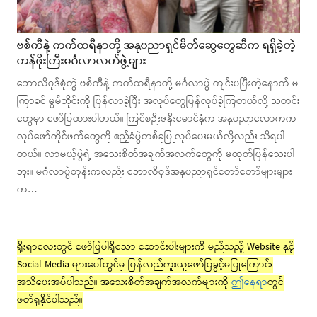
ဗစ်ကီနဲ့ ကက်ထရီနာတို့ အနုပညာရှင်မိတ်ဆွေတွေဆီက ရရှိခဲ့တဲ့
တန်ဖိုးကြီးမင်္ဂလာလက်ဖွဲ့များ
ဘောလိဝုဒ်စုံတွဲ ဗစ်ကီနဲ့ ကက်ထရီနာတို့ မင်္ဂလာပွဲ ကျင်းပပြီးတဲ့နောက် မ
ကြာခင် မွမ်ဘိုင်းကို ပြန်လာခဲ့ပြီး အလုပ်တွေပြန်လုပ်ခဲ့ကြတယ်လို့ သတင်း
တွေမှာ ဖော်ပြထားပါတယ်။ ကြင်စဉီးဇနီးမောင်နှံက အနုပညာလောကက
လုပ်ဖော်ကိုင်ဖက်တွေကို ဧည့်ခံပွဲတစ်ခုပြုလုပ်ပေးမယ်လို့လည်း သိရပါ
တယ်။ လာမယ့်ပွဲရဲ့ အသေးစိတ်အချက်အလက်တွေကို မထုတ်ပြန်သေးပါ
ဘူး။ မင်္ဂလာပွဲတုန်းကလည်း ဘောလိဝုဒ်အနုပညာရှင်တော်တော်များများ
က…
ရိုးရာလေးတွင် ဖော်ပြပါရှိသော ဆောင်းပါးများကို မည်သည့် Website နှင့်
Social Media များပေါ်တွင်မှ ပြန်လည်ကူးယူဖော်ပြခွင့်မပြုကြောင်း
အသိပေးအပ်ပါသည်။ အသေးစိတ်အချက်အလက်များကို
ဤနေရာ
တွင်
ဖတ်ရှုနိုင်ပါသည်။