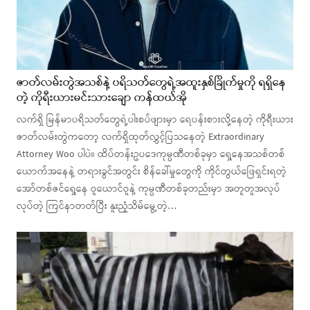
ဇာတ်လမ်းတွဲအသစ်နဲ့ ပရိသတ်တွေရဲ့အထူးနှစ်ခြိုက်မှုကို ရရှိနေ
တဲ့ ကိုရီးယားမင်းသားချော ကန်ထယ်အို
လက်ရှိ မြန်မာပရိသတ်တွေရဲ့ပါးစပ်ဖျားမှာ ရေပန်းစားလို့နေတဲ့ ကိုရီးယား
ဇာတ်လမ်းတွဲကတော့ လက်ရှိထုတ်လွှင့်ပြသနေတဲ့ Extraordinary
Attorney Woo ပါပဲ။ ထိပ်တန်းဥပဒေကုမ္ပဏီတစ်ခုမှာ ရှေ့နေအသစ်တစ်
ယောက်အနေနဲ့ တရားခွင်အတွင်း စိန်ခေါ်မှုတွေကို ကိုင်တွယ်ဖြေရှင်းရတဲ့
အော်တစ်ဇင်ရှေ့နေ ဝူယောင်ဝူနဲ့ ကုမ္ပဏီတစ်ခုတည်းမှာ အတူတူအလုပ်
လုပ်တဲ့ ကြင်နာတတ်ပြီး နူးညံ့သိမ်မွေ့တဲ့…