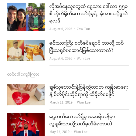
k
a
လိုအပ်နေသူတွေထံ ငွေသား ဒေါ်လာ ၅၅၀
စီ တိုက်ရိုက်ထောက်ပံ့မှုရဲ့ အံ့အားသင့်ဖွယ်
m
ရလဒ်
Author
August 6, 2026
Zaw Tun
မင်းသားကြီး စတီဖင်ချောင် ဘာလို့ ထပ်
ပြီးသရုပ်မဆောင်ဖြစ်သေးတာလဲ?
Author
August 6, 2026
Wun Lae
ထင်ပေါ်ကျော်ကြား
ချစ်သူဟောင်းနဲ့ပြန်တွဲတာက ကျန်းမာရေး
နဲ့ စိတ်ပိုင်းဆိုင်ရာကို ထိခိုက်စေနိုင်
Author
March 11, 2019
Wun Lae
ငွေဘယ်လောက်ရှိမှ အမေရိကန်မှာ
လူချမ်းသာလို့သတ်မှတ်ခံရတာလဲ
Author
May 14, 2019
Wun Lae