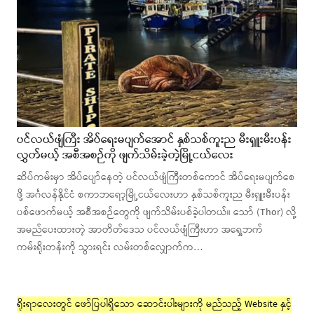
ပင်လယ်ဖျံကြီး အိပ်ရေးမပျက်အောင် နှစ်သစ်ကူးည မီးရှူးမီးပန်း
လွှတ်မယ့် အစီအစဉ်ကို ဖျက်သိမ်းခဲ့တဲ့မြို့ငယ်လေး
ဆိပ်ကမ်းမှာ အိပ်ပျော်နေတဲ့ ပင်လယ်ဖျံကြီးတစ်ကောင် အိပ်ရေးမပျက်စေ
ဖို့ အင်္ဂလန်နိုင်ငံ စကာဘရော့မြို့ငယ်လေးဟာ နှစ်သစ်ကူးည မီးရှူးမီးပန်း
ပစ်ဖောက်မယ့် အစီအစဉ်တွေကို ဖျက်သိမ်းပစ်ခဲ့ပါတယ်။ သော် (Thor) လို့
အမည်ပေးထားတဲ့ အာတိတ်ဒေသ ပင်လယ်ဖျံကြီးဟာ အရှေ့ဘက်
ကမ်းရိုးတန်းကို သွားရင်း လမ်းတစ်လျှောက်က…
ရိုးရာလေးတွင် ဖော်ပြပါရှိသော ဆောင်းပါးများကို မည်သည့် Website နှင့်