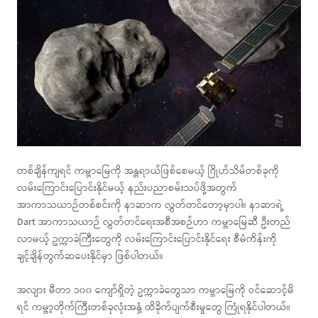
တစ်ချိန်ကျရင် ကမ္ဘာမြေကို အန္တရာယ်ဖြစ်စေမယ့် ဂြိုဟ်သိမ်တစ်ခုကို
လမ်းကြောင်းပြောင်းနိုင်မယ့် နည်းပညာစမ်းသပ်ဖို့အတွက်
အာကာသယာဉ်တစ်စင်းကို နာဆာက လွှတ်တင်တော့မှာပါ။ နာဆာရဲ့
Dart အာကာသယာဉ် လွှတ်တင်ရေးအစီအစဉ်ဟာ ကမ္ဘာမြေဆီ ဦးတည်
လာမယ့် ဥက္ကာခဲကြီးတွေကို လမ်းကြောင်းပြောင်းနိုင်ရေး စီမံကိန်းကို
ချင့်ချိန်တွက်ဆပေးနိုင်မှာ ဖြစ်ပါတယ်။
အလျား မီတာ ၁၀၀ ကျော်ရှိတဲ့ ဥက္ကာခဲတွေသာ ကမ္ဘာမြေကို ဝင်ဆောင့်မိ
ရင် ကမ္ဘာ့တိုက်ကြီးတစ်ခုလုံးအနှံ့ ထိခိုက်ပျက်စီးမှုတွေ ကြုံရနိုင်ပါတယ်။