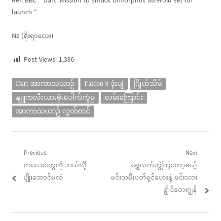
Ref: BBC ” Dart: Mission to smack Dimorphos asteroid set for
launch “
Nz (ရိုးရာလေး)
Post Views:
1,386
Dart အာကာသယာဉ်
Falcon 9 ဒုံးပျံ
ဂြိုဟ်သိမ်
နျူကလီးယားဗုံးပေါက်ကွဲမှု
လမ်းကြောင်း
အာကာသယာဉ် လွှတ်တင်
Post
Previous
Next
Previous
Next
ကလေးတွေကို ဘယ်လို
ရွှေလက်တွဲကြတော့မယ့်
navigation
post:
post:
ပျိုးထောင်မလဲ
မင်းသမီးပတ်ရှင်ဟေးနဲ့ မင်းသား
ချွိုင်တေးဂျွန်