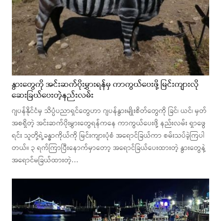
နွားတွေကို အင်းဆက်ပိုးမွှားရန်မှ ကာကွယ်ပေးဖို့ မြင်းကျားလို
ဆေးခြယ်ပေးတဲ့နည်းလမ်း
ဂျပန်နိုင်ငံမှ သိပ္ပံပညာရှင်တွေဟာ ဂျပန်နွားမျိုးစိတ်တွေကို ခြင်၊ ယင်၊ မှတ်
အစရှိတဲ့ အင်းဆက်ပိုးမွှားတွေရန်ကနေ ကာကွယ်ပေးဖို့ နည်းလမ်း ရှာဖွေ
ရင်း သူတို့ရဲ့ခန္ဓာကိုယ်ကို မြင်းကျားပုံစံ အရောင်ခြယ်ကာ စမ်းသပ်ခဲ့ကြပါ
တယ်။ ၃ ရက်ကြာပြီးနောက်မှာတော့ အရောင်ခြယ်ပေးထားတဲ့ နွားတွေနဲ့
အရောင်မခြယ်ထားတဲ့…