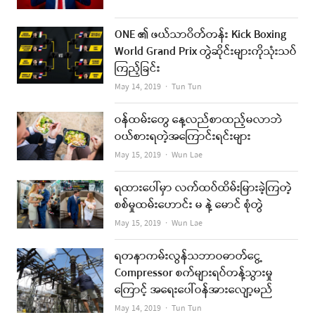
ONE ၏ ဖယ်သာဝိတ်တန်း Kick Boxing
World Grand Prix တွဲဆိုင်းများကိုသုံးသပ်
ကြည့်ခြင်း
Author
May 14, 2019
Tun Tun
ဝန်ထမ်းတွေ နေ့လည်စာထည့်မလာဘဲ
ဝယ်စားရတဲ့အကြောင်းရင်းများ
Author
May 15, 2019
Wun Lae
ရထားပေါ်မှာ လက်ထပ်ထိမ်းမြားခဲ့ကြတဲ့
စစ်မှုထမ်းဟောင်း မ နဲ့ မောင် စုံတွဲ
Author
May 15, 2019
Wun Lae
ရတနာကမ်းလွန်သဘာဝဓာတ်ငွေ့
Compressor စက်များရပ်တန့်သွားမှု
ကြောင့် အရေးပေါ်ဝန်အားလျော့မည်
Author
May 14, 2019
Tun Tun