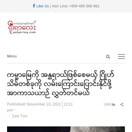
Like Us
| Hot Line: +959 400 000 661
Open
Menu
Menu
search
panel
ကမ္ဘာမြေကို အန္တရာယ်ဖြစ်စေမယ့် ဂြိုဟ်
သိမ်တစ်ခုကို လမ်းကြောင်းပြောင်းနိုင်ဖို့
အာကာသယာဉ် လွှတ်တင်မယ်
Shar
Published:
November 23, 2021
12:11
1386
this
pm
Author
post
Zaw Tun