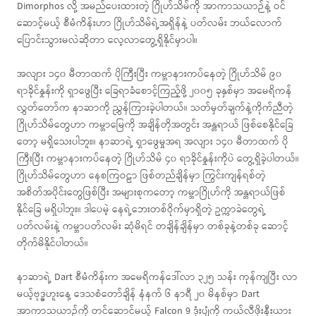
Dimorphos လို့ အမည်ပေးထားတဲ့ ဂြိုဟ်သိမ်ကို အာကာသယာဉ်နဲ့ ဝင်
ဆောင့်မယ့် စီမံကိန်းဟာ ဂြိုဟ်သိမ်ရဲ့အရှိန်နဲ့ ပတ်လမ်း ဘယ်လောက်
ပြောင်းသွားမလဲဆိုတာ လေ့လာတွေ့ရှိနိုင်မှာပါ။
အလျား ၁၄၀ မီတာထက် ပိုကြီးပြီး ကမ္ဘာနားကပ်နေတဲ့ ဂြိုဟ်သိမ် ၉၀
ရာခိုင်နှုန်းကို ရှာဖွေပြီး ခြေရာခံစောင့်ကြည့်ဖို့ ၂၀၀၅ ခုနှစ်မှာ အမေရိကန်
လွှတ်တော်က နာဆာကို ညွှန်ကြားခဲ့ပါတယ်။ သတ်မှတ်ချက်နဲ့ကိုက်ညီတဲ့
ဂြိုဟ်သိမ်တွေဟာ ကမ္ဘာမြေကို အချိန်တိုအတွင်း အန္တရာယ် ဖြစ်စေနိုင်ခြေ
တော့ မရှိသေးပါဘူး။ နာဆာရဲ့ ရှာဖွေမှုအရ အလျား ၁၄၀ မီတာထက် ပို
ကြီးပြီး ကမ္ဘာနားကပ်နေတဲ့ ဂြိုဟ်သိမ် ၄၀ ရာခိုင်နှုန်းကိုပဲ တွေ့ရှိခဲ့ပါတယ်။
ဂြိုဟ်သိမ်တွေဟာ နေစကြဝဠာ ဖြစ်တည်ချိန်မှာ ကြွင်းကျန်ရစ်တဲ့
အစိတ်အပိုင်းတွေဖြစ်ပြီး အများစုကတော့ ကမ္ဘာဂြိုဟ်ကို အန္တရာယ်ဖြစ်
နိုင်ခြေ မရှိပါဘူး။ ဒါပေမဲ့ နေရဲ့ဘေးတစ်ဝိုက်မှာရှိတဲ့ ဥက္ကာခဲတွေရဲ့
ပတ်လမ်းနဲ့ ကမ္ဘာပတ်လမ်း ဆုံမိရင် တချိန်ချိန်မှာ တစ်ခုနဲ့တစ်ခု ဆောင့်
တိုက်မိနိုင်ပါတယ်။
နာဆာရဲ့ Dart စီမံကိန်းက အမေရိကန်ဒေါ်လာ ၃၂၅ သန်း ကုန်ကျပြီး လာ
မယ့်ဗုဒ္ဓဟူးနေ့ ဒေသစံတော်ချိန် နံနက် ၆ နာရီ ၂၀ မိနစ်မှာ Dart
အာကာသယာဉ်ကို တင်ဆောင်မယ့် Falcon 9 ဒုံးပျံကို ကယ်လီဖိုးနီးယား