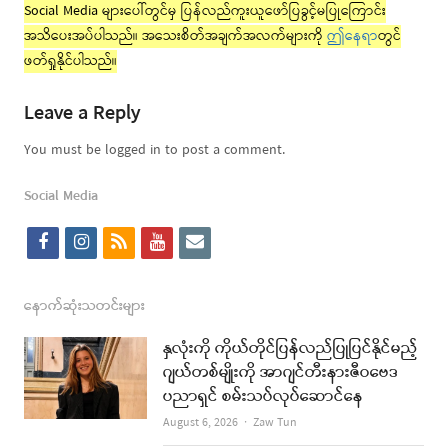
Social Media များပေါ်တွင်မှ ပြန်လည်ကူးယူဖော်ပြခွင့်မပြုကြောင်း
အသိပေးအပ်ပါသည်။ အသေးစိတ်အချက်အလက်များကို
ဤနေရာ
တွင်
ဖတ်ရှုနိုင်ပါသည်။
Leave a Reply
You must be logged in to post a comment.
Social Media
f
i
r
y
e
a
n
s
o
m
c
s
s
u
a
နောက်ဆုံးသတင်းများ
e
t
t
i
နှလုံးကို ကိုယ်တိုင်ပြန်လည်ပြုပြင်နိုင်မည့်
b
a
u
l
ဂျယ်တစ်မျိုးကို အာဂျင်တီးနားဇီဝဗေဒ
ပညာရှင် စမ်းသပ်လုပ်ဆောင်နေ
o
g
b
Author
August 6, 2026
Zaw Tun
o
r
e