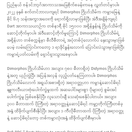
ပြည်နယ် ဗန်ဒင်ဘာ့ဂ်အာကာသအခြေစိုက်စခန်းကနေ လွှတ်တင်မှာပါ။
၂၀၂၂ ခုနှစ် စက်တင်ဘာလကျရင် Dimorphos ဂြိုဟ်သိမ်က ကမ္ဘာမြေနဲ့
မိုင် ၆.၇ သန်းအကွာအဝေးကို ရောက်ရှိလာမှာဖြစ်ပြီး အဲဒီအချိန်ကျရင်
Dart အာကာသယာဉ်က တစ်နာရီ မိုင် ၁၅၀၀၀ အရှိန်နှုန်းနဲ့ ဂြိုဟ်သိမ်ကို
ဆောင့်တိုက်မှာပါ။ အဲဒီဆောင့်တိုက်မှုကြောင့် Dimorphos ဂြိုဟ်သိမ်ရဲ့
အရှိန်ဟာ တစ်စက္ကန့်မှာ မီလီမီတာရဲ့ အပုံတစ်ပုံလောက်ပဲ နှေးသွားမှာဖြစ်
ပေမဲ့ လမ်းကြောင်းကတော့ ၁ ရာခိုင်နှုန်းလောက် ပြောင်းလဲသွားမှာဖြစ်ပြီး
ကမ္ဘာရဲ့ပတ်လမ်းကို ရှောင်ရှားသွားစေမှာပါ။
Dimorphos ဂြိုဟ်သိမ်ဟာ အလျား ၇၈၀ မီတာရှိတဲ့ Didymos ဂြိုဟ်သိမ်
နဲ့အတူ ယှဉ်တွဲပြီး အပြန်အလှန် လှည့်ပတ်နေကြတာပါ။ Dimorphos
ဂြိုဟ်သိမ်လောက် အရွယ်အစားရှိတဲ့ အရာဝတ္တုဟာ ကမ္ဘာနဲ့ဆောင်မိရင်
နျူကလီးယားဗုံးပေါက်ကွဲမှုထက် အဆပေါင်းများစွာ ပိုများတဲ့ စွမ်းအင်
ပေါက်ကွဲမှု ဖြစ်စေနိုင်ပြီး လူသောင်းချီ သေဆုံးစေနိုင်ပါတယ်။ အလျား
၃၀၀ မီတာထက် ပိုကြီးတဲ့ အရာဝတ္တုနဲ့ဆောင့်မိရင် ကမ္ဘာ့တိုက်ကြီးတစ်ခု
အနှံ့ ထိခိုက်ပျက်စီးနိုင်ပြီး အလျား ၁ ကီလိုမီတာထက် ပိုကြီးတဲ့ အရာဝတ္တု
နဲ့ ဆောင့်မိရင်တော့ တစ်ကမ္ဘာလုံးအနှံ့ ထိခိုက်ပျက်စီးမှာပါ။