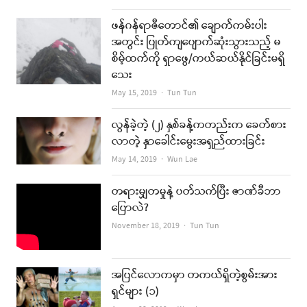
ဖန်ဂန်ရာဇီတောင်၏ ချောက်ကမ်းပါး
အတွင်း ပြုတ်ကျပျောက်ဆုံးသွားသည့် မ
စိမ့်ထက်ကို ရှာဖွေ/ကယ်ဆယ်နိုင်ခြင်းမရှိ
သေး
Author
May 15, 2019
Tun Tun
လွန်ခဲ့တဲ့ (၂) နှစ်ခန့်ကတည်းက ခေတ်စား
လာတဲ့ နှာခေါင်းမွေးအရှည်ထားခြင်း
Author
May 14, 2019
Wun Lae
တရားမျှတမှုနဲ့ ပတ်သက်ပြီး ဇာဏ်ခီဘာ
ပြောလဲ?
Author
November 18, 2019
Tun Tun
အပြင်လောကမှာ တကယ်ရှိတဲ့စွမ်းအား
ရှင်များ (၁)