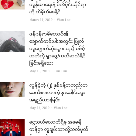
ကျန်းမာရေးနဲ့ စိတ်ပိုင်းဆိုင်ရာ
ကို ထိခိုက်စေနိုင်
Author
March 11, 2019
Wun Lae
ဖန်ဂန်ရာဇီတောင်၏
ချောက်ကမ်းပါးအတွင်း ပြုတ်
ကျပျောက်ဆုံးသွားသည့် မစိမ့်
ထက်ကို ရှာဖွေ/ကယ်ဆယ်နိုင်
ခြင်းမရှိသေး
Author
May 15, 2019
Tun Tun
လွန်ခဲ့တဲ့ (၂) နှစ်ခန့်ကတည်းက
ခေတ်စားလာတဲ့ နှာခေါင်းမွေး
အရှည်ထားခြင်း
Author
May 14, 2019
Wun Lae
ငွေဘယ်လောက်ရှိမှ အမေရိ
ကန်မှာ လူချမ်းသာလို့သတ်မှတ်