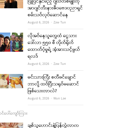
b
a
u
l
ပြုပြင်နိုင်မည့် ဂျယ်တစ်မျိုးကို
အာဂျင်တီးနားဇီဝဗေဒပညာရှင်
o
g
b
စမ်းသပ်လုပ်ဆောင်နေ
o
r
e
Author
August 6, 2026
Zaw Tun
k
a
လိုအပ်နေသူတွေထံ ငွေသား
m
ဒေါ်လာ ၅၅၀ စီ တိုက်ရိုက်
ထောက်ပံ့မှုရဲ့ အံ့အားသင့်ဖွယ်
ရလဒ်
Author
August 6, 2026
Zaw Tun
မင်းသားကြီး စတီဖင်ချောင်
ဘာလို့ ထပ်ပြီးသရုပ်မဆောင်
ဖြစ်သေးတာလဲ?
Author
August 6, 2026
Wun Lae
င်ပေါ်ကျော်ကြား
ချစ်သူဟောင်းနဲ့ပြန်တွဲတာက