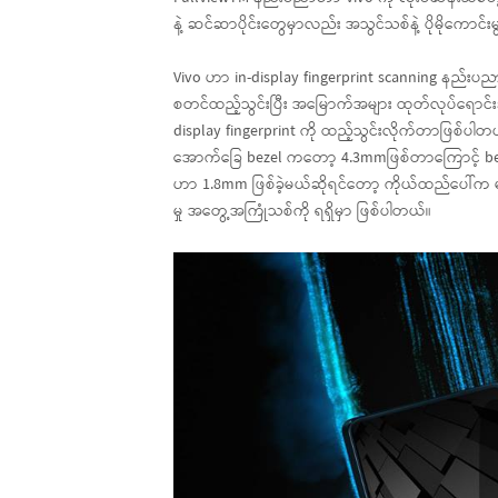
နဲ့ ဆင်ဆာပိုင်းတွေမှာလည်း အသွင်သစ်နဲ့ ပိုမိုကောင်
Vivo ဟာ in-display fingerprint scanning နည်းပည
စတင်ထည့်သွင်းပြီး အမြောက်အများ ထုတ်လုပ်ရောင်းခ
display fingerprint ကို ထည့်သွင်းလိုက်တာဖြစ်ပါတယ်
အောက်ခြေ bezel ကတော့ 4.3mmဖြစ်တာကြောင့် bez
ဟာ 1.8mm ဖြစ်ခဲ့မယ်ဆိုရင်တော့ ကိုယ်ထည်ပေါ်က မျက
မှု အတွေ့အကြုံသစ်ကို ရရှိမှာ ဖြစ်ပါတယ်။