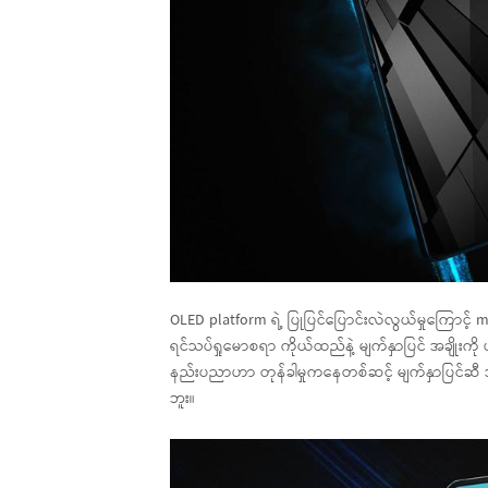
OLED platform ရဲ့ ပြုပြင်ပြောင်းလဲလွယ်မှုကြောင့် mic
ရင်သပ်ရှုမောစရာ ကိုယ်ထည်နဲ့ မျက်နှာပြင် အချိုးကို
နည်းပညာဟာ တုန်ခါမှုကနေတစ်ဆင့် မျက်နှာပြင်ဆီ အ
ဘူး။