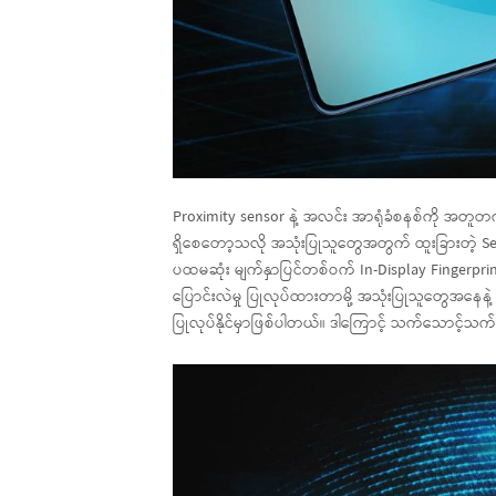
Proximity sensor နဲ့ အလင်း အာရုံခံစနစ်ကို အတူ
ရှိစေတော့သလို အသုံးပြုသူတွေအတွက် ထူးခြားတဲ့ Self
ပထမဆုံး မျက်နှာပြင်တစ်ဝက် In-Display Fingerpri
ပြောင်းလဲမှု ပြုလုပ်ထားတာမို့ အသုံးပြုသူတွေအနေ
ပြုလုပ်နိုင်မှာဖြစ်ပါတယ်။ ဒါကြောင့် သက်သောင့်သက်သ