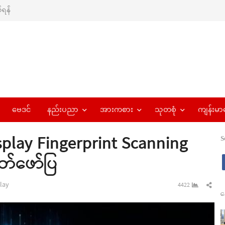
ရန်
ဗေဒင်
နည်းပညာ
အားကစား
သုတစုံ
ကျန်းမာ
splay Fingerprint Scanning
S
တ်ဖော်ပြ
r
Sha
lay
4422
န
this
pos