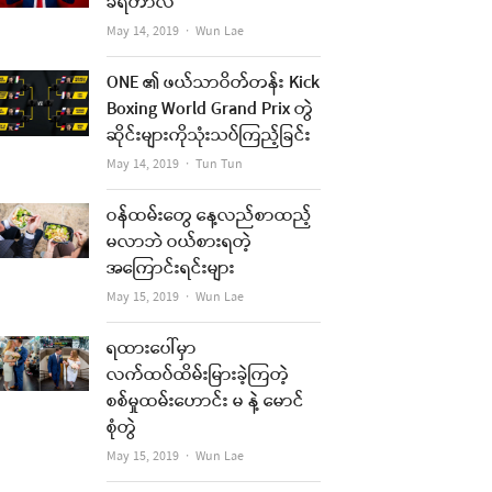
ခံရတာလဲ
Author
May 14, 2019
Wun Lae
ONE ၏ ဖယ်သာဝိတ်တန်း Kick
Boxing World Grand Prix တွဲ
ဆိုင်းများကိုသုံးသပ်ကြည့်ခြင်း
Author
May 14, 2019
Tun Tun
ဝန်ထမ်းတွေ နေ့လည်စာထည့်
မလာဘဲ ဝယ်စားရတဲ့
အကြောင်းရင်းများ
Author
May 15, 2019
Wun Lae
ရထားပေါ်မှာ
လက်ထပ်ထိမ်းမြားခဲ့ကြတဲ့
စစ်မှုထမ်းဟောင်း မ နဲ့ မောင်
စုံတွဲ
Author
May 15, 2019
Wun Lae