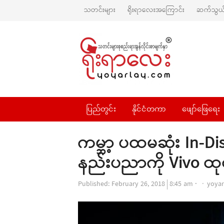
သတင်းများ
ရိုးရာလေးအကြောင်း
ဆက်သွယ်
ပြည်တွင်း
နိုင်ငံတကာ
ဖျော်ဖြေရေး
ကမ္ဘာ့ ပထမဆုံး In-Di
နည်းပညာကို Vivo ထု
Autho
Published:
February 26, 2018
8:45 am
yoyar