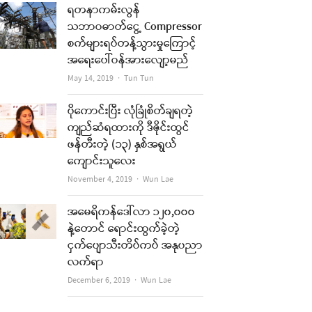
ရတနာကမ်းလွန်
သဘာဝဓာတ်ငွေ့ Compressor
စက်များရပ်တန့်သွားမှုကြောင့်
အရေးပေါ်ဝန်အားလျော့မည်
Author
May 14, 2019
Tun Tun
ပိုကောင်းပြီး လုံခြုံစိတ်ချရတဲ့
ကျည်ဆံရထားကို ဒီဇိုင်းထွင်
ဖန်တီးတဲ့ (၁၃) နှစ်အရွယ်
ကျောင်းသူလေး
Author
November 4, 2019
Wun Lae
အမေရိကန်ဒေါ်လာ ၁၂၀,၀၀၀
နဲ့တောင် ရောင်းထွက်ခဲ့တဲ့
ငှက်ပျောသီးတိပ်ကပ် အနုပညာ
လက်ရာ
Author
December 6, 2019
Wun Lae