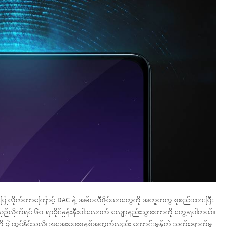
ပြုလိုက်တာကြောင့် DAC နဲ့ အမ်ပလီဖိုင်ယာတွေကို အတူတကွ စုစည်းထားပြီး
ှဉ်လိုက်ရင် ၆၀ ရာခိုင်နှုန်းနီးပါးလောက် လျော့နည်းသွားတာကို တွေ့ရပါတယ်။
ဲ့ထွင်နိုင်သလို၊ အအေးပေးစနစ်အတွက်လည်း ကောင်းမွန်တဲ့ သက်ရောက်မှု