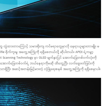
တကွ တွဲထားတာကြောင့် သမားရိုးကျ ကင်မရာတွေမှာလို နေရာယူများတာမျိုး မ
ie ရိုက်ကူးမှု အတွေ့အကြုံကို ရရှိစေတယ်လို့ ဆိုပါတယ်။ APEX ရဲ့ကမ္ဘာ့
nt Scanning Technology မှာ OLED မျက်နှာပြင် အောက်ခြေတစ်ဝက်လုံးကို
နဲ့ အောက်ခြေတစ်ဝက်ရဲ့ ဘယ်နေရာကိုမဆို ထိတွေ့ပြီး လက်ဗွေဖတ်ခြင်းကို
ာရှိပြီး အဆင့်အတန်းမြင့်မားတဲ့ လုံခြုံရေးစနစ် အတွေ့အကြုံကို ရရှိစေမှာပါ။