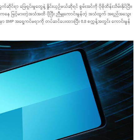
ဖြေရှင်းမှုတွေနဲ့ နှိုင်းယှဉ်မယ်ဆိုရင် စွမ်းအင်ကို ပိုမိုထိန်းသိမ်းနိုင်ပြီး၊
သံကနေ မြင့်မားတဲ့အသံအထိ ပိုပြီး ညီမျှကောင်းမွန်တဲ့ အသံထွက် အရည်အသွေး
 မှာ 8MP အရှေ့ကင်မရာကို တပ်ဆင်ပေးထားပြီး 0.8 စက္ကန့်အတွင်း ကောင်းမွန်