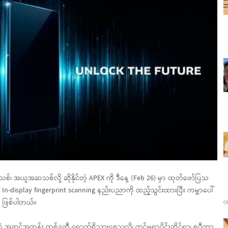
၊ အယူအဆသစ်လို့ ဆိုနိုင်တဲ့ APEX ကို ဒီနေ့ (Feb 26) မှာ ထုတ်ဖော်ပြသ
 In-display fingerprint scanning နည်းပညာကို ထည့်သွင်းထားပြီး ကမ္ဘာပေါ်
ထ
ှာ ဖြစ်ပါတယ်။
 အဆင့်အတန်း တစ်ခုဆီ ရောက်ရှိသွားစေသလို၊ ကင်မရာပိုင်းဆိုင်ရာ၊ စပီကာ