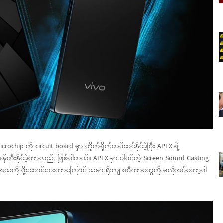
rochip ကို circuit board မှာ တိုက်ရိုက်တပ်ဆင်နိုင်ခဲ့ပြီး APEX ရဲ့
 ဖန်တီးနိုင်ခဲ့တာလည်း ဖြစ်ပါတယ်။ APEX မှာ ပါဝင်တဲ့ Screen Sound Casting
သံကို ပို့ဆောင်ပေးတာကြောင့် သမားရိုးကျ စပီကာတွေကို မလိုအပ်တော့ပါ