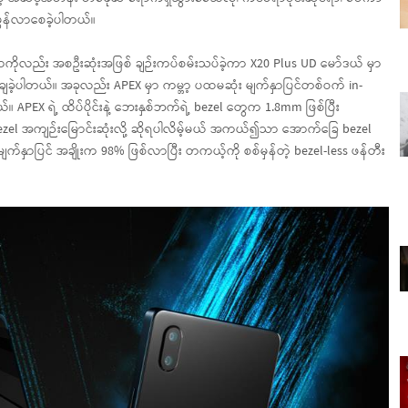
းမွန်လာစေခဲ့ပါတယ်။
ာကိုလည်း အစဦးဆုံးအဖြစ် ချဉ်းကပ်စမ်းသပ်ခဲ့ကာ X20 Plus UD မော်ဒယ် မှာ
ျခဲ့ပါတယ်။ အခုလည်း APEX မှာ ကမ္ဘာ့ ပထမဆုံး မျက်နှာပြင်တစ်ဝက် in-
။ APEX ရဲ့ ထိပ်ပိုင်းနဲ့ ဘေးနှစ်ဘက်ရဲ့ bezel တွေက 1.8mm ဖြစ်ပြီး
el အကျဉ်းမြောင်းဆုံးလို့ ဆိုရပါလိမ့်မယ် အကယ်၍သာ အောက်ခြေ bezel
်နှာပြင် အချိုးက 98% ဖြစ်လာပြီး တကယ့်ကို စစ်မှန်တဲ့ bezel-less ဖန်တီး