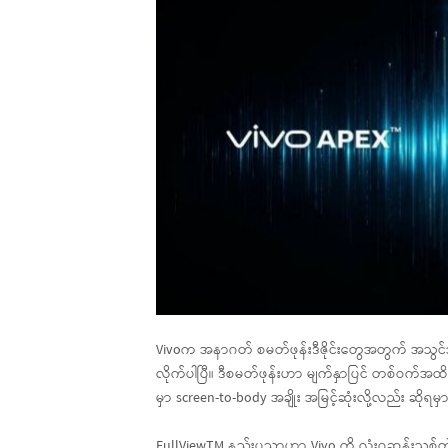
Vivoက အနာဂတ် စမတ်ဖုန်းဒီဇိုင်းတွေအတွက် အသွင်သစ်
လိုက်ပါပြီ။ ဒီစမတ်ဖုန်းဟာ မျက်နှာပြင် တစ်ဝက်အထိ
မှာ screen-to-body အချိုး အမြင့်ဆုံးလို့လည်း ဆိုရမ
FullViewTM နည်းပညာဟာ Vivo ကို လုံးဝဆန်းသစ်တဲ့