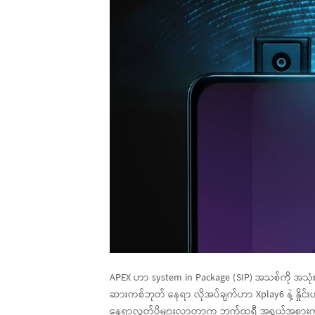
APEX ဟာ system in Package (SIP) အသစ်ကို အသုံး
ဆားကစ်ဘုတ် နေရာ လိုအပ်ချက်ဟာ Xplay6 နဲ့ နှိုင်းယ
နေရာလွတ်ပိုများလာတာက ဘက်ထရီ အရွယ်အစားကို ချ