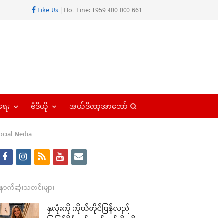
Like Us
| Hot Line: +959 400 000 661
Open
ရေး
ဗီဒီယို
အယ်ဒီတာ့အာဘော်
search
panel
ocial Media
f
i
r
y
e
a
n
s
o
m
re
c
s
s
u
a
ောက်ဆုံးသတင်းများ
t
e
t
t
i
နှလုံးကို ကိုယ်တိုင်ပြန်လည်