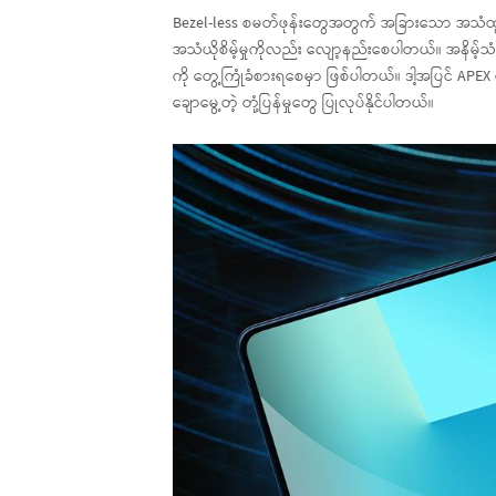
Bezel-less စမတ်ဖုန်းတွေအတွက် အခြားသော အသံထွက်ဆိုင်ရာ 
အသံယိုစိမ့်မှုကိုလည်း လျော့နည်းစေပါတယ်။ အနိမ့်
ကို တွေ့ကြုံခံစားရစေမှာ ဖြစ်ပါတယ်။ ဒါ့အပြင် APEX
ချောမွေ့တဲ့ တုံ့ပြန်မှုတွေ ပြုလုပ်နိုင်ပါတယ်။