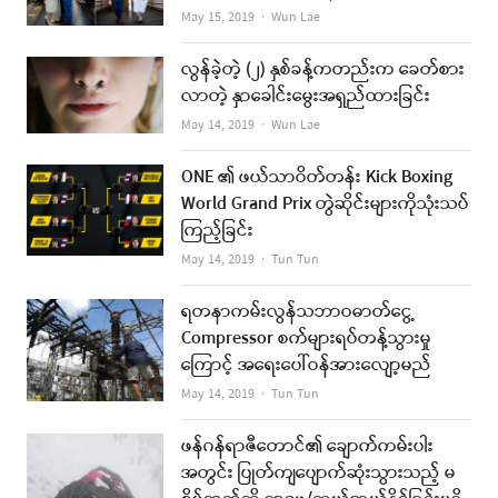
Author
May 15, 2019
Wun Lae
လွန်ခဲ့တဲ့ (၂) နှစ်ခန့်ကတည်းက ခေတ်စား
လာတဲ့ နှာခေါင်းမွေးအရှည်ထားခြင်း
Author
May 14, 2019
Wun Lae
ONE ၏ ဖယ်သာဝိတ်တန်း Kick Boxing
World Grand Prix တွဲဆိုင်းများကိုသုံးသပ်
ကြည့်ခြင်း
Author
May 14, 2019
Tun Tun
ရတနာကမ်းလွန်သဘာဝဓာတ်ငွေ့
Compressor စက်များရပ်တန့်သွားမှု
ကြောင့် အရေးပေါ်ဝန်အားလျော့မည်
Author
May 14, 2019
Tun Tun
ဖန်ဂန်ရာဇီတောင်၏ ချောက်ကမ်းပါး
အတွင်း ပြုတ်ကျပျောက်ဆုံးသွားသည့် မ