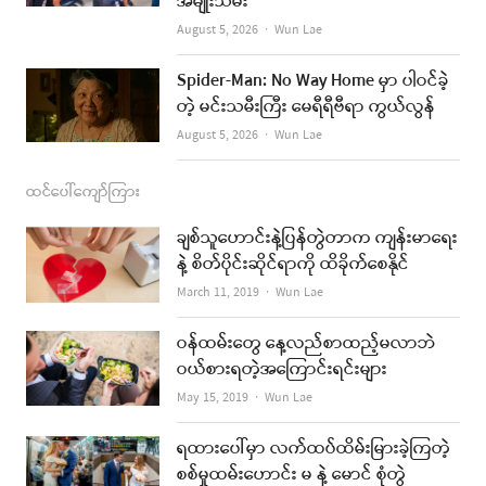
အမျိုးသမီး
m
Author
August 5, 2026
Wun Lae
Spider-Man: No Way Home မှာ ပါဝင်ခဲ့
တဲ့ မင်းသမီးကြီး မေရီရီဗီရာ ကွယ်လွန်
Author
August 5, 2026
Wun Lae
ထင်ပေါ်ကျော်ကြား
ချစ်သူဟောင်းနဲ့ပြန်တွဲတာက ကျန်းမာရေး
နဲ့ စိတ်ပိုင်းဆိုင်ရာကို ထိခိုက်စေနိုင်
Author
March 11, 2019
Wun Lae
ဝန်ထမ်းတွေ နေ့လည်စာထည့်မလာဘဲ
ဝယ်စားရတဲ့အကြောင်းရင်းများ
Author
May 15, 2019
Wun Lae
ရထားပေါ်မှာ လက်ထပ်ထိမ်းမြားခဲ့ကြတဲ့
စစ်မှုထမ်းဟောင်း မ နဲ့ မောင် စုံတွဲ