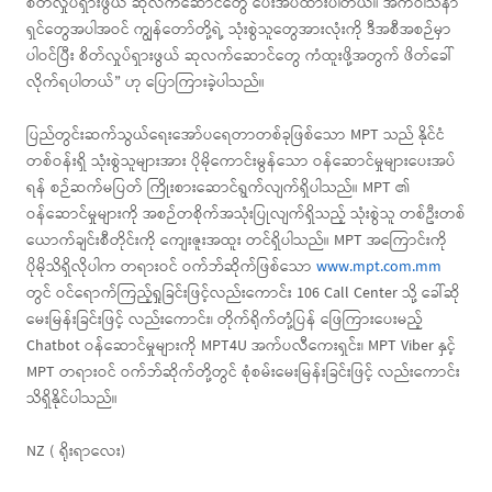
စိတ်လှုပ်ရှားဖွယ် ဆုလက်ဆောင်တွေ ပေးအပ်ထားပါတယ်။ အကဝါသနာ
ရှင်တွေအပါအဝင် ကျွန်တော်တို့ရဲ့ သုံးစွဲသူတွေအားလုံးကို ဒီအစီအစဉ်မှာ
ပါဝင်ပြီး စိတ်လှုပ်ရှားဖွယ် ဆုလက်ဆောင်တွေ ကံထူးဖို့အတွက် ဖိတ်ခေါ်
လိုက်ရပါတယ်” ဟု ပြောကြားခဲ့ပါသည်။
ပြည်တွင်းဆက်သွယ်ရေးအော်ပရေတာတစ်ခုဖြစ်သော MPT သည် နိုင်ငံ
တစ်ဝန်းရှိ သုံးစွဲသူများအား ပိုမိုကောင်းမွန်သော ဝန်ဆောင်မှုများပေးအပ်
ရန် စဉ်ဆက်မပြတ် ကြိုးစားဆောင်ရွက်လျက်ရှိပါသည်။ MPT ၏
ဝန်ဆောင်မှုများကို အစဉ်တစိုက်အသုံးပြုလျက်ရှိသည့် သုံးစွဲသူ တစ်ဦးတစ်
ယောက်ချင်းစီတိုင်းကို ကျေးဇူးအထူး တင်ရှိပါသည်။ MPT အကြောင်းကို
ပိုမိုသိရှိလိုပါက တရားဝင် ဝက်ဘ်ဆိုက်ဖြစ်သော
www.mpt.com.mm
တွင် ဝင်ရောက်ကြည့်ရှုခြင်းဖြင့်လည်းကောင်း 106 Call Center သို့ ခေါ်ဆို
မေးမြန်းခြင်းဖြင့် လည်းကောင်း၊ တိုက်ရိုက်တုံ့ပြန် ဖြေကြားပေးမည့်
Chatbot ဝန်ဆောင်မှုများကို MPT4U အက်ပလီကေးရှင်း၊ MPT Viber နှင့်
MPT တရားဝင် ဝက်ဘ်ဆိုက်တို့တွင် စုံစမ်းမေးမြန်းခြင်းဖြင့် လည်းကောင်း
သိရှိနိုင်ပါသည်။
NZ ( ရိုးရာလေး)