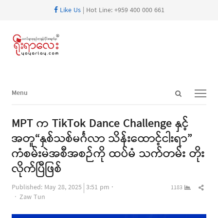
Like Us
| Hot Line: +959 400 000 661
Open
Menu
Menu
search
panel
MPT က TikTok Dance Challenge နှင့်
အတူ“နှစ်သစ်မင်္ဂလာ သိန်းထောင့်ငါးရာ”
ကံစမ်းမဲအစီအစဉ်ကို ထပ်မံ သက်တမ်း တိုး
လိုက်ပြီဖြစ်
Shar
Published:
May 28, 2025
3:51 pm
1183
Author
this
Zaw Tun
post