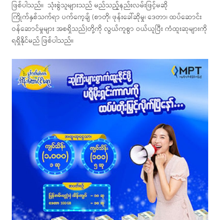
ဖြစ်ပါသည်။ သုံးစွဲသူများသည် မည်သည့်နည်းလမ်းဖြင့်မဆို
ကြိုက်နှစ်သက်ရာ ပက်ကေ့ချ် (စာတို၊ ဖုန်းခေါ်ဆိုမှု၊ ဒေတာ၊ ထပ်ဆောင်း
ဝန်ဆောင်မှုများ အစရှိသည်)တို့ကို လွယ်ကူစွာ ဝယ်ယူပြီး ကံထူးဆုများကို
ရရှိနိုင်မည် ဖြစ်ပါသည်။