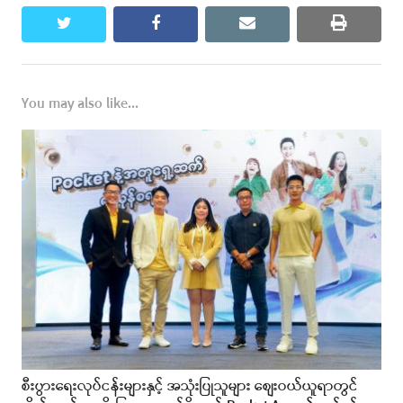
twitter
facebook
email
print
You may also like...
စီးပွားရေးလုပ်ငန်းများနှင့် အသုံးပြုသူများ စျေးဝယ်ယူရာတွင်