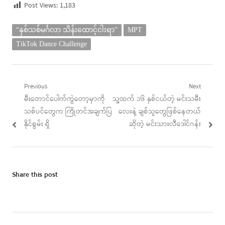
Post Views:
1,183
“နှစ်သစ်မင်္ဂလာ သိန်းထောင့်ငါးရာ”
MPT
TikTok Dance Challenge
Post
Previous
Next
Previous
Next
မီးတောင်ပေါက်ကွဲတော့မှာကို
သူ့ထက် ၁၆ နှစ်ငယ်တဲ့ မင်းသမီး
navigation
post:
post:
သစ်ပင်တွေက ကြိုတင်အချက်ပြ
လေးနဲ့ ချစ်သူတွေဖြစ်နေတယ်
နိုင်စွမ်း ရှိ
ဆိုတဲ့ မင်းသားလီဒေါင်ဂန်း
Share this post