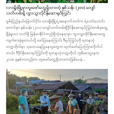
လားရှိုးမြို့မှာတူးဖော်တွေ့ရှိထားတဲ့ နှစ်သန်း (၂၀၀) ကျော်
သက်တမ်းရှိ တွားသွားဒိုင်နိုဆောရုပ်ကြွင်း
ရှမ်းပြည်နယ်မြောက်ပိုင်း၊ လားရှိုးမြို့ရဲ့အနောက်ဘက်က ရဲဘော်ဟောင်း
တောင်မှာ နှစ်သန်း (၂၀၀) ကျော်သက်တမ်းရှိဒိုင်နိုဆောရုပ်ကြွင်းတစ်ခုတွေ့
ရှိခဲ့မှုဟာ လက်ရှိ မြန်မာနိုင်ငံတည်ရှိတဲ့နေရာမှာ တွားသွားဒိုင်နိုဆောတွေ
ကျက်စားခဲ့ဖူးတယ်လို့ ဖော်ပြနေကြောင်း ဒီရုပ်ကြွင်းကို ရတနာပုံ
တက္ကသိုလ်မှာ သုတေသနပြုနေသူတွေက ထုတ်ဖော်ပြောကြားလိုက်ပါ
တယ်။ ဒီဒိုင်နိုဆောရုပ်ကြွင်းကို ရတနာပုံတက္ကသိုလ် ဘူမိဗေဒဌာနက
၂၀၁၈ ခုနှစ်ကတည်းက တူးဖော်တွေ့ရှိထားတာဖြစ်ပေမဲ့…