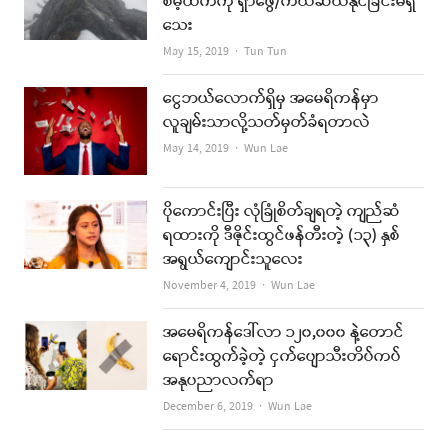
စိမ့်ထက်ကို ရှာဖွေ/ကယ်ဆယ်နိုင်ခြင်းမရှိ
သေး
Author
May 15, 2019
Tun Tun
ငွေဘယ်လောက်ရှိမှ အမေရိကန်မှာ
လူချမ်းသာလို့သတ်မှတ်ခံရတာလဲ
Author
May 14, 2019
Wun Lae
ပိုကောင်းပြီး လုံခြုံစိတ်ချရတဲ့ ကျည်ဆံ
ရထားကို ဒီဇိုင်းထွင်ဖန်တီးတဲ့ (၁၃) နှစ်
အရွယ်ကျောင်းသူလေး
Author
November 4, 2019
Wun Lae
အမေရိကန်ဒေါ်လာ ၁၂၀,၀၀၀ နဲ့တောင်
ရောင်းထွက်ခဲ့တဲ့ ငှက်ပျောသီးတိပ်ကပ်
အနုပညာလက်ရာ
Author
December 6, 2019
Wun Lae