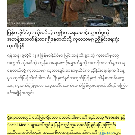
မြန်မာနိုင်ငံမှာ လိုအပ်တဲ့ ကျန်းမာရေးစောင့်ရှောက်မှုကို
အကန့်အသတ်နဲ့သာရရှိနေတယ်လို့ ကုလသမဂ္ဂ ညှိနှိုင်းရေးရုံး
ထုတ်ပြန်
ရန်ကုန်၊ ဇူလိုင် (၂၂) မြန်မာနိုင်ငံမှာ ပြင်းထန်ဆိုးရွားတဲ့ ကူးစက်မှုတွေ
အတွက် လိုအပ်တဲ့ ကျန်းမာရေးစောင့်ရှောက်မှုကို အကန့်အသတ်နဲ့သာ ရ
နေတယ်လို့ ကုလသမဂ္ဂ လူသားချင်းစာနာမှုဆိုင်ရာ ညှိနှိုင်းရေးရုံးက ဒီနေ့
မှာ ထုတ်ပြန်လိုက်ပါတယ်။ ပြီးခဲ့တဲ့နှစ်ကထုတ်ပြန်ခဲ့တဲ့ ကိန်းဂဏန်းတွေ
အရ ကူးစက်ပျံ့နှံ့မှုဟာ ယခုအတိုင်းဆက်လက်ဖြစ်ပွားနေမယ်ဆိုရင် မကြာ
ခင်အချိန်အတွင်း…
ရိုးရာလေးတွင် ဖော်ပြပါရှိသော ဆောင်းပါးများကို မည်သည့် Website နှင့်
Social Media များပေါ်တွင်မှ ပြန်လည်ကူးယူဖော်ပြခွင့်မပြုကြောင်း
အသိပေးအပ်ပါသည်။ အသေးစိတ်အချက်အလက်များကို
ဤနေရာ
တွင်