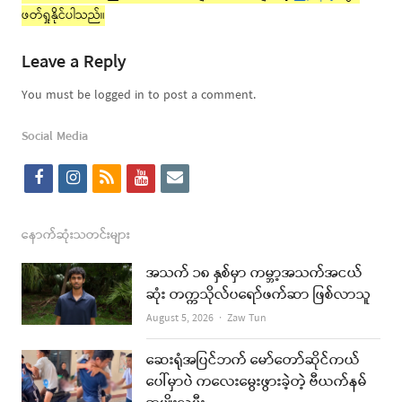
ဖတ်ရှုနိုင်ပါသည်။
Leave a Reply
You must be logged in to post a comment.
Social Media
f
i
r
y
e
a
n
s
o
m
c
s
s
u
a
နောက်ဆုံးသတင်းများ
e
t
t
i
အသက် ၁၈ နှစ်မှာ ကမ္ဘာ့အသက်အငယ်
b
a
u
l
ဆုံး တက္ကသိုလ်ပရော်ဖက်ဆာ ဖြစ်လာသူ
o
g
b
Author
August 5, 2026
Zaw Tun
o
r
e
ဆေးရုံအပြင်ဘက် မော်တော်ဆိုင်ကယ်
k
a
ပေါ်မှာပဲ ကလေးမွေးဖွားခဲ့တဲ့ ဗီယက်နမ်