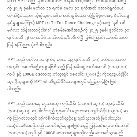
သော MPT သည် “နှစ်သစ်မင်္ဂလာ သိန်းထောင့်ငါးရာ” ကံစမ်းမဲအစီအစဉ်
ကို ၂၀၂၅ ခုနှစ်၊ မတ်လ ၁၁ ရက်မှ မေလ ၃၁ ရက်အထိ ဆောင်ရွက်ပေး
လျက်ရှိပါသည်။ သုံးစွဲသူများ၏ ကောင်းမွန်သော တုံ့ပြန်မှုများနှင့် စိတ်ကျေ
နပ်မှုများကြောင့် MPT က TikTok Dance Challenge နှင့်အတူ “နှစ်သစ်
မင်္ဂလာ သိန်းထောင့်ငါးရာ” ကံစမ်းမဲအစီအစဉ်ကို ၂၀၂၅ ခုနှစ်၊ ဇူလိုင်လ ၃၁
ရက်အထိ (၂) လ ထပ်မံ သက်တမ်းတိုးလိုက်ပြီ ဖြစ်ကြောင်း သတင်းထုတ်
ပြန် ကြေညာလိုက်ပါသည်။
MPT သည် မတ်လ ၁၁ ရက်မှ မေလ ၁၉ ရက်အထိ (၁၀) ပတ်တာကာလ
အတွင်း အပတ်စဉ်ဆုများဖြစ်သည့် ပြန်အမ်းငွေလက်ဆောင် (၁၀၀,၀၀၀)
ကျပ် နှင့် 100GB ဒေတာဆု ကံထူးရှင် စုစုပေါင်း (၂၀၀) ဦး ကိုရွေးချယ်ခဲ့ပြီး
ဆုရရှိသူများကို MPT ၏ ဆိုရှယ်မီဒီယာများတွင် ကြေညာခဲ့ပြီး ဖြစ်
ပါသည်။
MPT သည် အထူးဆု ငွေသားဆု ကျပ်သိန်း (၁,၀၀၀) ဆု (၁) ဆုနှင့် သိန်း
(၁၀၀) ဆု (၅) ဆု ပါဝင်သည့် စုစုပေါင်း ငွေသားဆု ကျပ်သိန်း (၁,၅၀၀) ဆု
ကို သြဂုတ်လတွင် တိုက်ရိုက်ထုတ်လွှင့်ရွေးချယ်သွားမည် ဖြစ်ပါသည်။
အဆိုပါအစီအစဉ်သည် အပတ်စဉ်ဆုများဖြစ်သည့် ပြန်အမ်းငွေလက်ဆောင်
(၁၀၀,၀၀၀) ကျပ် နှင့် 100GB ဒေတာဆုများကိုလည်း ပေးအပ်သွားမည်