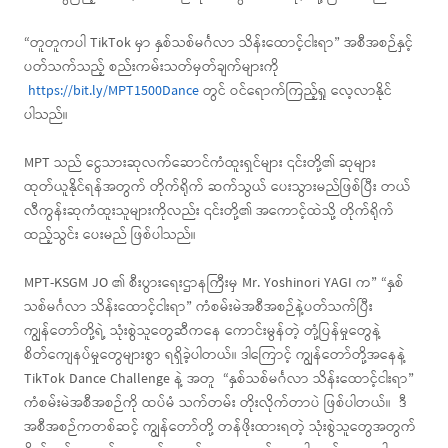
“တူတူကပါ TikTok မှာ နှစ်သစ်မင်္ဂလာ သိန်းထောင့်ငါးရာ” အစီအစဉ်နှင့်
ပတ်သက်သည့် စည်းကမ်းသတ်မှတ်ချက်များကို
https://bit.ly/MPT1500Dance
တွင် ဝင်ရောက်ကြည့်ရှု လေ့လာနိုင်
ပါသည်။
MPT သည် ငွေသားဆုလက်ဆောင်ကံထူးရှင်များ ၎င်းတို့၏ ဆုများ
ထုတ်ယူနိုင်ရန်အတွက် တိုက်ရိုက် ဆက်သွယ် ပေးသွားမည်ဖြစ်ပြီး တယ်
လီကွန်းဆုကံထူးသူများကိုလည်း ၎င်းတို့၏ အကောင့်ထဲသို့ တိုက်ရိုက်
ထည့်သွင်း ပေးမည် ဖြစ်ပါသည်။
MPT-KSGM JO ၏ စီးပွားရေးဌာနကြီးမှ Mr. Yoshinori YAGI က” “နှစ်
သစ်မင်္ဂလာ သိန်းထောင့်ငါးရာ” ကံစမ်းမဲအစီအစဉ်နဲ့ပတ်သက်ပြီး
ကျွန်တော်တို့ရဲ့ သုံးစွဲသူတွေဆီကနေ ကောင်းမွန်တဲ့ တုံ့ပြန်မှုတွေနဲ့
စိတ်ကျေနပ်မှုတွေများစွာ ရရှိခဲ့ပါတယ်။ ဒါကြောင့် ကျွန်တော်တို့အနေနဲ့
TikTok Dance Challenge နဲ့ အတူ “နှစ်သစ်မင်္ဂလာ သိန်းထောင့်ငါးရာ”
ကံစမ်းမဲအစီအစဉ်ကို ထပ်မံ သက်တမ်း တိုးလိုက်တာပဲ ဖြစ်ပါတယ်။ ဒီ
အစီအစဉ်ကတစ်ဆင့် ကျွန်တော်တို့ တန်ဖိုးထားရတဲ့ သုံးစွဲသူတွေအတွက်