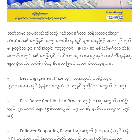
သက်တမ်း ထပ်တိုးလိုက်သည့် “နှစ်သစ်မင်္ဂလာ သိန်းထောင့်ငါးရာ”
ကံစမ်းမဲအစီအစဉ်နှင့် အတူ အကဝါသနာရှင် များအနေဖြင့် မေလ ၂၆ ရက်
မှ ဇူလိုင်လ ၃၁ ရက်အတွင်း “တူတူကပါ TikTok မှာ နှစ်သစ်မင်္ဂလာ သိန်း
ထောင့်ငါးရာ” အစီအစဉ်တွင် ပါဝင်ကာ ငွေသားဆုများနှင့် တယ်လီကွန်းဆု
များကိုလည်း ထပ်မံ ကံထူးနိုင်မည် ဖြစ်ပါသည်။ကံထူးဆုများမှာ
• Best Engagement Prize ဆု ၂ ဆုအတွက် တစ်ဦးလျှင်
(၅၀၀,၀၀၀) ကျပ် (ဇွန်လအတွက် (၁) ဆုနှင့် ဇူလိုင်လ အတွက် (၁) ဆု)
• Best Dance Contribution Reward ဆု (၃၀) ဆုအတွက် တစ်ဦး
လျှင် (၅၀,၀၀၀) ကျပ် (ဇွန်လအတွက် (၁၅)ဆု နှင့် ဇူလိုင်လအတွက် (၁၅)
ဆု)
• Follower Supporting Reward ဆုအတွက် (၁၀,၀၀၀) ကျပ်တန်
MPT ငွေဖြည့်ကတ် (အပတ်စဉ်တိုင်းအတွက် ၁၀ ဆု) တို့ ဖြစ်ပါသည်။