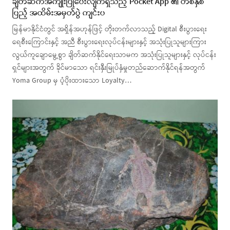
ချိတ်ဆက်အကျိုးပြုပေးလျက်ရှိသည့် Pocket App ၏ တစ်နှစ်
ပြည့် အထိမ်းအမှတ်ပွဲ ကျင်းပ
မြန်မာနိုင်ငံတွင် အရှိန်အဟုန်ဖြင့် တိုးတက်လာသည့် Digital စီးပွားရေး
ရေစီးကြောင်းနှင့် အညီ စီးပွားရေးလုပ်ငန်းများနှင့် အသုံးပြုသူများကြား
လွယ်ကူချောမွေ့စွာ ချိတ်ဆက်နိုင်ရေးသာမက အသုံးပြုသူများနှင့် လုပ်ငန်း
ရှင်များအတွက် ခိုင်မာသော ရင်းနှီးမြုပ်နှံမှုတည်ဆောက်နိုင်ရန်အတွက်
Yoma Group မှ ပံ့ပိုးထားသော Loyalty…