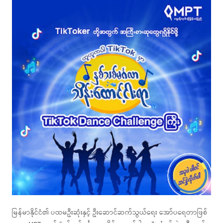
မြန်မာနိုင်ငံ၏ ပထမဦးဆုံးနှင့် ဦးဆောင်ဆက်သွယ်ရေး အော်ပရေတာဖြစ်