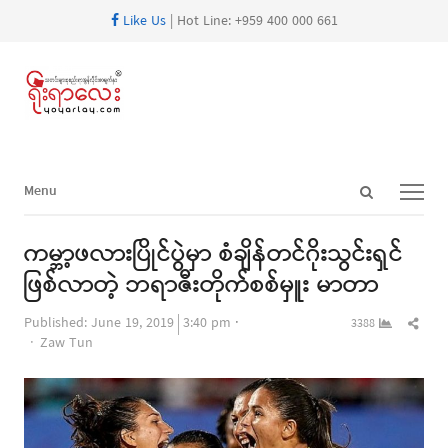
Like Us
| Hot Line: +959 400 000 661
Open
Menu
Menu
search
panel
ကမ္ဘာ့ဖလားပြိုင်ပွဲမှာ စံချိန်တင်ဂိုးသွင်းရှင်
ဖြစ်လာတဲ့ ဘရာဇီးတိုက်စစ်မှူး မာတာ
Shar
Published:
June 19, 2019
3:40 pm
3388
Author
this
Zaw Tun
post