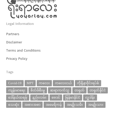
Legal Information
Partners
Disclaimer
Terms and Conditions
Privacy Policy
Tags
Covid-19
MPT
ကလေး
ကလေးငယ်
ကိုရိုနာဗိုင်းရပ်စ်
ကျန်းမာရေး
စိတ်ဖိစီးမှု
ဆရာကင်္ကသူ
တရုတ်
တရုတ်နိုင်ငံ
ဒေါ်နယ်ထရမ့်
နည်းလမ်း
ဗေဒင်
မြန်မာနိုင်ငံ
လှူဒါန်း
သေဆုံး
အစားအစာ
အမေရိကန်
အမျိုးသမီး
အမျိုးသား