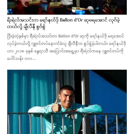
ရီးရဲလ်အသင်းက ရော်နယ်ဒို Ballon d’Or ဆုမရအောင် လုပ်ခဲ့
တယ်လို့ ချီလီနီ စွပ်စွဲ
ပြီးခဲ့တဲ့နှစ်မှာ ရီးရဲလ်အသင်းက Ballon d’Or ဆုကို ရော်နယ်ဒို မရအောင်
လုပ်ခဲ့တယ်လို့ ဂျူဗင်တပ်နောက်ခံလူ ချီလီနီက စွပ်စွဲခဲ့ပါတယ်။ ရော်နယ်ဒို
ဟာ ၂၀၁၈ ခုနှစ် နွေရာသီ အပြောင်းအရွှေ့မှာ ရီးရဲလ်ကနေ ဂျူဗင်တပ်ကို
ပေါင်သန်း ၁၀၀…