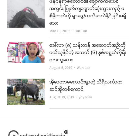
ဖန်ဂန်ရာဇီတောင်၏ ချောက်ကမ်းပါး
အတွင်း ပြုတ်ကျပျောက်ဆုံးသွားသည့် မ
စိမ့်ထက်ကို ရှာဖွေ/ကယ်ဆယ်နိုင်ခြင်းမရှိ
သေး
Author
May 15, 2019
Tun Tun
ဒေါ်လာ (၈) သန်းတန် အဆောက်အဦးကို
ဝယ်ယူနိုင်တဲ့ အသက် (၆) နှစ်အရွယ်ကိုရီး
ယားသူလေး
Author
August 6, 2019
Wun Lae
အိုဇာတာမကောင်းရှာတဲ့ သီရိလင်္ကာက
ဆင်အိုတစ်ကောင်
Author
August 19, 2019
yoyarlay