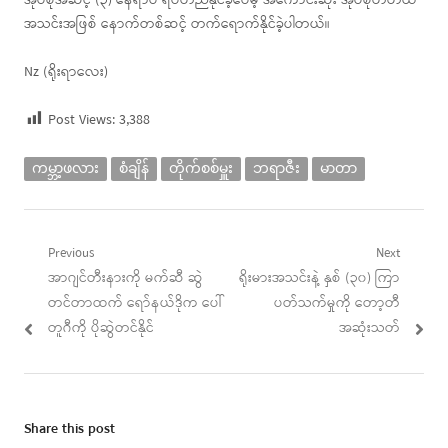
အုပ်စုအဆင့် (၃) နေရာပဲ ရပ်တည်နိုင်ခဲ့ပေမဲ့ အကောင်းဆုံး အုပ်စုတတိယ
အသင်းအဖြစ် နောက်တစ်ဆင့် တက်ရောက်နိုင်ခဲ့ပါတယ်။
Nz (ရိုးရာလေး)
Post Views:
3,388
ကမ္ဘာ့ဖလား
စံချိန်
တိုက်စစ်မှူး
ဘရာဇီး
မာတာ
Post
Previous
Next
Previous
Next
အာဂျင်တီးနားကို မက်ဆီ ဆွဲ
ရိုးမားအသင်းနဲ့ နှစ် (၃၀) ကြာ
navigation
post:
post:
တင်တာထက် ရော်နယ်ဒိုက ပေါ်
ပတ်သက်မှုကို တော့တီ
တူဂီကို ပိုဆွဲတင်နိုင်
အဆုံးသတ်
Share this post