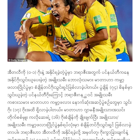
အီတလီကို (ဝ-၁) ဂိုးနဲ့ အနိုင်ရခဲ့တဲ့ပွဲမှာ ဘရာဇီးအတွက် ပင်နယ်တီကနေ
အနိုင်ဂိုးသွင်းယူပေးခဲ့တဲ့ အမျိုးသမီး ဘောလုံးသမား မာတာဟာ ကမ္ဘာ့
ဖလားပြိုင်ပွဲမှာ စံချိန်တင်ဂိုးသွင်းရှင်ဖြစ်လာခဲ့ပါတယ်။ ပွဲချိန် (၇၄) မိနစ်မှာ
သွင်းယူခဲ့တဲ့ ပင်နယ်တီဂိုးကြောင့် ဘရာဇီးဂန ္ထဝင် အမျိုးသမီး
ကစားသမား မာတာဟာ ကမ္ဘာ့ဖလား နောက်ဆုံးအဆင့်ပွဲစဉ်တွေမှာ သွင်း
ဂိုး (၁၇) ဂိုးအထိ ရှိလာခဲ့ပါတယ်။ မာတာဟာ ဂျာမနီအမျိုးသားအသင်း
တိုက်စစ်မှူး ကလိုဆေးရဲ့ (၁၆) ဂိုးစံချိန်ကို ချိုးဖျက်ပြီး အမျိုးသား/
အမျိုးသမီး ကမ္ဘာ့ဖလားပြိုင်ပွဲနှစ်ရပ်လုံးမှာ စံချိန်တင်ဂိုးသွင်းရှင် ဖြစ်လာခဲ့
တာပါ။ ဘရာဇီးဟာ အီတလီကို အနိုင်ရခဲ့လို့ အမှတ်တူ၊ ဂိုးကွာခြားချက်နဲ့