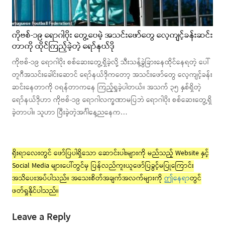
ကိုဗစ်-၁၉ ရောဂါပိုး တွေ့ပေမဲ့ အသင်းဖော်တွေ လေ့ကျင့်ခန်းဆင်း
တာကို ထိုင်ကြည့်ခဲ့တဲ့ ရော်နယ်ဒို
ကိုဗစ်-၁၉ ရောဂါပိုး စစ်ဆေးတွေ့ရှိခဲ့လို့ သီးသန့်ခွဲခြားနေထိုင်နေရတဲ့ ပေါ်
တူဂီအသင်းခေါင်းဆောင် ရော်နယ်ဒိုကတော့ အသင်းဖော်တွေ လေ့ကျင့်ခန်း
ဆင်းနေတာကို ဝရန်တာကနေ ကြည့်ရှုခဲ့ပါတယ်။ အသက် ၃၅ နှစ်ရှိတဲ့
ရော်နယ်ဒိုဟာ ကိုဗစ်-၁၉ ရောဂါလက္ခဏာမပြဘဲ ရောဂါပိုး စစ်ဆေးတွေ့ရှိ
ခဲ့တာပါ။ သူဟာ ပြီးခဲ့တဲ့အင်္ဂါနေ့ညနေက…
ရိုးရာလေးတွင် ဖော်ပြပါရှိသော ဆောင်းပါးများကို မည်သည့် Website နှင့်
Social Media များပေါ်တွင်မှ ပြန်လည်ကူးယူဖော်ပြခွင့်မပြုကြောင်း
အသိပေးအပ်ပါသည်။ အသေးစိတ်အချက်အလက်များကို
ဤနေရာ
တွင်
ဖတ်ရှုနိုင်ပါသည်။
Leave a Reply