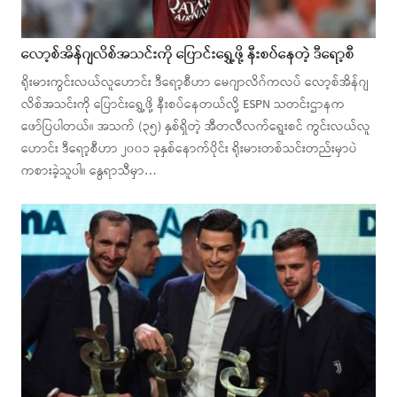
လော့စ်အိန်ဂျလိစ်အသင်းကို ပြောင်းရွှေ့ဖို့ နီးစပ်နေတဲ့ ဒီရော့စီ
ရိုးမားကွင်းလယ်လူဟောင်း ဒီရော့စီဟာ မေဂျာလိဂ်ကလပ် လော့စ်အိန်ဂျ
လိစ်အသင်းကို ပြောင်းရွှေ့ဖို့ နီးစပ်နေတယ်လို့ ESPN သတင်းဌာနက
ဖော်ပြပါတယ်။ အသက် (၃၅) နှစ်ရှိတဲ့ အီတလီလက်ရွေးစင် ကွင်းလယ်လူ
ဟောင်း ဒီရော့စီဟာ ၂၀၀၁ ခုနှစ်နောက်ပိုင်း ရိုးမားတစ်သင်းတည်းမှာပဲ
ကစားခဲ့သူပါ။ နွေရာသီမှာ…