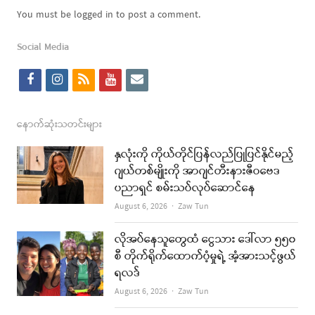
You must be logged in to post a comment.
Social Media
f
i
r
y
e
a
n
s
o
m
c
s
s
u
a
နောက်ဆုံးသတင်းများ
e
t
t
i
နှလုံးကို ကိုယ်တိုင်ပြန်လည်ပြုပြင်နိုင်မည့်
b
a
u
l
ဂျယ်တစ်မျိုးကို အာဂျင်တီးနားဇီဝဗေဒ
ပညာရှင် စမ်းသပ်လုပ်ဆောင်နေ
o
g
b
Author
August 6, 2026
Zaw Tun
o
r
e
k
a
လိုအပ်နေသူတွေထံ ငွေသား ဒေါ်လာ ၅၅၀
စီ တိုက်ရိုက်ထောက်ပံ့မှုရဲ့ အံ့အားသင့်ဖွယ်
m
ရလဒ်
Author
August 6, 2026
Zaw Tun