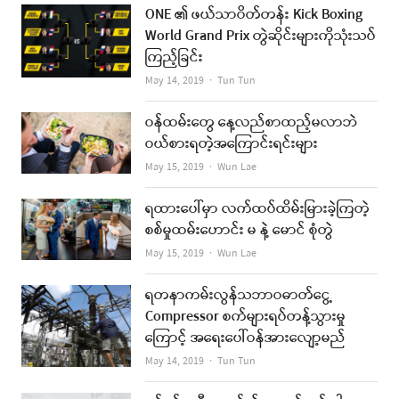
ONE ၏ ဖယ်သာဝိတ်တန်း Kick Boxing
World Grand Prix တွဲဆိုင်းများကိုသုံးသပ်
ကြည့်ခြင်း
Author
May 14, 2019
Tun Tun
ဝန်ထမ်းတွေ နေ့လည်စာထည့်မလာဘဲ
ဝယ်စားရတဲ့အကြောင်းရင်းများ
Author
May 15, 2019
Wun Lae
ရထားပေါ်မှာ လက်ထပ်ထိမ်းမြားခဲ့ကြတဲ့
စစ်မှုထမ်းဟောင်း မ နဲ့ မောင် စုံတွဲ
Author
May 15, 2019
Wun Lae
ရတနာကမ်းလွန်သဘာဝဓာတ်ငွေ့
Compressor စက်များရပ်တန့်သွားမှု
ကြောင့် အရေးပေါ်ဝန်အားလျော့မည်
Author
May 14, 2019
Tun Tun