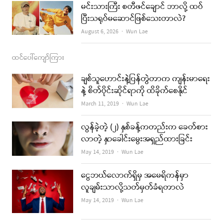
မင်းသားကြီး စတီဖင်ချောင် ဘာလို့ ထပ်
ပြီးသရုပ်မဆောင်ဖြစ်သေးတာလဲ?
Author
August 6, 2026
Wun Lae
ထင်ပေါ်ကျော်ကြား
ချစ်သူဟောင်းနဲ့ပြန်တွဲတာက ကျန်းမာရေး
နဲ့ စိတ်ပိုင်းဆိုင်ရာကို ထိခိုက်စေနိုင်
Author
March 11, 2019
Wun Lae
လွန်ခဲ့တဲ့ (၂) နှစ်ခန့်ကတည်းက ခေတ်စား
လာတဲ့ နှာခေါင်းမွေးအရှည်ထားခြင်း
Author
May 14, 2019
Wun Lae
ငွေဘယ်လောက်ရှိမှ အမေရိကန်မှာ
လူချမ်းသာလို့သတ်မှတ်ခံရတာလဲ
Author
May 14, 2019
Wun Lae