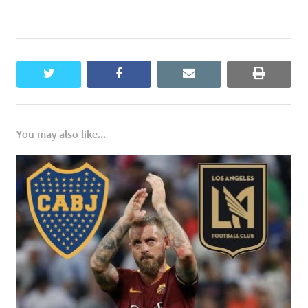
twitter
facebook
email
print
You may also like...