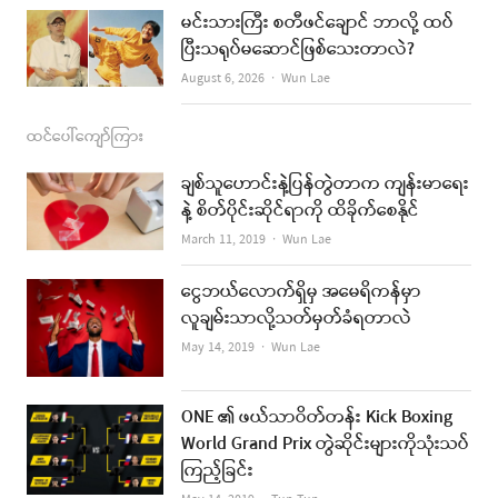
မင်းသားကြီး စတီဖင်ချောင် ဘာလို့ ထပ်
ပြီးသရုပ်မဆောင်ဖြစ်သေးတာလဲ?
Author
August 6, 2026
Wun Lae
ထင်ပေါ်ကျော်ကြား
ချစ်သူဟောင်းနဲ့ပြန်တွဲတာက ကျန်းမာရေး
နဲ့ စိတ်ပိုင်းဆိုင်ရာကို ထိခိုက်စေနိုင်
Author
March 11, 2019
Wun Lae
ငွေဘယ်လောက်ရှိမှ အမေရိကန်မှာ
လူချမ်းသာလို့သတ်မှတ်ခံရတာလဲ
Author
May 14, 2019
Wun Lae
ONE ၏ ဖယ်သာဝိတ်တန်း Kick Boxing
World Grand Prix တွဲဆိုင်းများကိုသုံးသပ်
ကြည့်ခြင်း