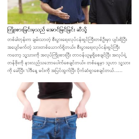
ကြိုးစားခြင်းမှသည် အောင်မြင်ခြင်း ဆီသို့
တစ်ခါတုန်းက ချမ်းသာတဲ့ စီးပွားရေးလုပ်ငန်းရှင်ကြီးတစ်ဦးမှာ ပျင်းရိပြီး
အပျော်မက်တဲ့ သားတစ်ယောက်ရှိတယ်။ စီးပွားရေးလုပ်ငန်းရှင်ကြီး
ကတော့ သူ့သားကို အလုပ်ကြိုးစားပြီး တာဝန်ယူမှုရှိစေချင်ပြီး အလုပ်ရဲ့
တန်ဖိုးကို နားလည်သဘောပေါက်စေချင်တယ်။ တစ်နေ့မှာ သူဟာ သူ့သား
ကို ခေါ်ပြီး ‘ငါဒီနေ့ မင်းကို အပြင်ထွက်ပြီး ပိုက်ဆံရှာစေချင်တယ်……