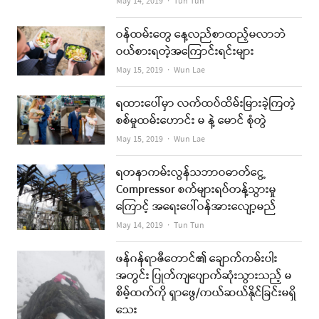
Author
May 14, 2019
Tun Tun
ဝန်ထမ်းတွေ နေ့လည်စာထည့်မလာဘဲ
ဝယ်စားရတဲ့အကြောင်းရင်းများ
Author
May 15, 2019
Wun Lae
ရထားပေါ်မှာ လက်ထပ်ထိမ်းမြားခဲ့ကြတဲ့
စစ်မှုထမ်းဟောင်း မ နဲ့ မောင် စုံတွဲ
Author
May 15, 2019
Wun Lae
ရတနာကမ်းလွန်သဘာဝဓာတ်ငွေ့
Compressor စက်များရပ်တန့်သွားမှု
ကြောင့် အရေးပေါ်ဝန်အားလျော့မည်
Author
May 14, 2019
Tun Tun
ဖန်ဂန်ရာဇီတောင်၏ ချောက်ကမ်းပါး
အတွင်း ပြုတ်ကျပျောက်ဆုံးသွားသည့် မ
စိမ့်ထက်ကို ရှာဖွေ/ကယ်ဆယ်နိုင်ခြင်းမရှိ
သေး