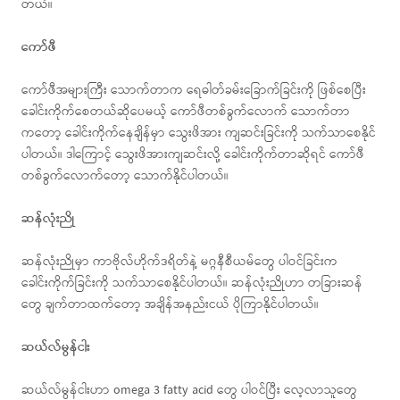
တယ်။
ကော်ဖီ
ကော်ဖီအများကြီး သောက်တာက ရေဓါတ်ခမ်းခြောက်ခြင်းကို ဖြစ်စေပြီး
ခေါင်းကိုက်စေတယ်ဆိုပေမယ့် ကော်ဖီတစ်ခွက်လောက် သောက်တာ
ကတော့ ခေါင်းကိုက်နေချိန်မှာ သွေးဖိအား ကျဆင်းခြင်းကို သက်သာစေနိုင်
ပါတယ်။ ဒါကြောင့် သွေးဖိအားကျဆင်းလို့ ခေါင်းကိုက်တာဆိုရင် ကော်ဖီ
တစ်ခွက်လောက်တော့ သောက်နိုင်ပါတယ်။
ဆန်လုံးညို
ဆန်လုံးညိုမှာ ကာဗိုလ်ဟိုက်ဒရိတ်နဲ့ မဂ္ဂနီစီယမ်တွေ ပါဝင်ခြင်းက
ခေါင်းကိုက်ခြင်းကို သက်သာစေနိုင်ပါတယ်။ ဆန်လုံးညိုဟာ တခြားဆန်
တွေ ချက်တာထက်တော့ အချိန်အနည်းငယ် ပိုကြာနိုင်ပါတယ်။
ဆယ်လ်မွန်ငါး
ဆယ်လ်မွန်ငါးဟာ omega 3 fatty acid တွေ ပါဝင်ပြီး လေ့လာသူတွေ