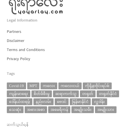
Legal Information
Partners
Disclaimer
Terms and Conditions
Privacy Policy
Tags
Covid-19
MPT
ကလေး
ကလေးငယ်
ကိုရိုနာဗိုင်းရပ်စ်
ကျန်းမာရေး
စိတ်ဖိစီးမှု
ဆရာကင်္ကသူ
တရုတ်
တရုတ်နိုင်ငံ
ဒေါ်နယ်ထရမ့်
နည်းလမ်း
ဗေဒင်
မြန်မာနိုင်ငံ
လှူဒါန်း
သေဆုံး
အစားအစာ
အမေရိကန်
အမျိုးသမီး
အမျိုးသား
ဆက်သွယ်ရန်