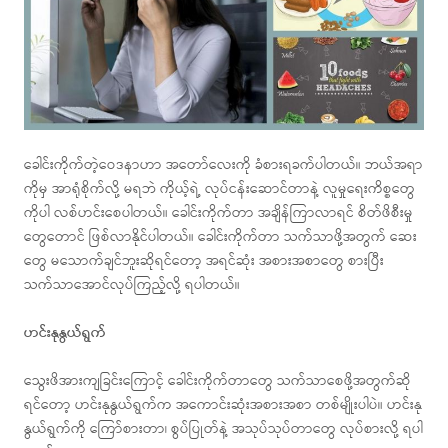
ခေါင်းကိုက်တဲ့ဝေဒနာဟာ အတော်လေးကို ခံစားရခက်ပါတယ်။ ဘယ်အရာ
ကိုမှ အာရုံစိုက်လို့ မရဘဲ ကိုယ့်ရဲ့ လုပ်ငန်းဆောင်တာနဲ့ လူမှုရေးကိစ္စတွေ
ကိုပါ လစ်ဟင်းစေပါတယ်။ ခေါင်းကိုက်တာ အချိန်ကြာလာရင် စိတ်ဖိစီးမှု
တွေတောင် ဖြစ်လာနိုင်ပါတယ်။ ခေါင်းကိုက်တာ သက်သာဖို့အတွက် ဆေး
တွေ မသောက်ချင်ဘူးဆိုရင်တော့ အရင်ဆုံး အစားအစာတွေ စားပြီး
သက်သာအောင်လုပ်ကြည့်လို့ ရပါတယ်။
ဟင်းနုနွယ်ရွက်
သွေးဖိအားကျခြင်းကြောင့် ခေါင်းကိုက်တာတွေ သက်သာစေဖို့အတွက်ဆို
ရင်တော့ ဟင်းနုနွယ်ရွက်က အကောင်းဆုံးအစားအစာ တစ်မျိုးပါပဲ။ ဟင်းနု
နွယ်ရွက်ကို ကြော်စားတာ၊ စွပ်ပြုတ်နဲ့ အသုပ်သုပ်တာတွေ လုပ်စားလို့ ရပါ