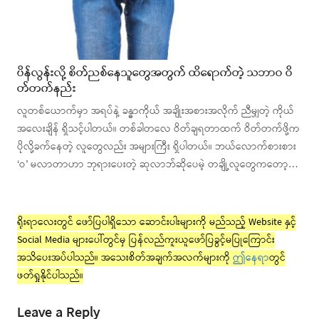
ပိန်လွန်းလို့ စိတ်ညစ်နေသူတွေအတွက် ထိရောက်တဲ့ သဘာဝ ဝိ
တ်တက်နည်း
လူတစ်ယောက်မှာ အရပ်နဲ့ ခန္ဓာကိုယ် အချိုးအစားအလိုက် ညီမျှတဲ့ ကိုယ်
အလေးချိန် ရှိသင့်ပါတယ်။ တစ်ခါတလေ ဝိတ်ချရတာထက် ဝိတ်တက်ဖို့က
ပိုလို့ခက်နေတဲ့ လူတွေလည်း အများကြီး ရှိပါတယ်။ ဘယ်လောက်စားစား
‘ဝ’ မလာတာဟာ ဘုရားပေးတဲ့ ဆုလာဘ်ဆိုပေမဲ့ တချို့လူတွေကတော့…
ရိုးရာလေးတွင် ဖော်ပြပါရှိသော ဆောင်းပါးများကို မည်သည့် Website နှင့်
Social Media များပေါ်တွင်မှ ပြန်လည်ကူးယူဖော်ပြခွင့်မပြုကြောင်း
အသိပေးအပ်ပါသည်။ အသေးစိတ်အချက်အလက်များကို
ဤနေရာ
တွင်
ဖတ်ရှုနိုင်ပါသည်။
Leave a Reply