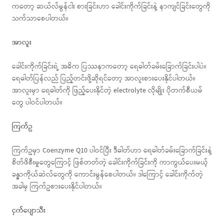
ကတော့ ဆယ်လ်မွန်ငါး စားခြင်းဟာ ခေါင်းကိုက်ခြင်းနဲ့ နာကျင်ခြင်းတွေကို
သက်သာစေပါတယ်။
အာလူး
ခေါင်းကိုက်ခြင်းရဲ့ အဓိက ပြဿနာကတော့ ရေဓါတ်ခမ်းခြောက်ခြင်းပါပဲ။
ရေဓါတ်ပြန်လည် ပြည့်တင်းဖို့ဆိုရင်တော့ အာလူးစားပေးနိုင်ပါတယ်။
အာလူးမှာ ရေဓါတ်ကို ဖြည့်ပေးနိုင်တဲ့ electrolyte လိုမျိုး ပိုတက်စီယမ်
တွေ ပါဝင်ပါတယ်။
ကြက်ဥ
ကြက်ဥမှာ Coenzyme Q10 ပါဝင်ပြီး ဒီဓါတ်ဟာ ရေဓါတ်ခမ်းခြောက်ခြင်းနဲ့
စိတ်ဖိစီးမှုတွေကြောင့် ဖြစ်တတ်တဲ့ ခေါင်းကိုက်ခြင်းကို ကာကွယ်ပေးမယ့်
ခန္ဓာကိုယ်ဆဲလ်တွေကို ကောင်းမွန်စေပါတယ်။ ဒါကြောင့် ခေါင်းကိုက်တဲ့
အခါမှ ကြက်ဥစားပေးနိုင်ပါတယ်။
ငှက်ပျောသီး