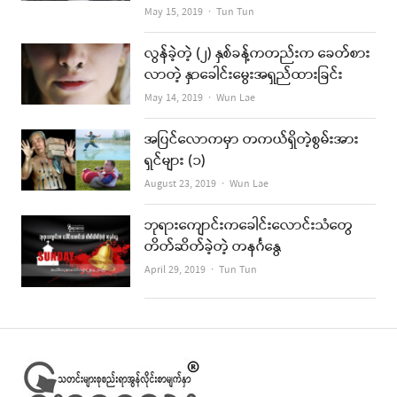
Author
May 15, 2019
Tun Tun
လွန်ခဲ့တဲ့ (၂) နှစ်ခန့်ကတည်းက ခေတ်စား
လာတဲ့ နှာခေါင်းမွေးအရှည်ထားခြင်း
Author
May 14, 2019
Wun Lae
အပြင်လောကမှာ တကယ်ရှိတဲ့စွမ်းအား
ရှင်များ (၁)
Author
August 23, 2019
Wun Lae
ဘုရားကျောင်းကခေါင်းလောင်းသံတွေ
တိတ်ဆိတ်ခဲ့တဲ့ တနင်္ဂနွေ
Author
April 29, 2019
Tun Tun