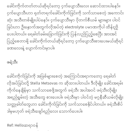
ခေါင်းကိုက်တတ်တယ်ဆိုရင်တော့ ငှက်ပျောသီးလေး ဆောင်ထားပါနော်။
ငှက်ပျောသီးဟာ ရုတ်တရက်ခေါင်းကိုက်ခြင်းကို သက်သာစေတဲ့ အကောင်း
ဆုံး အသီးတစ်မျိုးပါပဲနော်။ ငှက်ပျောသီးမှာ ပိုတက်စီယမ် များများ ပါဝင်
ခြင်းဟာ ဦးနှောက်အတွက်လိုအပ်တဲ့ electrolyte ပမာဏကိုပါ ထိန်းညှိ
ပေးပါတယ်။ ရေဓါတ်ခမ်းခြောက်ခြင်းကို ပြန်လည်ပြည့်စေပြီး အားအင်
ပြည့်စေတာမို့ ခေါင်းကိုက်တယ်ဆိုရင်တော့ ငှက်ပျောသီးစားပေးမယ်ဆိုရင်
ခဏလေးနဲ့ ပျောက်ကင်းမှာပါ။
ဖရဲသီး
ခေါင်းကိုက်ခြင်းကို အဖြစ်များစေတဲ့ အကြောင်းအရာကတော့ ရေဓါတ်
လိုအပ်ခြင်းလို့ Stella Metsovas က ဆိုထားပါတယ်။ ဒီလိုမျိုး ခေါင်းအရမ်း
ကိုက်နေချိန်မှာ သက်သာစေဖို့အတွက် ဖရဲသီး အပါအဝင် ဖရဲသီးလိုမျိုး
အရည်ရွှမ်းတဲ့ အသီးတွေ စားပေးပါ။ ဖရဲသီးမှာ ပါဝင်တဲ့ မဂ္ဂနီဆီယမ်လိုမျိုး
သတ္တုဓါတ်တွေဟာ ခေါင်းကိုက်ခြင်းကို သက်သာစေနိုင်ပါတယ်။ ဖရဲသီးစိပ်
ဒါမှမဟုတ် ဖရဲသီးဖျော်ရည်လေး သောက်ပေးပါ။
Ref: Helloဆရာဝန်