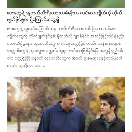
ဖားတွေရဲ့ အူဘက်တီးရီးယားတစ်မျိုးက ကင်ဆာကျိတ်ကို တိုက်
ဖျက်နိုင်စွမ်း ရှိကြောင်းတွေ့ရှိ
ဖားတွေရဲ့ အူလမ်းကြောင်းထဲမှ ဘက်တီးရီးယားတစ်မျိုးဟာ ကင်ဆာ
ကျိတ်တွေကို တိုက်ဖျက်နိုင်စွမ်းရှိတယ်လို့ ဂျပန်နိုင်ငံ အဆင့်မြင့်သိပ္ပံနဲ့နည်း
ပညာသိပ္ပံဌာနမှ သုတေသီတွေက ရှာဖွေတွေ့ရှိခဲ့ပါတယ်။ ကုန်းနေရေနေ
သတ္တဝါတွေနဲ့ တွားသွားသတ္တဝါတွေမှာ ကင်ဆာဖြစ်နိုင်ခြေ အလွန်နည်းပါး
တာ တွေ့ရှိခဲ့ပြီးနောက် သုတေသီတွေက အခုလို စူးစမ်းရှာဖွေခဲ့တာဖြစ်ပါ
တယ်။ သူတို့ဟာ ဖား၊…