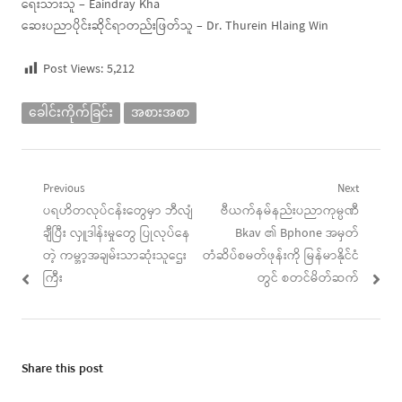
ရေးသားသူ – Eaindray Kha
ဆေးပညာပိုင်းဆိုင်ရာတည်းဖြတ်သူ – Dr. Thurein Hlaing Win
Post Views:
5,212
ခေါင်းကိုက်ခြင်း
အစားအစာ
Post
Previous
Next
Previous
Next
ပရဟိတလုပ်ငန်းတွေမှာ ဘီလျံ
ဗီယက်နမ်နည်းပညာကုမ္ပဏီ
navigation
post:
post:
ချီပြီး လှူဒါန်းမှုတွေ ပြုလုပ်နေ
Bkav ၏ Bphone အမှတ်
တဲ့ ကမ္ဘာ့အချမ်းသာဆုံးသူဌေး
တံဆိပ်စမတ်ဖုန်းကို မြန်မာနိုင်ငံ
ကြီး
တွင် စတင်မိတ်ဆက်
Share this post