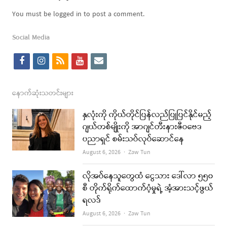
You must be logged in to post a comment.
Social Media
f
i
r
y
e
a
n
s
o
m
c
s
s
u
a
နောက်ဆုံးသတင်းများ
e
t
t
i
နှလုံးကို ကိုယ်တိုင်ပြန်လည်ပြုပြင်နိုင်မည့်
b
a
u
l
ဂျယ်တစ်မျိုးကို အာဂျင်တီးနားဇီဝဗေဒ
ပညာရှင် စမ်းသပ်လုပ်ဆောင်နေ
o
g
b
Author
August 6, 2026
Zaw Tun
o
r
e
k
a
လိုအပ်နေသူတွေထံ ငွေသား ဒေါ်လာ ၅၅၀
စီ တိုက်ရိုက်ထောက်ပံ့မှုရဲ့ အံ့အားသင့်ဖွယ်
m
ရလဒ်
Author
August 6, 2026
Zaw Tun