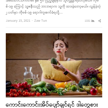
အိမ်ထောင်သက်တမ်း နှစ် ၅၀ ပြည့်ချိန်မှာပဲ သူတို့ခွဲခွာရတော့မယ်။ ကိုဗ
စ်-၁၉ ကြောင့် သူ့ဇနီးသည် ဘာဘရာက သူ့ကို ထားခဲ့တော့မယ်။ လွန်ခဲ့တဲ့
၂ ပတ်မှာ ကိုဗစ်-၁၉ ရောဂါကူးစက်ခံရလို့…
Author
Shar
January 15, 2021
Zaw Tun
1331
this
post
ကောင်းကောင်းအိပ်ပျော်ချင်ရင် ဒါတွေစား