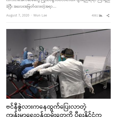
လက်တစ်အက်ဆစ်တွေ ကြွယ်ဝစွာပါဝင်ပါတယ်။ ပျားရည်ဆိုရင် ကြာရှည်
ခံပြီး အလေးအမြတ်ထားတဲ့အရာ…
Author
Shar
August 7, 2020
Wun Lae
4861
this
post
ဗင်နီဇွဲလားကနေထွက်ပြေးလာတဲ့
ကျန်းမာရေးဝန်ထမ်းတွေကို ပီရူးနိုင်ငံက