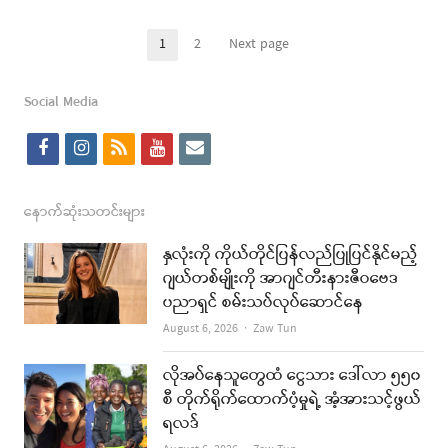
post
Posts
1
2
Next page
Page
Page
pagination
Social Media
f
i
r
y
e
a
n
s
o
m
c
s
s
u
a
နောက်ဆုံးသတင်းများ
e
t
t
i
နှလုံးကို ကိုယ်တိုင်ပြန်လည်ပြုပြင်နိုင်မည့်
b
a
u
l
ဂျယ်တစ်မျိုးကို အာဂျင်တီးနားဇီဝဗေဒ
ပညာရှင် စမ်းသပ်လုပ်ဆောင်နေ
o
g
b
Author
August 6, 2026
Zaw Tun
o
r
e
k
a
လိုအပ်နေသူတွေထံ ငွေသား ဒေါ်လာ ၅၅၀
စီ တိုက်ရိုက်ထောက်ပံ့မှုရဲ့ အံ့အားသင့်ဖွယ်
m
ရလဒ်