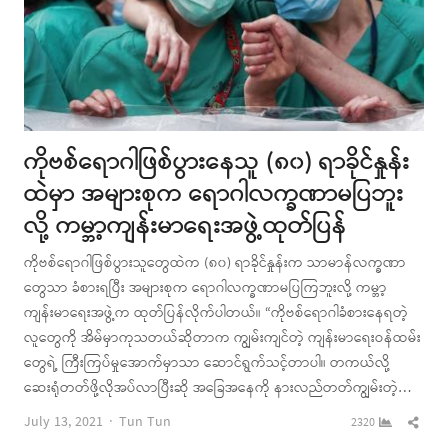
ကိုဗစ်ရောဂါဖြစ်ပွားနေသူ (၈၀) ရာခိုင်နှုန်း
ထဲမှာ အများစုက ရောဂါလက္ခဏာမပြဘူး
လို့ ကမ္ဘာ့ကျန်းမာရေးအဖွဲ့ထုတ်ပြန်
ကိုဗစ်ရောဂါဖြစ်ပွားသူတွေထဲက (၈၀) ရာခိုင်နှုန်းက သာမာန်လက္ခဏာ
တွေသာ ခံစားရပြီး အများစုက ရောဂါလက္ခဏာမပြကြဘူးလို့ ကမ္ဘာ့
ကျန်းမာရေးအဖွဲ့က ထုတ်ပြန်လိုက်ပါတယ်။ “ကိုဗစ်ရောဂါခံစားနေရတဲ့
လူတွေကို အိမ်မှာကုသတယ်ဆိုတာက ကျွမ်းကျင်တဲ့ ကျန်းမာရေးဝန်ထမ်း
တွေရဲ့ ကြီးကြပ်မှုအောက်မှာသာ ဆောင်ရွက်သင့်တာပါ။ တကယ်လို့
ဆေးရုံတတ်ဖို့လိုအပ်လာပြီးဆို အခြေအနေကို နားလည်တတ်ကျွမ်းတဲ့…
Author
Shar
July 13, 2021
Tun Tun
2320
this