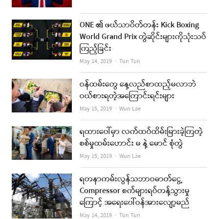
ONE ၏ ဖယ်သာဝိတ်တန်း Kick Boxing
World Grand Prix တွဲဆိုင်းများကိုသုံးသပ်
ကြည့်ခြင်း
Author
May 14, 2019
Tun Tun
ဝန်ထမ်းတွေ နေ့လည်စာထည့်မလာဘဲ
ဝယ်စားရတဲ့အကြောင်းရင်းများ
Author
May 15, 2019
Wun Lae
ရထားပေါ်မှာ လက်ထပ်ထိမ်းမြားခဲ့ကြတဲ့
စစ်မှုထမ်းဟောင်း မ နဲ့ မောင် စုံတွဲ
Author
May 15, 2019
Wun Lae
ရတနာကမ်းလွန်သဘာဝဓာတ်ငွေ့
Compressor စက်များရပ်တန့်သွားမှု
ကြောင့် အရေးပေါ်ဝန်အားလျော့မည်
Author
May 14, 2019
Tun Tun