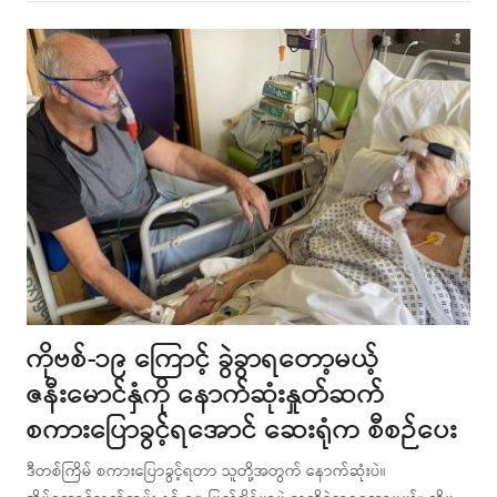
post
ကိုဗစ်-၁၉ ကြောင့် ခွဲခွာရတော့မယ့်
ဇနီးမောင်နှံကို နောက်ဆုံးနှုတ်ဆက်
စကားပြောခွင့်ရအောင် ဆေးရုံက စီစဉ်ပေး
ဒီတစ်ကြိမ် စကားပြောခွင့်ရတာ သူတို့အတွက် နောက်ဆုံးပဲ။