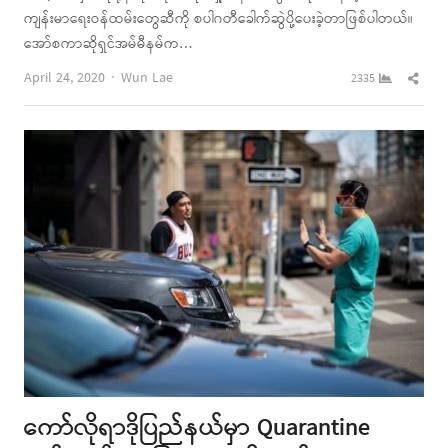
ကျန်းမာရေးဝန်ထမ်းတွေဆီကို စပါဂတီခေါက်ဆွဲပို့ပေးခဲ့တာဖြစ်ပါတယ်။
အော်စကာဆိုရှင်အမ်မီနမ်က…
Author
Shar
April 24, 2020
Wun Lae
2335
this
post
ကော်လိုရာဒိုပြည်နယ်မှာ Quarantine