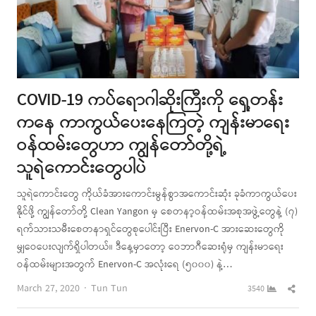
COVID-19 ကပ်ရောဂါဆိုးကြီးကို ရှေ့တန်း
ကနေ ကာကွယ်ပေးနေကြတဲ့ ကျန်းမာရေး
ဝန်ထမ်းတွေဟာ ကျွန်တော်တို့ရဲ့
သူရဲကောင်းတွေပါပဲ
သူရဲကောင်းတွေ ကိုယ်ခံအားကောင်းမွန်စွာအကောင်းဆုံး ခုခံကာကွယ်ပေး
နိုင်ဖို့ ကျွန်တော်တို့ Clean Yangon မှ စေတနာ့ဝန်ထမ်းအစုအဖွဲ့တွေနဲ့ (၇)
ရက်သားသမီးစေတနာရှင်တွေစုပေါင်းပြီး Enervon-C အားဆေးတွေကို
မျှဝေပေးလျက်ရှိပါတယ်။ ဒီနေ့မှာတော့ ဝေဘာဂီဆေးရုံမှ ကျန်းမာရေး
ဝန်ထမ်းများအတွက် Enervon-C အလုံးရေ (၅၀၀၀) နဲ့…
Author
Shar
March 27, 2020
Tun Tun
3540
this