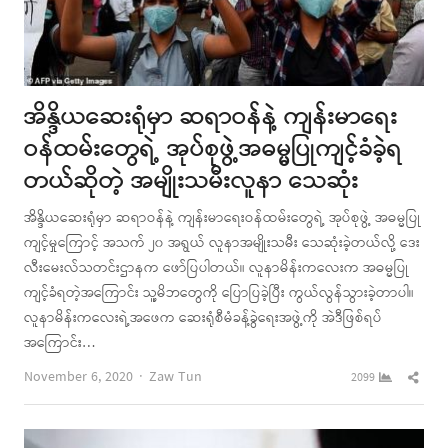
အိန္ဒိယဆေးရုံမှာ ဆရာဝန်နဲ့ ကျန်းမာရေး
ဝန်ထမ်းတွေရဲ့ အုပ်စုဖွဲ့အဓမ္မပြုကျင့်ခံခဲ့ရ
တယ်ဆိုတဲ့ အမျိုးသမီးလူနာ သေဆုံး
အိန္ဒိယဆေးရုံမှာ ဆရာဝန်နဲ့ ကျန်းမာရေးဝန်ထမ်းတွေရဲ့ အုပ်စုဖွဲ့ အဓမ္မပြု
ကျင့်မှုကြောင့် အသက် ၂၀ အရွယ် လူနာအမျိုးသမီး သေဆုံးခဲ့တယ်လို့ ဒေး
လီးမေးလ်သတင်းဌာနက ဖော်ပြပါတယ်။ လူနာမိန်းကလေးက အဓမ္မပြု
ကျင့်ခံရတဲ့အကြောင်း သူ့မိဘတွေကို ပြောပြခဲ့ပြီး ကွယ်လွန်သွားခဲ့တာပါ။
လူနာမိန်းကလေးရဲ့အဖေက ဆေးရုံစီမံခန့်ခွဲရေးအဖွဲ့ကို အဲဒီဖြစ်ရပ်
အကြောင်း…
Author
Shar
November 6, 2020
Zaw Tun
2099
this
post