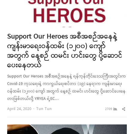
Support Our Heroes အစီအစဉ်အနေနဲ့
ကျန်းမာရေးဝန်ထမ်း (၁၂၀၀) ကျော်
အတွက် နေ့စဉ် ထမင်း ဟင်းတွေ ပို့ဆောင်
ပေးနေတယ်
Support Our Heroes အစီအစဉ်အနေနဲ့ ရန်ကုန်တိုင်းဒေသကြီးအတွင်းက
Covid-19 ကုသရေးနဲ့ ကာကွယ်ရေးစင်တာ (၁၉) နေရာက ကျန်းမာရေး
ဝန်ထမ်း (၁၂၀၀) ကျော် အတွက် နေ့စဉ် ထမင်း ဟင်းတွေ ပို့ဆောင်ပေးနေ
တာဖြစ်တယ်လို့ YRYEA ရဲ့EC…
Author
Shar
April 24, 2020
Tun Tun
2709
this
post