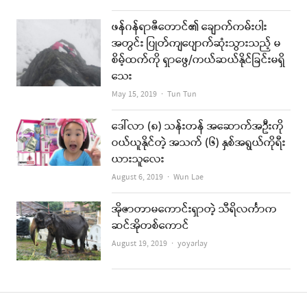
ဖန်ဂန်ရာဇီတောင်၏ ချောက်ကမ်းပါး
အတွင်း ပြုတ်ကျပျောက်ဆုံးသွားသည့် မ
စိမ့်ထက်ကို ရှာဖွေ/ကယ်ဆယ်နိုင်ခြင်းမရှိ
သေး
Author
May 15, 2019
Tun Tun
ဒေါ်လာ (၈) သန်းတန် အဆောက်အဦးကို
ဝယ်ယူနိုင်တဲ့ အသက် (၆) နှစ်အရွယ်ကိုရီး
ယားသူလေး
Author
August 6, 2019
Wun Lae
အိုဇာတာမကောင်းရှာတဲ့ သီရိလင်္ကာက
ဆင်အိုတစ်ကောင်
Author
August 19, 2019
yoyarlay