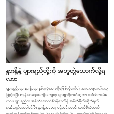
နွားနို့နဲ့ ပျားရည်တို့ကို အတူတွဲသောက်လို့ရ
လား
ပျားရည်ရော နွားနို့ရော နှစ်ခုလုံးက မရှိမဖြစ်လိုအပ်တဲ့ အာဟာရဓာတ်တွေ
ပြည့်ဝပြီး ကျန်းမာရေးအကျိုးကျေးဇူး များစွာရှိတယ်ဆိုတာ သင်သိတယ်မ
လား။ ပျားရည်က အန်တီအောက်စီဒန့်ဓာတ်နဲ့ အန်တီမိုက်ခရိုဘီရယ်
ဂုဏ်သတ္တိတွေပါဝင်ပြီး နွားနို့ကတော့ ပရိုတင်းဓာတ်၊ ကယ်စီယံဓာတ်၊