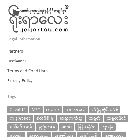
Legal Information
Partners
Disclaimer
Terms and Conditions
Privacy Policy
Tags
Covid-19
MPT
ကလေး
ကလေးငယ်
ကိုရိုနာဗိုင်းရပ်စ်
ကျန်းမာရေး
စိတ်ဖိစီးမှု
ဆရာကင်္ကသူ
တရုတ်
တရုတ်နိုင်ငံ
ဒေါ်နယ်ထရမ့်
နည်းလမ်း
ဗေဒင်
မြန်မာနိုင်ငံ
လှူဒါန်း
သေဆုံး
အစားအစာ
အမေရိကန်
အမျိုးသမီး
အမျိုးသား