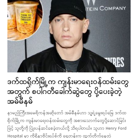
ဒက်ထရိုက်မြို့က ကျန်းမာရေးဝန်ထမ်းတွေ
အတွက် စပါဂတီခေါက်ဆွဲတွေ ပို့ပေးခဲ့တဲ့
အမ်မီနမ်
နာမည်ကြီးအမေရိကန်အဆိုတော် အမ်မီနမ်ဟာ သူ့ရဲ့မွေးရပ်မြေ ဒက်ထ
ရိုက်မြို့က ကျန်းမာရေးဝန်ထမ်းတွေကို အစားသောက်တွေပို့ဆောင်ခြင်း
ဖြင့် သူတို့ကို ပြုံးပန်ဆင်စေခဲ့တယ်လို့ သိရပါတယ်။ သူဟာ Henry Ford
Hospital မှာ ကိုရိုနာဗိုင်းရပ်စ်ကို ရှေ့တန်းက ထွက်တိုက်နေတဲ့