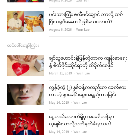
Author
August 6, 2026
Zaw Tun
မင်းသားကြီး စတီဖင်ချောင် ဘာလို့ ထပ်
ပြီးသရုပ်မဆောင်ဖြစ်သေးတာလဲ?
Author
August 6, 2026
Wun Lae
ထင်ပေါ်ကျော်ကြား
ချစ်သူဟောင်းနဲ့ပြန်တွဲတာက ကျန်းမာရေး
နဲ့ စိတ်ပိုင်းဆိုင်ရာကို ထိခိုက်စေနိုင်
Author
March 11, 2019
Wun Lae
လွန်ခဲ့တဲ့ (၂) နှစ်ခန့်ကတည်းက ခေတ်စား
လာတဲ့ နှာခေါင်းမွေးအရှည်ထားခြင်း
Author
May 14, 2019
Wun Lae
ငွေဘယ်လောက်ရှိမှ အမေရိကန်မှာ
လူချမ်းသာလို့သတ်မှတ်ခံရတာလဲ
Author
May 14, 2019
Wun Lae