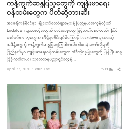
ကန့်ကွက်ဆန္ဒပြသူတွေကို ကျန်းမာရေး
ဝန်ထမ်းတွေက ပိတ်ဆို့တားဆီး
အမေရိကန်နိုင်ငံမှာ မြို့တော်တော်များများနဲ့ ပြည်နယ်အကုန်လုံးကို
Lockdown ချထားတဲ့အတွက် တင်းမာမှုတွေ မြင့်တတ်နေပါတယ်။ နိုင်ငံ
တစ်ဝှမ်းက လူတွေက ကိုရိုနာဗိင်းရပ်စ်ကြောင့် Lockdown ချထားတဲ့
အမိန့်တွေကို ကန့်ကွက်ဆန္ဒပြနေကြပါတယ်။ ဒါပေမဲ့ ကော်လိုရာဒို
ပြည်နယ်မှာ ကျန်းမာရေးဝန်ထမ်းတွေက အဲဒီလိုလူမျိုးတွေကို ပြန်ပြီး ဆန္ဒ
ပြခဲ့ကြပါတယ်။ သုတေသနပညာရှင်တွေနဲ့…
Author
Shar
April 22, 2020
Wun Lae
2213
this
post