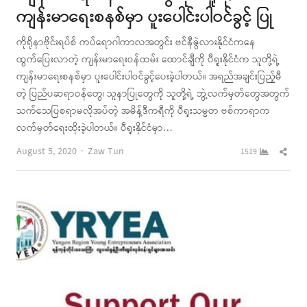
ကျန်းမာရေးစနစ်မှာ ပူးပေါင်းပါဝင်ခွင့် ပြု
ကိုရိုနာဗိုင်းရပ်စ် ကပ်ရောဂါကာလအတွင်း ဗင်နီဇွဲလားနိုင်ငံကနေ
ထွက်ပြေးလာတဲ့ ကျန်းမာရေးဝန်ထမ်း ထောင်ချီကို ပီရူးနိုင်ငံက သူတို့ရဲ့
ကျန်းမာရေးစနစ်မှာ ပူးပေါင်းပါဝင်ခွင့်ပေးခဲ့ပါတယ်။ အရည်အချင်းပြည့်မီ
တဲ့ ပြည်ပဆရာဝန်တွေ၊ သူနာပြုတွေကို သူတို့ရဲ့ ဘွဲ့လက်မှတ်တွေအတွက်
သက်သေပြစရာမလိုအပ်တဲ့ အမိန့်ဒီကရီကို ပီရူးသမ္မတ ဗစ်ကာရာက
လက်မှတ်ရေးထိုးခဲ့ပါတယ်။ ပီရူးနိုင်ငံမှာ…
Author
Shar
August 5, 2020
Zaw Tun
1519
this
post