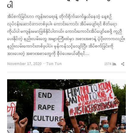
ပါ
အိပ်စက်ခြင်းဟာ ကျန်းမာရေးနဲ့ တိုက်ရိုက်ဆက်နွယ်နေတဲ့ နေ့စဉ်
လုပ်ငန်းဆောင်တာတစ်ခုပါ။ ကောင်းကောင်း အိပ်မပျော်ရင် စိတ်ရော
ကိုယ်ပါ မကျန်းမမာဖြစ်နိုင်ပါတယ်။ ကောင်းကောင်းအိပ်ပျော်စေဖို့ ကူညီ
ပေးနိုင်တဲ့ နည်းလမ်းတွေ အများကြီးထဲမှာ အစားအစာနဲ့ ပံ့ပိုးတာကလည်း
နည်းလမ်းကောင်းတစ်ခုပါပဲ။ မှန်ကန်သင့်လျော်ပြီး အိပ်စက်ခြင်းကို
အားပေးတဲ့ အစားအစာတွေကို မှီဝဲပေးမယ်ဆိုရင်…
Author
Shar
November 17, 2020
Tun Tun
1574
this
post