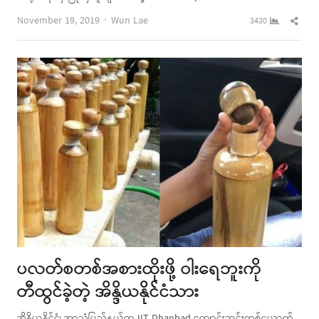
Author
Shar
November 19, 2019
Wun Lae
3430
this
post
ပလတ်စတစ်အစားထိုးဖို့ ဝါးရေဘူးကို
တီထွင်ခဲ့တဲ့ အိန္ဒိယနိုင်ငံသား
အိန္ဒိယနိုင်ငံ၊ အာသံပြည်နယ်က IIT Dhanbad ကျောင်းဆင်းတစ်ယောက်