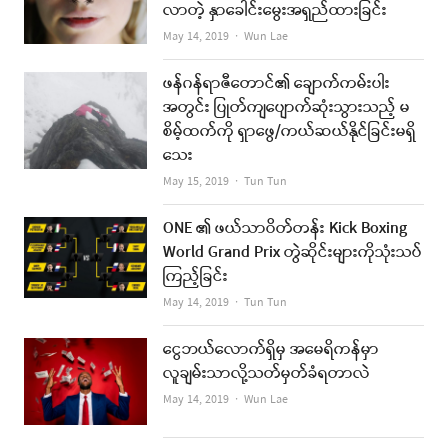
လာတဲ့ နှာခေါင်းမွေးအရှည်ထားခြင်း
Author
May 14, 2019
Wun Lae
ဖန်ဂန်ရာဇီတောင်၏ ချောက်ကမ်းပါး
အတွင်း ပြုတ်ကျပျောက်ဆုံးသွားသည့် မ
စိမ့်ထက်ကို ရှာဖွေ/ကယ်ဆယ်နိုင်ခြင်းမရှိ
သေး
Author
May 15, 2019
Tun Tun
ONE ၏ ဖယ်သာဝိတ်တန်း Kick Boxing
World Grand Prix တွဲဆိုင်းများကိုသုံးသပ်
ကြည့်ခြင်း
Author
May 14, 2019
Tun Tun
ငွေဘယ်လောက်ရှိမှ အမေရိကန်မှာ
လူချမ်းသာလို့သတ်မှတ်ခံရတာလဲ
Author
May 14, 2019
Wun Lae