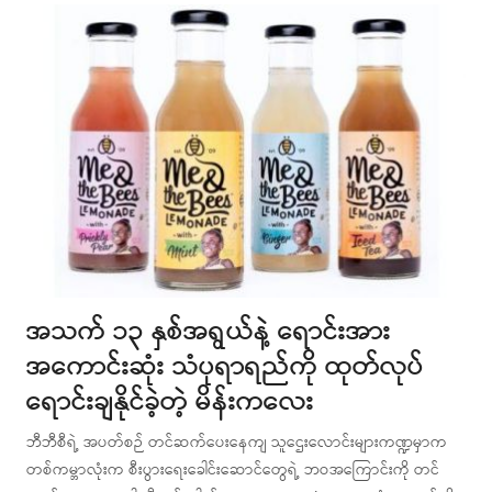
အသက် ၁၃ နှစ်အရွယ်နဲ့ ရောင်းအား
အကောင်းဆုံး သံပုရာရည်ကို ထုတ်လုပ်
ရောင်းချနိုင်ခဲ့တဲ့ မိန်းကလေး
ဘီဘီစီရဲ့ အပတ်စဉ် တင်ဆက်ပေးနေကျ သူဌေးလောင်းများကဏ္ဍမှာက
တစ်ကမ္ဘာလုံးက စီးပွားရေးခေါင်းဆောင်တွေရဲ့ ဘဝအကြောင်းကို တင်