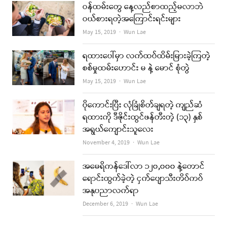
ဝန်ထမ်းတွေ နေ့လည်စာထည့်မလာဘဲ
ဝယ်စားရတဲ့အကြောင်းရင်းများ
Author
May 15, 2019
Wun Lae
ရထားပေါ်မှာ လက်ထပ်ထိမ်းမြားခဲ့ကြတဲ့
စစ်မှုထမ်းဟောင်း မ နဲ့ မောင် စုံတွဲ
Author
May 15, 2019
Wun Lae
ပိုကောင်းပြီး လုံခြုံစိတ်ချရတဲ့ ကျည်ဆံ
ရထားကို ဒီဇိုင်းထွင်ဖန်တီးတဲ့ (၁၃) နှစ်
အရွယ်ကျောင်းသူလေး
Author
November 4, 2019
Wun Lae
အမေရိကန်ဒေါ်လာ ၁၂၀,၀၀၀ နဲ့တောင်
ရောင်းထွက်ခဲ့တဲ့ ငှက်ပျောသီးတိပ်ကပ်
အနုပညာလက်ရာ
Author
December 6, 2019
Wun Lae