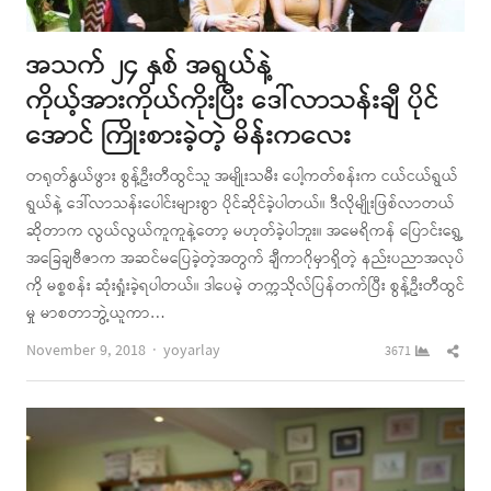
အသက် ၂၄ နှစ် အရွယ်နဲ့
ကိုယ့်အားကိုယ်ကိုးပြီး ဒေါ်လာသန်းချီ ပိုင်
အောင် ကြိုးစားခဲ့တဲ့ မိန်းကလေး
တရုတ်နွယ်ဖွား စွန့်ဦးတီထွင်သူ အမျိုးသမီး ပေါ့ကတ်စန်းက ငယ်ငယ်ရွယ်
ရွယ်နဲ့ ဒေါ်လာသန်းပေါင်းများစွာ ပိုင်ဆိုင်ခဲ့ပါတယ်။ ဒီလိုမျိုးဖြစ်လာတယ်
ဆိုတာက လွယ်လွယ်ကူကူနဲ့တော့ မဟုတ်ခဲ့ပါဘူး။ အမေရိကန် ပြောင်းရွှေ့
အခြေချဗီဇာက အဆင်မပြေခဲ့တဲ့အတွက် ချီကာဂိုမှာရှိတဲ့ နည်းပညာအလုပ်
ကို မစ္စစန်း ဆုံးရှုံးခဲ့ရပါတယ်။ ဒါပေမဲ့ တက္ကသိုလ်ပြန်တက်ပြီး စွန့်ဦးတီထွင်
မှု မာစတာဘွဲ့ယူကာ…
Author
Shar
November 9, 2018
yoyarlay
3671
this
post