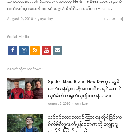
ဆက်ပေးနေတာပါ။ ဒီတစ်ခေါက်ကတော့ Me &The Bees သံပုရာရည်ကို
ထုတ်လုပ်သူ အသက် ၁၃ နှစ် အရွယ် မီကိုင်လာအယ်မာ (Mikaila…
Author
Shar
August 9, 2018
yoyarlay
4125
this
post
Social Media
f
i
r
y
e
a
n
s
o
m
c
s
s
u
a
နောက်ဆုံးသတင်းများ
e
t
t
i
Spider-Man: Brand New Day မှာ တွမ်
b
a
u
l
ဟော်လန်ရဲ့စတန့်အစားထိုးသရုပ်ဆောင်
လုပ်ခဲ့တဲ့ တရုတ်လူမျိုးစတန့်သမား
o
g
b
Author
August 6, 2026
Wun Lae
o
r
e
k
a
သစ်ပင်တောတောင်ကြား နေထိုင်ခြင်းက
စိတ်ဖိစီးမှုဟော်မုန်းပမာဏကို လျှော့ချ
m
ပေးနိုင်ကြောင်းတွေ့ရှိ