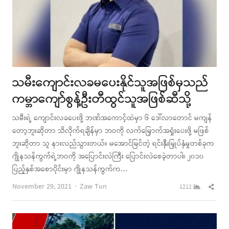
သမီးကျောင်းလခမပေးနိုင်သူအဖြစ်မှသည်
ကမ္ဘာကျော်စွန့်ဦးတီထွင်သူအဖြစ်ဆီသို့
သမီးရဲ့ ကျောင်းလခပေးဖို့ ဘဏ်အကောင့်ထဲမှာ ၆ ဒေါ်လာတောင် မကျန်
တော့ဘူးဆိုတာ သိလိုက်ရချိန်မှာ ဘဝကို လက်မြှောက်အရှုံးပေးဖို့ မဖြစ်
ဘူးဆိုတာ သူ နားလည်သွားတယ်။ မအောင်မြင်တဲ့ ရင်းနှီးမြှုပ်နှံမှုတစ်ခုက
ဂျိုနသန်ကွက်ရဲ့ဘဝကို အပြောင်းလဲကြီး ပြောင်းလဲစေခဲ့တာပါ။ ၂၀၁၀
ပြည့်နှစ်အစောပိုင်းမှာ ဂျိုနသန်ကွက်က…
Author
Shar
November 29, 2021
Zaw Tun
1212
this
post