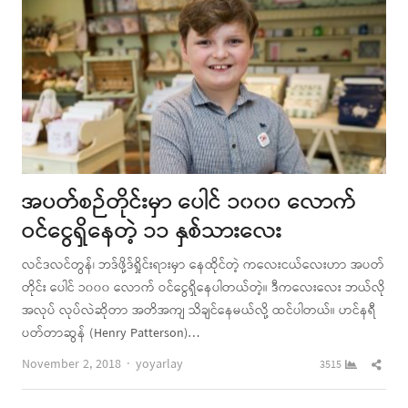
အပတ်စဉ်တိုင်းမှာ ပေါင် ၁၀၀၀ လောက်
ဝင်ငွေရှိနေတဲ့ ၁၁ နှစ်သားလေး
လင်ဒလင်တွန်၊ ဘဒ်ဖို့ဒ်ရှိုင်းရားမှာ နေထိုင်တဲ့ ကလေးငယ်လေးဟာ အပတ်
တိုင်း ပေါင် ၁၀၀၀ လောက် ဝင်ငွေရှိနေပါတယ်တဲ့။ ဒီကလေးလေး ဘယ်လို
အလုပ် လုပ်လဲဆိုတာ အတိအကျ သိချင်နေမယ်လို့ ထင်ပါတယ်။ ဟင်နရီ
ပတ်တာဆွန် (Henry Patterson)…
Author
Shar
November 2, 2018
yoyarlay
3515
this
post