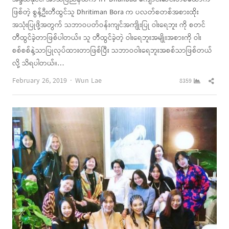
ဖြစ်တဲ့ စွန့်ဦးတီထွင်သူ Dhritiman Bora က ပလတ်စတစ်အစားထိုး
အသုံးပြုဖို့အတွက် သဘာဝပတ်ဝန်းကျင်အကျိုးပြု ဝါးရေဘူး ကို စတင်
တီထွင်ခဲ့တာဖြစ်ပါတယ်။ သူ တီထွင်ခဲ့တဲ့ ဝါးရေဘူးအမျိုးအစားကို ဝါး
စစ်စစ်နဲ့သာပြုလုပ်ထားတာဖြစ်ပြီး သဘာဝဝါးရေဘူးအစစ်သာဖြစ်တယ်
လို့ သိရပါတယ်။…
Author
Shar
February 26, 2019
Wun Lae
8359
this
post