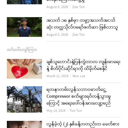
Author
August 6, 2026
Zaw Tun
အသက် ၁၈ နှစ်မှာ ကမ္ဘာ့အသက်အငယ်
ဆုံး တက္ကသိုလ်ပရော်ဖက်ဆာ ဖြစ်လာသူ
Author
August 5, 2026
Zaw Tun
ထင်ပေါ်ကျော်ကြား
ချစ်သူဟောင်းနဲ့ပြန်တွဲတာက ကျန်းမာရေး
နဲ့ စိတ်ပိုင်းဆိုင်ရာကို ထိခိုက်စေနိုင်
Author
March 11, 2019
Wun Lae
ရတနာကမ်းလွန်သဘာဝဓာတ်ငွေ့
Compressor စက်များရပ်တန့်သွားမှု
ကြောင့် အရေးပေါ်ဝန်အားလျော့မည်
Author
May 14, 2019
Tun Tun
လွန်ခဲ့တဲ့ (၂) နှစ်ခန့်ကတည်းက ခေတ်စား