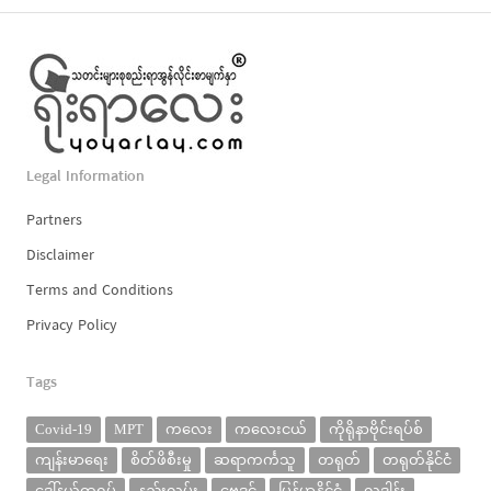
Legal Information
Partners
Disclaimer
Terms and Conditions
Privacy Policy
Tags
Covid-19
MPT
ကလေး
ကလေးငယ်
ကိုရိုနာဗိုင်းရပ်စ်
ကျန်းမာရေး
စိတ်ဖိစီးမှု
ဆရာကင်္ကသူ
တရုတ်
တရုတ်နိုင်ငံ
ဒေါ်နယ်ထရမ့်
နည်းလမ်း
ဗေဒင်
မြန်မာနိုင်ငံ
လှူဒါန်း