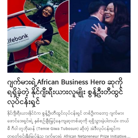
ဂျက်မားရဲ့African Business Hero ဆုကို
ရရှိခဲ့တဲ့ နိုင်ဂျီးရီးယားလူမျိုး စွန့်ဦးတီထွင်
လုပ်ငန်းရှင်
နိုင်ဂျီးရီးယားနိုင်ငံက စွန့်ဦးတီထွင်လုပ်ငန်းရှင် တစ်ဦးကတော့ ဂျက်မား
ဖောင်ဒေးရှင်းရဲ့ နှစ်စဉ်ချီးမြှင့်နေကျဆုတစ်ဆုကို ရရှိသွားခဲ့ပါတယ်။ တယ်
မီ ဂီဝါ တူဘိုဆန် (Temie Giwa Tubosun) ဆိုတဲ့ အဲဒီလုပ်ငန်းရှင်က
တရုတ်ရင်းနှီးမြုပ်နှံသူ ဂျက်မားရဲ့ African Netpreneur Prize Initiative…