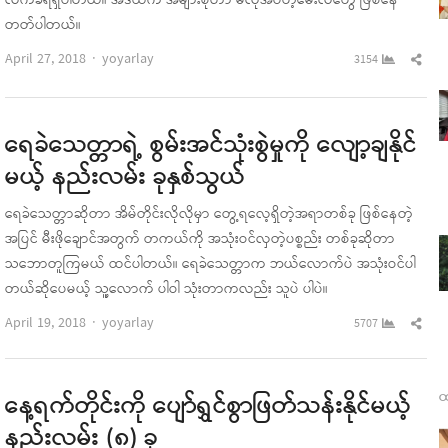
လက်ခံရရှိပါတယ်။ အဲဒီထဲက အများစုဟာ မလိုအပ်တဲ့မေးလ်တွေ ဖြစ်နေ
တတ်ပါတယ်။
Author
Sha
April 27, 2018
yoyarlay
3154
this
pos
ရေခဲသေတ္တာရဲ့ စွမ်းအင်သုံးစွဲမှုကို လျော့ချနိုင်
မယ့် နည်းလမ်း ခုနှစ်သွယ်
ရေခဲသေတ္တာဆိုတာ အိမ်တိုင်းလိုလိုမှာ တွေ့ရလေ့ရှိတဲ့အရာတစ်ခု ဖြစ်နေတဲ့
အပြင် မီးဖိုချောင်အတွက် တကယ်ကို အသုံးဝင်လှတဲ့ပစ္စည်း တစ်ခုဆိုတာ
သဘောတူကြမယ် ထင်ပါတယ်။ ရေခဲသေတ္တာက ဘယ်လောက်ပဲ အသုံးဝင်ပါ
တယ်ဆိုပေမယ့် သူ့လောက် ပါဝါ သုံးတာကလည်း သူပဲ ပါပဲ။
Author
Sha
April 19, 2018
yoyarlay
5707
this
pos
ထ
နေ့ရက်တိုင်းကို ပျော်ရွှင်စွာဖြတ်သန်းနိုင်မယ့်
နည်းလမ်း (၈) ခု