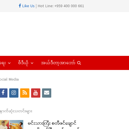
Like Us
| Hot Line: +959 400 000 661
Open
ရေး
ဗီဒီယို
အယ်ဒီတာ့အာဘော်
search
panel
ocial Media
f
i
r
y
e
a
n
s
o
m
c
s
s
u
a
ောက်ဆုံးသတင်းများ
e
t
t
i
မင်းသားကြီး စတီဖင်ချောင်