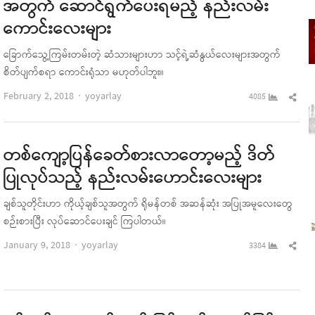
အတွက် ဆောင်ရွက်ပေးရမည့် နည်းလမ်း
ကောင်းလေးများ
ခြောက်သွေ့ကြမ်းတမ်းတဲ့ ဆံသားများဟာ သင့်ရဲ့ဆံနွယ်လေးများအတွက်
စိတ်ပျက်စရာ ကောင်းရုံသာ မဟုတ်ပါဘူး။
Author
Sha
February 2, 2018
yoyarlay
4085
this
pos
တစ်ကျော့ပြန်ခေတ်စားလာတော့မည့် ဒိတ်
ပြုလုပ်သည့် နည်းလမ်းဟောင်းလေးများ
ချစ်သူတိုင်းဟာ ကိုယ့်ချစ်သူအတွက် ရိုမန်တစ် အဆန်ဆုံး အပြုအမူလေးတွေ
စဉ်းစားပြီး လုပ်ဆောင်ပေးချင် ကြပါတယ်။
Author
Sha
January 9, 2018
yoyarlay
3384
this
pos