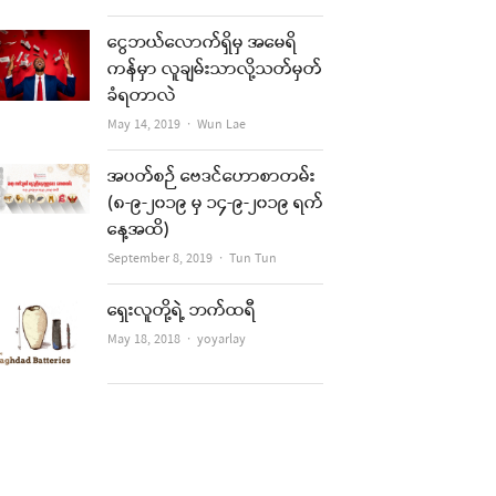
ငွေဘယ်လောက်ရှိမှ အမေရိ
ကန်မှာ လူချမ်းသာလို့သတ်မှတ်
ခံရတာလဲ
Author
May 14, 2019
Wun Lae
re
အပတ်စဉ် ဗေဒင်ဟောစာတမ်း
t
(၈-၉-၂၀၁၉ မှ ၁၄-၉-၂၀၁၉ ရက်
နေ့အထိ)
Author
September 8, 2019
Tun Tun
ရှေးလူတို့ရဲ့ ဘက်ထရီ
Author
May 18, 2018
yoyarlay
re
t