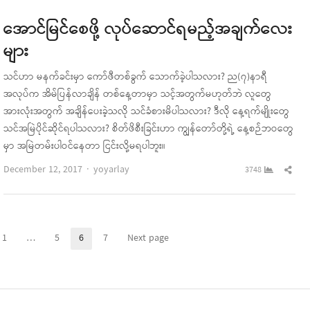
အောင်မြင်စေဖို့ လုပ်ဆောင်ရမည့်အချက်လေး
များ
သင်ဟာ မနက်ခင်းမှာ ကော်ဖီတစ်ခွက် သောက်ခဲ့ပါသလား? ည(၇)နာရီ
အလုပ်က အိမ်ပြန်လာချိန် တစ်နေ့တာမှာ သင့်အတွက်မဟုတ်ဘဲ လူတွေ
အားလုံးအတွက် အချိန်ပေးခဲ့သလို သင်ခံစားမိပါသလား? ဒီလို နေ့ရက်မျိုးတွေ
သင်အမြဲပိုင်ဆိုင်ရပါသလား? စိတ်ဖိစီးခြင်းဟာ ကျွန်တော်တို့ရဲ့ နေ့စဉ်ဘဝတွေ
မှာ အမြဲတမ်းပါဝင်နေတာ ငြင်းလို့မရပါဘူး။
Author
Sha
December 12, 2017
yoyarlay
3748
this
pos
1
…
5
6
7
Next page
Page
Page
Page
Page