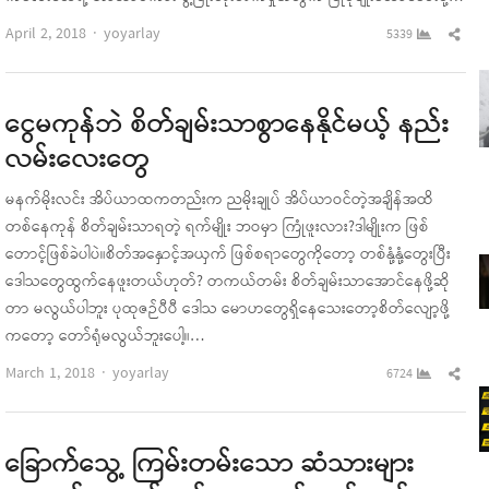
Author
Sha
April 2, 2018
yoyarlay
5339
this
pos
ငွေမကုန်ဘဲ စိတ်ချမ်းသာစွာနေနိုင်မယ့် နည်း
လမ်းလေးတွေ
မနက်မိုးလင်း အိပ်ယာထကတည်းက ညမိုးချုပ် အိပ်ယာဝင်တဲ့အချိန်အထိ
တစ်နေကုန် စိတ်ချမ်းသာရတဲ့ ရက်မျိုး ဘဝမှာ ကြုံဖူးလား?ဒါမျိုးက ဖြစ်
တောင့်ဖြစ်ခဲပါပဲ။စိတ်အနှောင့်အယှက် ဖြစ်စရာတွေကိုတော့ တစ်နုံ့နုံ့တွေးပြီး
ဒေါသတွေထွက်နေဖူးတယ်ဟုတ်? တကယ်တမ်း စိတ်ချမ်းသာအောင်နေဖို့ဆို
တာ မလွယ်ပါဘူး ပုထုဇဉ်ပီပီ ဒေါသ မောဟတွေရှိနေသေးတော့စိတ်လျော့ဖို့
ကတော့ တော်ရုံမလွယ်ဘူးပေါ့။…
Author
Sha
March 1, 2018
yoyarlay
6724
this
pos
ခြောက်သွေ့ ကြမ်းတမ်းသော ဆံသားများ