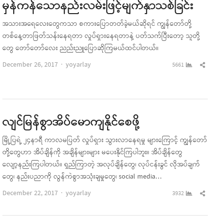
မှန်ကန်သောနည်းလမ်းဖြင့်မျက်နှာသစ်ခြင်း
အသားအရေလေးတွေကသာ စကားပြောတတ်ခဲ့မယ်ဆိုရင် ကျွန်တော်တို့
တစ်နေ့တာဖြတ်သန်းနေရတာ လှုပ်ရှားနေရတာနဲ့ ပတ်သက်ပြီးတော့ သူတို့
တွေ တော်တော်လေး ညည်းညူပြောဆိုကြမယ်ထင်ပါတယ်။
Author
Sha
December 26, 2017
yoyarlay
5661
this
pos
လျင်မြန်စွာအိပ်မောကျနိုင်စေဖို့
မြို့ပြရဲ့ ၂၄နာရီ ကာလမပြတ် လှုပ်ရှား သွားလာနေရမှု များကြောင့် ကျွန်တော်
တို့တွေဟာ အိပ်ချိန်ကို အချိန်များများ မပေးနိုင်ကြပါဘူး။ အိပ်ချိန်တွေ
လျော့နည်းကြပါတယ်။ ရှည်ကြာတဲ့ အလုပ်ချိန်တွေ၊ လုပ်ငန်းခွင် လိုအပ်ချက်
တွေ၊ နည်းပညာကို လွန်ကဲစွာအသုံးချမှုတွေ၊ social media…
Author
Sha
December 22, 2017
yoyarlay
3932
this
pos