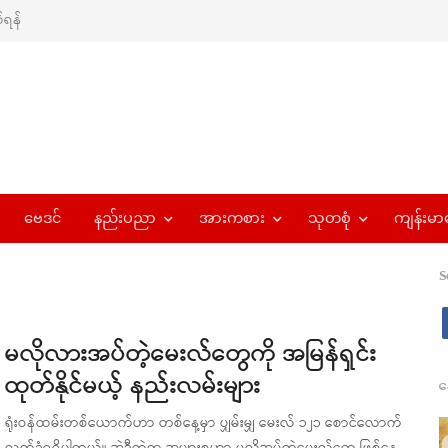
ရန်
ဗေဒင်
နည်းပညာ
အားကစား
သုတစုံ
ကျန်းမာ
S
မလိုလားအပ်တဲ့မေးလ်တွေကို အမြန်ရှင်း
ထုတ်နိုင်မယ့် နည်းလမ်းများ
န
ရုံးဝန်ထမ်းတစ်ယောက်ဟာ တစ်နေ့မှာ ပျှမ်းမျှ မေးလ် ၁၂၁ စောင်လောက်