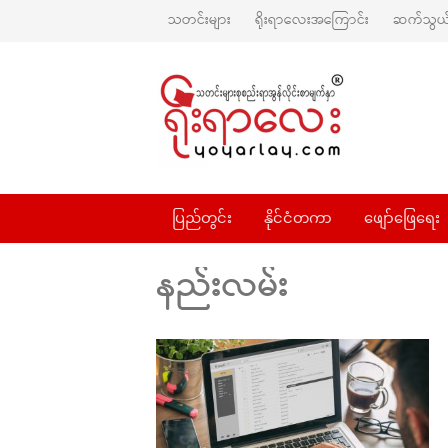
သတင်းများ
ရိုးရာလေးအကြောင်း
ဆက်သွယ်
ပြည်တွင်း
နိုင်ငံတကာ
ဖျော်ဖြေရေး
နည်းလမ်း