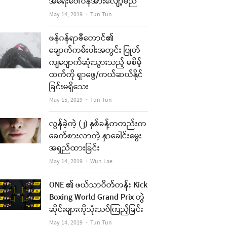
အရေးပေါ်ဝန်အားလျော့မည်
Author
May 14, 2019
Tun Tun
re
t
ဖန်ဂန်ရာဇီတောင်၏
ချောက်ကမ်းပါးအတွင်း ပြုတ်
ကျပျောက်ဆုံးသွားသည့် မစိမ့်
ထက်ကို ရှာဖွေ/ကယ်ဆယ်နိုင်
ခြင်းမရှိသေး
Author
May 15, 2019
Tun Tun
လွန်ခဲ့တဲ့ (၂) နှစ်ခန့်ကတည်းက
ခေတ်စားလာတဲ့ နှာခေါင်းမွေး
အရှည်ထားခြင်း
Author
May 14, 2019
Wun Lae
re
ONE ၏ ဖယ်သာဝိတ်တန်း Kick
t
Boxing World Grand Prix တွဲ
ဆိုင်းများကိုသုံးသပ်ကြည့်ခြင်း
Author
May 14, 2019
Tun Tun