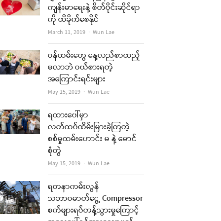
ကျန်းမာရေးနဲ့ စိတ်ပိုင်းဆိုင်ရာ
ကို ထိခိုက်စေနိုင်
Author
March 11, 2019
Wun Lae
ဝန်ထမ်းတွေ နေ့လည်စာထည့်
မလာဘဲ ဝယ်စားရတဲ့
အကြောင်းရင်းများ
re
Author
May 15, 2019
Wun Lae
t
ရထားပေါ်မှာ
လက်ထပ်ထိမ်းမြားခဲ့ကြတဲ့
စစ်မှုထမ်းဟောင်း မ နဲ့ မောင်
စုံတွဲ
Author
May 15, 2019
Wun Lae
ရတနာကမ်းလွန်
သဘာဝဓာတ်ငွေ့ Compressor
စက်များရပ်တန့်သွားမှုကြောင့်