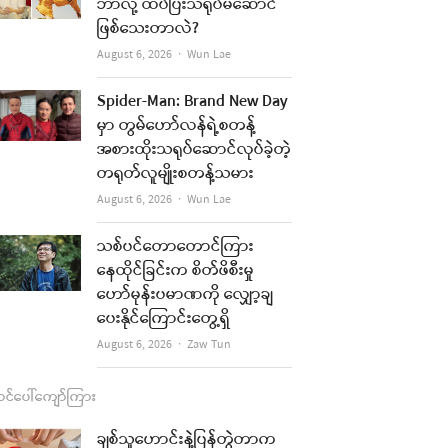
b
a
u
l
ဘာလို့ ထပ်ပြီးသရုပ်မဆောင်
ဖြစ်သေးတာလဲ?
o
g
b
Author
August 6, 2026
Wun Lae
re
o
r
e
k
a
t
Spider-Man: Brand New Day
မှာ တွမ်ဟော်လန်ရဲ့စတန့်
m
အစားထိုးသရုပ်ဆောင်လုပ်ခဲ့တဲ့
တရုတ်လူမျိုးစတန့်သမား
Author
August 6, 2026
Wun Lae
သစ်ပင်တောတောင်ကြား
နေထိုင်ခြင်းက စိတ်ဖိစီးမှု
ဟော်မုန်းပမာဏကို လျှော့ချ
ပေးနိုင်ကြောင်းတွေ့ရှိ
re
Author
August 6, 2026
Zaw Tun
t
င်ပေါ်ကျော်ကြား
ချစ်သူဟောင်းနဲ့ပြန်တွဲတာက