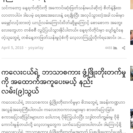
သင်ကတော့ နေ့ရက်တိုင်းကို အကောင်းဆုံးဖြတ်သန်းမယ်ဆိုတဲ့ စိတ်နဲ့နိုးထ
လာတာပါပဲ။ ဒါပေမဲ့ ရေအးအေးလေးနဲ့ ရေချိုးပြီး အလုပ်သွားတဲ့အခါ လမ်းမှာ
မမျှော်လင့်ထားတဲ့ ယာဉ်လမ်းကြောင်းပိတ်ဆို့မှုကြောင့် စောစောက အတွေး
လေးတွေဟာ တစ်စစီ လွင့်ပြယ်သွားနိုင်ပါတယ်။ နေ့ရက်တိုင်းမှာ ပျော်ရွှင်နေ
တဲ့သူတွေရဲ့ တစ်နေ့တာဖြတ်သန်းမှုပုံစံကို လေ့လာကြည့်လိုက်ရအောင်။ ၁။…
Author
Sha
April 5, 2018
yoyarlay
4455
this
pos
ကလေးငယ်ရဲ့ ဘာသာစကား ဖွံ့ဖြိုးတိုးတက်မှု
ကို အထောက်အကူပေးမယ့် နည်း
လမ်း(၉)သွယ်
ကလေးငယ်ရဲ့ ဘာသာစကား ဖွံ့ဖြိုးတိုးတက်မှုမှာ မိဘတွေရဲ့ အခန်းကဏ္ဍဟာ
အလွန်အရေးကြီးပါတယ်။ ကလေးဘဝကာလများမှာ စာဖတ်ပြောခြင်း၊
စကားပြောဆိုခြင်းများဟာ ဝေါဟာရ ပိုမိုကြွယ်ဝပြီး သဒ္ဒါတတ်ကျွမ်းမှု ပိုမို
ကောင်းမွန်တယ်လို့ လေ့လာမှုတွေက သက်သေပြထားပါတယ်။ ဒါကြောင့်မို့
ကလေးငယ်ရဲ့ ဘာသာစကား ဖွံ့ဖြိုးတိုးတက်မှုအတွက် ပြုစုပျိုးထောင်ပေးဖို့…