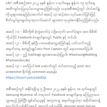
Life” အစီအစဉ်အား ၂၀၂၂ ခုနှစ် ဇွန်လ ၁ ရက်နေ့မှ ဇွန်လ ၁၅ ရက်နေ့
အထိကျင်းပပြုလုပ်ပေးသွားမည်ဖြစ်သည်။ ယခုအစီအစဉ်တွင် ပါဝင်ဆင်နွှဲ
လိုသူများအနေဖြင့်အောက်ပါ အဆင့် (၃) ဆင့်အား လုပ်ဆောင်ခြင်းဖြင့်
စိတ်လှုပ်ရှားဖွယ်ရာဆုလက်ဆောင် များအား ရယူခံစားနိုင်မည်ဖြစ်သည်။
အဆင့် (၁) – မိမိတို့၏ စုံတွဲဓာတ်ပုံ (သို့မဟုတ်) ဓာတ်ပုံများ အား မိမိ၏
ကိုယ်ပိုင် Facebook စာမျက်နှာတွင် Public နှင့် တင်ပါ။
အဆင့် (၂) – မိမိတို့ နှစ်ဦး ပထမဆုံးတွေ့ဆုံခြင်းနှင့် ပတ်သက်သည့်
အမှတ်တရ အကျဉ်းချုပ်အား Post Caption တွင် ရေးသားဖော်ပြပါ။
အဆင့် (၃) – ဤ hashtags များအားအသုံးပြုပါ။ [#SamsungWedding
#PartnersforLife]
အဆင့် (၄) – ဖော်ပြပါ link အောက်တွင် တင်ထားသည့် post အား
screenshot ရိုက်၍ comment ရေးရန်။
https://tinyurl.com/yzds92j2
အစီအစဉ်တွင် အနိုင်ရရှိသူ ၅ ဦးအား ၂၀၂၂ ခုနှစ်၊ ဇွန်လ ၁၈ ရက်နေ့တွင်
Samsung Myanmar ၏ တရားဝင် Facebook စာမျက်နှာမှ ကြေညာပေး
သွားမည် ဖြစ်ပြီး ချစ်ခင်ရသူနှင့် အတူတကွ အမှတ်ရဖွယ်ရာ အခိုက်အတန့်
များ ဖြတ်သန်းနိုင်စေရန် အတွက် ရန်ကုန်မြို့ Novotel Hotel Deluxe