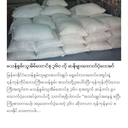
မသန်စွမ်းသူအိမ်ထောင်စု ၃၆၀ ကို ဆန်များထောက်ပံ့ပေးအပ်
မြန်မာနိုင်ငံမသန်စွမ်းသူများအသင်းချုပ်၊ ရွှေမင်းသားဖောင်ဒေးရှင်းနဲ့
ရန်ကုန်တိုင်းဒေသကြီးမသန်စွမ်း အသင်းတို့ပူးပေါင်းပြီး ရန်ကုန်တိုင်းဒေသ
ကြီးအတွင်းက မသန်စွမ်းသူအိမ်ထောင်စု ၃၆၀ စုအတွက် ဆန်တင်း ၉၀
ထောက်ပံ့ပေးအပ်ခဲ့တယ်လို့ သတင်းရရှိပါတယ်။ ”အသင်းချုပ်အနေနဲ့ စပြီး
ကြိုးစားတာပေါ့။ အခုထောက်ပံ့ပေးတဲ့ ၃၆၀ ဆိုတာဟာ ရန်ကုန်မှာပဲ စ
ပေးနိုင် သေးတာပါ။…