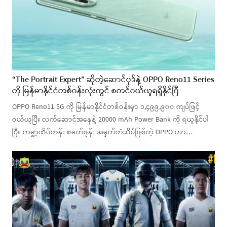
“The Portrait Expert” ဆိုတဲ့ဆောင်ပုဒ်နဲ့ OPPO Reno11 Series
ကို မြန်မာနိုင်ငံတစ်ဝန်းလုံးတွင် စတင်ဝယ်ယူရရှိနိုင်ပြီ
OPPO Reno11 5G ကို မြန်မာနိုင်ငံတစ်ဝန်းမှာ ၁,၄၉၉,၉၀၀ ကျပ်ဖြင့်
ဝယ်ယူပြီး လက်ဆောင်အနေနဲ့ 20000 mAh Power Bank ကို ရယူနိုင်ပါ
ပြီ။ ကမ္ဘာ့ထိပ်တန်း စမတ်ဖုန်း အမှတ်တံဆိပ်ဖြစ်တဲ့ OPPO ဟာ…