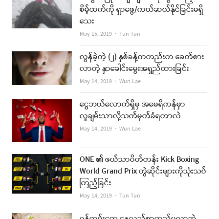
စိမ့်ထက်ကို ရှာဖွေ/ကယ်ဆယ်နိုင်ခြင်းမရှိ
သေး
Author
May 15, 2019
Tun Tun
လွန်ခဲ့တဲ့ (၂) နှစ်ခန့်ကတည်းက ခေတ်စား
လာတဲ့ နှာခေါင်းမွေးအရှည်ထားခြင်း
Author
May 14, 2019
Wun Lae
ငွေဘယ်လောက်ရှိမှ အမေရိကန်မှာ
လူချမ်းသာလို့သတ်မှတ်ခံရတာလဲ
Author
May 14, 2019
Wun Lae
ONE ၏ ဖယ်သာဝိတ်တန်း Kick Boxing
World Grand Prix တွဲဆိုင်းများကိုသုံးသပ်
ကြည့်ခြင်း
Author
May 14, 2019
Tun Tun
ဝန်ထမ်းတွေ နေ့လည်စာထည့်မလာဘဲ