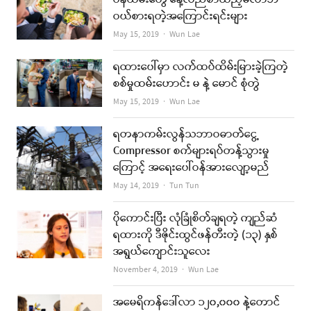
ဝယ်စားရတဲ့အကြောင်းရင်းများ
Author
May 15, 2019
Wun Lae
ရထားပေါ်မှာ လက်ထပ်ထိမ်းမြားခဲ့ကြတဲ့
စစ်မှုထမ်းဟောင်း မ နဲ့ မောင် စုံတွဲ
Author
May 15, 2019
Wun Lae
ရတနာကမ်းလွန်သဘာဝဓာတ်ငွေ့
Compressor စက်များရပ်တန့်သွားမှု
ကြောင့် အရေးပေါ်ဝန်အားလျော့မည်
Author
May 14, 2019
Tun Tun
ပိုကောင်းပြီး လုံခြုံစိတ်ချရတဲ့ ကျည်ဆံ
ရထားကို ဒီဇိုင်းထွင်ဖန်တီးတဲ့ (၁၃) နှစ်
အရွယ်ကျောင်းသူလေး
Author
November 4, 2019
Wun Lae
အမေရိကန်ဒေါ်လာ ၁၂၀,၀၀၀ နဲ့တောင်