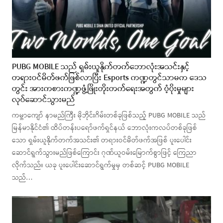
PUBG MOBILE သည် ရှမ်းယူနိုက်တက်ဘောလုံးအသင်းနှင့်
တရားဝင်မိတ်ဖက်ဖြစ်လာပြီး Esports ကဏ္ဍတွင်သာမက ဒေသ
တွင်း အားကစားကဏ္ဍဖွံ့ဖြိုးတိုးတက်ရေးအတွက် ပံ့ပိုးမှုများ
လုပ်ဆောင်သွားမည်
ကမ္ဘာကျော် နာမည်ကြီး မိုဘိုင်းဂိမ်းတစ်ခုဖြစ်သည့် PUBG MOBILE သည်
မြန်မာနိုင်ငံ၏ ထိပ်တန်းပရော်ဖက်ရှင်နယ် ဘောလုံးကလပ်တစ်ခုဖြစ်
သော ရှမ်းယူနိုက်တက်အသင်း၏ တရားဝင်မိတ်ဖက်အဖြစ် ပူးပေါင်း
ဆောင်ရွက်သွားမည်ဖြစ်ကြောင်း ဂုဏ်ယူဝမ်းမြောက်စွာဖြင့် ကြေညာ
လိုက်သည်။ ယခု ပူးပေါင်းဆောင်ရွက်မှုမှ တစ်ဆင့် PUBG MOBILE
သည်…