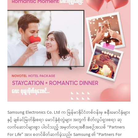
Samsung Electronics Co. Ltd က မြန်မာနိုင်ငံတစ်ဝန်းမှ ဇနီး‌မောင်နှံများ
နှင့် ချစ်ခင်မြတ်နိုးစရာ မောင်နှံစုံတွဲများ အတွက် စိတ်လှုပ်ရှားစရာ ဆု
လက်ဆောင်များစွာ ပါဝင်သည့် အမှတ်တရအစီအစဉ်အသစ် “Partners
For Life” အား စတင်မိတ်ဆက်ခဲ့သည်။ Samsung ၏ “Partners For