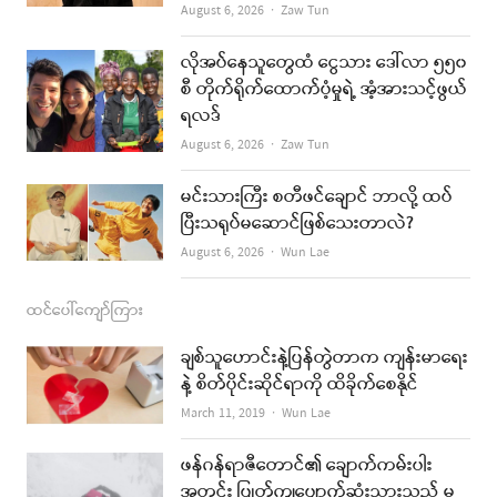
Author
August 6, 2026
Zaw Tun
o
r
e
k
a
လိုအပ်နေသူတွေထံ ငွေသား ဒေါ်လာ ၅၅၀
စီ တိုက်ရိုက်ထောက်ပံ့မှုရဲ့ အံ့အားသင့်ဖွယ်
m
ရလဒ်
Author
August 6, 2026
Zaw Tun
မင်းသားကြီး စတီဖင်ချောင် ဘာလို့ ထပ်
ပြီးသရုပ်မဆောင်ဖြစ်သေးတာလဲ?
Author
August 6, 2026
Wun Lae
ထင်ပေါ်ကျော်ကြား
ချစ်သူဟောင်းနဲ့ပြန်တွဲတာက ကျန်းမာရေး
နဲ့ စိတ်ပိုင်းဆိုင်ရာကို ထိခိုက်စေနိုင်
Author
March 11, 2019
Wun Lae
ဖန်ဂန်ရာဇီတောင်၏ ချောက်ကမ်းပါး
အတွင်း ပြုတ်ကျပျောက်ဆုံးသွားသည့် မ