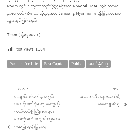
Room တွင် ၁ ညတာတည်းခိုခွင့်နှင့်အတူ Novotel Hotel တွင် ဘူဖေး
ညစာ တစ်ကြိမ် စားသုံးခွင့်အား Samsung Myanmar မှ ချီးမြှင့်ပေးအပ်
သွားမည်ဖြစ်သည်။
Team ( ရိုးရာလေး )
Post Views:
1,834
Partners for Life
Post Caption
Public
မောင်နှံစုံတွဲ
Post
Previous
Next
Previous
Next
ကျောင်းပစ်ခတ်မှုအတွင်း
လောဘကို အနားသတ်ဖို့
navigation
post:
post:
အတန်းဖော်နဲ့ဆရာမတွေကို
မေ့လျော့ခဲ့သူ
ကယ်တင်ဖို့ ကြိုးစားရင်း
သေဆုံးခဲ့တဲ့ ကျောင်းသူလေး
ဂုဏ်ပြုဆုချီးမြှင့်ခံရ