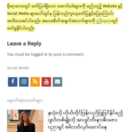
ရိုးရာလေးတွင် ဖော်ပြပါရှိသော ဆောင်းပါးများကို မည်သည့် Website နှင့်
Social Media များပေါ်တွင်မှ ပြန်လည်ကူးယူဖော်ပြခွင့်မပြုကြောင်း
အသိပေးအပ်ပါသည်။ အသေးစိတ်အချက်အလက်များကို
ဤနေရာ
တွင်
ဖတ်ရှုနိုင်ပါသည်။
Leave a Reply
You must be logged in to post a comment.
Social Media
f
i
r
y
e
a
n
s
o
m
c
s
s
u
a
နောက်ဆုံးသတင်းများ
e
t
t
i
နှလုံးကို ကိုယ်တိုင်ပြန်လည်ပြုပြင်နိုင်မည့်
b
a
u
l
ဂျယ်တစ်မျိုးကို အာဂျင်တီးနားဇီဝဗေဒ
ပညာရှင် စမ်းသပ်လုပ်ဆောင်နေ
o
g
b