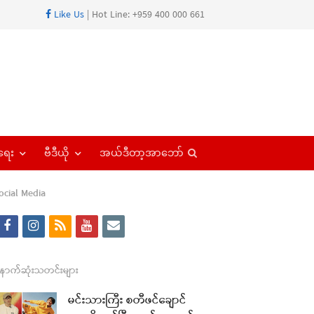
Like Us
| Hot Line: +959 400 000 661
Open
ရေး
ဗီဒီယို
အယ်ဒီတာ့အာဘော်
search
panel
ocial Media
f
i
r
y
e
a
n
s
o
m
re
c
s
s
u
a
ောက်ဆုံးသတင်းများ
t
e
t
t
i
မင်းသားကြီး စတီဖင်ချောင်