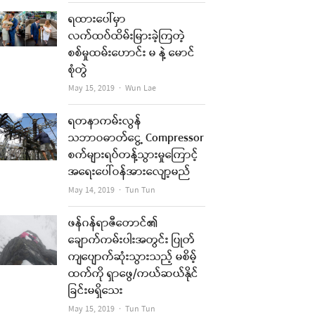
ရထားပေါ်မှာ
လက်ထပ်ထိမ်းမြားခဲ့ကြတဲ့
စစ်မှုထမ်းဟောင်း မ နဲ့ မောင်
စုံတွဲ
Author
May 15, 2019
Wun Lae
ရတနာကမ်းလွန်
သဘာဝဓာတ်ငွေ့ Compressor
စက်များရပ်တန့်သွားမှုကြောင့်
အရေးပေါ်ဝန်အားလျော့မည်
Author
May 14, 2019
Tun Tun
ဖန်ဂန်ရာဇီတောင်၏
ချောက်ကမ်းပါးအတွင်း ပြုတ်
ကျပျောက်ဆုံးသွားသည့် မစိမ့်
ထက်ကို ရှာဖွေ/ကယ်ဆယ်နိုင်
ခြင်းမရှိသေး
Author
May 15, 2019
Tun Tun