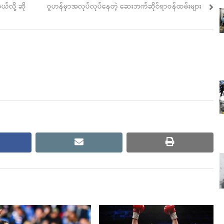
post:
လို့ ဆို
ဝူဟန်မှာအလုပ်လုပ်နေတဲ့ ဆေးဘက်ဆိုင်ရာဝန်ထမ်းများ
cebook
email
print