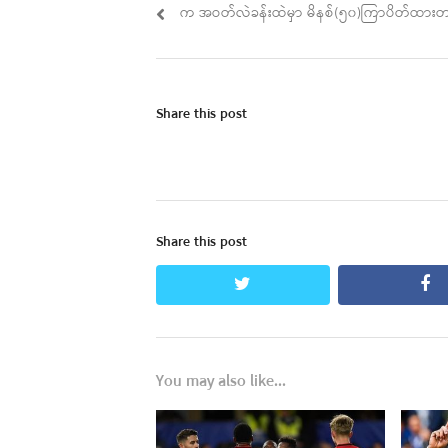
navigation
post:
က အဝတ်လဲခန်းထဲမှာ မိနစ်(၅၀)ကြာပိတ်ထားတယ်
Share this post
Share this post
twitter
fa
You may also like...