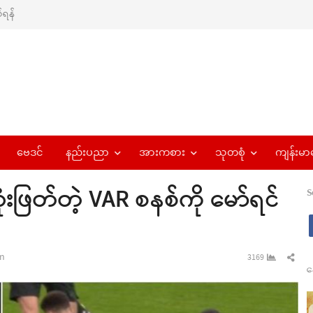
ရန်
ဗေဒင်
နည်းပညာ
အားကစား
သုတစုံ
ကျန်းမာ
ံးဖြတ်တဲ့ VAR စနစ်ကို မော်ရင်
S
Sha
n
3169
န
this
pos