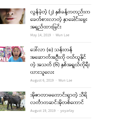
လွန်ခဲ့တဲ့ (၂) နှစ်ခန့်ကတည်းက
ခေတ်စားလာတဲ့ နှာခေါင်းမွေး
အရှည်ထားခြင်း
Author
May 14, 2019
Wun Lae
ဒေါ်လာ (၈) သန်းတန်
အဆောက်အဦးကို ဝယ်ယူနိုင်
တဲ့ အသက် (၆) နှစ်အရွယ်ကိုရီး
ယားသူလေး
Author
August 6, 2019
Wun Lae
အိုဇာတာမကောင်းရှာတဲ့ သီရိ
လင်္ကာကဆင်အိုတစ်ကောင်
Author
August 19, 2019
yoyarlay