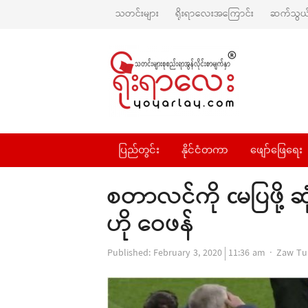
သတင်းများ
ရိုးရာလေးအကြောင်း
ဆက်သွယ်
ပြည်တွင်း
နိုင်ငံတကာ
ဖျော်ဖြေရေး
စတာလင်ကို cမပြဖို့ ဆု
ဟို ဝေဖန်
Author
Published:
February 3, 2020
11:36 am
Zaw Tu