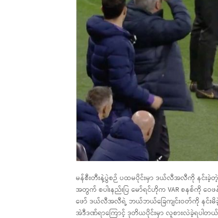
မန်စီးတီးနဲ့ပွဲစဉ် ပထမပိုင်းမှာ ဒယ်လီအလီကို နင်း
အတွက် စပါးနည်းပြ မော်ရင်ဟိုက VAR စနစ်ကို ဝေ
ဖော် ဒယ်လီအလီရဲ့ ဘယ်ဘယ်ခြေကျင်းဝတ်ကို နင်းမိခဲ့
အဲဒီဒဏ်ရာကြောင့် ဒုတိယပိုင်းမှာ လူစားလဲခဲ့ရပါ