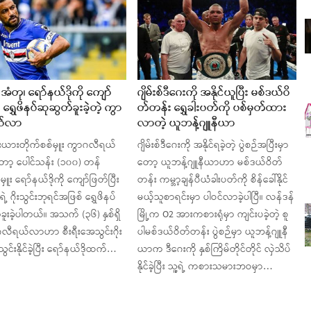
အံတု၊ ရော်နယ်ဒိုကို ကျော်
ဂျိမ်းစ်ဒီဂေးကို အနိုင်ယူပြီး မစ်ဒယ်ဝိ
း ရွှေဖိနပ်ဆုဆွတ်ခူးခဲ့တဲ့ ကွာ
တ်တန်း ရွှေခါးပတ်ကို ပစ်မှတ်ထား
ယ်လာ
လာတဲ့ ယူဘန့်ဂျူနီယာ
ရီးယားတိုက်စစ်မှူး ကွာဂလီရယ်
ဂျိမ်းစ်ဒီဂေးကို အနိုင်ရခဲ့တဲ့ ပွဲစဉ်အပြီးမှာ
့ ပေါင်သန်း (၁၀၀) တန်
တော့ ယူဘန့်ဂျူနီယာဟာ မစ်ဒယ်ဝိတ်
မှူး ရော်နယ်ဒိုကို ကျော်ဖြတ်ပြီး
တန်း ကမ္ဘာ့ချန်ပီယံခါးပတ်ကို စိန်ခေါ်နိုင်
ဲ့ ဂိုးသွင်းဘုရင်အဖြစ် ရွှေဖိနပ်
မယ့်သူစာရင်းမှာ ပါဝင်လာခဲ့ပါပြီ။ လန်ဒန်
ခူးခဲ့ပါတယ်။ အသက် (၃၆) နှစ်ရှိ
မြို့က O2 အားကစားရုံမှာ ကျင်းပခဲ့တဲ့ စူ
ဂလီရယ်လာဟာ စီးရီးအေသွင်းဂိုး
ပါမစ်ဒယ်ဝိတ်တန်း ပွဲစဉ်မှာ ယူဘန့်ဂျူနီ
 သွင်းနိုင်ခဲ့ပြီး ရော်နယ်ဒိုထက်…
ယာက ဒီဂေးကို နှစ်ကြိမ်တိုင်တိုင် လှဲသိပ်
နိုင်ခဲ့ပြီး သူ့ရဲ့ ကစားသမားဘဝမှာ…