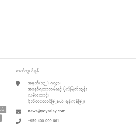
ဆက်သွယ်ရန်
အမှတ်(၁၃၂)၊ ၇လွှာ၊
အနော်ရထာလမ်းနှင့် ဗိုလ်မြတ်ထွန်း
လမ်းထောင့်၊
ဗိုလ်တထောင်မြို့နယ်၊ ရန်ကုန်မြို့။
်ငံ
news@yoyarlay.com
+959 400 000 661