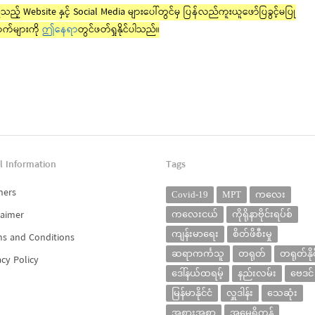
ည့် Website နှင့် Social Media များပေါ်တွင်မှ ပြန်လည်ကူးယူဖော်ပြခွင့်မပြု
က်များကို
ဤနေရာ
တွင်ဖတ်ရှုနိုင်ပါသည်။
l Information
Tags
ners
Covid-19
MPT
ကလေး
laimer
ကလေးငယ်
ကိုရိုနာဗိုင်းရပ်စ်
ကျန်းမာရေး
စိတ်ဖိစီးမှု
s and Conditions
ဆရာကင်္ကသူ
တရုတ်
တရုတ်နိုင
acy Policy
ဒေါ်နယ်ထရမ့်
နည်းလမ်း
ဗေဒင်
မြန်မာနိုင်ငံ
လှူဒါန်း
သေဆုံး
အစားအစာ
အမေရိကန်