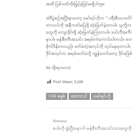
အထိ ပြစ်ဒဏ်တိုးမြှင့်ခဲ့ခြင်းမရှိပါဘူး။
အဲဒီပွဲစဉ်အပြီးမှာတော့ မော်ရင်ဟိုက ” ပရီးမီးယားလိဂ် 
တာလင်ကို အနီကတ်မပြဖို့ ဆုံးဖြတ်ခဲ့တာပါ။ သူတို့က
တွေကို ကျောခိုင်းဖို့ ဆုံးဖြတ်ခဲ့ကြတာပါ။ ဒယ်
မှာပါ။ မန်စီးတီးအသင်း အရမ်းကံကောင်းပါတယ်။ စတာ
မိုက်ဒိန်းကလည်း ခက်ခဲတဲ့အလုပ်ကို လုပ်နေရတာပါ။ 
ဒိုင်အလုပ်က အရမ်းခက်ခဲလို့ ကျွန်တော်တော့ ဒိုင်မဖြစ
Nz (ရိုးရာလေး)
Post Views:
3,169
VAR စနစ်
စတာလင်
မော်ရင်ဟို
Post
Previous
Previous
စပါးကို ရှုံးပြီးနောက် မန်စီးတီးအသင်းသားတွေကို