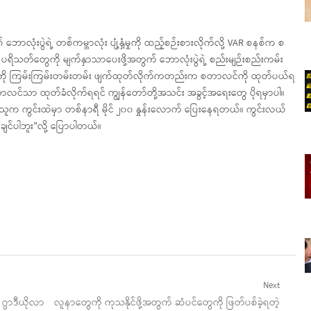
ဘောလုံးပွဲရဲ့ တစ်ကမ္ဘာလုံး ပျံ့နှံ့မှုကို ထည့်စဉ်းစားလိုက်လို့ VAR စနစ်က စ
 ပရိသတ်တွေကို မျက်နှာသာပေးဖို့အတွက် ဘောလုံးပွဲရဲ့ စည်းမျဉ်းစည်းကမ်း
လီအလီကို ကြမ်းကြမ်းတမ်းတမ်း ဖျက်ထုတ်လိုက်ကတည်းက စတာလင်ကို ထုတ်ပယ်ရ
လင်သာ ထုတ်ခံလိုက်ရရင် ကျွန်တော်တို့အသင်း အခွင့်အရေးတွေ ပိုရမှာပါ။
သူက ကွင်းထဲမှာ တစ်နာရီ မိုင် ၂၀၀ နှုန်းလောက် ပြေးနေရတယ်။ ကွင်းလယ်
်ချင်ပါဘူး”လို့ ပြောပါတယ်။
Next
Next
 ဂွာဒီယိုလာ
လူနာတွေကို ကုသနိုင်ဖို့အတွက် ဆံပင်တွေကို ဖြတ်ပစ်ခဲ့ရတဲ့