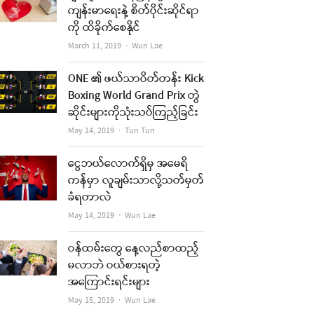
ကျန်းမာရေးနဲ့ စိတ်ပိုင်းဆိုင်ရာ
ကို ထိခိုက်စေနိုင်
Author
March 11, 2019
Wun Lae
ONE ၏ ဖယ်သာဝိတ်တန်း Kick
Boxing World Grand Prix တွဲ
ဆိုင်းများကိုသုံးသပ်ကြည့်ခြင်း
Author
May 14, 2019
Tun Tun
ငွေဘယ်လောက်ရှိမှ အမေရိ
ကန်မှာ လူချမ်းသာလို့သတ်မှတ်
ခံရတာလဲ
Author
May 14, 2019
Wun Lae
ဝန်ထမ်းတွေ နေ့လည်စာထည့်
မလာဘဲ ဝယ်စားရတဲ့
အကြောင်းရင်းများ
Author
May 15, 2019
Wun Lae