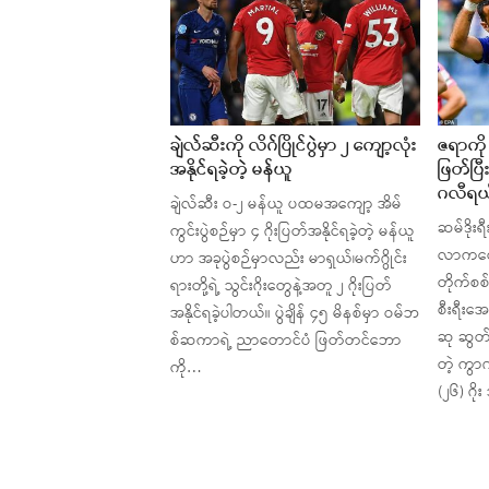
ချဲလ်ဆီးကို လိဂ်ပြိုင်ပွဲမှာ ၂ ကျော့လုံး
ဇရာကို 
အနိုင်ရခဲ့တဲ့ မန်ယူ
ဖြတ်ပြီ
ဂလီရ
ချဲလ်ဆီး ဝ-၂ မန်ယူ ပထမအကျော့ အိမ်
ဆမ်ဒိုး
ကွင်းပွဲစဉ်မှာ ၄ ဂိုးပြတ်အနိုင်ရခဲ့တဲ့ မန်ယူ
လာကတော
ဟာ အခုပွဲစဉ်မှာလည်း မာရှယ်၊မက်ဂွိုင်း
တိုက်စစ်
ရားတို့ရဲ့ သွင်းဂိုးတွေနဲ့အတူ ၂ ဂိုးပြတ်
စီးရီးအေရ
အနိုင်ရခဲ့ပါတယ်။ ပွဲချိန် ၄၅ မိနစ်မှာ ဝမ်ဘ
ဆု ဆွတ်
စ်ဆကာရဲ့ ညာတောင်ပံ ဖြတ်တင်ဘော
တဲ့ ကွာ
ကို…
(၂၆) ဂိုး