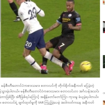
ခဲ့တဲ့ မန်စီးတီးတောင်ပံကစားသမား စတာလင်ကို တိုက်ရိုက်အနီကတ် မပြခဲ့တဲ့
ဖန်သွားခဲ့ပါတယ်။ မန်စီးတီးတောင်ပံကစားသမား စတာလင်ဟာ အင်္ဂလန်အသင်း
ထ
တာဖြစ်ပြီး အဲဒီဖြစ်ရပ်ကြောင့် အချိန်တော်တော်ကြာ ကုသမှု ခံယူခဲ့ရပါတယ်။
တယ်။ စတာလင်ရဲ့ ဖျက်ထုတ်မှုကို VAR ကြည့်ခဲ့ပေမဲ့ အဝါကတ်ကနေ အနီကတ်