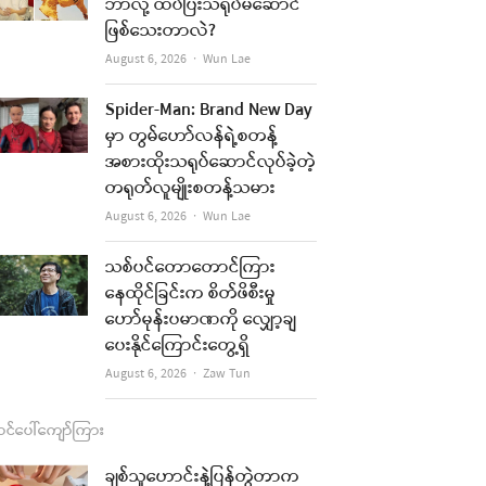
b
a
u
l
ဘာလို့ ထပ်ပြီးသရုပ်မဆောင်
ဖြစ်သေးတာလဲ?
o
g
b
Author
August 6, 2026
Wun Lae
o
r
e
k
a
Spider-Man: Brand New Day
မှာ တွမ်ဟော်လန်ရဲ့စတန့်
m
အစားထိုးသရုပ်ဆောင်လုပ်ခဲ့တဲ့
တရုတ်လူမျိုးစတန့်သမား
Author
August 6, 2026
Wun Lae
သစ်ပင်တောတောင်ကြား
နေထိုင်ခြင်းက စိတ်ဖိစီးမှု
ဟော်မုန်းပမာဏကို လျှော့ချ
ပေးနိုင်ကြောင်းတွေ့ရှိ
Author
August 6, 2026
Zaw Tun
င်ပေါ်ကျော်ကြား
ချစ်သူဟောင်းနဲ့ပြန်တွဲတာက