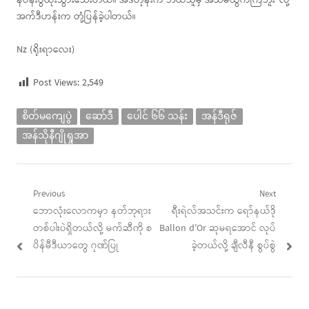
နပန်းပွဲထိုးသွားသေးတယ်။ အဲဒီတုန်းက ဘယ်သူမှ အသံမထွက်ကြဘူး”လို့
အက်ဒီဟန်းက တုံ့ပြန်ခဲ့ပါတယ်။
Nz (ရိုးရာလေး)
Post Views:
2,549
စိတ်မကျေပွဲ
ဆော်ဒီ
ပေါင် ၆၆ သန်း
အန်ဒီရုဇ်
အန်သိုနီဂျိုရှုအာ
Post
Previous
Next
Previous
Next
ဘောလုံးလောကမှာ နတ်ဘုရား
ရီးရဲလ်အသင်းက ရော်နယ်ဒို
navigation
post:
post:
တစ်ပါးပဲရှိတယ်လို့ မက်ဆီကို စ
Ballon d’Or ဆုမရအောင် လုပ်
ပိန်မီဒီယာတွေ ဂုဏ်ပြု
ခဲ့တယ်လို့ ချီလီနီ စွပ်စွဲ