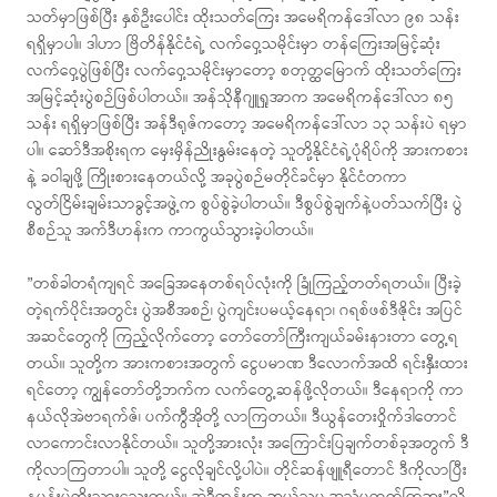
သတ်မှာဖြစ်ပြီး နှစ်ဦးပေါင်း ထိုးသတ်ကြေး အမေရိကန်ဒေါ်လာ ၉၈ သန်း
ရရှိမှာပါ။ ဒါဟာ ဗြိတိန်နိုင်ငံရဲ့ လက်ဝှေ့သမိုင်းမှာ တန်ကြေးအမြင့်ဆုံး
လက်ဝှေ့ပွဲဖြစ်ပြီး လက်ဝှေ့သမိုင်းမှာတော့ စတုတ္ထမြောက် ထိုးသတ်ကြေး
အမြင့်ဆုံးပွဲစဉ်ဖြစ်ပါတယ်။ အန်သိုနီဂျူရှုအာက အမေရိကန်ဒေါ်လာ ၈၅
သန်း ရရှိမှာဖြစ်ပြီး အန်ဒီရုဇ်ကတော့ အမေရိကန်ဒေါ်လာ ၁၃ သန်းပဲ ရမှာ
ပါ။ ဆော်ဒီအစိုးရက မှေးမှိန်ညိုးနွမ်းနေတဲ့ သူတို့နိုင်ငံရဲ့ပုံရိပ်ကို အားကစား
နဲ့ ခဝါချဖို့ ကြိုးစားနေတယ်လို့ အခုပွဲစဉ်မတိုင်ခင်မှာ နိုင်ငံတကာ
လွတ်ငြိမ်းချမ်းသာခွင့်အဖွဲ့က စွပ်စွဲခဲ့ပါတယ်။ ဒီစွပ်စွဲချက်နဲ့ပတ်သက်ပြီး ပွဲ
စီစဉ်သူ အက်ဒီဟန်းက ကာကွယ်သွားခဲ့ပါတယ်။
”တစ်ခါတရံကျရင် အခြေအနေတစ်ရပ်လုံးကို ခြုံကြည့်တတ်ရတယ်။ ပြီးခဲ့
တဲ့ရက်ပိုင်းအတွင်း ပွဲအစီအစဉ်၊ ပွဲကျင်းပမယ့်နေရာ၊ ဂရစ်ဖစ်ဒီဇိုင်း အပြင်
အဆင်တွေကို ကြည့်လိုက်တော့ တော်တော်ကြီးကျယ်ခမ်းနားတာ တွေ့ရ
တယ်။ သူတို့က အားကစားအတွက် ငွေပမာဏ ဒီလောက်အထိ ရင်းနှီးထား
ရင်တော့ ကျွန်တော်တို့ဘက်က လက်တွေ့ဆန်ဖို့လိုတယ်။ ဒီနေရာကို ကာ
နယ်လိုအဲဗာရက်ဇ်၊ ပက်ကွီအိုတို့ လာကြတယ်။ ဒီယွန်တေးဝှိုက်ဒါတောင်
လာကောင်းလာနိုင်တယ်။ သူတို့အားလုံး အကြောင်းပြချက်တစ်ခုအတွက် ဒီ
ကိုလာကြတာပါ။ သူတို့ ငွေလိုချင်လို့ပါပဲ။ တိုင်ဆန်ဖျူရီတောင် ဒီကိုလာပြီး