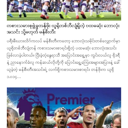
ကစားသမားစုဖွဲ့မှုတန်ဖိုး ယူရိုတစ်ဘီလျံရှိတဲ့ ပထမဆုံး ဘောလုံး
အသင်း သို့မဟုတ် မန်စီးတီး
ပရီးမီးယားလိဂ်ကလပ် မန်စီးတီးကတော့ ဘောလုံးသမိုင်းတစ်လျှောက်မှာ
ယူရိုတစ်ဘီလျံတန် ကစားသမားစာရင်းရှိတဲ့ ပထမဆုံး ဘောလုံးအသင်း
ဖြစ်လာခဲ့ပါတယ်။ ပြီးခဲ့တဲ့နွေရာသီ အပြောင်းအရွှေ့မှာ ကွင်းလယ်လူ ရိုဒရီ
နဲ့ ညာနောက်ခံလူ ကန်ဆယ်လိုတို့ကို ပြောင်းရွှေ့ကြေးအများအပြားနဲ့ ခေါ်
ယူခဲ့တဲ့ မန်စီးတီးအသင်းရဲ့ လက်ရှိကစားသမားစာရင်း တန်ဖိုးက ယူရို
၁.၀၁၄…