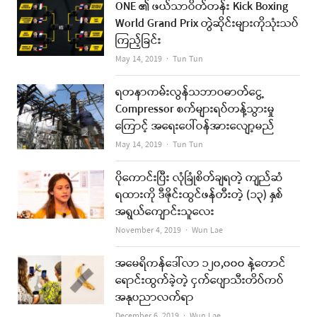
ONE ၏ ဖယ်သာဝိတ်တန်း Kick Boxing
World Grand Prix တွဲဆိုင်းများကိုသုံးသပ်
ကြည့်ခြင်း
Author
May 14, 2019
Tun Tun
ရတနာကမ်းလွန်သဘာဝဓာတ်ငွေ့
Compressor စက်များရပ်တန့်သွားမှု
ကြောင့် အရေးပေါ်ဝန်အားလျော့မည်
Author
May 14, 2019
Tun Tun
ပိုကောင်းပြီး လုံခြုံစိတ်ချရတဲ့ ကျည်ဆံ
ရထားကို ဒီဇိုင်းထွင်ဖန်တီးတဲ့ (၁၃) နှစ်
အရွယ်ကျောင်းသူလေး
Author
November 4, 2019
Wun Lae
အမေရိကန်ဒေါ်လာ ၁၂၀,၀၀၀ နဲ့တောင်
ရောင်းထွက်ခဲ့တဲ့ ငှက်ပျောသီးတိပ်ကပ်
အနုပညာလက်ရာ
Author
December 6, 2019
Wun Lae