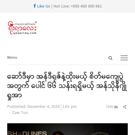
Like Us
| Hot Line: +959 400 000 661
Open
Menu
Menu
search
panel
ဆော်ဒီမှာ အန်ဒီရုဇ်နဲ့ထိုးမယ့် စိတ်မကျေပွဲ
အတွက် ပေါင် ၆၆ သန်းရရှိမယ့် အန်သိုနီဂျို
ရှုအာ
Shar
Published:
December 4, 2019
1:01 pm
2549
Author
this
Zaw Tun
post