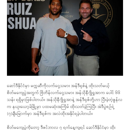
ဆော်ဒီနိုင်ငံမှာ မက္ကဆီကိုလက်ဝှေ့သမား အန်ဒီရုဇ်နဲ့ ထိုးသတ်မယ့်
စိတ်မကျေပွဲအတွက် ဗြိတိန်လက်ဝှေ့သမား အန်သိုနီဂျိုရှုအာက ပေါင် ၆၆
သန်း ရရှိမှာဖြစ်ပါတယ်။ အန်သိုနီဂျိုရှုအာနဲ့ အန်ဒီရုဇ်တို့ဟာ ပြီးခဲ့တဲ့ဇွန်လ
က နယူးယော့ခ်မြို့မှာ ပထမဆုံးအကြိမ် ထိုးသတ်ခဲ့ကြပြီး အဲဒီပွဲစဉ်ရဲ့
(၇)ချီမြောက်မှာ အန်ဒီရုဇ်က အလဲထိုးအနိုင်ရခဲ့ပါတယ်။
စိတ်မကျေပွဲကိုတော့ ဒီဇင်ဘာလ ၇ ရက်နေ့ကျရင် ဆော်ဒီနိုင်ငံမှာ ထိုး