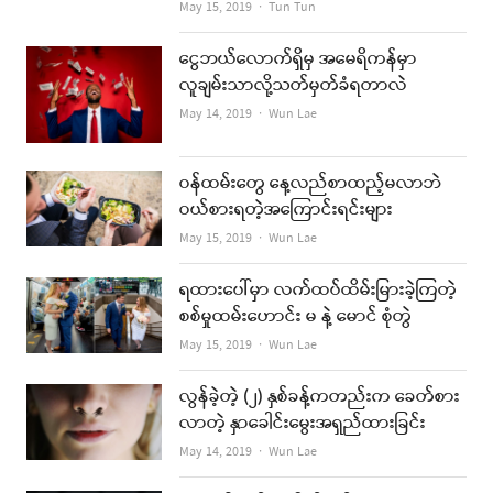
Author
May 15, 2019
Tun Tun
ငွေဘယ်လောက်ရှိမှ အမေရိကန်မှာ
လူချမ်းသာလို့သတ်မှတ်ခံရတာလဲ
Author
May 14, 2019
Wun Lae
ဝန်ထမ်းတွေ နေ့လည်စာထည့်မလာဘဲ
ဝယ်စားရတဲ့အကြောင်းရင်းများ
Author
May 15, 2019
Wun Lae
ရထားပေါ်မှာ လက်ထပ်ထိမ်းမြားခဲ့ကြတဲ့
စစ်မှုထမ်းဟောင်း မ နဲ့ မောင် စုံတွဲ
Author
May 15, 2019
Wun Lae
လွန်ခဲ့တဲ့ (၂) နှစ်ခန့်ကတည်းက ခေတ်စား
လာတဲ့ နှာခေါင်းမွေးအရှည်ထားခြင်း
Author
May 14, 2019
Wun Lae