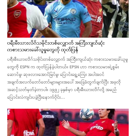
ပရီးမီးယားလိဂ်သမိုင်းတစ်လျှောက် အကြီးကျယ်ဆုံး
ကစားသမားခေါ်ယူမှုတွေကို ထုတ်ပြန်
ပရီးမီးယားလိဂ်သမိုင်းတစ်လျှောက် အကြီးကျယ်ဆုံး ကစားသမားခေါ်ယူမှု
တွေကို ESPN က ထုတ်ပြန်ခဲ့ပါတယ်။ EPSN ဟာ ကစားသမားရဲ့စွမ်း
ဆောင်မှု၊ ဆုဖလားအောင်မြင်မှု၊ ပြောင်းရွှေ့ကြေး အပါအဝင်
အချက်အလက်တော်တော်များများအပေါ် အခြေခံတွက်ချက်ပြီး အခုလို
အဆင့်သတ်မှတ်ခဲ့တာပါ။ ၁၉၉၂ ခုနှစ်မှာ ပရီးမီးယားလိဂ်လို့ အမည်
ပြောင်းလဲကျင်းပခဲ့ပြီးနောက်ပိုင်း…