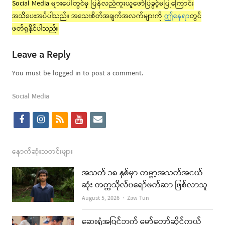
Social Media များပေါ်တွင်မှ ပြန်လည်ကူးယူဖော်ပြခွင့်မပြုကြောင်း
အသိပေးအပ်ပါသည်။ အသေးစိတ်အချက်အလက်များကို
ဤနေရာ
တွင်
ဖတ်ရှုနိုင်ပါသည်။
Leave a Reply
You must be logged in to post a comment.
Social Media
f
i
r
y
e
a
n
s
o
m
c
s
s
u
a
နောက်ဆုံးသတင်းများ
e
t
t
i
အသက် ၁၈ နှစ်မှာ ကမ္ဘာ့အသက်အငယ်
b
a
u
l
ဆုံး တက္ကသိုလ်ပရော်ဖက်ဆာ ဖြစ်လာသူ
o
g
b
Author
August 5, 2026
Zaw Tun
o
r
e
ဆေးရုံအပြင်ဘက် မော်တော်ဆိုင်ကယ်