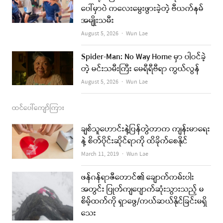
k
a
ပေါ်မှာပဲ ကလေးမွေးဖွားခဲ့တဲ့ ဗီယက်နမ်
အမျိုးသမီး
m
Author
August 5, 2026
Wun Lae
Spider-Man: No Way Home မှာ ပါဝင်ခဲ့
တဲ့ မင်းသမီးကြီး မေရီရီဗီရာ ကွယ်လွန်
Author
August 5, 2026
Wun Lae
ထင်ပေါ်ကျော်ကြား
ချစ်သူဟောင်းနဲ့ပြန်တွဲတာက ကျန်းမာရေး
နဲ့ စိတ်ပိုင်းဆိုင်ရာကို ထိခိုက်စေနိုင်
Author
March 11, 2019
Wun Lae
ဖန်ဂန်ရာဇီတောင်၏ ချောက်ကမ်းပါး
အတွင်း ပြုတ်ကျပျောက်ဆုံးသွားသည့် မ
စိမ့်ထက်ကို ရှာဖွေ/ကယ်ဆယ်နိုင်ခြင်းမရှိ
သေး