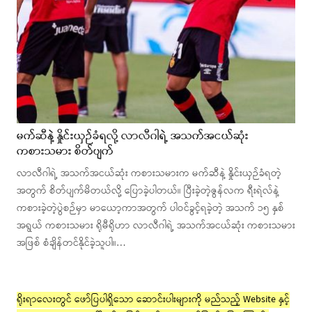
မက်ဆီနဲ့ နှိုင်းယှဉ်ခံရလို့ လာလီဂါရဲ့ အသက်အငယ်ဆုံး
ကစားသမား စိတ်ပျက်
လာလီဂါရဲ့ အသက်အငယ်ဆုံး ကစားသမားက မက်ဆီနဲ့ နှိုင်းယှဉ်ခံရတဲ့
အတွက် စိတ်ပျက်မိတယ်လို့ ပြောခဲ့ပါတယ်။ ပြီးခဲ့တဲ့ဇွန်လက ရီးရဲလ်နဲ့
ကစားခဲ့တဲ့ပွဲစဉ်မှာ မာယော့ကာအတွက် ပါဝင်ခွင့်ရခဲ့တဲ့ အသက် ၁၅ နှစ်
အရွယ် ကစားသမား ရိုမီရိုဟာ လာလီဂါရဲ့ အသက်အငယ်ဆုံး ကစားသမား
အဖြစ် စံချိန်တင်နိုင်ခဲ့သူပါ။…
ရိုးရာလေးတွင် ဖော်ပြပါရှိသော ဆောင်းပါးများကို မည်သည့် Website နှင့်