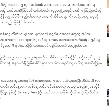
” ဒီလို စာသားတွေ ကို Facebook ပေါ်က အစားအသောက် ဒါမှမဟုတ် လူ့
ာတာကို သတိထားမိကြမယ် ထင်ပါတယ်။ လူမှုအဖွဲ့အစည်းဘက်က ကြည့်မယ်ဆို
ျိန်တွေ သိပ်ပြီး နည်းပါးလာတဲ့ အတွက် အိမ်အရောက် လာပို့ပေးတဲ့ အခုလို
တာလည်း ဖြစ်နိုင်ပါတယ်။
်ဆင့် ကိုယ်မှာယူ၊ ဝယ်ယူလိုက်တဲ့ ပစ္စည်း၊ စားစရာ တွေကို အိမ်အ
ာခြား သွားတာပါ။ အထူးသဖြင့် အွန်လိုင်းကနေ အစားအသောက်ပေ့ခ်ျတွေနဲ့ လူ့
ာင်မှုတွေကို ချိတ်ဆက်ပြီး လုပ်ဆောင် နေကြတာကို တွေ့ရပါတယ်။
တွေကို တကူးတက သွားယူစရာမလိုဘဲ အိမ်အရောက် ရရှိနိုင်သလို ရောင်းချ သူ
ုင်တာမို့ အခုလက်ရှိ မြန်မာနိုင်ငံမှာတော့ ဒါက ရောင်းသူ ဝယ်သူ အဆင်ပြေနေ
ervices တွေ၊ ကိုယ်စားချင်တဲ့ စားစရာတွေက အစ ဝယ်ယူပေးပြီး အိမ်အထိ လာ
်ပါတယ်။ တစ်နေ့ထက် တစ်နေ့ ခက်ခဲ ပင်ပန်းလာတဲ့ လူ့အဖွဲ့အစည်းရဲ့ နေထိုင်
်မှုစနစ်ကို Delivery Fees (ပို့ဆောင်ပေးခ) အဖြစ် ကိုယ် အသုံးပြုလိုက်တဲ့
။