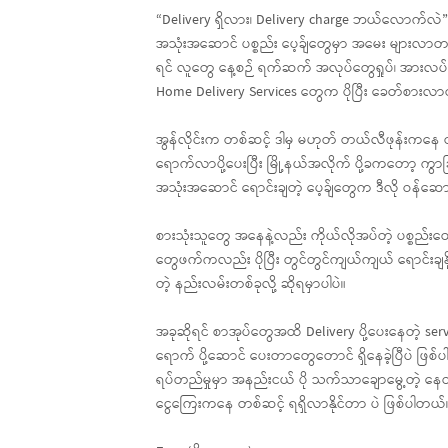
“Delivery ရှိလား၊ Delivery charge ဘယ်လောက်လဲ
အသုံးအဆောင် ပစ္စည်း ပေ့ခ်ျတွေမှာ အမေး များလ
ရင် လူတွေ နေ့စဉ် ရက်ဆက် အလုပ်တွေရှုပ်၊ အားလပ်ခ
Home Delivery Services တွေက ပိုပြီး ခေတ်စားလာ
အွန်လိုင်းက တစ်ဆင့် ဒါမှ မဟုတ် တယ်လီဖုန်းကနေ တစ
ရောက်လာပို့ပေးပြီး မြို့နယ်အလိုက် ပို့ခကတော့ ကွ
အသုံးအဆောင် ရောင်းချတဲ့ ပေ့ခ်ျတွေက ဒီလို ဝန်ဆေ
စားသုံးသူတွေ အနေနဲ့လည်း ကိုယ်လိုအပ်တဲ့ ပစ္စည်း
တွေဖက်ကလည်း ပိုပြီး တွင်တွင်ကျယ်ကျယ် ရောင်းချနိ
တဲ့ နည်းလမ်းတစ်ခုလို့ ဆိုရမှာပါပဲ။
အခုဆိုရင် စာအုပ်တွေအထိ Delivery ပို့ပေးနေတဲ့ s
ရောက် ပို့ဆောင် ပေးတာတွေတောင် ရှိနေခဲ့ပြီပဲ ဖြစ
ရပ်တည်မှုမှာ အနည်းငယ် ပို သက်သာချောမွေ့တဲ့ နေထိုင
ငွေကြေးကနေ တစ်ဆင့် ရရှိလာနိုင်တာ ပဲ ဖြစ်ပါတယ်