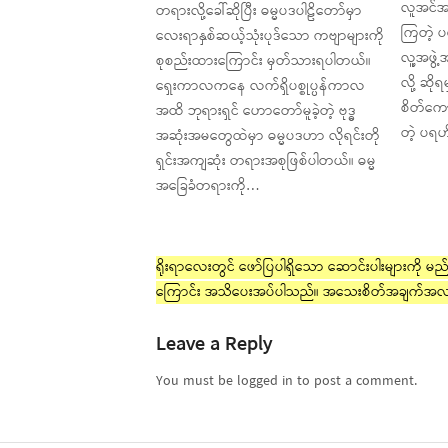
လူအင်အ
တရားလို့ခေါ်ဆိုပြီး ဓမ္မပဒပါဠိတော်မှာ
ကြတဲ့ 
လေးရာနှစ်ဆယ့်သုံးပုဒ်သော ကဗျာများကို
လူ့အဖွ
စုစည်းထားကြောင်း မှတ်သားရပါတယ်။
လို့ ဆိုရ
ရှေးကာလကနေ လက်ရှိပစ္စုပ္ပန်ကာလ
စိတ်ကော
အထိ ဘုရားရှင် ဟောတော်မူခဲ့တဲ့ ဗုဒ္ဓ
တဲ့ ပရဟိ
အဆုံးအမတွေထဲမှာ ဓမ္မပဒဟာ လိုရင်းတို
ရှင်းအကျဆုံး တရားအစုဖြစ်ပါတယ်။ ဓမ္မ
အခြေခံတရားကို…
ရိုးရာလေးတွင် ဖော်ပြပါရှိသော ဆောင်းပါးများကို မည်သ
ကြောင်း အသိပေးအပ်ပါသည်။ အသေးစိတ်အချက်အလ
Leave a Reply
You must be logged in to post a comment.