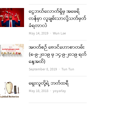
ငွေဘယ်လောက်ရှိမှ အမေရိ
ကန်မှာ လူချမ်းသာလို့သတ်မှတ်
ခံရတာလဲ
Author
May 14, 2019
Wun Lae
အပတ်စဉ် ဗေဒင်ဟောစာတမ်း
(၈-၉-၂၀၁၉ မှ ၁၄-၉-၂၀၁၉ ရက်
နေ့အထိ)
Author
September 8, 2019
Tun Tun
ရှေးလူတို့ရဲ့ ဘက်ထရီ
Author
May 18, 2018
yoyarlay