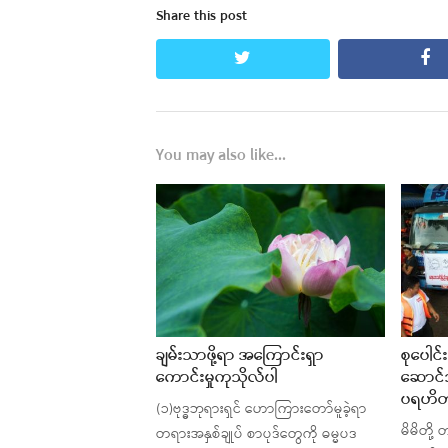
Share this post
twitter
fa
You may also like...
ချမ်းသာဖို့ရာ အကြောင်းရှာ
စုပေါင
ကောင်းမှုကုသိုလ်ပါ
ဆောင်သ
ပရဟိတ 
(၁)ဗုဒ္ဓဘုရားရှင် ဟောကြားတော်မူခဲ့ရာ
မိမိတို့
တရားအနှစ်ချုပ် စာပုဒ်တွေကို ဓမ္မပဒ