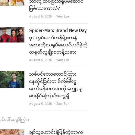
b
a
u
l
ဘာလို့ ထပ်ပြီးသရုပ်မဆောင်
ဖြစ်သေးတာလဲ?
o
g
b
Author
August 6, 2026
Wun Lae
o
r
e
k
a
Spider-Man: Brand New Day
မှာ တွမ်ဟော်လန်ရဲ့စတန့်
m
အစားထိုးသရုပ်ဆောင်လုပ်ခဲ့တဲ့
တရုတ်လူမျိုးစတန့်သမား
Author
August 6, 2026
Wun Lae
သစ်ပင်တောတောင်ကြား
နေထိုင်ခြင်းက စိတ်ဖိစီးမှု
ဟော်မုန်းပမာဏကို လျှော့ချ
ပေးနိုင်ကြောင်းတွေ့ရှိ
Author
August 6, 2026
Zaw Tun
င်ပေါ်ကျော်ကြား
ချစ်သူဟောင်းနဲ့ပြန်တွဲတာက