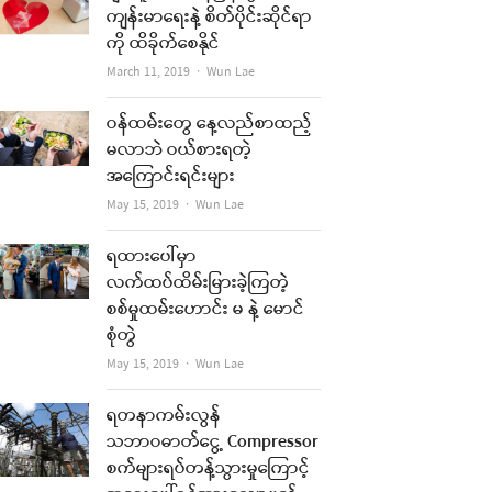
ကျန်းမာရေးနဲ့ စိတ်ပိုင်းဆိုင်ရာ
ကို ထိခိုက်စေနိုင်
Author
March 11, 2019
Wun Lae
ဝန်ထမ်းတွေ နေ့လည်စာထည့်
မလာဘဲ ဝယ်စားရတဲ့
အကြောင်းရင်းများ
Author
May 15, 2019
Wun Lae
ရထားပေါ်မှာ
လက်ထပ်ထိမ်းမြားခဲ့ကြတဲ့
စစ်မှုထမ်းဟောင်း မ နဲ့ မောင်
စုံတွဲ
Author
May 15, 2019
Wun Lae
ရတနာကမ်းလွန်
သဘာဝဓာတ်ငွေ့ Compressor
စက်များရပ်တန့်သွားမှုကြောင့်