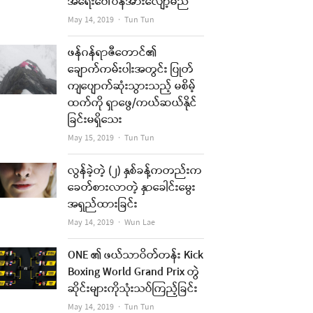
အရေးပေါ်ဝန်အားလျော့မည်
Author
May 14, 2019
Tun Tun
ဖန်ဂန်ရာဇီတောင်၏
ချောက်ကမ်းပါးအတွင်း ပြုတ်
ကျပျောက်ဆုံးသွားသည့် မစိမ့်
ထက်ကို ရှာဖွေ/ကယ်ဆယ်နိုင်
ခြင်းမရှိသေး
Author
May 15, 2019
Tun Tun
လွန်ခဲ့တဲ့ (၂) နှစ်ခန့်ကတည်းက
ခေတ်စားလာတဲ့ နှာခေါင်းမွေး
အရှည်ထားခြင်း
Author
May 14, 2019
Wun Lae
ONE ၏ ဖယ်သာဝိတ်တန်း Kick
Boxing World Grand Prix တွဲ
ဆိုင်းများကိုသုံးသပ်ကြည့်ခြင်း
Author
May 14, 2019
Tun Tun