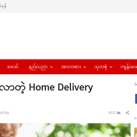
ရန်
ဗေဒင်
နည်းပညာ
အားကစား
သုတစုံ
ကျန်းမာ
ားလာတဲ့ Home Delivery
S
hor
Sha
arlay
3622
န
this
pos