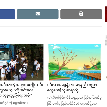
cebook
email
print
်းအင်အားနဲ့ အများအကျိုးထမ်း
မင်္ဂလာအမွေနဲ့ ဘဝနေနည်း ပညာ
ွားမယ့် “တို့ အင်အား
တွေပေးခဲ့သူ ဆရာသို့
လူမှုကူညီရေး အဖွဲ့”
(၁)ကိုဗစ်ဗိုင်းရပ်စ်အန္တရာယ် ခြိမ်းခြောက်မှု
 တတ်နိုင်တဲ့ ငွေအင်အား၊
ကြီးတစ်ခု မြန်မာနိုင်ငံထဲ ရောက်ရှိလာ