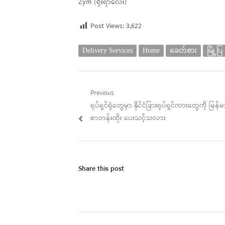
Zym (ရိုးရာလေး)
Post Views:
3,622
Delivery Services
Home
ခေတ်စား
မြို့ပြ
Post
Previous
Previous
ရုပ်ရှင်ရုံတွေမှာ နိုင်ငံခြားရုပ်ရှင်ကားတွေကို မြန်မ
navigation
post:
စာတန်းထိုး ပေးသင့်သလား
Share this post