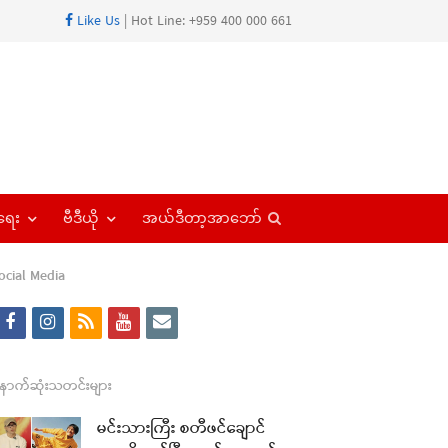
Like Us
| Hot Line: +959 400 000 661
Open
ရေး
ဗီဒီယို
အယ်ဒီတာ့အာဘော်
search
panel
ocial Media
f
i
r
y
e
a
n
s
o
m
re
c
s
s
u
a
ောက်ဆုံးသတင်းများ
t
e
t
t
i
မင်းသားကြီး စတီဖင်ချောင်