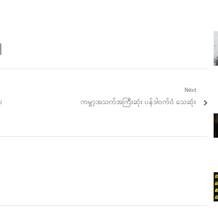
Next
Next
ာ
ကမ္ဘာ့အသက်အကြီးဆုံး ပန်ဒါဝက်ဝံ သေဆုံး
post: