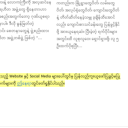
ားနဲ့ လောကကြီးကို အလှဆင်နေ
ကတည်းက မြို့ရွာတွေပိတ်၊ လမ်းတွေ
ပရဟိတ အဖွဲ့တွေ ရှိနေတာဟာ
ပိတ်၊ အလုပ်ရုံတွေပိတ်၊ ကျောင်းတွေပိတ်
ဲ့အစည်းအတွက်တော့ ဂုဏ်ယူစရာ
နဲ့ တိတ်ဆိတ်နေခဲ့သမျှ ခုချိန်ထိအောင်
မှာပါ။ ဒီလို မွန်မြတ်တဲ့
လည်း ကျောင်းစာသင်ခန်းတွေ ပြန်ဖွင့်နိုင်
င်း စေတနာတွေနဲ့ ဖွဲ့စည်းထား
ဖို့ အားယူနေရဆဲ။ ပြီးခဲ့တဲ့ ရက်ပိုင်းများ
တ အဖွဲ့တစ်ဖွဲ့ ဖြစ်တဲ့ “…
အတွင်းထိ လူစုလူဝေး ရှောင်ရှားဖို့၊ လူ ၅
ဦးထက်ပိုစုပြီး…
ည့် Website နှင့် Social Media များပေါ်တွင်မှ ပြန်လည်ကူးယူဖော်ပြခွင့်မပြု
က်များကို
ဤနေရာ
တွင်ဖတ်ရှုနိုင်ပါသည်။