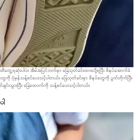
ထိတွေ့ရဆုံးပါပဲ။ အိမ်အပြင်ဘက်မှာ ခြေသုတ်ခင်းထားလို့ရပြီး ဖိနပ်အောက်ခံ
တွေကို ပုံမှန်သန့်စင်ပေးသင့်ပါတယ်။ ခြေသုတ်ခင်းမှာ ဖိနပ်တွေကို ပွတ်တိုက်ပြီး
 ချက်ချင်းသွားပြီး ခြေထောက်ကို သန့်စင်ပေးသင့်ပါတယ်။
ပါ