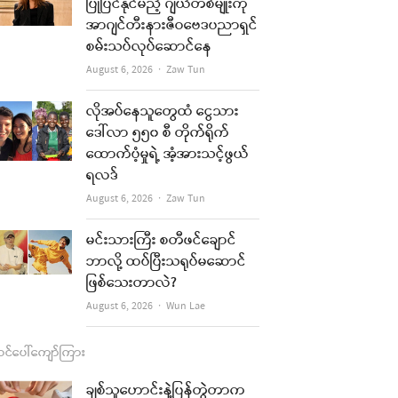
b
a
u
l
ပြုပြင်နိုင်မည့် ဂျယ်တစ်မျိုးကို
အာဂျင်တီးနားဇီဝဗေဒပညာရှင်
o
g
b
စမ်းသပ်လုပ်ဆောင်နေ
o
r
e
Author
August 6, 2026
Zaw Tun
k
a
လိုအပ်နေသူတွေထံ ငွေသား
m
ဒေါ်လာ ၅၅၀ စီ တိုက်ရိုက်
ထောက်ပံ့မှုရဲ့ အံ့အားသင့်ဖွယ်
ရလဒ်
Author
August 6, 2026
Zaw Tun
မင်းသားကြီး စတီဖင်ချောင်
ဘာလို့ ထပ်ပြီးသရုပ်မဆောင်
ဖြစ်သေးတာလဲ?
Author
August 6, 2026
Wun Lae
င်ပေါ်ကျော်ကြား
ချစ်သူဟောင်းနဲ့ပြန်တွဲတာက