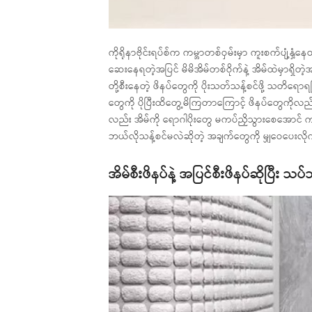
ကိုရိုနာဗိုင်းရပ်စ်က ကမ္ဘာတစ်ဝှမ်းမှာ ကူးစက်ပျံ့န
ဆေးနေရတဲ့အပြင် မိမိအိမ်တစ်ဝိုက်နဲ့ အိမ်ထဲမှာရ
တို့စီးနေတဲ့ ဖိနပ်တွေကို ပိုးသတ်သန့်စင်ဖို့ သတိရေ
တွေကို ပိုပြီးထိတွေ့မိကြတာကြောင့် ဖိနပ်တွေကိုလည
လည်း အိမ်ကို ရောဂါပိုးတွေ မကပ်ညှိသွားစေအောင် က
ဘယ်လိုသန့်စင်မလဲဆိုတဲ့ အချက်တွေကို မျှဝေပေးလိ
အိမ်စီးဖိနပ်နဲ့ အပြင်စီးဖိနပ်ဆိုပြီး သပ