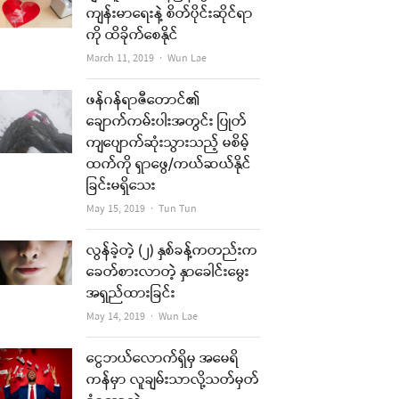
ကျန်းမာရေးနဲ့ စိတ်ပိုင်းဆိုင်ရာ
ကို ထိခိုက်စေနိုင်
Author
March 11, 2019
Wun Lae
ဖန်ဂန်ရာဇီတောင်၏
ချောက်ကမ်းပါးအတွင်း ပြုတ်
ကျပျောက်ဆုံးသွားသည့် မစိမ့်
ထက်ကို ရှာဖွေ/ကယ်ဆယ်နိုင်
ခြင်းမရှိသေး
Author
May 15, 2019
Tun Tun
လွန်ခဲ့တဲ့ (၂) နှစ်ခန့်ကတည်းက
ခေတ်စားလာတဲ့ နှာခေါင်းမွေး
အရှည်ထားခြင်း
Author
May 14, 2019
Wun Lae
ငွေဘယ်လောက်ရှိမှ အမေရိ
ကန်မှာ လူချမ်းသာလို့သတ်မှတ်