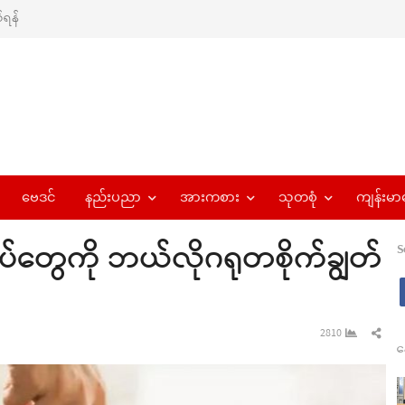
ရန်
ဗေဒင်
နည်းပညာ
အားကစား
သုတစုံ
ကျန်းမာ
်တွေကို ဘယ်လိုဂရုတစိုက်ချွတ်
S
Sha
2810
န
this
pos