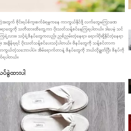
ှံ့နေတဲ့အတွက် ဗိုင်းရပ်စ်ကူးစက်ခံရမှုကနေ ကာကွယ်နိုင်ဖို့ လက်တွေမကြာခဏ
ှိတဲ့အရာတွေကို သတိထားထိတွေ့ကာ ပိုးသတ်သန့်စင်နေကြရပါတယ်။ ဒါပေမဲ့ သင်
ာရကြရဲ့လား။ သင့်ရဲ့ဖိနပ်တွေကလည်း ညစ်ညမ်းတဲ့နေရာ၊ ရောဂါပိုးရှိနိုင်တဲ့နေရာ
်း အချိန်ရရင် ပိုးသတ်သန့်စင်ပေးသင့်ပါတယ်။ ဖိနပ်တွေကို သန့်စင်တာက
ာကွယ်တဲ့သဘောပါပဲ။ အိမ်ရောက်တာနဲ့ ဖိနပ်တွေကို ဘယ်လိုချွတ်ပြီး ဖိနပ်ကို
ုက်ရပါတယ်။
်သပ်ခွဲထားပါ