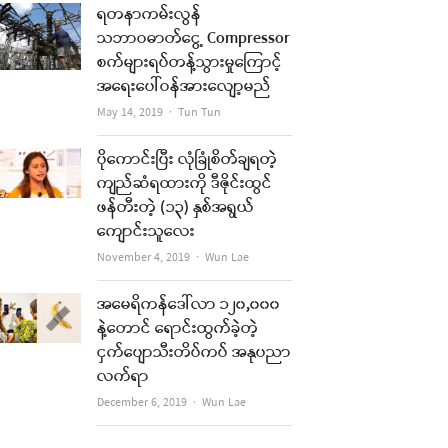
ရတနာကမ်းလွန်
သဘာဝဓာတ်ငွေ့ Compressor
စက်များရပ်တန့်သွားမှုကြောင့်
အရေးပေါ်ဝန်အားလျော့မည်
Author
May 14, 2019
Tun Tun
ပိုကောင်းပြီး လုံခြုံစိတ်ချရတဲ့
ကျည်ဆံရထားကို ဒီဇိုင်းထွင်
ဖန်တီးတဲ့ (၁၃) နှစ်အရွယ်
ကျောင်းသူလေး
Author
November 4, 2019
Wun Lae
အမေရိကန်ဒေါ်လာ ၁၂၀,၀၀၀
နဲ့တောင် ရောင်းထွက်ခဲ့တဲ့
ငှက်ပျောသီးတိပ်ကပ် အနုပညာ
လက်ရာ
Author
December 6, 2019
Wun Lae