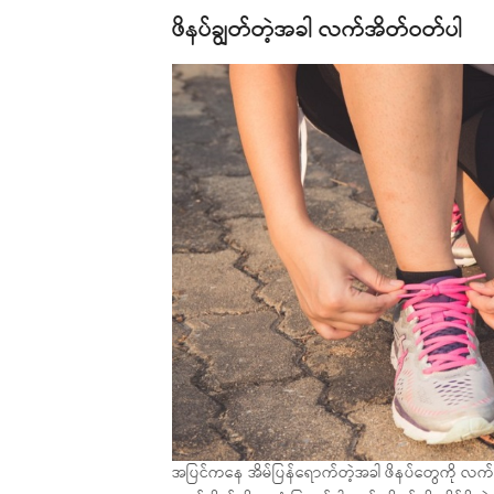
ဖိနပ်ချွတ်တဲ့အခါ လက်အိတ်ဝတ်ပါ
အပြင်ကနေ အိမ်ပြန်ရောက်တဲ့အခါ ဖိနပ်တွေကို လက်