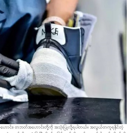
တ်ဟောင်း၊ တဘတ်အဟောင်းတို့ကို အသုံးပြုလို့ရပါတယ်။ အလွယ်တကူရနိုင်တဲ့