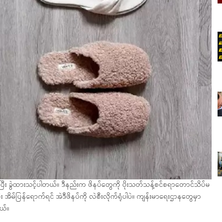
်ဆိုပြီး ခွဲထားသင့်ပါတယ်။ ဒီနည်းက ဖိနပ်တွေကို ပိုးသတ်သန့်စင်စရာတောင်သိပ်မ
း အိမ်ပြန်ရောက်ရင် အဲဒီဖိနပ်ကို လဲစီးလိုက်ရုံပါပဲ။ ကျန်းမာရေးဌာနတွေမှာ
ယ်။