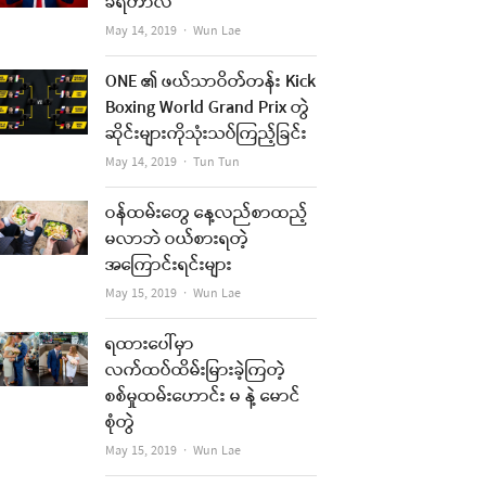
ခံရတာလဲ
Author
May 14, 2019
Wun Lae
ONE ၏ ဖယ်သာဝိတ်တန်း Kick
Boxing World Grand Prix တွဲ
ဆိုင်းများကိုသုံးသပ်ကြည့်ခြင်း
Author
May 14, 2019
Tun Tun
ဝန်ထမ်းတွေ နေ့လည်စာထည့်
မလာဘဲ ဝယ်စားရတဲ့
အကြောင်းရင်းများ
Author
May 15, 2019
Wun Lae
ရထားပေါ်မှာ
လက်ထပ်ထိမ်းမြားခဲ့ကြတဲ့
စစ်မှုထမ်းဟောင်း မ နဲ့ မောင်
စုံတွဲ
Author
May 15, 2019
Wun Lae