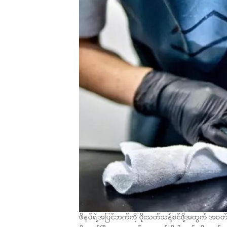
ဖိနပ်ရဲ့အပြင်ဘက်ကို ပိုးသတ်သန့်စင်ဖို့အတွက် အဝ