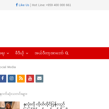
Like Us
| Hot Line: +959 400 000 661
Open
ရေး
ဗီဒီယို
အယ်ဒီတာ့အာဘော်
search
panel
ocial Media
f
i
r
y
e
a
n
s
o
m
re
c
s
s
u
a
ောက်ဆုံးသတင်းများ
t
e
t
t
i
နှလုံးကို ကိုယ်တိုင်ပြန်လည်