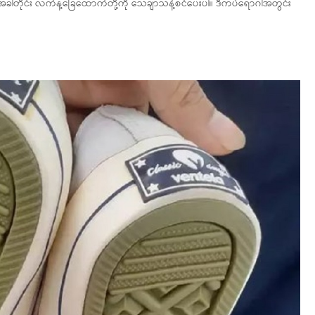
ဲ့အခါတိုင်း လက်နဲ့ခြေထောက်တို့ကို သေချာသန့်စင်ပေးပါ။ ဒီကပ်ရောဂါအတွင်း