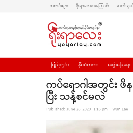
သတင်းများ
ရိုးရာလေးအကြောင်း
ဆက်သွယ်
ပြည်တွင်း
နိုင်ငံတကာ
ဖျော်ဖြေရေး
ကပ်ရောဂါအတွင်း ဖိနပ
ပြီး သန့်စင်မလဲ
Author
Published:
June 26, 2020
1:16 pm
Wun Lae