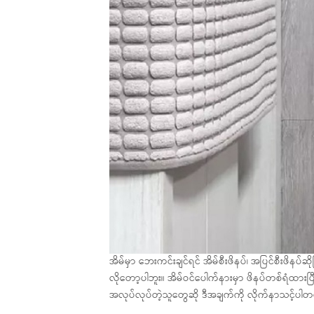
အိမ်မှာ ဘေးကင်းချင်ရင် အိမ်စီးဖိနပ်၊ အပြင်စီးဖိနပ
လိုတော့ပါဘူး။ အိမ်ဝင်ပေါက်နားမှာ ဖိနပ်တစ်ရံထားပြီ
အလုပ်လုပ်တဲ့သူတွေဆို ဒီအချက်ကို လိုက်နာသင့်ပါတ