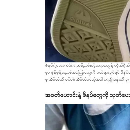
ဖိနပ်ရဲ့အောက်ခံက ညစ်ညမ်းတဲ့အရာတွေနဲ့ တိုက်ရိုက်
မှာ ဖုန်မှုန့်အညစ်အကြေးတွေကို ဖယ်ရှားချင်ရင် ဖိနပ်
မှ အိမ်ထဲကို ဝင်ပါ။ အိမ်ထဲဝင်တဲ့အခါ ရေချိုးခန်းကို
အဝတ်ဟောင်းနဲ့ ဖိနပ်တွေကို သုတ်ပေး