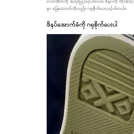
လက်အိတ်ကို အသုံးပြုသင့်ပါတယ်။ ဖိနပ်ကို ကိုင်မိတ
မှာ ခြေထောက်ကိုလည်း ဂရုစိုက်ပေးသင့်ပါတယ်။
ဖိနပ်အောက်ခံကို ဂရုစိုက်ပေးပါ