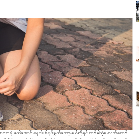
ဗလာနဲ့ မထိအောင် နေပါ။ ဖိနပ်ချွတ်တော့မယ်ဆိုရင် တစ်ခါသုံးပလတ်စတစ်