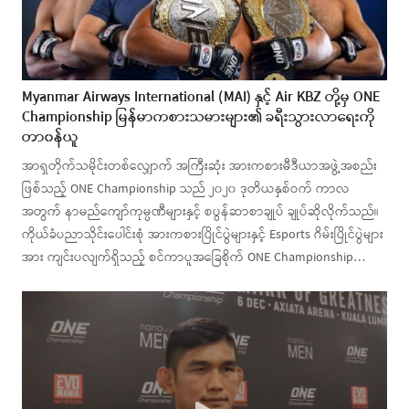
Myanmar Airways International (MAI) နှင့် Air KBZ တို့မှ ONE
Championship မြန်မာကစားသမားများ၏ ခရီးသွားလာရေးကို
တာ၀န်ယူ
အာရှတိုက်သမိုင်းတစ်လျှောက် အကြီးဆုံး အားကစားမီဒီယာအဖွဲ့အစည်း
ဖြစ်သည့် ONE Championship သည် ၂၀၂၀ ဒုတိယနှစ်ဝက် ကာလ
အတွက် နာမည်ကျော်ကုမ္ပဏီများနှင့် စပွန်ဆာစာချုပ် ချုပ်ဆိုလိုက်သည်။
ကိုယ်ခံပညာသိုင်းပေါင်းစုံ အားကစားပြိုင်ပွဲများနှင့် Esports ဂိမ်းပြိုင်ပွဲများ
အား ကျင်းပလျက်ရှိသည့် စင်ကာပူအခြေစိုက် ONE Championship…