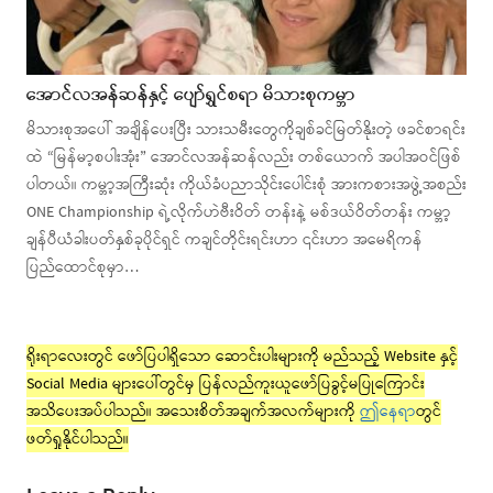
အောင်လအန်ဆန်နှင့် ပျော်ရွှင်စရာ မိသားစုကမ္ဘာ
မိသားစုအပေါ် အချိန်ပေးပြီး သားသမီးတွေကိုချစ်ခင်မြတ်နိုးတဲ့ ဖခင်စာရင်း
ထဲ “မြန်မာ့စပါးအုံး” အောင်လအန်ဆန်လည်း တစ်ယောက် အပါအဝင်ဖြစ်
ပါတယ်။ ကမ္ဘာ့အကြီးဆုံး ကိုယ်ခံပညာသိုင်းပေါင်းစုံ အားကစားအဖွဲ့အစည်း
ONE Championship ရဲ့လိုက်ဟဲဗီးဝိတ် တန်းနဲ့ မစ်ဒယ်ဝိတ်တန်း ကမ္ဘာ့
ချန်ပီယံခါးပတ်နှစ်ခုပိုင်ရှင် ကချင်တိုင်းရင်းဟာ ၎င်းဟာ အမေရိကန်
ပြည်ထောင်စုမှာ…
ရိုးရာလေးတွင် ဖော်ပြပါရှိသော ဆောင်းပါးများကို မည်သည့် Website နှင့်
Social Media များပေါ်တွင်မှ ပြန်လည်ကူးယူဖော်ပြခွင့်မပြုကြောင်း
အသိပေးအပ်ပါသည်။ အသေးစိတ်အချက်အလက်များကို
ဤနေရာ
တွင်
ဖတ်ရှုနိုင်ပါသည်။