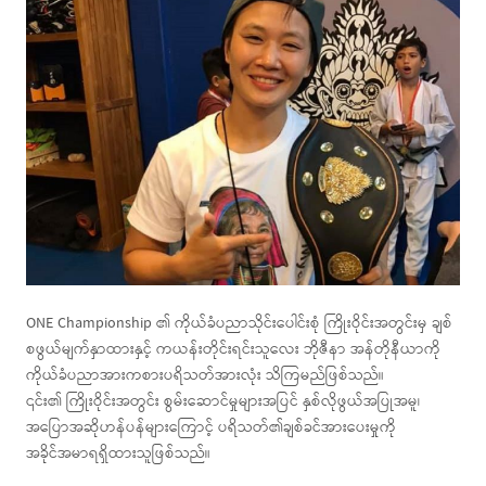
ONE Championship ၏ ကိုယ်ခံပညာသိုင်းပေါင်းစုံ ကြိုးဝိုင်းအတွင်းမှ ချစ်
စဖွယ်မျက်နှာထားနှင့် ကယန်းတိုင်းရင်းသူလေး ဘိုဇီနာ အန်တိုနီယာကို
ကိုယ်ခံပညာအားကစားပရိသတ်အားလုံး သိကြမည်ဖြစ်သည်။
၎င်း၏ ကြိုးဝိုင်းအတွင်း စွမ်းဆောင်မှုများအပြင် နှစ်လိုဖွယ်အပြုအမူ၊
အပြောအဆိုဟန်ပန်များကြောင့် ပရိသတ်၏ချစ်ခင်အားပေးမှုကို
အခိုင်အမာရရှိထားသူဖြစ်သည်။