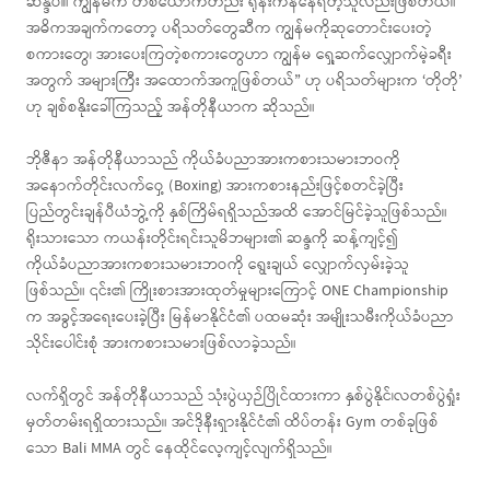
ဆန္ဒပါ။ ကျွန်မက တစ်ယောက်တည်း ရုန်းကန်နေရတဲ့သူလည်းဖြစ်တယ်။
အဓိကအချက်ကတော့ ပရိသတ်တွေဆီက ကျွန်မကိုဆုတောင်းပေးတဲ့
စကားတွေ၊ အားပေးကြတဲ့စကားတွေဟာ ကျွန်မ ရှေ့ဆက်လျှောက်မဲ့ခရီး
အတွက် အများကြီး အထောက်အကူဖြစ်တယ်” ဟု ပရိသတ်များက ‘တိုတို’
ဟု ချစ်စနိုးခေါ်ကြသည့် အန်တိုနီယာက ဆိုသည်။
ဘိုဇီနာ အန်တိုနီယာသည် ကိုယ်ခံပညာအားကစားသမားဘဝကို
အနောက်တိုင်းလက်ဝှေ့ (Boxing) အားကစားနည်းဖြင့်စတင်ခဲ့ပြီး
ပြည်တွင်းချန်ပီယံဘွဲ့ကို နှစ်ကြိမ်ရရှိသည်အထိ အောင်မြင်ခဲ့သူဖြစ်သည်။
ရိုးသားသော ကယန်းတိုင်းရင်းသူမိဘများ၏ ဆန္ဒကို ဆန့်ကျင့်၍
ကိုယ်ခံပညာအားကစားသမားဘဝကို ရွေးချယ် လျှောက်လှမ်းခဲ့သူ
ဖြစ်သည်။ ၎င်း၏ ကြိုးစားအားထုတ်မှုများကြောင့် ONE Championship
က အခွင့်အရေးပေးခဲ့ပြီး မြန်မာနိုင်ငံ၏ ပထမဆုံး အမျိုးသမီးကိုယ်ခံပညာ
သိုင်းပေါင်းစုံ အားကစားသမားဖြစ်လာခဲ့သည်။
လက်ရှိတွင် အန်တိုနီယာသည် သုံးပွဲယှဉ်ပြိုင်ထားကာ နှစ်ပွဲနိုင်၊လတစ်ပွဲရှုံး
မှတ်တမ်းရရှိထားသည်။ အင်ဒိုနီးရှားနိုင်ငံ၏ ထိပ်တန်း Gym တစ်ခုဖြစ်
သော Bali MMA တွင် နေထိုင်လေ့ကျင့်လျက်ရှိသည်။