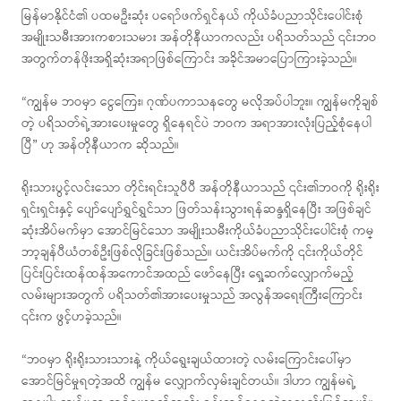
မြန်မာနိုင်ငံ၏ ပထမဦးဆုံး ပရော်ဖက်ရှင်နယ် ကိုယ်ခံပညာသိုင်းပေါင်းစုံ
အမျိုးသမီးအားကစားသမား အန်တိုနီယာကလည်း ပရိသတ်သည် ၎င်းဘဝ
အတွက်တန်ဖိုးအရှိဆုံးအရာဖြစ်ကြောင်း အခိုင်အမာပြောကြားခဲ့သည်။
“ကျွန်မ ဘဝမှာ ငွေကြေး၊ ဂုဏ်ပကာသနတွေ မလိုအပ်ပါဘူး။ ကျွန်မကိုချစ်
တဲ့ ပရိသတ်ရဲ့အားပေးမှုတွေ ရှိနေရင်ပဲ ဘဝက အရာအားလုံးပြည့်စုံနေပါ
ပြီ” ဟု အန်တိုနီယာက ဆိုသည်။
ရိုးသားပွင့်လင်းသော တိုင်းရင်းသူပီပီ အန်တိုနီယာသည် ၎င်း၏ဘဝကို ရိုးရိုး
ရှင်းရှင်းနှင့် ပျော်ပျော်ရွှင်ရွှင်သာ ဖြတ်သန်းသွားရန်ဆန္ဒရှိနေပြီး အဖြစ်ချင်
ဆုံးအိပ်မက်မှာ အောင်မြင်သော အမျိုးသမီးကိုယ်ခံပညာသိုင်းပေါင်းစုံ ကမ္
ဘာ့ချန်ပီယံတစ်ဦးဖြစ်လိုခြင်းဖြစ်သည်။ ယင်းအိပ်မက်ကို ၎င်းကိုယ်တိုင်
ပြင်းပြင်းထန်ထန်အကောင်အထည် ဖော်နေပြီး ရှေ့ဆက်လျှောက်မည့်
လမ်းများအတွက် ပရိသတ်၏အားပေးမှုသည် အလွန်အရေးကြီးကြောင်း
၎င်းက ဖွင့်ဟခဲ့သည်။
“ဘဝမှာ ရိုးရိုးသားသားနဲ့ ကိုယ်ရွေးချယ်ထားတဲ့ လမ်းကြောင်းပေါ်မှာ
အောင်မြင်မှုရတဲ့အထိ ကျွန်မ လျှောက်လှမ်းချင်တယ်။ ဒါဟာ ကျွန်မရဲ့