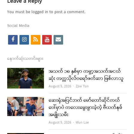
Leave a Reply
You must be logged in to post a comment.
Social Media
f
i
r
y
e
a
n
s
o
m
c
s
s
u
a
နောက်ဆုံးသတင်းများ
e
t
t
i
အသက် ၁၈ နှစ်မှာ ကမ္ဘာ့အသက်အငယ်
b
a
u
l
ဆုံး တက္ကသိုလ်ပရော်ဖက်ဆာ ဖြစ်လာသူ
o
g
b
Author
August 5, 2026
Zaw Tun
o
r
e
ဆေးရုံအပြင်ဘက် မော်တော်ဆိုင်ကယ်
k
a
ပေါ်မှာပဲ ကလေးမွေးဖွားခဲ့တဲ့ ဗီယက်နမ်
အမျိုးသမီး
m
Author
August 5, 2026
Wun Lae