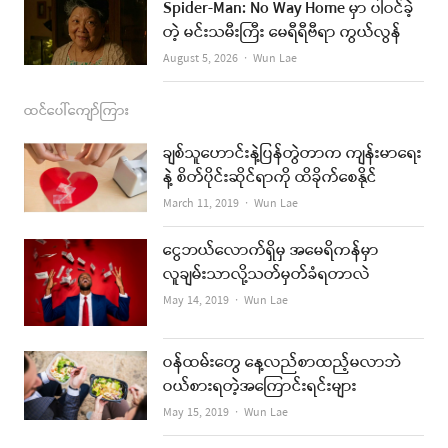
Spider-Man: No Way Home မှာ ပါဝင်ခဲ့
တဲ့ မင်းသမီးကြီး မေရီရီဗီရာ ကွယ်လွန်
Author
August 5, 2026
Wun Lae
ထင်ပေါ်ကျော်ကြား
ချစ်သူဟောင်းနဲ့ပြန်တွဲတာက ကျန်းမာရေး
နဲ့ စိတ်ပိုင်းဆိုင်ရာကို ထိခိုက်စေနိုင်
Author
March 11, 2019
Wun Lae
ငွေဘယ်လောက်ရှိမှ အမေရိကန်မှာ
လူချမ်းသာလို့သတ်မှတ်ခံရတာလဲ
Author
May 14, 2019
Wun Lae
ဝန်ထမ်းတွေ နေ့လည်စာထည့်မလာဘဲ
ဝယ်စားရတဲ့အကြောင်းရင်းများ
Author
May 15, 2019
Wun Lae