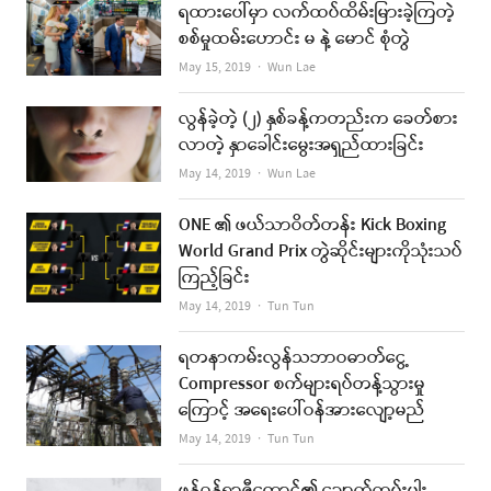
ရထားပေါ်မှာ လက်ထပ်ထိမ်းမြားခဲ့ကြတဲ့
စစ်မှုထမ်းဟောင်း မ နဲ့ မောင် စုံတွဲ
Author
May 15, 2019
Wun Lae
လွန်ခဲ့တဲ့ (၂) နှစ်ခန့်ကတည်းက ခေတ်စား
လာတဲ့ နှာခေါင်းမွေးအရှည်ထားခြင်း
Author
May 14, 2019
Wun Lae
ONE ၏ ဖယ်သာဝိတ်တန်း Kick Boxing
World Grand Prix တွဲဆိုင်းများကိုသုံးသပ်
ကြည့်ခြင်း
Author
May 14, 2019
Tun Tun
ရတနာကမ်းလွန်သဘာဝဓာတ်ငွေ့
Compressor စက်များရပ်တန့်သွားမှု
ကြောင့် အရေးပေါ်ဝန်အားလျော့မည်
Author
May 14, 2019
Tun Tun