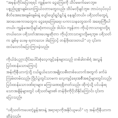
“အမှန်တိုင်းပြောရရင် ကျွန်မက ငွေကြေးကို သိပ်မမက်မောဘူး။
ပစ္စည်းဥစ္စာချမ်းသာကြွယ်ဝတာတွေလည်း သိပ်မလိုချင်ဘူး။ ဘာပဲလုပ်လုပ်
စိတ်အေးအေးချမ်းချမ်းနဲ့ ပျော်ပျော်ရွှင်ရွှင်နဲ့ နေချင်တယ်။ ပရိသတ်တွေရဲ့
အားပေးစကားတွေက ငွေရေးကြေးရေး ၊ပကာသနတွေထက် အရေးကြီးပါ
တယ်။ ကျွန်မအလိုချင်ဆုံးကလည်း ဒါပါပဲ။ ကျန်တာ ကိုယ့်ဘာသာရှာလို့ရ
တယ်လေ။ ပရိသတ်အားပေးမှုဆိုတာ ကိုယ့်ဘာသာရှာလို့မရဘူး။ ပရိသတ်
က ချစ်မှ ပေးမှ ရတာလေ။ ဒါကြောင့် တန်ဖိုးထားတယ်” ဟု ၎င်းက
ထပ်လောင်းပြောကြားခဲ့သည်။
ကိုယ်ခံပညာသိုင်းပေါင်းစုံလေ့ကျင့်ခန်းများသည် တစ်ခါတစ်ရံ အလွန်
ပြင်းထန်သောကြောင့်
အန်တိုနီယာကဲ့သို့ ငယ်ရွယ်သောအမျိုးသမီးတစ်ယောက်အတွက် ခက်ခဲ
ကြမ်းတမ်းသည်။ ပြိုင်ပွဲတွင်သာမက လေ့ကျင့်ရေးအစီအစဉ်များတွင်လည်း
ပြင်းထန်သောဒဏ်ရာများ မကြာခဏရရှိတတ်သည်။ ထိုကဲ့သို့ ပင်ပန်းရ
သောအချိန်များတွင် ပရိသတ်များ၏ တန်ဖိုးကိုပိုသိနိုင်ကြောင်း ၎င်းက
ပြောသည်။
“ပရိသတ်ကပေးတဲ့ခွန်အားနဲ့ အရာရာကိုအနိုင်ယူမယ်” ဟု အန်တိုနီယာက
ဆိုခဲ့သည်။