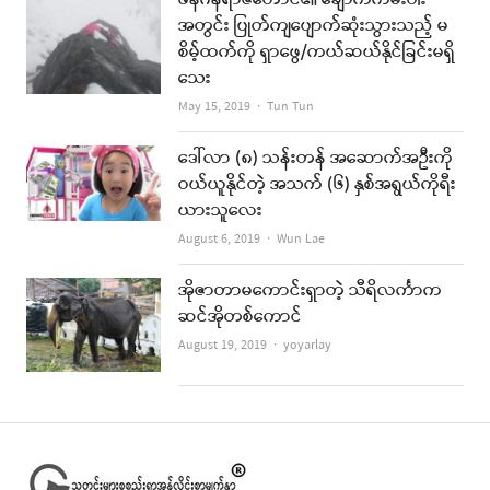
ဖန်ဂန်ရာဇီတောင်၏ ချောက်ကမ်းပါး
အတွင်း ပြုတ်ကျပျောက်ဆုံးသွားသည့် မ
စိမ့်ထက်ကို ရှာဖွေ/ကယ်ဆယ်နိုင်ခြင်းမရှိ
သေး
Author
May 15, 2019
Tun Tun
ဒေါ်လာ (၈) သန်းတန် အဆောက်အဦးကို
ဝယ်ယူနိုင်တဲ့ အသက် (၆) နှစ်အရွယ်ကိုရီး
ယားသူလေး
Author
August 6, 2019
Wun Lae
အိုဇာတာမကောင်းရှာတဲ့ သီရိလင်္ကာက
ဆင်အိုတစ်ကောင်
Author
August 19, 2019
yoyarlay