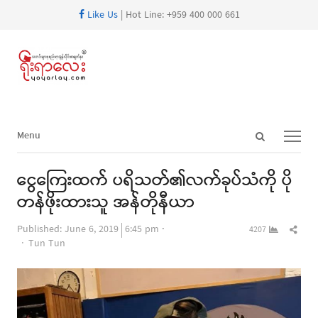
Like Us
| Hot Line: +959 400 000 661
Open
Menu
Menu
search
panel
ငွေကြေးထက် ပရိသတ်၏လက်ခုပ်သံကို ပို
တန်ဖိုးထားသူ အန်တိုနီယာ
Shar
Published:
June 6, 2019
6:45 pm
4207
Author
this
Tun Tun
post