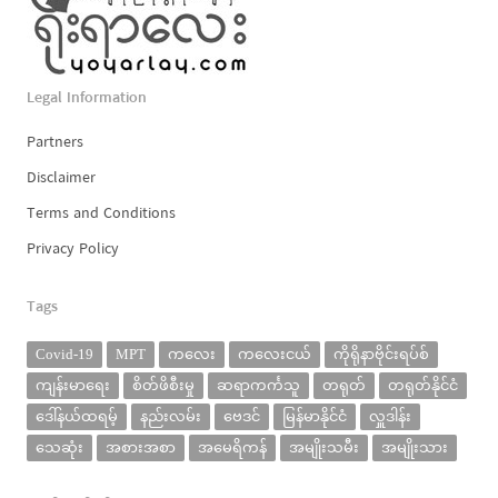
Legal Information
Partners
Disclaimer
Terms and Conditions
Privacy Policy
Tags
Covid-19
MPT
ကလေး
ကလေးငယ်
ကိုရိုနာဗိုင်းရပ်စ်
ကျန်းမာရေး
စိတ်ဖိစီးမှု
ဆရာကင်္ကသူ
တရုတ်
တရုတ်နိုင်ငံ
ဒေါ်နယ်ထရမ့်
နည်းလမ်း
ဗေဒင်
မြန်မာနိုင်ငံ
လှူဒါန်း
သေဆုံး
အစားအစာ
အမေရိကန်
အမျိုးသမီး
အမျိုးသား