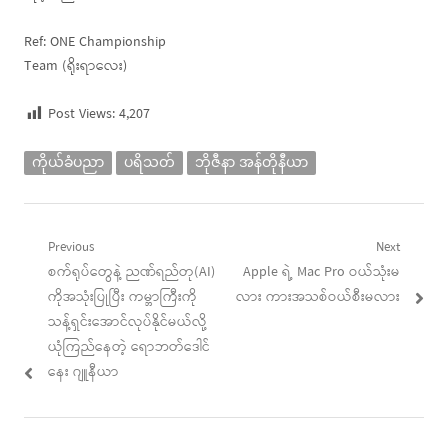
Ref: ONE Championship
Team (ရိုးရာလေး)
Post Views:
4,207
ကိုယ်ခံပညာ
ပရိသတ်
ဘိုဇီနာ အန်တိုနီယာ
Post
Previous
Next
Previous
Next
စက်ရုပ်တွေနဲ့ ညဏ်ရည်တု(AI)
Apple ရဲ့ Mac Pro ဝယ်သုံးမ
navigation
post:
post:
ကိုအသုံးပြုပြီး ကမ္ဘာကြီးကို
လား ကားအသစ်ဝယ်စီးမလား
သန့်ရှင်းအောင်လုပ်နိုင်မယ်လို့
ယုံကြည်နေတဲ့ ရောဘတ်ဒေါင်
နေး ဂျူနီယာ