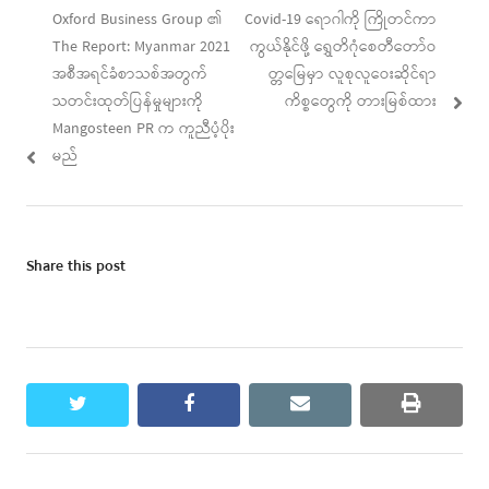
Previous
Next
Oxford Business Group ၏
Covid-19 ရောဂါကို ကြိုတင်ကာ
navigation
post:
post:
The Report: Myanmar 2021
ကွယ်နိုင်ဖို့ ရွှေတိဂုံစေတီတော်ဝ
အစီအရင်ခံစာသစ်အတွက်
တ္တမြေမှာ လူစုလူဝေးဆိုင်ရာ
သတင်းထုတ်ပြန်မှုများကို
ကိစ္စတွေကို တားမြစ်ထား
Mangosteen PR က ကူညီပံ့ပိုး
မည်
Share this post
twitter
facebook
email
print