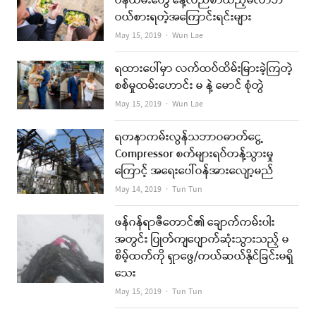
ဝန်ထမ်းတွေ နေ့လည်စာထည့်မလာဘဲ
ဝယ်စားရတဲ့အကြောင်းရင်းများ
Author
May 15, 2019
Wun Lae
ရထားပေါ်မှာ လက်ထပ်ထိမ်းမြားခဲ့ကြတဲ့
စစ်မှုထမ်းဟောင်း မ နဲ့ မောင် စုံတွဲ
Author
May 15, 2019
Wun Lae
ရတနာကမ်းလွန်သဘာဝဓာတ်ငွေ့
Compressor စက်များရပ်တန့်သွားမှု
ကြောင့် အရေးပေါ်ဝန်အားလျော့မည်
Author
May 14, 2019
Tun Tun
ဖန်ဂန်ရာဇီတောင်၏ ချောက်ကမ်းပါး
အတွင်း ပြုတ်ကျပျောက်ဆုံးသွားသည့် မ
စိမ့်ထက်ကို ရှာဖွေ/ကယ်ဆယ်နိုင်ခြင်းမရှိ
သေး
Author
May 15, 2019
Tun Tun