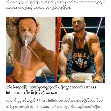
လီလယ်ဘုရားကျောင်းမှာ ရာမနတ်ရဲ့ မွေးနေ့အထိမ်းအမှတ် ဝတ်ပြုပွဲလုပ်
နေတုန်း ရေတွင်းကို အုပ်ထားတဲ့ ကွန်ကရစ်ပြား…
ကိုဗစ်ရောဂါပိုး ကမ္ဘာမှာမရှိဘူးလို့ ယုံကြည်ထားတဲ့ Fitness
Influencer ကိုဗစ်ကြောင့် သေဆုံး
အသက် ၃၃ နှစ်အရွယ် Fitness Influencer အမျိုးသားတစ်ဦးဖြစ်သူ ဒီမစ်
ထရီရ် စတူဇ်ဟူခ် (Dmitriy Stuzhuk) ဟာ တူရကီအလည်အပတ်ခရီးက