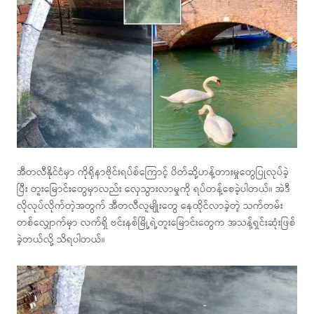
အီတလီနိုင်ငံမှာ ကိုရိုနာဗိုင်းရပ်စ်ကြောင့် ပိတ်ဆို့ဟန့်တားမှုတွေပြုလုပ်ခဲ့
ပြီး တူးမြောင်းတွေမှာလည်း လှေသွားလာမှုကို ရပ်တန့်စေခဲ့ပါတယ်။ အဲဒီ
လိုလုပ်လိုက်တဲ့အတွက် အီတလီလူမျိုးတွေ နေထိုင်လာခဲ့တဲ့ သက်တမ်း
တစ်လျှောက်မှာ လက်ရှိ ဗင်းနစ်မြို့ရဲ့တူးမြောင်းတွေက အသန့်ရှင်းဆုံးဖြစ်
ခဲ့တယ်လို့ သိရပါတယ်။