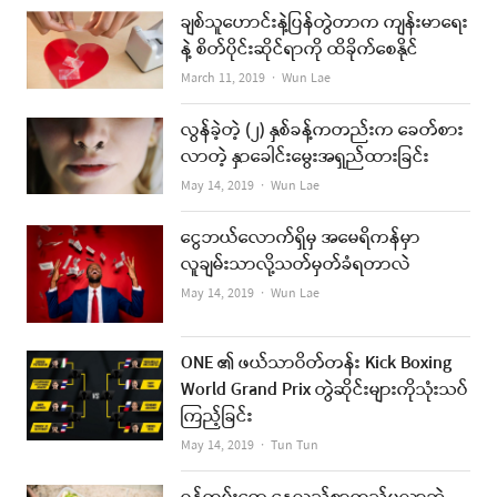
ချစ်သူဟောင်းနဲ့ပြန်တွဲတာက ကျန်းမာရေး
နဲ့ စိတ်ပိုင်းဆိုင်ရာကို ထိခိုက်စေနိုင်
Author
March 11, 2019
Wun Lae
လွန်ခဲ့တဲ့ (၂) နှစ်ခန့်ကတည်းက ခေတ်စား
လာတဲ့ နှာခေါင်းမွေးအရှည်ထားခြင်း
Author
May 14, 2019
Wun Lae
ငွေဘယ်လောက်ရှိမှ အမေရိကန်မှာ
လူချမ်းသာလို့သတ်မှတ်ခံရတာလဲ
Author
May 14, 2019
Wun Lae
ONE ၏ ဖယ်သာဝိတ်တန်း Kick Boxing
World Grand Prix တွဲဆိုင်းများကိုသုံးသပ်
ကြည့်ခြင်း
Author
May 14, 2019
Tun Tun