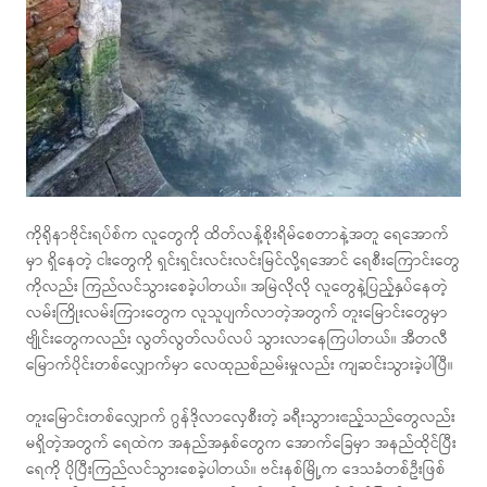
ကိုရိုနာဗိုင်းရပ်စ်က လူတွေကို ထိတ်လန့်စိုးရိမ်စေတာနဲ့အတူ ရေအောက်
မှာ ရှိနေတဲ့ ငါးတွေကို ရှင်းရှင်းလင်းလင်းမြင်လို့ရအောင် ရေစီးကြောင်းတွေ
ကိုလည်း ကြည်လင်သွားစေခဲ့ပါတယ်။ အမြဲလိုလို လူတွေနဲ့ပြည့်နှပ်နေတဲ့
လမ်းကြိုးလမ်းကြားတွေက လူသူပျက်လာတဲ့အတွက် တူးမြောင်းတွေမှာ
ဗျိုင်းတွေကလည်း လွတ်လွတ်လပ်လပ် သွားလာနေကြပါတယ်။ အီတလီ
မြောက်ပိုင်းတစ်လျှောက်မှာ လေထုညစ်ညမ်းမှုလည်း ကျဆင်းသွားခဲ့ပါပြီ။
တူးမြောင်းတစ်လျှောက် ဂွန်ဒိုလာလှေစီးတဲ့ ခရီးသွာားဧည့်သည်တွေလည်း
မရှိတဲ့အတွက် ရေထဲက အနည်အနှစ်တွေက အောက်ခြေမှာ အနည်ထိုင်ပြီး
ရေကို ပိုပြီးကြည်လင်သွားစေခဲ့ပါတယ်။ ဗင်းနစ်မြို့က ဒေသခံတစ်ဦးဖြစ်