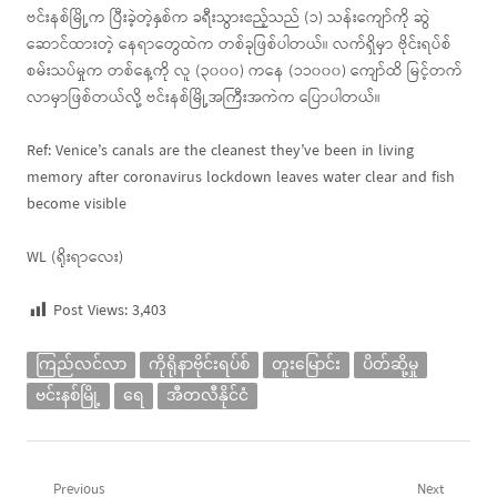
ဗင်းနစ်မြို့က ပြီးခဲ့တဲ့နှစ်က ခရီးသွားဧည့်သည် (၁) သန်းကျော်ကို ဆွဲ
ဆောင်ထားတဲ့ နေရာတွေထဲက တစ်ခုဖြစ်ပါတယ်။ လက်ရှိမှာ ဗိုင်းရပ်စ်
စမ်းသပ်မှုက တစ်နေ့ကို လူ (၃၀၀၀) ကနေ (၁၁၀၀၀) ကျော်ထိ မြင့်တက်
လာမှာဖြစ်တယ်လို့ ဗင်းနစ်မြို့အကြီးအကဲက ပြောပါတယ်။
Ref: Venice’s canals are the cleanest they’ve been in living
memory after coronavirus lockdown leaves water clear and fish
become visible
WL (ရိုးရာလေး)
Post Views:
3,403
ကြည်လင်လာ
ကိုရိုနာဗိုင်းရပ်စ်
တူးမြောင်း
ပိတ်ဆို့မှု
ဗင်းနစ်မြို့
ရေ
အီတလီနိုင်ငံ
Post
Previous
Next