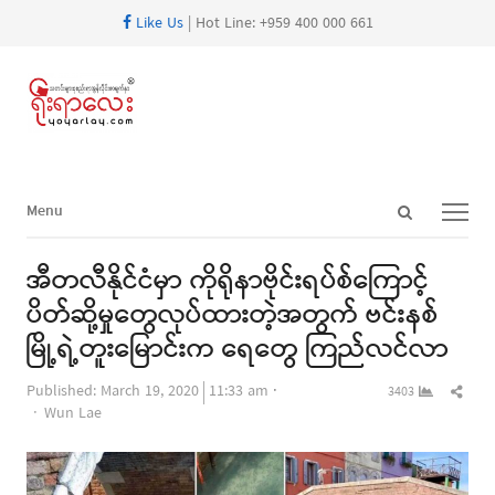
Like Us
| Hot Line: +959 400 000 661
Open
Menu
Menu
search
panel
အီတလီနိုင်ငံမှာ ကိုရိုနာဗိုင်းရပ်စ်ကြောင့်
ပိတ်ဆို့မှုတွေလုပ်ထားတဲ့အတွက် ဗင်းနစ်
မြို့ရဲ့တူးမြောင်းက ရေတွေ ကြည်လင်လာ
Shar
Published:
March 19, 2020
11:33 am
3403
Author
this
Wun Lae
post