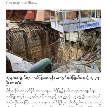
You may also like...
ဘုရားကျောင်းမှာ ဝတ်ပြုနေတုန်း ရေတွင်းထဲပြုတ်ကျလို့ လူ ၃၅
ဦး သေဆုံး
အိန္ဒိယနိုင်ငံအလယ်ပိုင်း မဟာပရာဒက်ရှ်ပြည်နယ်က ဘုရားကျောင်းမှာ
ဝတ်ပြုနေတုန်း ရေတွင်းထဲ ပြုတ်ကျလို့ အနည်းဆုံး လူ ၃၅ ဦး သေဆုံးခဲ့ပါ
တယ်။ ပြီးခဲ့တဲ့ကြာသပတေးနေ့က အင်ဒိုရီမြို့က ဘီလီရှဝါမဟာဒေဝယဟူ