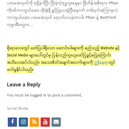
ပထမအသုတ်ကို ရရှိခဲ့ပါပြီ။ ပြီးခဲ့တဲ့ဗုဒ္ဓဟူးနေ့မှာ ဗြိတိန်အစိုးရက Pfizer
ကိုဗစ်ကာကွယ်ဆေး ထိုးနှံဖို့ ခွင့်ပြုပေးခဲ့ပြီးနောက် တစ်ရက်အကြာမှာပဲ
ကာကွယ်ဆေး ပထမအသုတ် ရောက်လာခဲ့တာပါ။ Pfizer နဲ့ BioNTech
ကုမ္ပဏီတွေက…
ရိုးရာလေးတွင် ဖော်ပြပါရှိသော ဆောင်းပါးများကို မည်သည့် Website နှင့်
Social Media များပေါ်တွင်မှ ပြန်လည်ကူးယူဖော်ပြခွင့်မပြုကြောင်း
အသိပေးအပ်ပါသည်။ အသေးစိတ်အချက်အလက်များကို
ဤနေရာ
တွင်
ဖတ်ရှုနိုင်ပါသည်။
Leave a Reply
You must be logged in to post a comment.
Social Media
f
i
r
y
e