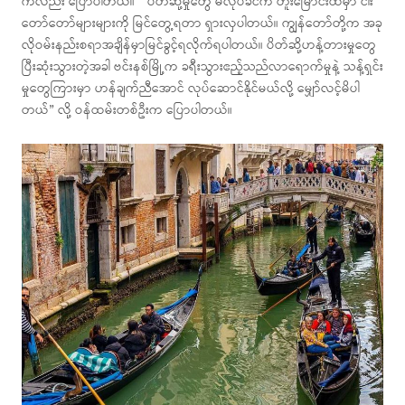
ကလည်း ပြောပါတယ်။ ” ပိတ်ဆို့မှုတွေ မလုပ်ခင်က တူးမြောင်းထဲမှာ ငါး
တော်တော်များများကို မြင်တွေ့ရတာ ရှားလှပါတယ်။ ကျွန်တော်တို့က အခု
လိုဝမ်းနည်းစရာအချိန်မှာမြင်ခွင့်ရလိုက်ရပါတယ်။ ပိတ်ဆို့ဟန့်တားမှုတွေ
ပြီးဆုံးသွားတဲ့အခါ ဗင်းနစ်မြို့က ခရီးသွားဧည့်သည်လာရောက်မှုနဲ့ သန့်ရှင်း
မှုတွေကြားမှာ ဟန်ချက်ညီအောင် လုပ်ဆောင်နိုင်မယ်လို့ မျှော်လင့်မိပါ
တယ်” လို့ ဝန်ထမ်းတစ်ဦးက ပြောပါတယ်။