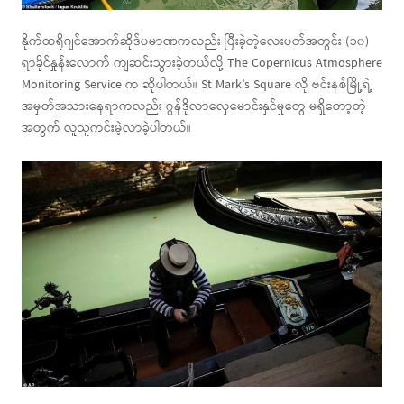
နိုက်ထရိုဂျင်အောက်ဆိုဒ်ပမာဏကလည်း ပြီးခဲ့တဲ့လေးပတ်အတွင်း (၁၀)
ရာခိုင်နှုန်းလောက် ကျဆင်းသွားခဲ့တယ်လို့ The Copernicus Atmosphere
Monitoring Service က ဆိုပါတယ်။ St Mark’s Square လို ဗင်းနစ်မြို့ရဲ့
အမှတ်အသားနေရာကလည်း ဂွန်ဒိုလာလှေမောင်းနှင်မှုတွေ မရှိတော့တဲ့
အတွက် လူသူကင်းမဲ့လာခဲ့ပါတယ်။