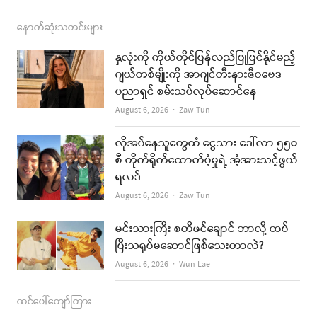
a
n
s
o
m
c
s
s
u
a
နောက်ဆုံးသတင်းများ
e
t
t
i
နှလုံးကို ကိုယ်တိုင်ပြန်လည်ပြုပြင်နိုင်မည့်
b
a
u
l
ဂျယ်တစ်မျိုးကို အာဂျင်တီးနားဇီဝဗေဒ
ပညာရှင် စမ်းသပ်လုပ်ဆောင်နေ
o
g
b
Author
August 6, 2026
Zaw Tun
o
r
e
k
a
လိုအပ်နေသူတွေထံ ငွေသား ဒေါ်လာ ၅၅၀
စီ တိုက်ရိုက်ထောက်ပံ့မှုရဲ့ အံ့အားသင့်ဖွယ်
m
ရလဒ်
Author
August 6, 2026
Zaw Tun
မင်းသားကြီး စတီဖင်ချောင် ဘာလို့ ထပ်
ပြီးသရုပ်မဆောင်ဖြစ်သေးတာလဲ?
Author
August 6, 2026
Wun Lae
ထင်ပေါ်ကျော်ကြား