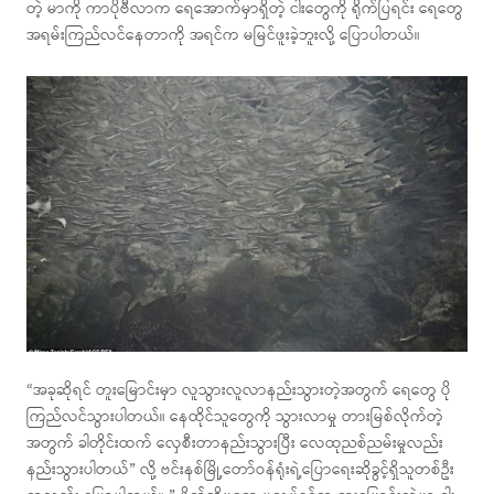
တဲ့ မာကို ကာပိုဗီလာက ရေအောက်မှာရှိတဲ့ ငါးတွေကို ရိုက်ပြရင်း ရေတွေ
အရမ်းကြည်လင်နေတာကို အရင်က မမြင်ဖူးခဲ့ဘူးလို့ ပြောပါတယ်။
“အခုဆိုရင် တူးမြောင်းမှာ လူသွားလူလာနည်းသွားတဲ့အတွက် ရေတွေ ပို
ကြည်လင်သွားပါတယ်။ နေထိုင်သူတွေကို သွားလာမှု တားမြစ်လိုက်တဲ့
အတွက် ခါတိုင်းထက် လှေစီးတာနည်းသွားပြီး လေထုညစ်ညမ်းမှုလည်း
နည်းသွားပါတယ်” လို့ ဗင်းနစ်မြို့တော်ဝန်ရုံးရဲ့ပြောရေးဆိုခွင့်ရှိသူတစ်ဦး