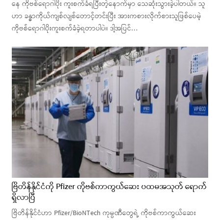
နေ ကိုဗစ်ရောဂါပိုး ကူးစက်ခံရပြီးတဲ့နောက်မှာ သေဆုံးသွားခဲ့ပါတယ်။ သူ
ဟာ ခန္ဓာကိုယ်ကျစ်လျစ်တောင့်တင်းပြီး အားကစားလိုက်စားသူဖြစ်ပေမဲ့
ကိုဗစ်ရောဂါပိုးကူးစက်ခံခဲ့ရတာပါပဲ။ ဒါ့အပြင်…
ဗြိတိန်နိုင်ငံကို Pfizer ကိုဗစ်ကာကွယ်ဆေး ပထမအသုတ် ရောက်
ရှိလာပြီ
ဗြိတိန်နိုင်ငံဟာ Pfizer/BioNTech ကုမ္ပဏီတွေရဲ့ ကိုဗစ်ကာကွယ်ဆေး