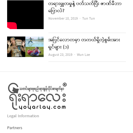
တရားမျှတမှုနဲ့ ပတ်သက်ပြီး ဇာဏ်ခီဘာ
ပြောလဲ?
Author
November 18, 2019
Tun Tun
အပြင်လောကမှာ တကယ်ရှိတဲ့စွမ်းအား
ရှင်များ (၁)
Author
August 23, 2019
Wun Lae
Legal Information
Partners