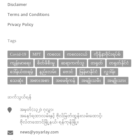
Disclaimer
Terms and Conditions
Privacy Policy
Tags
Covid-19
MPT
ကလေး
ကလေးငယ်
ကိုရိုနာဗိုင်းရပ်စ်
ကျန်းမာရေး
စိတ်ဖိစီးမှု
ဆရာကင်္ကသူ
တရုတ်
တရုတ်နိုင်ငံ
ဒေါ်နယ်ထရမ့်
နည်းလမ်း
ဗေဒင်
မြန်မာနိုင်ငံ
လှူဒါန်း
သေဆုံး
အစားအစာ
အမေရိကန်
အမျိုးသမီး
အမျိုးသား
ဆက်သွယ်ရန်
အမှတ်(၁၃၂)၊ ၇လွှာ၊
အနော်ရထာလမ်းနှင့် ဗိုလ်မြတ်ထွန်းလမ်းထောင့်၊
ဗိုလ်တထောင်မြို့နယ်၊ ရန်ကုန်မြို့။
news@yoyarlay.com