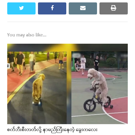
twitter
facebook
email
print
You may also like...
စက်ဘီးစီးတတ်လို့ နာမည်ကြီးနေတဲ့ ခွေးကလေး