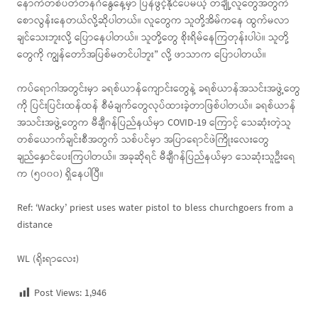
နောက်တစ်ပတ်တနင်္ဂနွေနေ့မှာ ပြန်ဖွင့်နိုင်ပေမယ့် တချို့လူတွေအတွက်
စောလွန်းနေတယ်လို့ဆိုပါတယ်။ လူတွေက သူတို့အိမ်ကနေ ထွက်မလာ
ချင်သေးဘူးလို့ ပြောနေပါတယ်။ သူတို့တွေ စိုးရိမ်နေကြတုန်းပါပဲ။ သူတို့
တွေကို ကျွန်တော်အပြစ်မတင်ပါဘူး” လို့ ဖာသာက ပြောပါတယ်။
ကပ်ရောဂါအတွင်းမှာ ခရစ်ယာန်ကျောင်းတွေနဲ့ ခရစ်ယာန်အသင်းအဖွဲ့တွေ
ကို ပြင်းပြင်းထန်ထန် စီမံချက်တွေလုပ်ထားခဲ့တာဖြစ်ပါတယ်။ ခရစ်ယာန်
အသင်းအဖွဲ့တွေက မီချီဂန်ပြည်နယ်မှာ COVID-19 ကြောင့် သေဆုံးတဲ့သူ
တစ်ယောက်ချင်းစီအတွက် သစ်ပင်မှာ အပြာရောင်ဖဲကြိုးလေးတွေ
ချည်နှောင်ပေးကြပါတယ်။ အခုဆိုရင် မီချီဂန်ပြည်နယ်မှာ သေဆုံးသူဦးရေ
က (၅၀၀၀) ရှိနေပါပြီ။
Ref: ‘Wacky’ priest uses water pistol to bless churchgoers from a
distance
WL (ရိုးရာလေး)
Post Views:
1,946