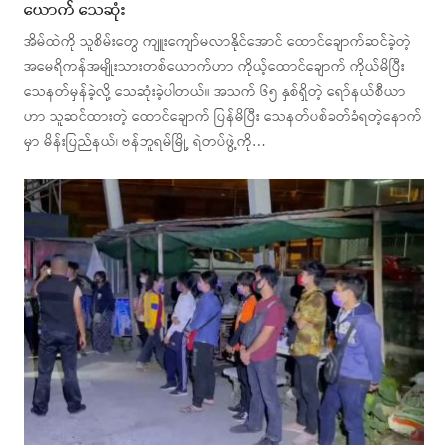
ယောက် သေဆုံး
အိမ်ထဲကို သူစိမ်းတွေ ကျူးကျော်မလာနိုင်အောင် ထောင်ချောက်ဆင်ခဲ့တဲ့
အမေရိကန်အမျိုးသားတစ်ယောက်ဟာ ကိုယ့်ထောင်ချောက် ကိုယ်မိပြီး
သေနတ်မှန်ခဲ့လို့ သေဆုံးခဲ့ပါတယ်။ အသက် ၆၅ နှစ်ရှိတဲ့ ရော်နယ်စီယာ
ဟာ သူဆင်ထားတဲ့ ထောင်ချောက် ပြန်မိပြီး သေနတ်ပစ်ခတ်ခံရတဲ့နောက်
မှာ မိန်းပြည်နယ်၊ ဗန်ဘူရမ်မြို့ ရဲတပ်ဖွဲ့ကို…