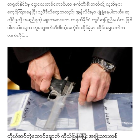
တရုတ်နိုင်ငံမှ ခွေးလေးတစ်ကောင်ဟာ စက်ဘီးစီးတတ်လို့ လူသိများ
ကျော်ကြားနေပြီး သူ့ဗီဒီယိုတွေကလည်း အွန်လိုင်းမှာ ပျံ့နှံ့နေပါတယ်။ ဆု
လိုင်ဖူလို့ အမည်ရတဲ့ ခွေးကလေးဟာ တရုတ်နိုင်ငံ ကျင်ဆုပြည်နယ်က ဖြစ်
ပါတယ်။ သူက လူတွေစက်ဘီးစီးတဲ့အတိုင်း ထိုင်ခုံမှာ ထိုင်၊ ရှေ့လက်က
လက်ကိုင်…
ကိုယ်ဆင်တဲ့ထောင်ချောက် ကိုယ်ပြန်မိပြီး အမျိုးသားတစ်