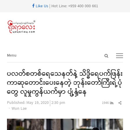
Like Us
| Hot Line: +959 400 000 661
Open
Menu
Menu
search
panel
ပလတ်စတစ်ရေသေနတ်နဲ့ သိဒ္ဓိရေပက်ဖြန်း
ကာဆုတောင်းပေးနေတဲ့ ဘုန်းတော်ကြီးရဲ့ပုံ
တွေ လူမှုကွန်ယက်မှာ ပျံ့နှံ့နေ
Shar
Published:
May 19, 2020
2:30 pm
1946
Author
this
Wun Lae
post