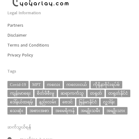
Legal Information
Partners
Disclaimer
Terms and Conditions
Privacy Policy
Tags
Covid-19
MPT
ကလေး
ကလေးငယ်
ကိုရိုနာဗိုင်းရပ်စ်
ကျန်းမာရေး
စိတ်ဖိစီးမှု
ဆရာကင်္ကသူ
တရုတ်
တရုတ်နိုင်ငံ
ဒေါ်နယ်ထရမ့်
နည်းလမ်း
ဗေဒင်
မြန်မာနိုင်ငံ
လှူဒါန်း
သေဆုံး
အစားအစာ
အမေရိကန်
အမျိုးသမီး
အမျိုးသား
ဆက်သွယ်ရန်