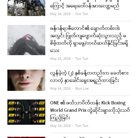
ကြောင့် အရေးပေါ်ဝန်အားလျော့မည်
Author
May 14, 2019
Tun Tun
ဖန်ဂန်ရာဇီတောင်၏ ချောက်ကမ်းပါး
အတွင်း ပြုတ်ကျပျောက်ဆုံးသွားသည့် မ
စိမ့်ထက်ကို ရှာဖွေ/ကယ်ဆယ်နိုင်ခြင်းမရှိ
သေး
Author
May 15, 2019
Tun Tun
လွန်ခဲ့တဲ့ (၂) နှစ်ခန့်ကတည်းက ခေတ်စား
လာတဲ့ နှာခေါင်းမွေးအရှည်ထားခြင်း
Author
May 14, 2019
Wun Lae
ONE ၏ ဖယ်သာဝိတ်တန်း Kick Boxing
World Grand Prix တွဲဆိုင်းများကိုသုံးသပ်
ကြည့်ခြင်း
Author
May 14, 2019
Tun Tun