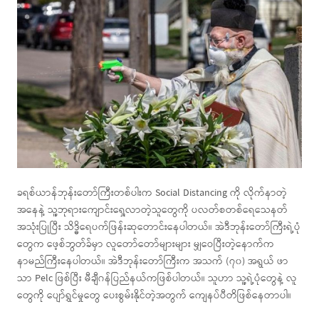
ခရစ်ယာန်ဘုန်းတော်ကြီးတစ်ပါးက Social Distancing ကို လိုက်နာတဲ့
အနေနဲ့ သူ့ဘုရားကျောင်းရှေ့လာတဲ့သူတွေကို ပလတ်စတစ်ရေသေနတ်
အသုံးပြုပြီး သိဒ္ဓိရေပက်ဖြန်းဆုတောင်းနေပါတယ်။ အဲဒီဘုန်းတော်ကြီးရဲ့ပုံ
တွေက ဖေ့စ်ဘွတ်ခ်မှာ လူတော်တော်များများ မျှဝေပြီးတဲ့နောက်က
နာမည်ကြီးနေပါတယ်။ အဲဒီဘုန်းတော်ကြီးက အသက် (၇၀) အရွယ် ဖာ
သာ Pelc ဖြစ်ပြီး မီချီဂန်ပြည်နယ်ကဖြစ်ပါတယ်။ သူဟာ သူ့ရဲ့ပုံတွေနဲ့ လူ
တွေကို ပျော်ရွှင်မှုတွေ ပေးစွမ်းနိုင်တဲ့အတွက် ကျေနပ်ပီတိဖြစ်နေတာပါ။