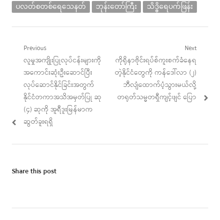
ပလတ်စတစ်ရေသေနတ်
ဘုန်းတော်ကြီး
သိဒ္ဓိရေပက်ဖြန်း
Post
Previous
Next
Previous
Next
လူမှုအကျိုးပြုလုပ်ငန်းများကို
ကိုရိုနာဗိုင်းရပ်စ်ကူးစက်ခံနေရ
navigation
post:
post:
အကောင်းဆုံးဦးဆောင်ပြီး
တဲ့နိုင်ငံတွေကို ကန်ဒေါ်လာ (၂)
လုပ်ဆောင်နိုင်ခြင်းအတွက်
ဘီလျံထောက်ပံ့သွားမယ်လို့
နိုင်ငံတကာအသိအမှတ်ပြု ဆု
တရုတ်သမ္မတရှီကျင့်ဖျင် ပြော
(၄) ဆုကို အူရီဒူးမြန်မာက
ဆွတ်ခူးရရှိ
Share this post