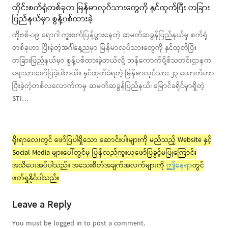
ထိုင်းစက်ရုံတစ်ခုက မြန်မာလုပ်သားတွေကို နှင်ထုတ်ပြီး တခြား
ပြည်နယ်မှာ စွန့်ပစ်ထားခဲ့
ကိုဗစ်-၁၉ ရောဂါ ကူးစက်ပြန့်ပွားနေတဲ့ ဆမတ်ဆခွန်ပြည်နယ်မှ စက်ရုံ
တစ်ခုဟာ ပြီးခဲ့တဲ့အင်္ဂါနေ့ညမှာ မြန်မာလုပ်သားတွေကို နှင်ထုတ်ပြီး
တခြားပြည်နယ်မှာ စွန့်ပစ်ထားခဲ့တယ်လို့ ဘန်ကောက်ပို့စ်သတင်းဌာနက
ရေးသားဖော်ပြခဲ့ပါတယ်။ နှင်ထုတ်ခံရတဲ့ မြန်မာလုပ်သား ၂၃ ယောက်ဟာ
ပြီးခဲ့တဲ့တစ်လလောက်ကမှ ဆမတ်ဆခွန်ပြည်နယ်၊ မြောင်ခရိုင်မှာရှိတဲ့
STI…
ရိုးရာလေးတွင် ဖော်ပြပါရှိသော ဆောင်းပါးများကို မည်သည့် Website နှင့်
Social Media များပေါ်တွင်မှ ပြန်လည်ကူးယူဖော်ပြခွင့်မပြုကြောင်း
အသိပေးအပ်ပါသည်။ အသေးစိတ်အချက်အလက်များကို
ဤနေရာ
တွင်
ဖတ်ရှုနိုင်ပါသည်။
Leave a Reply
You must be logged in to post a comment.