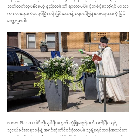
ဆက်လက်လုပ်နိုင်မယ့် နည်းလမ်းကို ရှာတာပါပဲ။ ပုံတစ်ပုံမှာဆိုရင် ဖာသာ
က ကားနောက်မှာရပ်ပြီး ပန်းခြင်းလေးနဲ့ ရေပက်ဖြန်းပေးနေတာကို မြင်
တွေ့ရမှာပါ။
ဖာသာ Plec က အဲဒီလိုလုပ်ဖို့အတွက် လုံခြုံရေးနဲ့ပတ်သက်ပြီး သူ့ရဲ့
သူငယ်ချင်းဆရာဝန်နဲ့ အရင်ဆုံးတိုင်ပင်ခဲ့တာပါ။ သူ့ရဲ့ခရစ်ယာန်အသင်းက