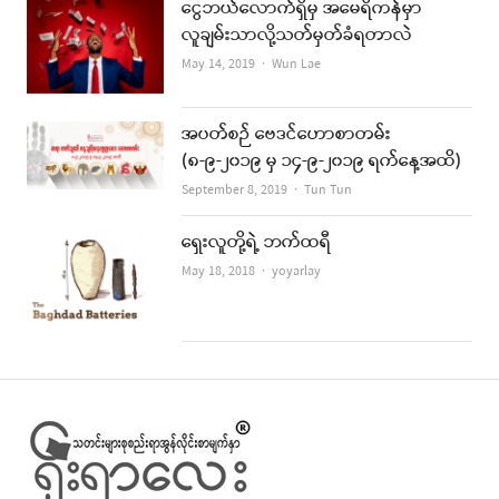
ငွေဘယ်လောက်ရှိမှ အမေရိကန်မှာ
လူချမ်းသာလို့သတ်မှတ်ခံရတာလဲ
Author
May 14, 2019
Wun Lae
အပတ်စဉ် ဗေဒင်ဟောစာတမ်း
(၈-၉-၂၀၁၉ မှ ၁၄-၉-၂၀၁၉ ရက်နေ့အထိ)
Author
September 8, 2019
Tun Tun
ရှေးလူတို့ရဲ့ ဘက်ထရီ
Author
May 18, 2018
yoyarlay