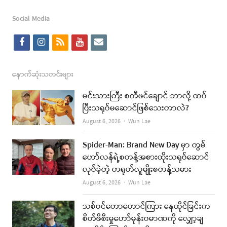
Social Media
f
i
r
y
e
a
n
s
o
m
c
s
s
u
a
နောက်ဆုံးသတင်းများ
e
t
t
i
မင်းသားကြီး စတီဖင်ချောင် ဘာလို့ ထပ်
b
a
u
l
ပြီးသရုပ်မဆောင်ဖြစ်သေးတာလဲ?
o
g
b
Author
August 6, 2026
Wun Lae
o
r
e
Spider-Man: Brand New Day မှာ တွမ်
k
a
ဟော်လန်ရဲ့စတန့်အစားထိုးသရုပ်ဆောင်
လုပ်ခဲ့တဲ့ တရုတ်လူမျိုးစတန့်သမား
m
Author
August 6, 2026
Wun Lae
သစ်ပင်တောတောင်ကြား နေထိုင်ခြင်းက
စိတ်ဖိစီးမှုဟော်မုန်းပမာဏကို လျှော့ချ