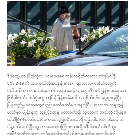
ဒီပုံတွေဟာ ပြီးခဲ့တဲ့လ Holy Week တုန်းကရိုက်ကူးထားတာဖြစ်ပြီး
COVID-19 ကို ကာကွယ်တဲ့အနေနဲ့ mask ၊ ရာဘာလက်အိတ်တွေကို
ဝတ်ဆင်က ကားတံခါးပေါက်ကနေတဆင့် လူတွေကို ပက်ဖြန်းပေးနေတာ
ဖြစ်ပါတယ်။ အဲဒီပုံတွေက မြန်မြန်ဆန်ဆန်ပဲ လူစိတ်ဝင်စားမှုများခဲ့ပြီး
ပြန်လည်မျှဝေသူတွေလည်း တော်တော်များနေပါပြီ။ ဖာသာက လူမှုကွန်
ယက်မှာ ပျံ့နှံ့နေတဲ့ သူ့ရဲ့ပုံတွေနဲ့ ပတ်သက်ပြီး လူတွေက ဘယ်လိုတုံ့ပြန်မ
လဲဆိုပြီး စိတ်ထဲမတင်မကျတော့ဖြစ်မိတယ်လို့ ပြောပါတယ်။ ဒါပေမဲ့ အဲ
ဒါနဲ့ပတ်သက်ပြီး သူ ဘာမှတော့မကြားရဘူးလို့ ဆိုပါတယ်။ စိတ်ကူး
အကြံဉာဏ်ကတော့ ကပ်ရောဂါအတွင်း ရိုးရာမပျက်ဆုတောင်းပွဲကို