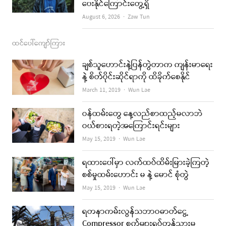
ပေးနိုင်ကြောင်းတွေ့ရှိ
Author
August 6, 2026
Zaw Tun
ထင်ပေါ်ကျော်ကြား
ချစ်သူဟောင်းနဲ့ပြန်တွဲတာက ကျန်းမာရေး
နဲ့ စိတ်ပိုင်းဆိုင်ရာကို ထိခိုက်စေနိုင်
Author
March 11, 2019
Wun Lae
ဝန်ထမ်းတွေ နေ့လည်စာထည့်မလာဘဲ
ဝယ်စားရတဲ့အကြောင်းရင်းများ
Author
May 15, 2019
Wun Lae
ရထားပေါ်မှာ လက်ထပ်ထိမ်းမြားခဲ့ကြတဲ့
စစ်မှုထမ်းဟောင်း မ နဲ့ မောင် စုံတွဲ
Author
May 15, 2019
Wun Lae
ရတနာကမ်းလွန်သဘာဝဓာတ်ငွေ့
Compressor စက်များရပ်တန့်သွားမှု